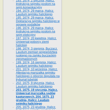
193. 1674, 2 stycznia, Halicz.
Instrukcya sejmiku posłom na
sejm konwokacyjny
194. 1674, 29 marca, Halicz.
Laudum sejmiku halickiego
195. 1674, 29 marca, Halicz.
Deklaracya sejmiku halickiego w
sprawie podatków
196. 1674, 29 marca, Halicz.
Instrukcya sejmiku posłom na
sejm elekcyjny
197. 1674, 20 kwietnia, Halicz.
Uniwersał poborcy ziemi
halickiej
198. 1674, 3 sierpnia, Buczacz.
Laudum ziemian województwa
ruskiego na zamku buczackim
zgromadzonych
199. 1674, 16 sierpnia, Halicz.
Laudum sejmiku halickiego
201. 1674, 10 września, Halicz.
Attestacya marszałka sejmiku
halickiego o obiorze deputata na
trybunał lubelski
202. 1675, 9 stycznia, Halicz.
Laudum sejmiku halickiego
203. 1675, 19 stycznia, Halicz.
Uniwersał marszałka sądów
kapturowych. 204. 1675, 23
grudnia, Halicz. Laudum
sejmiku halickiego
205. 1675, 23 grudnia, Halicz.