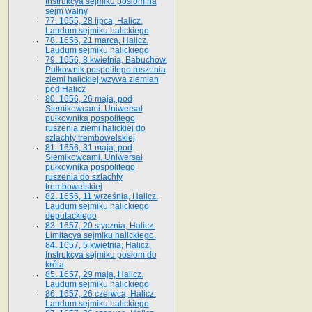
Instrukcya sejmiku posłom na
sejm walny
77. 1655, 28 lipca, Halicz.
Laudum sejmiku halickiego
78. 1656, 21 marca, Halicz.
Laudum sejmiku halickiego
79. 1656, 8 kwietnia, Babuchów.
Pułkownik pospolitego ruszenia
ziemi halickiej wzywa ziemian
pod Halicz
80. 1656, 26 maja, pod
Siemikowcami. Uniwersał
pułkownika pospolitego
ruszenia ziemi halickiej do
szlachty trembowelskiej
81. 1656, 31 maja, pod
Siemikowcami. Uniwersał
pułkownika pospolitego
ruszenia do szlachty
trembowelskiej
82. 1656, 11 września, Halicz.
Laudum sejmiku halickiego
deputackiego
83. 1657, 20 stycznia, Halicz.
Limitacya sejmiku halickiego.
84. 1657, 5 kwietnia, Halicz.
Instrukcya sejmiku posłom do
króla
85. 1657, 29 maja, Halicz.
Laudum sejmiku halickiego
86. 1657, 26 czerwca, Halicz.
Laudum sejmiku halickiego