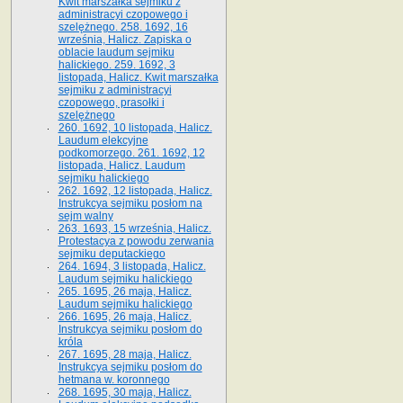
Kwit marszałka sejmiku z
administracyi czopowego i
szelężnego. 258. 1692, 16
września, Halicz. Zapiska o
oblacie laudum sejmiku
halickiego. 259. 1692, 3
listopada, Halicz. Kwit marszałka
sejmiku z administracyi
czopowego, prasołki i
szelężnego
260. 1692, 10 listopada, Halicz.
Laudum elekcyjne
podkomorzego. 261. 1692, 12
listopada, Halicz. Laudum
sejmiku halickiego
262. 1692, 12 listopada, Halicz.
Instrukcya sejmiku posłom na
sejm walny
263. 1693, 15 września, Halicz.
Protestacya z powodu zerwania
sejmiku deputackiego
264. 1694, 3 listopada, Halicz.
Laudum sejmiku halickiego
265. 1695, 26 maja, Halicz.
Laudum sejmiku halickiego
266. 1695, 26 maja, Halicz.
Instrukcya sejmiku posłom do
króla
267. 1695, 28 maja, Halicz.
Instrukcya sejmiku posłom do
hetmana w. koronnego
268. 1695, 30 maja, Halicz.