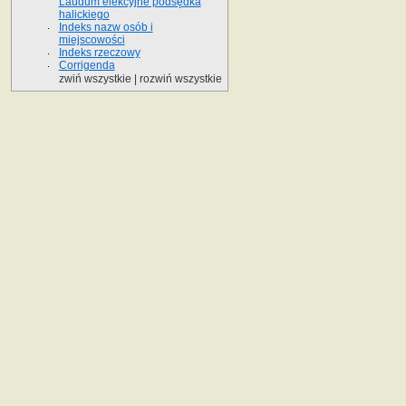
Laudum elekcyjne podsędka
halickiego
Indeks nazw osób i
miejscowości
Indeks rzeczowy
Corrigenda
zwiń wszystkie
|
rozwiń wszystkie