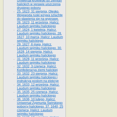
Uniwersał królewski do ziemian
halickich w sprawie uiszczenia
drugiego poboru
25. 1623, 31 sierpnia, Olesko.
Wojewoda ruski wzywa szlachtę
do stawienia się na wyprawę.
26. 1623, 11 września, Halicz.
Laudum sejmiku halickiego
27. 1624, 1 kwietnia, Halicz.
Laudum sejmiku halickiego. 28.
1627, 10 marca, Halicz. Laudum
sejmiku halickiego
29. 1627, 6 maja, Halicz.
Laudum sejmiku halickiego. 30.
1628, 14 sierpnia, Halicz.
Laudum sejmiku halickiego
31. 1628, 11 września, Halicz.
Laudum sejmiku halickiego
32. 1632, 3 czerwca, Halicz.
Konfederacya ziemi halickiej
33. 1632, 23 sierpnia, Halicz.
Laudum sejmiku halickiego i
instrukcya posłom na elekcyę
34. 1633, 12 września, Halicz.
Laudum sejmiku halickiego
35. 1635, 25 czerwca, Halicz.
Laudum sejmiku halickiego
36. 1636, 10 lutego, Halicz.
Uniwersał Zygmunta Świrskiego
poborcy halickiego. 37. 1640, 25
czerwca, Halicz. Laudum
sejmiku halickiego