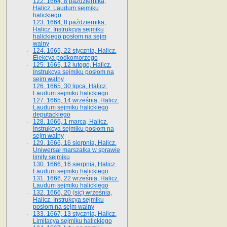
122. 1664, 8 października,
Halicz. Laudum sejmiku
halickiego
123. 1664, 8 października,
Halicz. Instrukcya sejmiku
halickiego posłom na sejm
walny
124. 1665, 22 stycznia, Halicz.
Elekcya podkomorzego
125. 1665, 12 lutego, Halicz.
Instrukcya sejmiku posłom na
sejm walny
126. 1665, 30 lipca, Halicz.
Laudum sejmiku halickiego
127. 1665, 14 września, Halicz.
Laudum sejmiku halickiego
deputackiego
128. 1666, 1 marca, Halicz.
Instrukcya sejmiku posłom na
sejm walny
129. 1666, 16 sierpnia, Halicz.
Uniwersał marszałka w sprawie
limity sejmiku
130. 1666, 16 sierpnia, Halicz.
Laudum sejmiku halickiego
131. 1666, 22 września, Halicz.
Laudum sejmiku halickiego
132. 1666, 20 (sic) września,
Halicz. Instrukcya sejmiku
posłom na sejm walny
133. 1667, 13 stycznia, Halicz.
Limitacya sejmiku halickiego