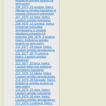
Instrukcya sejmiku posłom na
sejm walny
206. 1675, 23 grudnia, Halicz.
Attestacya sejmiku halickiego w
sprawie Ordynacyi ostrogskiej
207. 1676, 12 maja, Halicz.
Laudum sejmiku halickiego
208. 1676, 12 czerwca, Halicz.
Uniwersał marszałka
sejmikowego w sprawie
składania uchwalonych
poborów. 209. 1676, 3 grudnia,
Halicz. Instrukcya sejmiku
posłom na sejm walny
210. 1677, 29 marca, Halicz.
Laudum sejmiku deputackiego
211. 1677, 20 (?) czerwca,
Halicz. Laudum sejmiku
halickiego
212. 1677, 20 lipca, Halicz.
Laudum elekcyjne sędziego
ziemskiego halickiego
213. 1678, 21 lutego, Halicz.
Laudum sejmiku deputackiego.
214. 1678, 28 listopada, Halicz.
Instrukcya sejmiku posłom na
sejm walny
215. 1679, 25 maja, Halicz.
Laudum sejmiku halickiego
216. 1679, 26 maja, Halicz.
Laudum sejmiku deputackiego.
217. 1679, 5 czerwca, Halicz.