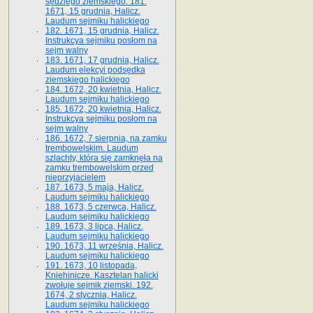
sędziego ziemskiego. 181.
1671, 15 grudnia, Halicz.
Laudum sejmiku halickiego
182. 1671, 15 grudnia, Halicz.
Instrukcya sejmiku posłom na
sejm walny
183. 1671, 17 grudnia, Halicz.
Laudum elekcyi podsędka
ziemskiego halickiego
184. 1672, 20 kwietnia, Halicz.
Laudum sejmiku halickiego
185. 1672, 20 kwietnia, Halicz.
Instrukcya sejmiku posłom na
sejm walny
186. 1672, 7 sierpnia, na zamku
trembowelskim. Laudum
szlachty, która się zamknęła na
zamku trembowelskim przed
nieprzyjacielem
187. 1673, 5 maja, Halicz.
Laudum sejmiku halickiego
188. 1673, 5 czerwca, Halicz.
Laudum sejmiku halickiego
189. 1673, 3 lipca, Halicz.
Laudum sejmiku halickiego
190. 1673, 11 września, Halicz.
Laudum sejmiku halickiego
191. 1673, 10 listopada,
Kniehinicze. Kasztelan halicki
zwołuje sejmik ziemski. 192.
1674, 2 stycznia, Halicz.
Laudum sejmiku halickiego