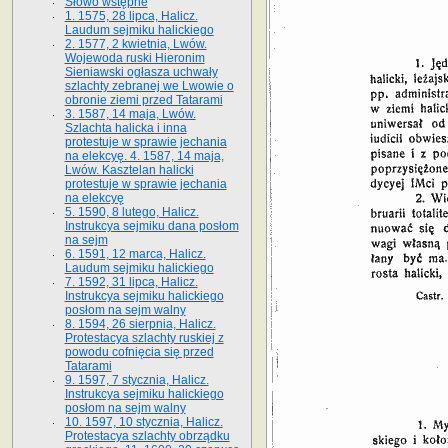
Słowo wstępne
1. 1575, 28 lipca, Halicz.
Laudum sejmiku halickiego
2. 1577, 2 kwietnia, Lwów.
Wojewoda ruski Hieronim
Sieniawski ogłasza uchwały
szlachty zebranej we Lwowie o
obronie ziemi przed Tatarami
3. 1587, 14 maja, Lwów.
Szlachta halicka i inna
protestuje w sprawie jechania
na elekcyę. 4. 1587, 14 maja,
Lwów. Kasztelan halicki
protestuje w sprawie jechania
na elekcyę
5. 1590, 8 lutego, Halicz.
Instrukcya sejmiku dana posłom
na sejm
6. 1591, 12 marca, Halicz.
Laudum sejmiku halickiego
7. 1592, 31 lipca, Halicz.
Instrukcya sejmiku halickiego
posłom na sejm walny
8. 1594, 26 sierpnia, Halicz.
Protestacya szlachty ruskiej z
powodu cofnięcia się przed
Tatarami
9. 1597, 7 stycznia, Halicz.
Instrukcya sejmiku halickiego
posłom na sejm walny
10. 1597, 10 stycznia, Halicz.
Protestacya szlachty obrządku