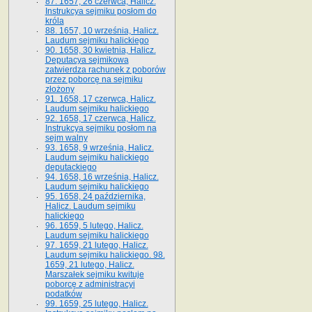
87. 1657, 26 czerwca, Halicz.
Instrukcya sejmiku posłom do
króla
88. 1657, 10 września, Halicz.
Laudum sejmiku halickiego
90. 1658, 30 kwietnia, Halicz.
Deputacya sejmikowa
zatwierdza rachunek z poborów
przez poborcę na sejmiku
złożony
91. 1658, 17 czerwca, Halicz.
Laudum sejmiku halickiego
92. 1658, 17 czerwca, Halicz.
Instrukcya sejmiku posłom na
sejm walny
93. 1658, 9 września, Halicz.
Laudum sejmiku halickiego
deputackiego
94. 1658, 16 września, Halicz.
Laudum sejmiku halickiego
95. 1658, 24 października,
Halicz. Laudum sejmiku
halickiego
96. 1659, 5 lutego, Halicz.
Laudum sejmiku halickiego
97. 1659, 21 lutego, Halicz.
Laudum sejmiku halickiego. 98.
1659, 21 lutego, Halicz.
Marszałek sejmiku kwituje
poborcę z administracyi
podatków
99. 1659, 25 lutego, Halicz.