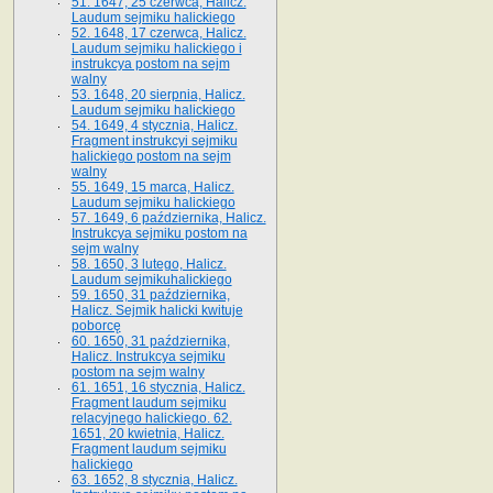
51. 1647, 25 czerwca, Halicz.
Laudum sejmiku halickiego
52. 1648, 17 czerwca, Halicz.
Laudum sejmiku halickiego i
instrukcya postom na sejm
walny
53. 1648, 20 sierpnia, Halicz.
Laudum sejmiku halickiego
54. 1649, 4 stycznia, Halicz.
Fragment instrukcyi sejmiku
halickiego postom na sejm
walny
55. 1649, 15 marca, Halicz.
Laudum sejmiku halickiego
57. 1649, 6 października, Halicz.
Instrukcya sejmiku postom na
sejm walny
58. 1650, 3 lutego, Halicz.
Laudum sejmikuhalickiego
59. 1650, 31 października,
Halicz. Sejmik halicki kwituje
poborcę
60. 1650, 31 października,
Halicz. Instrukcya sejmiku
postom na sejm walny
61. 1651, 16 stycznia, Halicz.
Fragment laudum sejmiku
relacyjnego halickiego. 62.
1651, 20 kwietnia, Halicz.
Fragment laudum sejmiku
halickiego
63. 1652, 8 stycznia, Halicz.