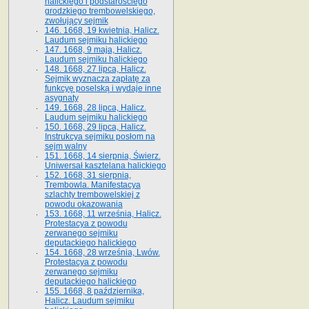
halickiego i podstarościego
grodzkiego trembowelskiego,
zwołujący sejmik
146. 1668, 19 kwietnia, Halicz.
Laudum sejmiku halickiego
147. 1668, 9 maja, Halicz.
Laudum sejmiku halickiego
148. 1668, 27 lipca, Halicz.
Sejmik wyznacza zapłatę za
funkcyę poselską i wydaje inne
asygnaty
149. 1668, 28 lipca, Halicz.
Laudum sejmiku halickiego
150. 1668, 29 lipca, Halicz.
Instrukcya sejmiku posłom na
sejm walny
151. 1668, 14 sierpnia, Świerz.
Uniwersał kasztelana halickiego
152. 1668, 31 sierpnia,
Trembowla. Manifestacya
szlachty trembowelskiej z
powodu okazowania
153. 1668, 11 września, Halicz.
Protestacya z powodu
zerwanego sejmiku
deputackiego halickiego
154. 1668, 28 września, Lwów.
Protestacya z powodu
zerwanego sejmiku
deputackiego halickiego
155. 1668, 8 października,
Halicz. Laudum sejmiku