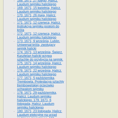
168. 1671, 27 lutego, Halicz.
Laudum sejmiku halickiego
169. 1671, 15 kwietnia, Halicz.
Laudum sejmiku halickiego
170. 1671, 26 maja, Halicz.
Laudum sejmiku halickiego
171. 1671, 12 czerwca, Halicz.
Instrukcya sejmiku posłom do
króla
172. 1671, 12 czerwca, Halicz.
Laudum sejmiku halickiego
173. 1671, 9 września, Lublin.
Uniwersał króla, zwołujący
sejmik halicki
174. 1671, 13 września, Świerz.
Kasztelan halicki wzywa
szlachtę do przybycia na sejmik.
175. 1671, 14 września, Halicz.
Laudum sejmiku halickiego
176. 1671, 22 września, Halicz.
Laudum sejmiku halickiego
177. 1671, 5 października,
Trembowla. Protestacya szlachty
trembowelskiej przeciwko
uchwałom sejmiku
178. 1671, 29 października,
Halicz. Laudum sejmiku
halickiego. 179. 1671, 6
listopada, Halicz. Laudum
sejmiku halickiego
180. 1671, 23 listopada, Halicz.
Laudum elekcyjne na urząd