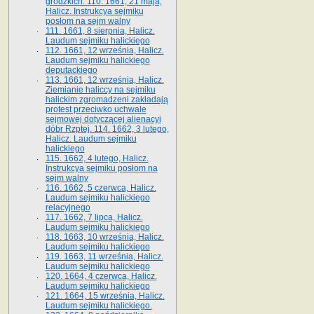
grodzkich. 110. 1661, 21 maja,
Halicz. Instrukcya sejmiku
posłom na sejm walny
111. 1661, 8 sierpnia, Halicz.
Laudum sejmiku halickiego
112. 1661, 12 września, Halicz.
Laudum sejmiku halickiego
deputackiego
113. 1661, 12 września, Halicz.
Ziemianie haliccy na sejmiku
halickim zgromadzeni zakładają
protest przeciwko uchwale
sejmowej dotyczącej alienacyi
dóbr Rzptej. 114. 1662, 3 lutego,
Halicz. Laudum sejmiku
halickiego
115. 1662, 4 lutego, Halicz.
Instrukcya sejmiku posłom na
sejm walny
116. 1662, 5 czerwca, Halicz.
Laudum sejmiku halickiego
relacyjnego
117. 1662, 7 lipca, Halicz.
Laudum sejmiku halickiego
118. 1663, 10 września, Halicz.
Laudum sejmiku halickiego
119. 1663, 11 września, Halicz.
Laudum sejmiku halickiego
120. 1664, 4 czerwca, Halicz.
Laudum sejmiku halickiego
121. 1664, 15 września, Halicz.
Laudum sejmiku halickiego.