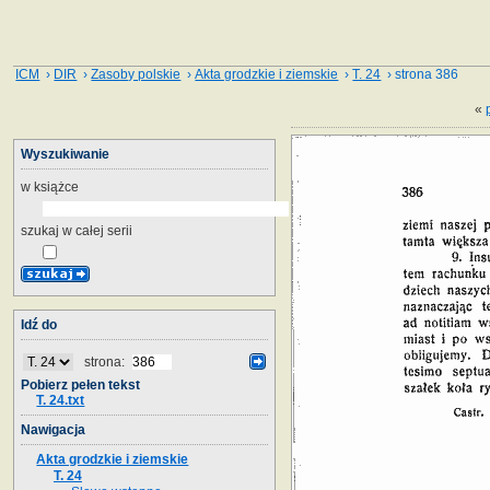
ICM
›
DIR
›
Zasoby polskie
›
Akta grodzkie i ziemskie
›
T. 24
› strona 386
«
Wyszukiwanie
w książce
szukaj w całej serii
Idź do
strona:
Pobierz pełen tekst
T. 24.txt
Nawigacja
Akta grodzkie i ziemskie
T. 24