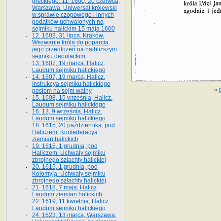
greckiego. 11. 1600, 20 czerwca,
Warszawa. Uniwersał królewski
w sprawie czopowego i innych
podatków uchwalonych na
sejmiku halickim 15 maja 1600
12. 1603, 31 lipca, Kraków.
Wezwanie króla do poparcia
jego przedłożeń na najbliższym
sejmiku deputackim
13. 1607, 19 marca, Halicz.
Laudum sejmiku halickiego
14. 1607, 19 marca, Halicz.
Instrukcya sejmiku halickiego
«
posłom na sejm walny
15. 1608, 15 września, Halicz.
Laudum sejmiku halickiego
16. 13, 9 września, Halicz.
Laudum sejmiku halickiego
18. 1615, 20 października, pod
Haliczem. Konfederacya
ziemian halickich
19. 1615, 1 grudnia, pod
Haliczem. Uchwały sejmiku
zbrojnego szlachty halickiej
20. 1615, 1 grudnia, pod
Kołomyją. Uchwały sejmiku
zbrojnego szlachty halickiej
21. 1618, 7 maja, Halicz
Laudum ziemian halickich.
22. 1619, 11 kwietnia, Halicz.
Laudum sejmiku halickiego
24. 1623, 13 marca, Warszawa.