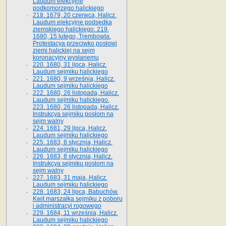
Laudum elekcyjne
podkomorzego halickiego
218. 1679, 20 czerwca, Halicz.
Laudum elekcyjne podsędka
ziemskiego halickiego. 219.
1680, 15 lutego, Trembowla.
Protestacya przeciwko posłowi
ziemi halickiej na sejm
koronacyjny wysłanemu
220. 1680, 31 lipca, Halicz.
Laudum sejmiku halickiego
221. 1680, 9 września, Halicz.
Laudum sejmiku halickiego
222. 1680, 26 listopada, Halicz.
Laudum sejmiku halickiego.
223. 1680, 26 listopada, Halicz.
Instrukcya sejmiku posłom na
sejm walny
224. 1681, 29 lipca, Halicz.
Laudum sejmiku halickiego
225. 1683, 8 stycznia, Halicz.
Laudum sejmiku halickiego
226. 1683, 8 stycznia, Halicz.
Instrukcya sejmiku posłom na
sejm walny
227. 1683, 31 maja, Halicz.
Laudum sejmiku halickiego
228. 1683, 24 lipca, Babuchów.
Kwit marszałka sejmiku z poboru
i administracyi rogowego
229. 1684, 11 września, Halicz.
Laudum sejmiku halickiego