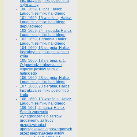
Instrukcya sejmiku posłom na
sejm walny
100. 1659, 1 lipca, Halicz.
Laudum sejmiku halickiego
101. 1659, 15 września, Halicz.
Laudum sejmiku halickiego
deputackiego
102. 1659, 24 listopada, Halicz.
Laudum sejmiku halickiego
103. 1659, 1 grudnia, Halicz.
Laudum sejmiku halickiego
104. 1660, 13 sierpnia, Halicz.
Instrukcya sejmiku posłom do
króla
105. 1660, 13 sierpnia, s. 1.
Odpowiedź królewska na
legacyę posłów sejmiku
halickiego
106. 1660, 23 sierpnia, Halicz.
Laudum sejmiku halickiego
107. 1660, 23 sierpnia, Halicz.
Instrukcya sejmiku posłom do
króla
108. 1660, 13 września, Halicz.
Laudum sejmiku halickiego
109. 1661, 2 marca, Halicz.
Sejmik zapewnia
wynagrodzenie pisarzowi
grodzkiemu za trudy
przepisywania i
uporządkowania poszarpanych
przez nieprzyjaciela aktów