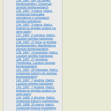
134. 1667, luty, na zamku
trembowelskim. Uniwersał
ziemian trembowelskich
135. 1667, 3 marca, Halicz.
Uniwersał marszałka
ziemskiego o uchwałach
sejmiku halickiego
136. 1667, 3 marca, Halicz.
Instrukcya sejmiku posłom na
sejm walny
137. 1667, 2 czerwca, Halicz.
Laudum sejmiku halickiego
138. 1667, 27 lipca, w grodzie
trembowelskim. Manifestacya
ziemian trembowelskich
139. 1667, 13 września, Halicz.
Laudum sejmiku halickiego
140. 1667, 27 września,
Trembowla. Laudum ziemian
trembowelskich
141. 1667, 20 listopada, Halicz.
Uniwersał poborcy do ziemian
trembowelskich
142. 1667, 7 grudnia, Halicz.
Laudum sejmiku halickiego
143. 1667, 7 grudnia, Halicz.
Instrukcya sejmiku posłom na
sejm walny
144. 1668, 2 stycznia, Halicz.
Uniwersał poborcy podymnego.
145. 1668, 16 marca, Halicz.
Uniwersał pisarza grodzkiego