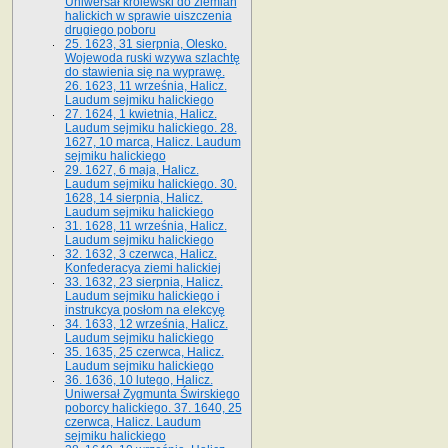
Uniwersał królewski do ziemian
halickich w sprawie uiszczenia
drugiego poboru
25. 1623, 31 sierpnia, Olesko.
Wojewoda ruski wzywa szlachtę
do stawienia się na wyprawę.
26. 1623, 11 września, Halicz.
Laudum sejmiku halickiego
27. 1624, 1 kwietnia, Halicz.
Laudum sejmiku halickiego. 28.
1627, 10 marca, Halicz. Laudum
sejmiku halickiego
29. 1627, 6 maja, Halicz.
Laudum sejmiku halickiego. 30.
1628, 14 sierpnia, Halicz.
Laudum sejmiku halickiego
31. 1628, 11 września, Halicz.
Laudum sejmiku halickiego
32. 1632, 3 czerwca, Halicz.
Konfederacya ziemi halickiej
33. 1632, 23 sierpnia, Halicz.
Laudum sejmiku halickiego i
instrukcya posłom na elekcyę
34. 1633, 12 września, Halicz.
Laudum sejmiku halickiego
35. 1635, 25 czerwca, Halicz.
Laudum sejmiku halickiego
36. 1636, 10 lutego, Halicz.
Uniwersał Zygmunta Świrskiego
poborcy halickiego. 37. 1640, 25
czerwca, Halicz. Laudum
sejmiku halickiego