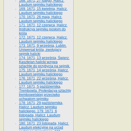
168. 1671, 27 lutego, Halicz.
Laudum sejmiku halickiego
169. 1671, 15 kwietnia, Halicz.
Laudum sejmiku halickiego
170. 1671, 26 maja, Halicz.
Laudum sejmiku halickiego
171. 1671, 12 czerwca, Halicz.
Instrukcya sejmiku posłom do
króla
172. 1671, 12 czerwca, Halicz.
Laudum sejmiku halickiego
173. 1671, 9 września, Lublin.
Uniwersał króla, zwołujący
sejmik halicki
174. 1671, 13 września, Świerz.
Kasztelan halicki wzywa
szlachtę do przybycia na sejmik.
175. 1671, 14 września, Halicz.
Laudum sejmiku halickiego
176. 1671, 22 września, Halicz.
Laudum sejmiku halickiego
177. 1671, 5 października,
Trembowla. Protestacya szlachty
trembowelskiej przeciwko
uchwałom sejmiku
178. 1671, 29 października,
Halicz. Laudum sejmiku
halickiego. 179. 1671, 6
listopada, Halicz. Laudum
sejmiku halickiego
180. 1671, 23 listopada, Halicz.
Laudum elekcyjne na urząd