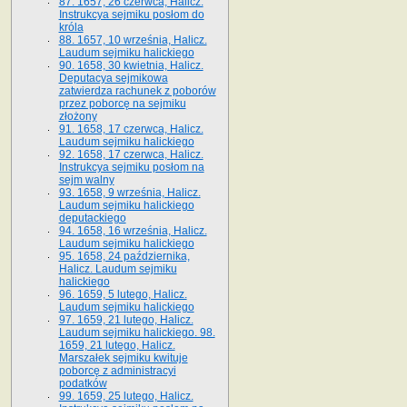
87. 1657, 26 czerwca, Halicz.
Instrukcya sejmiku posłom do
króla
88. 1657, 10 września, Halicz.
Laudum sejmiku halickiego
90. 1658, 30 kwietnia, Halicz.
Deputacya sejmikowa
zatwierdza rachunek z poborów
przez poborcę na sejmiku
złożony
91. 1658, 17 czerwca, Halicz.
Laudum sejmiku halickiego
92. 1658, 17 czerwca, Halicz.
Instrukcya sejmiku posłom na
sejm walny
93. 1658, 9 września, Halicz.
Laudum sejmiku halickiego
deputackiego
94. 1658, 16 września, Halicz.
Laudum sejmiku halickiego
95. 1658, 24 października,
Halicz. Laudum sejmiku
halickiego
96. 1659, 5 lutego, Halicz.
Laudum sejmiku halickiego
97. 1659, 21 lutego, Halicz.
Laudum sejmiku halickiego. 98.
1659, 21 lutego, Halicz.
Marszałek sejmiku kwituje
poborcę z administracyi
podatków
99. 1659, 25 lutego, Halicz.