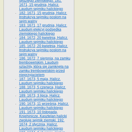
sędziego ziemskiego. 181.
1671, 15 grudnia, Halicz.
Laudum sejmiku halickiego
182. 1671, 15 grudnia, Halicz.
Instrukcya sejmiku posłom na
sejm walny
183. 1671, 17 grudnia, Halicz.
Laudum elekcyi podsędka
ziemskiego halickiego
184. 1672, 20 kwietnia, Halicz.
Laudum sejmiku halickiego
185. 1672, 20 kwietnia, Halicz.
Instrukcya sejmiku posłom na
sejm walny
186. 1672, 7 sierpnia, na zamku
trembowelskim. Laudum
szlachty, która się zamknęła na
zamku trembowelskim przed
nieprzyjacielem
187. 1673, 5 maja, Halicz.
Laudum sejmiku halickiego
188. 1673, 5 czerwca, Halicz.
Laudum sejmiku halickiego
189. 1673, 3 lipca, Halicz.
Laudum sejmiku halickiego
190. 1673, 11 września, Halicz.
Laudum sejmiku halickiego
191. 1673, 10 listopada,
Kniehinicze. Kasztelan halicki
zwołuje sejmik ziemski. 192.
1674, 2 stycznia, Halicz.
Laudum sejmiku halickiego