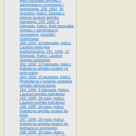
Kwit marszałka sejmiku z
administracyi czopowego i
szelężnego. 258. 1692, 16
września, Halicz. Zapiska o
oblacie laudum sejmiku
halickiego. 259. 1692, 3
listopada, Halicz. Kwit marszałka
sejmiku z administracyi
czopowego, prasołki i
szelężnego
260. 1692, 10 listopada, Halicz.
Laudum elekcyjne
podkomorzego. 261. 1692, 12
listopada, Halicz. Laudum
sejmiku halickiego
262. 1692, 12 listopada, Halicz.
Instrukcya sejmiku posłom na
sejm walny
263. 1693, 15 września, Halicz.
Protestacya z powodu zerwania
sejmiku deputackiego
264. 1694, 3 listopada, Halicz.
Laudum sejmiku halickiego
265. 1695, 26 maja, Halicz.
Laudum sejmiku halickiego
266. 1695, 26 maja, Halicz.
Instrukcya sejmiku posłom do
króla
267. 1695, 28 maja, Halicz.
Instrukcya sejmiku posłom do
hetmana w. koronnego
268. 1695, 30 maja, Halicz.