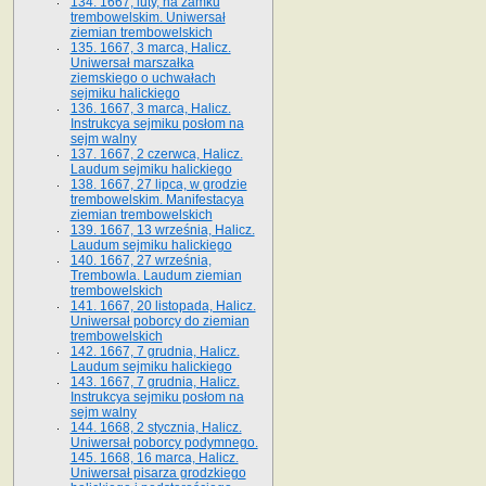
134. 1667, luty, na zamku
trembowelskim. Uniwersał
ziemian trembowelskich
135. 1667, 3 marca, Halicz.
Uniwersał marszałka
ziemskiego o uchwałach
sejmiku halickiego
136. 1667, 3 marca, Halicz.
Instrukcya sejmiku posłom na
sejm walny
137. 1667, 2 czerwca, Halicz.
Laudum sejmiku halickiego
138. 1667, 27 lipca, w grodzie
trembowelskim. Manifestacya
ziemian trembowelskich
139. 1667, 13 września, Halicz.
Laudum sejmiku halickiego
140. 1667, 27 września,
Trembowla. Laudum ziemian
trembowelskich
141. 1667, 20 listopada, Halicz.
Uniwersał poborcy do ziemian
trembowelskich
142. 1667, 7 grudnia, Halicz.
Laudum sejmiku halickiego
143. 1667, 7 grudnia, Halicz.
Instrukcya sejmiku posłom na
sejm walny
144. 1668, 2 stycznia, Halicz.
Uniwersał poborcy podymnego.
145. 1668, 16 marca, Halicz.
Uniwersał pisarza grodzkiego