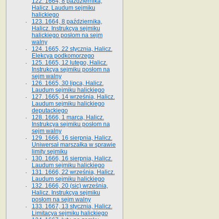
122. 1664, 8 października,
Halicz. Laudum sejmiku
halickiego
123. 1664, 8 października,
Halicz. Instrukcya sejmiku
halickiego posłom na sejm
walny
124. 1665, 22 stycznia, Halicz.
Elekcya podkomorzego
125. 1665, 12 lutego, Halicz.
Instrukcya sejmiku posłom na
sejm walny
126. 1665, 30 lipca, Halicz.
Laudum sejmiku halickiego
127. 1665, 14 września, Halicz.
Laudum sejmiku halickiego
deputackiego
128. 1666, 1 marca, Halicz.
Instrukcya sejmiku posłom na
sejm walny
129. 1666, 16 sierpnia, Halicz.
Uniwersał marszałka w sprawie
limity sejmiku
130. 1666, 16 sierpnia, Halicz.
Laudum sejmiku halickiego
131. 1666, 22 września, Halicz.
Laudum sejmiku halickiego
132. 1666, 20 (sic) września,
Halicz. Instrukcya sejmiku
posłom na sejm walny
133. 1667, 13 stycznia, Halicz.
Limitacya sejmiku halickiego