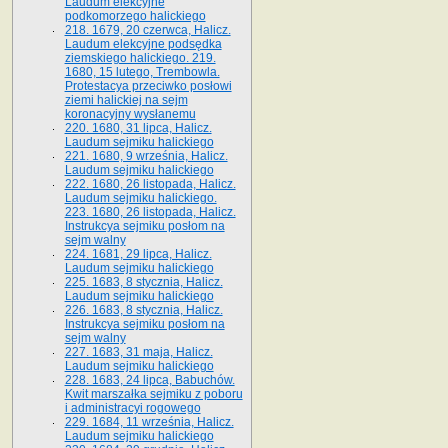
Laudum elekcyjne
podkomorzego halickiego
218. 1679, 20 czerwca, Halicz.
Laudum elekcyjne podsędka
ziemskiego halickiego. 219.
1680, 15 lutego, Trembowla.
Protestacya przeciwko posłowi
ziemi halickiej na sejm
koronacyjny wysłanemu
220. 1680, 31 lipca, Halicz.
Laudum sejmiku halickiego
221. 1680, 9 września, Halicz.
Laudum sejmiku halickiego
222. 1680, 26 listopada, Halicz.
Laudum sejmiku halickiego.
223. 1680, 26 listopada, Halicz.
Instrukcya sejmiku posłom na
sejm walny
224. 1681, 29 lipca, Halicz.
Laudum sejmiku halickiego
225. 1683, 8 stycznia, Halicz.
Laudum sejmiku halickiego
226. 1683, 8 stycznia, Halicz.
Instrukcya sejmiku posłom na
sejm walny
227. 1683, 31 maja, Halicz.
Laudum sejmiku halickiego
228. 1683, 24 lipca, Babuchów.
Kwit marszałka sejmiku z poboru
i administracyi rogowego
229. 1684, 11 września, Halicz.
Laudum sejmiku halickiego