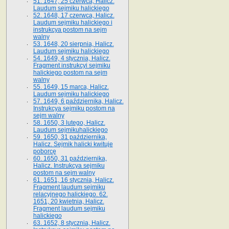
51. 1647, 25 czerwca, Halicz.
Laudum sejmiku halickiego
52. 1648, 17 czerwca, Halicz.
Laudum sejmiku halickiego i
instrukcya postom na sejm
walny
53. 1648, 20 sierpnia, Halicz.
Laudum sejmiku halickiego
54. 1649, 4 stycznia, Halicz.
Fragment instrukcyi sejmiku
halickiego postom na sejm
walny
55. 1649, 15 marca, Halicz.
Laudum sejmiku halickiego
57. 1649, 6 października, Halicz.
Instrukcya sejmiku postom na
sejm walny
58. 1650, 3 lutego, Halicz.
Laudum sejmikuhalickiego
59. 1650, 31 października,
Halicz. Sejmik halicki kwituje
poborcę
60. 1650, 31 października,
Halicz. Instrukcya sejmiku
postom na sejm walny
61. 1651, 16 stycznia, Halicz.
Fragment laudum sejmiku
relacyjnego halickiego. 62.
1651, 20 kwietnia, Halicz.
Fragment laudum sejmiku
halickiego
63. 1652, 8 stycznia, Halicz.