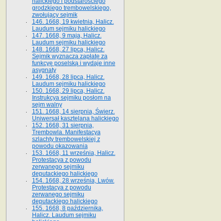
halickiego i podstarościego
grodzkiego trembowelskiego,
zwołujący sejmik
146. 1668, 19 kwietnia, Halicz.
Laudum sejmiku halickiego
147. 1668, 9 maja, Halicz.
Laudum sejmiku halickiego
148. 1668, 27 lipca, Halicz.
Sejmik wyznacza zapłatę za
funkcyę poselską i wydaje inne
asygnaty
149. 1668, 28 lipca, Halicz.
Laudum sejmiku halickiego
150. 1668, 29 lipca, Halicz.
Instrukcya sejmiku posłom na
sejm walny
151. 1668, 14 sierpnia, Świerz.
Uniwersał kasztelana halickiego
152. 1668, 31 sierpnia,
Trembowla. Manifestacya
szlachty trembowelskiej z
powodu okazowania
153. 1668, 11 września, Halicz.
Protestacya z powodu
zerwanego sejmiku
deputackiego halickiego
154. 1668, 28 września, Lwów.
Protestacya z powodu
zerwanego sejmiku
deputackiego halickiego
155. 1668, 8 października,
Halicz. Laudum sejmiku