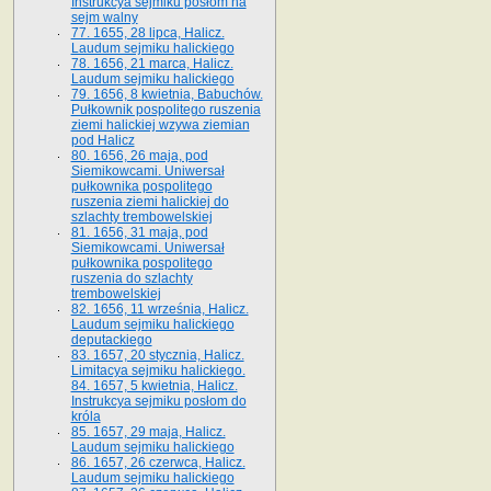
Instrukcya sejmiku posłom na
sejm walny
77. 1655, 28 lipca, Halicz.
Laudum sejmiku halickiego
78. 1656, 21 marca, Halicz.
Laudum sejmiku halickiego
79. 1656, 8 kwietnia, Babuchów.
Pułkownik pospolitego ruszenia
ziemi halickiej wzywa ziemian
pod Halicz
80. 1656, 26 maja, pod
Siemikowcami. Uniwersał
pułkownika pospolitego
ruszenia ziemi halickiej do
szlachty trembowelskiej
81. 1656, 31 maja, pod
Siemikowcami. Uniwersał
pułkownika pospolitego
ruszenia do szlachty
trembowelskiej
82. 1656, 11 września, Halicz.
Laudum sejmiku halickiego
deputackiego
83. 1657, 20 stycznia, Halicz.
Limitacya sejmiku halickiego.
84. 1657, 5 kwietnia, Halicz.
Instrukcya sejmiku posłom do
króla
85. 1657, 29 maja, Halicz.
Laudum sejmiku halickiego
86. 1657, 26 czerwca, Halicz.
Laudum sejmiku halickiego