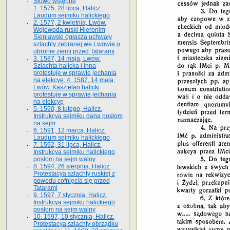
Słowo wstępne
1. 1575, 28 lipca, Halicz.
Laudum sejmiku halickiego
2. 1577, 2 kwietnia, Lwów.
Wojewoda ruski Hieronim
Sieniawski ogłasza uchwały
szlachty zebranej we Lwowie o
obronie ziemi przed Tatarami
3. 1587, 14 maja, Lwów.
Szlachta halicka i inna
protestuje w sprawie jechania
na elekcyę. 4. 1587, 14 maja,
Lwów. Kasztelan halicki
protestuje w sprawie jechania
na elekcyę
5. 1590, 8 lutego, Halicz.
Instrukcya sejmiku dana posłom
na sejm
6. 1591, 12 marca, Halicz.
Laudum sejmiku halickiego
7. 1592, 31 lipca, Halicz.
Instrukcya sejmiku halickiego
posłom na sejm walny
8. 1594, 26 sierpnia, Halicz.
Protestacya szlachty ruskiej z
powodu cofnięcia się przed
Tatarami
9. 1597, 7 stycznia, Halicz.
Instrukcya sejmiku halickiego
posłom na sejm walny
10. 1597, 10 stycznia, Halicz.
Protestacya szlachty obrządku