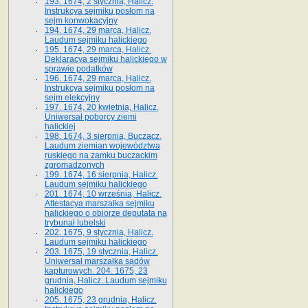
193. 1674, 2 stycznia, Halicz.
Instrukcya sejmiku posłom na
sejm konwokacyjny
194. 1674, 29 marca, Halicz.
Laudum sejmiku halickiego
195. 1674, 29 marca, Halicz.
Deklaracya sejmiku halickiego w
sprawie podatków
196. 1674, 29 marca, Halicz.
Instrukcya sejmiku posłom na
sejm elekcyjny
197. 1674, 20 kwietnia, Halicz.
Uniwersał poborcy ziemi
halickiej
198. 1674, 3 sierpnia, Buczacz.
Laudum ziemian województwa
ruskiego na zamku buczackim
zgromadzonych
199. 1674, 16 sierpnia, Halicz.
Laudum sejmiku halickiego
201. 1674, 10 września, Halicz.
Attestacya marszałka sejmiku
halickiego o obiorze deputata na
trybunał lubelski
202. 1675, 9 stycznia, Halicz.
Laudum sejmiku halickiego
203. 1675, 19 stycznia, Halicz.
Uniwersał marszałka sądów
kapturowych. 204. 1675, 23
grudnia, Halicz. Laudum sejmiku
halickiego
205. 1675, 23 grudnia, Halicz.