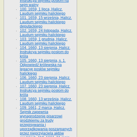
Instrukcya sejmiku posłom na
sejm walny
100. 1659, 1 lipca, Halicz.
Laudum sejmiku halickiego
101. 1659, 15 września, Halicz.
Laudum sejmiku halickiego
deputackiego
102. 1659, 24 listopada, Halicz.
Laudum sejmiku halickiego
103. 1659, 1 grudnia, Halicz.
Laudum sejmiku halickiego
104. 1660, 13 sierpnia, Halicz.
Instrukcya sejmiku posłom do
króla
105. 1660, 13 sierpnia, s. 1.
Odpowiedź królewska na
legacyę posłów sejmiku
halickiego
106. 1660, 23 sierpnia, Halicz.
Laudum sejmiku halickiego
107. 1660, 23 sierpnia, Halicz.
Instrukcya sejmiku posłom do
króla
108. 1660, 13 września, Halicz.
Laudum sejmiku halickiego
109. 1661, 2 marca, Halicz.
Sejmik zapewnia
wynagrodzenie pisarzowi
grodzkiemu za trudy
przepisywania i
uporządkowania poszarpanych
przez nieprzyjaciela aktów