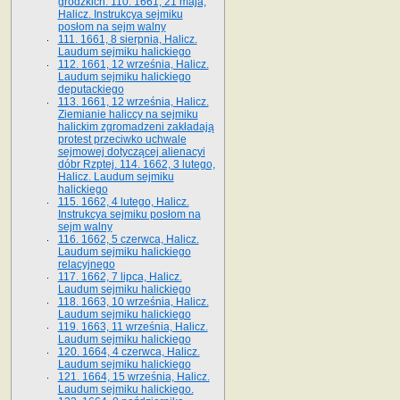
grodzkich. 110. 1661, 21 maja,
Halicz. Instrukcya sejmiku
posłom na sejm walny
111. 1661, 8 sierpnia, Halicz.
Laudum sejmiku halickiego
112. 1661, 12 września, Halicz.
Laudum sejmiku halickiego
deputackiego
113. 1661, 12 września, Halicz.
Ziemianie haliccy na sejmiku
halickim zgromadzeni zakładają
protest przeciwko uchwale
sejmowej dotyczącej alienacyi
dóbr Rzptej. 114. 1662, 3 lutego,
Halicz. Laudum sejmiku
halickiego
115. 1662, 4 lutego, Halicz.
Instrukcya sejmiku posłom na
sejm walny
116. 1662, 5 czerwca, Halicz.
Laudum sejmiku halickiego
relacyjnego
117. 1662, 7 lipca, Halicz.
Laudum sejmiku halickiego
118. 1663, 10 września, Halicz.
Laudum sejmiku halickiego
119. 1663, 11 września, Halicz.
Laudum sejmiku halickiego
120. 1664, 4 czerwca, Halicz.
Laudum sejmiku halickiego
121. 1664, 15 września, Halicz.
Laudum sejmiku halickiego.