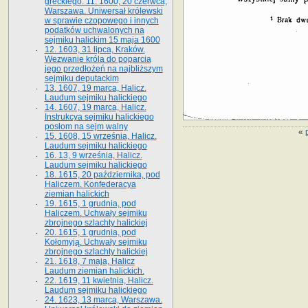
greckiego. 11. 1600, 20 czerwca,
Warszawa. Uniwersał królewski
w sprawie czopowego i innych
podatków uchwalonych na
sejmiku halickim 15 maja 1600
12. 1603, 31 lipca, Kraków.
Wezwanie króla do poparcia
jego przedłożeń na najbliższym
sejmiku deputackim
13. 1607, 19 marca, Halicz.
Laudum sejmiku halickiego
14. 1607, 19 marca, Halicz.
Instrukcya sejmiku halickiego
posłom na sejm walny
«
15. 1608, 15 września, Halicz.
Laudum sejmiku halickiego
16. 13, 9 września, Halicz.
Laudum sejmiku halickiego
18. 1615, 20 października, pod
Haliczem. Konfederacya
ziemian halickich
19. 1615, 1 grudnia, pod
Haliczem. Uchwały sejmiku
zbrojnego szlachty halickiej
20. 1615, 1 grudnia, pod
Kołomyją. Uchwały sejmiku
zbrojnego szlachty halickiej
21. 1618, 7 maja, Halicz
Laudum ziemian halickich.
22. 1619, 11 kwietnia, Halicz.
Laudum sejmiku halickiego
24. 1623, 13 marca, Warszawa.