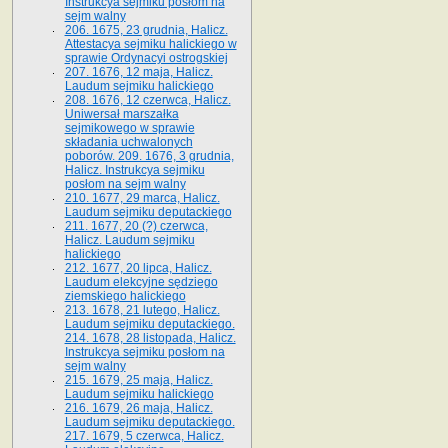
Instrukcya sejmiku posłom na
sejm walny
206. 1675, 23 grudnia, Halicz.
Attestacya sejmiku halickiego w
sprawie Ordynacyi ostrogskiej
207. 1676, 12 maja, Halicz.
Laudum sejmiku halickiego
208. 1676, 12 czerwca, Halicz.
Uniwersał marszałka
sejmikowego w sprawie
składania uchwalonych
poborów. 209. 1676, 3 grudnia,
Halicz. Instrukcya sejmiku
posłom na sejm walny
210. 1677, 29 marca, Halicz.
Laudum sejmiku deputackiego
211. 1677, 20 (?) czerwca,
Halicz. Laudum sejmiku
halickiego
212. 1677, 20 lipca, Halicz.
Laudum elekcyjne sędziego
ziemskiego halickiego
213. 1678, 21 lutego, Halicz.
Laudum sejmiku deputackiego.
214. 1678, 28 listopada, Halicz.
Instrukcya sejmiku posłom na
sejm walny
215. 1679, 25 maja, Halicz.
Laudum sejmiku halickiego
216. 1679, 26 maja, Halicz.
Laudum sejmiku deputackiego.
217. 1679, 5 czerwca, Halicz.