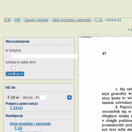
ICM
›
DIR
›
Zasoby polskie
›
Akta grodzkie i ziemskie
›
T. 24
› strona 61
«
Wyszukiwanie
w książce
szukaj w całej serii
Idź do
strona:
Pobierz pełen tekst
T. 24.txt
Nawigacja
Akta grodzkie i ziemskie
T. 24