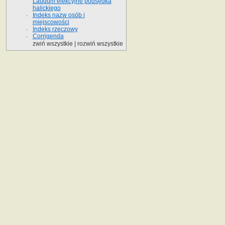
Laudum elekcyjne podsędka
halickiego
Indeks nazw osób i
miejscowości
Indeks rzeczowy
Corrigenda
zwiń wszystkie
|
rozwiń wszystkie