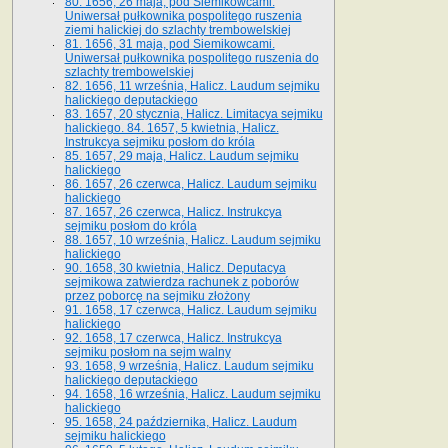
80. 1656, 26 maja, pod Siemikowcami.
Uniwersał pułkownika pospolitego ruszenia
ziemi halickiej do szlachty trembowelskiej
81. 1656, 31 maja, pod Siemikowcami.
Uniwersał pułkownika pospolitego ruszenia do
szlachty trembowelskiej
82. 1656, 11 września, Halicz. Laudum sejmiku
halickiego deputackiego
83. 1657, 20 stycznia, Halicz. Limitacya sejmiku
halickiego. 84. 1657, 5 kwietnia, Halicz.
Instrukcya sejmiku posłom do króla
85. 1657, 29 maja, Halicz. Laudum sejmiku
halickiego
86. 1657, 26 czerwca, Halicz. Laudum sejmiku
halickiego
87. 1657, 26 czerwca, Halicz. Instrukcya
sejmiku posłom do króla
88. 1657, 10 września, Halicz. Laudum sejmiku
halickiego
90. 1658, 30 kwietnia, Halicz. Deputacya
sejmikowa zatwierdza rachunek z poborów
przez poborcę na sejmiku złożony
91. 1658, 17 czerwca, Halicz. Laudum sejmiku
halickiego
92. 1658, 17 czerwca, Halicz. Instrukcya
sejmiku posłom na sejm walny
93. 1658, 9 września, Halicz. Laudum sejmiku
halickiego deputackiego
94. 1658, 16 września, Halicz. Laudum sejmiku
halickiego
95. 1658, 24 października, Halicz. Laudum
sejmiku halickiego