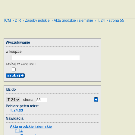
ICM
›
DIR
›
Zasoby polskie
›
Akta grodzkie i ziemskie
›
T. 24
› strona 55
Wyszukiwanie
w książce
szukaj w całej serii
Idź do
strona:
Pobierz pełen tekst
T. 24.txt
Nawigacja
Akta grodzkie i ziemskie
T. 24