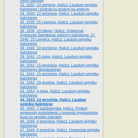
ziemi halickiej
33. 1632, 23 sierpnia, Halicz. Laudum sejmiku
halickiego i instrukcya posłom na elekcyę
34. 1633, 12 września, Halicz. Laudum sejmiku
halickiego
35. 1635, 25 czerwca, Halicz. Laudum sejmiku
halickiego
36. 1636, 10 lutego, Halicz. Uniwersał
Zygmunta Świrskiego poborcy halickiego. 37.
1640, 25 czerwca, Halicz. Laudum sejmiku
halickiego
38. 1640, 10 września, Halicz. Laudum sejmiku
halickiego
39. 1642, 15 maja, Halicz. Laudum sejmiku
halickiego
40. 1642, 15 września, Halicz. Laudum sejmiku
halickiego deputackiego
41. 1642, 15 września, Halicz. Laudum sejmiku
halickiego
42. 1642, 19 grudnia, Halicz. Laudum sejmiku
halickiego
43. 1643, 4 maja, Halicz. Laudum sejmiku
halickiego
44. 1643, 14 września, Halicz. Laudum
sejmiku halickiego
45. 1645, 7 października, Halicz. Protest
wojewody podolskiego z powodu wyprawiania
burd na sejmiku halickim
46. 1646, 6 września, Halicz. Laudum sejmiku
halickiego
47. 1646, 6 września, Halicz. Uniwersał sejmiku
halickiego