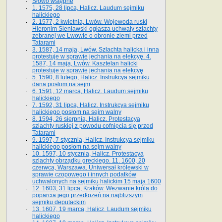
Słowo wstępne
1. 1575, 28 lipca, Halicz. Laudum sejmiku
halickiego
2. 1577, 2 kwietnia, Lwów. Wojewoda ruski
Hieronim Sieniawski ogłasza uchwały szlachty
zebranej we Lwowie o obronie ziemi przed
Tatarami
3. 1587, 14 maja, Lwów. Szlachta halicka i inna
protestuje w sprawie jechania na elekcyę. 4.
1587, 14 maja, Lwów. Kasztelan halicki
protestuje w sprawie jechania na elekcyę
5. 1590, 8 lutego, Halicz. Instrukcya sejmiku
dana posłom na sejm
6. 1591, 12 marca, Halicz. Laudum sejmiku
halickiego
7. 1592, 31 lipca, Halicz. Instrukcya sejmiku
halickiego posłom na sejm walny
8. 1594, 26 sierpnia, Halicz. Protestacya
szlachty ruskiej z powodu cofnięcia się przed
Tatarami
9. 1597, 7 stycznia, Halicz. Instrukcya sejmiku
halickiego posłom na sejm walny
10. 1597, 10 stycznia, Halicz. Protestacya
szlachty obrządku greckiego. 11. 1600, 20
czerwca, Warszawa. Uniwersał królewski w
sprawie czopowego i innych podatków
uchwalonych na sejmiku halickim 15 maja 1600
12. 1603, 31 lipca, Kraków. Wezwanie króla do
poparcia jego przedłożeń na najbliższym
sejmiku deputackim
13. 1607, 19 marca, Halicz. Laudum sejmiku
halickiego