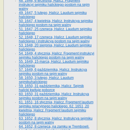
48. 1646, 6 września, Halicz. Fragment
instrukcyi sejmiku halickiego postom na sejm
walny
49. 1647, 5 lutego, Halicz. Laudum sejmiku
halickiego
50. 1647, 4 kwietnia, Halicz. Instrukcya sejmiku
halickiego postom na sejm walny
51. 1647, 25 czerwca, Halicz. Laudum sejmiku
halickiego
52. 1648, 17 czerwca, Halicz. Laudum sejmiku
halickiego i instrukcya postom na sejm walny
53. 1648, 20 sierpnia, Halicz. Laudum sejmiku
halickiego
54. 1649, 4 stycznia, Halicz. Fragment instrukcyi
sejmiku halickiego postom na sejm walny
55. 1649, 15 marca, Halicz. Laudum sejmiku
halickiego
57. 1649, 6 października, Halicz. Instrukcya
sejmiku postom na sejm walny
58. 1650, 3 lutego, Halicz. Laudum
sejmikuhalickiego
59. 1650, 31 października, Halicz. Sejmik
halicki kwituje poborcę
60. 1650, 31 października, Halicz. Instrukcya
sejmiku postom na sejm walny
61. 1651, 16 stycznia, Halicz. Fragment laudum
sejmiku relacyjnego halickiego. 62. 1651, 20
kwietnia, Halicz. Fragment laudum sejmiku
halickiego
63. 1652, 8 stycznia, Halicz. Instrukcya sejmiku
postom na sejm walny
64. 1652, 8 czerwca, na zamku w Trembowli.