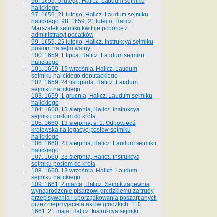
96. 1659, 5 lutego, Halicz. Laudum sejmiku
halickiego
97. 1659, 21 lutego, Halicz. Laudum sejmiku
halickiego. 98. 1659, 21 lutego, Halicz.
Marszałek sejmiku kwituje poborcę z
administracyi podatków
99. 1659, 25 lutego, Halicz. Instrukcya sejmiku
posłom na sejm walny
100. 1659, 1 lipca, Halicz. Laudum sejmiku
halickiego
101. 1659, 15 września, Halicz. Laudum
sejmiku halickiego deputackiego
102. 1659, 24 listopada, Halicz. Laudum
sejmiku halickiego
103. 1659, 1 grudnia, Halicz. Laudum sejmiku
halickiego
104. 1660, 13 sierpnia, Halicz. Instrukcya
sejmiku posłom do króla
105. 1660, 13 sierpnia, s. 1. Odpowiedź
królewska na legacyę posłów sejmiku
halickiego
106. 1660, 23 sierpnia, Halicz. Laudum sejmiku
halickiego
107. 1660, 23 sierpnia, Halicz. Instrukcya
sejmiku posłom do króla
108. 1660, 13 września, Halicz. Laudum
sejmiku halickiego
109. 1661, 2 marca, Halicz. Sejmik zapewnia
wynagrodzenie pisarzowi grodzkiemu za trudy
przepisywania i uporządkowania poszarpanych
przez nieprzyjaciela aktów grodzkich. 110.
1661, 21 maja, Halicz. Instrukcya sejmiku