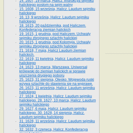
14. 1607, 19 marca, Halicz. Instrukcya sejmiku
halickiego posłom na sejm walny
15. 1608, 15 września, Halicz. Laudum sejmiku
halickiego
16. 13, 9 września, Halicz. Laudum sejmiku
halickiego
18. 1615, 20 października, pod Haliczem.
Konfederacya ziemian halickich
19. 1615, 1 grudnia, pod Haliczem. Uchwały
sejmiku zbrojnego szlachty halickiej
20. 1615, 1 grudnia, pod Kołomyją. Uchwały
sejmiku zbrojnego szlachty halickiej
21. 1618, 7 maja, Halicz Laudum ziemian
halickich.
22. 1619, 11 kwietnia, Halicz. Laudum sejmiku
halickiego
24. 1623, 13 marca, Warszawa. Uniwersał
królewski do ziemian halickich w sprawie
uiszczenia drugiego poboru
25. 1623, 31 sierpnia, Olesko. Wojewoda ruski
wzywa szlachtę do stawienia się na wyprawę.
26. 1623, 11 września, Halicz. Laudum sejmiku
halickiego
27. 1624, 1 kwietnia, Halicz. Laudum sejmiku
halickiego. 28. 1627, 10 marca, Halicz. Laudum
sejmiku halickiego
29. 1627, 6 maja, Halicz. Laudum sejmiku
halickiego. 30. 1628, 14 sierpnia, Halicz.
Laudum sejmiku halickiego
31. 1628, 11 września, Halicz. Laudum sejmiku
halickiego
32. 1632, 3 czerwca, Halicz. Konfederacya