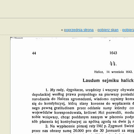
«
poprzednia strona
·
pobierz skan
·
pobierz