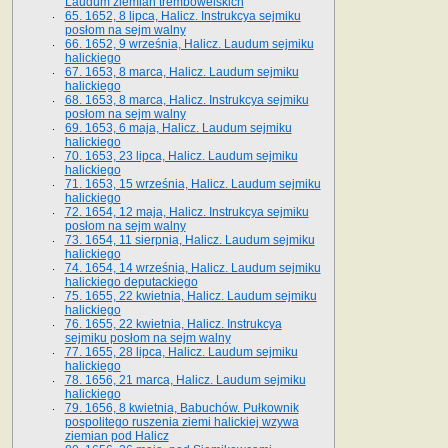
Laudum ziemian trembowelskich
65. 1652, 8 lipca, Halicz. Instrukcya sejmiku
posłom na sejm walny
66. 1652, 9 września, Halicz. Laudum sejmiku
halickiego
67. 1653, 8 marca, Halicz. Laudum sejmiku
halickiego
68. 1653, 8 marca, Halicz. Instrukcya sejmiku
posłom na sejm walny
69. 1653, 6 maja, Halicz. Laudum sejmiku
halickiego
70. 1653, 23 lipca, Halicz. Laudum sejmiku
halickiego
71. 1653, 15 września, Halicz. Laudum sejmiku
halickiego
72. 1654, 12 maja, Halicz. Instrukcya sejmiku
posłom na sejm walny
73. 1654, 11 sierpnia, Halicz. Laudum sejmiku
halickiego
74. 1654, 14 września, Halicz. Laudum sejmiku
halickiego deputackiego
75. 1655, 22 kwietnia, Halicz. Laudum sejmiku
halickiego
76. 1655, 22 kwietnia, Halicz. Instrukcya
sejmiku posłom na sejm walny
77. 1655, 28 lipca, Halicz. Laudum sejmiku
halickiego
78. 1656, 21 marca, Halicz. Laudum sejmiku
halickiego
79. 1656, 8 kwietnia, Babuchów. Pułkownik
pospolitego ruszenia ziemi halickiej wzywa
ziemian pod Halicz