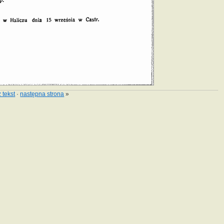
 tekst
·
następna strona
»