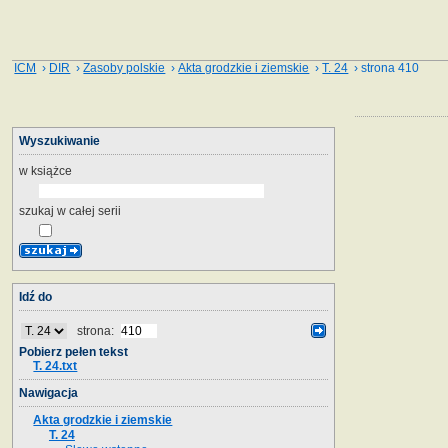
ICM
›
DIR
›
Zasoby polskie
›
Akta grodzkie i ziemskie
›
T. 24
› strona 410
Wyszukiwanie
w książce
szukaj w całej serii
Idź do
strona:
Pobierz pełen tekst
T. 24.txt
Nawigacja
Akta grodzkie i ziemskie
T. 24