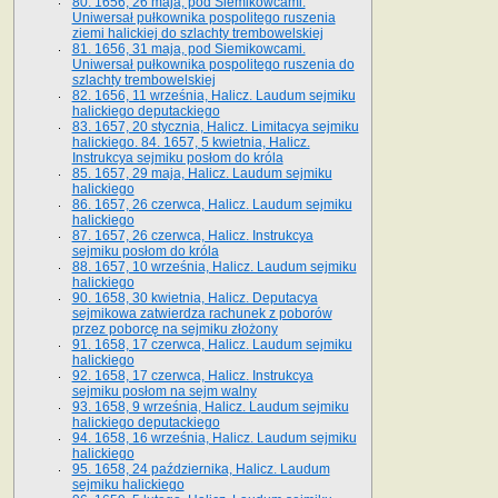
80. 1656, 26 maja, pod Siemikowcami.
Uniwersał pułkownika pospolitego ruszenia
ziemi halickiej do szlachty trembowelskiej
81. 1656, 31 maja, pod Siemikowcami.
Uniwersał pułkownika pospolitego ruszenia do
szlachty trembowelskiej
82. 1656, 11 września, Halicz. Laudum sejmiku
halickiego deputackiego
83. 1657, 20 stycznia, Halicz. Limitacya sejmiku
halickiego. 84. 1657, 5 kwietnia, Halicz.
Instrukcya sejmiku posłom do króla
85. 1657, 29 maja, Halicz. Laudum sejmiku
halickiego
86. 1657, 26 czerwca, Halicz. Laudum sejmiku
halickiego
87. 1657, 26 czerwca, Halicz. Instrukcya
sejmiku posłom do króla
88. 1657, 10 września, Halicz. Laudum sejmiku
halickiego
90. 1658, 30 kwietnia, Halicz. Deputacya
sejmikowa zatwierdza rachunek z poborów
przez poborcę na sejmiku złożony
91. 1658, 17 czerwca, Halicz. Laudum sejmiku
halickiego
92. 1658, 17 czerwca, Halicz. Instrukcya
sejmiku posłom na sejm walny
93. 1658, 9 września, Halicz. Laudum sejmiku
halickiego deputackiego
94. 1658, 16 września, Halicz. Laudum sejmiku
halickiego
95. 1658, 24 października, Halicz. Laudum
sejmiku halickiego