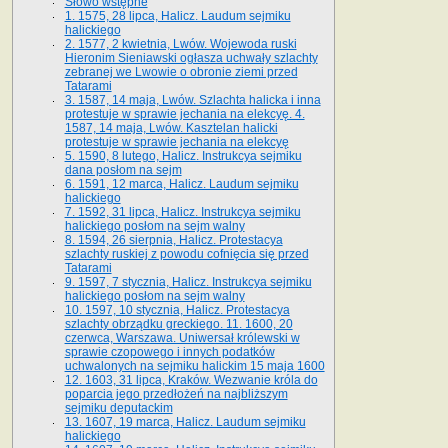
Słowo wstępne
1. 1575, 28 lipca, Halicz. Laudum sejmiku
halickiego
2. 1577, 2 kwietnia, Lwów. Wojewoda ruski
Hieronim Sieniawski ogłasza uchwały szlachty
zebranej we Lwowie o obronie ziemi przed
Tatarami
3. 1587, 14 maja, Lwów. Szlachta halicka i inna
protestuje w sprawie jechania na elekcyę. 4.
1587, 14 maja, Lwów. Kasztelan halicki
protestuje w sprawie jechania na elekcyę
5. 1590, 8 lutego, Halicz. Instrukcya sejmiku
dana posłom na sejm
6. 1591, 12 marca, Halicz. Laudum sejmiku
halickiego
7. 1592, 31 lipca, Halicz. Instrukcya sejmiku
halickiego posłom na sejm walny
8. 1594, 26 sierpnia, Halicz. Protestacya
szlachty ruskiej z powodu cofnięcia się przed
Tatarami
9. 1597, 7 stycznia, Halicz. Instrukcya sejmiku
halickiego posłom na sejm walny
10. 1597, 10 stycznia, Halicz. Protestacya
szlachty obrządku greckiego. 11. 1600, 20
czerwca, Warszawa. Uniwersał królewski w
sprawie czopowego i innych podatków
uchwalonych na sejmiku halickim 15 maja 1600
12. 1603, 31 lipca, Kraków. Wezwanie króla do
poparcia jego przedłożeń na najbliższym
sejmiku deputackim
13. 1607, 19 marca, Halicz. Laudum sejmiku
halickiego