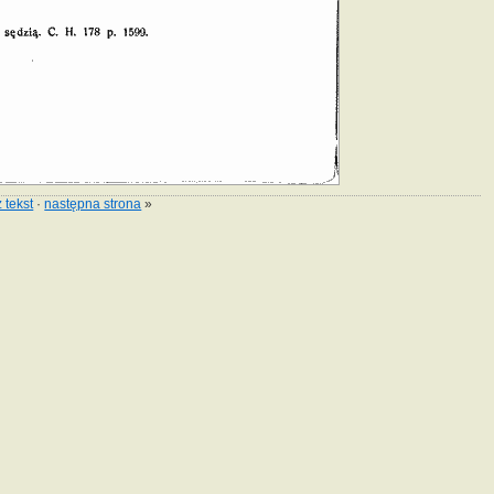
 tekst
·
następna strona
»