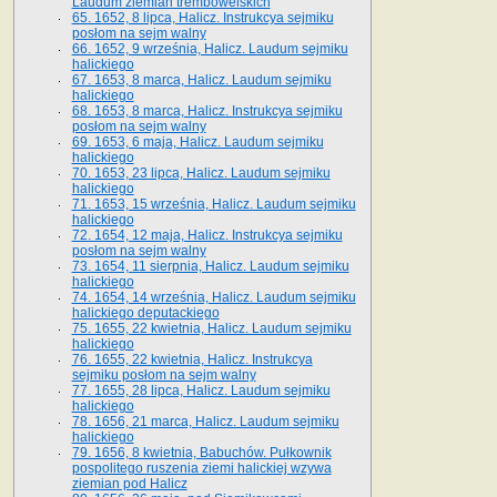
Laudum ziemian trembowelskich
65. 1652, 8 lipca, Halicz. Instrukcya sejmiku
posłom na sejm walny
66. 1652, 9 września, Halicz. Laudum sejmiku
halickiego
67. 1653, 8 marca, Halicz. Laudum sejmiku
halickiego
68. 1653, 8 marca, Halicz. Instrukcya sejmiku
posłom na sejm walny
69. 1653, 6 maja, Halicz. Laudum sejmiku
halickiego
70. 1653, 23 lipca, Halicz. Laudum sejmiku
halickiego
71. 1653, 15 września, Halicz. Laudum sejmiku
halickiego
72. 1654, 12 maja, Halicz. Instrukcya sejmiku
posłom na sejm walny
73. 1654, 11 sierpnia, Halicz. Laudum sejmiku
halickiego
74. 1654, 14 września, Halicz. Laudum sejmiku
halickiego deputackiego
75. 1655, 22 kwietnia, Halicz. Laudum sejmiku
halickiego
76. 1655, 22 kwietnia, Halicz. Instrukcya
sejmiku posłom na sejm walny
77. 1655, 28 lipca, Halicz. Laudum sejmiku
halickiego
78. 1656, 21 marca, Halicz. Laudum sejmiku
halickiego
79. 1656, 8 kwietnia, Babuchów. Pułkownik
pospolitego ruszenia ziemi halickiej wzywa
ziemian pod Halicz