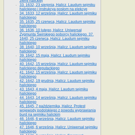
ziemi halickiej
33. 1632, 23 sierpnia, Halicz. Laudum sejmiku
halickiego i instrukcya posłom na elekcyę
34. 1633, 12 września, Halicz. Laudum sejmiku
halickiego
35. 1635, 25 czerwca, Halicz. Laudum sejmiku
halickiego
36. 1636, 10 lutego, Halicz. Uniwersał
Zygmunta Świrskiego poborcy halickiego. 37.
1640, 25 czerwca, Halicz. Laudum sejmiku
halickiego
38. 1640, 10 września, Halicz. Laudum sejmiku
halickiego
39. 1642, 15 maja, Halicz. Laudum sejmiku
halickiego
40. 1642, 15 września, Halicz. Laudum sejmiku
halickiego deputackiego
41. 1642, 15 września, Halicz. Laudum sejmiku
halickiego
42. 1642, 19 grudnia, Halicz. Laudum sejmiku
halickiego
43. 1643, 4 maja, Halicz. Laudum sejmiku
halickiego
44. 1643, 14 września, Halicz. Laudum sejmiku
halickiego
45. 1645, 7 października, Halicz. Protest
wojewody podolskiego z powodu wyprawiania
burd na sejmiku halickim
46. 1646, 6 września, Halicz. Laudum sejmiku
halickiego
47. 1646, 6 września, Halicz. Uniwersał sejmiku
halickiego