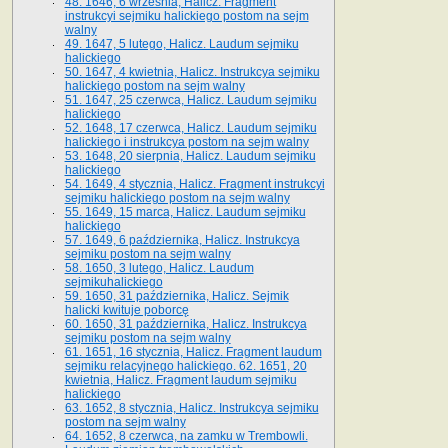
48. 1646, 6 września, Halicz. Fragment
instrukcyi sejmiku halickiego postom na sejm
walny
49. 1647, 5 lutego, Halicz. Laudum sejmiku
halickiego
50. 1647, 4 kwietnia, Halicz. Instrukcya sejmiku
halickiego postom na sejm walny
51. 1647, 25 czerwca, Halicz. Laudum sejmiku
halickiego
52. 1648, 17 czerwca, Halicz. Laudum sejmiku
halickiego i instrukcya postom na sejm walny
53. 1648, 20 sierpnia, Halicz. Laudum sejmiku
halickiego
54. 1649, 4 stycznia, Halicz. Fragment instrukcyi
sejmiku halickiego postom na sejm walny
55. 1649, 15 marca, Halicz. Laudum sejmiku
halickiego
57. 1649, 6 października, Halicz. Instrukcya
sejmiku postom na sejm walny
58. 1650, 3 lutego, Halicz. Laudum
sejmikuhalickiego
59. 1650, 31 października, Halicz. Sejmik
halicki kwituje poborcę
60. 1650, 31 października, Halicz. Instrukcya
sejmiku postom na sejm walny
61. 1651, 16 stycznia, Halicz. Fragment laudum
sejmiku relacyjnego halickiego. 62. 1651, 20
kwietnia, Halicz. Fragment laudum sejmiku
halickiego
63. 1652, 8 stycznia, Halicz. Instrukcya sejmiku
postom na sejm walny
64. 1652, 8 czerwca, na zamku w Trembowli.