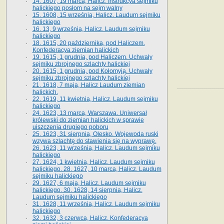
14. 1607, 19 marca, Halicz. Instrukcya sejmiku
halickiego posłom na sejm walny
15. 1608, 15 września, Halicz. Laudum sejmiku
halickiego
16. 13, 9 września, Halicz. Laudum sejmiku
halickiego
18. 1615, 20 października, pod Haliczem.
Konfederacya ziemian halickich
19. 1615, 1 grudnia, pod Haliczem. Uchwały
sejmiku zbrojnego szlachty halickiej
20. 1615, 1 grudnia, pod Kołomyją. Uchwały
sejmiku zbrojnego szlachty halickiej
21. 1618, 7 maja, Halicz Laudum ziemian
halickich.
22. 1619, 11 kwietnia, Halicz. Laudum sejmiku
halickiego
24. 1623, 13 marca, Warszawa. Uniwersał
królewski do ziemian halickich w sprawie
uiszczenia drugiego poboru
25. 1623, 31 sierpnia, Olesko. Wojewoda ruski
wzywa szlachtę do stawienia się na wyprawę.
26. 1623, 11 września, Halicz. Laudum sejmiku
halickiego
27. 1624, 1 kwietnia, Halicz. Laudum sejmiku
halickiego. 28. 1627, 10 marca, Halicz. Laudum
sejmiku halickiego
29. 1627, 6 maja, Halicz. Laudum sejmiku
halickiego. 30. 1628, 14 sierpnia, Halicz.
Laudum sejmiku halickiego
31. 1628, 11 września, Halicz. Laudum sejmiku
halickiego
32. 1632, 3 czerwca, Halicz. Konfederacya