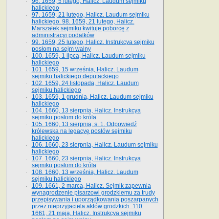
96. 1659, 5 lutego, Halicz. Laudum sejmiku
halickiego
97. 1659, 21 lutego, Halicz. Laudum sejmiku
halickiego. 98. 1659, 21 lutego, Halicz.
Marszałek sejmiku kwituje poborcę z
administracyi podatków
99. 1659, 25 lutego, Halicz. Instrukcya sejmiku
posłom na sejm walny
100. 1659, 1 lipca, Halicz. Laudum sejmiku
halickiego
101. 1659, 15 września, Halicz. Laudum
sejmiku halickiego deputackiego
102. 1659, 24 listopada, Halicz. Laudum
sejmiku halickiego
103. 1659, 1 grudnia, Halicz. Laudum sejmiku
halickiego
104. 1660, 13 sierpnia, Halicz. Instrukcya
sejmiku posłom do króla
105. 1660, 13 sierpnia, s. 1. Odpowiedź
królewska na legacyę posłów sejmiku
halickiego
106. 1660, 23 sierpnia, Halicz. Laudum sejmiku
halickiego
107. 1660, 23 sierpnia, Halicz. Instrukcya
sejmiku posłom do króla
108. 1660, 13 września, Halicz. Laudum
sejmiku halickiego
109. 1661, 2 marca, Halicz. Sejmik zapewnia
wynagrodzenie pisarzowi grodzkiemu za trudy
przepisywania i uporządkowania poszarpanych
przez nieprzyjaciela aktów grodzkich. 110.
1661, 21 maja, Halicz. Instrukcya sejmiku