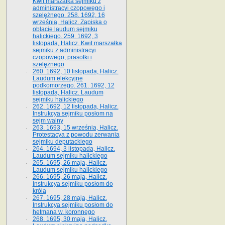
Kwit marszałka sejmiku z
administracyi czopowego i
szelężnego. 258. 1692, 16
września, Halicz. Zapiska o
oblacie laudum sejmiku
halickiego. 259. 1692, 3
listopada, Halicz. Kwit marszałka
sejmiku z administracyi
czopowego, prasołki i
szelężnego
260. 1692, 10 listopada, Halicz.
Laudum elekcyjne
podkomorzego. 261. 1692, 12
listopada, Halicz. Laudum
sejmiku halickiego
262. 1692, 12 listopada, Halicz.
Instrukcya sejmiku posłom na
sejm walny
263. 1693, 15 września, Halicz.
Protestacya z powodu zerwania
sejmiku deputackiego
264. 1694, 3 listopada, Halicz.
Laudum sejmiku halickiego
265. 1695, 26 maja, Halicz.
Laudum sejmiku halickiego
266. 1695, 26 maja, Halicz.
Instrukcya sejmiku posłom do
króla
267. 1695, 28 maja, Halicz.
Instrukcya sejmiku posłom do
hetmana w. koronnego
268. 1695, 30 maja, Halicz.