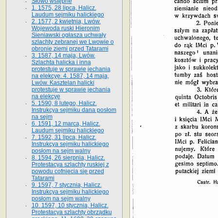
Słowo wstępne
1. 1575, 28 lipca, Halicz.
Laudum sejmiku halickiego
2. 1577, 2 kwietnia, Lwów.
Wojewoda ruski Hieronim
Sieniawski ogłasza uchwały
szlachty zebranej we Lwowie o
obronie ziemi przed Tatarami
3. 1587, 14 maja, Lwów.
Szlachta halicka i inna
protestuje w sprawie jechania
na elekcyę. 4. 1587, 14 maja,
Lwów. Kasztelan halicki
protestuje w sprawie jechania
na elekcyę
5. 1590, 8 lutego, Halicz.
Instrukcya sejmiku dana posłom
na sejm
6. 1591, 12 marca, Halicz.
Laudum sejmiku halickiego
7. 1592, 31 lipca, Halicz.
Instrukcya sejmiku halickiego
posłom na sejm walny
8. 1594, 26 sierpnia, Halicz.
Protestacya szlachty ruskiej z
powodu cofnięcia się przed
Tatarami
9. 1597, 7 stycznia, Halicz.
Instrukcya sejmiku halickiego
posłom na sejm walny
10. 1597, 10 stycznia, Halicz.
Protestacya szlachty obrządku