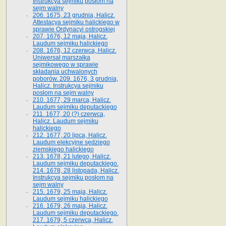
Instrukcya sejmiku posłom na
sejm walny
206. 1675, 23 grudnia, Halicz.
Attestacya sejmiku halickiego w
sprawie Ordynacyi ostrogskiej
207. 1676, 12 maja, Halicz.
Laudum sejmiku halickiego
208. 1676, 12 czerwca, Halicz.
Uniwersał marszałka
sejmikowego w sprawie
składania uchwalonych
poborów. 209. 1676, 3 grudnia,
Halicz. Instrukcya sejmiku
posłom na sejm walny
210. 1677, 29 marca, Halicz.
Laudum sejmiku deputackiego
211. 1677, 20 (?) czerwca,
Halicz. Laudum sejmiku
halickiego
212. 1677, 20 lipca, Halicz.
Laudum elekcyjne sędziego
ziemskiego halickiego
213. 1678, 21 lutego, Halicz.
Laudum sejmiku deputackiego.
214. 1678, 28 listopada, Halicz.
Instrukcya sejmiku posłom na
sejm walny
215. 1679, 25 maja, Halicz.
Laudum sejmiku halickiego
216. 1679, 26 maja, Halicz.
Laudum sejmiku deputackiego.
217. 1679, 5 czerwca, Halicz.