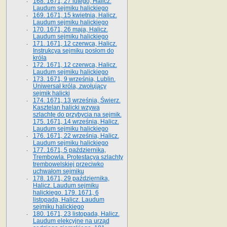
168. 1671, 27 lutego, Halicz.
Laudum sejmiku halickiego
169. 1671, 15 kwietnia, Halicz.
Laudum sejmiku halickiego
170. 1671, 26 maja, Halicz.
Laudum sejmiku halickiego
171. 1671, 12 czerwca, Halicz.
Instrukcya sejmiku posłom do
króla
172. 1671, 12 czerwca, Halicz.
Laudum sejmiku halickiego
173. 1671, 9 września, Lublin.
Uniwersał króla, zwołujący
sejmik halicki
174. 1671, 13 września, Świerz.
Kasztelan halicki wzywa
szlachtę do przybycia na sejmik.
175. 1671, 14 września, Halicz.
Laudum sejmiku halickiego
176. 1671, 22 września, Halicz.
Laudum sejmiku halickiego
177. 1671, 5 października,
Trembowla. Protestacya szlachty
trembowelskiej przeciwko
uchwałom sejmiku
178. 1671, 29 października,
Halicz. Laudum sejmiku
halickiego. 179. 1671, 6
listopada, Halicz. Laudum
sejmiku halickiego
180. 1671, 23 listopada, Halicz.
Laudum elekcyjne na urząd