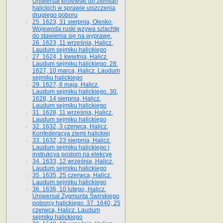
Uniwersał królewski do ziemian
halickich w sprawie uiszczenia
drugiego poboru
25. 1623, 31 sierpnia, Olesko.
Wojewoda ruski wzywa szlachtę
do stawienia się na wyprawę.
26. 1623, 11 września, Halicz.
Laudum sejmiku halickiego
27. 1624, 1 kwietnia, Halicz.
Laudum sejmiku halickiego. 28.
1627, 10 marca, Halicz. Laudum
sejmiku halickiego
29. 1627, 6 maja, Halicz.
Laudum sejmiku halickiego. 30.
1628, 14 sierpnia, Halicz.
Laudum sejmiku halickiego
31. 1628, 11 września, Halicz.
Laudum sejmiku halickiego
32. 1632, 3 czerwca, Halicz.
Konfederacya ziemi halickiej
33. 1632, 23 sierpnia, Halicz.
Laudum sejmiku halickiego i
instrukcya posłom na elekcyę
34. 1633, 12 września, Halicz.
Laudum sejmiku halickiego
35. 1635, 25 czerwca, Halicz.
Laudum sejmiku halickiego
36. 1636, 10 lutego, Halicz.
Uniwersał Zygmunta Świrskiego
poborcy halickiego. 37. 1640, 25
czerwca, Halicz. Laudum
sejmiku halickiego