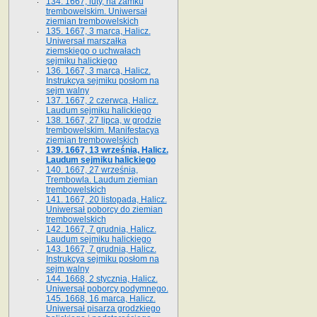
134. 1667, luty, na zamku
trembowelskim. Uniwersał
ziemian trembowelskich
135. 1667, 3 marca, Halicz.
Uniwersał marszałka
ziemskiego o uchwałach
sejmiku halickiego
136. 1667, 3 marca, Halicz.
Instrukcya sejmiku posłom na
sejm walny
137. 1667, 2 czerwca, Halicz.
Laudum sejmiku halickiego
138. 1667, 27 lipca, w grodzie
trembowelskim. Manifestacya
ziemian trembowelskich
139. 1667, 13 września, Halicz.
Laudum sejmiku halickiego
140. 1667, 27 września,
Trembowla. Laudum ziemian
trembowelskich
141. 1667, 20 listopada, Halicz.
Uniwersał poborcy do ziemian
trembowelskich
142. 1667, 7 grudnia, Halicz.
Laudum sejmiku halickiego
143. 1667, 7 grudnia, Halicz.
Instrukcya sejmiku posłom na
sejm walny
144. 1668, 2 stycznia, Halicz.
Uniwersał poborcy podymnego.
145. 1668, 16 marca, Halicz.
Uniwersał pisarza grodzkiego