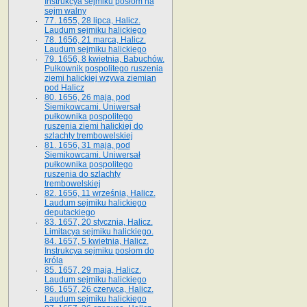
Instrukcya sejmiku posłom na
sejm walny
77. 1655, 28 lipca, Halicz.
Laudum sejmiku halickiego
78. 1656, 21 marca, Halicz.
Laudum sejmiku halickiego
79. 1656, 8 kwietnia, Babuchów.
Pułkownik pospolitego ruszenia
ziemi halickiej wzywa ziemian
pod Halicz
80. 1656, 26 maja, pod
Siemikowcami. Uniwersał
pułkownika pospolitego
ruszenia ziemi halickiej do
szlachty trembowelskiej
81. 1656, 31 maja, pod
Siemikowcami. Uniwersał
pułkownika pospolitego
ruszenia do szlachty
trembowelskiej
82. 1656, 11 września, Halicz.
Laudum sejmiku halickiego
deputackiego
83. 1657, 20 stycznia, Halicz.
Limitacya sejmiku halickiego.
84. 1657, 5 kwietnia, Halicz.
Instrukcya sejmiku posłom do
króla
85. 1657, 29 maja, Halicz.
Laudum sejmiku halickiego
86. 1657, 26 czerwca, Halicz.
Laudum sejmiku halickiego