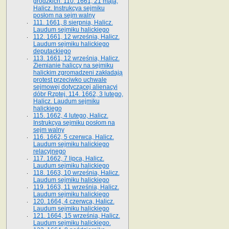
grodzkich. 110. 1661, 21 maja,
Halicz. Instrukcya sejmiku
posłom na sejm walny
111. 1661, 8 sierpnia, Halicz.
Laudum sejmiku halickiego
112. 1661, 12 września, Halicz.
Laudum sejmiku halickiego
deputackiego
113. 1661, 12 września, Halicz.
Ziemianie haliccy na sejmiku
halickim zgromadzeni zakładają
protest przeciwko uchwale
sejmowej dotyczącej alienacyi
dóbr Rzptej. 114. 1662, 3 lutego,
Halicz. Laudum sejmiku
halickiego
115. 1662, 4 lutego, Halicz.
Instrukcya sejmiku posłom na
sejm walny
116. 1662, 5 czerwca, Halicz.
Laudum sejmiku halickiego
relacyjnego
117. 1662, 7 lipca, Halicz.
Laudum sejmiku halickiego
118. 1663, 10 września, Halicz.
Laudum sejmiku halickiego
119. 1663, 11 września, Halicz.
Laudum sejmiku halickiego
120. 1664, 4 czerwca, Halicz.
Laudum sejmiku halickiego
121. 1664, 15 września, Halicz.
Laudum sejmiku halickiego.