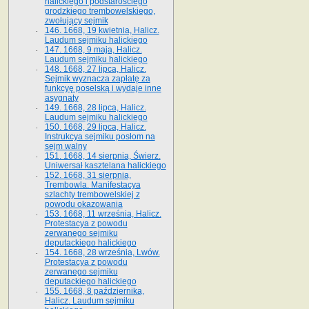
halickiego i podstarościego
grodzkiego trembowelskiego,
zwołujący sejmik
146. 1668, 19 kwietnia, Halicz.
Laudum sejmiku halickiego
147. 1668, 9 maja, Halicz.
Laudum sejmiku halickiego
148. 1668, 27 lipca, Halicz.
Sejmik wyznacza zapłatę za
funkcyę poselską i wydaje inne
asygnaty
149. 1668, 28 lipca, Halicz.
Laudum sejmiku halickiego
150. 1668, 29 lipca, Halicz.
Instrukcya sejmiku posłom na
sejm walny
151. 1668, 14 sierpnia, Świerz.
Uniwersał kasztelana halickiego
152. 1668, 31 sierpnia,
Trembowla. Manifestacya
szlachty trembowelskiej z
powodu okazowania
153. 1668, 11 września, Halicz.
Protestacya z powodu
zerwanego sejmiku
deputackiego halickiego
154. 1668, 28 września, Lwów.
Protestacya z powodu
zerwanego sejmiku
deputackiego halickiego
155. 1668, 8 października,
Halicz. Laudum sejmiku