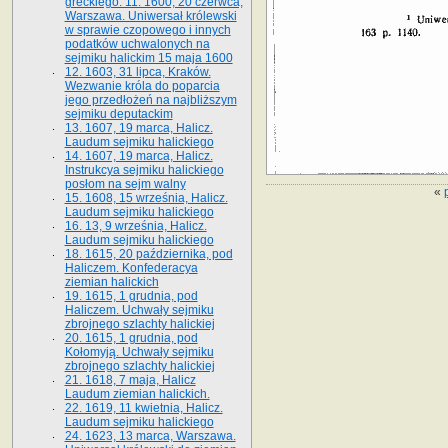
greckiego. 11. 1600, 20 czerwca,
Warszawa. Uniwersał królewski
w sprawie czopowego i innych
podatków uchwalonych na
sejmiku halickim 15 maja 1600
12. 1603, 31 lipca, Kraków.
Wezwanie króla do poparcia
jego przedłożeń na najbliższym
sejmiku deputackim
13. 1607, 19 marca, Halicz.
Laudum sejmiku halickiego
14. 1607, 19 marca, Halicz.
Instrukcya sejmiku halickiego
posłom na sejm walny
«
15. 1608, 15 września, Halicz.
Laudum sejmiku halickiego
16. 13, 9 września, Halicz.
Laudum sejmiku halickiego
18. 1615, 20 października, pod
Haliczem. Konfederacya
ziemian halickich
19. 1615, 1 grudnia, pod
Haliczem. Uchwały sejmiku
zbrojnego szlachty halickiej
20. 1615, 1 grudnia, pod
Kołomyją. Uchwały sejmiku
zbrojnego szlachty halickiej
21. 1618, 7 maja, Halicz
Laudum ziemian halickich.
22. 1619, 11 kwietnia, Halicz.
Laudum sejmiku halickiego
24. 1623, 13 marca, Warszawa.