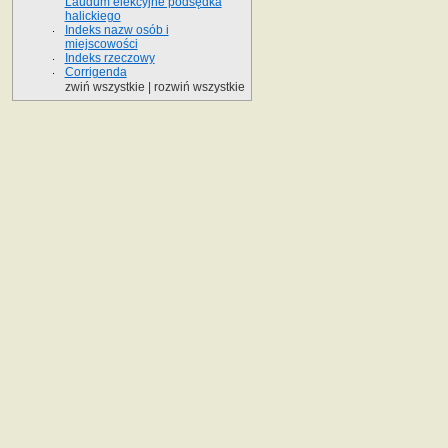
Laudum elekcyjne podsędka
halickiego
Indeks nazw osób i
miejscowości
Indeks rzeczowy
Corrigenda
zwiń wszystkie
|
rozwiń wszystkie