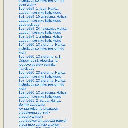
Instrukcya sejmiku posłom na
sejm walny
100. 1659, 1 lipca, Halicz.
Laudum sejmiku halickiego
101. 1659, 15 września, Halicz.
Laudum sejmiku halickiego
deputackiego
102. 1659, 24 listopada, Halicz.
Laudum sejmiku halickiego
103. 1659, 1 grudnia, Halicz.
Laudum sejmiku halickiego
104. 1660, 13 sierpnia, Halicz.
Instrukcya sejmiku posłom do
króla
105. 1660, 13 sierpnia, s. 1.
Odpowiedź królewska na
legacyę posłów sejmiku
halickiego
106. 1660, 23 sierpnia, Halicz.
Laudum sejmiku halickiego
107. 1660, 23 sierpnia, Halicz.
Instrukcya sejmiku posłom do
króla
108. 1660, 13 września, Halicz.
Laudum sejmiku halickiego
109. 1661, 2 marca, Halicz.
Sejmik zapewnia
wynagrodzenie pisarzowi
grodzkiemu za trudy
przepisywania i
uporządkowania poszarpanych
przez nieprzyjaciela aktów