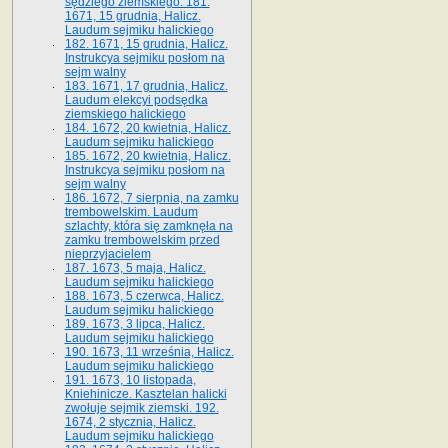
sędziego ziemskiego. 181.
1671, 15 grudnia, Halicz.
Laudum sejmiku halickiego
182. 1671, 15 grudnia, Halicz.
Instrukcya sejmiku posłom na
sejm walny
183. 1671, 17 grudnia, Halicz.
Laudum elekcyi podsędka
ziemskiego halickiego
184. 1672, 20 kwietnia, Halicz.
Laudum sejmiku halickiego
185. 1672, 20 kwietnia, Halicz.
Instrukcya sejmiku posłom na
sejm walny
186. 1672, 7 sierpnia, na zamku
trembowelskim. Laudum
szlachty, która się zamknęła na
zamku trembowelskim przed
nieprzyjacielem
187. 1673, 5 maja, Halicz.
Laudum sejmiku halickiego
188. 1673, 5 czerwca, Halicz.
Laudum sejmiku halickiego
189. 1673, 3 lipca, Halicz.
Laudum sejmiku halickiego
190. 1673, 11 września, Halicz.
Laudum sejmiku halickiego
191. 1673, 10 listopada,
Kniehinicze. Kasztelan halicki
zwołuje sejmik ziemski. 192.
1674, 2 stycznia, Halicz.
Laudum sejmiku halickiego