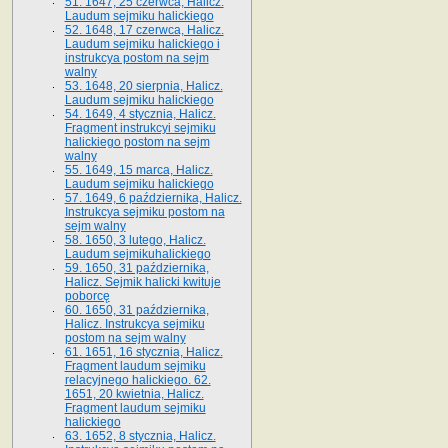
51. 1647, 25 czerwca, Halicz.
Laudum sejmiku halickiego
52. 1648, 17 czerwca, Halicz.
Laudum sejmiku halickiego i
instrukcya postom na sejm
walny
53. 1648, 20 sierpnia, Halicz.
Laudum sejmiku halickiego
54. 1649, 4 stycznia, Halicz.
Fragment instrukcyi sejmiku
halickiego postom na sejm
walny
55. 1649, 15 marca, Halicz.
Laudum sejmiku halickiego
57. 1649, 6 października, Halicz.
Instrukcya sejmiku postom na
sejm walny
58. 1650, 3 lutego, Halicz.
Laudum sejmikuhalickiego
59. 1650, 31 października,
Halicz. Sejmik halicki kwituje
poborcę
60. 1650, 31 października,
Halicz. Instrukcya sejmiku
postom na sejm walny
61. 1651, 16 stycznia, Halicz.
Fragment laudum sejmiku
relacyjnego halickiego. 62.
1651, 20 kwietnia, Halicz.
Fragment laudum sejmiku
halickiego
63. 1652, 8 stycznia, Halicz.