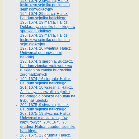
193. 1674, 2 stycznia, Halicz.
Instrukcya sejmiku posłom na
sejm konwokacyjny
194. 1674, 29 marca, Halicz.
Laudum sejmiku halickiego
195. 1674, 29 marca, Halicz.
Deklaracya sejmiku halickiego w
sprawie podatków
196. 1674, 29 marca, Halicz.
Instrukcya sejmiku posłom na
sejm elekcyjny
197. 1674, 20 kwietnia, Halicz.
Uniwersał poborcy ziemi
halickiej
198. 1674, 3 sierpnia, Buczacz.
Laudum ziemian województwa
ruskiego na zamku buczackim
zgromadzonych
199. 1674, 16 sierpnia, Halicz.
Laudum sejmiku halickiego
201. 1674, 10 września, Halicz.
Attestacya marszałka sejmiku
halickiego o obiorze deputata na
trybunał lubelski
202. 1675, 9 stycznia, Halicz.
Laudum sejmiku halickiego
203. 1675, 19 stycznia, Halicz.
Uniwersał marszałka sądów
kapturowych. 204. 1675, 23
grudnia, Halicz. Laudum sejmiku
halickiego
205. 1675, 23 grudnia, Halicz.