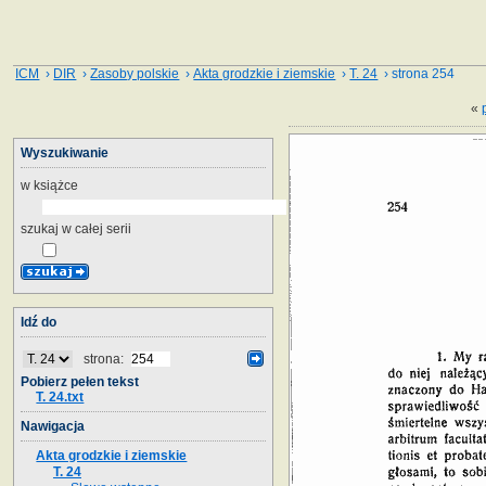
ICM
›
DIR
›
Zasoby polskie
›
Akta grodzkie i ziemskie
›
T. 24
› strona 254
«
Wyszukiwanie
w książce
szukaj w całej serii
Idź do
strona:
Pobierz pełen tekst
T. 24.txt
Nawigacja
Akta grodzkie i ziemskie
T. 24