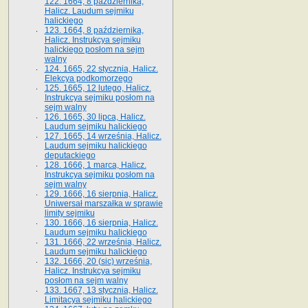
122. 1664, 8 października,
Halicz. Laudum sejmiku
halickiego
123. 1664, 8 października,
Halicz. Instrukcya sejmiku
halickiego posłom na sejm
walny
124. 1665, 22 stycznia, Halicz.
Elekcya podkomorzego
125. 1665, 12 lutego, Halicz.
Instrukcya sejmiku posłom na
sejm walny
126. 1665, 30 lipca, Halicz.
Laudum sejmiku halickiego
127. 1665, 14 września, Halicz.
Laudum sejmiku halickiego
deputackiego
128. 1666, 1 marca, Halicz.
Instrukcya sejmiku posłom na
sejm walny
129. 1666, 16 sierpnia, Halicz.
Uniwersał marszałka w sprawie
limity sejmiku
130. 1666, 16 sierpnia, Halicz.
Laudum sejmiku halickiego
131. 1666, 22 września, Halicz.
Laudum sejmiku halickiego
132. 1666, 20 (sic) września,
Halicz. Instrukcya sejmiku
posłom na sejm walny
133. 1667, 13 stycznia, Halicz.
Limitacya sejmiku halickiego