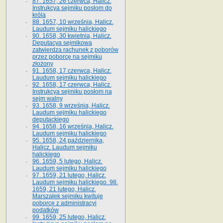
87. 1657, 26 czerwca, Halicz.
Instrukcya sejmiku posłom do
króla
88. 1657, 10 września, Halicz.
Laudum sejmiku halickiego
90. 1658, 30 kwietnia, Halicz.
Deputacya sejmikowa
zatwierdza rachunek z poborów
przez poborcę na sejmiku
złożony
91. 1658, 17 czerwca, Halicz.
Laudum sejmiku halickiego
92. 1658, 17 czerwca, Halicz.
Instrukcya sejmiku posłom na
sejm walny
93. 1658, 9 września, Halicz.
Laudum sejmiku halickiego
deputackiego
94. 1658, 16 września, Halicz.
Laudum sejmiku halickiego
95. 1658, 24 października,
Halicz. Laudum sejmiku
halickiego
96. 1659, 5 lutego, Halicz.
Laudum sejmiku halickiego
97. 1659, 21 lutego, Halicz.
Laudum sejmiku halickiego. 98.
1659, 21 lutego, Halicz.
Marszałek sejmiku kwituje
poborcę z administracyi
podatków
99. 1659, 25 lutego, Halicz.