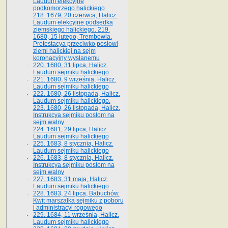
Laudum elekcyjne
podkomorzego halickiego
218. 1679, 20 czerwca, Halicz.
Laudum elekcyjne podsędka
ziemskiego halickiego. 219.
1680, 15 lutego, Trembowla.
Protestacya przeciwko posłowi
ziemi halickiej na sejm
koronacyjny wysłanemu
220. 1680, 31 lipca, Halicz.
Laudum sejmiku halickiego
221. 1680, 9 września, Halicz.
Laudum sejmiku halickiego
222. 1680, 26 listopada, Halicz.
Laudum sejmiku halickiego.
223. 1680, 26 listopada, Halicz.
Instrukcya sejmiku posłom na
sejm walny
224. 1681, 29 lipca, Halicz.
Laudum sejmiku halickiego
225. 1683, 8 stycznia, Halicz.
Laudum sejmiku halickiego
226. 1683, 8 stycznia, Halicz.
Instrukcya sejmiku posłom na
sejm walny
227. 1683, 31 maja, Halicz.
Laudum sejmiku halickiego
228. 1683, 24 lipca, Babuchów.
Kwit marszałka sejmiku z poboru
i administracyi rogowego
229. 1684, 11 września, Halicz.
Laudum sejmiku halickiego