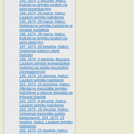
193. 1674, 2 stycznia, Halicz.
Instrukcya sejmiku posłom na
sejm konwokacyjny
194. 1674, 29 marca, Halicz.
Laudum sejmiku halickiego
195. 1674, 29 marca, Halicz.
Deklaracya sejmiku halickiego w
sprawie podatków
196. 1674, 29 marca, Halicz.
Instrukcya sejmiku posłom na
sejm elekcyjny
197. 1674, 20 kwietnia, Halicz.
Uniwersał poborcy ziemi
halickiej
198. 1674, 3 sierpnia, Buczacz.
Laudum ziemian województwa
ruskiego na zamku buczackim
zgromadzonych
199. 1674, 16 sierpnia, Halicz.
Laudum sejmiku halickiego
201. 1674, 10 września, Halicz.
Attestacya marszałka sejmiku
halickiego o obiorze deputata na
trybunał lubelski
202. 1675, 9 stycznia, Halicz.
Laudum sejmiku halickiego
203. 1675, 19 stycznia, Halicz.
Uniwersał marszałka sądów
kapturowych. 204. 1675, 23
grudnia, Halicz. Laudum sejmiku
halickiego
205. 1675, 23 grudnia, Halicz.