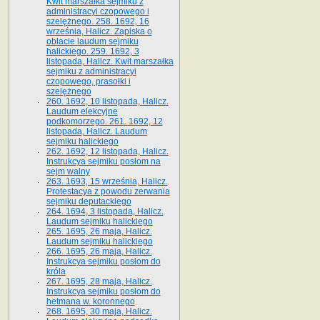
Kwit marszałka sejmiku z
administracyi czopowego i
szelężnego. 258. 1692, 16
września, Halicz. Zapiska o
oblacie laudum sejmiku
halickiego. 259. 1692, 3
listopada, Halicz. Kwit marszałka
sejmiku z administracyi
czopowego, prasołki i
szelężnego
260. 1692, 10 listopada, Halicz.
Laudum elekcyjne
podkomorzego. 261. 1692, 12
listopada, Halicz. Laudum
sejmiku halickiego
262. 1692, 12 listopada, Halicz.
Instrukcya sejmiku posłom na
sejm walny
263. 1693, 15 września, Halicz.
Protestacya z powodu zerwania
sejmiku deputackiego
264. 1694, 3 listopada, Halicz.
Laudum sejmiku halickiego
265. 1695, 26 maja, Halicz.
Laudum sejmiku halickiego
266. 1695, 26 maja, Halicz.
Instrukcya sejmiku posłom do
króla
267. 1695, 28 maja, Halicz.
Instrukcya sejmiku posłom do
hetmana w. koronnego
268. 1695, 30 maja, Halicz.