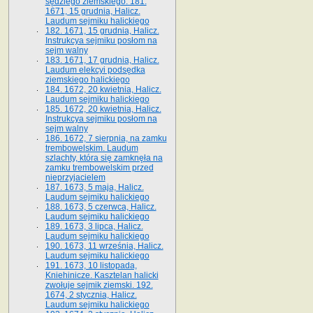
sędziego ziemskiego. 181.
1671, 15 grudnia, Halicz.
Laudum sejmiku halickiego
182. 1671, 15 grudnia, Halicz.
Instrukcya sejmiku posłom na
sejm walny
183. 1671, 17 grudnia, Halicz.
Laudum elekcyi podsędka
ziemskiego halickiego
184. 1672, 20 kwietnia, Halicz.
Laudum sejmiku halickiego
185. 1672, 20 kwietnia, Halicz.
Instrukcya sejmiku posłom na
sejm walny
186. 1672, 7 sierpnia, na zamku
trembowelskim. Laudum
szlachty, która się zamknęła na
zamku trembowelskim przed
nieprzyjacielem
187. 1673, 5 maja, Halicz.
Laudum sejmiku halickiego
188. 1673, 5 czerwca, Halicz.
Laudum sejmiku halickiego
189. 1673, 3 lipca, Halicz.
Laudum sejmiku halickiego
190. 1673, 11 września, Halicz.
Laudum sejmiku halickiego
191. 1673, 10 listopada,
Kniehinicze. Kasztelan halicki
zwołuje sejmik ziemski. 192.
1674, 2 stycznia, Halicz.
Laudum sejmiku halickiego