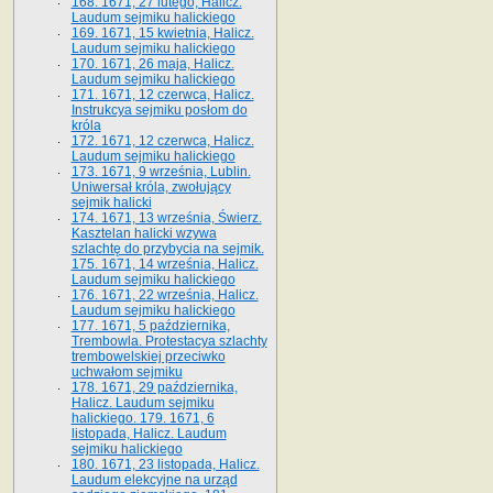
168. 1671, 27 lutego, Halicz.
Laudum sejmiku halickiego
169. 1671, 15 kwietnia, Halicz.
Laudum sejmiku halickiego
170. 1671, 26 maja, Halicz.
Laudum sejmiku halickiego
171. 1671, 12 czerwca, Halicz.
Instrukcya sejmiku posłom do
króla
172. 1671, 12 czerwca, Halicz.
Laudum sejmiku halickiego
173. 1671, 9 września, Lublin.
Uniwersał króla, zwołujący
sejmik halicki
174. 1671, 13 września, Świerz.
Kasztelan halicki wzywa
szlachtę do przybycia na sejmik.
175. 1671, 14 września, Halicz.
Laudum sejmiku halickiego
176. 1671, 22 września, Halicz.
Laudum sejmiku halickiego
177. 1671, 5 października,
Trembowla. Protestacya szlachty
trembowelskiej przeciwko
uchwałom sejmiku
178. 1671, 29 października,
Halicz. Laudum sejmiku
halickiego. 179. 1671, 6
listopada, Halicz. Laudum
sejmiku halickiego
180. 1671, 23 listopada, Halicz.
Laudum elekcyjne na urząd