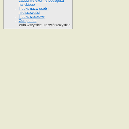
Laudum elekcyjne podsędka
halickiego
Indeks nazw osób i
miejscowości
Indeks rzeczowy
Corrigenda
zwiń wszystkie
|
rozwiń wszystkie