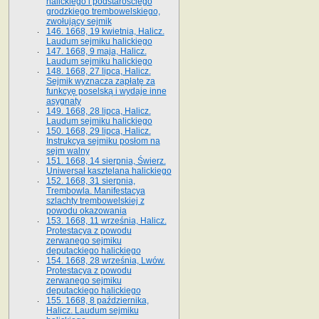
halickiego i podstarościego
grodzkiego trembowelskiego,
zwołujący sejmik
146. 1668, 19 kwietnia, Halicz.
Laudum sejmiku halickiego
147. 1668, 9 maja, Halicz.
Laudum sejmiku halickiego
148. 1668, 27 lipca, Halicz.
Sejmik wyznacza zapłatę za
funkcyę poselską i wydaje inne
asygnaty
149. 1668, 28 lipca, Halicz.
Laudum sejmiku halickiego
150. 1668, 29 lipca, Halicz.
Instrukcya sejmiku posłom na
sejm walny
151. 1668, 14 sierpnia, Świerz.
Uniwersał kasztelana halickiego
152. 1668, 31 sierpnia,
Trembowla. Manifestacya
szlachty trembowelskiej z
powodu okazowania
153. 1668, 11 września, Halicz.
Protestacya z powodu
zerwanego sejmiku
deputackiego halickiego
154. 1668, 28 września, Lwów.
Protestacya z powodu
zerwanego sejmiku
deputackiego halickiego
155. 1668, 8 października,
Halicz. Laudum sejmiku