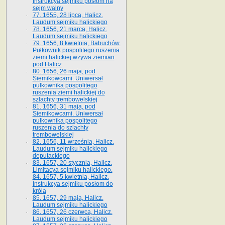
Instrukcya sejmiku posłom na
sejm walny
77. 1655, 28 lipca, Halicz.
Laudum sejmiku halickiego
78. 1656, 21 marca, Halicz.
Laudum sejmiku halickiego
79. 1656, 8 kwietnia, Babuchów.
Pułkownik pospolitego ruszenia
ziemi halickiej wzywa ziemian
pod Halicz
80. 1656, 26 maja, pod
Siemikowcami. Uniwersał
pułkownika pospolitego
ruszenia ziemi halickiej do
szlachty trembowelskiej
81. 1656, 31 maja, pod
Siemikowcami. Uniwersał
pułkownika pospolitego
ruszenia do szlachty
trembowelskiej
82. 1656, 11 września, Halicz.
Laudum sejmiku halickiego
deputackiego
83. 1657, 20 stycznia, Halicz.
Limitacya sejmiku halickiego.
84. 1657, 5 kwietnia, Halicz.
Instrukcya sejmiku posłom do
króla
85. 1657, 29 maja, Halicz.
Laudum sejmiku halickiego
86. 1657, 26 czerwca, Halicz.
Laudum sejmiku halickiego