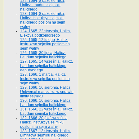
122. 1664, 8 października,
Halicz. Laudum sejmiku
halickiego
123. 1664, 8 października,
Halicz. Instrukcya sejmiku
halickiego posłom na sejm
walny
124. 1665, 22 stycznia, Halicz.
Elekcya podkomorzego
125. 1665, 12 lutego, Halicz.
Instrukcya sejmiku posłom na
sejm walny
126. 1665, 30 lipca, Halicz.
Laudum sejmiku halickiego
127. 1665, 14 września, Halicz.
Laudum sejmiku halickiego
deputackiego
128. 1666, 1 marca, Halicz.
Instrukcya sejmiku posłom na
sejm walny
129. 1666, 16 sierpnia, Halicz.
Uniwersał marszałka w sprawie
limity sejmiku
130. 1666, 16 sierpnia, Halicz.
Laudum sejmiku halickiego
131. 1666, 22 września, Halicz.
Laudum sejmiku halickiego
132. 1666, 20 (sic) września,
Halicz. Instrukcya sejmiku
posłom na sejm walny
133. 1667, 13 stycznia, Halicz.
Limitacya sejmiku halickiego