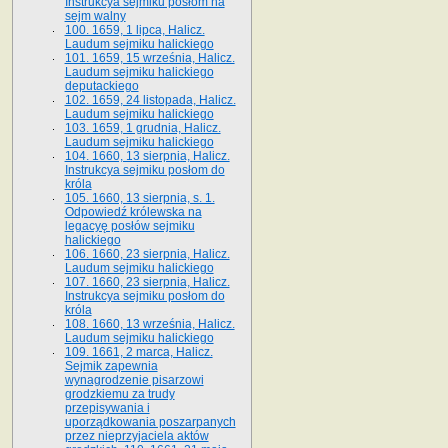
Instrukcya sejmiku posłom na
sejm walny
100. 1659, 1 lipca, Halicz.
Laudum sejmiku halickiego
101. 1659, 15 września, Halicz.
Laudum sejmiku halickiego
deputackiego
102. 1659, 24 listopada, Halicz.
Laudum sejmiku halickiego
103. 1659, 1 grudnia, Halicz.
Laudum sejmiku halickiego
104. 1660, 13 sierpnia, Halicz.
Instrukcya sejmiku posłom do
króla
105. 1660, 13 sierpnia, s. 1.
Odpowiedź królewska na
legacyę posłów sejmiku
halickiego
106. 1660, 23 sierpnia, Halicz.
Laudum sejmiku halickiego
107. 1660, 23 sierpnia, Halicz.
Instrukcya sejmiku posłom do
króla
108. 1660, 13 września, Halicz.
Laudum sejmiku halickiego
109. 1661, 2 marca, Halicz.
Sejmik zapewnia
wynagrodzenie pisarzowi
grodzkiemu za trudy
przepisywania i
uporządkowania poszarpanych
przez nieprzyjaciela aktów