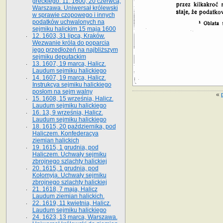
greckiego. 11. 1600, 20 czerwca,
Warszawa. Uniwersał królewski
w sprawie czopowego i innych
podatków uchwalonych na
sejmiku halickim 15 maja 1600
12. 1603, 31 lipca, Kraków.
Wezwanie króla do poparcia
jego przedłożeń na najbliższym
sejmiku deputackim
13. 1607, 19 marca, Halicz.
Laudum sejmiku halickiego
14. 1607, 19 marca, Halicz.
Instrukcya sejmiku halickiego
posłom na sejm walny
«
15. 1608, 15 września, Halicz.
Laudum sejmiku halickiego
16. 13, 9 września, Halicz.
Laudum sejmiku halickiego
18. 1615, 20 października, pod
Haliczem. Konfederacya
ziemian halickich
19. 1615, 1 grudnia, pod
Haliczem. Uchwały sejmiku
zbrojnego szlachty halickiej
20. 1615, 1 grudnia, pod
Kołomyją. Uchwały sejmiku
zbrojnego szlachty halickiej
21. 1618, 7 maja, Halicz
Laudum ziemian halickich.
22. 1619, 11 kwietnia, Halicz.
Laudum sejmiku halickiego
24. 1623, 13 marca, Warszawa.