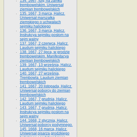
134. 1667, luty, na zamku
trembowelskim. Uniwersał
ziemian trembowelskich
135. 1667, 3 marca, Halicz.
Uniwersał marszałka
ziemskiego o uchwałach
sejmiku halickiego
136. 1667, 3 marca, Halicz.
Instrukcya sejmiku posłom na
sejm walny
137. 1667, 2 czerwca, Halicz.
Laudum sejmiku halickiego
138. 1667, 27 lipca, w grodzie
trembowelskim. Manifestacya
ziemian trembowelskich
139. 1667, 13 września, Halicz.
Laudum sejmiku halickiego
140. 1667, 27 września,
Trembowla. Laudum ziemian
trembowelskich
141. 1667, 20 listopada, Halicz.
Uniwersał poborcy do ziemian
trembowelskich
142. 1667, 7 grudnia, Halicz.
Laudum sejmiku halickiego
143. 1667, 7 grudnia, Halicz.
Instrukcya sejmiku posłom na
sejm walny
144. 1668, 2 stycznia, Halicz.
Uniwersał poborcy podymnego.
145. 1668, 16 marca, Halicz.
Uniwersał pisarza grodzkiego