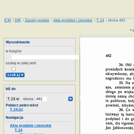
ICM
›
DIR
›
Zasoby polskie
›
Akta grodzkie i ziemskie
›
T. 24
› strona 482
«
Wyszukiwanie
w książce
szukaj w całej serii
Idź do
strona:
Pobierz pełen tekst
T. 24.txt
Nawigacja
Akta grodzkie i ziemskie
T. 24