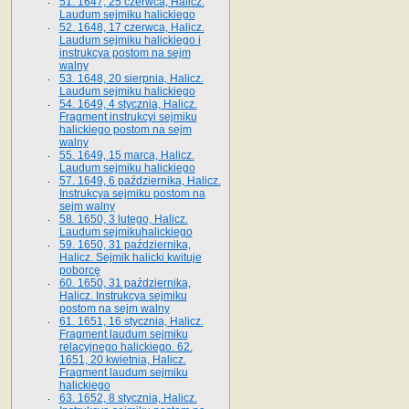
51. 1647, 25 czerwca, Halicz.
Laudum sejmiku halickiego
52. 1648, 17 czerwca, Halicz.
Laudum sejmiku halickiego i
instrukcya postom na sejm
walny
53. 1648, 20 sierpnia, Halicz.
Laudum sejmiku halickiego
54. 1649, 4 stycznia, Halicz.
Fragment instrukcyi sejmiku
halickiego postom na sejm
walny
55. 1649, 15 marca, Halicz.
Laudum sejmiku halickiego
57. 1649, 6 października, Halicz.
Instrukcya sejmiku postom na
sejm walny
58. 1650, 3 lutego, Halicz.
Laudum sejmikuhalickiego
59. 1650, 31 października,
Halicz. Sejmik halicki kwituje
poborcę
60. 1650, 31 października,
Halicz. Instrukcya sejmiku
postom na sejm walny
61. 1651, 16 stycznia, Halicz.
Fragment laudum sejmiku
relacyjnego halickiego. 62.
1651, 20 kwietnia, Halicz.
Fragment laudum sejmiku
halickiego
63. 1652, 8 stycznia, Halicz.