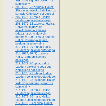
Instrukcya sejmiku posłom na
sejm walny
206. 1675, 23 grudnia, Halicz.
Attestacya sejmiku halickiego w
sprawie Ordynacyi ostrogskiej
207. 1676, 12 maja, Halicz.
Laudum sejmiku halickiego
208. 1676, 12 czerwca, Halicz.
Uniwersał marszałka
sejmikowego w sprawie
składania uchwalonych
poborów. 209. 1676, 3 grudnia,
Halicz. Instrukcya sejmiku
posłom na sejm walny
210. 1677, 29 marca, Halicz.
Laudum sejmiku deputackiego
211. 1677, 20 (?) czerwca,
Halicz. Laudum sejmiku
halickiego
212. 1677, 20 lipca, Halicz.
Laudum elekcyjne sędziego
ziemskiego halickiego
213. 1678, 21 lutego, Halicz.
Laudum sejmiku deputackiego.
214. 1678, 28 listopada, Halicz.
Instrukcya sejmiku posłom na
sejm walny
215. 1679, 25 maja, Halicz.
Laudum sejmiku halickiego
216. 1679, 26 maja, Halicz.
Laudum sejmiku deputackiego.
217. 1679, 5 czerwca, Halicz.