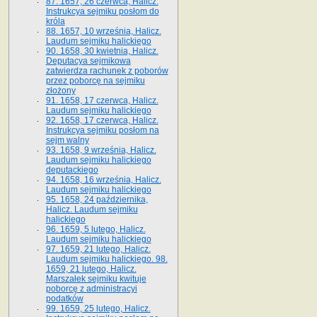
87. 1657, 26 czerwca, Halicz.
Instrukcya sejmiku posłom do
króla
88. 1657, 10 września, Halicz.
Laudum sejmiku halickiego
90. 1658, 30 kwietnia, Halicz.
Deputacya sejmikowa
zatwierdza rachunek z poborów
przez poborcę na sejmiku
złożony
91. 1658, 17 czerwca, Halicz.
Laudum sejmiku halickiego
92. 1658, 17 czerwca, Halicz.
Instrukcya sejmiku posłom na
sejm walny
93. 1658, 9 września, Halicz.
Laudum sejmiku halickiego
deputackiego
94. 1658, 16 września, Halicz.
Laudum sejmiku halickiego
95. 1658, 24 października,
Halicz. Laudum sejmiku
halickiego
96. 1659, 5 lutego, Halicz.
Laudum sejmiku halickiego
97. 1659, 21 lutego, Halicz.
Laudum sejmiku halickiego. 98.
1659, 21 lutego, Halicz.
Marszałek sejmiku kwituje
poborcę z administracyi
podatków
99. 1659, 25 lutego, Halicz.