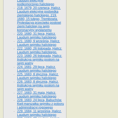
Laudum elekcyjne
podkomorzego halickiego
218. 1679, 20 czerwca, Halicz.
Laudum elekcyjne podsędka
ziemskiego halickiego. 219.
1680, 15 lutego, Trembowla.
Protestacya przeciwko posłowi
ziemi halickiej na sejm
koronacyjny wysłanemu
220. 1680, 31 lipca, Halicz.
Laudum sejmiku halickiego
221. 1680, 9 września, Halicz.
Laudum sejmiku halickiego
222. 1680, 26 listopada, Halicz.
Laudum sejmiku halickiego.
223. 1680, 26 listopada, Halicz.
Instrukcya sejmiku posłom na
sejm walny
224. 1681, 29 lipca, Halicz.
Laudum sejmiku halickiego
225. 1683, 8 stycznia, Halicz.
Laudum sejmiku halickiego
226. 1683, 8 stycznia, Halicz.
Instrukcya sejmiku posłom na
sejm walny
227. 1683, 31 maja, Halicz.
Laudum sejmiku halickiego
228. 1683, 24 lipca, Babuchów.
Kwit marszałka sejmiku z poboru
i administracyi rogowego
229. 1684, 11 września, Halicz.
Laudum sejmiku halickiego