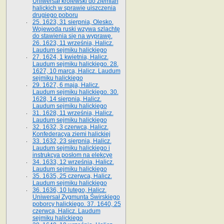
Uniwersał królewski do ziemian
halickich w sprawie uiszczenia
drugiego poboru
25. 1623, 31 sierpnia, Olesko.
Wojewoda ruski wzywa szlachtę
do stawienia się na wyprawę.
26. 1623, 11 września, Halicz.
Laudum sejmiku halickiego
27. 1624, 1 kwietnia, Halicz.
Laudum sejmiku halickiego. 28.
1627, 10 marca, Halicz. Laudum
sejmiku halickiego
29. 1627, 6 maja, Halicz.
Laudum sejmiku halickiego. 30.
1628, 14 sierpnia, Halicz.
Laudum sejmiku halickiego
31. 1628, 11 września, Halicz.
Laudum sejmiku halickiego
32. 1632, 3 czerwca, Halicz.
Konfederacya ziemi halickiej
33. 1632, 23 sierpnia, Halicz.
Laudum sejmiku halickiego i
instrukcya posłom na elekcyę
34. 1633, 12 września, Halicz.
Laudum sejmiku halickiego
35. 1635, 25 czerwca, Halicz.
Laudum sejmiku halickiego
36. 1636, 10 lutego, Halicz.
Uniwersał Zygmunta Świrskiego
poborcy halickiego. 37. 1640, 25
czerwca, Halicz. Laudum
sejmiku halickiego