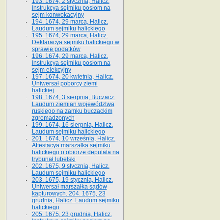
193. 1674, 2 stycznia, Halicz.
Instrukcya sejmiku posłom na
sejm konwokacyjny
194. 1674, 29 marca, Halicz.
Laudum sejmiku halickiego
195. 1674, 29 marca, Halicz.
Deklaracya sejmiku halickiego w
sprawie podatków
196. 1674, 29 marca, Halicz.
Instrukcya sejmiku posłom na
sejm elekcyjny
197. 1674, 20 kwietnia, Halicz.
Uniwersał poborcy ziemi
halickiej
198. 1674, 3 sierpnia, Buczacz.
Laudum ziemian województwa
ruskiego na zamku buczackim
zgromadzonych
199. 1674, 16 sierpnia, Halicz.
Laudum sejmiku halickiego
201. 1674, 10 września, Halicz.
Attestacya marszałka sejmiku
halickiego o obiorze deputata na
trybunał lubelski
202. 1675, 9 stycznia, Halicz.
Laudum sejmiku halickiego
203. 1675, 19 stycznia, Halicz.
Uniwersał marszałka sądów
kapturowych. 204. 1675, 23
grudnia, Halicz. Laudum sejmiku
halickiego
205. 1675, 23 grudnia, Halicz.