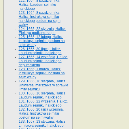
122. 1664, 8 października,
Halicz. Laudum sejmiku
halickiego
123. 1664, 8 października,
Halicz. Instrukcya sejmiku
halickiego posłom na sejm
walny
124. 1665, 22 stycznia, Halicz.
Elekcya podkomorzego
125. 1665, 12 lutego, Halicz.
Instrukcya sejmiku posłom na
sejm walny
126. 1665, 30 lipca, Halicz.
Laudum sejmiku halickiego
127. 1665, 14 września, Halicz.
Laudum sejmiku halickiego
deputackiego
128. 1666, 1 marca, Halicz.
Instrukcya sejmiku posłom na
sejm walny
129. 1666, 16 sierpnia, Halicz.
Uniwersał marszałka w sprawie
limity sejmiku
130. 1666, 16 sierpnia, Halicz.
Laudum sejmiku halickiego
131. 1666, 22 września, Halicz.
Laudum sejmiku halickiego
132. 1666, 20 (sic) września,
Halicz. Instrukcya sejmiku
posłom na sejm walny
133. 1667, 13 stycznia, Halicz.
Limitacya sejmiku halickiego