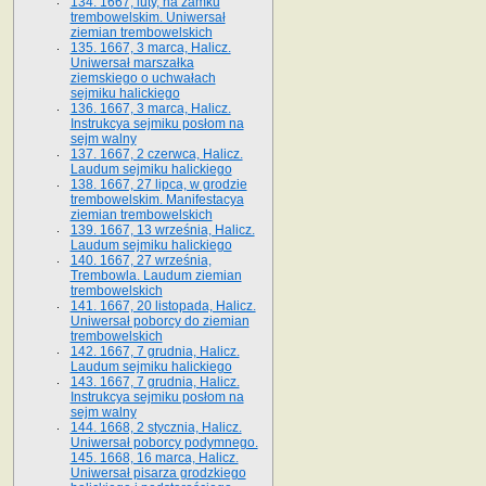
134. 1667, luty, na zamku
trembowelskim. Uniwersał
ziemian trembowelskich
135. 1667, 3 marca, Halicz.
Uniwersał marszałka
ziemskiego o uchwałach
sejmiku halickiego
136. 1667, 3 marca, Halicz.
Instrukcya sejmiku posłom na
sejm walny
137. 1667, 2 czerwca, Halicz.
Laudum sejmiku halickiego
138. 1667, 27 lipca, w grodzie
trembowelskim. Manifestacya
ziemian trembowelskich
139. 1667, 13 września, Halicz.
Laudum sejmiku halickiego
140. 1667, 27 września,
Trembowla. Laudum ziemian
trembowelskich
141. 1667, 20 listopada, Halicz.
Uniwersał poborcy do ziemian
trembowelskich
142. 1667, 7 grudnia, Halicz.
Laudum sejmiku halickiego
143. 1667, 7 grudnia, Halicz.
Instrukcya sejmiku posłom na
sejm walny
144. 1668, 2 stycznia, Halicz.
Uniwersał poborcy podymnego.
145. 1668, 16 marca, Halicz.
Uniwersał pisarza grodzkiego