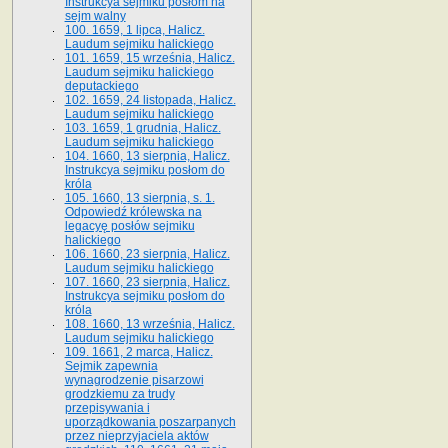
Instrukcya sejmiku posłom na
sejm walny
100. 1659, 1 lipca, Halicz.
Laudum sejmiku halickiego
101. 1659, 15 września, Halicz.
Laudum sejmiku halickiego
deputackiego
102. 1659, 24 listopada, Halicz.
Laudum sejmiku halickiego
103. 1659, 1 grudnia, Halicz.
Laudum sejmiku halickiego
104. 1660, 13 sierpnia, Halicz.
Instrukcya sejmiku posłom do
króla
105. 1660, 13 sierpnia, s. 1.
Odpowiedź królewska na
legacyę posłów sejmiku
halickiego
106. 1660, 23 sierpnia, Halicz.
Laudum sejmiku halickiego
107. 1660, 23 sierpnia, Halicz.
Instrukcya sejmiku posłom do
króla
108. 1660, 13 września, Halicz.
Laudum sejmiku halickiego
109. 1661, 2 marca, Halicz.
Sejmik zapewnia
wynagrodzenie pisarzowi
grodzkiemu za trudy
przepisywania i
uporządkowania poszarpanych
przez nieprzyjaciela aktów