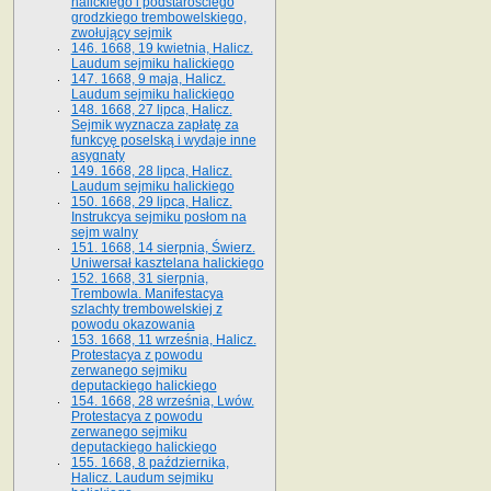
halickiego i podstarościego
grodzkiego trembowelskiego,
zwołujący sejmik
146. 1668, 19 kwietnia, Halicz.
Laudum sejmiku halickiego
147. 1668, 9 maja, Halicz.
Laudum sejmiku halickiego
148. 1668, 27 lipca, Halicz.
Sejmik wyznacza zapłatę za
funkcyę poselską i wydaje inne
asygnaty
149. 1668, 28 lipca, Halicz.
Laudum sejmiku halickiego
150. 1668, 29 lipca, Halicz.
Instrukcya sejmiku posłom na
sejm walny
151. 1668, 14 sierpnia, Świerz.
Uniwersał kasztelana halickiego
152. 1668, 31 sierpnia,
Trembowla. Manifestacya
szlachty trembowelskiej z
powodu okazowania
153. 1668, 11 września, Halicz.
Protestacya z powodu
zerwanego sejmiku
deputackiego halickiego
154. 1668, 28 września, Lwów.
Protestacya z powodu
zerwanego sejmiku
deputackiego halickiego
155. 1668, 8 października,
Halicz. Laudum sejmiku