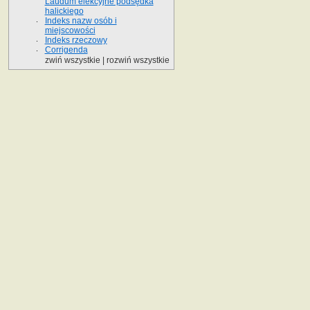
Laudum elekcyjne podsędka
halickiego
Indeks nazw osób i
miejscowości
Indeks rzeczowy
Corrigenda
zwiń wszystkie
|
rozwiń wszystkie