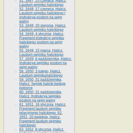
51. 1647, 25 czerwca, Halicz.
Laudum sejmiku halickiego
52. 1648, 17 czerwca, Halicz.
Laudum sejmiku halickiego i
instrukcya postom na sejm
walny
53. 1648, 20 sierpnia, Halicz.
Laudum sejmiku halickiego
54. 1649, 4 stycznia, Halicz.
Fragment instrukcyi sejmiku
halickiego postom na sejm
walny
55. 1649, 15 marca, Halicz.
Laudum sejmiku halickiego
57. 1649, 6 października, Halicz.
Instrukcya sejmiku postom na
sejm walny
58. 1650, 3 lutego, Halicz.
Laudum sejmikuhalickiego
59. 1650, 31 października,
Halicz. Sejmik halicki kwituje
poborcę
60. 1650, 31 października,
Halicz. Instrukcya sejmiku
postom na sejm walny
61. 1651, 16 stycznia, Halicz.
Fragment laudum sejmiku
relacyjnego halickiego. 62.
1651, 20 kwietnia, Halicz.
Fragment laudum sejmiku
halickiego
63. 1652, 8 stycznia, Halicz.