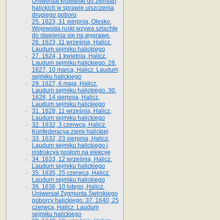
Uniwersał królewski do ziemian
halickich w sprawie uiszczenia
drugiego poboru
25. 1623, 31 sierpnia, Olesko.
Wojewoda ruski wzywa szlachtę
do stawienia się na wyprawę.
26. 1623, 11 września, Halicz.
Laudum sejmiku halickiego
27. 1624, 1 kwietnia, Halicz.
Laudum sejmiku halickiego. 28.
1627, 10 marca, Halicz. Laudum
sejmiku halickiego
29. 1627, 6 maja, Halicz.
Laudum sejmiku halickiego. 30.
1628, 14 sierpnia, Halicz.
Laudum sejmiku halickiego
31. 1628, 11 września, Halicz.
Laudum sejmiku halickiego
32. 1632, 3 czerwca, Halicz.
Konfederacya ziemi halickiej
33. 1632, 23 sierpnia, Halicz.
Laudum sejmiku halickiego i
instrukcya posłom na elekcyę
34. 1633, 12 września, Halicz.
Laudum sejmiku halickiego
35. 1635, 25 czerwca, Halicz.
Laudum sejmiku halickiego
36. 1636, 10 lutego, Halicz.
Uniwersał Zygmunta Świrskiego
poborcy halickiego. 37. 1640, 25
czerwca, Halicz. Laudum
sejmiku halickiego