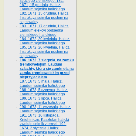
sędziego ziemskiego. 181.
1671, 15 grudnia, Halicz.
Laudum sejmiku halickiego
182. 1671, 15 grudnia, Halicz.
Instrukcya sejmiku posłom na
sejm walny
183. 1671, 17 grudnia, Halicz.
Laudum elekcyi podsędka
ziemskiego halickiego
184. 1672, 20 kwietnia, Halicz.
Laudum sejmiku halickiego
185. 1672, 20 kwietnia, Halicz.
Instrukcya sejmiku posłom na
sejm walny
186. 1672, 7 sierpnia, na zamku
trembowelskim. Laudum
szlachty, która się zamknęła na
zamku trembowelskim przed
nieprzyjacielem
187. 1673, 5 maja, Halicz.
Laudum sejmiku halickiego
188. 1673, 5 czerwca, Halicz.
Laudum sejmiku halickiego
189. 1673, 3 lipca, Halicz.
Laudum sejmiku halickiego
190. 1673, 11 września, Halicz.
Laudum sejmiku halickiego
191. 1673, 10 listopada,
Kniehinicze. Kasztelan halicki
zwołuje sejmik ziemski. 192.
1674, 2 stycznia, Halicz.
Laudum sejmiku halickiego