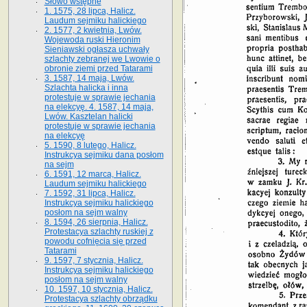
Słowo wstępne
1. 1575, 28 lipca, Halicz.
Laudum sejmiku halickiego
2. 1577, 2 kwietnia, Lwów.
Wojewoda ruski Hieronim
Sieniawski ogłasza uchwały
szlachty zebranej we Lwowie o
obronie ziemi przed Tatarami
3. 1587, 14 maja, Lwów.
Szlachta halicka i inna
protestuje w sprawie jechania
na elekcyę. 4. 1587, 14 maja,
Lwów. Kasztelan halicki
protestuje w sprawie jechania
na elekcyę
5. 1590, 8 lutego, Halicz.
Instrukcya sejmiku dana posłom
na sejm
6. 1591, 12 marca, Halicz.
Laudum sejmiku halickiego
7. 1592, 31 lipca, Halicz.
Instrukcya sejmiku halickiego
posłom na sejm walny
8. 1594, 26 sierpnia, Halicz.
Protestacya szlachty ruskiej z
powodu cofnięcia się przed
Tatarami
9. 1597, 7 stycznia, Halicz.
Instrukcya sejmiku halickiego
posłom na sejm walny
10. 1597, 10 stycznia, Halicz.
Protestacya szlachty obrządku