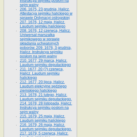
Instrukcya sejmiku posłom na
sejm walny
206. 1675, 23 grudnia, Halicz.
Attestacya sejmiku halickiego w
sprawie Ordynacyi ostrogskiej
207. 1676, 12 maja, Halicz.
Laudum sejmiku halickiego
208. 1676, 12 czerwca, Halicz.
Uniwersał marszałka
sejmikowego w sprawie
składania uchwalonych
poborów. 209. 1676, 3 grudnia,
Halicz. Instrukcya sejmiku
posłom na sejm walny
210. 1677, 29 marca, Halicz.
Laudum sejmiku deputackiego
211. 1677, 20 (?) czerwca,
Halicz. Laudum sejmiku
halickiego
212. 1677, 20 lipca, Halicz.
Laudum elekcyjne sędziego
ziemskiego halickiego
213. 1678, 21 lutego, Halicz.
Laudum sejmiku deputackiego.
214. 1678, 28 listopada, Halicz.
Instrukcya sejmiku posłom na
sejm walny
215. 1679, 25 maja, Halicz.
Laudum sejmiku halickiego
216. 1679, 26 maja, Halicz.
Laudum sejmiku deputackiego.
217. 1679, 5 czerwca, Halicz.