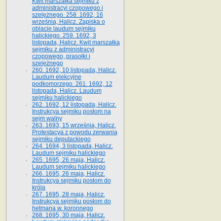
Kwit marszałka sejmiku z
administracyi czopowego i
szelężnego. 258. 1692, 16
września, Halicz. Zapiska o
oblacie laudum sejmiku
halickiego. 259. 1692, 3
listopada, Halicz. Kwit marszałka
sejmiku z administracyi
czopowego, prasołki i
szelężnego
260. 1692, 10 listopada, Halicz.
Laudum elekcyjne
podkomorzego. 261. 1692, 12
listopada, Halicz. Laudum
sejmiku halickiego
262. 1692, 12 listopada, Halicz.
Instrukcya sejmiku posłom na
sejm walny
263. 1693, 15 września, Halicz.
Protestacya z powodu zerwania
sejmiku deputackiego
264. 1694, 3 listopada, Halicz.
Laudum sejmiku halickiego
265. 1695, 26 maja, Halicz.
Laudum sejmiku halickiego
266. 1695, 26 maja, Halicz.
Instrukcya sejmiku posłom do
króla
267. 1695, 28 maja, Halicz.
Instrukcya sejmiku posłom do
hetmana w. koronnego
268. 1695, 30 maja, Halicz.