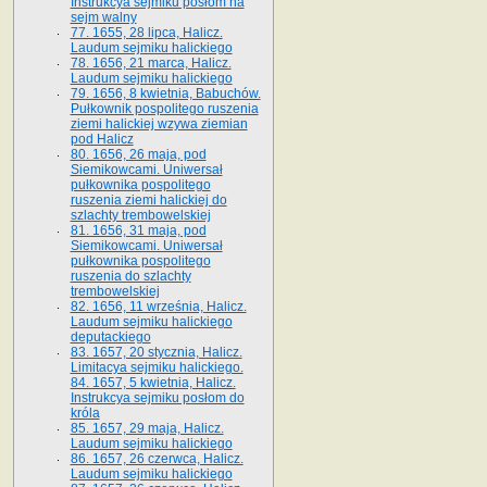
Instrukcya sejmiku posłom na
sejm walny
77. 1655, 28 lipca, Halicz.
Laudum sejmiku halickiego
78. 1656, 21 marca, Halicz.
Laudum sejmiku halickiego
79. 1656, 8 kwietnia, Babuchów.
Pułkownik pospolitego ruszenia
ziemi halickiej wzywa ziemian
pod Halicz
80. 1656, 26 maja, pod
Siemikowcami. Uniwersał
pułkownika pospolitego
ruszenia ziemi halickiej do
szlachty trembowelskiej
81. 1656, 31 maja, pod
Siemikowcami. Uniwersał
pułkownika pospolitego
ruszenia do szlachty
trembowelskiej
82. 1656, 11 września, Halicz.
Laudum sejmiku halickiego
deputackiego
83. 1657, 20 stycznia, Halicz.
Limitacya sejmiku halickiego.
84. 1657, 5 kwietnia, Halicz.
Instrukcya sejmiku posłom do
króla
85. 1657, 29 maja, Halicz.
Laudum sejmiku halickiego
86. 1657, 26 czerwca, Halicz.
Laudum sejmiku halickiego