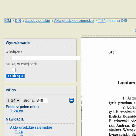
ICM
›
DIR
›
Zasoby polskie
›
Akta grodzkie i ziemskie
›
T. 24
› strona 348
«
Wyszukiwanie
w książce
szukaj w całej serii
Idź do
strona:
Pobierz pełen tekst
T. 24.txt
Nawigacja
Akta grodzkie i ziemskie
T. 24