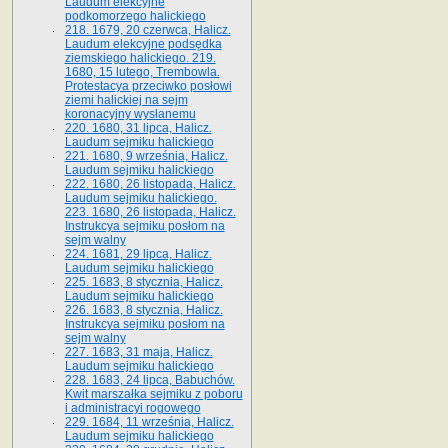
Laudum elekcyjne
podkomorzego halickiego
218. 1679, 20 czerwca, Halicz.
Laudum elekcyjne podsędka
ziemskiego halickiego. 219.
1680, 15 lutego, Trembowla.
Protestacya przeciwko posłowi
ziemi halickiej na sejm
koronacyjny wysłanemu
220. 1680, 31 lipca, Halicz.
Laudum sejmiku halickiego
221. 1680, 9 września, Halicz.
Laudum sejmiku halickiego
222. 1680, 26 listopada, Halicz.
Laudum sejmiku halickiego.
223. 1680, 26 listopada, Halicz.
Instrukcya sejmiku posłom na
sejm walny
224. 1681, 29 lipca, Halicz.
Laudum sejmiku halickiego
225. 1683, 8 stycznia, Halicz.
Laudum sejmiku halickiego
226. 1683, 8 stycznia, Halicz.
Instrukcya sejmiku posłom na
sejm walny
227. 1683, 31 maja, Halicz.
Laudum sejmiku halickiego
228. 1683, 24 lipca, Babuchów.
Kwit marszałka sejmiku z poboru
i administracyi rogowego
229. 1684, 11 września, Halicz.
Laudum sejmiku halickiego