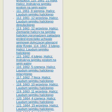
grodzkich. 110. 1661, 21 maja,
Halicz. Instrukcya sejmiku
posłom na sejm walny
111. 1661, 8 sierpnia, Halicz.
Laudum sejmiku halickiego
112. 1661, 12 września, Halicz.
Laudum sejmiku halickiego
deputackiego
113. 1661, 12 września, Halicz.
Ziemianie haliccy na sejmiku
halickim zgromadzeni zakładają
protest przeciwko uchwale
sejmowej dotyczącej alienacyi
dóbr Rzptej. 114. 1662, 3 lutego,
Halicz. Laudum sejmiku
halickiego
115. 1662, 4 lutego, Halicz.
Instrukcya sejmiku posłom na
sejm walny
116. 1662, 5 czerwca, Halicz.
Laudum sejmiku halickiego
relacyjnego
117. 1662, 7 lipca, Halicz.
Laudum sejmiku halickiego
118. 1663, 10 września, Halicz.
Laudum sejmiku halickiego
119. 1663, 11 września, Halicz.
Laudum sejmiku halickiego
120. 1664, 4 czerwca, Halicz.
Laudum sejmiku halickiego
121. 1664, 15 września, Halicz.
Laudum sejmiku halickiego.