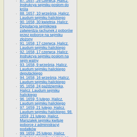
87. 1657, 26 czerwca, Halicz.
Instrukcya sejmiku posłom do
króla
88. 1657, 10 września, Halicz.
Laudum sejmiku halickiego
90. 1658, 30 kwietnia, Halicz.
Deputacya sejmikowa
zatwierdza rachunek z poborów
przez poborcę na sejmiku
złożony
91. 1658, 17 czerwca, Halicz.
Laudum sejmiku halickiego
92. 1658, 17 czerwca, Halicz.
Instrukcya sejmiku posłom na
sejm walny
93. 1658, 9 września, Halicz.
Laudum sejmiku halickiego
deputackiego
94. 1658, 16 września, Halicz.
Laudum sejmiku halickiego
95. 1658, 24 października,
Halicz. Laudum sejmiku
halickiego
96. 1659, 5 lutego, Halicz.
Laudum sejmiku halickiego
97. 1659, 21 lutego, Halicz.
Laudum sejmiku halickiego. 98.
1659, 21 lutego, Halicz.
Marszałek sejmiku kwituje
poborcę z administracyi
podatków
99. 1659, 25 lutego, Halicz.