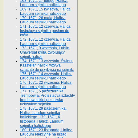
168. 1671, 27 lutego, Halicz.
Laudum sejmiku halickiego
169. 1671, 15 kwietnia, Halicz.
Laudum sejmiku halickiego
170. 1671, 26 maja, Halicz.
Laudum sejmiku halickiego
171. 1671, 12 czerwca, Halicz.
Instrukcya sejmiku posłom do
króla
172. 1671, 12 czerwca, Halicz.
Laudum sejmiku halickiego
173. 1671, 9 września, Lublin.
Uniwersał króla, zwołujący
sejmik halicki
174. 1671, 13 września, Świerz.
Kasztelan halicki wzywa
szlachtę do przybycia na sejmik.
175. 1671, 14 września, Halicz.
Laudum sejmiku halickiego
176. 1671, 22 września, Halicz.
Laudum sejmiku halickiego
177. 1671, 5 października,
Trembowla. Protestacya szlachty
trembowelskiej przeciwko
uchwałom sejmiku
178. 1671, 29 października,
Halicz. Laudum sejmiku
halickiego. 179. 1671, 6
listopada, Halicz. Laudum
sejmiku halickiego
180. 1671, 23 listopada, Halicz.
Laudum elekcyjne na urząd