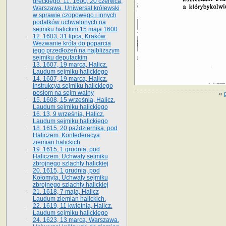
greckiego. 11. 1600, 20 czerwca,
Warszawa. Uniwersał królewski
w sprawie czopowego i innych
podatków uchwalonych na
sejmiku halickim 15 maja 1600
12. 1603, 31 lipca, Kraków.
Wezwanie króla do poparcia
jego przedłożeń na najbliższym
sejmiku deputackim
13. 1607, 19 marca, Halicz.
Laudum sejmiku halickiego
14. 1607, 19 marca, Halicz.
Instrukcya sejmiku halickiego
posłom na sejm walny
«
15. 1608, 15 września, Halicz.
Laudum sejmiku halickiego
16. 13, 9 września, Halicz.
Laudum sejmiku halickiego
18. 1615, 20 października, pod
Haliczem. Konfederacya
ziemian halickich
19. 1615, 1 grudnia, pod
Haliczem. Uchwały sejmiku
zbrojnego szlachty halickiej
20. 1615, 1 grudnia, pod
Kołomyją. Uchwały sejmiku
zbrojnego szlachty halickiej
21. 1618, 7 maja, Halicz
Laudum ziemian halickich.
22. 1619, 11 kwietnia, Halicz.
Laudum sejmiku halickiego
24. 1623, 13 marca, Warszawa.