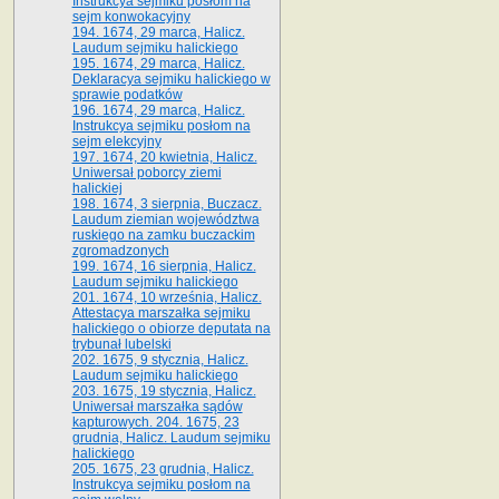
Instrukcya sejmiku posłom na
sejm konwokacyjny
194. 1674, 29 marca, Halicz.
Laudum sejmiku halickiego
195. 1674, 29 marca, Halicz.
Deklaracya sejmiku halickiego w
sprawie podatków
196. 1674, 29 marca, Halicz.
Instrukcya sejmiku posłom na
sejm elekcyjny
197. 1674, 20 kwietnia, Halicz.
Uniwersał poborcy ziemi
halickiej
198. 1674, 3 sierpnia, Buczacz.
Laudum ziemian województwa
ruskiego na zamku buczackim
zgromadzonych
199. 1674, 16 sierpnia, Halicz.
Laudum sejmiku halickiego
201. 1674, 10 września, Halicz.
Attestacya marszałka sejmiku
halickiego o obiorze deputata na
trybunał lubelski
202. 1675, 9 stycznia, Halicz.
Laudum sejmiku halickiego
203. 1675, 19 stycznia, Halicz.
Uniwersał marszałka sądów
kapturowych. 204. 1675, 23
grudnia, Halicz. Laudum sejmiku
halickiego
205. 1675, 23 grudnia, Halicz.
Instrukcya sejmiku posłom na