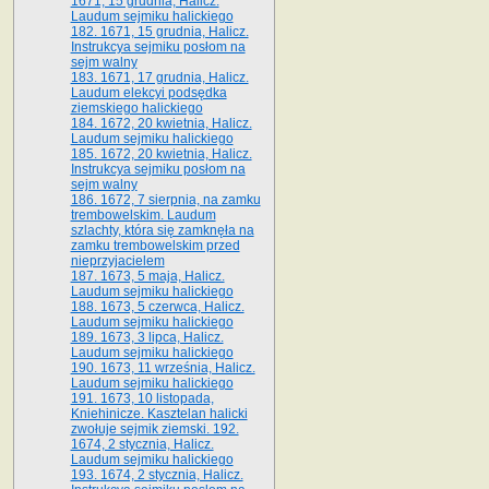
1671, 15 grudnia, Halicz.
Laudum sejmiku halickiego
182. 1671, 15 grudnia, Halicz.
Instrukcya sejmiku posłom na
sejm walny
183. 1671, 17 grudnia, Halicz.
Laudum elekcyi podsędka
ziemskiego halickiego
184. 1672, 20 kwietnia, Halicz.
Laudum sejmiku halickiego
185. 1672, 20 kwietnia, Halicz.
Instrukcya sejmiku posłom na
sejm walny
186. 1672, 7 sierpnia, na zamku
trembowelskim. Laudum
szlachty, która się zamknęła na
zamku trembowelskim przed
nieprzyjacielem
187. 1673, 5 maja, Halicz.
Laudum sejmiku halickiego
188. 1673, 5 czerwca, Halicz.
Laudum sejmiku halickiego
189. 1673, 3 lipca, Halicz.
Laudum sejmiku halickiego
190. 1673, 11 września, Halicz.
Laudum sejmiku halickiego
191. 1673, 10 listopada,
Kniehinicze. Kasztelan halicki
zwołuje sejmik ziemski. 192.
1674, 2 stycznia, Halicz.
Laudum sejmiku halickiego
193. 1674, 2 stycznia, Halicz.