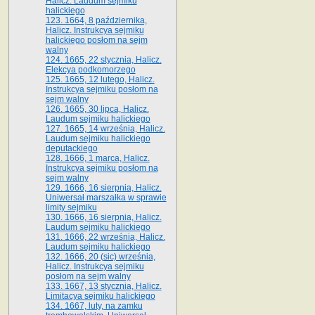
Halicz. Laudum sejmiku
halickiego
123. 1664, 8 października,
Halicz. Instrukcya sejmiku
halickiego posłom na sejm
walny
124. 1665, 22 stycznia, Halicz.
Elekcya podkomorzego
125. 1665, 12 lutego, Halicz.
Instrukcya sejmiku posłom na
sejm walny
126. 1665, 30 lipca, Halicz.
Laudum sejmiku halickiego
127. 1665, 14 września, Halicz.
Laudum sejmiku halickiego
deputackiego
128. 1666, 1 marca, Halicz.
Instrukcya sejmiku posłom na
sejm walny
129. 1666, 16 sierpnia, Halicz.
Uniwersał marszałka w sprawie
limity sejmiku
130. 1666, 16 sierpnia, Halicz.
Laudum sejmiku halickiego
131. 1666, 22 września, Halicz.
Laudum sejmiku halickiego
132. 1666, 20 (sic) września,
Halicz. Instrukcya sejmiku
posłom na sejm walny
133. 1667, 13 stycznia, Halicz.
Limitacya sejmiku halickiego
134. 1667, luty, na zamku