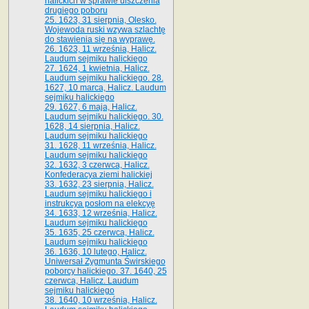
halickich w sprawie uiszczenia
drugiego poboru
25. 1623, 31 sierpnia, Olesko.
Wojewoda ruski wzywa szlachtę
do stawienia się na wyprawę.
26. 1623, 11 września, Halicz.
Laudum sejmiku halickiego
27. 1624, 1 kwietnia, Halicz.
Laudum sejmiku halickiego. 28.
1627, 10 marca, Halicz. Laudum
sejmiku halickiego
29. 1627, 6 maja, Halicz.
Laudum sejmiku halickiego. 30.
1628, 14 sierpnia, Halicz.
Laudum sejmiku halickiego
31. 1628, 11 września, Halicz.
Laudum sejmiku halickiego
32. 1632, 3 czerwca, Halicz.
Konfederacya ziemi halickiej
33. 1632, 23 sierpnia, Halicz.
Laudum sejmiku halickiego i
instrukcya posłom na elekcyę
34. 1633, 12 września, Halicz.
Laudum sejmiku halickiego
35. 1635, 25 czerwca, Halicz.
Laudum sejmiku halickiego
36. 1636, 10 lutego, Halicz.
Uniwersał Zygmunta Świrskiego
poborcy halickiego. 37. 1640, 25
czerwca, Halicz. Laudum
sejmiku halickiego
38. 1640, 10 września, Halicz.