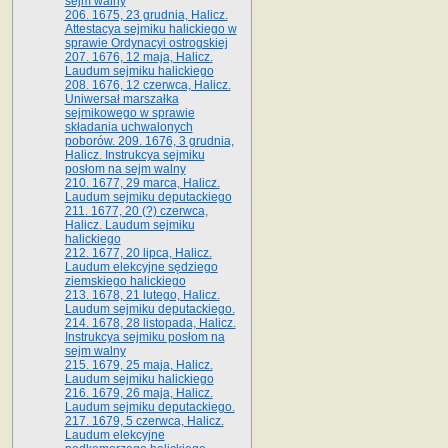
sejm walny
206. 1675, 23 grudnia, Halicz.
Attestacya sejmiku halickiego w
sprawie Ordynacyi ostrogskiej
207. 1676, 12 maja, Halicz.
Laudum sejmiku halickiego
208. 1676, 12 czerwca, Halicz.
Uniwersał marszałka
sejmikowego w sprawie
składania uchwalonych
poborów. 209. 1676, 3 grudnia,
Halicz. Instrukcya sejmiku
posłom na sejm walny
210. 1677, 29 marca, Halicz.
Laudum sejmiku deputackiego
211. 1677, 20 (?) czerwca,
Halicz. Laudum sejmiku
halickiego
212. 1677, 20 lipca, Halicz.
Laudum elekcyjne sędziego
ziemskiego halickiego
213. 1678, 21 lutego, Halicz.
Laudum sejmiku deputackiego.
214. 1678, 28 listopada, Halicz.
Instrukcya sejmiku posłom na
sejm walny
215. 1679, 25 maja, Halicz.
Laudum sejmiku halickiego
216. 1679, 26 maja, Halicz.
Laudum sejmiku deputackiego.
217. 1679, 5 czerwca, Halicz.
Laudum elekcyjne