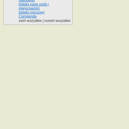
halickiego
Indeks nazw osób i
miejscowości
Indeks rzeczowy
Corrigenda
zwiń wszystkie
|
rozwiń wszystkie