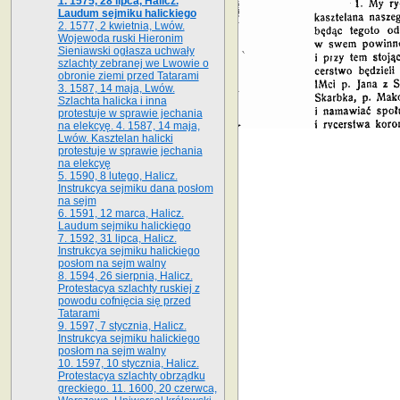
1. 1575, 28 lipca, Halicz.
Laudum sejmiku halickiego
2. 1577, 2 kwietnia, Lwów.
Wojewoda ruski Hieronim
Sieniawski ogłasza uchwały
szlachty zebranej we Lwowie o
obronie ziemi przed Tatarami
3. 1587, 14 maja, Lwów.
Szlachta halicka i inna
protestuje w sprawie jechania
na elekcyę. 4. 1587, 14 maja,
Lwów. Kasztelan halicki
protestuje w sprawie jechania
na elekcyę
5. 1590, 8 lutego, Halicz.
Instrukcya sejmiku dana posłom
na sejm
6. 1591, 12 marca, Halicz.
Laudum sejmiku halickiego
7. 1592, 31 lipca, Halicz.
Instrukcya sejmiku halickiego
posłom na sejm walny
8. 1594, 26 sierpnia, Halicz.
Protestacya szlachty ruskiej z
powodu cofnięcia się przed
Tatarami
9. 1597, 7 stycznia, Halicz.
Instrukcya sejmiku halickiego
posłom na sejm walny
10. 1597, 10 stycznia, Halicz.
Protestacya szlachty obrządku
greckiego. 11. 1600, 20 czerwca,