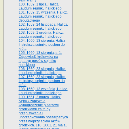
sejm walny
100. 1659, 1 lipca, Halicz.
Laudum sejmiku halickiego
101. 1659, 15 września, Halicz.
Laudum sejmiku halickiego
deputackiego
102. 1659, 24 listopada, Halicz.
Laudum sejmiku halickiego
103. 1659, 1 grudnia, Halicz.
Laudum sejmiku halickiego
104. 1660, 13 sierpnia, Halicz.
Instrukcya sejmiku posłom do
króla
105. 1660, 13 sierpnia, s. 1.
Odpowiedź królewska na
legacyę posłów sejmiku
halickiego
106. 1660, 23 sierpnia, Halicz.
Laudum sejmiku halickiego
107. 1660, 23 sierpnia, Halicz.
Instrukcya sejmiku posłom do
króla
108. 1660, 13 września, Halicz.
Laudum sejmiku halickiego
109. 1661, 2 marca, Halicz.
Sejmik zapewnia
wynagrodzenie pisarzowi
grodzkiemu za trudy
przepisywania i
uporządkowania poszarpanych
przez nieprzyjaciela aktów
grodzkich. 110. 1661, 21 maja,