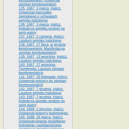
trembowelskim. Uniwersał
ziemian trembowelskich
135. 1667, 3 marca, Halicz.
Uniwersał marszałka
ziemskiego o uchwałach
sejmiku halickiego
136. 1667, 3 marca, Halicz.
Instrukcya sejmiku posłom na
sejm walny
137. 1667, 2 czerwca, Halicz.
Laudum sejmiku halickiego
138. 1667, 27 lipca, w grodzie
trembowelskim. Manifestacya
ziemian trembowelskich
139. 1667, 13 września, Halicz.
Laudum sejmiku halickiego
140. 1667, 27 września,
Trembowla. Laudum ziemian
trembowelskich
141. 1667, 20 listopada, Halicz.
Uniwersał poborcy do ziemian
trembowelskich
142. 1667, 7 grudnia, Halicz.
Laudum sejmiku halickiego
143. 1667, 7 grudnia, Halicz.
Instrukcya sejmiku posłom na
sejm walny
144. 1668, 2 stycznia, Halicz.
Uniwersał poborcy podymnego.
145. 1668, 16 marca, Halicz.
Uniwersał pisarza grodzkiego
halickiego i podstarościego