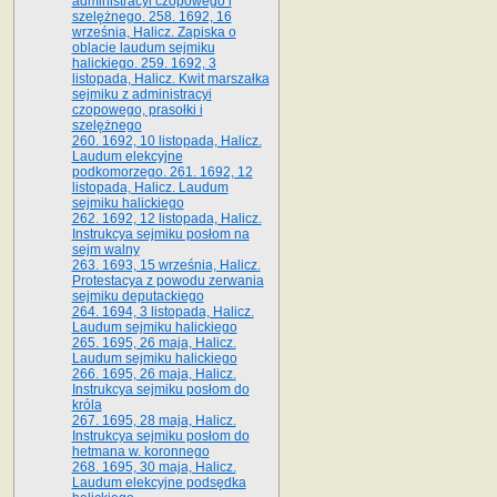
administracyi czopowego i
szelężnego. 258. 1692, 16
września, Halicz. Zapiska o
oblacie laudum sejmiku
halickiego. 259. 1692, 3
listopada, Halicz. Kwit marszałka
sejmiku z administracyi
czopowego, prasołki i
szelężnego
260. 1692, 10 listopada, Halicz.
Laudum elekcyjne
podkomorzego. 261. 1692, 12
listopada, Halicz. Laudum
sejmiku halickiego
262. 1692, 12 listopada, Halicz.
Instrukcya sejmiku posłom na
sejm walny
263. 1693, 15 września, Halicz.
Protestacya z powodu zerwania
sejmiku deputackiego
264. 1694, 3 listopada, Halicz.
Laudum sejmiku halickiego
265. 1695, 26 maja, Halicz.
Laudum sejmiku halickiego
266. 1695, 26 maja, Halicz.
Instrukcya sejmiku posłom do
króla
267. 1695, 28 maja, Halicz.
Instrukcya sejmiku posłom do
hetmana w. koronnego
268. 1695, 30 maja, Halicz.
Laudum elekcyjne podsędka