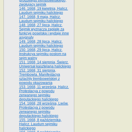
grodzkiego trembowelskiego,
zwołujący sejmik
146. 1668, 19 kwietnia, Halicz.
Laudum sejmiku halickiego
147. 1668, 9 maja, Halicz.
Laudum sejmiku halickiego
148. 1668, 27 lipca, Halicz.
Sejmik wyznacza zapłatę za
funkcyę poselską i wydaje inne
asygnaty
149. 1668, 28 lipca, Halicz.
Laudum sejmiku halickiego
150. 1668, 29 lipca, Halicz.
Instrukcya sejmiku posłom na
sejm walny
151. 1668, 14 sierpnia, Świerz.
Uniwersał kasztelana halickiego
152. 1668, 31 sierpnia,
Trembowla. Manifestacya
szlachty trembowelskiej z
powodu okazowania
153. 1668, 11 września, Halicz.
Protestacya z powodu
zerwanego sejmiku
deputackiego halickiego
154. 1668, 28 września, Lwów.
Protestacya z powodu
zerwanego sejmiku
deputackiego halickiego
155. 1668, 8 października,
Halicz. Laudum sejmiku
halickiego