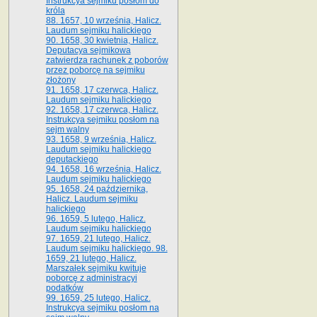
Instrukcya sejmiku posłom do
króla
88. 1657, 10 września, Halicz.
Laudum sejmiku halickiego
90. 1658, 30 kwietnia, Halicz.
Deputacya sejmikowa
zatwierdza rachunek z poborów
przez poborcę na sejmiku
złożony
91. 1658, 17 czerwca, Halicz.
Laudum sejmiku halickiego
92. 1658, 17 czerwca, Halicz.
Instrukcya sejmiku posłom na
sejm walny
93. 1658, 9 września, Halicz.
Laudum sejmiku halickiego
deputackiego
94. 1658, 16 września, Halicz.
Laudum sejmiku halickiego
95. 1658, 24 października,
Halicz. Laudum sejmiku
halickiego
96. 1659, 5 lutego, Halicz.
Laudum sejmiku halickiego
97. 1659, 21 lutego, Halicz.
Laudum sejmiku halickiego. 98.
1659, 21 lutego, Halicz.
Marszałek sejmiku kwituje
poborcę z administracyi
podatków
99. 1659, 25 lutego, Halicz.
Instrukcya sejmiku posłom na