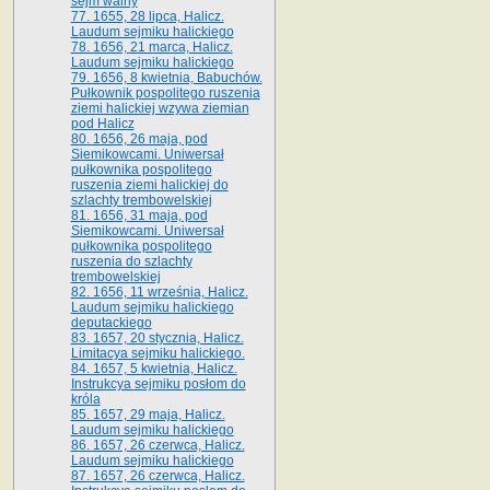
sejm walny
77. 1655, 28 lipca, Halicz.
Laudum sejmiku halickiego
78. 1656, 21 marca, Halicz.
Laudum sejmiku halickiego
79. 1656, 8 kwietnia, Babuchów.
Pułkownik pospolitego ruszenia
ziemi halickiej wzywa ziemian
pod Halicz
80. 1656, 26 maja, pod
Siemikowcami. Uniwersał
pułkownika pospolitego
ruszenia ziemi halickiej do
szlachty trembowelskiej
81. 1656, 31 maja, pod
Siemikowcami. Uniwersał
pułkownika pospolitego
ruszenia do szlachty
trembowelskiej
82. 1656, 11 września, Halicz.
Laudum sejmiku halickiego
deputackiego
83. 1657, 20 stycznia, Halicz.
Limitacya sejmiku halickiego.
84. 1657, 5 kwietnia, Halicz.
Instrukcya sejmiku posłom do
króla
85. 1657, 29 maja, Halicz.
Laudum sejmiku halickiego
86. 1657, 26 czerwca, Halicz.
Laudum sejmiku halickiego
87. 1657, 26 czerwca, Halicz.