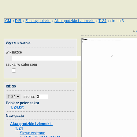
ICM
›
DIR
›
Zasoby polskie
›
Akta grodzkie i ziemskie
›
T. 24
› strona 3
«
Wyszukiwanie
w książce
szukaj w całej serii
Idź do
strona:
Pobierz pełen tekst
T. 24.txt
Nawigacja
Akta grodzkie i ziemskie
T. 24
Słowo wstępne