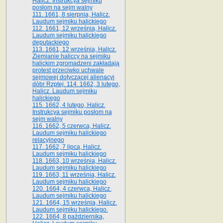
Halicz. Instrukcya sejmiku
posłom na sejm walny
111. 1661, 8 sierpnia, Halicz.
Laudum sejmiku halickiego
112. 1661, 12 września, Halicz.
Laudum sejmiku halickiego
deputackiego
113. 1661, 12 września, Halicz.
Ziemianie haliccy na sejmiku
halickim zgromadzeni zakładają
protest przeciwko uchwale
sejmowej dotyczącej alienacyi
dóbr Rzptej. 114. 1662, 3 lutego,
Halicz. Laudum sejmiku
halickiego
115. 1662, 4 lutego, Halicz.
Instrukcya sejmiku posłom na
sejm walny
116. 1662, 5 czerwca, Halicz.
Laudum sejmiku halickiego
relacyjnego
117. 1662, 7 lipca, Halicz.
Laudum sejmiku halickiego
118. 1663, 10 września, Halicz.
Laudum sejmiku halickiego
119. 1663, 11 września, Halicz.
Laudum sejmiku halickiego
120. 1664, 4 czerwca, Halicz.
Laudum sejmiku halickiego
121. 1664, 15 września, Halicz.
Laudum sejmiku halickiego.
122. 1664, 8 października,