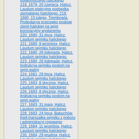
podkomorzego halickiego
218. 1679, 20 czerwca, Halicz.
Laudum elekcyjne podsędka
ziemskiego halickiego. 219.
1680, 15 lutego, Trembowla.
Protestacya przeciwko posłowi
ziemi halickiej na sejm
koronacyjny wysłanemu
220. 1680, 31 lipca, Halicz.
Laudum sejmiku halickiego
221. 1680, 9 września, Halicz.
Laudum sejmiku halickiego
222. 1680, 26 listopada, Halicz.
Laudum sejmiku halickiego.
223. 1680, 26 listopada, Halicz.
Instrukcya sejmiku posłom na
sejm walny
224. 1681, 29 lipca, Halicz.
Laudum sejmiku halickiego
225. 1683, 8 stycznia, Halicz.
Laudum sejmiku halickiego
226. 1683, 8 stycznia, Halicz.
Instrukcya sejmiku posłom na
sejm walny
227. 1683, 31 maja, Halicz.
Laudum sejmiku halickiego
228. 1683, 24 lipca, Babuchów.
Kwit marszałka sejmiku z poboru
i administracyi rogowego
229. 1684, 11 września, Halicz.
Laudum sejmiku halickiego
230. 1684, 29 grudnia, Halicz.