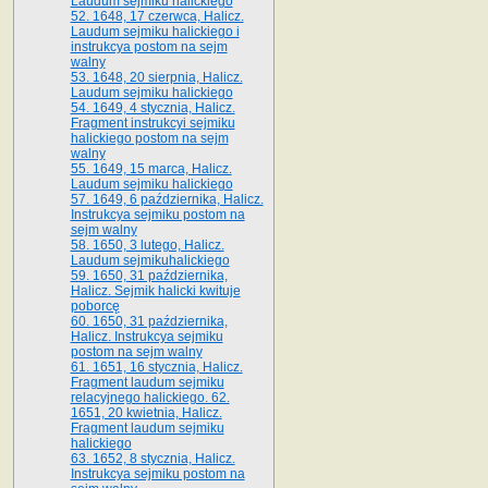
Laudum sejmiku halickiego
52. 1648, 17 czerwca, Halicz.
Laudum sejmiku halickiego i
instrukcya postom na sejm
walny
53. 1648, 20 sierpnia, Halicz.
Laudum sejmiku halickiego
54. 1649, 4 stycznia, Halicz.
Fragment instrukcyi sejmiku
halickiego postom na sejm
walny
55. 1649, 15 marca, Halicz.
Laudum sejmiku halickiego
57. 1649, 6 października, Halicz.
Instrukcya sejmiku postom na
sejm walny
58. 1650, 3 lutego, Halicz.
Laudum sejmikuhalickiego
59. 1650, 31 października,
Halicz. Sejmik halicki kwituje
poborcę
60. 1650, 31 października,
Halicz. Instrukcya sejmiku
postom na sejm walny
61. 1651, 16 stycznia, Halicz.
Fragment laudum sejmiku
relacyjnego halickiego. 62.
1651, 20 kwietnia, Halicz.
Fragment laudum sejmiku
halickiego
63. 1652, 8 stycznia, Halicz.
Instrukcya sejmiku postom na