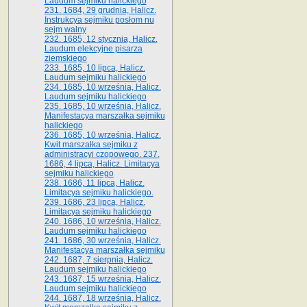
Laudum sejmiku halickiego
231. 1684, 29 grudnia, Halicz.
Instrukcya sejmiku posłom nu
sejm walny
232. 1685, 12 stycznia, Halicz.
Laudum elekcyjne pisarza
ziemskiego
233. 1685, 10 lipca, Halicz.
Laudum sejmiku halickiego
234. 1685, 10 września, Halicz.
Laudum sejmiku halickiego
235. 1685, 10 września, Halicz.
Manifestacya marszałka sejmiku
halickiego
236. 1685, 10 września, Halicz.
Kwit marszałka sejmiku z
administracyi czopowego. 237.
1686, 4 lipca, Halicz. Limitacya
sejmiku halickiego
238. 1686, 11 lipca, Halicz.
Limitacya sejmiku halickiego.
239. 1686, 23 lipca, Halicz.
Limitacya sejmiku halickiego
240. 1686, 10 września, Halicz.
Laudum sejmiku halickiego
241. 1686, 30 września, Halicz.
Manifestacya marszałka sejmiku
242. 1687, 7 sierpnia, Halicz.
Laudum sejmiku halickiego
243. 1687, 15 września, Halicz.
Laudum sejmiku halickiego
244. 1687, 18 września, Halicz.