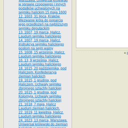
Warszawa. Uniwersał królewski
w sprawie czopowego i innych
podatków uchwalonych na
sejmiku halickim 15 maja 1600
12. 1603, 31 lipca, Kraków.
Wezwanie króla do poparcia
jego przedłożeń na najbliższym
sejmiku deputackim
13. 1607, 19 marca, Halicz.
Laudum sejmiku halickiego
14. 1607, 19 marca, Halicz.
Instrukcya sejmiku halickiego
posłom na sejm walny
15. 1608, 15 września, Halicz.
«
Laudum sejmiku halickiego
16. 13, 9 września, Halicz.
Laudum sejmiku halickiego
18. 1615, 20 października, pod
Haliczem. Konfederacya
ziemian halickich
19. 1615, 1 grudnia, pod
Haliczem. Uchwały sejmiku
zbrojnego szlachty halickiej
20. 1615, 1 grudnia, pod
Kołomyją. Uchwały sejmiku
zbrojnego szlachty halickiej
21. 1618, 7 maja, Halicz
Laudum ziemian halickich.
22. 1619, 11 kwietnia, Halicz.
Laudum sejmiku halickiego
24. 1623, 13 marca, Warszawa.
Uniwersał królewski do ziemian