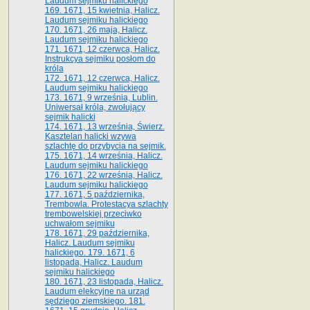
Laudum sejmiku halickiego
169. 1671, 15 kwietnia, Halicz.
Laudum sejmiku halickiego
170. 1671, 26 maja, Halicz.
Laudum sejmiku halickiego
171. 1671, 12 czerwca, Halicz.
Instrukcya sejmiku posłom do
króla
172. 1671, 12 czerwca, Halicz.
Laudum sejmiku halickiego
173. 1671, 9 września, Lublin.
Uniwersał króla, zwołujący
sejmik halicki
174. 1671, 13 września, Świerz.
Kasztelan halicki wzywa
szlachtę do przybycia na sejmik.
175. 1671, 14 września, Halicz.
Laudum sejmiku halickiego
176. 1671, 22 września, Halicz.
Laudum sejmiku halickiego
177. 1671, 5 października,
Trembowla. Protestacya szlachty
trembowelskiej przeciwko
uchwałom sejmiku
178. 1671, 29 października,
Halicz. Laudum sejmiku
halickiego. 179. 1671, 6
listopada, Halicz. Laudum
sejmiku halickiego
180. 1671, 23 listopada, Halicz.
Laudum elekcyjne na urząd
sędziego ziemskiego. 181.