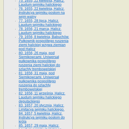
75. 1655, 22 kwietnia, Halicz.
Laudum sejmiku halickiego
76. 1655, 22 kwietnia, Halicz.
Instrukcya sejmiku posłom na
sejm walny
77. 1655, 28 lipca, Halicz.
Laudum sejmiku halickiego
78. 1656, 21 marca, Halicz.
Laudum sejmiku halickiego
79. 1656, 8 kwietnia, Babuchów.
Pułkownik pospolitego ruszenia
ziemi halickiej wzywa ziemian
pod Halicz
80. 1656, 26 maja, pod
Siemikowcami. Uniwersał
pułkownika pospolitego
ruszenia ziemi halickiej do
szlachty trembowelskiej
81. 1656, 31 maja, pod
Siemikowcami. Uniwersał
pułkownika pospolitego
ruszenia do szlachty
trembowelskiej
82. 1656, 11 września, Halicz.
Laudum sejmiku halickiego
deputackiego
83. 1657, 20 stycznia, Halicz.
Limitacya sejmiku halickiego.
84. 1657, 5 kwietnia, Halicz.
Instrukcya sejmiku posłom do
króla
85. 1657, 29 maja, Halicz.