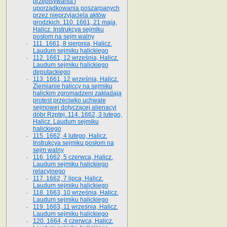
przepisywania i
uporządkowania poszarpanych
przez nieprzyjaciela aktów
grodzkich. 110. 1661, 21 maja,
Halicz. Instrukcya sejmiku
posłom na sejm walny
111. 1661, 8 sierpnia, Halicz.
Laudum sejmiku halickiego
112. 1661, 12 września, Halicz.
Laudum sejmiku halickiego
deputackiego
113. 1661, 12 września, Halicz.
Ziemianie haliccy na sejmiku
halickim zgromadzeni zakładają
protest przeciwko uchwale
sejmowej dotyczącej alienacyi
dóbr Rzptej. 114. 1662, 3 lutego,
Halicz. Laudum sejmiku
halickiego
115. 1662, 4 lutego, Halicz.
Instrukcya sejmiku posłom na
sejm walny
116. 1662, 5 czerwca, Halicz.
Laudum sejmiku halickiego
relacyjnego
117. 1662, 7 lipca, Halicz.
Laudum sejmiku halickiego
118. 1663, 10 września, Halicz.
Laudum sejmiku halickiego
119. 1663, 11 września, Halicz.
Laudum sejmiku halickiego
120. 1664, 4 czerwca, Halicz.