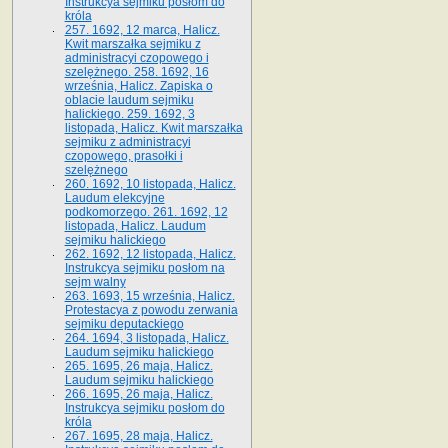
Instrukcya sejmiku posłom do
króla
257. 1692, 12 marca, Halicz.
Kwit marszałka sejmiku z
administracyi czopowego i
szelężnego. 258. 1692, 16
września, Halicz. Zapiska o
oblacie laudum sejmiku
halickiego. 259. 1692, 3
listopada, Halicz. Kwit marszałka
sejmiku z administracyi
czopowego, prasołki i
szelężnego
260. 1692, 10 listopada, Halicz.
Laudum elekcyjne
podkomorzego. 261. 1692, 12
listopada, Halicz. Laudum
sejmiku halickiego
262. 1692, 12 listopada, Halicz.
Instrukcya sejmiku posłom na
sejm walny
263. 1693, 15 września, Halicz.
Protestacya z powodu zerwania
sejmiku deputackiego
264. 1694, 3 listopada, Halicz.
Laudum sejmiku halickiego
265. 1695, 26 maja, Halicz.
Laudum sejmiku halickiego
266. 1695, 26 maja, Halicz.
Instrukcya sejmiku posłom do
króla
267. 1695, 28 maja, Halicz.