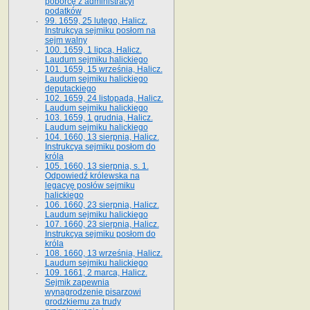
poborcę z administracyi
podatków
99. 1659, 25 lutego, Halicz.
Instrukcya sejmiku posłom na
sejm walny
100. 1659, 1 lipca, Halicz.
Laudum sejmiku halickiego
101. 1659, 15 września, Halicz.
Laudum sejmiku halickiego
deputackiego
102. 1659, 24 listopada, Halicz.
Laudum sejmiku halickiego
103. 1659, 1 grudnia, Halicz.
Laudum sejmiku halickiego
104. 1660, 13 sierpnia, Halicz.
Instrukcya sejmiku posłom do
króla
105. 1660, 13 sierpnia, s. 1.
Odpowiedź królewska na
legacyę posłów sejmiku
halickiego
106. 1660, 23 sierpnia, Halicz.
Laudum sejmiku halickiego
107. 1660, 23 sierpnia, Halicz.
Instrukcya sejmiku posłom do
króla
108. 1660, 13 września, Halicz.
Laudum sejmiku halickiego
109. 1661, 2 marca, Halicz.
Sejmik zapewnia
wynagrodzenie pisarzowi
grodzkiemu za trudy