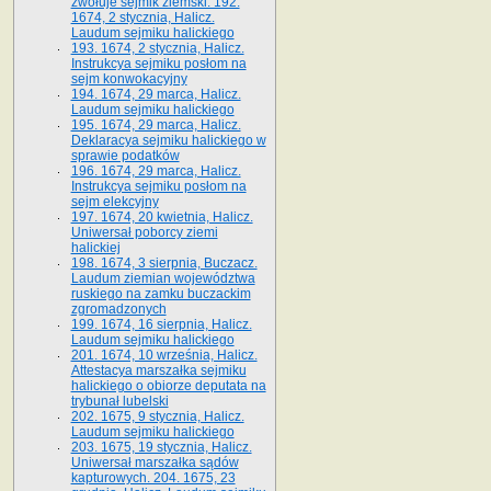
zwołuje sejmik ziemski. 192.
1674, 2 stycznia, Halicz.
Laudum sejmiku halickiego
193. 1674, 2 stycznia, Halicz.
Instrukcya sejmiku posłom na
sejm konwokacyjny
194. 1674, 29 marca, Halicz.
Laudum sejmiku halickiego
195. 1674, 29 marca, Halicz.
Deklaracya sejmiku halickiego w
sprawie podatków
196. 1674, 29 marca, Halicz.
Instrukcya sejmiku posłom na
sejm elekcyjny
197. 1674, 20 kwietnia, Halicz.
Uniwersał poborcy ziemi
halickiej
198. 1674, 3 sierpnia, Buczacz.
Laudum ziemian województwa
ruskiego na zamku buczackim
zgromadzonych
199. 1674, 16 sierpnia, Halicz.
Laudum sejmiku halickiego
201. 1674, 10 września, Halicz.
Attestacya marszałka sejmiku
halickiego o obiorze deputata na
trybunał lubelski
202. 1675, 9 stycznia, Halicz.
Laudum sejmiku halickiego
203. 1675, 19 stycznia, Halicz.
Uniwersał marszałka sądów
kapturowych. 204. 1675, 23