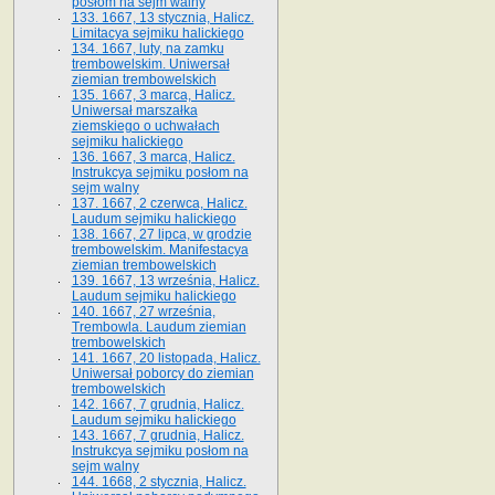
posłom na sejm walny
133. 1667, 13 stycznia, Halicz.
Limitacya sejmiku halickiego
134. 1667, luty, na zamku
trembowelskim. Uniwersał
ziemian trembowelskich
135. 1667, 3 marca, Halicz.
Uniwersał marszałka
ziemskiego o uchwałach
sejmiku halickiego
136. 1667, 3 marca, Halicz.
Instrukcya sejmiku posłom na
sejm walny
137. 1667, 2 czerwca, Halicz.
Laudum sejmiku halickiego
138. 1667, 27 lipca, w grodzie
trembowelskim. Manifestacya
ziemian trembowelskich
139. 1667, 13 września, Halicz.
Laudum sejmiku halickiego
140. 1667, 27 września,
Trembowla. Laudum ziemian
trembowelskich
141. 1667, 20 listopada, Halicz.
Uniwersał poborcy do ziemian
trembowelskich
142. 1667, 7 grudnia, Halicz.
Laudum sejmiku halickiego
143. 1667, 7 grudnia, Halicz.
Instrukcya sejmiku posłom na
sejm walny
144. 1668, 2 stycznia, Halicz.