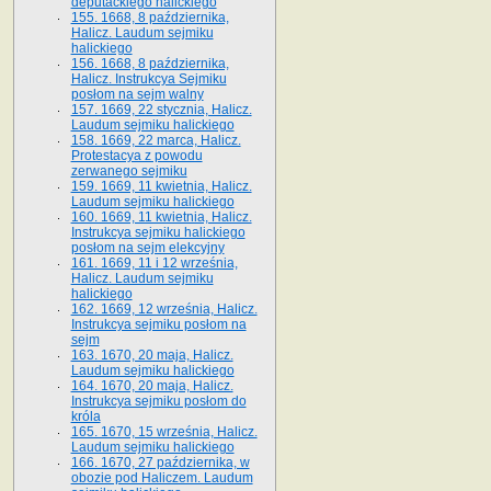
deputackiego halickiego
155. 1668, 8 października,
Halicz. Laudum sejmiku
halickiego
156. 1668, 8 października,
Halicz. Instrukcya Sejmiku
posłom na sejm walny
157. 1669, 22 stycznia, Halicz.
Laudum sejmiku halickiego
158. 1669, 22 marca, Halicz.
Protestacya z powodu
zerwanego sejmiku
159. 1669, 11 kwietnia, Halicz.
Laudum sejmiku halickiego
160. 1669, 11 kwietnia, Halicz.
Instrukcya sejmiku halickiego
posłom na sejm elekcyjny
161. 1669, 11 i 12 września,
Halicz. Laudum sejmiku
halickiego
162. 1669, 12 września, Halicz.
Instrukcya sejmiku posłom na
sejm
163. 1670, 20 maja, Halicz.
Laudum sejmiku halickiego
164. 1670, 20 maja, Halicz.
Instrukcya sejmiku posłom do
króla
165. 1670, 15 września, Halicz.
Laudum sejmiku halickiego
166. 1670, 27 października, w
obozie pod Haliczem. Laudum