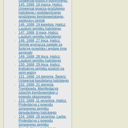
Uniwersał poborcy podymnego.
145. 1668, 16 marca, Halicz.
Uniwersał pisarza grodzkiego
halickiego i podstarościego
grodzkiego trembowelskiego,
zwołujący sejmik
146. 1668, 19 kwietnia, Halicz.
Laudum sejmiku halickiego
147. 1668, 9 maja, Halicz.
Laudum sejmiku halickiego
148. 1668, 27 lipca, Halicz.
Sejmik wyznacza zapłatę za
funkcyę poselską i wydaje inne
asygnaty
149. 1668, 28 lipca, Halicz.
Laudum sejmiku halickiego
150. 1668, 29 lipca, Halicz.
Instrukcya sejmiku posłom na
sejm walny
151. 1668, 14 sierpnia, Świerz.
Uniwersał kasztelana halickiego
152. 1668, 31 sierpnia,
Trembowla. Manifestacya
szlachty trembowelskiej z
powodu okazowania
153. 1668, 11 września, Halicz.
Protestacya z powodu
zerwanego sejmiku
deputackiego halickiego
154. 1668, 28 września, Lwów.
Protestacya z powodu
zerwanego sejmiku