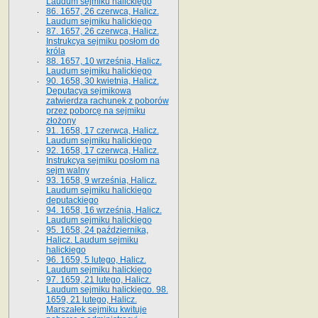
Laudum sejmiku halickiego
86. 1657, 26 czerwca, Halicz.
Laudum sejmiku halickiego
87. 1657, 26 czerwca, Halicz.
Instrukcya sejmiku posłom do
króla
88. 1657, 10 września, Halicz.
Laudum sejmiku halickiego
90. 1658, 30 kwietnia, Halicz.
Deputacya sejmikowa
zatwierdza rachunek z poborów
przez poborcę na sejmiku
złożony
91. 1658, 17 czerwca, Halicz.
Laudum sejmiku halickiego
92. 1658, 17 czerwca, Halicz.
Instrukcya sejmiku posłom na
sejm walny
93. 1658, 9 września, Halicz.
Laudum sejmiku halickiego
deputackiego
94. 1658, 16 września, Halicz.
Laudum sejmiku halickiego
95. 1658, 24 października,
Halicz. Laudum sejmiku
halickiego
96. 1659, 5 lutego, Halicz.
Laudum sejmiku halickiego
97. 1659, 21 lutego, Halicz.
Laudum sejmiku halickiego. 98.
1659, 21 lutego, Halicz.
Marszałek sejmiku kwituje