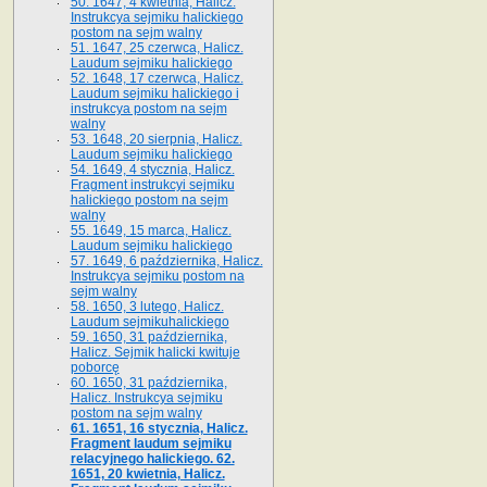
50. 1647, 4 kwietnia, Halicz.
Instrukcya sejmiku halickiego
postom na sejm walny
51. 1647, 25 czerwca, Halicz.
Laudum sejmiku halickiego
52. 1648, 17 czerwca, Halicz.
Laudum sejmiku halickiego i
instrukcya postom na sejm
walny
53. 1648, 20 sierpnia, Halicz.
Laudum sejmiku halickiego
54. 1649, 4 stycznia, Halicz.
Fragment instrukcyi sejmiku
halickiego postom na sejm
walny
55. 1649, 15 marca, Halicz.
Laudum sejmiku halickiego
57. 1649, 6 października, Halicz.
Instrukcya sejmiku postom na
sejm walny
58. 1650, 3 lutego, Halicz.
Laudum sejmikuhalickiego
59. 1650, 31 października,
Halicz. Sejmik halicki kwituje
poborcę
60. 1650, 31 października,
Halicz. Instrukcya sejmiku
postom na sejm walny
61. 1651, 16 stycznia, Halicz.
Fragment laudum sejmiku
relacyjnego halickiego. 62.
1651, 20 kwietnia, Halicz.