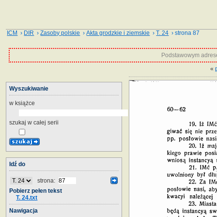
ICM
›
DIR
›
Zasoby polskie
›
Akta grodzkie i ziemskie
›
T. 24
› strona 87
Podstawowym adrese
«
Wyszukiwanie
w książce
szukaj w całej serii
Idź do
strona:
Pobierz pełen tekst
T. 24.txt
Nawigacja