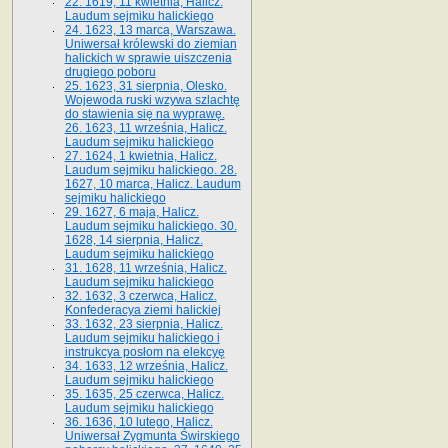
22. 1619, 11 kwietnia, Halicz.
Laudum sejmiku halickiego
24. 1623, 13 marca, Warszawa.
Uniwersał królewski do ziemian
halickich w sprawie uiszczenia
drugiego poboru
25. 1623, 31 sierpnia, Olesko.
Wojewoda ruski wzywa szlachtę
do stawienia się na wyprawę.
26. 1623, 11 września, Halicz.
Laudum sejmiku halickiego
27. 1624, 1 kwietnia, Halicz.
Laudum sejmiku halickiego. 28.
1627, 10 marca, Halicz. Laudum
sejmiku halickiego
29. 1627, 6 maja, Halicz.
Laudum sejmiku halickiego. 30.
1628, 14 sierpnia, Halicz.
Laudum sejmiku halickiego
31. 1628, 11 września, Halicz.
Laudum sejmiku halickiego
32. 1632, 3 czerwca, Halicz.
Konfederacya ziemi halickiej
33. 1632, 23 sierpnia, Halicz.
Laudum sejmiku halickiego i
instrukcya posłom na elekcyę
34. 1633, 12 września, Halicz.
Laudum sejmiku halickiego
35. 1635, 25 czerwca, Halicz.
Laudum sejmiku halickiego
36. 1636, 10 lutego, Halicz.
Uniwersał Zygmunta Świrskiego