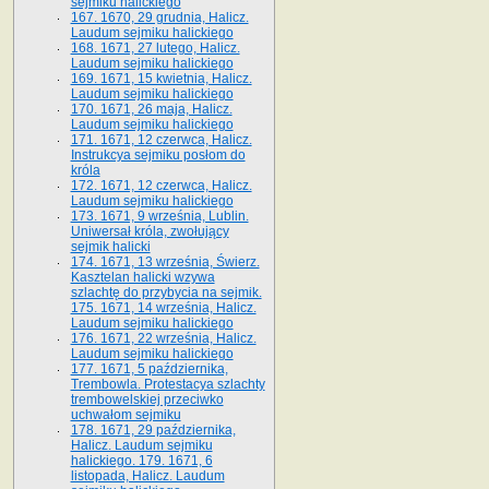
sejmiku halickiego
167. 1670, 29 grudnia, Halicz.
Laudum sejmiku halickiego
168. 1671, 27 lutego, Halicz.
Laudum sejmiku halickiego
169. 1671, 15 kwietnia, Halicz.
Laudum sejmiku halickiego
170. 1671, 26 maja, Halicz.
Laudum sejmiku halickiego
171. 1671, 12 czerwca, Halicz.
Instrukcya sejmiku posłom do
króla
172. 1671, 12 czerwca, Halicz.
Laudum sejmiku halickiego
173. 1671, 9 września, Lublin.
Uniwersał króla, zwołujący
sejmik halicki
174. 1671, 13 września, Świerz.
Kasztelan halicki wzywa
szlachtę do przybycia na sejmik.
175. 1671, 14 września, Halicz.
Laudum sejmiku halickiego
176. 1671, 22 września, Halicz.
Laudum sejmiku halickiego
177. 1671, 5 października,
Trembowla. Protestacya szlachty
trembowelskiej przeciwko
uchwałom sejmiku
178. 1671, 29 października,
Halicz. Laudum sejmiku
halickiego. 179. 1671, 6
listopada, Halicz. Laudum