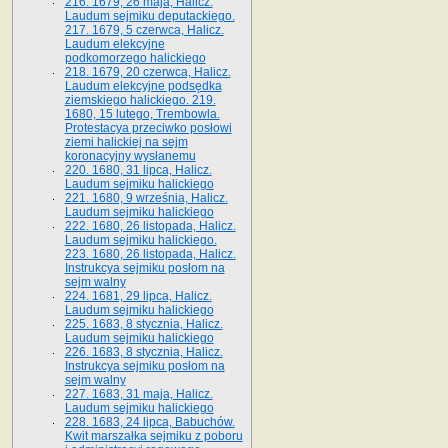
216. 1679, 26 maja, Halicz.
Laudum sejmiku deputackiego.
217. 1679, 5 czerwca, Halicz.
Laudum elekcyjne
podkomorzego halickiego
218. 1679, 20 czerwca, Halicz.
Laudum elekcyjne podsędka
ziemskiego halickiego. 219.
1680, 15 lutego, Trembowla.
Protestacya przeciwko posłowi
ziemi halickiej na sejm
koronacyjny wysłanemu
220. 1680, 31 lipca, Halicz.
Laudum sejmiku halickiego
221. 1680, 9 września, Halicz.
Laudum sejmiku halickiego
222. 1680, 26 listopada, Halicz.
Laudum sejmiku halickiego.
223. 1680, 26 listopada, Halicz.
Instrukcya sejmiku posłom na
sejm walny
224. 1681, 29 lipca, Halicz.
Laudum sejmiku halickiego
225. 1683, 8 stycznia, Halicz.
Laudum sejmiku halickiego
226. 1683, 8 stycznia, Halicz.
Instrukcya sejmiku posłom na
sejm walny
227. 1683, 31 maja, Halicz.
Laudum sejmiku halickiego
228. 1683, 24 lipca, Babuchów.
Kwit marszałka sejmiku z poboru