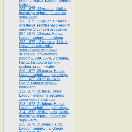
grudnia, Halicz. Laudum sejmiku
halickiego
205. 1675, 23 grudnia, Halicz.
Instrukcya sejmiku posłom na
sejm walny
206. 1675, 23 grudnia, Halicz.
Attestacya sejmiku halickiego w
sprawie Ordynacyi ostrogskiej
207. 1676, 12 maja, Halicz.
Laudum sejmiku halickiego
208. 1676, 12 czerwca, Halicz.
Uniwersał marszałka
sejmikowego w sprawie
składania uchwalonych
poborów. 209. 1676, 3 grudnia,
Halicz. Instrukcya sejmiku
posłom na sejm walny
210. 1677, 29 marca, Halicz.
Laudum sejmiku deputackiego
211. 1677, 20 (?) czerwca,
Halicz. Laudum sejmiku
halickiego
212. 1677, 20 lipca, Halicz.
Laudum elekcyjne sędziego
ziemskiego halickiego
213. 1678, 21 lutego, Halicz.
Laudum sejmiku deputackiego.
214. 1678, 28 listopada, Halicz.
Instrukcya sejmiku posłom na
sejm walny
215. 1679, 25 maja, Halicz.
Laudum sejmiku halickiego