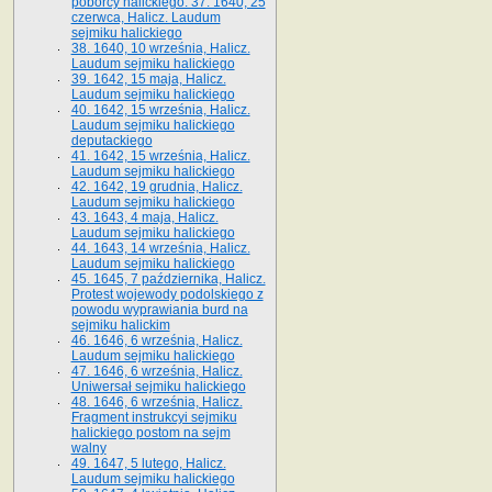
poborcy halickiego. 37. 1640, 25
czerwca, Halicz. Laudum
sejmiku halickiego
38. 1640, 10 września, Halicz.
Laudum sejmiku halickiego
39. 1642, 15 maja, Halicz.
Laudum sejmiku halickiego
40. 1642, 15 września, Halicz.
Laudum sejmiku halickiego
deputackiego
41. 1642, 15 września, Halicz.
Laudum sejmiku halickiego
42. 1642, 19 grudnia, Halicz.
Laudum sejmiku halickiego
43. 1643, 4 maja, Halicz.
Laudum sejmiku halickiego
44. 1643, 14 września, Halicz.
Laudum sejmiku halickiego
45. 1645, 7 października, Halicz.
Protest wojewody podolskiego z
powodu wyprawiania burd na
sejmiku halickim
46. 1646, 6 września, Halicz.
Laudum sejmiku halickiego
47. 1646, 6 września, Halicz.
Uniwersał sejmiku halickiego
48. 1646, 6 września, Halicz.
Fragment instrukcyi sejmiku
halickiego postom na sejm
walny
49. 1647, 5 lutego, Halicz.
Laudum sejmiku halickiego