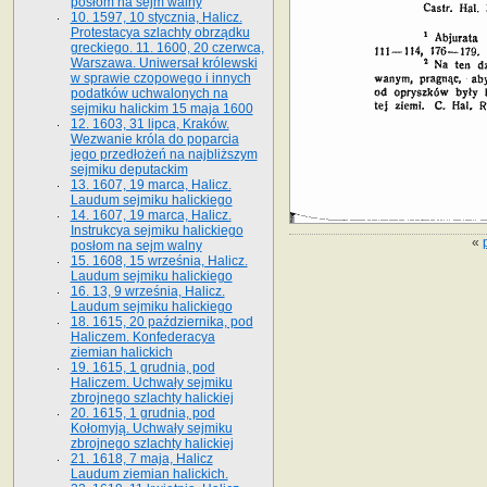
posłom na sejm walny
10. 1597, 10 stycznia, Halicz.
Protestacya szlachty obrządku
greckiego. 11. 1600, 20 czerwca,
Warszawa. Uniwersał królewski
w sprawie czopowego i innych
podatków uchwalonych na
sejmiku halickim 15 maja 1600
12. 1603, 31 lipca, Kraków.
Wezwanie króla do poparcia
jego przedłożeń na najbliższym
sejmiku deputackim
13. 1607, 19 marca, Halicz.
Laudum sejmiku halickiego
14. 1607, 19 marca, Halicz.
Instrukcya sejmiku halickiego
«
posłom na sejm walny
15. 1608, 15 września, Halicz.
Laudum sejmiku halickiego
16. 13, 9 września, Halicz.
Laudum sejmiku halickiego
18. 1615, 20 października, pod
Haliczem. Konfederacya
ziemian halickich
19. 1615, 1 grudnia, pod
Haliczem. Uchwały sejmiku
zbrojnego szlachty halickiej
20. 1615, 1 grudnia, pod
Kołomyją. Uchwały sejmiku
zbrojnego szlachty halickiej
21. 1618, 7 maja, Halicz
Laudum ziemian halickich.