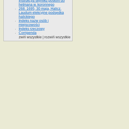
Instrukcya sejmiku posłom do
hetmana w. koronnego
268. 1695, 30 maja, Halicz.
Laudum elekcyjne podsędka
halickiego
Indeks nazw osób i
miejscowości
Indeks rzeczowy
Corrigenda
zwiń wszystkie
|
rozwiń wszystkie