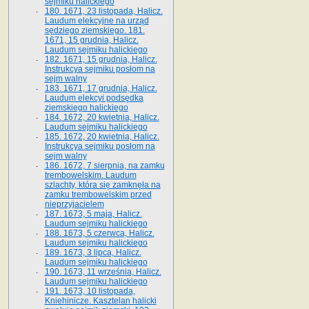
sejmiku halickiego
180. 1671, 23 listopada, Halicz.
Laudum elekcyjne na urząd
sędziego ziemskiego. 181.
1671, 15 grudnia, Halicz.
Laudum sejmiku halickiego
182. 1671, 15 grudnia, Halicz.
Instrukcya sejmiku posłom na
sejm walny
183. 1671, 17 grudnia, Halicz.
Laudum elekcyi podsędka
ziemskiego halickiego
184. 1672, 20 kwietnia, Halicz.
Laudum sejmiku halickiego
185. 1672, 20 kwietnia, Halicz.
Instrukcya sejmiku posłom na
sejm walny
186. 1672, 7 sierpnia, na zamku
trembowelskim. Laudum
szlachty, która się zamknęła na
zamku trembowelskim przed
nieprzyjacielem
187. 1673, 5 maja, Halicz.
Laudum sejmiku halickiego
188. 1673, 5 czerwca, Halicz.
Laudum sejmiku halickiego
189. 1673, 3 lipca, Halicz.
Laudum sejmiku halickiego
190. 1673, 11 września, Halicz.
Laudum sejmiku halickiego
191. 1673, 10 listopada,
Kniehinicze. Kasztelan halicki