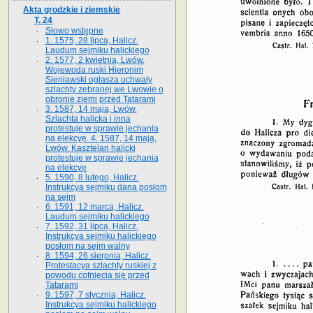
Akta grodzkie i ziemskie
T. 24
Słowo wstępne
1. 1575, 28 lipca, Halicz.
Laudum sejmiku halickiego
2. 1577, 2 kwietnia, Lwów.
Wojewoda ruski Hieronim
Sieniawski ogłasza uchwały
szlachty zebranej we Lwowie o
obronie ziemi przed Tatarami
3. 1587, 14 maja, Lwów.
Szlachta halicka i inna
protestuje w sprawie jechania
na elekcyę. 4. 1587, 14 maja,
Lwów. Kasztelan halicki
protestuje w sprawie jechania
na elekcyę
5. 1590, 8 lutego, Halicz.
Instrukcya sejmiku dana posłom
na sejm
6. 1591, 12 marca, Halicz.
Laudum sejmiku halickiego
7. 1592, 31 lipca, Halicz.
Instrukcya sejmiku halickiego
posłom na sejm walny
8. 1594, 26 sierpnia, Halicz.
Protestacya szlachty ruskiej z
powodu cofnięcia się przed
Tatarami
9. 1597, 7 stycznia, Halicz.
Instrukcya sejmiku halickiego