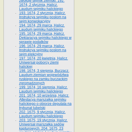
zwołuje sejmik ziemski. 192.
1674, 2 stycznia, Halicz.
Laudum sejmiku halickiego
193. 1674, 2 stycznia, Halicz.
Instrukcya sejmiku posłom na
sejm konwokacyjny
194. 1674, 29 marca, Halicz.
Laudum sejmiku halickiego
195. 1674, 29 marca, Halicz.
Deklaracya sejmiku halickiego w
sprawie podatków
196. 1674, 29 marca, Halicz.
Instrukcya sejmiku posłom na
sejm elekcyjny
197. 1674, 20 kwietnia, Halicz.
Uniwersał poborcy ziemi
halickiej
198. 1674, 3 sierpnia, Buczacz.
Laudum ziemian województwa
ruskiego na zamku buczackim
zgromadzonych
199. 1674, 16 sierpnia, Halicz.
Laudum sejmiku halickiego
201. 1674, 10 września, Halicz.
Attestacya marszałka sejmiku
halickiego o obiorze deputata na
trybunał lubelski
202. 1675, 9 stycznia, Halicz.
Laudum sejmiku halickiego
203. 1675, 19 stycznia, Halicz.
Uniwersał marszałka sądów
kapturowych. 204. 1675, 23