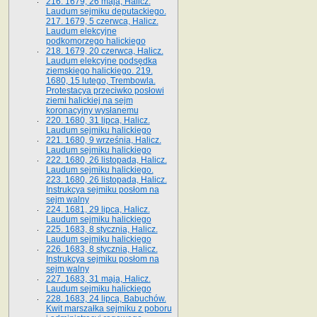
216. 1679, 26 maja, Halicz.
Laudum sejmiku deputackiego.
217. 1679, 5 czerwca, Halicz.
Laudum elekcyjne
podkomorzego halickiego
218. 1679, 20 czerwca, Halicz.
Laudum elekcyjne podsędka
ziemskiego halickiego. 219.
1680, 15 lutego, Trembowla.
Protestacya przeciwko posłowi
ziemi halickiej na sejm
koronacyjny wysłanemu
220. 1680, 31 lipca, Halicz.
Laudum sejmiku halickiego
221. 1680, 9 września, Halicz.
Laudum sejmiku halickiego
222. 1680, 26 listopada, Halicz.
Laudum sejmiku halickiego.
223. 1680, 26 listopada, Halicz.
Instrukcya sejmiku posłom na
sejm walny
224. 1681, 29 lipca, Halicz.
Laudum sejmiku halickiego
225. 1683, 8 stycznia, Halicz.
Laudum sejmiku halickiego
226. 1683, 8 stycznia, Halicz.
Instrukcya sejmiku posłom na
sejm walny
227. 1683, 31 maja, Halicz.
Laudum sejmiku halickiego
228. 1683, 24 lipca, Babuchów.
Kwit marszałka sejmiku z poboru