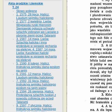
Akta grodzkie i ziemskie
T. 24
Słowo wstępne
1. 1575, 28 lipca, Halicz.
Laudum sejmiku halickiego
2. 1577, 2 kwietnia, Lwów.
Wojewoda ruski Hieronim
Sieniawski ogłasza uchwały
szlachty zebranej we Lwowie o
obronie ziemi przed Tatarami
3. 1587, 14 maja, Lwów.
Szlachta halicka i inna
protestuje w sprawie jechania
na elekcyę. 4. 1587, 14 maja,
Lwów. Kasztelan halicki
protestuje w sprawie jechania
na elekcyę
5. 1590, 8 lutego, Halicz.
Instrukcya sejmiku dana posłom
na sejm
6. 1591, 12 marca, Halicz.
Laudum sejmiku halickiego
7. 1592, 31 lipca, Halicz.
Instrukcya sejmiku halickiego
posłom na sejm walny
8. 1594, 26 sierpnia, Halicz.
Protestacya szlachty ruskiej z
powodu cofnięcia się przed
Tatarami
9. 1597, 7 stycznia, Halicz.
Instrukcya sejmiku halickiego