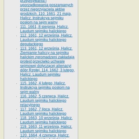
przepisywania i
uporządkowania poszarpanych
przez nieprzyjaciela aktów
grodzkich. 110. 1661, 21 maja,
Halicz. Instrukcya sejmiku
posłom na sejm walny
111. 1661, 8 sierpnia, Halicz.
Laudum sejmiku halickiego
112. 1661, 12 września, Halicz.
Laudum sejmiku halickiego
deputackiego
113. 1661, 12 września, Halicz.
Ziemianie haliccy na sejmiku
halickim zgromadzeni zakładają
protest przeciwko uchwale
sejmowej dotyczącej alienacyi
dóbr Rzptej. 114. 1662, 3 lutego,
Halicz. Laudum sejmiku
halickiego
115. 1662, 4 lutego, Halicz.
Instrukcya sejmiku posłom na
sejm walny
116. 1662, 5 czerwca, Halicz.
Laudum sejmiku halickiego
relacyjnego
117. 1662, 7 lipca, Halicz.
Laudum sejmiku halickiego
118. 1663, 10 września, Halicz.
Laudum sejmiku halickiego
119. 1663, 11 września, Halicz.
Laudum sejmiku halickiego
120. 1664, 4 czerwca, Halicz.