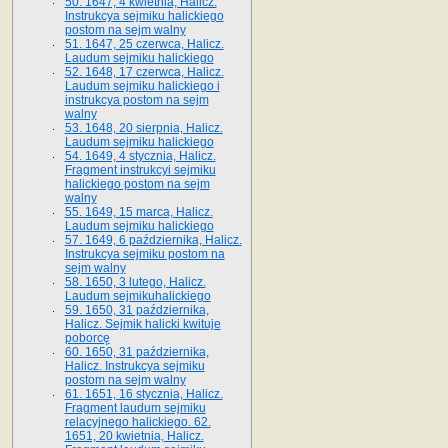
50. 1647, 4 kwietnia, Halicz.
Instrukcya sejmiku halickiego
postom na sejm walny
51. 1647, 25 czerwca, Halicz.
Laudum sejmiku halickiego
52. 1648, 17 czerwca, Halicz.
Laudum sejmiku halickiego i
instrukcya postom na sejm
walny
53. 1648, 20 sierpnia, Halicz.
Laudum sejmiku halickiego
54. 1649, 4 stycznia, Halicz.
Fragment instrukcyi sejmiku
halickiego postom na sejm
walny
55. 1649, 15 marca, Halicz.
Laudum sejmiku halickiego
57. 1649, 6 października, Halicz.
Instrukcya sejmiku postom na
sejm walny
58. 1650, 3 lutego, Halicz.
Laudum sejmikuhalickiego
59. 1650, 31 października,
Halicz. Sejmik halicki kwituje
poborcę
60. 1650, 31 października,
Halicz. Instrukcya sejmiku
postom na sejm walny
61. 1651, 16 stycznia, Halicz.
Fragment laudum sejmiku
relacyjnego halickiego. 62.
1651, 20 kwietnia, Halicz.