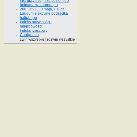
Instrukcya sejmiku posłom do
hetmana w. koronnego
268. 1695, 30 maja, Halicz.
Laudum elekcyjne podsędka
halickiego
Indeks nazw osób i
miejscowości
Indeks rzeczowy
Corrigenda
zwiń wszystkie
|
rozwiń wszystkie