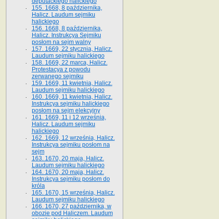
deputackiego halickiego
155. 1668, 8 października,
Halicz. Laudum sejmiku
halickiego
156. 1668, 8 października,
Halicz. Instrukcya Sejmiku
posłom na sejm walny
157. 1669, 22 stycznia, Halicz.
Laudum sejmiku halickiego
158. 1669, 22 marca, Halicz.
Protestacya z powodu
zerwanego sejmiku
159. 1669, 11 kwietnia, Halicz.
Laudum sejmiku halickiego
160. 1669, 11 kwietnia, Halicz.
Instrukcya sejmiku halickiego
posłom na sejm elekcyjny
161. 1669, 11 i 12 września,
Halicz. Laudum sejmiku
halickiego
162. 1669, 12 września, Halicz.
Instrukcya sejmiku posłom na
sejm
163. 1670, 20 maja, Halicz.
Laudum sejmiku halickiego
164. 1670, 20 maja, Halicz.
Instrukcya sejmiku posłom do
króla
165. 1670, 15 września, Halicz.
Laudum sejmiku halickiego
166. 1670, 27 października, w
obozie pod Haliczem. Laudum