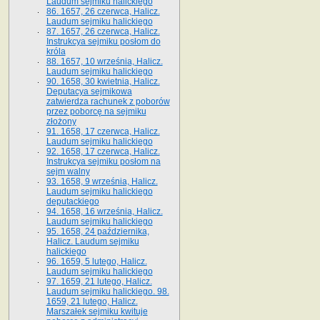
Laudum sejmiku halickiego
86. 1657, 26 czerwca, Halicz.
Laudum sejmiku halickiego
87. 1657, 26 czerwca, Halicz.
Instrukcya sejmiku posłom do
króla
88. 1657, 10 września, Halicz.
Laudum sejmiku halickiego
90. 1658, 30 kwietnia, Halicz.
Deputacya sejmikowa
zatwierdza rachunek z poborów
przez poborcę na sejmiku
złożony
91. 1658, 17 czerwca, Halicz.
Laudum sejmiku halickiego
92. 1658, 17 czerwca, Halicz.
Instrukcya sejmiku posłom na
sejm walny
93. 1658, 9 września, Halicz.
Laudum sejmiku halickiego
deputackiego
94. 1658, 16 września, Halicz.
Laudum sejmiku halickiego
95. 1658, 24 października,
Halicz. Laudum sejmiku
halickiego
96. 1659, 5 lutego, Halicz.
Laudum sejmiku halickiego
97. 1659, 21 lutego, Halicz.
Laudum sejmiku halickiego. 98.
1659, 21 lutego, Halicz.
Marszałek sejmiku kwituje