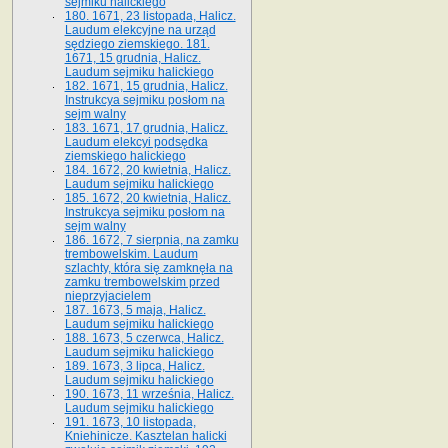
sejmiku halickiego
180. 1671, 23 listopada, Halicz.
Laudum elekcyjne na urząd
sędziego ziemskiego. 181.
1671, 15 grudnia, Halicz.
Laudum sejmiku halickiego
182. 1671, 15 grudnia, Halicz.
Instrukcya sejmiku posłom na
sejm walny
183. 1671, 17 grudnia, Halicz.
Laudum elekcyi podsędka
ziemskiego halickiego
184. 1672, 20 kwietnia, Halicz.
Laudum sejmiku halickiego
185. 1672, 20 kwietnia, Halicz.
Instrukcya sejmiku posłom na
sejm walny
186. 1672, 7 sierpnia, na zamku
trembowelskim. Laudum
szlachty, która się zamknęła na
zamku trembowelskim przed
nieprzyjacielem
187. 1673, 5 maja, Halicz.
Laudum sejmiku halickiego
188. 1673, 5 czerwca, Halicz.
Laudum sejmiku halickiego
189. 1673, 3 lipca, Halicz.
Laudum sejmiku halickiego
190. 1673, 11 września, Halicz.
Laudum sejmiku halickiego
191. 1673, 10 listopada,
Kniehinicze. Kasztelan halicki