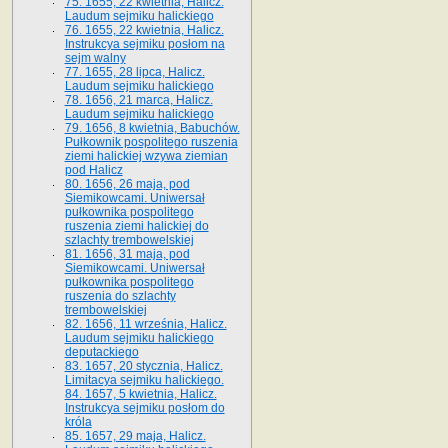
75. 1655, 22 kwietnia, Halicz.
Laudum sejmiku halickiego
76. 1655, 22 kwietnia, Halicz.
Instrukcya sejmiku posłom na
sejm walny
77. 1655, 28 lipca, Halicz.
Laudum sejmiku halickiego
78. 1656, 21 marca, Halicz.
Laudum sejmiku halickiego
79. 1656, 8 kwietnia, Babuchów.
Pułkownik pospolitego ruszenia
ziemi halickiej wzywa ziemian
pod Halicz
80. 1656, 26 maja, pod
Siemikowcami. Uniwersał
pułkownika pospolitego
ruszenia ziemi halickiej do
szlachty trembowelskiej
81. 1656, 31 maja, pod
Siemikowcami. Uniwersał
pułkownika pospolitego
ruszenia do szlachty
trembowelskiej
82. 1656, 11 września, Halicz.
Laudum sejmiku halickiego
deputackiego
83. 1657, 20 stycznia, Halicz.
Limitacya sejmiku halickiego.
84. 1657, 5 kwietnia, Halicz.
Instrukcya sejmiku posłom do
króla
85. 1657, 29 maja, Halicz.