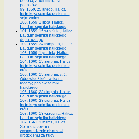
poborcę z administracyi
podatków
99. 1659, 25 lutego, Halicz.
Instrukcya sejmiku posłom na
sejm walny
100. 1659, 1 lipca, Halicz.
Laudum sejmiku halickiego
101. 1659, 15 września, Halicz.
Laudum sejmiku halickiego
deputackiego
102. 1659, 24 listopada, Halicz.
Laudum sejmiku halickiego
103. 1659, 1 grudnia, Halicz.
Laudum sejmiku halickiego
104. 1660, 13 sierpnia, Halicz.
Instrukcya sejmiku posłom do
króla
105. 1660, 13 sierpnia, s. 1.
Odpowiedź królewska na
legacyę posłów sejmiku
halickiego
106. 1660, 23 sierpnia, Halicz.
Laudum sejmiku halickiego
107. 1660, 23 sierpnia, Halicz.
Instrukcya sejmiku posłom do
króla
108. 1660, 13 września, Halicz.
Laudum sejmiku halickiego
109. 1661, 2 marca, Halicz.
Sejmik zapewnia
wynagrodzenie pisarzowi
grodzkiemu za trudy