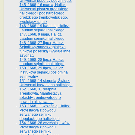
Uniwersał poborcy podymnego.
145. 1668, 16 marca, Halicz.
Uniwersał pisarza grodzkiego
halickiego i podstarościego
grodzkiego trembowelskiego,
zwołujący sejmik
146. 1668, 19 kwietnia, Halicz.
Laudum sejmiku halickiego
147. 1668, 9 maja, Halicz.
Laudum sejmiku halickiego
148. 1668, 27 lipca, Halicz.
Sejmik wyznacza zapłatę za
funkcyę poselską i wydaje inne
asygnaty
149. 1668, 28 lipca, Halicz.
Laudum sejmiku halickiego
150. 1668, 29 lipca, Halicz.
Instrukcya sejmiku posłom na
sejm walny
151. 1668, 14 sierpnia, Świerz.
Uniwersał kasztelana halickiego
152. 1668, 31 sierpnia,
Trembowla. Manifestacya
szlachty trembowelskiej z
powodu okazowania
153. 1668, 11 września, Halicz.
Protestacya z powodu
zerwanego sejmiku
deputackiego halickiego
154. 1668, 28 września, Lwów.
Protestacya z powodu
zerwanego sejmiku