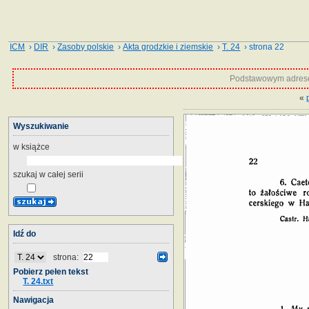
ICM
›
DIR
›
Zasoby polskie
›
Akta grodzkie i ziemskie
›
T. 24
› strona 22
Podstawowym adrese
«
Wyszukiwanie
w książce
szukaj w całej serii
Idź do
strona:
Pobierz pełen tekst
T. 24.txt
Nawigacja