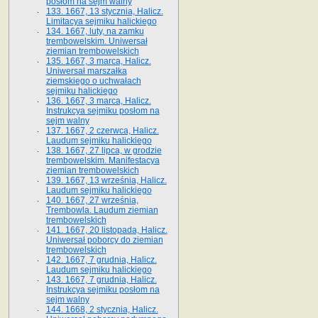
posłom na sejm walny
133. 1667, 13 stycznia, Halicz.
Limitacya sejmiku halickiego
134. 1667, luty, na zamku
trembowelskim. Uniwersał
ziemian trembowelskich
135. 1667, 3 marca, Halicz.
Uniwersał marszałka
ziemskiego o uchwałach
sejmiku halickiego
136. 1667, 3 marca, Halicz.
Instrukcya sejmiku posłom na
sejm walny
137. 1667, 2 czerwca, Halicz.
Laudum sejmiku halickiego
138. 1667, 27 lipca, w grodzie
trembowelskim. Manifestacya
ziemian trembowelskich
139. 1667, 13 września, Halicz.
Laudum sejmiku halickiego
140. 1667, 27 września,
Trembowla. Laudum ziemian
trembowelskich
141. 1667, 20 listopada, Halicz.
Uniwersał poborcy do ziemian
trembowelskich
142. 1667, 7 grudnia, Halicz.
Laudum sejmiku halickiego
143. 1667, 7 grudnia, Halicz.
Instrukcya sejmiku posłom na
sejm walny
144. 1668, 2 stycznia, Halicz.