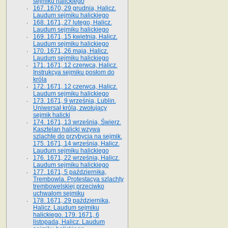
sejmiku halickiego
167. 1670, 29 grudnia, Halicz.
Laudum sejmiku halickiego
168. 1671, 27 lutego, Halicz.
Laudum sejmiku halickiego
169. 1671, 15 kwietnia, Halicz.
Laudum sejmiku halickiego
170. 1671, 26 maja, Halicz.
Laudum sejmiku halickiego
171. 1671, 12 czerwca, Halicz.
Instrukcya sejmiku posłom do
króla
172. 1671, 12 czerwca, Halicz.
Laudum sejmiku halickiego
173. 1671, 9 września, Lublin.
Uniwersał króla, zwołujący
sejmik halicki
174. 1671, 13 września, Świerz.
Kasztelan halicki wzywa
szlachtę do przybycia na sejmik.
175. 1671, 14 września, Halicz.
Laudum sejmiku halickiego
176. 1671, 22 września, Halicz.
Laudum sejmiku halickiego
177. 1671, 5 października,
Trembowla. Protestacya szlachty
trembowelskiej przeciwko
uchwałom sejmiku
178. 1671, 29 października,
Halicz. Laudum sejmiku
halickiego. 179. 1671, 6
listopada, Halicz. Laudum