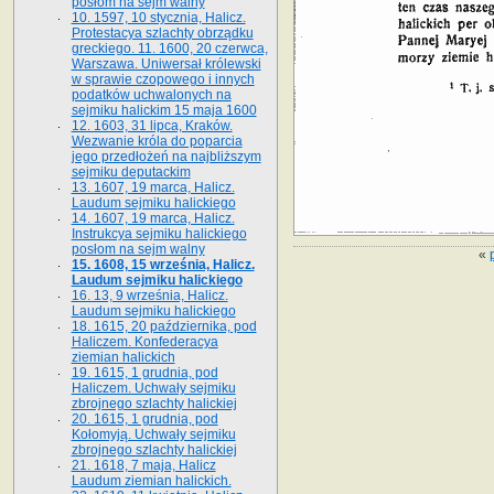
posłom na sejm walny
10. 1597, 10 stycznia, Halicz.
Protestacya szlachty obrządku
greckiego. 11. 1600, 20 czerwca,
Warszawa. Uniwersał królewski
w sprawie czopowego i innych
podatków uchwalonych na
sejmiku halickim 15 maja 1600
12. 1603, 31 lipca, Kraków.
Wezwanie króla do poparcia
jego przedłożeń na najbliższym
sejmiku deputackim
13. 1607, 19 marca, Halicz.
Laudum sejmiku halickiego
14. 1607, 19 marca, Halicz.
Instrukcya sejmiku halickiego
posłom na sejm walny
«
15. 1608, 15 września, Halicz.
Laudum sejmiku halickiego
16. 13, 9 września, Halicz.
Laudum sejmiku halickiego
18. 1615, 20 października, pod
Haliczem. Konfederacya
ziemian halickich
19. 1615, 1 grudnia, pod
Haliczem. Uchwały sejmiku
zbrojnego szlachty halickiej
20. 1615, 1 grudnia, pod
Kołomyją. Uchwały sejmiku
zbrojnego szlachty halickiej
21. 1618, 7 maja, Halicz
Laudum ziemian halickich.