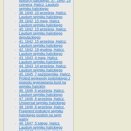
poborcy halickiego. 37. 1640, 25
czerwca, Halicz. Laudum
sejmiku halickiego
38. 1640, 10 września, Halicz.
Laudum sejmiku halickiego
39. 1642, 15 maja, Halicz.
Laudum sejmiku halickiego
40. 1642, 15 września, Halicz.
Laudum sejmiku halickiego
deputackiego
41. 1642, 15 września, Halicz.
Laudum sejmiku halickiego
42. 1642, 19 grudnia, Halicz.
Laudum sejmiku halickiego
43. 1643, 4 maja, Halicz.
Laudum sejmiku halickiego
44. 1643, 14 września, Halicz.
Laudum sejmiku halickiego
45. 1645, 7 października, Halicz.
Protest wojewody podolskiego z
powodu wyprawiania burd na
sejmiku halickim
46. 1646, 6 września, Halicz.
Laudum sejmiku halickiego
47. 1646, 6 września, Halicz.
Uniwersał sejmiku halickiego
48. 1646, 6 września, Halicz.
Fragment instrukcyi sejmiku
halickiego postom na sejm
walny
49. 1647, 5 lutego, Halicz.
Laudum sejmiku halickiego