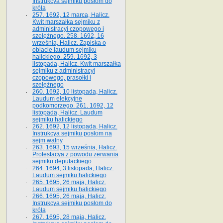
Instrukcya sejmiku posłom do
króla
257. 1692, 12 marca, Halicz.
Kwit marszałka sejmiku z
administracyi czopowego i
szelężnego. 258. 1692, 16
września, Halicz. Zapiska o
oblacie laudum sejmiku
halickiego. 259. 1692, 3
listopada, Halicz. Kwit marszałka
sejmiku z administracyi
czopowego, prasołki i
szelężnego
260. 1692, 10 listopada, Halicz.
Laudum elekcyjne
podkomorzego. 261. 1692, 12
listopada, Halicz. Laudum
sejmiku halickiego
262. 1692, 12 listopada, Halicz.
Instrukcya sejmiku posłom na
sejm walny
263. 1693, 15 września, Halicz.
Protestacya z powodu zerwania
sejmiku deputackiego
264. 1694, 3 listopada, Halicz.
Laudum sejmiku halickiego
265. 1695, 26 maja, Halicz.
Laudum sejmiku halickiego
266. 1695, 26 maja, Halicz.
Instrukcya sejmiku posłom do
króla
267. 1695, 28 maja, Halicz.