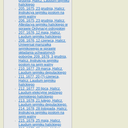
grudnia, Halicz. Laudum sejmiku
halickiego
205. 1675, 23 grudnia, Halicz.
Instrukcya sejmiku posłom na
sejm walny
206. 1675, 23 grudnia, Halicz.
Attestacya sejmiku halickiego w
sprawie Ordynacyi ostrogskiej
207. 1676, 12 maja, Halicz.
Laudum sejmiku halickiego
208. 1676, 12 czerwca, Halicz.
Uniwersał marszałka
sejmikowego w sprawie
składania uchwalonych
poborów. 209. 1676, 3 grudnia,
Halicz. Instrukcya sejmiku
posłom na sejm walny
210. 1677, 29 marca, Halicz.
Laudum sejmiku deputackiego
211. 1677, 20 (?) czerwca,
Halicz. Laudum sejmiku
halickiego
212. 1677, 20 lipca, Halicz.
Laudum elekcyjne sędziego
ziemskiego halickiego
213. 1678, 21 lutego, Halicz.
Laudum sejmiku deputackiego.
214. 1678, 28 listopada, Halicz.
Instrukcya sejmiku posłom na
sejm walny
215. 1679, 25 maja, Halicz.
Laudum sejmiku halickiego