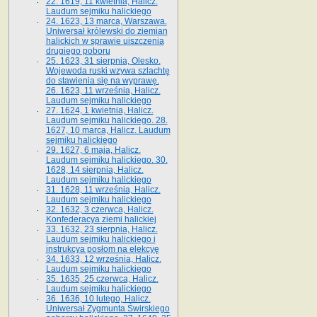
22. 1619, 11 kwietnia, Halicz.
Laudum sejmiku halickiego
24. 1623, 13 marca, Warszawa.
Uniwersał królewski do ziemian
halickich w sprawie uiszczenia
drugiego poboru
25. 1623, 31 sierpnia, Olesko.
Wojewoda ruski wzywa szlachtę
do stawienia się na wyprawę.
26. 1623, 11 września, Halicz.
Laudum sejmiku halickiego
27. 1624, 1 kwietnia, Halicz.
Laudum sejmiku halickiego. 28.
1627, 10 marca, Halicz. Laudum
sejmiku halickiego
29. 1627, 6 maja, Halicz.
Laudum sejmiku halickiego. 30.
1628, 14 sierpnia, Halicz.
Laudum sejmiku halickiego
31. 1628, 11 września, Halicz.
Laudum sejmiku halickiego
32. 1632, 3 czerwca, Halicz.
Konfederacya ziemi halickiej
33. 1632, 23 sierpnia, Halicz.
Laudum sejmiku halickiego i
instrukcya posłom na elekcyę
34. 1633, 12 września, Halicz.
Laudum sejmiku halickiego
35. 1635, 25 czerwca, Halicz.
Laudum sejmiku halickiego
36. 1636, 10 lutego, Halicz.
Uniwersał Zygmunta Świrskiego