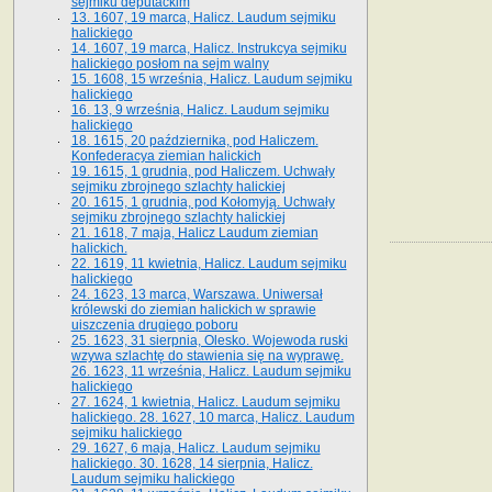
sejmiku deputackim
13. 1607, 19 marca, Halicz. Laudum sejmiku
halickiego
14. 1607, 19 marca, Halicz. Instrukcya sejmiku
halickiego posłom na sejm walny
15. 1608, 15 września, Halicz. Laudum sejmiku
halickiego
16. 13, 9 września, Halicz. Laudum sejmiku
halickiego
18. 1615, 20 października, pod Haliczem.
Konfederacya ziemian halickich
19. 1615, 1 grudnia, pod Haliczem. Uchwały
sejmiku zbrojnego szlachty halickiej
20. 1615, 1 grudnia, pod Kołomyją. Uchwały
sejmiku zbrojnego szlachty halickiej
21. 1618, 7 maja, Halicz Laudum ziemian
halickich.
22. 1619, 11 kwietnia, Halicz. Laudum sejmiku
halickiego
24. 1623, 13 marca, Warszawa. Uniwersał
królewski do ziemian halickich w sprawie
uiszczenia drugiego poboru
25. 1623, 31 sierpnia, Olesko. Wojewoda ruski
wzywa szlachtę do stawienia się na wyprawę.
26. 1623, 11 września, Halicz. Laudum sejmiku
halickiego
27. 1624, 1 kwietnia, Halicz. Laudum sejmiku
halickiego. 28. 1627, 10 marca, Halicz. Laudum
sejmiku halickiego
29. 1627, 6 maja, Halicz. Laudum sejmiku
halickiego. 30. 1628, 14 sierpnia, Halicz.
Laudum sejmiku halickiego