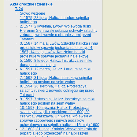
Akta grodzkie i ziemskie
T. 24
Słowo wstępne
1. 1575, 28 lipca, Halicz. Laudum sejmiku
halickiego
2. 1577, 2 kwietnia, Lwów. Wojewoda ruski
Hieronim Sieniawski ogłasza uchwały szlachty
zebranej we Lwowie o obronie ziemi przed
Tatarami
3. 1587, 14 maja, Lwów. Szlachta halicka i inna
protestuje w sprawie jechania na elekcyę. 4.
1587, 14 maja, Lwów. Kasztelan halicki
protestuje w sprawie jechania na elekcyę
5. 1590, 8 lutego, Halicz. Instrukcya sejmiku
dana posłom na sejm
6. 1591, 12 marca, Halicz. Laudum sejmiku
halickiego
7. 1592, 31 lipca, Halicz. Instrukcya sejmiku
halickiego posłom na sejm walny
8. 1594, 26 sierpnia, Halicz. Protestacya
szlachty ruskiej z powodu cofnięcia się przed
Tatarami
9. 1597, 7 stycznia, Halicz. Instrukcya sejmiku
halickiego posłom na sejm walny
10. 1597, 10 stycznia, Halicz. Protestacya
szlachty obrządku greckiego. 11. 1600, 20
czerwca, Warszawa. Uniwersał królewski w
sprawie czopowego i innych podatków
uchwalonych na sejmiku halickim 15 maja 1600
12. 1603, 31 lipca, Kraków. Wezwanie króla do
poparcia jego przedłożeń na najbliższym