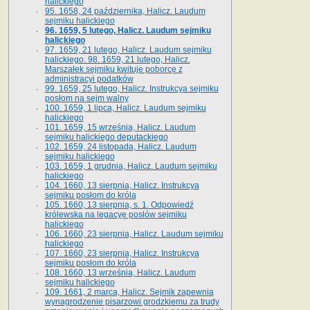
halickiego
95. 1658, 24 października, Halicz. Laudum
sejmiku halickiego
96. 1659, 5 lutego, Halicz. Laudum sejmiku
halickiego
97. 1659, 21 lutego, Halicz. Laudum sejmiku
halickiego. 98. 1659, 21 lutego, Halicz.
Marszałek sejmiku kwituje poborcę z
administracyi podatków
99. 1659, 25 lutego, Halicz. Instrukcya sejmiku
posłom na sejm walny
100. 1659, 1 lipca, Halicz. Laudum sejmiku
halickiego
101. 1659, 15 września, Halicz. Laudum
sejmiku halickiego deputackiego
102. 1659, 24 listopada, Halicz. Laudum
sejmiku halickiego
103. 1659, 1 grudnia, Halicz. Laudum sejmiku
halickiego
104. 1660, 13 sierpnia, Halicz. Instrukcya
sejmiku posłom do króla
105. 1660, 13 sierpnia, s. 1. Odpowiedź
królewska na legacyę posłów sejmiku
halickiego
106. 1660, 23 sierpnia, Halicz. Laudum sejmiku
halickiego
107. 1660, 23 sierpnia, Halicz. Instrukcya
sejmiku posłom do króla
108. 1660, 13 września, Halicz. Laudum
sejmiku halickiego
109. 1661, 2 marca, Halicz. Sejmik zapewnia
wynagrodzenie pisarzowi grodzkiemu za trudy