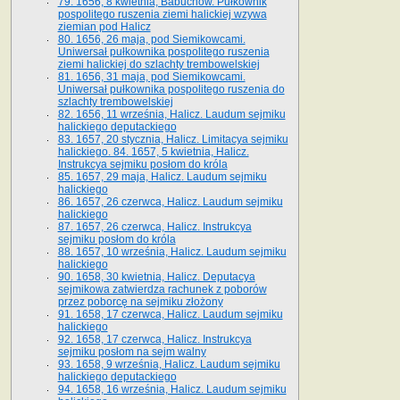
79. 1656, 8 kwietnia, Babuchów. Pułkownik
pospolitego ruszenia ziemi halickiej wzywa
ziemian pod Halicz
80. 1656, 26 maja, pod Siemikowcami.
Uniwersał pułkownika pospolitego ruszenia
ziemi halickiej do szlachty trembowelskiej
81. 1656, 31 maja, pod Siemikowcami.
Uniwersał pułkownika pospolitego ruszenia do
szlachty trembowelskiej
82. 1656, 11 września, Halicz. Laudum sejmiku
halickiego deputackiego
83. 1657, 20 stycznia, Halicz. Limitacya sejmiku
halickiego. 84. 1657, 5 kwietnia, Halicz.
Instrukcya sejmiku posłom do króla
85. 1657, 29 maja, Halicz. Laudum sejmiku
halickiego
86. 1657, 26 czerwca, Halicz. Laudum sejmiku
halickiego
87. 1657, 26 czerwca, Halicz. Instrukcya
sejmiku posłom do króla
88. 1657, 10 września, Halicz. Laudum sejmiku
halickiego
90. 1658, 30 kwietnia, Halicz. Deputacya
sejmikowa zatwierdza rachunek z poborów
przez poborcę na sejmiku złożony
91. 1658, 17 czerwca, Halicz. Laudum sejmiku
halickiego
92. 1658, 17 czerwca, Halicz. Instrukcya
sejmiku posłom na sejm walny
93. 1658, 9 września, Halicz. Laudum sejmiku
halickiego deputackiego
94. 1658, 16 września, Halicz. Laudum sejmiku