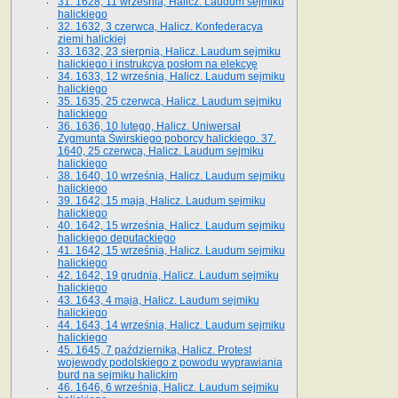
31. 1628, 11 września, Halicz. Laudum sejmiku
halickiego
32. 1632, 3 czerwca, Halicz. Konfederacya
ziemi halickiej
33. 1632, 23 sierpnia, Halicz. Laudum sejmiku
halickiego i instrukcya posłom na elekcyę
34. 1633, 12 września, Halicz. Laudum sejmiku
halickiego
35. 1635, 25 czerwca, Halicz. Laudum sejmiku
halickiego
36. 1636, 10 lutego, Halicz. Uniwersał
Zygmunta Świrskiego poborcy halickiego. 37.
1640, 25 czerwca, Halicz. Laudum sejmiku
halickiego
38. 1640, 10 września, Halicz. Laudum sejmiku
halickiego
39. 1642, 15 maja, Halicz. Laudum sejmiku
halickiego
40. 1642, 15 września, Halicz. Laudum sejmiku
halickiego deputackiego
41. 1642, 15 września, Halicz. Laudum sejmiku
halickiego
42. 1642, 19 grudnia, Halicz. Laudum sejmiku
halickiego
43. 1643, 4 maja, Halicz. Laudum sejmiku
halickiego
44. 1643, 14 września, Halicz. Laudum sejmiku
halickiego
45. 1645, 7 października, Halicz. Protest
wojewody podolskiego z powodu wyprawiania
burd na sejmiku halickim
46. 1646, 6 września, Halicz. Laudum sejmiku