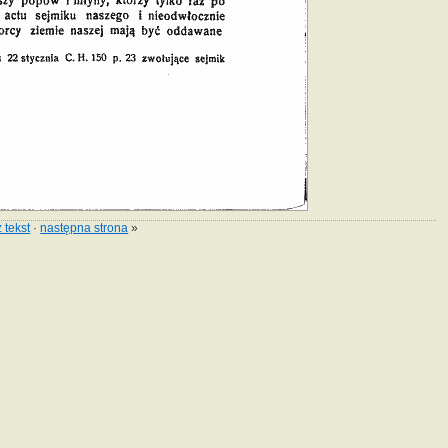
 tekst
·
następna strona
»