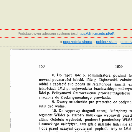
Podstawowym adresem systemu jest
https://dir.icm.edu.pl/pl/
.
«
poprzednia strona
·
pobierz skan
·
pobierz