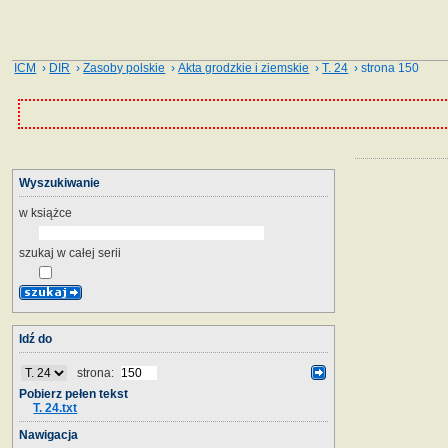
ICM
›
DIR
›
Zasoby polskie
›
Akta grodzkie i ziemskie
›
T. 24
› strona 150
Wyszukiwanie
w książce
szukaj w całej serii
Idź do
strona:
Pobierz pełen tekst
T. 24.txt
Nawigacja