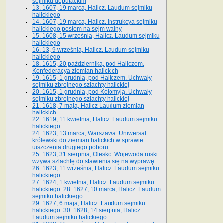
sejmiku deputackim
13. 1607, 19 marca, Halicz. Laudum sejmiku
halickiego
14. 1607, 19 marca, Halicz. Instrukcya sejmiku
halickiego posłom na sejm walny
15. 1608, 15 września, Halicz. Laudum sejmiku
halickiego
16. 13, 9 września, Halicz. Laudum sejmiku
halickiego
18. 1615, 20 października, pod Haliczem.
Konfederacya ziemian halickich
19. 1615, 1 grudnia, pod Haliczem. Uchwały
sejmiku zbrojnego szlachty halickiej
20. 1615, 1 grudnia, pod Kołomyją. Uchwały
sejmiku zbrojnego szlachty halickiej
21. 1618, 7 maja, Halicz Laudum ziemian
halickich.
22. 1619, 11 kwietnia, Halicz. Laudum sejmiku
halickiego
24. 1623, 13 marca, Warszawa. Uniwersał
królewski do ziemian halickich w sprawie
uiszczenia drugiego poboru
25. 1623, 31 sierpnia, Olesko. Wojewoda ruski
wzywa szlachtę do stawienia się na wyprawę.
26. 1623, 11 września, Halicz. Laudum sejmiku
halickiego
27. 1624, 1 kwietnia, Halicz. Laudum sejmiku
halickiego. 28. 1627, 10 marca, Halicz. Laudum
sejmiku halickiego
29. 1627, 6 maja, Halicz. Laudum sejmiku
halickiego. 30. 1628, 14 sierpnia, Halicz.
Laudum sejmiku halickiego