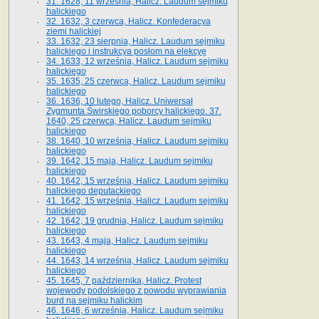
31. 1628, 11 września, Halicz. Laudum sejmiku
halickiego
32. 1632, 3 czerwca, Halicz. Konfederacya
ziemi halickiej
33. 1632, 23 sierpnia, Halicz. Laudum sejmiku
halickiego i instrukcya posłom na elekcyę
34. 1633, 12 września, Halicz. Laudum sejmiku
halickiego
35. 1635, 25 czerwca, Halicz. Laudum sejmiku
halickiego
36. 1636, 10 lutego, Halicz. Uniwersał
Zygmunta Świrskiego poborcy halickiego. 37.
1640, 25 czerwca, Halicz. Laudum sejmiku
halickiego
38. 1640, 10 września, Halicz. Laudum sejmiku
halickiego
39. 1642, 15 maja, Halicz. Laudum sejmiku
halickiego
40. 1642, 15 września, Halicz. Laudum sejmiku
halickiego deputackiego
41. 1642, 15 września, Halicz. Laudum sejmiku
halickiego
42. 1642, 19 grudnia, Halicz. Laudum sejmiku
halickiego
43. 1643, 4 maja, Halicz. Laudum sejmiku
halickiego
44. 1643, 14 września, Halicz. Laudum sejmiku
halickiego
45. 1645, 7 października, Halicz. Protest
wojewody podolskiego z powodu wyprawiania
burd na sejmiku halickim
46. 1646, 6 września, Halicz. Laudum sejmiku