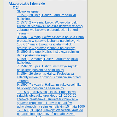
Akta grodzkie i ziemskie
T. 24
Słowo wstępne
1. 1575, 28 lipca, Halicz. Laudum sejmiku
halickiego
2. 1577, 2 kwietnia, Lwów. Wojewoda ruski
Hieronim Sieniawski ogłasza uchwały szlachty
zebranej we Lwowie o obronie ziemi przed
Tatarami
3. 1587, 14 maja, Lwów. Szlachta halicka i inna
protestuje w sprawie jechania na elekcyę. 4.
1587, 14 maja, Lwów. Kasztelan halicki
protestuje w sprawie jechania na elekcyę
5. 1590, 8 lutego, Halicz. Instrukcya sejmiku
dana posłom na sejm
6. 1591, 12 marca, Halicz. Laudum sejmiku
halickiego
7. 1592, 31 lipca, Halicz. Instrukcya sejmiku
halickiego posłom na sejm walny
8. 1594, 26 sierpnia, Halicz. Protestacya
szlachty ruskiej z powodu cofnięcia się przed
Tatarami
9. 1597, 7 stycznia, Halicz. Instrukcya sejmiku
halickiego posłom na sejm walny
10. 1597, 10 stycznia, Halicz. Protestacya
szlachty obrządku greckiego. 11. 1600, 20
czerwca, Warszawa. Uniwersał królewski w
sprawie czopowego i innych podatków
uchwalonych na sejmiku halickim 15 maja 1600
12. 1603, 31 lipca, Kraków. Wezwanie króla do
poparcia jego przedłożeń na najbliższym