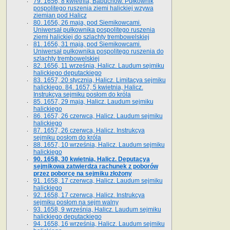
79. 1656, 8 kwietnia, Babuchów. Pułkownik
pospolitego ruszenia ziemi halickiej wzywa
ziemian pod Halicz
80. 1656, 26 maja, pod Siemikowcami.
Uniwersał pułkownika pospolitego ruszenia
ziemi halickiej do szlachty trembowelskiej
81. 1656, 31 maja, pod Siemikowcami.
Uniwersał pułkownika pospolitego ruszenia do
szlachty trembowelskiej
82. 1656, 11 września, Halicz. Laudum sejmiku
halickiego deputackiego
83. 1657, 20 stycznia, Halicz. Limitacya sejmiku
halickiego. 84. 1657, 5 kwietnia, Halicz.
Instrukcya sejmiku posłom do króla
85. 1657, 29 maja, Halicz. Laudum sejmiku
halickiego
86. 1657, 26 czerwca, Halicz. Laudum sejmiku
halickiego
87. 1657, 26 czerwca, Halicz. Instrukcya
sejmiku posłom do króla
88. 1657, 10 września, Halicz. Laudum sejmiku
halickiego
90. 1658, 30 kwietnia, Halicz. Deputacya
sejmikowa zatwierdza rachunek z poborów
przez poborcę na sejmiku złożony
91. 1658, 17 czerwca, Halicz. Laudum sejmiku
halickiego
92. 1658, 17 czerwca, Halicz. Instrukcya
sejmiku posłom na sejm walny
93. 1658, 9 września, Halicz. Laudum sejmiku
halickiego deputackiego
94. 1658, 16 września, Halicz. Laudum sejmiku