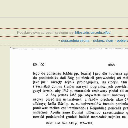
Podstawowym adresem systemu jest
https://dir.icm.edu.pl/pl/
.
«
poprzednia strona
·
pobierz skan
·
pobierz