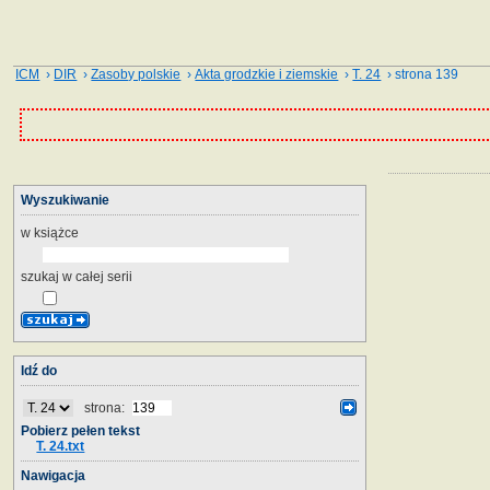
ICM
›
DIR
›
Zasoby polskie
›
Akta grodzkie i ziemskie
›
T. 24
› strona 139
Wyszukiwanie
w książce
szukaj w całej serii
Idź do
strona:
Pobierz pełen tekst
T. 24.txt
Nawigacja