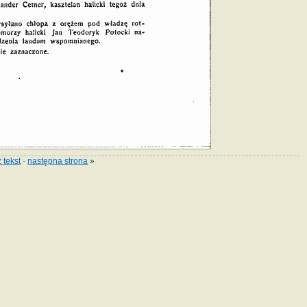
 tekst
·
następna strona
»