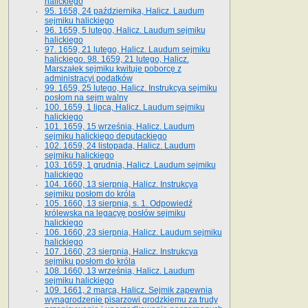
halickiego
95. 1658, 24 października, Halicz. Laudum
sejmiku halickiego
96. 1659, 5 lutego, Halicz. Laudum sejmiku
halickiego
97. 1659, 21 lutego, Halicz. Laudum sejmiku
halickiego. 98. 1659, 21 lutego, Halicz.
Marszałek sejmiku kwituje poborcę z
administracyi podatków
99. 1659, 25 lutego, Halicz. Instrukcya sejmiku
posłom na sejm walny
100. 1659, 1 lipca, Halicz. Laudum sejmiku
halickiego
101. 1659, 15 września, Halicz. Laudum
sejmiku halickiego deputackiego
102. 1659, 24 listopada, Halicz. Laudum
sejmiku halickiego
103. 1659, 1 grudnia, Halicz. Laudum sejmiku
halickiego
104. 1660, 13 sierpnia, Halicz. Instrukcya
sejmiku posłom do króla
105. 1660, 13 sierpnia, s. 1. Odpowiedź
królewska na legacyę posłów sejmiku
halickiego
106. 1660, 23 sierpnia, Halicz. Laudum sejmiku
halickiego
107. 1660, 23 sierpnia, Halicz. Instrukcya
sejmiku posłom do króla
108. 1660, 13 września, Halicz. Laudum
sejmiku halickiego
109. 1661, 2 marca, Halicz. Sejmik zapewnia
wynagrodzenie pisarzowi grodzkiemu za trudy