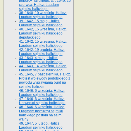
poborcy halickiego. 37. 1640, 25
czerwca, Halicz. Laudum
sejmiku halickiego
38. 1640, 10 września, Halicz.
Laudum sejmiku halickiego
39. 1642, 15 maja, Halicz.
Laudum sejmiku halickiego
40. 1642, 15 września, Halicz.
Laudum sejmiku halickiego
deputackiego
41. 1642, 15 września, Halicz.
Laudum sejmiku halickiego
42. 1642, 19 grudnia, Halicz.
Laudum sejmiku halickiego
43. 1643, 4 maja, Halicz.
Laudum sejmiku halickiego
44. 1643, 14 września, Halicz.
Laudum sejmiku halickiego
45. 1645, 7 października, Halicz.
Protest wojewody podolskiego z
powodu wyprawiania burd na
sejmiku halickim
46. 1646, 6 września, Halicz.
Laudum sejmiku halickiego
47. 1646, 6 września, Halicz.
Uniwersał sejmiku halickiego
48. 1646, 6 września, Halicz.
Fragment instrukcyi sejmiku
halickiego postom na sejm
walny
49. 1647, 5 lutego, Halicz.
Laudum sejmiku halickiego