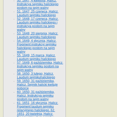
50. 1647, 4 kwietnia, Halicz.
Instrukcya sejmiku halickiego
postom na sejm walny
51. 1647, 25 czerwca, Halicz.
Laudum sejmiku halickiego
52. 1648, 17 czerwca, Halicz.
Laudum sejmiku halickiego i
instrukcya postom na sejm
walny
53. 1648, 20 sierpnia, Halicz.
Laudum sejmiku halickiego
54. 1649, 4 stycznia, Halicz.
Fragment instrukcyi sejmiku
halickiego postom na sejm
walny
55. 1649, 15 marca, Halicz.
Laudum sejmiku halickiego
57. 1649, 6 października, Halicz.
Instrukcya sejmiku postom na
sejm walny
58. 1650, 3 lutego, Halicz.
Laudum sejmikuhalickiego
59. 1650, 31 października,
Halicz. Sejmik halicki kwituje
poborcę
60. 1650, 31 października,
Halicz. Instrukcya sejmiku
postom na sejm walny
61. 1651, 16 stycznia, Halicz.
Fragment laudum sejmiku
relacyjnego halickiego. 62.
1651, 20 kwietnia, Halicz.