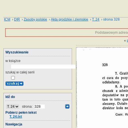
ICM
›
DIR
›
Zasoby polskie
›
Akta grodzkie i ziemskie
›
T. 24
› strona 328
Podstawowym adrese
«
Wyszukiwanie
w książce
szukaj w całej serii
Idź do
strona:
Pobierz pełen tekst
T. 24.txt
Nawigacja