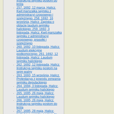
Instrukcya sejmiku posłom do
króla
257. 1692, 12 marca, Halicz.
Kwit marszałka sejmiku z
administracyi czopowego i
szelężnego. 258. 1692, 16
września, Halicz. Zapiska o
oblacie laudum sejmiku
halickiego. 259. 1692, 3
listopada, Halicz. Kwit marszałka
sejmiku z administracyi
czopowego, prasołki i
szelężnego
260. 1692, 10 listopada, Halicz.
Laudum elekcyjne
podkomorzego. 261. 1692, 12
listopada, Halicz. Laudum
sejmiku halickiego
262. 1692, 12 listopada, Halicz.
Instrukcya sejmiku posłom na
sejm walny
263. 1693, 15 września, Halicz.
Protestacya z powodu zerwania
sejmiku deputackiego
264. 1694, 3 listopada, Halicz.
Laudum sejmiku halickiego
265. 1695, 26 maja, Halicz.
Laudum sejmiku halickiego
266. 1695, 26 maja, Halicz.
Instrukcya sejmiku posłom do
króla
267. 1695, 28 maja, Halicz.