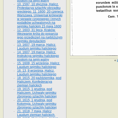
posłom na sejm walny
10. 1597, 10 stycznia, Halicz.
Protestacya szlachty obrządku
greckiego. 11. 1600, 20 czerwca,
Warszawa. Uniwersał królewski
w sprawie czopowego i innych
podatków uchwalonych na
sejmiku halickim 15 maja 1600
12. 1603, 31 lipca, Kraków.
Wezwanie króla do poparcia
jego przedłożeń na najbliższym
sejmiku deputackim
13. 1607, 19 marca, Halicz.
Laudum sejmiku halickiego
14. 1607, 19 marca, Halicz.
Instrukcya sejmiku halickiego
posłom na sejm walny
«
15. 1608, 15 września, Halicz.
Laudum sejmiku halickiego
16. 13, 9 września, Halicz.
Laudum sejmiku halickiego
18. 1615, 20 października, pod
Haliczem. Konfederacya
ziemian halickich
19. 1615, 1 grudnia, pod
Haliczem. Uchwały sejmiku
zbrojnego szlachty halickiej
20. 1615, 1 grudnia, pod
Kołomyją. Uchwały sejmiku
zbrojnego szlachty halickiej
21. 1618, 7 maja, Halicz
Laudum ziemian halickich.