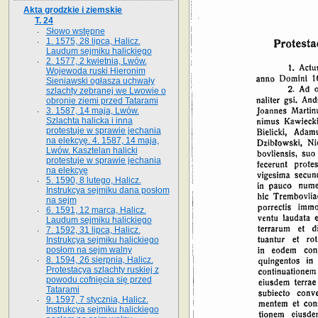
Akta grodzkie i ziemskie
T. 24
Słowo wstępne
1. 1575, 28 lipca, Halicz.
Laudum sejmiku halickiego
2. 1577, 2 kwietnia, Lwów.
Wojewoda ruski Hieronim
Sieniawski ogłasza uchwały
szlachty zebranej we Lwowie o
obronie ziemi przed Tatarami
3. 1587, 14 maja, Lwów.
Szlachta halicka i inna
protestuje w sprawie jechania
na elekcyę. 4. 1587, 14 maja,
Lwów. Kasztelan halicki
protestuje w sprawie jechania
na elekcyę
5. 1590, 8 lutego, Halicz.
Instrukcya sejmiku dana posłom
na sejm
6. 1591, 12 marca, Halicz.
Laudum sejmiku halickiego
7. 1592, 31 lipca, Halicz.
Instrukcya sejmiku halickiego
posłom na sejm walny
8. 1594, 26 sierpnia, Halicz.
Protestacya szlachty ruskiej z
powodu cofnięcia się przed
Tatarami
9. 1597, 7 stycznia, Halicz.
Instrukcya sejmiku halickiego