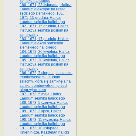
sejmiku halickiego
180. 1671, 23 listopada, Halicz.
Laudum elekcyjne na urząd
sędziego ziemskiego. 181.
1671, 15 grudnia, Halicz.
Laudum sejmiku halickiego
182. 1671, 15 grudnia, Halicz.
Instrukcya sejmiku posłom na
sejm walny
183. 1671, 17 grudnia, Halicz.
Laudum elekcyi podsędka
ziemskiego halickiego
184. 1672, 20 kwietnia, Halicz.
Laudum sejmiku halickiego
185. 1672, 20 kwietnia, Halicz.
Instrukcya sejmiku posłom na
sejm walny
186. 1672, 7 sierpnia, na zamku
trembowelskim. Laudum
szlachty, która się zamknęła na
zamku trembowelskim przed
nieprzyjacielem
187. 1673, 5 maja, Halicz.
Laudum sejmiku halickiego
188. 1673, 5 czerwca, Halicz.
Laudum sejmiku halickiego
189. 1673, 3 lipca, Halicz.
Laudum sejmiku halickiego
190. 1673, 11 września, Halicz.
Laudum sejmiku halickiego
191. 1673, 10 listopada,
Kniehinicze. Kasztelan halicki