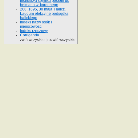
Instrukcya sejmiku posłom do
hetmana w. koronnego
268. 1695, 30 maja, Halicz.
Laudum elekcyjne podsędka
halickiego
Indeks nazw osób i
miejscowości
Indeks rzeczowy
Corrigenda
zwiń wszystkie
|
rozwiń wszystkie