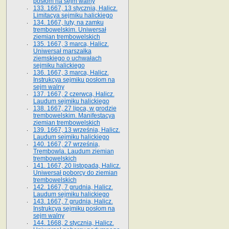
posłom na sejm walny
133. 1667, 13 stycznia, Halicz.
Limitacya sejmiku halickiego
134. 1667, luty, na zamku
trembowelskim. Uniwersał
ziemian trembowelskich
135. 1667, 3 marca, Halicz.
Uniwersał marszałka
ziemskiego o uchwałach
sejmiku halickiego
136. 1667, 3 marca, Halicz.
Instrukcya sejmiku posłom na
sejm walny
137. 1667, 2 czerwca, Halicz.
Laudum sejmiku halickiego
138. 1667, 27 lipca, w grodzie
trembowelskim. Manifestacya
ziemian trembowelskich
139. 1667, 13 września, Halicz.
Laudum sejmiku halickiego
140. 1667, 27 września,
Trembowla. Laudum ziemian
trembowelskich
141. 1667, 20 listopada, Halicz.
Uniwersał poborcy do ziemian
trembowelskich
142. 1667, 7 grudnia, Halicz.
Laudum sejmiku halickiego
143. 1667, 7 grudnia, Halicz.
Instrukcya sejmiku posłom na
sejm walny
144. 1668, 2 stycznia, Halicz.