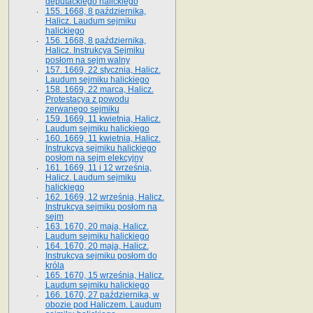
deputackiego halickiego
155. 1668, 8 października,
Halicz. Laudum sejmiku
halickiego
156. 1668, 8 października,
Halicz. Instrukcya Sejmiku
posłom na sejm walny
157. 1669, 22 stycznia, Halicz.
Laudum sejmiku halickiego
158. 1669, 22 marca, Halicz.
Protestacya z powodu
zerwanego sejmiku
159. 1669, 11 kwietnia, Halicz.
Laudum sejmiku halickiego
160. 1669, 11 kwietnia, Halicz.
Instrukcya sejmiku halickiego
posłom na sejm elekcyjny
161. 1669, 11 i 12 września,
Halicz. Laudum sejmiku
halickiego
162. 1669, 12 września, Halicz.
Instrukcya sejmiku posłom na
sejm
163. 1670, 20 maja, Halicz.
Laudum sejmiku halickiego
164. 1670, 20 maja, Halicz.
Instrukcya sejmiku posłom do
króla
165. 1670, 15 września, Halicz.
Laudum sejmiku halickiego
166. 1670, 27 października, w
obozie pod Haliczem. Laudum