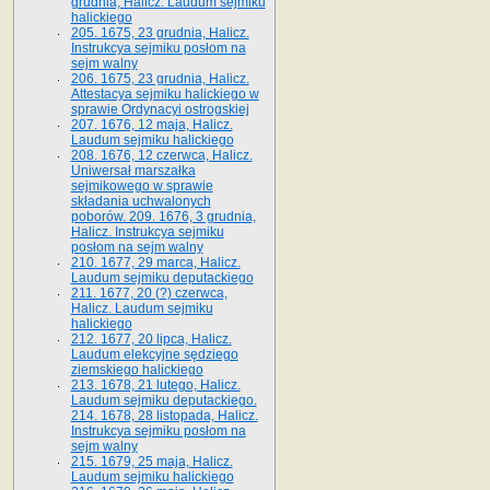
grudnia, Halicz. Laudum sejmiku
halickiego
205. 1675, 23 grudnia, Halicz.
Instrukcya sejmiku posłom na
sejm walny
206. 1675, 23 grudnia, Halicz.
Attestacya sejmiku halickiego w
sprawie Ordynacyi ostrogskiej
207. 1676, 12 maja, Halicz.
Laudum sejmiku halickiego
208. 1676, 12 czerwca, Halicz.
Uniwersał marszałka
sejmikowego w sprawie
składania uchwalonych
poborów. 209. 1676, 3 grudnia,
Halicz. Instrukcya sejmiku
posłom na sejm walny
210. 1677, 29 marca, Halicz.
Laudum sejmiku deputackiego
211. 1677, 20 (?) czerwca,
Halicz. Laudum sejmiku
halickiego
212. 1677, 20 lipca, Halicz.
Laudum elekcyjne sędziego
ziemskiego halickiego
213. 1678, 21 lutego, Halicz.
Laudum sejmiku deputackiego.
214. 1678, 28 listopada, Halicz.
Instrukcya sejmiku posłom na
sejm walny
215. 1679, 25 maja, Halicz.
Laudum sejmiku halickiego