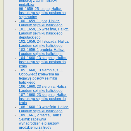
poborcę z administracyi
podatków
99. 1659, 25 lutego, Halicz.
Instrukcya sejmiku posłom na
sejm walny
100. 1659, 1 lipca, Halicz.
Laudum sejmiku halickiego
101. 1659, 15 września, Halicz.
Laudum sejmiku halickiego
deputackiego
102. 1659, 24 listopada, Halicz.
Laudum sejmiku halickiego
103. 1659, 1 grudnia, Halicz.
Laudum sejmiku halickiego
104. 1660, 13 sierpnia, Halicz.
Instrukcya sejmiku posłom do
króla
105. 1660, 13 sierpnia, s. 1.
Odpowiedź królewska na
legacyę posłów sejmiku
halickiego
106. 1660, 23 sierpnia, Halicz.
Laudum sejmiku halickiego
107. 1660, 23 sierpnia, Halicz.
Instrukcya sejmiku posłom do
króla
108. 1660, 13 września, Halicz.
Laudum sejmiku halickiego
109. 1661, 2 marca, Halicz.
Sejmik zapewnia
wynagrodzenie pisarzowi
grodzkiemu za trudy