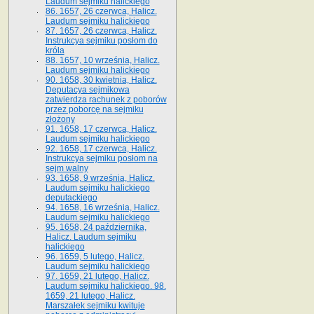
Laudum sejmiku halickiego
86. 1657, 26 czerwca, Halicz.
Laudum sejmiku halickiego
87. 1657, 26 czerwca, Halicz.
Instrukcya sejmiku posłom do
króla
88. 1657, 10 września, Halicz.
Laudum sejmiku halickiego
90. 1658, 30 kwietnia, Halicz.
Deputacya sejmikowa
zatwierdza rachunek z poborów
przez poborcę na sejmiku
złożony
91. 1658, 17 czerwca, Halicz.
Laudum sejmiku halickiego
92. 1658, 17 czerwca, Halicz.
Instrukcya sejmiku posłom na
sejm walny
93. 1658, 9 września, Halicz.
Laudum sejmiku halickiego
deputackiego
94. 1658, 16 września, Halicz.
Laudum sejmiku halickiego
95. 1658, 24 października,
Halicz. Laudum sejmiku
halickiego
96. 1659, 5 lutego, Halicz.
Laudum sejmiku halickiego
97. 1659, 21 lutego, Halicz.
Laudum sejmiku halickiego. 98.
1659, 21 lutego, Halicz.
Marszałek sejmiku kwituje