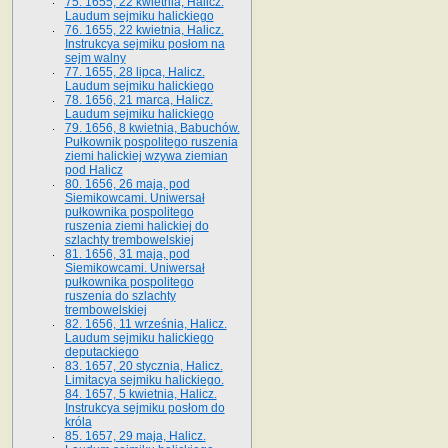
75. 1655, 22 kwietnia, Halicz.
Laudum sejmiku halickiego
76. 1655, 22 kwietnia, Halicz.
Instrukcya sejmiku posłom na
sejm walny
77. 1655, 28 lipca, Halicz.
Laudum sejmiku halickiego
78. 1656, 21 marca, Halicz.
Laudum sejmiku halickiego
79. 1656, 8 kwietnia, Babuchów.
Pułkownik pospolitego ruszenia
ziemi halickiej wzywa ziemian
pod Halicz
80. 1656, 26 maja, pod
Siemikowcami. Uniwersał
pułkownika pospolitego
ruszenia ziemi halickiej do
szlachty trembowelskiej
81. 1656, 31 maja, pod
Siemikowcami. Uniwersał
pułkownika pospolitego
ruszenia do szlachty
trembowelskiej
82. 1656, 11 września, Halicz.
Laudum sejmiku halickiego
deputackiego
83. 1657, 20 stycznia, Halicz.
Limitacya sejmiku halickiego.
84. 1657, 5 kwietnia, Halicz.
Instrukcya sejmiku posłom do
króla
85. 1657, 29 maja, Halicz.