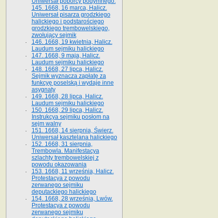
Uniwersał poborcy podymnego.
145. 1668, 16 marca, Halicz.
Uniwersał pisarza grodzkiego
halickiego i podstarościego
grodzkiego trembowelskiego,
zwołujący sejmik
146. 1668, 19 kwietnia, Halicz.
Laudum sejmiku halickiego
147. 1668, 9 maja, Halicz.
Laudum sejmiku halickiego
148. 1668, 27 lipca, Halicz.
Sejmik wyznacza zapłatę za
funkcyę poselską i wydaje inne
asygnaty
149. 1668, 28 lipca, Halicz.
Laudum sejmiku halickiego
150. 1668, 29 lipca, Halicz.
Instrukcya sejmiku posłom na
sejm walny
151. 1668, 14 sierpnia, Świerz.
Uniwersał kasztelana halickiego
152. 1668, 31 sierpnia,
Trembowla. Manifestacya
szlachty trembowelskiej z
powodu okazowania
153. 1668, 11 września, Halicz.
Protestacya z powodu
zerwanego sejmiku
deputackiego halickiego
154. 1668, 28 września, Lwów.
Protestacya z powodu
zerwanego sejmiku