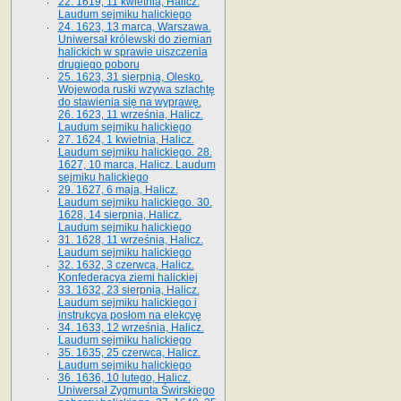
22. 1619, 11 kwietnia, Halicz.
Laudum sejmiku halickiego
24. 1623, 13 marca, Warszawa.
Uniwersał królewski do ziemian
halickich w sprawie uiszczenia
drugiego poboru
25. 1623, 31 sierpnia, Olesko.
Wojewoda ruski wzywa szlachtę
do stawienia się na wyprawę.
26. 1623, 11 września, Halicz.
Laudum sejmiku halickiego
27. 1624, 1 kwietnia, Halicz.
Laudum sejmiku halickiego. 28.
1627, 10 marca, Halicz. Laudum
sejmiku halickiego
29. 1627, 6 maja, Halicz.
Laudum sejmiku halickiego. 30.
1628, 14 sierpnia, Halicz.
Laudum sejmiku halickiego
31. 1628, 11 września, Halicz.
Laudum sejmiku halickiego
32. 1632, 3 czerwca, Halicz.
Konfederacya ziemi halickiej
33. 1632, 23 sierpnia, Halicz.
Laudum sejmiku halickiego i
instrukcya posłom na elekcyę
34. 1633, 12 września, Halicz.
Laudum sejmiku halickiego
35. 1635, 25 czerwca, Halicz.
Laudum sejmiku halickiego
36. 1636, 10 lutego, Halicz.
Uniwersał Zygmunta Świrskiego