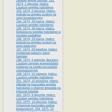
zwołuje sejmik ziemski. 192.
1674, 2 stycznia, Halicz.
Laudum sejmiku halickiego
193. 1674, 2 stycznia, Halicz.
Instrukcya sejmiku posłom na
sejm konwokacyjny
194. 1674, 29 marca, Halicz.
Laudum sejmiku halickiego
195. 1674, 29 marca, Halicz.
Deklaracya sejmiku halickiego w
sprawie podatków
196. 1674, 29 marca, Halicz.
Instrukcya sejmiku posłom na
sejm elekcyjny
197. 1674, 20 kwietnia, Halicz.
Uniwersał poborcy ziemi
halickiej
198. 1674, 3 sierpnia, Buczacz.
Laudum ziemian województwa
ruskiego na zamku buczackim
zgromadzonych
199. 1674, 16 sierpnia, Halicz.
Laudum sejmiku halickiego
201. 1674, 10 września, Halicz.
Attestacya marszałka sejmiku
halickiego o obiorze deputata na
trybunał lubelski
202. 1675, 9 stycznia, Halicz.
Laudum sejmiku halickiego
203. 1675, 19 stycznia, Halicz.
Uniwersał marszałka sądów
kapturowych. 204. 1675, 23