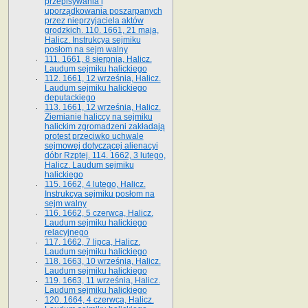
przepisywania i
uporządkowania poszarpanych
przez nieprzyjaciela aktów
grodzkich. 110. 1661, 21 maja,
Halicz. Instrukcya sejmiku
posłom na sejm walny
111. 1661, 8 sierpnia, Halicz.
Laudum sejmiku halickiego
112. 1661, 12 września, Halicz.
Laudum sejmiku halickiego
deputackiego
113. 1661, 12 września, Halicz.
Ziemianie haliccy na sejmiku
halickim zgromadzeni zakładają
protest przeciwko uchwale
sejmowej dotyczącej alienacyi
dóbr Rzptej. 114. 1662, 3 lutego,
Halicz. Laudum sejmiku
halickiego
115. 1662, 4 lutego, Halicz.
Instrukcya sejmiku posłom na
sejm walny
116. 1662, 5 czerwca, Halicz.
Laudum sejmiku halickiego
relacyjnego
117. 1662, 7 lipca, Halicz.
Laudum sejmiku halickiego
118. 1663, 10 września, Halicz.
Laudum sejmiku halickiego
119. 1663, 11 września, Halicz.
Laudum sejmiku halickiego
120. 1664, 4 czerwca, Halicz.