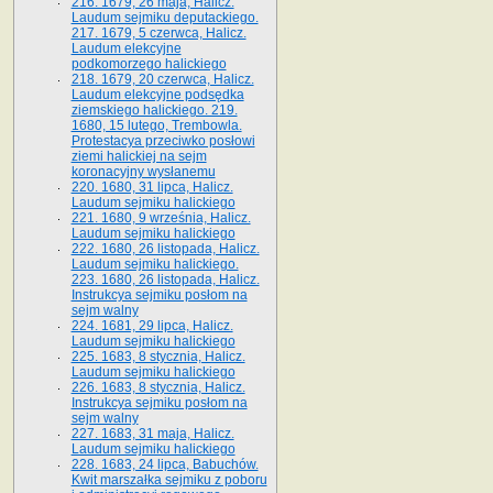
216. 1679, 26 maja, Halicz.
Laudum sejmiku deputackiego.
217. 1679, 5 czerwca, Halicz.
Laudum elekcyjne
podkomorzego halickiego
218. 1679, 20 czerwca, Halicz.
Laudum elekcyjne podsędka
ziemskiego halickiego. 219.
1680, 15 lutego, Trembowla.
Protestacya przeciwko posłowi
ziemi halickiej na sejm
koronacyjny wysłanemu
220. 1680, 31 lipca, Halicz.
Laudum sejmiku halickiego
221. 1680, 9 września, Halicz.
Laudum sejmiku halickiego
222. 1680, 26 listopada, Halicz.
Laudum sejmiku halickiego.
223. 1680, 26 listopada, Halicz.
Instrukcya sejmiku posłom na
sejm walny
224. 1681, 29 lipca, Halicz.
Laudum sejmiku halickiego
225. 1683, 8 stycznia, Halicz.
Laudum sejmiku halickiego
226. 1683, 8 stycznia, Halicz.
Instrukcya sejmiku posłom na
sejm walny
227. 1683, 31 maja, Halicz.
Laudum sejmiku halickiego
228. 1683, 24 lipca, Babuchów.
Kwit marszałka sejmiku z poboru