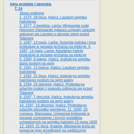
Akta grodzkie i ziemskie
T. 24
Słowo wstępne
1. 1575, 28 lipca, Halicz. Laudum sejmiku
halickiego
2. 1577, 2 kwietnia, Lwów. Wojewoda ruski
Hieronim Sieniawski ogłasza uchwały szlachty
zebranej we Lwowie o obronie ziemi przed
Tatarami
3. 1587, 14 maja, Lwów. Szlachta halicka i inna
protestuje w sprawie jechania na elekcyę. 4.
1587, 14 maja, Lwów. Kasztelan halicki
protestuje w sprawie jechania na elekcyę
5. 1590, 8 lutego, Halicz. Instrukcya sejmiku
dana posłom na sejm
6. 1591, 12 marca, Halicz. Laudum sejmiku
halickiego
7. 1592, 31 lipca, Halicz. Instrukcya sejmiku
halickiego posłom na sejm walny
8. 1594, 26 sierpnia, Halicz. Protestacya
szlachty ruskiej z powodu cofnięcia się przed
Tatarami
9. 1597, 7 stycznia, Halicz. Instrukcya sejmiku
halickiego posłom na sejm walny
10. 1597, 10 stycznia, Halicz. Protestacya
szlachty obrządku greckiego. 11. 1600, 20
czerwca, Warszawa. Uniwersał królewski w
sprawie czopowego i innych podatków
uchwalonych na sejmiku halickim 15 maja 1600
12. 1603, 31 lipca, Kraków. Wezwanie króla do
poparcia jego przedłożeń na najbliższym