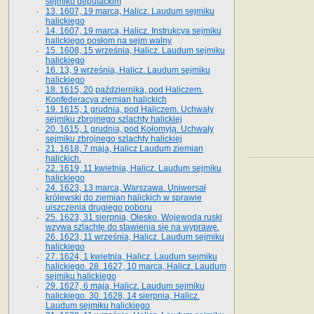
sejmiku deputackim
13. 1607, 19 marca, Halicz. Laudum sejmiku
halickiego
14. 1607, 19 marca, Halicz. Instrukcya sejmiku
halickiego posłom na sejm walny
15. 1608, 15 września, Halicz. Laudum sejmiku
halickiego
16. 13, 9 września, Halicz. Laudum sejmiku
halickiego
18. 1615, 20 października, pod Haliczem.
Konfederacya ziemian halickich
19. 1615, 1 grudnia, pod Haliczem. Uchwały
sejmiku zbrojnego szlachty halickiej
20. 1615, 1 grudnia, pod Kołomyją. Uchwały
sejmiku zbrojnego szlachty halickiej
21. 1618, 7 maja, Halicz Laudum ziemian
halickich.
22. 1619, 11 kwietnia, Halicz. Laudum sejmiku
halickiego
24. 1623, 13 marca, Warszawa. Uniwersał
królewski do ziemian halickich w sprawie
uiszczenia drugiego poboru
25. 1623, 31 sierpnia, Olesko. Wojewoda ruski
wzywa szlachtę do stawienia się na wyprawę.
26. 1623, 11 września, Halicz. Laudum sejmiku
halickiego
27. 1624, 1 kwietnia, Halicz. Laudum sejmiku
halickiego. 28. 1627, 10 marca, Halicz. Laudum
sejmiku halickiego
29. 1627, 6 maja, Halicz. Laudum sejmiku
halickiego. 30. 1628, 14 sierpnia, Halicz.
Laudum sejmiku halickiego