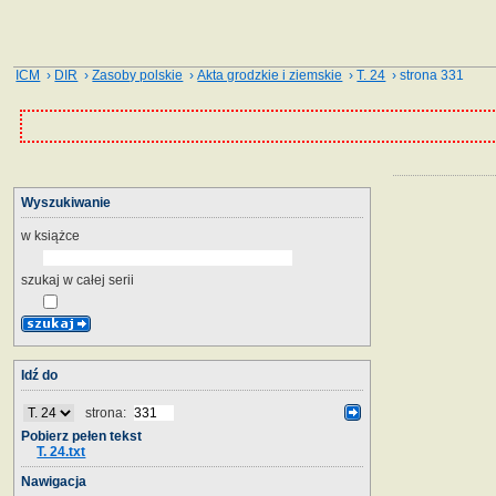
ICM
›
DIR
›
Zasoby polskie
›
Akta grodzkie i ziemskie
›
T. 24
› strona 331
Wyszukiwanie
w książce
szukaj w całej serii
Idź do
strona:
Pobierz pełen tekst
T. 24.txt
Nawigacja