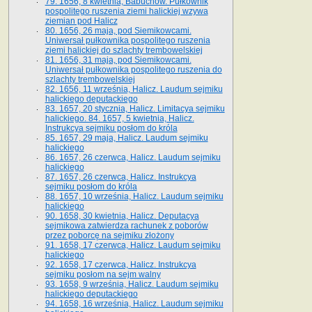
79. 1656, 8 kwietnia, Babuchów. Pułkownik
pospolitego ruszenia ziemi halickiej wzywa
ziemian pod Halicz
80. 1656, 26 maja, pod Siemikowcami.
Uniwersał pułkownika pospolitego ruszenia
ziemi halickiej do szlachty trembowelskiej
81. 1656, 31 maja, pod Siemikowcami.
Uniwersał pułkownika pospolitego ruszenia do
szlachty trembowelskiej
82. 1656, 11 września, Halicz. Laudum sejmiku
halickiego deputackiego
83. 1657, 20 stycznia, Halicz. Limitacya sejmiku
halickiego. 84. 1657, 5 kwietnia, Halicz.
Instrukcya sejmiku posłom do króla
85. 1657, 29 maja, Halicz. Laudum sejmiku
halickiego
86. 1657, 26 czerwca, Halicz. Laudum sejmiku
halickiego
87. 1657, 26 czerwca, Halicz. Instrukcya
sejmiku posłom do króla
88. 1657, 10 września, Halicz. Laudum sejmiku
halickiego
90. 1658, 30 kwietnia, Halicz. Deputacya
sejmikowa zatwierdza rachunek z poborów
przez poborcę na sejmiku złożony
91. 1658, 17 czerwca, Halicz. Laudum sejmiku
halickiego
92. 1658, 17 czerwca, Halicz. Instrukcya
sejmiku posłom na sejm walny
93. 1658, 9 września, Halicz. Laudum sejmiku
halickiego deputackiego
94. 1658, 16 września, Halicz. Laudum sejmiku