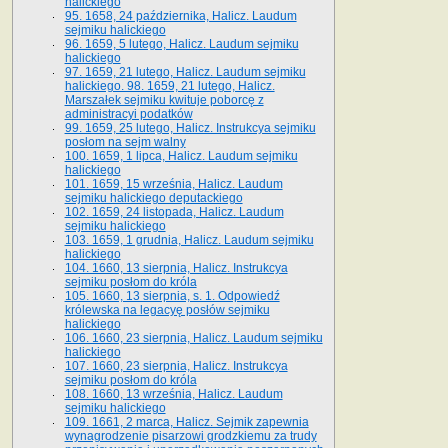
halickiego
95. 1658, 24 października, Halicz. Laudum
sejmiku halickiego
96. 1659, 5 lutego, Halicz. Laudum sejmiku
halickiego
97. 1659, 21 lutego, Halicz. Laudum sejmiku
halickiego. 98. 1659, 21 lutego, Halicz.
Marszałek sejmiku kwituje poborcę z
administracyi podatków
99. 1659, 25 lutego, Halicz. Instrukcya sejmiku
posłom na sejm walny
100. 1659, 1 lipca, Halicz. Laudum sejmiku
halickiego
101. 1659, 15 września, Halicz. Laudum
sejmiku halickiego deputackiego
102. 1659, 24 listopada, Halicz. Laudum
sejmiku halickiego
103. 1659, 1 grudnia, Halicz. Laudum sejmiku
halickiego
104. 1660, 13 sierpnia, Halicz. Instrukcya
sejmiku posłom do króla
105. 1660, 13 sierpnia, s. 1. Odpowiedź
królewska na legacyę posłów sejmiku
halickiego
106. 1660, 23 sierpnia, Halicz. Laudum sejmiku
halickiego
107. 1660, 23 sierpnia, Halicz. Instrukcya
sejmiku posłom do króla
108. 1660, 13 września, Halicz. Laudum
sejmiku halickiego
109. 1661, 2 marca, Halicz. Sejmik zapewnia
wynagrodzenie pisarzowi grodzkiemu za trudy