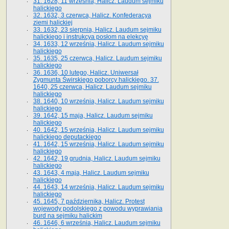
31. 1628, 11 września, Halicz. Laudum sejmiku
halickiego
32. 1632, 3 czerwca, Halicz. Konfederacya
ziemi halickiej
33. 1632, 23 sierpnia, Halicz. Laudum sejmiku
halickiego i instrukcya posłom na elekcyę
34. 1633, 12 września, Halicz. Laudum sejmiku
halickiego
35. 1635, 25 czerwca, Halicz. Laudum sejmiku
halickiego
36. 1636, 10 lutego, Halicz. Uniwersał
Zygmunta Świrskiego poborcy halickiego. 37.
1640, 25 czerwca, Halicz. Laudum sejmiku
halickiego
38. 1640, 10 września, Halicz. Laudum sejmiku
halickiego
39. 1642, 15 maja, Halicz. Laudum sejmiku
halickiego
40. 1642, 15 września, Halicz. Laudum sejmiku
halickiego deputackiego
41. 1642, 15 września, Halicz. Laudum sejmiku
halickiego
42. 1642, 19 grudnia, Halicz. Laudum sejmiku
halickiego
43. 1643, 4 maja, Halicz. Laudum sejmiku
halickiego
44. 1643, 14 września, Halicz. Laudum sejmiku
halickiego
45. 1645, 7 października, Halicz. Protest
wojewody podolskiego z powodu wyprawiania
burd na sejmiku halickim
46. 1646, 6 września, Halicz. Laudum sejmiku