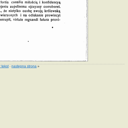
 tekst
·
następna strona
»