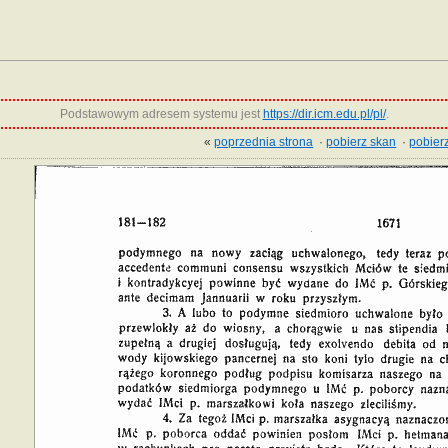
Podstawowym adresem systemu jest
https://dir.icm.edu.pl/pl/
.
«
poprzednia strona
·
pobierz skan
·
pobierz