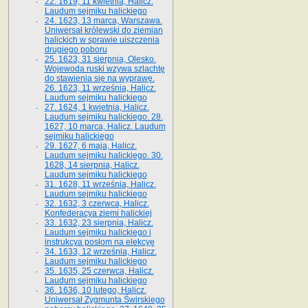
22. 1619, 11 kwietnia, Halicz.
Laudum sejmiku halickiego
24. 1623, 13 marca, Warszawa.
Uniwersał królewski do ziemian
halickich w sprawie uiszczenia
drugiego poboru
25. 1623, 31 sierpnia, Olesko.
Wojewoda ruski wzywa szlachtę
do stawienia się na wyprawę.
26. 1623, 11 września, Halicz.
Laudum sejmiku halickiego
27. 1624, 1 kwietnia, Halicz.
Laudum sejmiku halickiego. 28.
1627, 10 marca, Halicz. Laudum
sejmiku halickiego
29. 1627, 6 maja, Halicz.
Laudum sejmiku halickiego. 30.
1628, 14 sierpnia, Halicz.
Laudum sejmiku halickiego
31. 1628, 11 września, Halicz.
Laudum sejmiku halickiego
32. 1632, 3 czerwca, Halicz.
Konfederacya ziemi halickiej
33. 1632, 23 sierpnia, Halicz.
Laudum sejmiku halickiego i
instrukcya posłom na elekcyę
34. 1633, 12 września, Halicz.
Laudum sejmiku halickiego
35. 1635, 25 czerwca, Halicz.
Laudum sejmiku halickiego
36. 1636, 10 lutego, Halicz.
Uniwersał Zygmunta Świrskiego