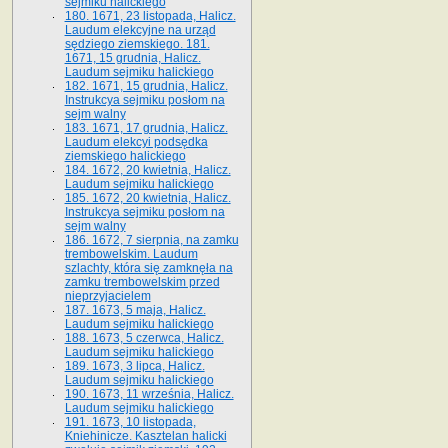
sejmiku halickiego
180. 1671, 23 listopada, Halicz.
Laudum elekcyjne na urząd
sędziego ziemskiego. 181.
1671, 15 grudnia, Halicz.
Laudum sejmiku halickiego
182. 1671, 15 grudnia, Halicz.
Instrukcya sejmiku posłom na
sejm walny
183. 1671, 17 grudnia, Halicz.
Laudum elekcyi podsędka
ziemskiego halickiego
184. 1672, 20 kwietnia, Halicz.
Laudum sejmiku halickiego
185. 1672, 20 kwietnia, Halicz.
Instrukcya sejmiku posłom na
sejm walny
186. 1672, 7 sierpnia, na zamku
trembowelskim. Laudum
szlachty, która się zamknęła na
zamku trembowelskim przed
nieprzyjacielem
187. 1673, 5 maja, Halicz.
Laudum sejmiku halickiego
188. 1673, 5 czerwca, Halicz.
Laudum sejmiku halickiego
189. 1673, 3 lipca, Halicz.
Laudum sejmiku halickiego
190. 1673, 11 września, Halicz.
Laudum sejmiku halickiego
191. 1673, 10 listopada,
Kniehinicze. Kasztelan halicki