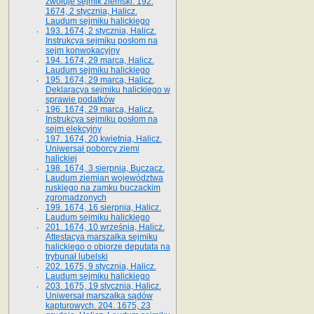
zwołuje sejmik ziemski. 192.
1674, 2 stycznia, Halicz.
Laudum sejmiku halickiego
193. 1674, 2 stycznia, Halicz.
Instrukcya sejmiku posłom na
sejm konwokacyjny
194. 1674, 29 marca, Halicz.
Laudum sejmiku halickiego
195. 1674, 29 marca, Halicz.
Deklaracya sejmiku halickiego w
sprawie podatków
196. 1674, 29 marca, Halicz.
Instrukcya sejmiku posłom na
sejm elekcyjny
197. 1674, 20 kwietnia, Halicz.
Uniwersał poborcy ziemi
halickiej
198. 1674, 3 sierpnia, Buczacz.
Laudum ziemian województwa
ruskiego na zamku buczackim
zgromadzonych
199. 1674, 16 sierpnia, Halicz.
Laudum sejmiku halickiego
201. 1674, 10 września, Halicz.
Attestacya marszałka sejmiku
halickiego o obiorze deputata na
trybunał lubelski
202. 1675, 9 stycznia, Halicz.
Laudum sejmiku halickiego
203. 1675, 19 stycznia, Halicz.
Uniwersał marszałka sądów
kapturowych. 204. 1675, 23