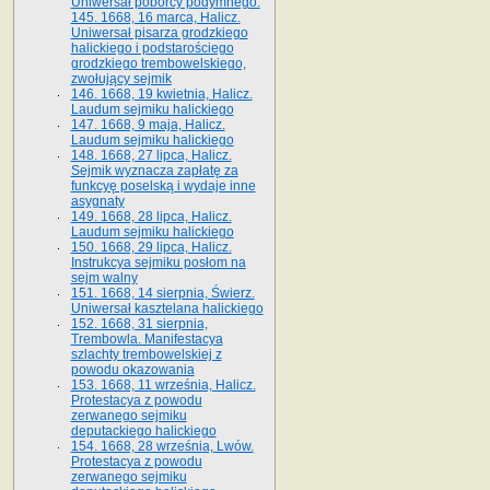
Uniwersał poborcy podymnego.
145. 1668, 16 marca, Halicz.
Uniwersał pisarza grodzkiego
halickiego i podstarościego
grodzkiego trembowelskiego,
zwołujący sejmik
146. 1668, 19 kwietnia, Halicz.
Laudum sejmiku halickiego
147. 1668, 9 maja, Halicz.
Laudum sejmiku halickiego
148. 1668, 27 lipca, Halicz.
Sejmik wyznacza zapłatę za
funkcyę poselską i wydaje inne
asygnaty
149. 1668, 28 lipca, Halicz.
Laudum sejmiku halickiego
150. 1668, 29 lipca, Halicz.
Instrukcya sejmiku posłom na
sejm walny
151. 1668, 14 sierpnia, Świerz.
Uniwersał kasztelana halickiego
152. 1668, 31 sierpnia,
Trembowla. Manifestacya
szlachty trembowelskiej z
powodu okazowania
153. 1668, 11 września, Halicz.
Protestacya z powodu
zerwanego sejmiku
deputackiego halickiego
154. 1668, 28 września, Lwów.
Protestacya z powodu
zerwanego sejmiku