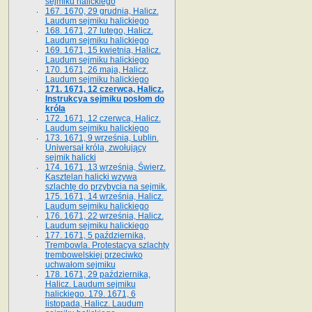
sejmiku halickiego
167. 1670, 29 grudnia, Halicz.
Laudum sejmiku halickiego
168. 1671, 27 lutego, Halicz.
Laudum sejmiku halickiego
169. 1671, 15 kwietnia, Halicz.
Laudum sejmiku halickiego
170. 1671, 26 maja, Halicz.
Laudum sejmiku halickiego
171. 1671, 12 czerwca, Halicz.
Instrukcya sejmiku posłom do
króla
172. 1671, 12 czerwca, Halicz.
Laudum sejmiku halickiego
173. 1671, 9 września, Lublin.
Uniwersał króla, zwołujący
sejmik halicki
174. 1671, 13 września, Świerz.
Kasztelan halicki wzywa
szlachtę do przybycia na sejmik.
175. 1671, 14 września, Halicz.
Laudum sejmiku halickiego
176. 1671, 22 września, Halicz.
Laudum sejmiku halickiego
177. 1671, 5 października,
Trembowla. Protestacya szlachty
trembowelskiej przeciwko
uchwałom sejmiku
178. 1671, 29 października,
Halicz. Laudum sejmiku
halickiego. 179. 1671, 6
listopada, Halicz. Laudum