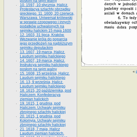
posłom na sejm walny
10. 1597, 10 stycznia, Halicz.
Protestacya szlachty obrządku
greckiego. 11. 1600, 20 czerwca,
Warszawa. Uniwersał królewski
w sprawie czopowego i innych
podatków uchwalonych na
sejmiku halickim 15 maja 1600
12. 1603, 31 lipca, Kraków.
Wezwanie króla do poparcia
jego przedłożeń na najbliższym
sejmiku deputackim
13. 1607, 19 marca, Halicz.
Laudum sejmiku halickiego
14. 1607, 19 marca, Halicz.
Instrukcya sejmiku halickiego
posłom na sejm walny
«
15. 1608, 15 września, Halicz.
Laudum sejmiku halickiego
16. 13, 9 września, Halicz.
Laudum sejmiku halickiego
18. 1615, 20 października, pod
Haliczem. Konfederacya
ziemian halickich
19. 1615, 1 grudnia, pod
Haliczem. Uchwały sejmiku
zbrojnego szlachty halickiej
20. 1615, 1 grudnia, pod
Kołomyją. Uchwały sejmiku
zbrojnego szlachty halickiej
21. 1618, 7 maja, Halicz
Laudum ziemian halickich.