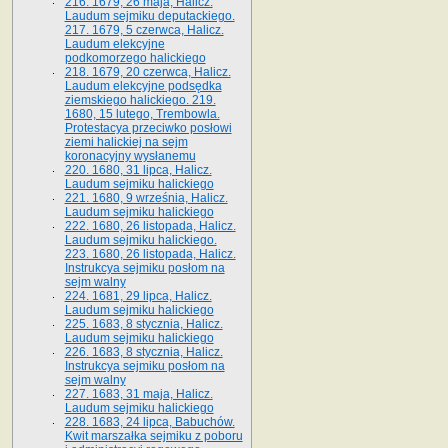
216. 1679, 26 maja, Halicz.
Laudum sejmiku deputackiego.
217. 1679, 5 czerwca, Halicz.
Laudum elekcyjne
podkomorzego halickiego
218. 1679, 20 czerwca, Halicz.
Laudum elekcyjne podsędka
ziemskiego halickiego. 219.
1680, 15 lutego, Trembowla.
Protestacya przeciwko posłowi
ziemi halickiej na sejm
koronacyjny wysłanemu
220. 1680, 31 lipca, Halicz.
Laudum sejmiku halickiego
221. 1680, 9 września, Halicz.
Laudum sejmiku halickiego
222. 1680, 26 listopada, Halicz.
Laudum sejmiku halickiego.
223. 1680, 26 listopada, Halicz.
Instrukcya sejmiku posłom na
sejm walny
224. 1681, 29 lipca, Halicz.
Laudum sejmiku halickiego
225. 1683, 8 stycznia, Halicz.
Laudum sejmiku halickiego
226. 1683, 8 stycznia, Halicz.
Instrukcya sejmiku posłom na
sejm walny
227. 1683, 31 maja, Halicz.
Laudum sejmiku halickiego
228. 1683, 24 lipca, Babuchów.
Kwit marszałka sejmiku z poboru