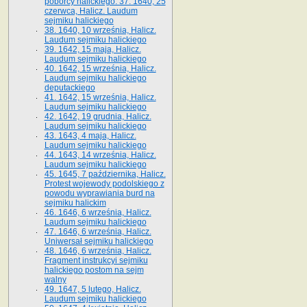
poborcy halickiego. 37. 1640, 25
czerwca, Halicz. Laudum
sejmiku halickiego
38. 1640, 10 września, Halicz.
Laudum sejmiku halickiego
39. 1642, 15 maja, Halicz.
Laudum sejmiku halickiego
40. 1642, 15 września, Halicz.
Laudum sejmiku halickiego
deputackiego
41. 1642, 15 września, Halicz.
Laudum sejmiku halickiego
42. 1642, 19 grudnia, Halicz.
Laudum sejmiku halickiego
43. 1643, 4 maja, Halicz.
Laudum sejmiku halickiego
44. 1643, 14 września, Halicz.
Laudum sejmiku halickiego
45. 1645, 7 października, Halicz.
Protest wojewody podolskiego z
powodu wyprawiania burd na
sejmiku halickim
46. 1646, 6 września, Halicz.
Laudum sejmiku halickiego
47. 1646, 6 września, Halicz.
Uniwersał sejmiku halickiego
48. 1646, 6 września, Halicz.
Fragment instrukcyi sejmiku
halickiego postom na sejm
walny
49. 1647, 5 lutego, Halicz.
Laudum sejmiku halickiego