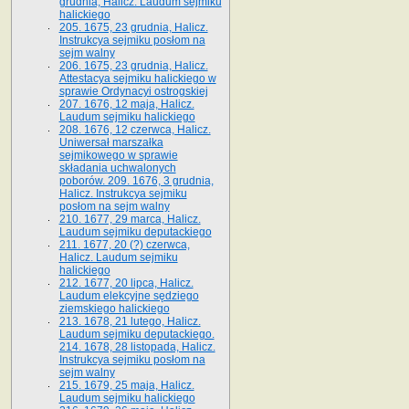
grudnia, Halicz. Laudum sejmiku
halickiego
205. 1675, 23 grudnia, Halicz.
Instrukcya sejmiku posłom na
sejm walny
206. 1675, 23 grudnia, Halicz.
Attestacya sejmiku halickiego w
sprawie Ordynacyi ostrogskiej
207. 1676, 12 maja, Halicz.
Laudum sejmiku halickiego
208. 1676, 12 czerwca, Halicz.
Uniwersał marszałka
sejmikowego w sprawie
składania uchwalonych
poborów. 209. 1676, 3 grudnia,
Halicz. Instrukcya sejmiku
posłom na sejm walny
210. 1677, 29 marca, Halicz.
Laudum sejmiku deputackiego
211. 1677, 20 (?) czerwca,
Halicz. Laudum sejmiku
halickiego
212. 1677, 20 lipca, Halicz.
Laudum elekcyjne sędziego
ziemskiego halickiego
213. 1678, 21 lutego, Halicz.
Laudum sejmiku deputackiego.
214. 1678, 28 listopada, Halicz.
Instrukcya sejmiku posłom na
sejm walny
215. 1679, 25 maja, Halicz.
Laudum sejmiku halickiego