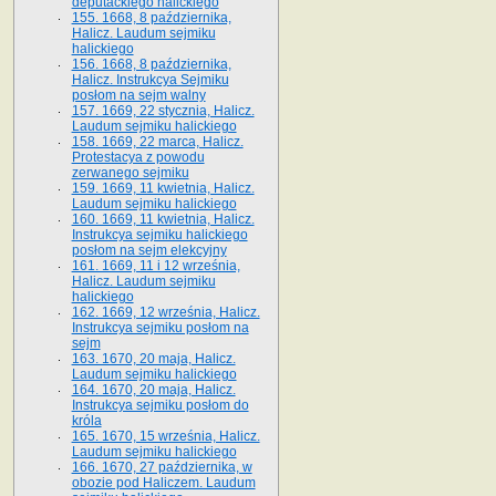
deputackiego halickiego
155. 1668, 8 października,
Halicz. Laudum sejmiku
halickiego
156. 1668, 8 października,
Halicz. Instrukcya Sejmiku
posłom na sejm walny
157. 1669, 22 stycznia, Halicz.
Laudum sejmiku halickiego
158. 1669, 22 marca, Halicz.
Protestacya z powodu
zerwanego sejmiku
159. 1669, 11 kwietnia, Halicz.
Laudum sejmiku halickiego
160. 1669, 11 kwietnia, Halicz.
Instrukcya sejmiku halickiego
posłom na sejm elekcyjny
161. 1669, 11 i 12 września,
Halicz. Laudum sejmiku
halickiego
162. 1669, 12 września, Halicz.
Instrukcya sejmiku posłom na
sejm
163. 1670, 20 maja, Halicz.
Laudum sejmiku halickiego
164. 1670, 20 maja, Halicz.
Instrukcya sejmiku posłom do
króla
165. 1670, 15 września, Halicz.
Laudum sejmiku halickiego
166. 1670, 27 października, w
obozie pod Haliczem. Laudum