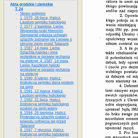
Akta grodzkie i ziemskie
T. 24
Słowo wstępne
1. 1575, 28 lipca, Halicz.
Laudum sejmiku halickiego
2. 1577, 2 kwietnia, Lwów.
Wojewoda ruski Hieronim
Sieniawski ogłasza uchwały
szlachty zebranej we Lwowie o
obronie ziemi przed Tatarami
3. 1587, 14 maja, Lwów.
Szlachta halicka i inna
protestuje w sprawie jechania
na elekcyę. 4. 1587, 14 maja,
Lwów. Kasztelan halicki
protestuje w sprawie jechania
na elekcyę
5. 1590, 8 lutego, Halicz.
Instrukcya sejmiku dana posłom
na sejm
6. 1591, 12 marca, Halicz.
Laudum sejmiku halickiego
7. 1592, 31 lipca, Halicz.
Instrukcya sejmiku halickiego
posłom na sejm walny
8. 1594, 26 sierpnia, Halicz.
Protestacya szlachty ruskiej z
powodu cofnięcia się przed
Tatarami
9. 1597, 7 stycznia, Halicz.
Instrukcya sejmiku halickiego