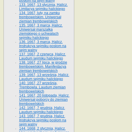
posłom na sejm walny
133. 1667, 13 stycznia, Halicz.
Limitacya sejmiku halickiego
134. 1667, luty, na zamku
trembowelskim. Uniwersał
ziemian trembowelskich
135. 1667, 3 marca, Halicz.
Uniwersał marszałka
ziemskiego o uchwałach
sejmiku halickiego
136. 1667, 3 marca, Halicz.
Instrukcya sejmiku posłom na
sejm walny
137. 1667, 2 czerwca, Halicz.
Laudum sejmiku halickiego
138. 1667, 27 lipca, w grodzie
trembowelskim. Manifestacya
ziemian trembowelskich
139. 1667, 13 września, Halicz.
Laudum sejmiku halickiego
140. 1667, 27 września,
Trembowla. Laudum ziemian
trembowelskich
141. 1667, 20 listopada, Halicz.
Uniwersał poborcy do ziemian
trembowelskich
142. 1667, 7 grudnia, Halicz.
Laudum sejmiku halickiego
143. 1667, 7 grudnia, Halicz.
Instrukcya sejmiku posłom na
sejm walny
144. 1668, 2 stycznia, Halicz.