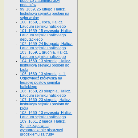
poborcę z administracyi
podatków
99. 1659, 25 lutego, Halicz.
Instrukcya sejmiku posłom na
sejm walny
100. 1659, 1 lipca, Halicz.
Laudum sejmiku halickiego
101. 1659, 15 września, Halicz.
Laudum sejmiku halickiego
deputackiego
102. 1659, 24 listopada, Halicz.
Laudum sejmiku halickiego
103. 1659, 1 grudnia, Halicz.
Laudum sejmiku halickiego
104. 1660, 13 sierpnia, Halicz.
Instrukcya sejmiku posłom do
króla
105. 1660, 13 sierpnia, s. 1.
Odpowiedź królewska na
legacyę posłów sejmiku
halickiego
106. 1660, 23 sierpnia, Halicz.
Laudum sejmiku halickiego
107. 1660, 23 sierpnia, Halicz.
Instrukcya sejmiku posłom do
króla
108. 1660, 13 września, Halicz.
Laudum sejmiku halickiego
109. 1661, 2 marca, Halicz.
Sejmik zapewnia
wynagrodzenie pisarzowi
grodzkiemu za trudy