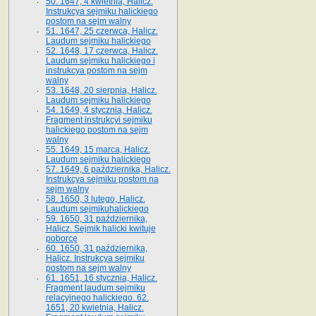
50. 1647, 4 kwietnia, Halicz.
Instrukcya sejmiku halickiego
postom na sejm walny
51. 1647, 25 czerwca, Halicz.
Laudum sejmiku halickiego
52. 1648, 17 czerwca, Halicz.
Laudum sejmiku halickiego i
instrukcya postom na sejm
walny
53. 1648, 20 sierpnia, Halicz.
Laudum sejmiku halickiego
54. 1649, 4 stycznia, Halicz.
Fragment instrukcyi sejmiku
halickiego postom na sejm
walny
55. 1649, 15 marca, Halicz.
Laudum sejmiku halickiego
57. 1649, 6 października, Halicz.
Instrukcya sejmiku postom na
sejm walny
58. 1650, 3 lutego, Halicz.
Laudum sejmikuhalickiego
59. 1650, 31 października,
Halicz. Sejmik halicki kwituje
poborcę
60. 1650, 31 października,
Halicz. Instrukcya sejmiku
postom na sejm walny
61. 1651, 16 stycznia, Halicz.
Fragment laudum sejmiku
relacyjnego halickiego. 62.
1651, 20 kwietnia, Halicz.