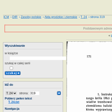
ICM
›
DIR
›
Zasoby polskie
›
Akta grodzkie i ziemskie
›
T. 24
› strona 319
Podstawowym adrese
«
Wyszukiwanie
w książce
szukaj w całej serii
Idź do
strona:
Pobierz pełen tekst
T. 24.txt
Nawigacja