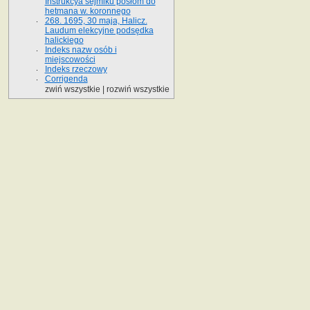
Instrukcya sejmiku posłom do
hetmana w. koronnego
268. 1695, 30 maja, Halicz.
Laudum elekcyjne podsędka
halickiego
Indeks nazw osób i
miejscowości
Indeks rzeczowy
Corrigenda
zwiń wszystkie
|
rozwiń wszystkie