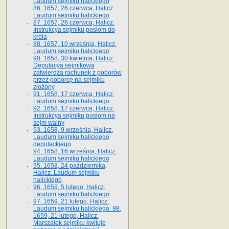
Laudum sejmiku halickiego
86. 1657, 26 czerwca, Halicz.
Laudum sejmiku halickiego
87. 1657, 26 czerwca, Halicz.
Instrukcya sejmiku posłom do
króla
88. 1657, 10 września, Halicz.
Laudum sejmiku halickiego
90. 1658, 30 kwietnia, Halicz.
Deputacya sejmikowa
zatwierdza rachunek z poborów
przez poborcę na sejmiku
złożony
91. 1658, 17 czerwca, Halicz.
Laudum sejmiku halickiego
92. 1658, 17 czerwca, Halicz.
Instrukcya sejmiku posłom na
sejm walny
93. 1658, 9 września, Halicz.
Laudum sejmiku halickiego
deputackiego
94. 1658, 16 września, Halicz.
Laudum sejmiku halickiego
95. 1658, 24 października,
Halicz. Laudum sejmiku
halickiego
96. 1659, 5 lutego, Halicz.
Laudum sejmiku halickiego
97. 1659, 21 lutego, Halicz.
Laudum sejmiku halickiego. 98.
1659, 21 lutego, Halicz.
Marszałek sejmiku kwituje