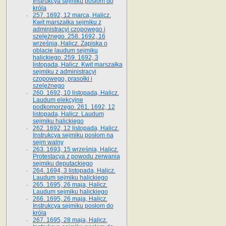
Instrukcya sejmiku posłom do
króla
257. 1692, 12 marca, Halicz.
Kwit marszałka sejmiku z
administracyi czopowego i
szelężnego. 258. 1692, 16
września, Halicz. Zapiska o
oblacie laudum sejmiku
halickiego. 259. 1692, 3
listopada, Halicz. Kwit marszałka
sejmiku z administracyi
czopowego, prasołki i
szelężnego
260. 1692, 10 listopada, Halicz.
Laudum elekcyjne
podkomorzego. 261. 1692, 12
listopada, Halicz. Laudum
sejmiku halickiego
262. 1692, 12 listopada, Halicz.
Instrukcya sejmiku posłom na
sejm walny
263. 1693, 15 września, Halicz.
Protestacya z powodu zerwania
sejmiku deputackiego
264. 1694, 3 listopada, Halicz.
Laudum sejmiku halickiego
265. 1695, 26 maja, Halicz.
Laudum sejmiku halickiego
266. 1695, 26 maja, Halicz.
Instrukcya sejmiku posłom do
króla
267. 1695, 28 maja, Halicz.