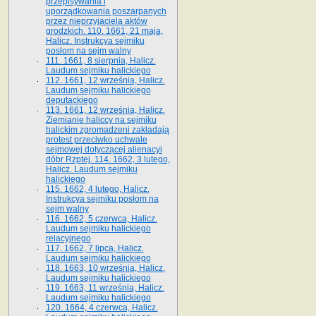
przepisywania i
uporządkowania poszarpanych
przez nieprzyjaciela aktów
grodzkich. 110. 1661, 21 maja,
Halicz. Instrukcya sejmiku
posłom na sejm walny
111. 1661, 8 sierpnia, Halicz.
Laudum sejmiku halickiego
112. 1661, 12 września, Halicz.
Laudum sejmiku halickiego
deputackiego
113. 1661, 12 września, Halicz.
Ziemianie haliccy na sejmiku
halickim zgromadzeni zakładają
protest przeciwko uchwale
sejmowej dotyczącej alienacyi
dóbr Rzptej. 114. 1662, 3 lutego,
Halicz. Laudum sejmiku
halickiego
115. 1662, 4 lutego, Halicz.
Instrukcya sejmiku posłom na
sejm walny
116. 1662, 5 czerwca, Halicz.
Laudum sejmiku halickiego
relacyjnego
117. 1662, 7 lipca, Halicz.
Laudum sejmiku halickiego
118. 1663, 10 września, Halicz.
Laudum sejmiku halickiego
119. 1663, 11 września, Halicz.
Laudum sejmiku halickiego
120. 1664, 4 czerwca, Halicz.