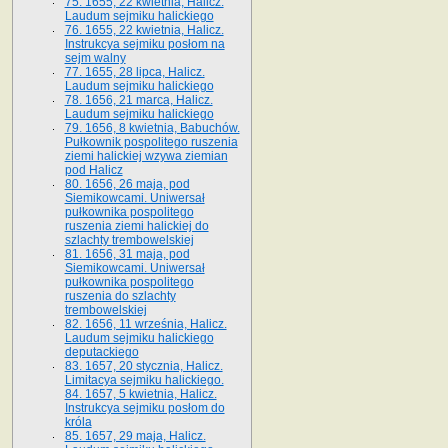
75. 1655, 22 kwietnia, Halicz.
Laudum sejmiku halickiego
76. 1655, 22 kwietnia, Halicz.
Instrukcya sejmiku posłom na
sejm walny
77. 1655, 28 lipca, Halicz.
Laudum sejmiku halickiego
78. 1656, 21 marca, Halicz.
Laudum sejmiku halickiego
79. 1656, 8 kwietnia, Babuchów.
Pułkownik pospolitego ruszenia
ziemi halickiej wzywa ziemian
pod Halicz
80. 1656, 26 maja, pod
Siemikowcami. Uniwersał
pułkownika pospolitego
ruszenia ziemi halickiej do
szlachty trembowelskiej
81. 1656, 31 maja, pod
Siemikowcami. Uniwersał
pułkownika pospolitego
ruszenia do szlachty
trembowelskiej
82. 1656, 11 września, Halicz.
Laudum sejmiku halickiego
deputackiego
83. 1657, 20 stycznia, Halicz.
Limitacya sejmiku halickiego.
84. 1657, 5 kwietnia, Halicz.
Instrukcya sejmiku posłom do
króla
85. 1657, 29 maja, Halicz.