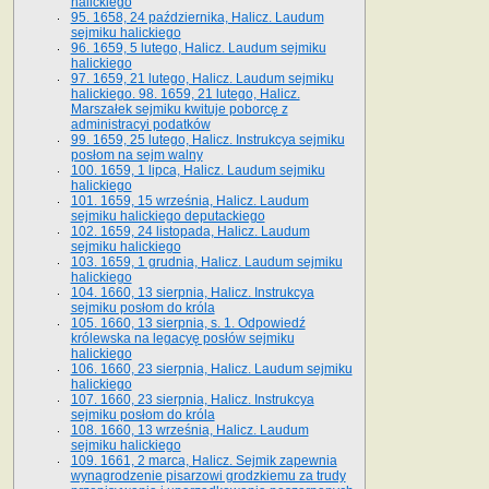
halickiego
95. 1658, 24 października, Halicz. Laudum
sejmiku halickiego
96. 1659, 5 lutego, Halicz. Laudum sejmiku
halickiego
97. 1659, 21 lutego, Halicz. Laudum sejmiku
halickiego. 98. 1659, 21 lutego, Halicz.
Marszałek sejmiku kwituje poborcę z
administracyi podatków
99. 1659, 25 lutego, Halicz. Instrukcya sejmiku
posłom na sejm walny
100. 1659, 1 lipca, Halicz. Laudum sejmiku
halickiego
101. 1659, 15 września, Halicz. Laudum
sejmiku halickiego deputackiego
102. 1659, 24 listopada, Halicz. Laudum
sejmiku halickiego
103. 1659, 1 grudnia, Halicz. Laudum sejmiku
halickiego
104. 1660, 13 sierpnia, Halicz. Instrukcya
sejmiku posłom do króla
105. 1660, 13 sierpnia, s. 1. Odpowiedź
królewska na legacyę posłów sejmiku
halickiego
106. 1660, 23 sierpnia, Halicz. Laudum sejmiku
halickiego
107. 1660, 23 sierpnia, Halicz. Instrukcya
sejmiku posłom do króla
108. 1660, 13 września, Halicz. Laudum
sejmiku halickiego
109. 1661, 2 marca, Halicz. Sejmik zapewnia
wynagrodzenie pisarzowi grodzkiemu za trudy