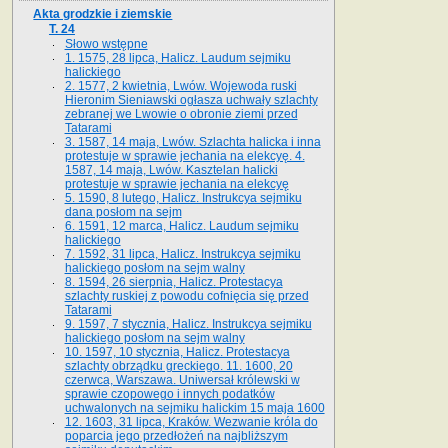
Akta grodzkie i ziemskie
T. 24
Słowo wstępne
1. 1575, 28 lipca, Halicz. Laudum sejmiku
halickiego
2. 1577, 2 kwietnia, Lwów. Wojewoda ruski
Hieronim Sieniawski ogłasza uchwały szlachty
zebranej we Lwowie o obronie ziemi przed
Tatarami
3. 1587, 14 maja, Lwów. Szlachta halicka i inna
protestuje w sprawie jechania na elekcyę. 4.
1587, 14 maja, Lwów. Kasztelan halicki
protestuje w sprawie jechania na elekcyę
5. 1590, 8 lutego, Halicz. Instrukcya sejmiku
dana posłom na sejm
6. 1591, 12 marca, Halicz. Laudum sejmiku
halickiego
7. 1592, 31 lipca, Halicz. Instrukcya sejmiku
halickiego posłom na sejm walny
8. 1594, 26 sierpnia, Halicz. Protestacya
szlachty ruskiej z powodu cofnięcia się przed
Tatarami
9. 1597, 7 stycznia, Halicz. Instrukcya sejmiku
halickiego posłom na sejm walny
10. 1597, 10 stycznia, Halicz. Protestacya
szlachty obrządku greckiego. 11. 1600, 20
czerwca, Warszawa. Uniwersał królewski w
sprawie czopowego i innych podatków
uchwalonych na sejmiku halickim 15 maja 1600
12. 1603, 31 lipca, Kraków. Wezwanie króla do
poparcia jego przedłożeń na najbliższym