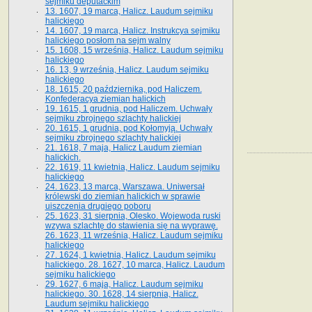
sejmiku deputackim
13. 1607, 19 marca, Halicz. Laudum sejmiku
halickiego
14. 1607, 19 marca, Halicz. Instrukcya sejmiku
halickiego posłom na sejm walny
15. 1608, 15 września, Halicz. Laudum sejmiku
halickiego
16. 13, 9 września, Halicz. Laudum sejmiku
halickiego
18. 1615, 20 października, pod Haliczem.
Konfederacya ziemian halickich
19. 1615, 1 grudnia, pod Haliczem. Uchwały
sejmiku zbrojnego szlachty halickiej
20. 1615, 1 grudnia, pod Kołomyją. Uchwały
sejmiku zbrojnego szlachty halickiej
21. 1618, 7 maja, Halicz Laudum ziemian
halickich.
22. 1619, 11 kwietnia, Halicz. Laudum sejmiku
halickiego
24. 1623, 13 marca, Warszawa. Uniwersał
królewski do ziemian halickich w sprawie
uiszczenia drugiego poboru
25. 1623, 31 sierpnia, Olesko. Wojewoda ruski
wzywa szlachtę do stawienia się na wyprawę.
26. 1623, 11 września, Halicz. Laudum sejmiku
halickiego
27. 1624, 1 kwietnia, Halicz. Laudum sejmiku
halickiego. 28. 1627, 10 marca, Halicz. Laudum
sejmiku halickiego
29. 1627, 6 maja, Halicz. Laudum sejmiku
halickiego. 30. 1628, 14 sierpnia, Halicz.
Laudum sejmiku halickiego