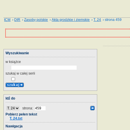
ICM
›
DIR
›
Zasoby polskie
›
Akta grodzkie i ziemskie
›
T. 24
› strona 459
Wyszukiwanie
w książce
szukaj w całej serii
Idź do
strona:
Pobierz pełen tekst
T. 24.txt
Nawigacja