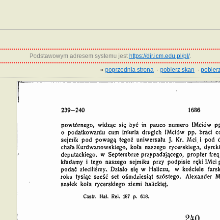
Podstawowym adresem systemu jest
https://dir.icm.edu.pl/pl/
.
«
poprzednia strona
·
pobierz skan
·
pobierz