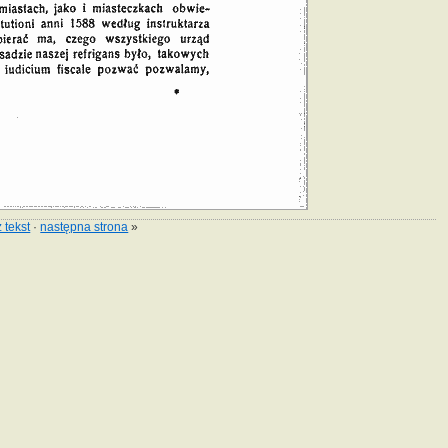
 tekst
·
następna strona
»