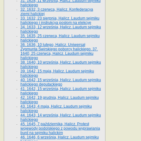
31. 1628, 11 września, Halicz. Laudum sejmiku
halickiego
32. 1632, 3 czerwca, Halicz. Konfederacya
ziemi halickiej
33. 1632, 23 sierpnia, Halicz. Laudum sejmiku
halickiego i instrukcya posłom na elekcyę
34. 1633, 12 września, Halicz. Laudum sejmiku
halickiego
35. 1635, 25 czerwca, Halicz. Laudum sejmiku
halickiego
36. 1636, 10 lutego, Halicz. Uniwersał
Zygmunta Świrskiego poborcy halickiego. 37.
1640, 25 czerwca, Halicz. Laudum sejmiku
halickiego
38. 1640, 10 września, Halicz. Laudum sejmiku
halickiego
39. 1642, 15 maja, Halicz. Laudum sejmiku
halickiego
40. 1642, 15 września, Halicz. Laudum sejmiku
halickiego deputackiego
41. 1642, 15 września, Halicz. Laudum sejmiku
halickiego
42. 1642, 19 grudnia, Halicz. Laudum sejmiku
halickiego
43. 1643, 4 maja, Halicz. Laudum sejmiku
halickiego
44. 1643, 14 września, Halicz. Laudum sejmiku
halickiego
45. 1645, 7 października, Halicz. Protest
wojewody podolskiego z powodu wyprawiania
burd na sejmiku halickim
46. 1646, 6 września, Halicz. Laudum sejmiku