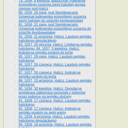
79. 1656, 8 kwietnia, Babuchów. Pułkownik
pospolitego ruszenia ziemi halickiej wzywa
ziemian pod Halicz
80. 1656, 26 maja, pod Siemikowcami.
Uniwersał pułkownika pospolitego ruszenia
ziemi halickiej do szlachty trembowelskiej
81. 1656, 31 maja, pod Siemikowcami.
Uniwersał pułkownika pospolitego ruszenia do
szlachty trembowelskiej
82. 1656, 11 września, Halicz. Laudum sejmiku
halickiego deputackiego
83. 1657, 20 stycznia, Halicz. Limitacya sejmiku
halickiego. 84. 1657, 5 kwietnia, Halicz.
Instrukcya sejmiku posłom do króla
85. 1657, 29 maja, Halicz. Laudum sejmiku
halickiego
86. 1657, 26 czerwca, Halicz. Laudum sejmiku
halickiego
87. 1657, 26 czerwca, Halicz. Instrukcya
sejmiku posłom do króla
88. 1657, 10 września, Halicz. Laudum sejmiku
halickiego
90. 1658, 30 kwietnia, Halicz. Deputacya
sejmikowa zatwierdza rachunek z poborów
przez poborcę na sejmiku złożony
91. 1658, 17 czerwca, Halicz. Laudum sejmiku
halickiego
92. 1658, 17 czerwca, Halicz. Instrukcya
sejmiku posłom na sejm walny
93. 1658, 9 września, Halicz. Laudum sejmiku
halickiego deputackiego
94. 1658, 16 września, Halicz. Laudum sejmiku