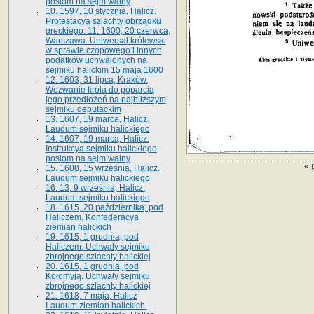
posłom na sejm walny
10. 1597, 10 stycznia, Halicz.
Protestacya szlachty obrządku
greckiego. 11. 1600, 20 czerwca,
Warszawa. Uniwersał królewski
w sprawie czopowego i innych
podatków uchwalonych na
sejmiku halickim 15 maja 1600
12. 1603, 31 lipca, Kraków.
Wezwanie króla do poparcia
jego przedłożeń na najbliższym
sejmiku deputackim
13. 1607, 19 marca, Halicz.
Laudum sejmiku halickiego
14. 1607, 19 marca, Halicz.
Instrukcya sejmiku halickiego
posłom na sejm walny
«
15. 1608, 15 września, Halicz.
Laudum sejmiku halickiego
16. 13, 9 września, Halicz.
Laudum sejmiku halickiego
18. 1615, 20 października, pod
Haliczem. Konfederacya
ziemian halickich
19. 1615, 1 grudnia, pod
Haliczem. Uchwały sejmiku
zbrojnego szlachty halickiej
20. 1615, 1 grudnia, pod
Kołomyją. Uchwały sejmiku
zbrojnego szlachty halickiej
21. 1618, 7 maja, Halicz
Laudum ziemian halickich.