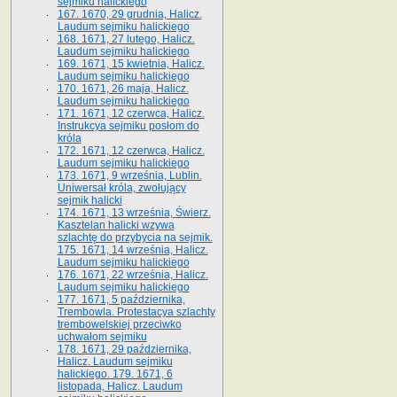
sejmiku halickiego
167. 1670, 29 grudnia, Halicz.
Laudum sejmiku halickiego
168. 1671, 27 lutego, Halicz.
Laudum sejmiku halickiego
169. 1671, 15 kwietnia, Halicz.
Laudum sejmiku halickiego
170. 1671, 26 maja, Halicz.
Laudum sejmiku halickiego
171. 1671, 12 czerwca, Halicz.
Instrukcya sejmiku posłom do
króla
172. 1671, 12 czerwca, Halicz.
Laudum sejmiku halickiego
173. 1671, 9 września, Lublin.
Uniwersał króla, zwołujący
sejmik halicki
174. 1671, 13 września, Świerz.
Kasztelan halicki wzywa
szlachtę do przybycia na sejmik.
175. 1671, 14 września, Halicz.
Laudum sejmiku halickiego
176. 1671, 22 września, Halicz.
Laudum sejmiku halickiego
177. 1671, 5 października,
Trembowla. Protestacya szlachty
trembowelskiej przeciwko
uchwałom sejmiku
178. 1671, 29 października,
Halicz. Laudum sejmiku
halickiego. 179. 1671, 6
listopada, Halicz. Laudum