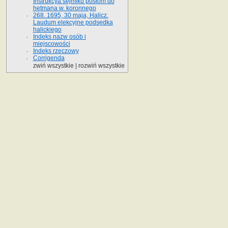
Instrukcya sejmiku posłom do
hetmana w. koronnego
268. 1695, 30 maja, Halicz.
Laudum elekcyjne podsędka
halickiego
Indeks nazw osób i
miejscowości
Indeks rzeczowy
Corrigenda
zwiń wszystkie
|
rozwiń wszystkie