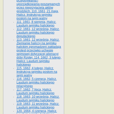
przepisywania i
uporządkowania poszarpanych
przez nieprzyjaciela aktów
grodzkich. 110. 1661, 21 maja,
Halicz. Instrukcya sejmiku
posłom na sejm walny
111. 1661, 8 sierpnia, Halicz.
Laudum sejmiku halickiego
112. 1661, 12 września, Halicz.
Laudum sejmiku halickiego
deputackiego
113. 1661, 12 września, Halicz.
Ziemianie haliccy na sejmiku
halickim zgromadzeni zakładają
protest przeciwko uchwale
sejmowej dotyczącej alienacyi
dóbr Rzptej. 114. 1662, 3 lutego,
Halicz. Laudum sejmiku
halickiego
115. 1662, 4 lutego, Halicz.
Instrukcya sejmiku posłom na
sejm walny
116. 1662, 5 czerwca, Halicz.
Laudum sejmiku halickiego
relacyjnego
117. 1662, 7 lipca, Halicz.
Laudum sejmiku halickiego
118. 1663, 10 września, Halicz.
Laudum sejmiku halickiego
119. 1663, 11 września, Halicz.
Laudum sejmiku halickiego
120. 1664, 4 czerwca, Halicz.