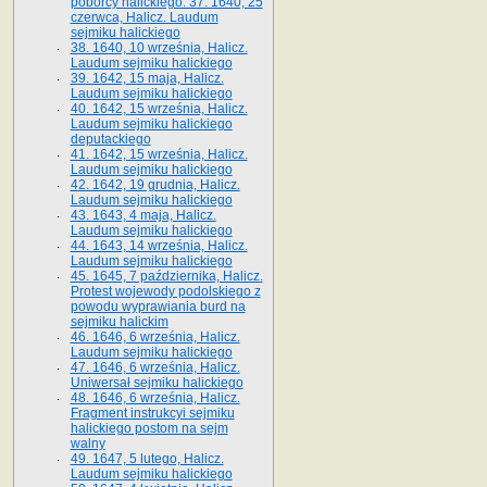
poborcy halickiego. 37. 1640, 25
czerwca, Halicz. Laudum
sejmiku halickiego
38. 1640, 10 września, Halicz.
Laudum sejmiku halickiego
39. 1642, 15 maja, Halicz.
Laudum sejmiku halickiego
40. 1642, 15 września, Halicz.
Laudum sejmiku halickiego
deputackiego
41. 1642, 15 września, Halicz.
Laudum sejmiku halickiego
42. 1642, 19 grudnia, Halicz.
Laudum sejmiku halickiego
43. 1643, 4 maja, Halicz.
Laudum sejmiku halickiego
44. 1643, 14 września, Halicz.
Laudum sejmiku halickiego
45. 1645, 7 października, Halicz.
Protest wojewody podolskiego z
powodu wyprawiania burd na
sejmiku halickim
46. 1646, 6 września, Halicz.
Laudum sejmiku halickiego
47. 1646, 6 września, Halicz.
Uniwersał sejmiku halickiego
48. 1646, 6 września, Halicz.
Fragment instrukcyi sejmiku
halickiego postom na sejm
walny
49. 1647, 5 lutego, Halicz.
Laudum sejmiku halickiego