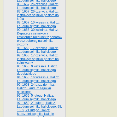
Laudum sejmiku halickiego
86. 1657, 26 czerwca, Halicz.
Laudum sejmiku halickiego
87. 1657, 26 czerwca, Halicz.
Instrukcya sejmiku posłom do
króla
88. 1657, 10 września, Halicz.
Laudum sejmiku halickiego
90. 1658, 30 kwietnia, Halicz.
Deputacya sejmikowa
zatwierdza rachunek z poborów
przez poborcę na sejmiku
złożony
91. 1658, 17 czerwca, Halicz.
Laudum sejmiku halickiego
92. 1658, 17 czerwca, Halicz.
Instrukcya sejmiku posłom na
sejm walny
93. 1658, 9 września, Halicz.
Laudum sejmiku halickiego
deputackiego
94. 1658, 16 września, Halicz.
Laudum sejmiku halickiego
95. 1658, 24 października,
Halicz. Laudum sejmiku
halickiego
96. 1659, 5 lutego, Halicz.
Laudum sejmiku halickiego
97. 1659, 21 lutego, Halicz.
Laudum sejmiku halickiego. 98.
1659, 21 lutego, Halicz.
Marszałek sejmiku kwituje