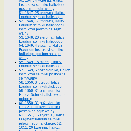
50. 1647, 4 kwietnia, Halicz.
Instrukcya sejmiku halickiego
postom na sejm walny
51. 1647, 25 czerwca, Halicz.
Laudum sejmiku halickiego
52. 1648, 17 czerwca, Halicz.
Laudum sejmiku halickiego i
instrukcya postom na sejm
walny
53. 1648, 20 sierpnia, Halicz.
Laudum sejmiku halickiego
54. 1649, 4 stycznia, Halicz.
Fragment instrukcyi sejmiku
halickiego postom na sejm
walny
55. 1649, 15 marca, Halicz.
Laudum sejmiku halickiego
57. 1649, 6 października, Halicz.
Instrukcya sejmiku postom na
sejm walny
58. 1650, 3 lutego, Halicz.
Laudum sejmikuhalickiego
59. 1650, 31 października,
Halicz. Sejmik halicki kwituje
poborcę
60. 1650, 31 października,
Halicz. Instrukcya sejmiku
postom na sejm walny
61. 1651, 16 stycznia, Halicz.
Fragment laudum sejmiku
relacyjnego halickiego. 62.
1651, 20 kwietnia, Halicz.