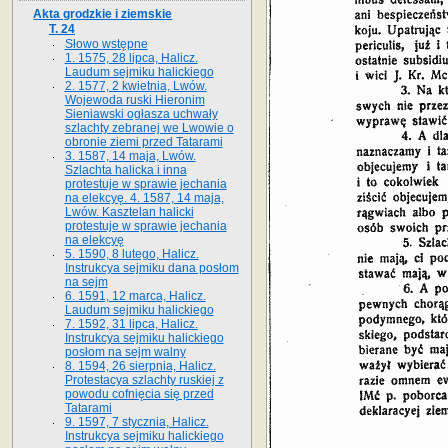
Akta grodzkie i ziemskie
T. 24
Słowo wstępne
1. 1575, 28 lipca, Halicz.
Laudum sejmiku halickiego
2. 1577, 2 kwietnia, Lwów.
Wojewoda ruski Hieronim
Sieniawski ogłasza uchwały
szlachty zebranej we Lwowie o
obronie ziemi przed Tatarami
3. 1587, 14 maja, Lwów.
Szlachta halicka i inna
protestuje w sprawie jechania
na elekcyę. 4. 1587, 14 maja,
Lwów. Kasztelan halicki
protestuje w sprawie jechania
na elekcyę
5. 1590, 8 lutego, Halicz.
Instrukcya sejmiku dana posłom
na sejm
6. 1591, 12 marca, Halicz.
Laudum sejmiku halickiego
7. 1592, 31 lipca, Halicz.
Instrukcya sejmiku halickiego
posłom na sejm walny
8. 1594, 26 sierpnia, Halicz.
Protestacya szlachty ruskiej z
powodu cofnięcia się przed
Tatarami
9. 1597, 7 stycznia, Halicz.
Instrukcya sejmiku halickiego