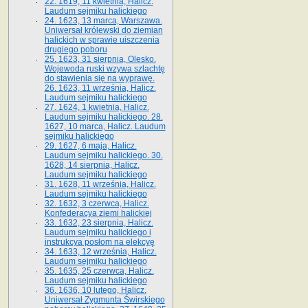
22. 1619, 11 kwietnia, Halicz.
Laudum sejmiku halickiego
24. 1623, 13 marca, Warszawa.
Uniwersał królewski do ziemian
halickich w sprawie uiszczenia
drugiego poboru
25. 1623, 31 sierpnia, Olesko.
Wojewoda ruski wzywa szlachtę
do stawienia się na wyprawę.
26. 1623, 11 września, Halicz.
Laudum sejmiku halickiego
27. 1624, 1 kwietnia, Halicz.
Laudum sejmiku halickiego. 28.
1627, 10 marca, Halicz. Laudum
sejmiku halickiego
29. 1627, 6 maja, Halicz.
Laudum sejmiku halickiego. 30.
1628, 14 sierpnia, Halicz.
Laudum sejmiku halickiego
31. 1628, 11 września, Halicz.
Laudum sejmiku halickiego
32. 1632, 3 czerwca, Halicz.
Konfederacya ziemi halickiej
33. 1632, 23 sierpnia, Halicz.
Laudum sejmiku halickiego i
instrukcya posłom na elekcyę
34. 1633, 12 września, Halicz.
Laudum sejmiku halickiego
35. 1635, 25 czerwca, Halicz.
Laudum sejmiku halickiego
36. 1636, 10 lutego, Halicz.
Uniwersał Zygmunta Świrskiego