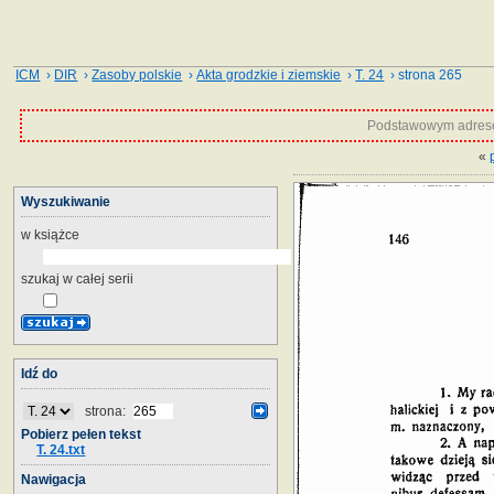
ICM
›
DIR
›
Zasoby polskie
›
Akta grodzkie i ziemskie
›
T. 24
› strona 265
Podstawowym adrese
«
Wyszukiwanie
w książce
szukaj w całej serii
Idź do
strona:
Pobierz pełen tekst
T. 24.txt
Nawigacja