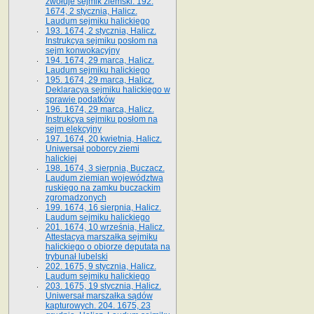
zwołuje sejmik ziemski. 192.
1674, 2 stycznia, Halicz.
Laudum sejmiku halickiego
193. 1674, 2 stycznia, Halicz.
Instrukcya sejmiku posłom na
sejm konwokacyjny
194. 1674, 29 marca, Halicz.
Laudum sejmiku halickiego
195. 1674, 29 marca, Halicz.
Deklaracya sejmiku halickiego w
sprawie podatków
196. 1674, 29 marca, Halicz.
Instrukcya sejmiku posłom na
sejm elekcyjny
197. 1674, 20 kwietnia, Halicz.
Uniwersał poborcy ziemi
halickiej
198. 1674, 3 sierpnia, Buczacz.
Laudum ziemian województwa
ruskiego na zamku buczackim
zgromadzonych
199. 1674, 16 sierpnia, Halicz.
Laudum sejmiku halickiego
201. 1674, 10 września, Halicz.
Attestacya marszałka sejmiku
halickiego o obiorze deputata na
trybunał lubelski
202. 1675, 9 stycznia, Halicz.
Laudum sejmiku halickiego
203. 1675, 19 stycznia, Halicz.
Uniwersał marszałka sądów
kapturowych. 204. 1675, 23