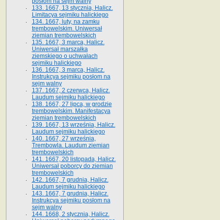
posłom na sejm walny
133. 1667, 13 stycznia, Halicz.
Limitacya sejmiku halickiego
134. 1667, luty, na zamku
trembowelskim. Uniwersał
ziemian trembowelskich
135. 1667, 3 marca, Halicz.
Uniwersał marszałka
ziemskiego o uchwałach
sejmiku halickiego
136. 1667, 3 marca, Halicz.
Instrukcya sejmiku posłom na
sejm walny
137. 1667, 2 czerwca, Halicz.
Laudum sejmiku halickiego
138. 1667, 27 lipca, w grodzie
trembowelskim. Manifestacya
ziemian trembowelskich
139. 1667, 13 września, Halicz.
Laudum sejmiku halickiego
140. 1667, 27 września,
Trembowla. Laudum ziemian
trembowelskich
141. 1667, 20 listopada, Halicz.
Uniwersał poborcy do ziemian
trembowelskich
142. 1667, 7 grudnia, Halicz.
Laudum sejmiku halickiego
143. 1667, 7 grudnia, Halicz.
Instrukcya sejmiku posłom na
sejm walny
144. 1668, 2 stycznia, Halicz.