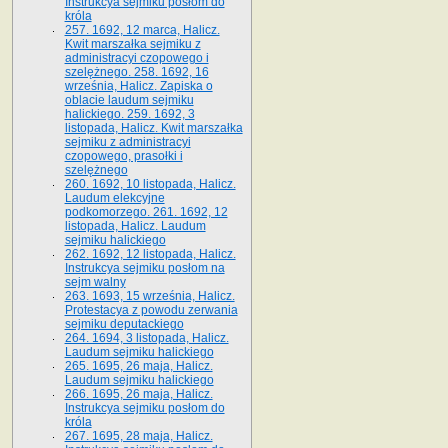
Instrukcya sejmiku posłom do
króla
257. 1692, 12 marca, Halicz.
Kwit marszałka sejmiku z
administracyi czopowego i
szelężnego. 258. 1692, 16
września, Halicz. Zapiska o
oblacie laudum sejmiku
halickiego. 259. 1692, 3
listopada, Halicz. Kwit marszałka
sejmiku z administracyi
czopowego, prasołki i
szelężnego
260. 1692, 10 listopada, Halicz.
Laudum elekcyjne
podkomorzego. 261. 1692, 12
listopada, Halicz. Laudum
sejmiku halickiego
262. 1692, 12 listopada, Halicz.
Instrukcya sejmiku posłom na
sejm walny
263. 1693, 15 września, Halicz.
Protestacya z powodu zerwania
sejmiku deputackiego
264. 1694, 3 listopada, Halicz.
Laudum sejmiku halickiego
265. 1695, 26 maja, Halicz.
Laudum sejmiku halickiego
266. 1695, 26 maja, Halicz.
Instrukcya sejmiku posłom do
króla
267. 1695, 28 maja, Halicz.