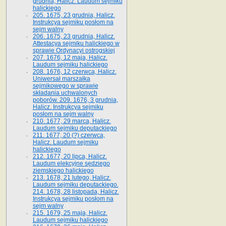
grudnia, Halicz. Laudum sejmiku
halickiego
205. 1675, 23 grudnia, Halicz.
Instrukcya sejmiku posłom na
sejm walny
206. 1675, 23 grudnia, Halicz.
Attestacya sejmiku halickiego w
sprawie Ordynacyi ostrogskiej
207. 1676, 12 maja, Halicz.
Laudum sejmiku halickiego
208. 1676, 12 czerwca, Halicz.
Uniwersał marszałka
sejmikowego w sprawie
składania uchwalonych
poborów. 209. 1676, 3 grudnia,
Halicz. Instrukcya sejmiku
posłom na sejm walny
210. 1677, 29 marca, Halicz.
Laudum sejmiku deputackiego
211. 1677, 20 (?) czerwca,
Halicz. Laudum sejmiku
halickiego
212. 1677, 20 lipca, Halicz.
Laudum elekcyjne sędziego
ziemskiego halickiego
213. 1678, 21 lutego, Halicz.
Laudum sejmiku deputackiego.
214. 1678, 28 listopada, Halicz.
Instrukcya sejmiku posłom na
sejm walny
215. 1679, 25 maja, Halicz.
Laudum sejmiku halickiego