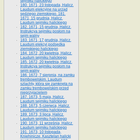
sejmiku halickiego
180. 1671, 23 listopada, Halicz.
Laudum elekcyjne na urząd
sędziego ziemskiego. 181.
1671, 15 grudnia, Halicz.
Laudum sejmiku halickiego
182. 1671, 15 grudnia, Halicz.
Instrukcya sejmiku posłom na
sejm walny
183. 1671, 17 grudnia, Halicz.
Laudum elekcyi podsędka
ziemskiego halickiego
184. 1672, 20 kwietnia, Halicz.
Laudum sejmiku halickiego
185. 1672, 20 kwietnia, Halicz.
Instrukcya sejmiku posłom na
sejm walny
186. 1672, 7 sierpnia, na zamku
trembowelskim. Laudum
szlachty, która się zamknęła na
zamku trembowelskim przed
nieprzyjacielem
187. 1673, 5 maja, Halicz.
Laudum sejmiku halickiego
188. 1673, 5 czerwca, Halicz.
Laudum sejmiku halickiego
189. 1673, 3 lipca, Halicz.
Laudum sejmiku halickiego
190. 1673, 11 września, Halicz.
Laudum sejmiku halickiego
191. 1673, 10 listopada,
Kniehinicze. Kasztelan halicki