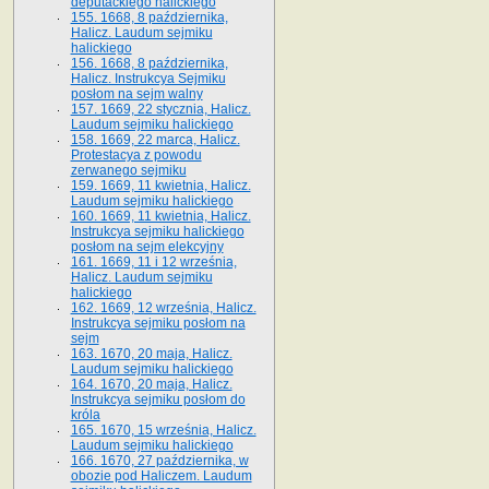
deputackiego halickiego
155. 1668, 8 października,
Halicz. Laudum sejmiku
halickiego
156. 1668, 8 października,
Halicz. Instrukcya Sejmiku
posłom na sejm walny
157. 1669, 22 stycznia, Halicz.
Laudum sejmiku halickiego
158. 1669, 22 marca, Halicz.
Protestacya z powodu
zerwanego sejmiku
159. 1669, 11 kwietnia, Halicz.
Laudum sejmiku halickiego
160. 1669, 11 kwietnia, Halicz.
Instrukcya sejmiku halickiego
posłom na sejm elekcyjny
161. 1669, 11 i 12 września,
Halicz. Laudum sejmiku
halickiego
162. 1669, 12 września, Halicz.
Instrukcya sejmiku posłom na
sejm
163. 1670, 20 maja, Halicz.
Laudum sejmiku halickiego
164. 1670, 20 maja, Halicz.
Instrukcya sejmiku posłom do
króla
165. 1670, 15 września, Halicz.
Laudum sejmiku halickiego
166. 1670, 27 października, w
obozie pod Haliczem. Laudum