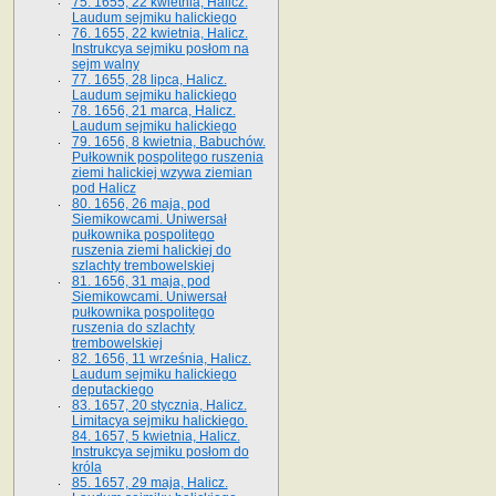
75. 1655, 22 kwietnia, Halicz.
Laudum sejmiku halickiego
76. 1655, 22 kwietnia, Halicz.
Instrukcya sejmiku posłom na
sejm walny
77. 1655, 28 lipca, Halicz.
Laudum sejmiku halickiego
78. 1656, 21 marca, Halicz.
Laudum sejmiku halickiego
79. 1656, 8 kwietnia, Babuchów.
Pułkownik pospolitego ruszenia
ziemi halickiej wzywa ziemian
pod Halicz
80. 1656, 26 maja, pod
Siemikowcami. Uniwersał
pułkownika pospolitego
ruszenia ziemi halickiej do
szlachty trembowelskiej
81. 1656, 31 maja, pod
Siemikowcami. Uniwersał
pułkownika pospolitego
ruszenia do szlachty
trembowelskiej
82. 1656, 11 września, Halicz.
Laudum sejmiku halickiego
deputackiego
83. 1657, 20 stycznia, Halicz.
Limitacya sejmiku halickiego.
84. 1657, 5 kwietnia, Halicz.
Instrukcya sejmiku posłom do
króla
85. 1657, 29 maja, Halicz.