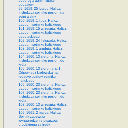
poborcę z administracyi
podatków
99. 1659, 25 lutego, Halicz.
Instrukcya sejmiku posłom na
sejm walny
100. 1659, 1 lipca, Halicz.
Laudum sejmiku halickiego
101. 1659, 15 września, Halicz.
Laudum sejmiku halickiego
deputackiego
102. 1659, 24 listopada, Halicz.
Laudum sejmiku halickiego
103. 1659, 1 grudnia, Halicz.
Laudum sejmiku halickiego
104. 1660, 13 sierpnia, Halicz.
Instrukcya sejmiku posłom do
króla
105. 1660, 13 sierpnia, s. 1.
Odpowiedź królewska na
legacyę posłów sejmiku
halickiego
106. 1660, 23 sierpnia, Halicz.
Laudum sejmiku halickiego
107. 1660, 23 sierpnia, Halicz.
Instrukcya sejmiku posłom do
króla
108. 1660, 13 września, Halicz.
Laudum sejmiku halickiego
109. 1661, 2 marca, Halicz.
Sejmik zapewnia
wynagrodzenie pisarzowi
grodzkiemu za trudy