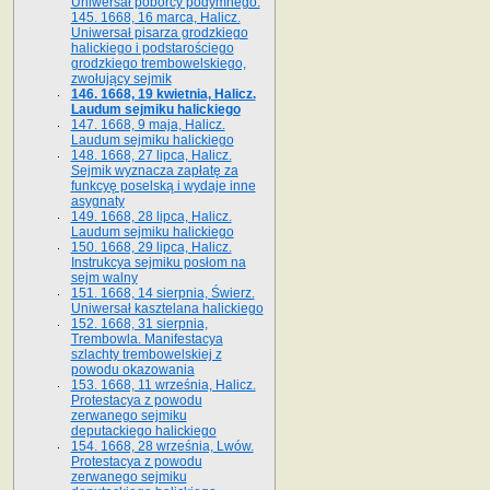
Uniwersał poborcy podymnego.
145. 1668, 16 marca, Halicz.
Uniwersał pisarza grodzkiego
halickiego i podstarościego
grodzkiego trembowelskiego,
zwołujący sejmik
146. 1668, 19 kwietnia, Halicz.
Laudum sejmiku halickiego
147. 1668, 9 maja, Halicz.
Laudum sejmiku halickiego
148. 1668, 27 lipca, Halicz.
Sejmik wyznacza zapłatę za
funkcyę poselską i wydaje inne
asygnaty
149. 1668, 28 lipca, Halicz.
Laudum sejmiku halickiego
150. 1668, 29 lipca, Halicz.
Instrukcya sejmiku posłom na
sejm walny
151. 1668, 14 sierpnia, Świerz.
Uniwersał kasztelana halickiego
152. 1668, 31 sierpnia,
Trembowla. Manifestacya
szlachty trembowelskiej z
powodu okazowania
153. 1668, 11 września, Halicz.
Protestacya z powodu
zerwanego sejmiku
deputackiego halickiego
154. 1668, 28 września, Lwów.
Protestacya z powodu
zerwanego sejmiku