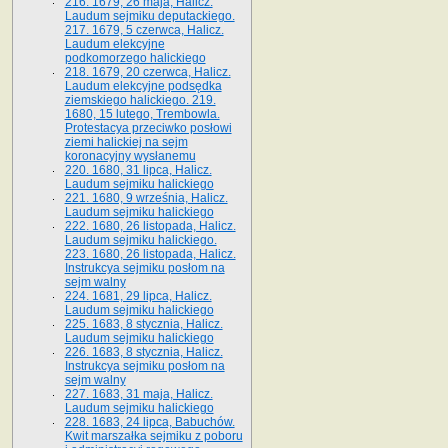
216. 1679, 26 maja, Halicz.
Laudum sejmiku deputackiego.
217. 1679, 5 czerwca, Halicz.
Laudum elekcyjne
podkomorzego halickiego
218. 1679, 20 czerwca, Halicz.
Laudum elekcyjne podsędka
ziemskiego halickiego. 219.
1680, 15 lutego, Trembowla.
Protestacya przeciwko posłowi
ziemi halickiej na sejm
koronacyjny wysłanemu
220. 1680, 31 lipca, Halicz.
Laudum sejmiku halickiego
221. 1680, 9 września, Halicz.
Laudum sejmiku halickiego
222. 1680, 26 listopada, Halicz.
Laudum sejmiku halickiego.
223. 1680, 26 listopada, Halicz.
Instrukcya sejmiku posłom na
sejm walny
224. 1681, 29 lipca, Halicz.
Laudum sejmiku halickiego
225. 1683, 8 stycznia, Halicz.
Laudum sejmiku halickiego
226. 1683, 8 stycznia, Halicz.
Instrukcya sejmiku posłom na
sejm walny
227. 1683, 31 maja, Halicz.
Laudum sejmiku halickiego
228. 1683, 24 lipca, Babuchów.
Kwit marszałka sejmiku z poboru