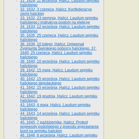
31. 1628, 11 września, Halicz. Laudum sejmiku
halickiego
32. 1632, 3 czerwca, Halicz. Konfederacya
ziemi halickiej
33. 1632, 23 sierpnia, Halicz. Laudum sejmiku
halickiego i instrukcya posłom na elekcyę
34. 1633, 12 września, Halicz. Laudum sejmiku
halickiego
35. 1635, 25 czerwca, Halicz. Laudum sejmiku
halickiego
36. 1636, 10 lutego, Halicz. Uniwersał
Zygmunta Świrskiego poborcy halickiego. 37.
1640, 25 czerwca, Halicz. Laudum sejmiku
halickiego
38. 1640, 10 września, Halicz. Laudum sejmiku
halickiego
39. 1642, 15 maja, Halicz. Laudum sejmiku
halickiego
40. 1642, 15 września, Halicz. Laudum sejmiku
halickiego deputackiego
41. 1642, 15 września, Halicz. Laudum sejmiku
halickiego
42. 1642, 19 grudnia, Halicz. Laudum sejmiku
halickiego
43. 1643, 4 maja, Halicz. Laudum sejmiku
halickiego
44. 1643, 14 września, Halicz. Laudum sejmiku
halickiego
45. 1645, 7 października, Halicz. Protest
wojewody podolskiego z powodu wyprawiania
burd na sejmiku halickim
46. 1646, 6 września, Halicz. Laudum sejmiku