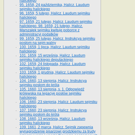
halickiego
95. 1658, 24 października, Halicz. Laudum
sejmiku halickiego
96. 1659, 5 lutego, Halicz. Laudum sejmiku
halickiego
97. 1659, 21 lutego, Halicz. Laudum sejmiku
halickiego. 98. 1659, 21 lutego, Halicz.
Marszałek sejmiku kwituje poborcę z
administracyi podatków
99. 1659, 25 lutego, Halicz. Instrukcya sejmiku
posłom na sejm walny
100. 1659, 1 lipca, Halicz. Laudum sejmiku
halickiego
101. 1659, 15 września, Halicz. Laudum
sejmiku halickiego deputackiego
102. 1659, 24 listopada, Halicz. Laudum
sejmiku halickiego
103. 1659, 1 grudnia, Halicz. Laudum sejmiku
halickiego
104. 1660, 13 sierpnia, Halicz. Instrukcya
sejmiku posłom do króla
105. 1660, 13 sierpnia, s. 1. Odpowiedź
królewska na legacyę posłów sejmiku
halickiego
106. 1660, 23 sierpnia, Halicz. Laudum sejmiku
halickiego
107. 1660, 23 sierpnia, Halicz. Instrukcya
sejmiku posłom do króla
108. 1660, 13 września, Halicz. Laudum
sejmiku halickiego
109. 1661, 2 marca, Halicz. Sejmik zapewnia
wynagrodzenie pisarzowi grodzkiemu za trudy