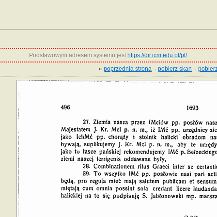
Podstawowym adresem systemu jest
https://dir.icm.edu.pl/pl/
.
«
poprzednia strona
·
pobierz skan
·
pobierz