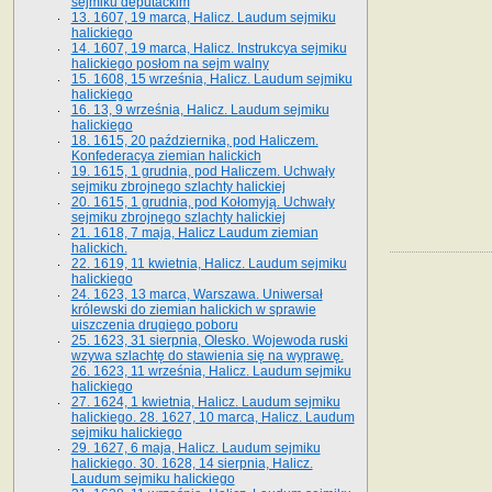
sejmiku deputackim
13. 1607, 19 marca, Halicz. Laudum sejmiku
halickiego
14. 1607, 19 marca, Halicz. Instrukcya sejmiku
halickiego posłom na sejm walny
15. 1608, 15 września, Halicz. Laudum sejmiku
halickiego
16. 13, 9 września, Halicz. Laudum sejmiku
halickiego
18. 1615, 20 października, pod Haliczem.
Konfederacya ziemian halickich
19. 1615, 1 grudnia, pod Haliczem. Uchwały
sejmiku zbrojnego szlachty halickiej
20. 1615, 1 grudnia, pod Kołomyją. Uchwały
sejmiku zbrojnego szlachty halickiej
21. 1618, 7 maja, Halicz Laudum ziemian
halickich.
22. 1619, 11 kwietnia, Halicz. Laudum sejmiku
halickiego
24. 1623, 13 marca, Warszawa. Uniwersał
królewski do ziemian halickich w sprawie
uiszczenia drugiego poboru
25. 1623, 31 sierpnia, Olesko. Wojewoda ruski
wzywa szlachtę do stawienia się na wyprawę.
26. 1623, 11 września, Halicz. Laudum sejmiku
halickiego
27. 1624, 1 kwietnia, Halicz. Laudum sejmiku
halickiego. 28. 1627, 10 marca, Halicz. Laudum
sejmiku halickiego
29. 1627, 6 maja, Halicz. Laudum sejmiku
halickiego. 30. 1628, 14 sierpnia, Halicz.
Laudum sejmiku halickiego