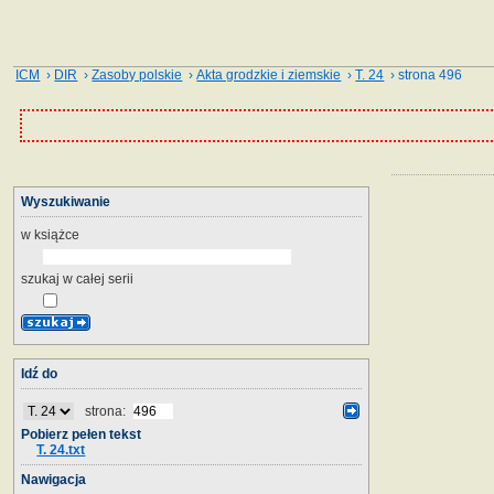
ICM
›
DIR
›
Zasoby polskie
›
Akta grodzkie i ziemskie
›
T. 24
› strona 496
Wyszukiwanie
w książce
szukaj w całej serii
Idź do
strona:
Pobierz pełen tekst
T. 24.txt
Nawigacja