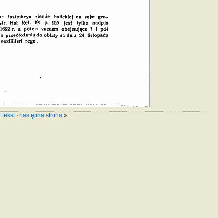
 tekst
·
następna strona
»