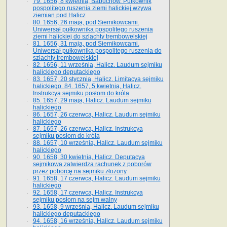
79. 1656, 8 kwietnia, Babuchów. Pułkownik
pospolitego ruszenia ziemi halickiej wzywa
ziemian pod Halicz
80. 1656, 26 maja, pod Siemikowcami.
Uniwersał pułkownika pospolitego ruszenia
ziemi halickiej do szlachty trembowelskiej
81. 1656, 31 maja, pod Siemikowcami.
Uniwersał pułkownika pospolitego ruszenia do
szlachty trembowelskiej
82. 1656, 11 września, Halicz. Laudum sejmiku
halickiego deputackiego
83. 1657, 20 stycznia, Halicz. Limitacya sejmiku
halickiego. 84. 1657, 5 kwietnia, Halicz.
Instrukcya sejmiku posłom do króla
85. 1657, 29 maja, Halicz. Laudum sejmiku
halickiego
86. 1657, 26 czerwca, Halicz. Laudum sejmiku
halickiego
87. 1657, 26 czerwca, Halicz. Instrukcya
sejmiku posłom do króla
88. 1657, 10 września, Halicz. Laudum sejmiku
halickiego
90. 1658, 30 kwietnia, Halicz. Deputacya
sejmikowa zatwierdza rachunek z poborów
przez poborcę na sejmiku złożony
91. 1658, 17 czerwca, Halicz. Laudum sejmiku
halickiego
92. 1658, 17 czerwca, Halicz. Instrukcya
sejmiku posłom na sejm walny
93. 1658, 9 września, Halicz. Laudum sejmiku
halickiego deputackiego
94. 1658, 16 września, Halicz. Laudum sejmiku