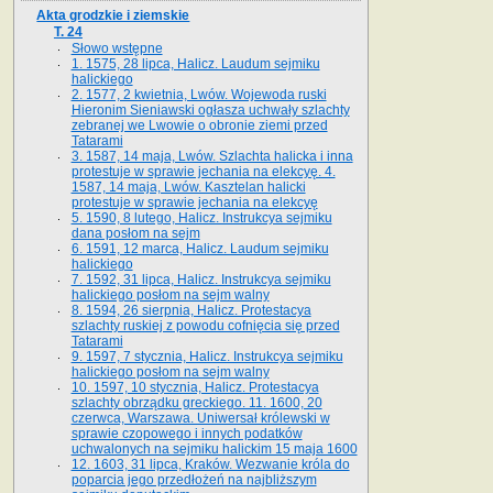
Akta grodzkie i ziemskie
T. 24
Słowo wstępne
1. 1575, 28 lipca, Halicz. Laudum sejmiku
halickiego
2. 1577, 2 kwietnia, Lwów. Wojewoda ruski
Hieronim Sieniawski ogłasza uchwały szlachty
zebranej we Lwowie o obronie ziemi przed
Tatarami
3. 1587, 14 maja, Lwów. Szlachta halicka i inna
protestuje w sprawie jechania na elekcyę. 4.
1587, 14 maja, Lwów. Kasztelan halicki
protestuje w sprawie jechania na elekcyę
5. 1590, 8 lutego, Halicz. Instrukcya sejmiku
dana posłom na sejm
6. 1591, 12 marca, Halicz. Laudum sejmiku
halickiego
7. 1592, 31 lipca, Halicz. Instrukcya sejmiku
halickiego posłom na sejm walny
8. 1594, 26 sierpnia, Halicz. Protestacya
szlachty ruskiej z powodu cofnięcia się przed
Tatarami
9. 1597, 7 stycznia, Halicz. Instrukcya sejmiku
halickiego posłom na sejm walny
10. 1597, 10 stycznia, Halicz. Protestacya
szlachty obrządku greckiego. 11. 1600, 20
czerwca, Warszawa. Uniwersał królewski w
sprawie czopowego i innych podatków
uchwalonych na sejmiku halickim 15 maja 1600
12. 1603, 31 lipca, Kraków. Wezwanie króla do
poparcia jego przedłożeń na najbliższym