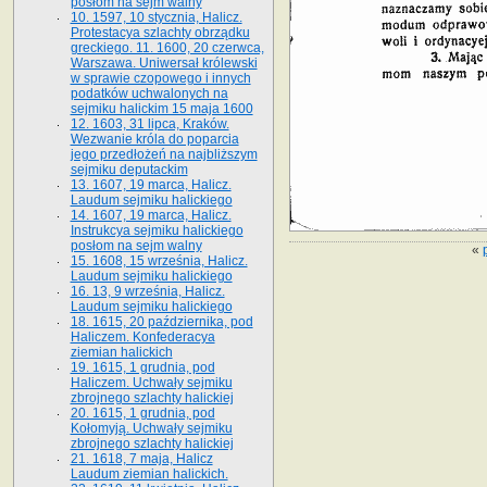
posłom na sejm walny
10. 1597, 10 stycznia, Halicz.
Protestacya szlachty obrządku
greckiego. 11. 1600, 20 czerwca,
Warszawa. Uniwersał królewski
w sprawie czopowego i innych
podatków uchwalonych na
sejmiku halickim 15 maja 1600
12. 1603, 31 lipca, Kraków.
Wezwanie króla do poparcia
jego przedłożeń na najbliższym
sejmiku deputackim
13. 1607, 19 marca, Halicz.
Laudum sejmiku halickiego
14. 1607, 19 marca, Halicz.
Instrukcya sejmiku halickiego
posłom na sejm walny
«
15. 1608, 15 września, Halicz.
Laudum sejmiku halickiego
16. 13, 9 września, Halicz.
Laudum sejmiku halickiego
18. 1615, 20 października, pod
Haliczem. Konfederacya
ziemian halickich
19. 1615, 1 grudnia, pod
Haliczem. Uchwały sejmiku
zbrojnego szlachty halickiej
20. 1615, 1 grudnia, pod
Kołomyją. Uchwały sejmiku
zbrojnego szlachty halickiej
21. 1618, 7 maja, Halicz
Laudum ziemian halickich.