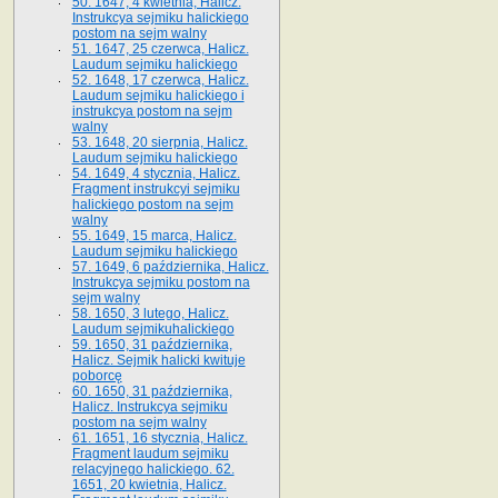
50. 1647, 4 kwietnia, Halicz.
Instrukcya sejmiku halickiego
postom na sejm walny
51. 1647, 25 czerwca, Halicz.
Laudum sejmiku halickiego
52. 1648, 17 czerwca, Halicz.
Laudum sejmiku halickiego i
instrukcya postom na sejm
walny
53. 1648, 20 sierpnia, Halicz.
Laudum sejmiku halickiego
54. 1649, 4 stycznia, Halicz.
Fragment instrukcyi sejmiku
halickiego postom na sejm
walny
55. 1649, 15 marca, Halicz.
Laudum sejmiku halickiego
57. 1649, 6 października, Halicz.
Instrukcya sejmiku postom na
sejm walny
58. 1650, 3 lutego, Halicz.
Laudum sejmikuhalickiego
59. 1650, 31 października,
Halicz. Sejmik halicki kwituje
poborcę
60. 1650, 31 października,
Halicz. Instrukcya sejmiku
postom na sejm walny
61. 1651, 16 stycznia, Halicz.
Fragment laudum sejmiku
relacyjnego halickiego. 62.
1651, 20 kwietnia, Halicz.