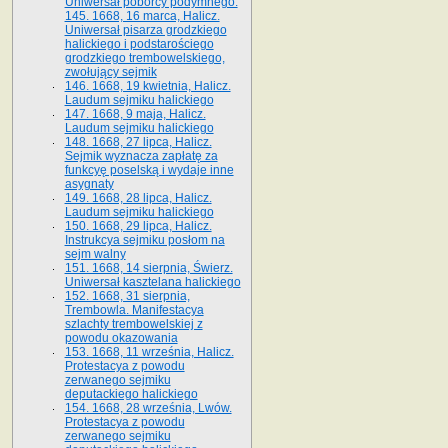
Uniwersał poborcy podymnego.
145. 1668, 16 marca, Halicz.
Uniwersał pisarza grodzkiego
halickiego i podstarościego
grodzkiego trembowelskiego,
zwołujący sejmik
146. 1668, 19 kwietnia, Halicz.
Laudum sejmiku halickiego
147. 1668, 9 maja, Halicz.
Laudum sejmiku halickiego
148. 1668, 27 lipca, Halicz.
Sejmik wyznacza zapłatę za
funkcyę poselską i wydaje inne
asygnaty
149. 1668, 28 lipca, Halicz.
Laudum sejmiku halickiego
150. 1668, 29 lipca, Halicz.
Instrukcya sejmiku posłom na
sejm walny
151. 1668, 14 sierpnia, Świerz.
Uniwersał kasztelana halickiego
152. 1668, 31 sierpnia,
Trembowla. Manifestacya
szlachty trembowelskiej z
powodu okazowania
153. 1668, 11 września, Halicz.
Protestacya z powodu
zerwanego sejmiku
deputackiego halickiego
154. 1668, 28 września, Lwów.
Protestacya z powodu
zerwanego sejmiku