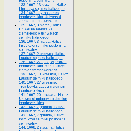
posłom na sejm walny
133. 1667, 13 stycznia, Halicz.
Limitacya sejmiku halickiego
134. 1667, luty, na zamku
trembowelskim. Uniwersał
ziemian trembowelskich
135. 1667, 3 marca, Halicz.
Uniwersał marszałka
ziemskiego o uchwałach
sejmiku halickiego
136. 1667, 3 marca, Halicz.
Instrukcya sejmiku posłom na
sejm walny
137. 1667, 2 czerwca, Halicz.
Laudum sejmiku halickiego
138. 1667, 27 lipca, w grodzie
trembowelskim. Manifestacya
ziemian trembowelskich
139. 1667, 13 września, Halicz.
Laudum sejmiku halickiego
140. 1667, 27 września,
Trembowla. Laudum ziemian
trembowelskich
141. 1667, 20 listopada, Halicz.
Uniwersał poborcy do ziemian
trembowelskich
142. 1667, 7 grudnia, Halicz.
Laudum sejmiku halickiego
143. 1667, 7 grudnia, Halicz.
Instrukcya sejmiku posłom na
sejm walny
144. 1668, 2 stycznia, Halicz.