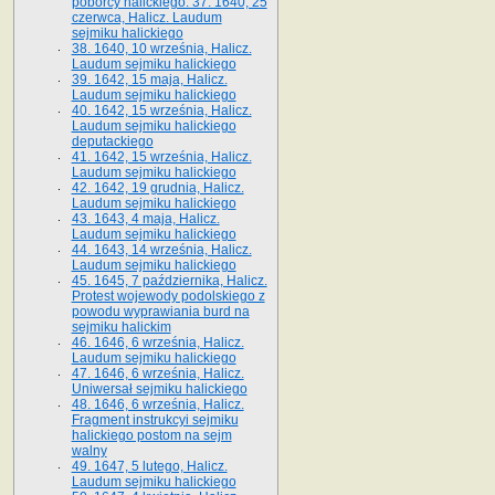
poborcy halickiego. 37. 1640, 25
czerwca, Halicz. Laudum
sejmiku halickiego
38. 1640, 10 września, Halicz.
Laudum sejmiku halickiego
39. 1642, 15 maja, Halicz.
Laudum sejmiku halickiego
40. 1642, 15 września, Halicz.
Laudum sejmiku halickiego
deputackiego
41. 1642, 15 września, Halicz.
Laudum sejmiku halickiego
42. 1642, 19 grudnia, Halicz.
Laudum sejmiku halickiego
43. 1643, 4 maja, Halicz.
Laudum sejmiku halickiego
44. 1643, 14 września, Halicz.
Laudum sejmiku halickiego
45. 1645, 7 października, Halicz.
Protest wojewody podolskiego z
powodu wyprawiania burd na
sejmiku halickim
46. 1646, 6 września, Halicz.
Laudum sejmiku halickiego
47. 1646, 6 września, Halicz.
Uniwersał sejmiku halickiego
48. 1646, 6 września, Halicz.
Fragment instrukcyi sejmiku
halickiego postom na sejm
walny
49. 1647, 5 lutego, Halicz.
Laudum sejmiku halickiego