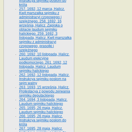
Instrukcya sejmiku posłom do
króla
257. 1692, 12 marca, Halicz.
Kwit marszałka sejmiku z
administracyi czopowego i
szelężnego. 258. 1692, 16
września, Halicz. Zapiska o
oblacie laudum sejmiku
halickiego. 259. 1692, 3
listopada, Halicz. Kwit marszałka
sejmiku z administracyi
czopowego, prasołki i
szelężnego
260. 1692, 10 listopada, Halicz.
Laudum elekcyjne
podkomorzego. 261. 1692, 12
listopada, Halicz. Laudum
sejmiku halickiego
262. 1692, 12 listopada, Halicz.
Instrukcya sejmiku posłom na
sejm walny
263. 1693, 15 września, Halicz.
Protestacya z powodu zerwania
sejmiku deputackiego
264. 1694, 3 listopada, Halicz.
Laudum sejmiku halickiego
265. 1695, 26 maja, Halicz.
Laudum sejmiku halickiego
266. 1695, 26 maja, Halicz.
Instrukcya sejmiku posłom do
króla
267. 1695, 28 maja, Halicz.