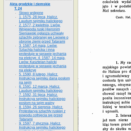
Akta grodzkie i ziemskie
T. 24
Słowo wstępne
1. 1575, 28 lipca, Halicz.
Laudum sejmiku halickiego
2. 1577, 2 kwietnia, Lwów.
Wojewoda ruski Hieronim
Sieniawski ogłasza uchwały
szlachty zebranej we Lwowie o
obronie ziemi przed Tatarami
3. 1587, 14 maja, Lwów.
Szlachta halicka i inna
protestuje w sprawie jechania
na elekcyę. 4. 1587, 14 maja,
Lwów. Kasztelan halicki
protestuje w sprawie jechania
na elekcyę
5. 1590, 8 lutego, Halicz.
Instrukcya sejmiku dana posłom
na sejm
6. 1591, 12 marca, Halicz.
Laudum sejmiku halickiego
7. 1592, 31 lipca, Halicz.
Instrukcya sejmiku halickiego
posłom na sejm walny
8. 1594, 26 sierpnia, Halicz.
Protestacya szlachty ruskiej z
powodu cofnięcia się przed
Tatarami
9. 1597, 7 stycznia, Halicz.
Instrukcya sejmiku halickiego