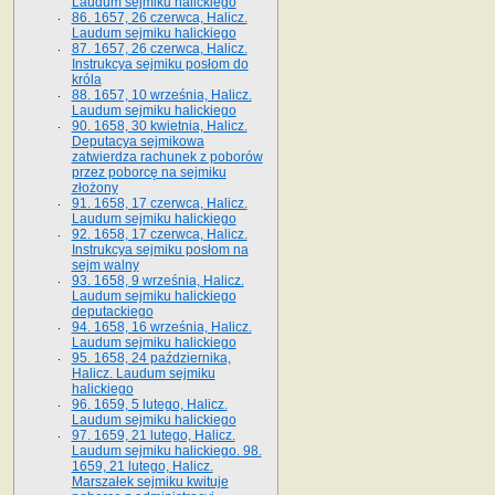
Laudum sejmiku halickiego
86. 1657, 26 czerwca, Halicz.
Laudum sejmiku halickiego
87. 1657, 26 czerwca, Halicz.
Instrukcya sejmiku posłom do
króla
88. 1657, 10 września, Halicz.
Laudum sejmiku halickiego
90. 1658, 30 kwietnia, Halicz.
Deputacya sejmikowa
zatwierdza rachunek z poborów
przez poborcę na sejmiku
złożony
91. 1658, 17 czerwca, Halicz.
Laudum sejmiku halickiego
92. 1658, 17 czerwca, Halicz.
Instrukcya sejmiku posłom na
sejm walny
93. 1658, 9 września, Halicz.
Laudum sejmiku halickiego
deputackiego
94. 1658, 16 września, Halicz.
Laudum sejmiku halickiego
95. 1658, 24 października,
Halicz. Laudum sejmiku
halickiego
96. 1659, 5 lutego, Halicz.
Laudum sejmiku halickiego
97. 1659, 21 lutego, Halicz.
Laudum sejmiku halickiego. 98.
1659, 21 lutego, Halicz.
Marszałek sejmiku kwituje