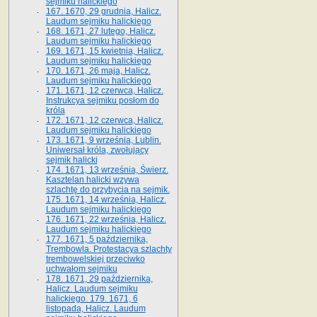
sejmiku halickiego
167. 1670, 29 grudnia, Halicz.
Laudum sejmiku halickiego
168. 1671, 27 lutego, Halicz.
Laudum sejmiku halickiego
169. 1671, 15 kwietnia, Halicz.
Laudum sejmiku halickiego
170. 1671, 26 maja, Halicz.
Laudum sejmiku halickiego
171. 1671, 12 czerwca, Halicz.
Instrukcya sejmiku posłom do
króla
172. 1671, 12 czerwca, Halicz.
Laudum sejmiku halickiego
173. 1671, 9 września, Lublin.
Uniwersał króla, zwołujący
sejmik halicki
174. 1671, 13 września, Świerz.
Kasztelan halicki wzywa
szlachtę do przybycia na sejmik.
175. 1671, 14 września, Halicz.
Laudum sejmiku halickiego
176. 1671, 22 września, Halicz.
Laudum sejmiku halickiego
177. 1671, 5 października,
Trembowla. Protestacya szlachty
trembowelskiej przeciwko
uchwałom sejmiku
178. 1671, 29 października,
Halicz. Laudum sejmiku
halickiego. 179. 1671, 6
listopada, Halicz. Laudum