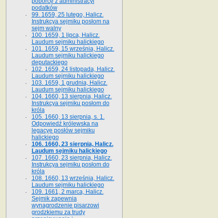
poborcę z administracyi
podatków
99. 1659, 25 lutego, Halicz.
Instrukcya sejmiku posłom na
sejm walny
100. 1659, 1 lipca, Halicz.
Laudum sejmiku halickiego
101. 1659, 15 września, Halicz.
Laudum sejmiku halickiego
deputackiego
102. 1659, 24 listopada, Halicz.
Laudum sejmiku halickiego
103. 1659, 1 grudnia, Halicz.
Laudum sejmiku halickiego
104. 1660, 13 sierpnia, Halicz.
Instrukcya sejmiku posłom do
króla
105. 1660, 13 sierpnia, s. 1.
Odpowiedź królewska na
legacyę posłów sejmiku
halickiego
106. 1660, 23 sierpnia, Halicz.
Laudum sejmiku halickiego
107. 1660, 23 sierpnia, Halicz.
Instrukcya sejmiku posłom do
króla
108. 1660, 13 września, Halicz.
Laudum sejmiku halickiego
109. 1661, 2 marca, Halicz.
Sejmik zapewnia
wynagrodzenie pisarzowi
grodzkiemu za trudy