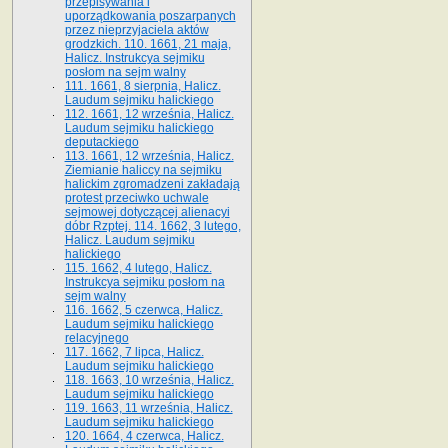
przepisywania i
uporządkowania poszarpanych
przez nieprzyjaciela aktów
grodzkich. 110. 1661, 21 maja,
Halicz. Instrukcya sejmiku
posłom na sejm walny
111. 1661, 8 sierpnia, Halicz.
Laudum sejmiku halickiego
112. 1661, 12 września, Halicz.
Laudum sejmiku halickiego
deputackiego
113. 1661, 12 września, Halicz.
Ziemianie haliccy na sejmiku
halickim zgromadzeni zakładają
protest przeciwko uchwale
sejmowej dotyczącej alienacyi
dóbr Rzptej. 114. 1662, 3 lutego,
Halicz. Laudum sejmiku
halickiego
115. 1662, 4 lutego, Halicz.
Instrukcya sejmiku posłom na
sejm walny
116. 1662, 5 czerwca, Halicz.
Laudum sejmiku halickiego
relacyjnego
117. 1662, 7 lipca, Halicz.
Laudum sejmiku halickiego
118. 1663, 10 września, Halicz.
Laudum sejmiku halickiego
119. 1663, 11 września, Halicz.
Laudum sejmiku halickiego
120. 1664, 4 czerwca, Halicz.