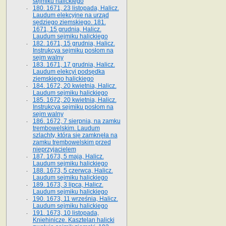
sejmiku halickiego
180. 1671, 23 listopada, Halicz.
Laudum elekcyjne na urząd
sędziego ziemskiego. 181.
1671, 15 grudnia, Halicz.
Laudum sejmiku halickiego
182. 1671, 15 grudnia, Halicz.
Instrukcya sejmiku posłom na
sejm walny
183. 1671, 17 grudnia, Halicz.
Laudum elekcyi podsędka
ziemskiego halickiego
184. 1672, 20 kwietnia, Halicz.
Laudum sejmiku halickiego
185. 1672, 20 kwietnia, Halicz.
Instrukcya sejmiku posłom na
sejm walny
186. 1672, 7 sierpnia, na zamku
trembowelskim. Laudum
szlachty, która się zamknęła na
zamku trembowelskim przed
nieprzyjacielem
187. 1673, 5 maja, Halicz.
Laudum sejmiku halickiego
188. 1673, 5 czerwca, Halicz.
Laudum sejmiku halickiego
189. 1673, 3 lipca, Halicz.
Laudum sejmiku halickiego
190. 1673, 11 września, Halicz.
Laudum sejmiku halickiego
191. 1673, 10 listopada,
Kniehinicze. Kasztelan halicki