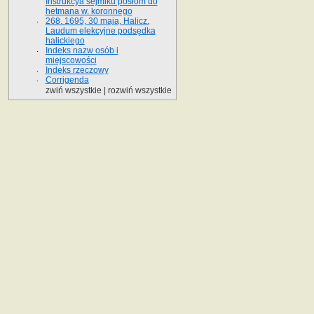
Instrukcya sejmiku posłom do
hetmana w. koronnego
268. 1695, 30 maja, Halicz.
Laudum elekcyjne podsędka
halickiego
Indeks nazw osób i
miejscowości
Indeks rzeczowy
Corrigenda
zwiń wszystkie
|
rozwiń wszystkie