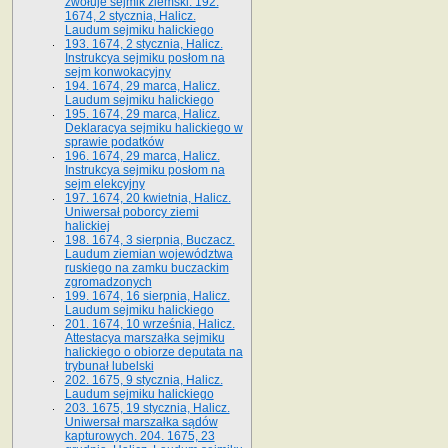
zwołuje sejmik ziemski. 192.
1674, 2 stycznia, Halicz.
Laudum sejmiku halickiego
193. 1674, 2 stycznia, Halicz.
Instrukcya sejmiku posłom na
sejm konwokacyjny
194. 1674, 29 marca, Halicz.
Laudum sejmiku halickiego
195. 1674, 29 marca, Halicz.
Deklaracya sejmiku halickiego w
sprawie podatków
196. 1674, 29 marca, Halicz.
Instrukcya sejmiku posłom na
sejm elekcyjny
197. 1674, 20 kwietnia, Halicz.
Uniwersał poborcy ziemi
halickiej
198. 1674, 3 sierpnia, Buczacz.
Laudum ziemian województwa
ruskiego na zamku buczackim
zgromadzonych
199. 1674, 16 sierpnia, Halicz.
Laudum sejmiku halickiego
201. 1674, 10 września, Halicz.
Attestacya marszałka sejmiku
halickiego o obiorze deputata na
trybunał lubelski
202. 1675, 9 stycznia, Halicz.
Laudum sejmiku halickiego
203. 1675, 19 stycznia, Halicz.
Uniwersał marszałka sądów
kapturowych. 204. 1675, 23