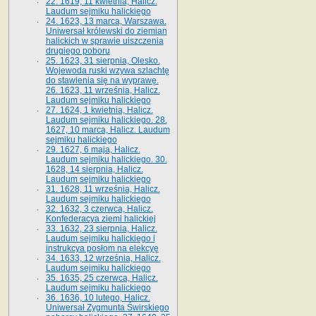
22. 1619, 11 kwietnia, Halicz.
Laudum sejmiku halickiego
24. 1623, 13 marca, Warszawa.
Uniwersał królewski do ziemian
halickich w sprawie uiszczenia
drugiego poboru
25. 1623, 31 sierpnia, Olesko.
Wojewoda ruski wzywa szlachtę
do stawienia się na wyprawę.
26. 1623, 11 września, Halicz.
Laudum sejmiku halickiego
27. 1624, 1 kwietnia, Halicz.
Laudum sejmiku halickiego. 28.
1627, 10 marca, Halicz. Laudum
sejmiku halickiego
29. 1627, 6 maja, Halicz.
Laudum sejmiku halickiego. 30.
1628, 14 sierpnia, Halicz.
Laudum sejmiku halickiego
31. 1628, 11 września, Halicz.
Laudum sejmiku halickiego
32. 1632, 3 czerwca, Halicz.
Konfederacya ziemi halickiej
33. 1632, 23 sierpnia, Halicz.
Laudum sejmiku halickiego i
instrukcya posłom na elekcyę
34. 1633, 12 września, Halicz.
Laudum sejmiku halickiego
35. 1635, 25 czerwca, Halicz.
Laudum sejmiku halickiego
36. 1636, 10 lutego, Halicz.
Uniwersał Zygmunta Świrskiego