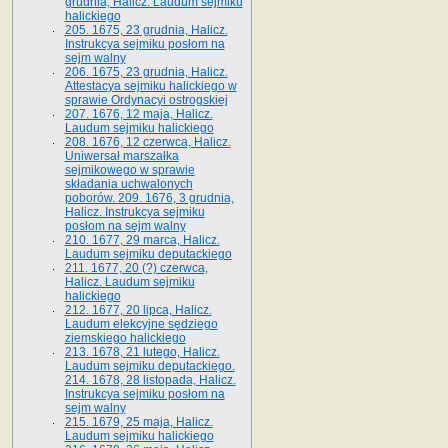
grudnia, Halicz. Laudum sejmiku
halickiego
205. 1675, 23 grudnia, Halicz.
Instrukcya sejmiku posłom na
sejm walny
206. 1675, 23 grudnia, Halicz.
Attestacya sejmiku halickiego w
sprawie Ordynacyi ostrogskiej
207. 1676, 12 maja, Halicz.
Laudum sejmiku halickiego
208. 1676, 12 czerwca, Halicz.
Uniwersał marszałka
sejmikowego w sprawie
składania uchwalonych
poborów. 209. 1676, 3 grudnia,
Halicz. Instrukcya sejmiku
posłom na sejm walny
210. 1677, 29 marca, Halicz.
Laudum sejmiku deputackiego
211. 1677, 20 (?) czerwca,
Halicz. Laudum sejmiku
halickiego
212. 1677, 20 lipca, Halicz.
Laudum elekcyjne sędziego
ziemskiego halickiego
213. 1678, 21 lutego, Halicz.
Laudum sejmiku deputackiego.
214. 1678, 28 listopada, Halicz.
Instrukcya sejmiku posłom na
sejm walny
215. 1679, 25 maja, Halicz.
Laudum sejmiku halickiego