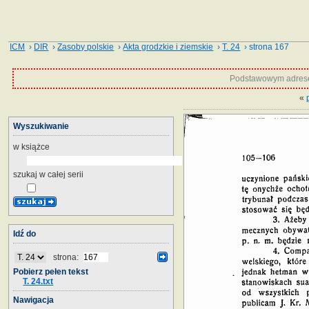
ICM
›
DIR
›
Zasoby polskie
›
Akta grodzkie i ziemskie
›
T. 24
› strona 167
Podstawowym adrese
«
Wyszukiwanie
w książce
szukaj w całej serii
Idź do
strona:
Pobierz pełen tekst
T. 24.txt
Nawigacja