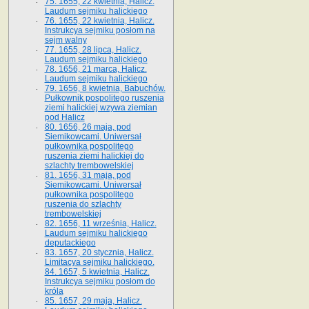
75. 1655, 22 kwietnia, Halicz.
Laudum sejmiku halickiego
76. 1655, 22 kwietnia, Halicz.
Instrukcya sejmiku posłom na
sejm walny
77. 1655, 28 lipca, Halicz.
Laudum sejmiku halickiego
78. 1656, 21 marca, Halicz.
Laudum sejmiku halickiego
79. 1656, 8 kwietnia, Babuchów.
Pułkownik pospolitego ruszenia
ziemi halickiej wzywa ziemian
pod Halicz
80. 1656, 26 maja, pod
Siemikowcami. Uniwersał
pułkownika pospolitego
ruszenia ziemi halickiej do
szlachty trembowelskiej
81. 1656, 31 maja, pod
Siemikowcami. Uniwersał
pułkownika pospolitego
ruszenia do szlachty
trembowelskiej
82. 1656, 11 września, Halicz.
Laudum sejmiku halickiego
deputackiego
83. 1657, 20 stycznia, Halicz.
Limitacya sejmiku halickiego.
84. 1657, 5 kwietnia, Halicz.
Instrukcya sejmiku posłom do
króla
85. 1657, 29 maja, Halicz.