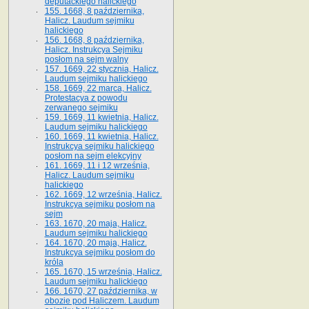
deputackiego halickiego
155. 1668, 8 października,
Halicz. Laudum sejmiku
halickiego
156. 1668, 8 października,
Halicz. Instrukcya Sejmiku
posłom na sejm walny
157. 1669, 22 stycznia, Halicz.
Laudum sejmiku halickiego
158. 1669, 22 marca, Halicz.
Protestacya z powodu
zerwanego sejmiku
159. 1669, 11 kwietnia, Halicz.
Laudum sejmiku halickiego
160. 1669, 11 kwietnia, Halicz.
Instrukcya sejmiku halickiego
posłom na sejm elekcyjny
161. 1669, 11 i 12 września,
Halicz. Laudum sejmiku
halickiego
162. 1669, 12 września, Halicz.
Instrukcya sejmiku posłom na
sejm
163. 1670, 20 maja, Halicz.
Laudum sejmiku halickiego
164. 1670, 20 maja, Halicz.
Instrukcya sejmiku posłom do
króla
165. 1670, 15 września, Halicz.
Laudum sejmiku halickiego
166. 1670, 27 października, w
obozie pod Haliczem. Laudum