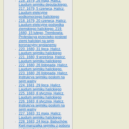
216. 1679, 26 maja, Halicz.
Laudum sejmiku deputackiego.
217. 1679, 5 czerwca, Halicz.
Laudum elekcyjne
podkomorzego halickiego
218. 1679, 20 czerwca, Halicz.
Laudum elekcyjne podsędka
ziemskiego halickiego. 219.
1680, 15 lutego, Trembowla.
Protestacya przeciwko posłowi
ziemi halickiej na sejm
koronacyjny wysłanemu
220. 1680, 31 lipca, Halicz.
Laudum sejmiku halickiego
221. 1680, 9 września, Halicz.
Laudum sejmiku halickiego
222. 1680, 26 listopada, Halicz.
Laudum sejmiku halickiego.
223. 1680, 26 listopada, Halicz.
Instrukcya sejmiku posłom na
sejm walny
224. 1681, 29 lipca, Halicz.
Laudum sejmiku halickiego
225. 1683, 8 stycznia, Halicz.
Laudum sejmiku halickiego
226. 1683, 8 stycznia, Halicz.
Instrukcya sejmiku posłom na
sejm walny
227. 1683, 31 maja, Halicz.
Laudum sejmiku halickiego
228. 1683, 24 lipca, Babuchów.
Kwit marszałka sejmiku z poboru