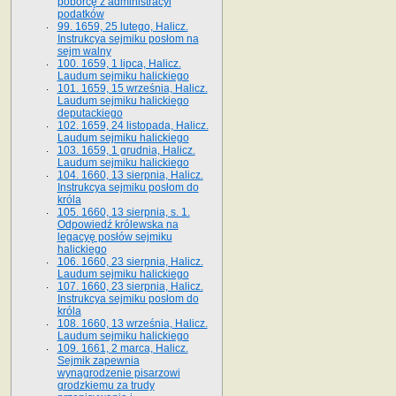
poborcę z administracyi
podatków
99. 1659, 25 lutego, Halicz.
Instrukcya sejmiku posłom na
sejm walny
100. 1659, 1 lipca, Halicz.
Laudum sejmiku halickiego
101. 1659, 15 września, Halicz.
Laudum sejmiku halickiego
deputackiego
102. 1659, 24 listopada, Halicz.
Laudum sejmiku halickiego
103. 1659, 1 grudnia, Halicz.
Laudum sejmiku halickiego
104. 1660, 13 sierpnia, Halicz.
Instrukcya sejmiku posłom do
króla
105. 1660, 13 sierpnia, s. 1.
Odpowiedź królewska na
legacyę posłów sejmiku
halickiego
106. 1660, 23 sierpnia, Halicz.
Laudum sejmiku halickiego
107. 1660, 23 sierpnia, Halicz.
Instrukcya sejmiku posłom do
króla
108. 1660, 13 września, Halicz.
Laudum sejmiku halickiego
109. 1661, 2 marca, Halicz.
Sejmik zapewnia
wynagrodzenie pisarzowi
grodzkiemu za trudy