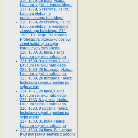
216. 1679, 26 maja, Halicz.
Laudum sejmiku deputackiego.
217. 1679, 5 czerwca, Halicz.
Laudum elekcyjne
podkomorzego halickiego
218. 1679, 20 czerwca, Halicz.
Laudum elekcyjne podsędka
ziemskiego halickiego. 219.
1680, 15 lutego, Trembowla.
Protestacya przeciwko posłowi
ziemi halickiej na sejm
koronacyjny wysłanemu
220. 1680, 31 lipca, Halicz.
Laudum sejmiku halickiego
221. 1680, 9 września, Halicz.
Laudum sejmiku halickiego
222. 1680, 26 listopada, Halicz.
Laudum sejmiku halickiego.
223. 1680, 26 listopada, Halicz.
Instrukcya sejmiku posłom na
sejm walny
224. 1681, 29 lipca, Halicz.
Laudum sejmiku halickiego
225. 1683, 8 stycznia, Halicz.
Laudum sejmiku halickiego
226. 1683, 8 stycznia, Halicz.
Instrukcya sejmiku posłom na
sejm walny
227. 1683, 31 maja, Halicz.
Laudum sejmiku halickiego
228. 1683, 24 lipca, Babuchów.
Kwit marszałka sejmiku z poboru