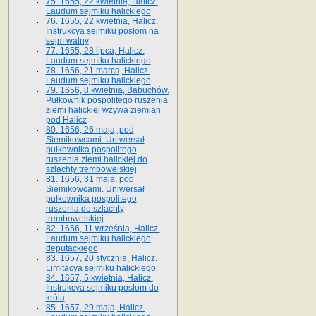
75. 1655, 22 kwietnia, Halicz.
Laudum sejmiku halickiego
76. 1655, 22 kwietnia, Halicz.
Instrukcya sejmiku posłom na
sejm walny
77. 1655, 28 lipca, Halicz.
Laudum sejmiku halickiego
78. 1656, 21 marca, Halicz.
Laudum sejmiku halickiego
79. 1656, 8 kwietnia, Babuchów.
Pułkownik pospolitego ruszenia
ziemi halickiej wzywa ziemian
pod Halicz
80. 1656, 26 maja, pod
Siemikowcami. Uniwersał
pułkownika pospolitego
ruszenia ziemi halickiej do
szlachty trembowelskiej
81. 1656, 31 maja, pod
Siemikowcami. Uniwersał
pułkownika pospolitego
ruszenia do szlachty
trembowelskiej
82. 1656, 11 września, Halicz.
Laudum sejmiku halickiego
deputackiego
83. 1657, 20 stycznia, Halicz.
Limitacya sejmiku halickiego.
84. 1657, 5 kwietnia, Halicz.
Instrukcya sejmiku posłom do
króla
85. 1657, 29 maja, Halicz.