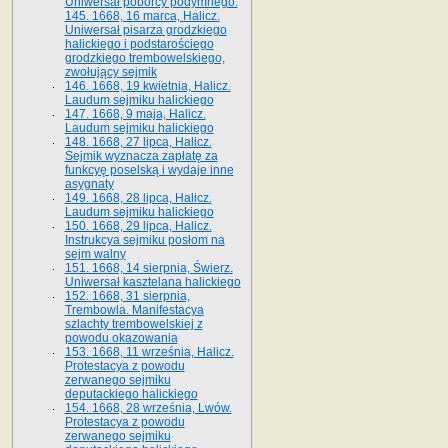
Uniwersał poborcy podymnego.
145. 1668, 16 marca, Halicz.
Uniwersał pisarza grodzkiego
halickiego i podstarościego
grodzkiego trembowelskiego,
zwołujący sejmik
146. 1668, 19 kwietnia, Halicz.
Laudum sejmiku halickiego
147. 1668, 9 maja, Halicz.
Laudum sejmiku halickiego
148. 1668, 27 lipca, Halicz.
Sejmik wyznacza zapłatę za
funkcyę poselską i wydaje inne
asygnaty
149. 1668, 28 lipca, Halicz.
Laudum sejmiku halickiego
150. 1668, 29 lipca, Halicz.
Instrukcya sejmiku posłom na
sejm walny
151. 1668, 14 sierpnia, Świerz.
Uniwersał kasztelana halickiego
152. 1668, 31 sierpnia,
Trembowla. Manifestacya
szlachty trembowelskiej z
powodu okazowania
153. 1668, 11 września, Halicz.
Protestacya z powodu
zerwanego sejmiku
deputackiego halickiego
154. 1668, 28 września, Lwów.
Protestacya z powodu
zerwanego sejmiku