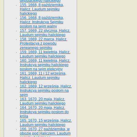
deputackiego halickiego
155. 1668, 8 października,
Halicz. Laudum sejmiku
halickiego
156. 1668, 8 października,
Halicz. Instrukcya Sejmiku
posłom na sejm walny
157. 1669, 22 stycznia, Halicz.
Laudum sejmiku halickiego
158. 1669, 22 marca, Halicz.
Protestacya z powodu
zerwanego sejmiku
159. 1669, 11 kwietnia, Halicz.
Laudum sejmiku halickiego
160. 1669, 11 kwietnia, Halicz.
Instrukcya sejmiku halickiego
posłom na sejm elekcyjny
161. 1669, 11 i 12 września,
Halicz. Laudum sejmiku
halickiego
162. 1669, 12 września, Halicz.
Instrukcya sejmiku posłom na
sejm
163. 1670, 20 maja, Halicz.
Laudum sejmiku halickiego
164. 1670, 20 maja, Halicz.
Instrukcya sejmiku posłom do
króla
165. 1670, 15 września, Halicz.
Laudum sejmiku halickiego
166. 1670, 27 października, w
obozie pod Haliczem. Laudum