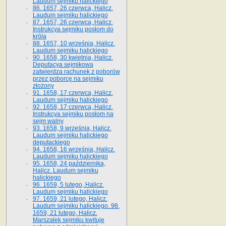
Laudum sejmiku halickiego
86. 1657, 26 czerwca, Halicz.
Laudum sejmiku halickiego
87. 1657, 26 czerwca, Halicz.
Instrukcya sejmiku posłom do
króla
88. 1657, 10 września, Halicz.
Laudum sejmiku halickiego
90. 1658, 30 kwietnia, Halicz.
Deputacya sejmikowa
zatwierdza rachunek z poborów
przez poborcę na sejmiku
złożony
91. 1658, 17 czerwca, Halicz.
Laudum sejmiku halickiego
92. 1658, 17 czerwca, Halicz.
Instrukcya sejmiku posłom na
sejm walny
93. 1658, 9 września, Halicz.
Laudum sejmiku halickiego
deputackiego
94. 1658, 16 września, Halicz.
Laudum sejmiku halickiego
95. 1658, 24 października,
Halicz. Laudum sejmiku
halickiego
96. 1659, 5 lutego, Halicz.
Laudum sejmiku halickiego
97. 1659, 21 lutego, Halicz.
Laudum sejmiku halickiego. 98.
1659, 21 lutego, Halicz.
Marszałek sejmiku kwituje