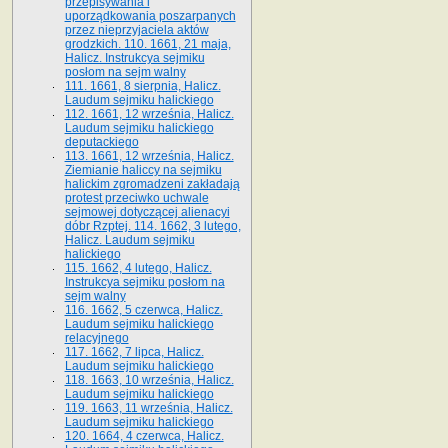
przepisywania i
uporządkowania poszarpanych
przez nieprzyjaciela aktów
grodzkich. 110. 1661, 21 maja,
Halicz. Instrukcya sejmiku
posłom na sejm walny
111. 1661, 8 sierpnia, Halicz.
Laudum sejmiku halickiego
112. 1661, 12 września, Halicz.
Laudum sejmiku halickiego
deputackiego
113. 1661, 12 września, Halicz.
Ziemianie haliccy na sejmiku
halickim zgromadzeni zakładają
protest przeciwko uchwale
sejmowej dotyczącej alienacyi
dóbr Rzptej. 114. 1662, 3 lutego,
Halicz. Laudum sejmiku
halickiego
115. 1662, 4 lutego, Halicz.
Instrukcya sejmiku posłom na
sejm walny
116. 1662, 5 czerwca, Halicz.
Laudum sejmiku halickiego
relacyjnego
117. 1662, 7 lipca, Halicz.
Laudum sejmiku halickiego
118. 1663, 10 września, Halicz.
Laudum sejmiku halickiego
119. 1663, 11 września, Halicz.
Laudum sejmiku halickiego
120. 1664, 4 czerwca, Halicz.