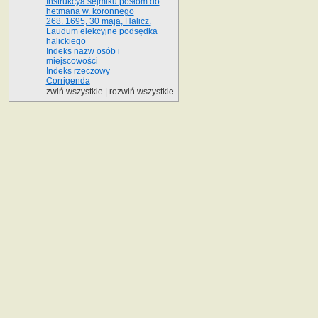
Instrukcya sejmiku posłom do
hetmana w. koronnego
268. 1695, 30 maja, Halicz.
Laudum elekcyjne podsędka
halickiego
Indeks nazw osób i
miejscowości
Indeks rzeczowy
Corrigenda
zwiń wszystkie
|
rozwiń wszystkie