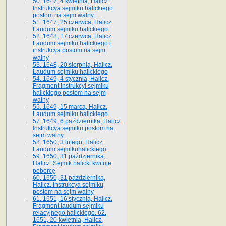
50. 1647, 4 kwietnia, Halicz.
Instrukcya sejmiku halickiego
postom na sejm walny
51. 1647, 25 czerwca, Halicz.
Laudum sejmiku halickiego
52. 1648, 17 czerwca, Halicz.
Laudum sejmiku halickiego i
instrukcya postom na sejm
walny
53. 1648, 20 sierpnia, Halicz.
Laudum sejmiku halickiego
54. 1649, 4 stycznia, Halicz.
Fragment instrukcyi sejmiku
halickiego postom na sejm
walny
55. 1649, 15 marca, Halicz.
Laudum sejmiku halickiego
57. 1649, 6 października, Halicz.
Instrukcya sejmiku postom na
sejm walny
58. 1650, 3 lutego, Halicz.
Laudum sejmikuhalickiego
59. 1650, 31 października,
Halicz. Sejmik halicki kwituje
poborcę
60. 1650, 31 października,
Halicz. Instrukcya sejmiku
postom na sejm walny
61. 1651, 16 stycznia, Halicz.
Fragment laudum sejmiku
relacyjnego halickiego. 62.
1651, 20 kwietnia, Halicz.