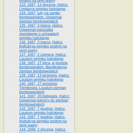
posłom na sejm walny
133. 1667, 13 stycznia, Halicz.
Limitacya sejmiku halickiego
134. 1667, luty, na zamku
trembowelskim. Uniwersał
ziemian trembowelskich
135. 1667, 3 marca, Halicz.
Uniwersał marszałka
ziemskiego o uchwałach
sejmiku halickiego
136. 1667, 3 marca, Halicz.
Instrukcya sejmiku posłom na
sejm walny
137. 1667, 2 czerwca, Halicz.
Laudum sejmiku halickiego
138. 1667, 27 lipca, w grodzie
trembowelskim. Manifestacya
ziemian trembowelskich
139. 1667, 13 września, Halicz.
Laudum sejmiku halickiego
140. 1667, 27 września,
Trembowla. Laudum ziemian
trembowelskich
141. 1667, 20 listopada, Halicz.
Uniwersał poborcy do ziemian
trembowelskich
142. 1667, 7 grudnia, Halicz.
Laudum sejmiku halickiego
143. 1667, 7 grudnia, Halicz.
Instrukcya sejmiku posłom na
sejm walny
144. 1668, 2 stycznia, Halicz.