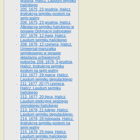
grudnia, Halicz. Laudum sejmiku
halickiego
205. 1675, 23 grudnia, Halicz.
Instrukcya sejmiku posłom na
sejm walny
206. 1675, 23 grudnia, Halicz.
Attestacya sejmiku halickiego w
sprawie Ordynacyi ostrogskiej
207. 1676, 12 maja, Halicz.
Laudum sejmiku halickiego
208. 1676, 12 czerwca, Halicz.
Uniwersał marszałka
sejmikowego w sprawie
składania uchwalonych
poborów. 209. 1676, 3 grudnia,
Halicz. Instrukcya sejmiku
posłom na sejm walny
210. 1677, 29 marca, Halicz.
Laudum sejmiku deputackiego
211. 1677, 20 (?) czerwca,
Halicz. Laudum sejmiku
halickiego
212. 1677, 20 lipca, Halicz.
Laudum elekcyjne sędziego
ziemskiego halickiego
213. 1678, 21 lutego, Halicz.
Laudum sejmiku deputackiego.
214. 1678, 28 listopada, Halicz.
Instrukcya sejmiku posłom na
sejm walny
215. 1679, 25 maja, Halicz.
Laudum sejmiku halickiego