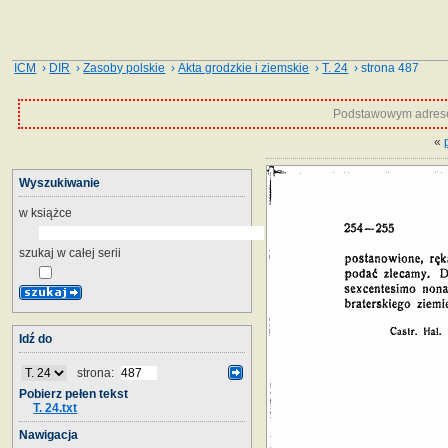
ICM
›
DIR
›
Zasoby polskie
›
Akta grodzkie i ziemskie
›
T. 24
› strona 487
Podstawowym adrese
«
Wyszukiwanie
w książce
szukaj w całej serii
Idź do
strona:
Pobierz pełen tekst
T. 24.txt
Nawigacja