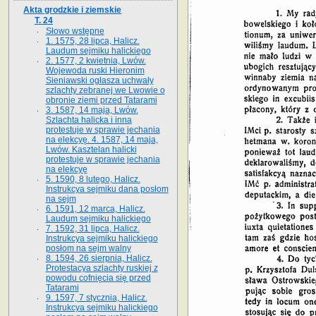
Akta grodzkie i ziemskie
T. 24
Słowo wstępne
1. 1575, 28 lipca, Halicz.
Laudum sejmiku halickiego
2. 1577, 2 kwietnia, Lwów.
Wojewoda ruski Hieronim
Sieniawski ogłasza uchwały
szlachty zebranej we Lwowie o
obronie ziemi przed Tatarami
3. 1587, 14 maja, Lwów.
Szlachta halicka i inna
protestuje w sprawie jechania
na elekcyę. 4. 1587, 14 maja,
Lwów. Kasztelan halicki
protestuje w sprawie jechania
na elekcyę
5. 1590, 8 lutego, Halicz.
Instrukcya sejmiku dana posłom
na sejm
6. 1591, 12 marca, Halicz.
Laudum sejmiku halickiego
7. 1592, 31 lipca, Halicz.
Instrukcya sejmiku halickiego
posłom na sejm walny
8. 1594, 26 sierpnia, Halicz.
Protestacya szlachty ruskiej z
powodu cofnięcia się przed
Tatarami
9. 1597, 7 stycznia, Halicz.
Instrukcya sejmiku halickiego