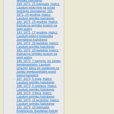
sejmiku halickiego
180. 1671, 23 listopada, Halicz.
Laudum elekcyjne na urząd
sędziego ziemskiego. 181.
1671, 15 grudnia, Halicz.
Laudum sejmiku halickiego
182. 1671, 15 grudnia, Halicz.
Instrukcya sejmiku posłom na
sejm walny
183. 1671, 17 grudnia, Halicz.
Laudum elekcyi podsędka
ziemskiego halickiego
184. 1672, 20 kwietnia, Halicz.
Laudum sejmiku halickiego
185. 1672, 20 kwietnia, Halicz.
Instrukcya sejmiku posłom na
sejm walny
186. 1672, 7 sierpnia, na zamku
trembowelskim. Laudum
szlachty, która się zamknęła na
zamku trembowelskim przed
nieprzyjacielem
187. 1673, 5 maja, Halicz.
Laudum sejmiku halickiego
188. 1673, 5 czerwca, Halicz.
Laudum sejmiku halickiego
189. 1673, 3 lipca, Halicz.
Laudum sejmiku halickiego
190. 1673, 11 września, Halicz.
Laudum sejmiku halickiego
191. 1673, 10 listopada,
Kniehinicze. Kasztelan halicki