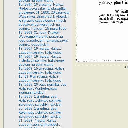
posłom na sejm walny
10. 1597, 10 stycznia, Halicz.
Protestacya szlachty obrządku
greckiego. 11. 1600, 20 czerwca,
Warszawa. Uniwersał królewski
w sprawie czopowego i innych
podatków uchwalonych na
sejmiku halickim 15 maja 1600
12. 1603, 31 lipca, Kraków.
Wezwanie króla do poparcia
jego przedłożeń na najbliższym
sejmiku deputackim
13. 1607, 19 marca, Halicz.
Laudum sejmiku halickiego
14. 1607, 19 marca, Halicz.
Instrukcya sejmiku halickiego
posłom na sejm walny
«
15. 1608, 15 września, Halicz.
Laudum sejmiku halickiego
16. 13, 9 września, Halicz.
Laudum sejmiku halickiego
18. 1615, 20 października, pod
Haliczem. Konfederacya
ziemian halickich
19. 1615, 1 grudnia, pod
Haliczem. Uchwały sejmiku
zbrojnego szlachty halickiej
20. 1615, 1 grudnia, pod
Kołomyją. Uchwały sejmiku
zbrojnego szlachty halickiej
21. 1618, 7 maja, Halicz
Laudum ziemian halickich.