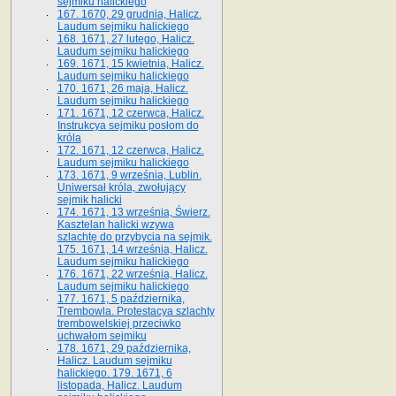
sejmiku halickiego
167. 1670, 29 grudnia, Halicz.
Laudum sejmiku halickiego
168. 1671, 27 lutego, Halicz.
Laudum sejmiku halickiego
169. 1671, 15 kwietnia, Halicz.
Laudum sejmiku halickiego
170. 1671, 26 maja, Halicz.
Laudum sejmiku halickiego
171. 1671, 12 czerwca, Halicz.
Instrukcya sejmiku posłom do
króla
172. 1671, 12 czerwca, Halicz.
Laudum sejmiku halickiego
173. 1671, 9 września, Lublin.
Uniwersał króla, zwołujący
sejmik halicki
174. 1671, 13 września, Świerz.
Kasztelan halicki wzywa
szlachtę do przybycia na sejmik.
175. 1671, 14 września, Halicz.
Laudum sejmiku halickiego
176. 1671, 22 września, Halicz.
Laudum sejmiku halickiego
177. 1671, 5 października,
Trembowla. Protestacya szlachty
trembowelskiej przeciwko
uchwałom sejmiku
178. 1671, 29 października,
Halicz. Laudum sejmiku
halickiego. 179. 1671, 6
listopada, Halicz. Laudum