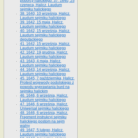
poborcy halickiego. 37. 1640, 25
czerwca, Halicz. Laudum
sejmiku halickiego
38. 1640, 10 września, Halicz.
Laudum sejmiku halickiego
39. 1642, 15 maja, Halicz.
Laudum sejmiku halickiego
40. 1642, 15 września, Halicz.
Laudum sejmiku halickiego
deputackiego
41. 1642, 15 września, Halicz.
Laudum sejmiku halickiego
42. 1642, 19 grudnia, Halicz.
Laudum sejmiku halickiego
43. 1643, 4 maja, Halicz.
Laudum sejmiku halickiego
44. 1643, 14 września, Halicz.
Laudum sejmiku halickiego
45. 1645, 7 października, Halicz.
Protest wojewody podolskiego z
powodu wyprawiania burd na
sejmiku halickim
46. 1646, 6 września, Halicz.
Laudum sejmiku halickiego
47. 1646, 6 września, Halicz.
Uniwersał sejmiku halickiego
48. 1646, 6 września, Halicz.
Fragment instrukcyi sejmiku
halickiego postom na sejm
walny
49. 1647, 5 lutego, Halicz.
Laudum sejmiku halickiego