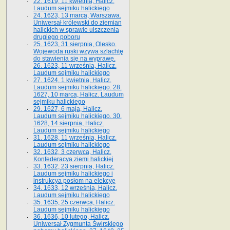
22. 1619, 11 kwietnia, Halicz.
Laudum sejmiku halickiego
24. 1623, 13 marca, Warszawa.
Uniwersał królewski do ziemian
halickich w sprawie uiszczenia
drugiego poboru
25. 1623, 31 sierpnia, Olesko.
Wojewoda ruski wzywa szlachtę
do stawienia się na wyprawę.
26. 1623, 11 września, Halicz.
Laudum sejmiku halickiego
27. 1624, 1 kwietnia, Halicz.
Laudum sejmiku halickiego. 28.
1627, 10 marca, Halicz. Laudum
sejmiku halickiego
29. 1627, 6 maja, Halicz.
Laudum sejmiku halickiego. 30.
1628, 14 sierpnia, Halicz.
Laudum sejmiku halickiego
31. 1628, 11 września, Halicz.
Laudum sejmiku halickiego
32. 1632, 3 czerwca, Halicz.
Konfederacya ziemi halickiej
33. 1632, 23 sierpnia, Halicz.
Laudum sejmiku halickiego i
instrukcya posłom na elekcyę
34. 1633, 12 września, Halicz.
Laudum sejmiku halickiego
35. 1635, 25 czerwca, Halicz.
Laudum sejmiku halickiego
36. 1636, 10 lutego, Halicz.
Uniwersał Zygmunta Świrskiego