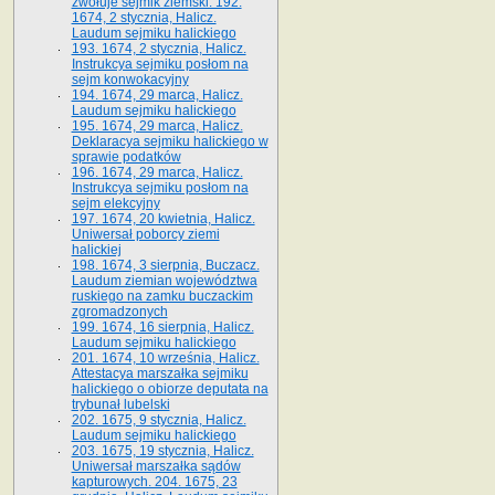
zwołuje sejmik ziemski. 192.
1674, 2 stycznia, Halicz.
Laudum sejmiku halickiego
193. 1674, 2 stycznia, Halicz.
Instrukcya sejmiku posłom na
sejm konwokacyjny
194. 1674, 29 marca, Halicz.
Laudum sejmiku halickiego
195. 1674, 29 marca, Halicz.
Deklaracya sejmiku halickiego w
sprawie podatków
196. 1674, 29 marca, Halicz.
Instrukcya sejmiku posłom na
sejm elekcyjny
197. 1674, 20 kwietnia, Halicz.
Uniwersał poborcy ziemi
halickiej
198. 1674, 3 sierpnia, Buczacz.
Laudum ziemian województwa
ruskiego na zamku buczackim
zgromadzonych
199. 1674, 16 sierpnia, Halicz.
Laudum sejmiku halickiego
201. 1674, 10 września, Halicz.
Attestacya marszałka sejmiku
halickiego o obiorze deputata na
trybunał lubelski
202. 1675, 9 stycznia, Halicz.
Laudum sejmiku halickiego
203. 1675, 19 stycznia, Halicz.
Uniwersał marszałka sądów
kapturowych. 204. 1675, 23