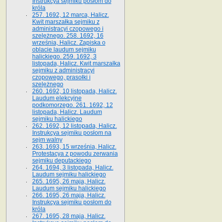
Instrukcya sejmiku posłom do
króla
257. 1692, 12 marca, Halicz.
Kwit marszałka sejmiku z
administracyi czopowego i
szelężnego. 258. 1692, 16
września, Halicz. Zapiska o
oblacie laudum sejmiku
halickiego. 259. 1692, 3
listopada, Halicz. Kwit marszałka
sejmiku z administracyi
czopowego, prasołki i
szelężnego
260. 1692, 10 listopada, Halicz.
Laudum elekcyjne
podkomorzego. 261. 1692, 12
listopada, Halicz. Laudum
sejmiku halickiego
262. 1692, 12 listopada, Halicz.
Instrukcya sejmiku posłom na
sejm walny
263. 1693, 15 września, Halicz.
Protestacya z powodu zerwania
sejmiku deputackiego
264. 1694, 3 listopada, Halicz.
Laudum sejmiku halickiego
265. 1695, 26 maja, Halicz.
Laudum sejmiku halickiego
266. 1695, 26 maja, Halicz.
Instrukcya sejmiku posłom do
króla
267. 1695, 28 maja, Halicz.