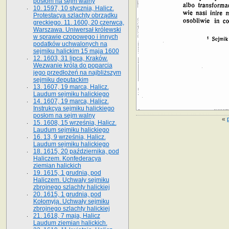
posłom na sejm walny
10. 1597, 10 stycznia, Halicz.
Protestacya szlachty obrządku
greckiego. 11. 1600, 20 czerwca,
Warszawa. Uniwersał królewski
w sprawie czopowego i innych
podatków uchwalonych na
sejmiku halickim 15 maja 1600
12. 1603, 31 lipca, Kraków.
Wezwanie króla do poparcia
jego przedłożeń na najbliższym
sejmiku deputackim
13. 1607, 19 marca, Halicz.
Laudum sejmiku halickiego
14. 1607, 19 marca, Halicz.
Instrukcya sejmiku halickiego
posłom na sejm walny
«
15. 1608, 15 września, Halicz.
Laudum sejmiku halickiego
16. 13, 9 września, Halicz.
Laudum sejmiku halickiego
18. 1615, 20 października, pod
Haliczem. Konfederacya
ziemian halickich
19. 1615, 1 grudnia, pod
Haliczem. Uchwały sejmiku
zbrojnego szlachty halickiej
20. 1615, 1 grudnia, pod
Kołomyją. Uchwały sejmiku
zbrojnego szlachty halickiej
21. 1618, 7 maja, Halicz
Laudum ziemian halickich.