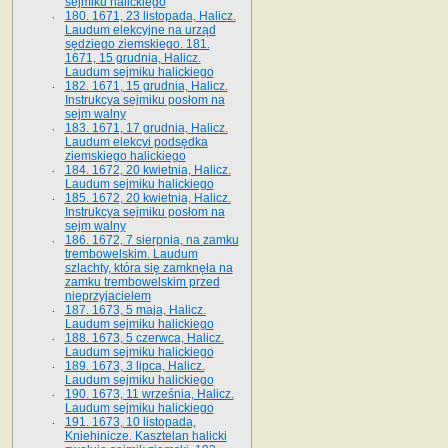
sejmiku halickiego
180. 1671, 23 listopada, Halicz.
Laudum elekcyjne na urząd
sędziego ziemskiego. 181.
1671, 15 grudnia, Halicz.
Laudum sejmiku halickiego
182. 1671, 15 grudnia, Halicz.
Instrukcya sejmiku posłom na
sejm walny
183. 1671, 17 grudnia, Halicz.
Laudum elekcyi podsędka
ziemskiego halickiego
184. 1672, 20 kwietnia, Halicz.
Laudum sejmiku halickiego
185. 1672, 20 kwietnia, Halicz.
Instrukcya sejmiku posłom na
sejm walny
186. 1672, 7 sierpnia, na zamku
trembowelskim. Laudum
szlachty, która się zamknęła na
zamku trembowelskim przed
nieprzyjacielem
187. 1673, 5 maja, Halicz.
Laudum sejmiku halickiego
188. 1673, 5 czerwca, Halicz.
Laudum sejmiku halickiego
189. 1673, 3 lipca, Halicz.
Laudum sejmiku halickiego
190. 1673, 11 września, Halicz.
Laudum sejmiku halickiego
191. 1673, 10 listopada,
Kniehinicze. Kasztelan halicki