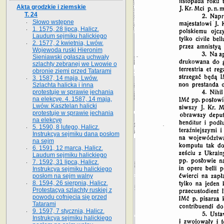
Akta grodzkie i ziemskie
T. 24
Słowo wstępne
1. 1575, 28 lipca, Halicz.
Laudum sejmiku halickiego
2. 1577, 2 kwietnia, Lwów.
Wojewoda ruski Hieronim
Sieniawski ogłasza uchwały
szlachty zebranej we Lwowie o
obronie ziemi przed Tatarami
3. 1587, 14 maja, Lwów.
Szlachta halicka i inna
protestuje w sprawie jechania
na elekcyę. 4. 1587, 14 maja,
Lwów. Kasztelan halicki
protestuje w sprawie jechania
na elekcyę
5. 1590, 8 lutego, Halicz.
Instrukcya sejmiku dana posłom
na sejm
6. 1591, 12 marca, Halicz.
Laudum sejmiku halickiego
7. 1592, 31 lipca, Halicz.
Instrukcya sejmiku halickiego
posłom na sejm walny
8. 1594, 26 sierpnia, Halicz.
Protestacya szlachty ruskiej z
powodu cofnięcia się przed
Tatarami
9. 1597, 7 stycznia, Halicz.
Instrukcya sejmiku halickiego