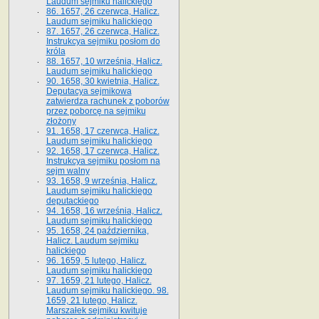
Laudum sejmiku halickiego
86. 1657, 26 czerwca, Halicz.
Laudum sejmiku halickiego
87. 1657, 26 czerwca, Halicz.
Instrukcya sejmiku posłom do
króla
88. 1657, 10 września, Halicz.
Laudum sejmiku halickiego
90. 1658, 30 kwietnia, Halicz.
Deputacya sejmikowa
zatwierdza rachunek z poborów
przez poborcę na sejmiku
złożony
91. 1658, 17 czerwca, Halicz.
Laudum sejmiku halickiego
92. 1658, 17 czerwca, Halicz.
Instrukcya sejmiku posłom na
sejm walny
93. 1658, 9 września, Halicz.
Laudum sejmiku halickiego
deputackiego
94. 1658, 16 września, Halicz.
Laudum sejmiku halickiego
95. 1658, 24 października,
Halicz. Laudum sejmiku
halickiego
96. 1659, 5 lutego, Halicz.
Laudum sejmiku halickiego
97. 1659, 21 lutego, Halicz.
Laudum sejmiku halickiego. 98.
1659, 21 lutego, Halicz.
Marszałek sejmiku kwituje