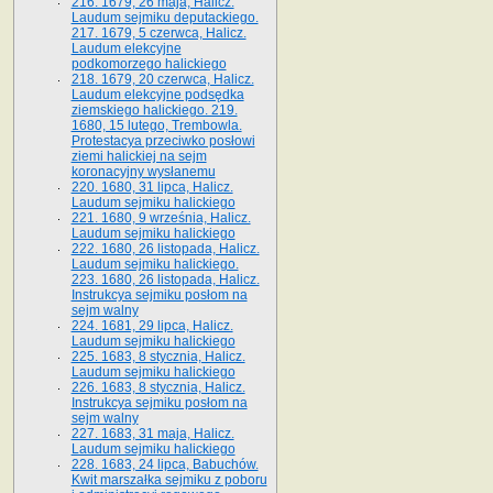
216. 1679, 26 maja, Halicz.
Laudum sejmiku deputackiego.
217. 1679, 5 czerwca, Halicz.
Laudum elekcyjne
podkomorzego halickiego
218. 1679, 20 czerwca, Halicz.
Laudum elekcyjne podsędka
ziemskiego halickiego. 219.
1680, 15 lutego, Trembowla.
Protestacya przeciwko posłowi
ziemi halickiej na sejm
koronacyjny wysłanemu
220. 1680, 31 lipca, Halicz.
Laudum sejmiku halickiego
221. 1680, 9 września, Halicz.
Laudum sejmiku halickiego
222. 1680, 26 listopada, Halicz.
Laudum sejmiku halickiego.
223. 1680, 26 listopada, Halicz.
Instrukcya sejmiku posłom na
sejm walny
224. 1681, 29 lipca, Halicz.
Laudum sejmiku halickiego
225. 1683, 8 stycznia, Halicz.
Laudum sejmiku halickiego
226. 1683, 8 stycznia, Halicz.
Instrukcya sejmiku posłom na
sejm walny
227. 1683, 31 maja, Halicz.
Laudum sejmiku halickiego
228. 1683, 24 lipca, Babuchów.
Kwit marszałka sejmiku z poboru