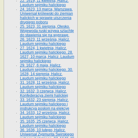
22. 1619, 11 kwietnia, Halicz.
Laudum sejmiku halickiego
24. 1623, 13 marca, Warszawa.
Uniwersał królewski do ziemian
halickich w sprawie uiszczenia
drugiego poboru
25. 1623, 31 sierpnia, Olesko.
Wojewoda ruski wzywa szlachtę
do stawienia się na wyprawę.
26. 1623, 11 września, Halicz.
Laudum sejmiku halickiego
27. 1624, 1 kwietnia, Halicz.
Laudum sejmiku halickiego. 28.
1627, 10 marca, Halicz. Laudum
sejmiku halickiego
29. 1627, 6 maja, Halicz.
Laudum sejmiku halickiego. 30.
1628, 14 sierpnia, Halicz.
Laudum sejmiku halickiego
31. 1628, 11 września, Halicz.
Laudum sejmiku halickiego
32. 1632, 3 czerwca, Halicz.
Konfederacya ziemi halickiej
33. 1632, 23 sierpnia, Halicz.
Laudum sejmiku halickiego i
instrukcya posłom na elekcyę
34. 1633, 12 września, Halicz.
Laudum sejmiku halickiego
35. 1635, 25 czerwca, Halicz.
Laudum sejmiku halickiego
36. 1636, 10 lutego, Halicz.
Uniwersał Zygmunta Świrskiego