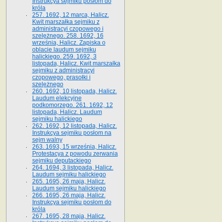
Instrukcya sejmiku posłom do
króla
257. 1692, 12 marca, Halicz.
Kwit marszałka sejmiku z
administracyi czopowego i
szelężnego. 258. 1692, 16
września, Halicz. Zapiska o
oblacie laudum sejmiku
halickiego. 259. 1692, 3
listopada, Halicz. Kwit marszałka
sejmiku z administracyi
czopowego, prasołki i
szelężnego
260. 1692, 10 listopada, Halicz.
Laudum elekcyjne
podkomorzego. 261. 1692, 12
listopada, Halicz. Laudum
sejmiku halickiego
262. 1692, 12 listopada, Halicz.
Instrukcya sejmiku posłom na
sejm walny
263. 1693, 15 września, Halicz.
Protestacya z powodu zerwania
sejmiku deputackiego
264. 1694, 3 listopada, Halicz.
Laudum sejmiku halickiego
265. 1695, 26 maja, Halicz.
Laudum sejmiku halickiego
266. 1695, 26 maja, Halicz.
Instrukcya sejmiku posłom do
króla
267. 1695, 28 maja, Halicz.