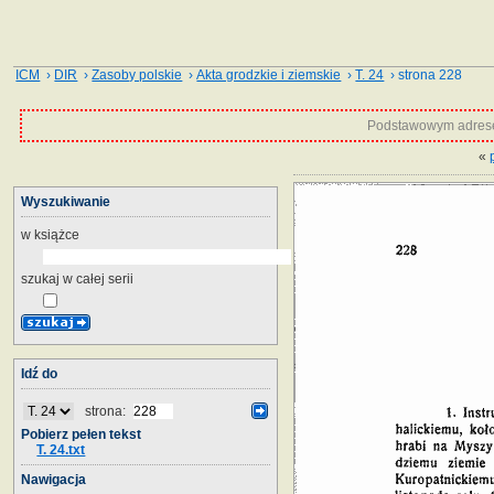
ICM
›
DIR
›
Zasoby polskie
›
Akta grodzkie i ziemskie
›
T. 24
› strona 228
Podstawowym adrese
«
Wyszukiwanie
w książce
szukaj w całej serii
Idź do
strona:
Pobierz pełen tekst
T. 24.txt
Nawigacja