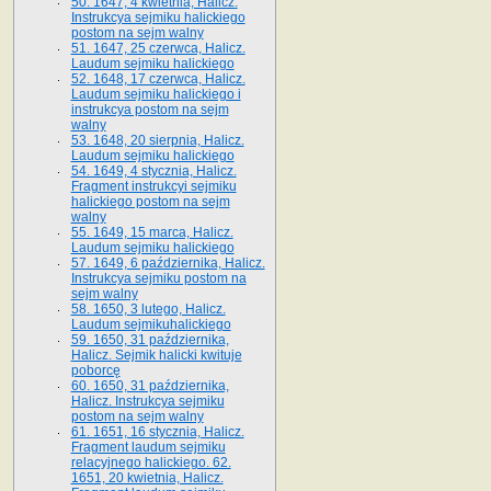
50. 1647, 4 kwietnia, Halicz.
Instrukcya sejmiku halickiego
postom na sejm walny
51. 1647, 25 czerwca, Halicz.
Laudum sejmiku halickiego
52. 1648, 17 czerwca, Halicz.
Laudum sejmiku halickiego i
instrukcya postom na sejm
walny
53. 1648, 20 sierpnia, Halicz.
Laudum sejmiku halickiego
54. 1649, 4 stycznia, Halicz.
Fragment instrukcyi sejmiku
halickiego postom na sejm
walny
55. 1649, 15 marca, Halicz.
Laudum sejmiku halickiego
57. 1649, 6 października, Halicz.
Instrukcya sejmiku postom na
sejm walny
58. 1650, 3 lutego, Halicz.
Laudum sejmikuhalickiego
59. 1650, 31 października,
Halicz. Sejmik halicki kwituje
poborcę
60. 1650, 31 października,
Halicz. Instrukcya sejmiku
postom na sejm walny
61. 1651, 16 stycznia, Halicz.
Fragment laudum sejmiku
relacyjnego halickiego. 62.
1651, 20 kwietnia, Halicz.