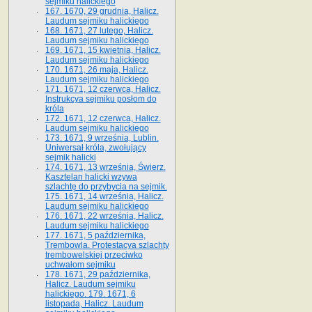
sejmiku halickiego
167. 1670, 29 grudnia, Halicz.
Laudum sejmiku halickiego
168. 1671, 27 lutego, Halicz.
Laudum sejmiku halickiego
169. 1671, 15 kwietnia, Halicz.
Laudum sejmiku halickiego
170. 1671, 26 maja, Halicz.
Laudum sejmiku halickiego
171. 1671, 12 czerwca, Halicz.
Instrukcya sejmiku posłom do
króla
172. 1671, 12 czerwca, Halicz.
Laudum sejmiku halickiego
173. 1671, 9 września, Lublin.
Uniwersał króla, zwołujący
sejmik halicki
174. 1671, 13 września, Świerz.
Kasztelan halicki wzywa
szlachtę do przybycia na sejmik.
175. 1671, 14 września, Halicz.
Laudum sejmiku halickiego
176. 1671, 22 września, Halicz.
Laudum sejmiku halickiego
177. 1671, 5 października,
Trembowla. Protestacya szlachty
trembowelskiej przeciwko
uchwałom sejmiku
178. 1671, 29 października,
Halicz. Laudum sejmiku
halickiego. 179. 1671, 6
listopada, Halicz. Laudum