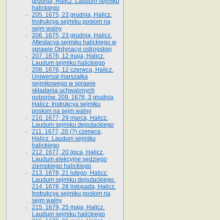
grudnia, Halicz. Laudum sejmiku
halickiego
205. 1675, 23 grudnia, Halicz.
Instrukcya sejmiku posłom na
sejm walny
206. 1675, 23 grudnia, Halicz.
Attestacya sejmiku halickiego w
sprawie Ordynacyi ostrogskiej
207. 1676, 12 maja, Halicz.
Laudum sejmiku halickiego
208. 1676, 12 czerwca, Halicz.
Uniwersał marszałka
sejmikowego w sprawie
składania uchwalonych
poborów. 209. 1676, 3 grudnia,
Halicz. Instrukcya sejmiku
posłom na sejm walny
210. 1677, 29 marca, Halicz.
Laudum sejmiku deputackiego
211. 1677, 20 (?) czerwca,
Halicz. Laudum sejmiku
halickiego
212. 1677, 20 lipca, Halicz.
Laudum elekcyjne sędziego
ziemskiego halickiego
213. 1678, 21 lutego, Halicz.
Laudum sejmiku deputackiego.
214. 1678, 28 listopada, Halicz.
Instrukcya sejmiku posłom na
sejm walny
215. 1679, 25 maja, Halicz.
Laudum sejmiku halickiego