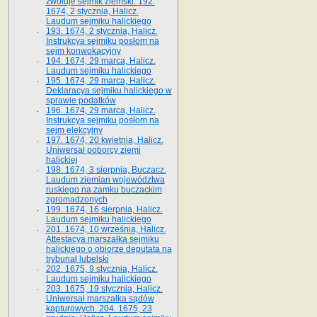
zwołuje sejmik ziemski. 192.
1674, 2 stycznia, Halicz.
Laudum sejmiku halickiego
193. 1674, 2 stycznia, Halicz.
Instrukcya sejmiku posłom na
sejm konwokacyjny
194. 1674, 29 marca, Halicz.
Laudum sejmiku halickiego
195. 1674, 29 marca, Halicz.
Deklaracya sejmiku halickiego w
sprawie podatków
196. 1674, 29 marca, Halicz.
Instrukcya sejmiku posłom na
sejm elekcyjny
197. 1674, 20 kwietnia, Halicz.
Uniwersał poborcy ziemi
halickiej
198. 1674, 3 sierpnia, Buczacz.
Laudum ziemian województwa
ruskiego na zamku buczackim
zgromadzonych
199. 1674, 16 sierpnia, Halicz.
Laudum sejmiku halickiego
201. 1674, 10 września, Halicz.
Attestacya marszałka sejmiku
halickiego o obiorze deputata na
trybunał lubelski
202. 1675, 9 stycznia, Halicz.
Laudum sejmiku halickiego
203. 1675, 19 stycznia, Halicz.
Uniwersał marszałka sądów
kapturowych. 204. 1675, 23