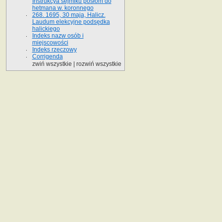
Instrukcya sejmiku posłom do
hetmana w. koronnego
268. 1695, 30 maja, Halicz.
Laudum elekcyjne podsędka
halickiego
Indeks nazw osób i
miejscowości
Indeks rzeczowy
Corrigenda
zwiń wszystkie
|
rozwiń wszystkie