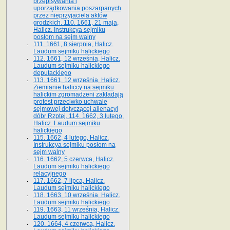
przepisywania i
uporządkowania poszarpanych
przez nieprzyjaciela aktów
grodzkich. 110. 1661, 21 maja,
Halicz. Instrukcya sejmiku
posłom na sejm walny
111. 1661, 8 sierpnia, Halicz.
Laudum sejmiku halickiego
112. 1661, 12 września, Halicz.
Laudum sejmiku halickiego
deputackiego
113. 1661, 12 września, Halicz.
Ziemianie haliccy na sejmiku
halickim zgromadzeni zakładają
protest przeciwko uchwale
sejmowej dotyczącej alienacyi
dóbr Rzptej. 114. 1662, 3 lutego,
Halicz. Laudum sejmiku
halickiego
115. 1662, 4 lutego, Halicz.
Instrukcya sejmiku posłom na
sejm walny
116. 1662, 5 czerwca, Halicz.
Laudum sejmiku halickiego
relacyjnego
117. 1662, 7 lipca, Halicz.
Laudum sejmiku halickiego
118. 1663, 10 września, Halicz.
Laudum sejmiku halickiego
119. 1663, 11 września, Halicz.
Laudum sejmiku halickiego
120. 1664, 4 czerwca, Halicz.