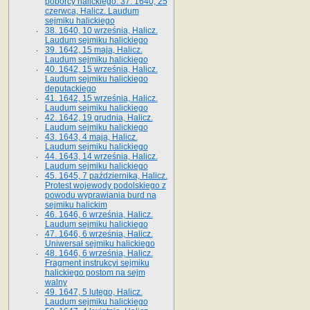
poborcy halickiego. 37. 1640, 25
czerwca, Halicz. Laudum
sejmiku halickiego
38. 1640, 10 września, Halicz.
Laudum sejmiku halickiego
39. 1642, 15 maja, Halicz.
Laudum sejmiku halickiego
40. 1642, 15 września, Halicz.
Laudum sejmiku halickiego
deputackiego
41. 1642, 15 września, Halicz.
Laudum sejmiku halickiego
42. 1642, 19 grudnia, Halicz.
Laudum sejmiku halickiego
43. 1643, 4 maja, Halicz.
Laudum sejmiku halickiego
44. 1643, 14 września, Halicz.
Laudum sejmiku halickiego
45. 1645, 7 października, Halicz.
Protest wojewody podolskiego z
powodu wyprawiania burd na
sejmiku halickim
46. 1646, 6 września, Halicz.
Laudum sejmiku halickiego
47. 1646, 6 września, Halicz.
Uniwersał sejmiku halickiego
48. 1646, 6 września, Halicz.
Fragment instrukcyi sejmiku
halickiego postom na sejm
walny
49. 1647, 5 lutego, Halicz.
Laudum sejmiku halickiego