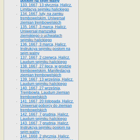
posłom na sejm walny
133. 1667, 13 stycznia, Halicz.
Limitacya sejmiku halickiego
134. 1667, luty, na zamku
trembowelskim. Uniwersał
ziemian trembowelskich
135. 1667, 3 marca, Halicz.
Uniwersał marszałka
ziemskiego o uchwałach
sejmiku halickiego
136. 1667, 3 marca, Halicz.
Instrukcya sejmiku posłom na
sejm walny
137. 1667, 2 czerwca, Halicz.
Laudum sejmiku halickiego
138. 1667, 27 lipca, w grodzie
trembowelskim. Manifestacya
ziemian trembowelskich
139. 1667, 13 września, Halicz.
Laudum sejmiku halickiego
140. 1667, 27 września,
Trembowla. Laudum ziemian
trembowelskich
141. 1667, 20 listopada, Halicz.
Uniwersał poborcy do ziemian
trembowelskich
142. 1667, 7 grudnia, Halicz.
Laudum sejmiku halickiego
143. 1667, 7 grudnia, Halicz.
Instrukcya sejmiku posłom na
sejm walny
144. 1668, 2 stycznia, Halicz.