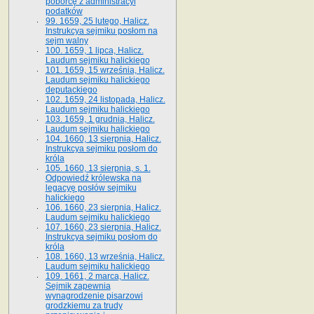
poborcę z administracyi
podatków
99. 1659, 25 lutego, Halicz.
Instrukcya sejmiku posłom na
sejm walny
100. 1659, 1 lipca, Halicz.
Laudum sejmiku halickiego
101. 1659, 15 września, Halicz.
Laudum sejmiku halickiego
deputackiego
102. 1659, 24 listopada, Halicz.
Laudum sejmiku halickiego
103. 1659, 1 grudnia, Halicz.
Laudum sejmiku halickiego
104. 1660, 13 sierpnia, Halicz.
Instrukcya sejmiku posłom do
króla
105. 1660, 13 sierpnia, s. 1.
Odpowiedź królewska na
legacyę posłów sejmiku
halickiego
106. 1660, 23 sierpnia, Halicz.
Laudum sejmiku halickiego
107. 1660, 23 sierpnia, Halicz.
Instrukcya sejmiku posłom do
króla
108. 1660, 13 września, Halicz.
Laudum sejmiku halickiego
109. 1661, 2 marca, Halicz.
Sejmik zapewnia
wynagrodzenie pisarzowi
grodzkiemu za trudy