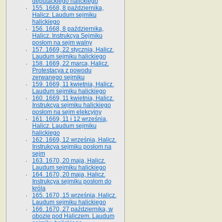
deputackiego halickiego
155. 1668, 8 października,
Halicz. Laudum sejmiku
halickiego
156. 1668, 8 października,
Halicz. Instrukcya Sejmiku
posłom na sejm walny
157. 1669, 22 stycznia, Halicz.
Laudum sejmiku halickiego
158. 1669, 22 marca, Halicz.
Protestacya z powodu
zerwanego sejmiku
159. 1669, 11 kwietnia, Halicz.
Laudum sejmiku halickiego
160. 1669, 11 kwietnia, Halicz.
Instrukcya sejmiku halickiego
posłom na sejm elekcyjny
161. 1669, 11 i 12 września,
Halicz. Laudum sejmiku
halickiego
162. 1669, 12 września, Halicz.
Instrukcya sejmiku posłom na
sejm
163. 1670, 20 maja, Halicz.
Laudum sejmiku halickiego
164. 1670, 20 maja, Halicz.
Instrukcya sejmiku posłom do
króla
165. 1670, 15 września, Halicz.
Laudum sejmiku halickiego
166. 1670, 27 października, w
obozie pod Haliczem. Laudum