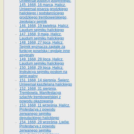
Uniwersał poborcy podymnego.
145. 1668, 16 marca, Halicz.
Uniwersał pisarza grodzkiego
halickiego i podstarościego
grodzkiego trembowelskiego,
zwołujący sejmik
146. 1668, 19 kwietnia, Halicz.
Laudum sejmiku halickiego
147. 1668, 9 maja, Halicz.
Laudum sejmiku halickiego
148. 1668, 27 lipca, Halicz.
Sejmik wyznacza zapłatę za
funkcyę poselską i wydaje inne
asygnaty
149. 1668, 28 lipca, Halicz.
Laudum sejmiku halickiego
150. 1668, 29 lipca, Halicz.
Instrukcya sejmiku posłom na
sejm walny
151. 1668, 14 sierpnia, Świerz.
Uniwersał kasztelana halickiego
152. 1668, 31 sierpnia,
Trembowla. Manifestacya
szlachty trembowelskiej z
powodu okazowania
153. 1668, 11 września, Halicz.
Protestacya z powodu
zerwanego sejmiku
deputackiego halickiego
154. 1668, 28 września, Lwów.
Protestacya z powodu
zerwanego sejmiku