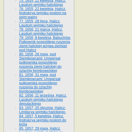
75. 1655, 22 kwietnia, Halicz.
Laudum sejmiku halickiego
76. 1655, 22 kwietnia, Halicz.
Instrukcya sejmiku posłom na
sejm walny
77. 1655, 28 lipca, Halicz.
Laudum sejmiku halickiego
78. 1656, 21 marca, Halicz.
Laudum sejmiku halickiego
79. 1656, 8 kwietnia, Babuchów.
Pułkownik pospolitego ruszenia
ziemi halickiej wzywa ziemian
pod Halicz
80. 1656, 26 maja, pod
Siemikowcami. Uniwersał
pułkownika pospolitego
ruszenia ziemi halickiej do
szlachty trembowelskiej
81. 1656, 31 maja, pod
Siemikowcami. Uniwersał
pułkownika pospolitego
ruszenia do szlachty
trembowelskiej
82. 1656, 11 września, Halicz.
Laudum sejmiku halickiego
deputackiego
83. 1657, 20 stycznia, Halicz.
Limitacya sejmiku halickiego.
84. 1657, 5 kwietnia, Halicz.
Instrukcya sejmiku posłom do
króla
85. 1657, 29 maja, Halicz.