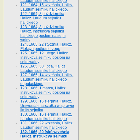
Laudum sejmiku halickiego
121. 1664, 15 września, Halicz.
Laudum sejmiku halickiego.
122. 1664, 8 października,
Halicz. Laudum sejmiku
halickiego
123. 1664, 8 października,
Halicz. Instrukcya sejmiku
halickiego posłom na sejm
walny
124. 1665, 22 stycznia, Halicz.
Elekcya podkomorzego
125. 1665, 12 lutego, Halicz.
Instrukcya sejmiku posłom na
sejm walny
126. 1665, 30 lipca, Halicz.
Laudum sejmiku halickiego
127. 1665, 14 września, Halicz.
Laudum sejmiku halickiego
deputackiego
128. 1666, 1 marca, Halicz.
Instrukcya sejmiku posłom na
sejm walny
129. 1666, 16 sierpnia, Halicz.
Uniwersał marszałka w sprawie
limity sejmiku
130. 1666, 16 sierpnia, Halicz.
Laudum sejmiku halickiego
131. 1666, 22 września, Halicz.
Laudum sejmiku halickiego
132. 1666, 20 (sic) września,
Halicz. Instrukcya sejmiku