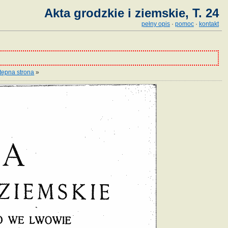
Akta grodzkie i ziemskie, T. 24
pełny opis
·
pomoc
·
kontakt
tępna strona
»