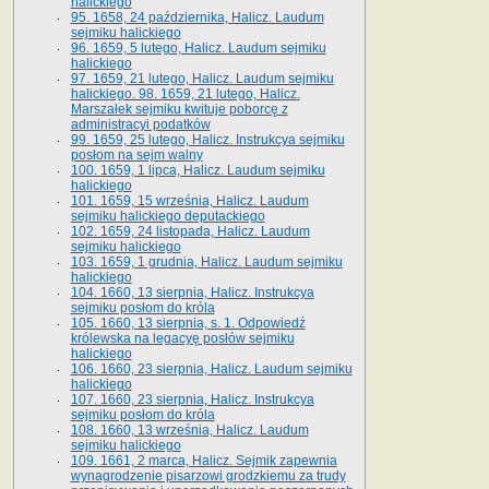
halickiego
95. 1658, 24 października, Halicz. Laudum
sejmiku halickiego
96. 1659, 5 lutego, Halicz. Laudum sejmiku
halickiego
97. 1659, 21 lutego, Halicz. Laudum sejmiku
halickiego. 98. 1659, 21 lutego, Halicz.
Marszałek sejmiku kwituje poborcę z
administracyi podatków
99. 1659, 25 lutego, Halicz. Instrukcya sejmiku
posłom na sejm walny
100. 1659, 1 lipca, Halicz. Laudum sejmiku
halickiego
101. 1659, 15 września, Halicz. Laudum
sejmiku halickiego deputackiego
102. 1659, 24 listopada, Halicz. Laudum
sejmiku halickiego
103. 1659, 1 grudnia, Halicz. Laudum sejmiku
halickiego
104. 1660, 13 sierpnia, Halicz. Instrukcya
sejmiku posłom do króla
105. 1660, 13 sierpnia, s. 1. Odpowiedź
królewska na legacyę posłów sejmiku
halickiego
106. 1660, 23 sierpnia, Halicz. Laudum sejmiku
halickiego
107. 1660, 23 sierpnia, Halicz. Instrukcya
sejmiku posłom do króla
108. 1660, 13 września, Halicz. Laudum
sejmiku halickiego
109. 1661, 2 marca, Halicz. Sejmik zapewnia
wynagrodzenie pisarzowi grodzkiemu za trudy