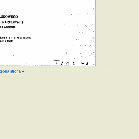
tępna strona
»