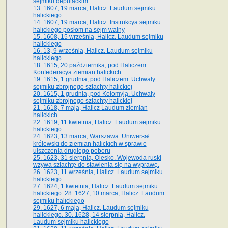
sejmiku deputackim
13. 1607, 19 marca, Halicz. Laudum sejmiku
halickiego
14. 1607, 19 marca, Halicz. Instrukcya sejmiku
halickiego posłom na sejm walny
15. 1608, 15 września, Halicz. Laudum sejmiku
halickiego
16. 13, 9 września, Halicz. Laudum sejmiku
halickiego
18. 1615, 20 października, pod Haliczem.
Konfederacya ziemian halickich
19. 1615, 1 grudnia, pod Haliczem. Uchwały
sejmiku zbrojnego szlachty halickiej
20. 1615, 1 grudnia, pod Kołomyją. Uchwały
sejmiku zbrojnego szlachty halickiej
21. 1618, 7 maja, Halicz Laudum ziemian
halickich.
22. 1619, 11 kwietnia, Halicz. Laudum sejmiku
halickiego
24. 1623, 13 marca, Warszawa. Uniwersał
królewski do ziemian halickich w sprawie
uiszczenia drugiego poboru
25. 1623, 31 sierpnia, Olesko. Wojewoda ruski
wzywa szlachtę do stawienia się na wyprawę.
26. 1623, 11 września, Halicz. Laudum sejmiku
halickiego
27. 1624, 1 kwietnia, Halicz. Laudum sejmiku
halickiego. 28. 1627, 10 marca, Halicz. Laudum
sejmiku halickiego
29. 1627, 6 maja, Halicz. Laudum sejmiku
halickiego. 30. 1628, 14 sierpnia, Halicz.
Laudum sejmiku halickiego