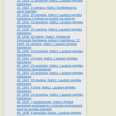
31. 1628, 11 września, Halicz. Laudum sejmiku
halickiego
32. 1632, 3 czerwca, Halicz. Konfederacya
ziemi halickiej
33. 1632, 23 sierpnia, Halicz. Laudum sejmiku
halickiego i instrukcya posłom na elekcyę
34. 1633, 12 września, Halicz. Laudum sejmiku
halickiego
35. 1635, 25 czerwca, Halicz. Laudum sejmiku
halickiego
36. 1636, 10 lutego, Halicz. Uniwersał
Zygmunta Świrskiego poborcy halickiego. 37.
1640, 25 czerwca, Halicz. Laudum sejmiku
halickiego
38. 1640, 10 września, Halicz. Laudum sejmiku
halickiego
39. 1642, 15 maja, Halicz. Laudum sejmiku
halickiego
40. 1642, 15 września, Halicz. Laudum sejmiku
halickiego deputackiego
41. 1642, 15 września, Halicz. Laudum sejmiku
halickiego
42. 1642, 19 grudnia, Halicz. Laudum sejmiku
halickiego
43. 1643, 4 maja, Halicz. Laudum sejmiku
halickiego
44. 1643, 14 września, Halicz. Laudum sejmiku
halickiego
45. 1645, 7 października, Halicz. Protest
wojewody podolskiego z powodu wyprawiania
burd na sejmiku halickim
46. 1646, 6 września, Halicz. Laudum sejmiku