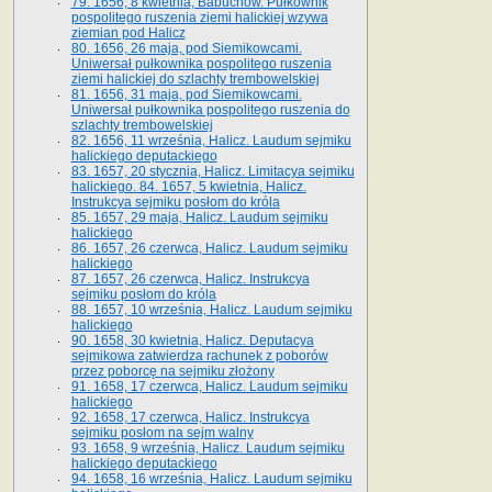
79. 1656, 8 kwietnia, Babuchów. Pułkownik
pospolitego ruszenia ziemi halickiej wzywa
ziemian pod Halicz
80. 1656, 26 maja, pod Siemikowcami.
Uniwersał pułkownika pospolitego ruszenia
ziemi halickiej do szlachty trembowelskiej
81. 1656, 31 maja, pod Siemikowcami.
Uniwersał pułkownika pospolitego ruszenia do
szlachty trembowelskiej
82. 1656, 11 września, Halicz. Laudum sejmiku
halickiego deputackiego
83. 1657, 20 stycznia, Halicz. Limitacya sejmiku
halickiego. 84. 1657, 5 kwietnia, Halicz.
Instrukcya sejmiku posłom do króla
85. 1657, 29 maja, Halicz. Laudum sejmiku
halickiego
86. 1657, 26 czerwca, Halicz. Laudum sejmiku
halickiego
87. 1657, 26 czerwca, Halicz. Instrukcya
sejmiku posłom do króla
88. 1657, 10 września, Halicz. Laudum sejmiku
halickiego
90. 1658, 30 kwietnia, Halicz. Deputacya
sejmikowa zatwierdza rachunek z poborów
przez poborcę na sejmiku złożony
91. 1658, 17 czerwca, Halicz. Laudum sejmiku
halickiego
92. 1658, 17 czerwca, Halicz. Instrukcya
sejmiku posłom na sejm walny
93. 1658, 9 września, Halicz. Laudum sejmiku
halickiego deputackiego
94. 1658, 16 września, Halicz. Laudum sejmiku