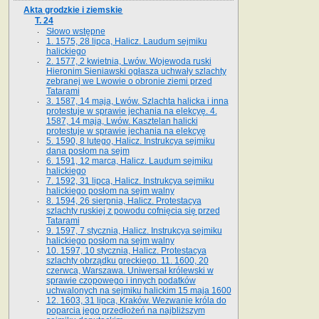
Akta grodzkie i ziemskie
T. 24
Słowo wstępne
1. 1575, 28 lipca, Halicz. Laudum sejmiku
halickiego
2. 1577, 2 kwietnia, Lwów. Wojewoda ruski
Hieronim Sieniawski ogłasza uchwały szlachty
zebranej we Lwowie o obronie ziemi przed
Tatarami
3. 1587, 14 maja, Lwów. Szlachta halicka i inna
protestuje w sprawie jechania na elekcyę. 4.
1587, 14 maja, Lwów. Kasztelan halicki
protestuje w sprawie jechania na elekcyę
5. 1590, 8 lutego, Halicz. Instrukcya sejmiku
dana posłom na sejm
6. 1591, 12 marca, Halicz. Laudum sejmiku
halickiego
7. 1592, 31 lipca, Halicz. Instrukcya sejmiku
halickiego posłom na sejm walny
8. 1594, 26 sierpnia, Halicz. Protestacya
szlachty ruskiej z powodu cofnięcia się przed
Tatarami
9. 1597, 7 stycznia, Halicz. Instrukcya sejmiku
halickiego posłom na sejm walny
10. 1597, 10 stycznia, Halicz. Protestacya
szlachty obrządku greckiego. 11. 1600, 20
czerwca, Warszawa. Uniwersał królewski w
sprawie czopowego i innych podatków
uchwalonych na sejmiku halickim 15 maja 1600
12. 1603, 31 lipca, Kraków. Wezwanie króla do
poparcia jego przedłożeń na najbliższym