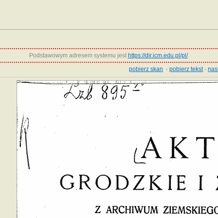
Podstawowym adresem systemu jest
https://dir.icm.edu.pl/pl/
.
pobierz skan
·
pobierz tekst
·
nas