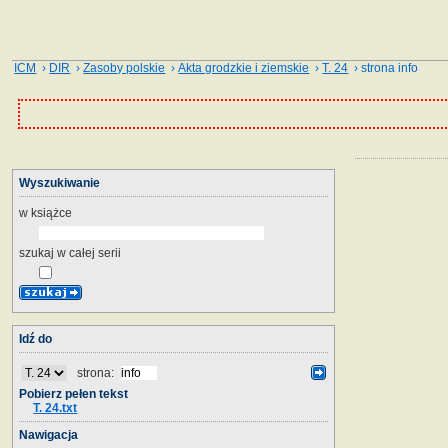
ICM
›
DIR
›
Zasoby polskie
›
Akta grodzkie i ziemskie
›
T. 24
› strona info
Wyszukiwanie
w książce
szukaj w całej serii
Idź do
strona:
Pobierz pełen tekst
T. 24.txt
Nawigacja