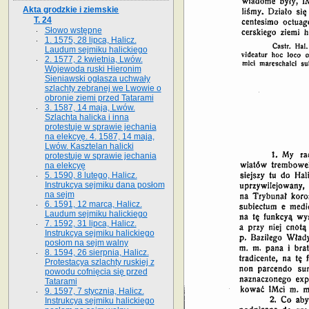
Akta grodzkie i ziemskie
T. 24
Słowo wstępne
1. 1575, 28 lipca, Halicz.
Laudum sejmiku halickiego
2. 1577, 2 kwietnia, Lwów.
Wojewoda ruski Hieronim
Sieniawski ogłasza uchwały
szlachty zebranej we Lwowie o
obronie ziemi przed Tatarami
3. 1587, 14 maja, Lwów.
Szlachta halicka i inna
protestuje w sprawie jechania
na elekcyę. 4. 1587, 14 maja,
Lwów. Kasztelan halicki
protestuje w sprawie jechania
na elekcyę
5. 1590, 8 lutego, Halicz.
Instrukcya sejmiku dana posłom
na sejm
6. 1591, 12 marca, Halicz.
Laudum sejmiku halickiego
7. 1592, 31 lipca, Halicz.
Instrukcya sejmiku halickiego
posłom na sejm walny
8. 1594, 26 sierpnia, Halicz.
Protestacya szlachty ruskiej z
powodu cofnięcia się przed
Tatarami
9. 1597, 7 stycznia, Halicz.
Instrukcya sejmiku halickiego