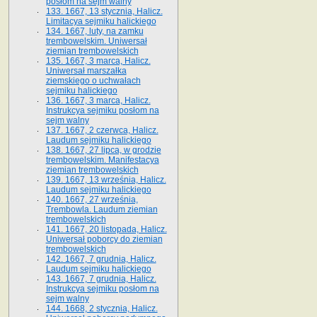
posłom na sejm walny
133. 1667, 13 stycznia, Halicz.
Limitacya sejmiku halickiego
134. 1667, luty, na zamku
trembowelskim. Uniwersał
ziemian trembowelskich
135. 1667, 3 marca, Halicz.
Uniwersał marszałka
ziemskiego o uchwałach
sejmiku halickiego
136. 1667, 3 marca, Halicz.
Instrukcya sejmiku posłom na
sejm walny
137. 1667, 2 czerwca, Halicz.
Laudum sejmiku halickiego
138. 1667, 27 lipca, w grodzie
trembowelskim. Manifestacya
ziemian trembowelskich
139. 1667, 13 września, Halicz.
Laudum sejmiku halickiego
140. 1667, 27 września,
Trembowla. Laudum ziemian
trembowelskich
141. 1667, 20 listopada, Halicz.
Uniwersał poborcy do ziemian
trembowelskich
142. 1667, 7 grudnia, Halicz.
Laudum sejmiku halickiego
143. 1667, 7 grudnia, Halicz.
Instrukcya sejmiku posłom na
sejm walny
144. 1668, 2 stycznia, Halicz.