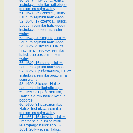
50. 1647, 4 kwietnia, Halicz.
Instrukcya sejmiku halickiego
postom na sejm walny
51. 1647, 25 czerwca, Halicz.
Laudum sejmiku halickiego
52. 1648, 17 czerwca, Halicz.
Laudum sejmiku halickiego i
instrukcya postom na sejm
walny
53. 1648, 20 sierpnia, Halicz.
Laudum sejmiku halickiego
54. 1649, 4 stycznia, Halicz.
Fragment instrukcyi sejmiku
halickiego postom na sejm
walny
55. 1649, 15 marca, Halicz.
Laudum sejmiku halickiego
57. 1649, 6 października, Halicz.
Instrukcya sejmiku postom na
sejm walny
58. 1650, 3 lutego, Halicz.
Laudum sejmikuhalickiego
59. 1650, 31 października,
Halicz. Sejmik halicki kwituje
poborcę
60. 1650, 31 października,
Halicz. Instrukcya sejmiku
postom na sejm walny
61. 1651, 16 stycznia, Halicz.
Fragment laudum sejmiku
relacyjnego halickiego. 62.
1651, 20 kwietnia, Halicz.