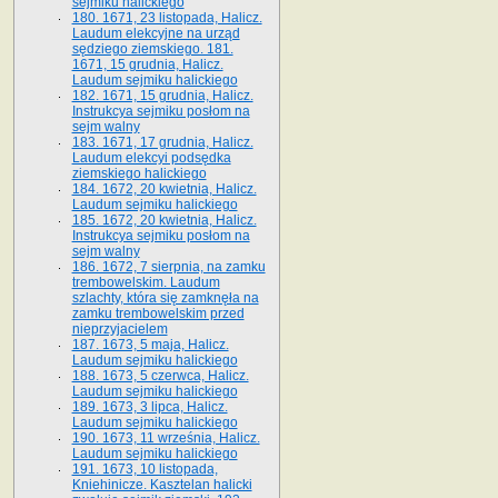
sejmiku halickiego
180. 1671, 23 listopada, Halicz.
Laudum elekcyjne na urząd
sędziego ziemskiego. 181.
1671, 15 grudnia, Halicz.
Laudum sejmiku halickiego
182. 1671, 15 grudnia, Halicz.
Instrukcya sejmiku posłom na
sejm walny
183. 1671, 17 grudnia, Halicz.
Laudum elekcyi podsędka
ziemskiego halickiego
184. 1672, 20 kwietnia, Halicz.
Laudum sejmiku halickiego
185. 1672, 20 kwietnia, Halicz.
Instrukcya sejmiku posłom na
sejm walny
186. 1672, 7 sierpnia, na zamku
trembowelskim. Laudum
szlachty, która się zamknęła na
zamku trembowelskim przed
nieprzyjacielem
187. 1673, 5 maja, Halicz.
Laudum sejmiku halickiego
188. 1673, 5 czerwca, Halicz.
Laudum sejmiku halickiego
189. 1673, 3 lipca, Halicz.
Laudum sejmiku halickiego
190. 1673, 11 września, Halicz.
Laudum sejmiku halickiego
191. 1673, 10 listopada,
Kniehinicze. Kasztelan halicki