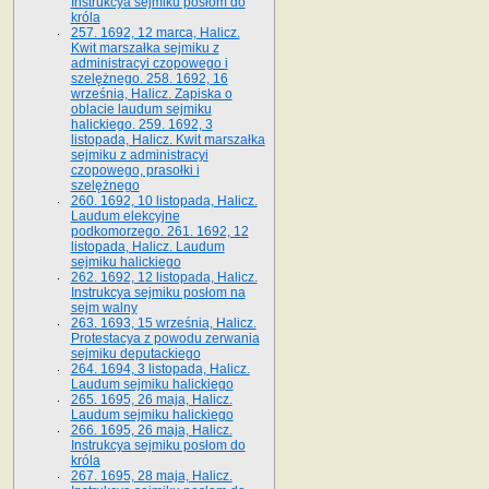
Instrukcya sejmiku posłom do
króla
257. 1692, 12 marca, Halicz.
Kwit marszałka sejmiku z
administracyi czopowego i
szelężnego. 258. 1692, 16
września, Halicz. Zapiska o
oblacie laudum sejmiku
halickiego. 259. 1692, 3
listopada, Halicz. Kwit marszałka
sejmiku z administracyi
czopowego, prasołki i
szelężnego
260. 1692, 10 listopada, Halicz.
Laudum elekcyjne
podkomorzego. 261. 1692, 12
listopada, Halicz. Laudum
sejmiku halickiego
262. 1692, 12 listopada, Halicz.
Instrukcya sejmiku posłom na
sejm walny
263. 1693, 15 września, Halicz.
Protestacya z powodu zerwania
sejmiku deputackiego
264. 1694, 3 listopada, Halicz.
Laudum sejmiku halickiego
265. 1695, 26 maja, Halicz.
Laudum sejmiku halickiego
266. 1695, 26 maja, Halicz.
Instrukcya sejmiku posłom do
króla
267. 1695, 28 maja, Halicz.