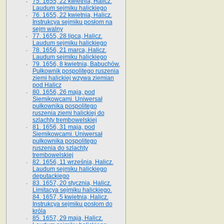
75. 1655, 22 kwietnia, Halicz.
Laudum sejmiku halickiego
76. 1655, 22 kwietnia, Halicz.
Instrukcya sejmiku posłom na
sejm walny
77. 1655, 28 lipca, Halicz.
Laudum sejmiku halickiego
78. 1656, 21 marca, Halicz.
Laudum sejmiku halickiego
79. 1656, 8 kwietnia, Babuchów.
Pułkownik pospolitego ruszenia
ziemi halickiej wzywa ziemian
pod Halicz
80. 1656, 26 maja, pod
Siemikowcami. Uniwersał
pułkownika pospolitego
ruszenia ziemi halickiej do
szlachty trembowelskiej
81. 1656, 31 maja, pod
Siemikowcami. Uniwersał
pułkownika pospolitego
ruszenia do szlachty
trembowelskiej
82. 1656, 11 września, Halicz.
Laudum sejmiku halickiego
deputackiego
83. 1657, 20 stycznia, Halicz.
Limitacya sejmiku halickiego.
84. 1657, 5 kwietnia, Halicz.
Instrukcya sejmiku posłom do
króla
85. 1657, 29 maja, Halicz.