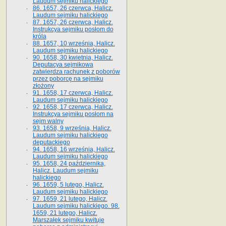
Laudum sejmiku halickiego
86. 1657, 26 czerwca, Halicz.
Laudum sejmiku halickiego
87. 1657, 26 czerwca, Halicz.
Instrukcya sejmiku posłom do
króla
88. 1657, 10 września, Halicz.
Laudum sejmiku halickiego
90. 1658, 30 kwietnia, Halicz.
Deputacya sejmikowa
zatwierdza rachunek z poborów
przez poborcę na sejmiku
złożony
91. 1658, 17 czerwca, Halicz.
Laudum sejmiku halickiego
92. 1658, 17 czerwca, Halicz.
Instrukcya sejmiku posłom na
sejm walny
93. 1658, 9 września, Halicz.
Laudum sejmiku halickiego
deputackiego
94. 1658, 16 września, Halicz.
Laudum sejmiku halickiego
95. 1658, 24 października,
Halicz. Laudum sejmiku
halickiego
96. 1659, 5 lutego, Halicz.
Laudum sejmiku halickiego
97. 1659, 21 lutego, Halicz.
Laudum sejmiku halickiego. 98.
1659, 21 lutego, Halicz.
Marszałek sejmiku kwituje