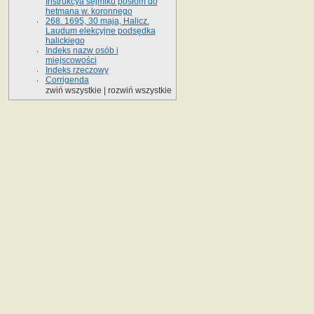
Instrukcya sejmiku posłom do
hetmana w. koronnego
268. 1695, 30 maja, Halicz.
Laudum elekcyjne podsędka
halickiego
Indeks nazw osób i
miejscowości
Indeks rzeczowy
Corrigenda
zwiń wszystkie
|
rozwiń wszystkie