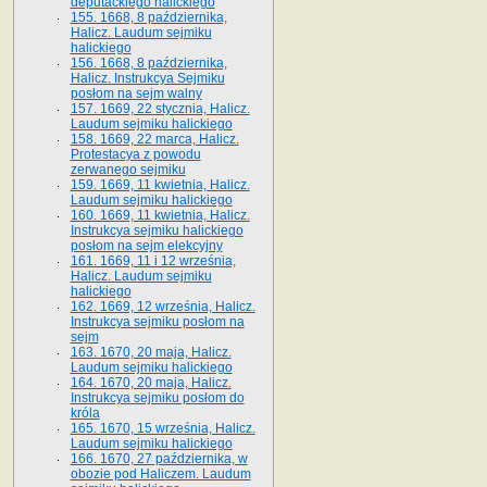
deputackiego halickiego
155. 1668, 8 października,
Halicz. Laudum sejmiku
halickiego
156. 1668, 8 października,
Halicz. Instrukcya Sejmiku
posłom na sejm walny
157. 1669, 22 stycznia, Halicz.
Laudum sejmiku halickiego
158. 1669, 22 marca, Halicz.
Protestacya z powodu
zerwanego sejmiku
159. 1669, 11 kwietnia, Halicz.
Laudum sejmiku halickiego
160. 1669, 11 kwietnia, Halicz.
Instrukcya sejmiku halickiego
posłom na sejm elekcyjny
161. 1669, 11 i 12 września,
Halicz. Laudum sejmiku
halickiego
162. 1669, 12 września, Halicz.
Instrukcya sejmiku posłom na
sejm
163. 1670, 20 maja, Halicz.
Laudum sejmiku halickiego
164. 1670, 20 maja, Halicz.
Instrukcya sejmiku posłom do
króla
165. 1670, 15 września, Halicz.
Laudum sejmiku halickiego
166. 1670, 27 października, w
obozie pod Haliczem. Laudum