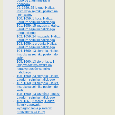
poborcę z administracyi
podatków
99. 1659, 25 lutego, Halicz.
Instrukcya sejmiku posłom na
sejm walny
100. 1659, 1 lipca, Halicz.
Laudum sejmiku halickiego
101. 1659, 15 września, Halicz.
Laudum sejmiku halickiego
deputackiego
102. 1659, 24 listopada, Halicz.
Laudum sejmiku halickiego
103. 1659, 1 grudnia, Halicz.
Laudum sejmiku halickiego
104. 1660, 13 sierpnia, Halicz.
Instrukcya sejmiku posłom do
króla
105. 1660, 13 sierpnia, s. 1.
Odpowiedź królewska na
legacyę posłów sejmiku
halickiego
106. 1660, 23 sierpnia, Halicz.
Laudum sejmiku halickiego
107. 1660, 23 sierpnia, Halicz.
Instrukcya sejmiku posłom do
króla
108. 1660, 13 września, Halicz.
Laudum sejmiku halickiego
109. 1661, 2 marca, Halicz.
Sejmik zapewnia
wynagrodzenie pisarzowi
grodzkiemu za trudy