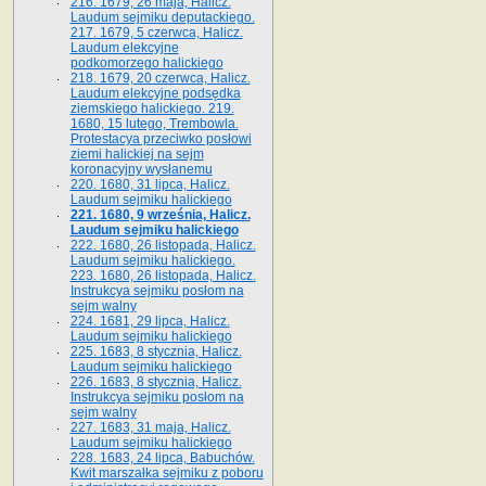
216. 1679, 26 maja, Halicz.
Laudum sejmiku deputackiego.
217. 1679, 5 czerwca, Halicz.
Laudum elekcyjne
podkomorzego halickiego
218. 1679, 20 czerwca, Halicz.
Laudum elekcyjne podsędka
ziemskiego halickiego. 219.
1680, 15 lutego, Trembowla.
Protestacya przeciwko posłowi
ziemi halickiej na sejm
koronacyjny wysłanemu
220. 1680, 31 lipca, Halicz.
Laudum sejmiku halickiego
221. 1680, 9 września, Halicz.
Laudum sejmiku halickiego
222. 1680, 26 listopada, Halicz.
Laudum sejmiku halickiego.
223. 1680, 26 listopada, Halicz.
Instrukcya sejmiku posłom na
sejm walny
224. 1681, 29 lipca, Halicz.
Laudum sejmiku halickiego
225. 1683, 8 stycznia, Halicz.
Laudum sejmiku halickiego
226. 1683, 8 stycznia, Halicz.
Instrukcya sejmiku posłom na
sejm walny
227. 1683, 31 maja, Halicz.
Laudum sejmiku halickiego
228. 1683, 24 lipca, Babuchów.
Kwit marszałka sejmiku z poboru