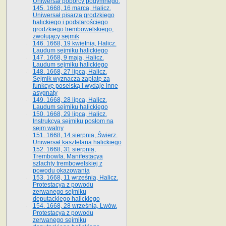
Uniwersał poborcy podymnego.
145. 1668, 16 marca, Halicz.
Uniwersał pisarza grodzkiego
halickiego i podstarościego
grodzkiego trembowelskiego,
zwołujący sejmik
146. 1668, 19 kwietnia, Halicz.
Laudum sejmiku halickiego
147. 1668, 9 maja, Halicz.
Laudum sejmiku halickiego
148. 1668, 27 lipca, Halicz.
Sejmik wyznacza zapłatę za
funkcyę poselską i wydaje inne
asygnaty
149. 1668, 28 lipca, Halicz.
Laudum sejmiku halickiego
150. 1668, 29 lipca, Halicz.
Instrukcya sejmiku posłom na
sejm walny
151. 1668, 14 sierpnia, Świerz.
Uniwersał kasztelana halickiego
152. 1668, 31 sierpnia,
Trembowla. Manifestacya
szlachty trembowelskiej z
powodu okazowania
153. 1668, 11 września, Halicz.
Protestacya z powodu
zerwanego sejmiku
deputackiego halickiego
154. 1668, 28 września, Lwów.
Protestacya z powodu
zerwanego sejmiku