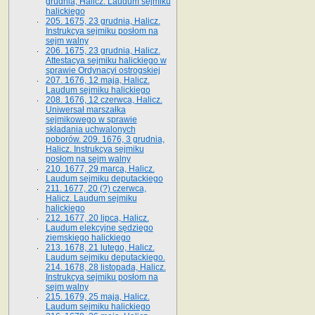
grudnia, Halicz. Laudum sejmiku
halickiego
205. 1675, 23 grudnia, Halicz.
Instrukcya sejmiku posłom na
sejm walny
206. 1675, 23 grudnia, Halicz.
Attestacya sejmiku halickiego w
sprawie Ordynacyi ostrogskiej
207. 1676, 12 maja, Halicz.
Laudum sejmiku halickiego
208. 1676, 12 czerwca, Halicz.
Uniwersał marszałka
sejmikowego w sprawie
składania uchwalonych
poborów. 209. 1676, 3 grudnia,
Halicz. Instrukcya sejmiku
posłom na sejm walny
210. 1677, 29 marca, Halicz.
Laudum sejmiku deputackiego
211. 1677, 20 (?) czerwca,
Halicz. Laudum sejmiku
halickiego
212. 1677, 20 lipca, Halicz.
Laudum elekcyjne sędziego
ziemskiego halickiego
213. 1678, 21 lutego, Halicz.
Laudum sejmiku deputackiego.
214. 1678, 28 listopada, Halicz.
Instrukcya sejmiku posłom na
sejm walny
215. 1679, 25 maja, Halicz.
Laudum sejmiku halickiego