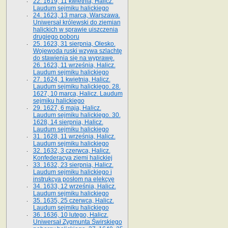
22. 1619, 11 kwietnia, Halicz.
Laudum sejmiku halickiego
24. 1623, 13 marca, Warszawa.
Uniwersał królewski do ziemian
halickich w sprawie uiszczenia
drugiego poboru
25. 1623, 31 sierpnia, Olesko.
Wojewoda ruski wzywa szlachtę
do stawienia się na wyprawę.
26. 1623, 11 września, Halicz.
Laudum sejmiku halickiego
27. 1624, 1 kwietnia, Halicz.
Laudum sejmiku halickiego. 28.
1627, 10 marca, Halicz. Laudum
sejmiku halickiego
29. 1627, 6 maja, Halicz.
Laudum sejmiku halickiego. 30.
1628, 14 sierpnia, Halicz.
Laudum sejmiku halickiego
31. 1628, 11 września, Halicz.
Laudum sejmiku halickiego
32. 1632, 3 czerwca, Halicz.
Konfederacya ziemi halickiej
33. 1632, 23 sierpnia, Halicz.
Laudum sejmiku halickiego i
instrukcya posłom na elekcyę
34. 1633, 12 września, Halicz.
Laudum sejmiku halickiego
35. 1635, 25 czerwca, Halicz.
Laudum sejmiku halickiego
36. 1636, 10 lutego, Halicz.
Uniwersał Zygmunta Świrskiego