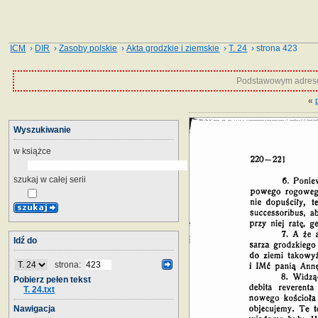
ICM
›
DIR
›
Zasoby polskie
›
Akta grodzkie i ziemskie
›
T. 24
› strona 423
Podstawowym adrese
«
Wyszukiwanie
w książce
szukaj w całej serii
Idź do
strona:
Pobierz pełen tekst
T. 24.txt
Nawigacja