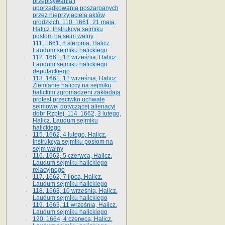
przepisywania i
uporządkowania poszarpanych
przez nieprzyjaciela aktów
grodzkich. 110. 1661, 21 maja,
Halicz. Instrukcya sejmiku
posłom na sejm walny
111. 1661, 8 sierpnia, Halicz.
Laudum sejmiku halickiego
112. 1661, 12 września, Halicz.
Laudum sejmiku halickiego
deputackiego
113. 1661, 12 września, Halicz.
Ziemianie haliccy na sejmiku
halickim zgromadzeni zakładają
protest przeciwko uchwale
sejmowej dotyczącej alienacyi
dóbr Rzptej. 114. 1662, 3 lutego,
Halicz. Laudum sejmiku
halickiego
115. 1662, 4 lutego, Halicz.
Instrukcya sejmiku posłom na
sejm walny
116. 1662, 5 czerwca, Halicz.
Laudum sejmiku halickiego
relacyjnego
117. 1662, 7 lipca, Halicz.
Laudum sejmiku halickiego
118. 1663, 10 września, Halicz.
Laudum sejmiku halickiego
119. 1663, 11 września, Halicz.
Laudum sejmiku halickiego
120. 1664, 4 czerwca, Halicz.