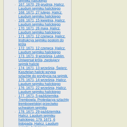
sejmiku halickiego
167. 1670, 29 grudnia, Halicz.
Laudum sejmiku halickiego
168. 1671, 27 lutego, Halicz.
Laudum sejmiku halickiego
169. 1671, 15 kwietnia, Halicz.
Laudum sejmiku halickiego
170. 1671, 26 maja, Halicz.
Laudum sejmiku halickiego
171. 1671, 12 czerwca, Halicz.
Instrukcya sejmiku posłom do
króla
172. 1671, 12 czerwca, Halicz.
Laudum sejmiku halickiego
173. 1671, 9 września, Lublin.
Uniwersał króla, zwołujący
sejmik halicki
174. 1671, 13 września, Świerz.
Kasztelan halicki wzywa
szlachtę do przybycia na sejmik.
175. 1671, 14 września, Halicz.
Laudum sejmiku halickiego
176. 1671, 22 września, Halicz.
Laudum sejmiku halickiego
177. 1671, 5 października,
Trembowla. Protestacya szlachty
trembowelskiej przeciwko
uchwałom sejmiku
178. 1671, 29 października,
Halicz. Laudum sejmiku
halickiego. 179. 1671, 6
listopada, Halicz. Laudum