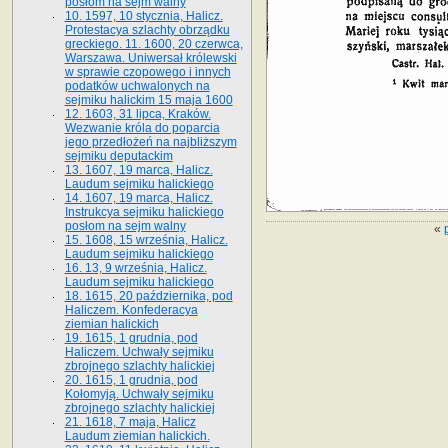
posłom na sejm walny
10. 1597, 10 stycznia, Halicz.
Protestacya szlachty obrządku
greckiego. 11. 1600, 20 czerwca,
Warszawa. Uniwersał królewski
w sprawie czopowego i innych
podatków uchwalonych na
sejmiku halickim 15 maja 1600
12. 1603, 31 lipca, Kraków.
Wezwanie króla do poparcia
jego przedłożeń na najbliższym
sejmiku deputackim
13. 1607, 19 marca, Halicz.
Laudum sejmiku halickiego
14. 1607, 19 marca, Halicz.
Instrukcya sejmiku halickiego
posłom na sejm walny
«
15. 1608, 15 września, Halicz.
Laudum sejmiku halickiego
16. 13, 9 września, Halicz.
Laudum sejmiku halickiego
18. 1615, 20 października, pod
Haliczem. Konfederacya
ziemian halickich
19. 1615, 1 grudnia, pod
Haliczem. Uchwały sejmiku
zbrojnego szlachty halickiej
20. 1615, 1 grudnia, pod
Kołomyją. Uchwały sejmiku
zbrojnego szlachty halickiej
21. 1618, 7 maja, Halicz
Laudum ziemian halickich.