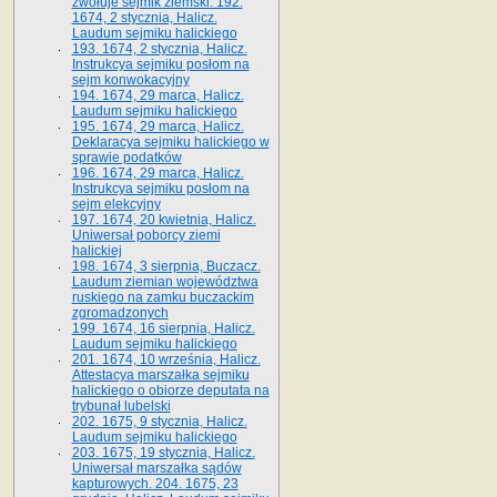
zwołuje sejmik ziemski. 192.
1674, 2 stycznia, Halicz.
Laudum sejmiku halickiego
193. 1674, 2 stycznia, Halicz.
Instrukcya sejmiku posłom na
sejm konwokacyjny
194. 1674, 29 marca, Halicz.
Laudum sejmiku halickiego
195. 1674, 29 marca, Halicz.
Deklaracya sejmiku halickiego w
sprawie podatków
196. 1674, 29 marca, Halicz.
Instrukcya sejmiku posłom na
sejm elekcyjny
197. 1674, 20 kwietnia, Halicz.
Uniwersał poborcy ziemi
halickiej
198. 1674, 3 sierpnia, Buczacz.
Laudum ziemian województwa
ruskiego na zamku buczackim
zgromadzonych
199. 1674, 16 sierpnia, Halicz.
Laudum sejmiku halickiego
201. 1674, 10 września, Halicz.
Attestacya marszałka sejmiku
halickiego o obiorze deputata na
trybunał lubelski
202. 1675, 9 stycznia, Halicz.
Laudum sejmiku halickiego
203. 1675, 19 stycznia, Halicz.
Uniwersał marszałka sądów
kapturowych. 204. 1675, 23