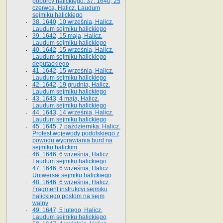
poborcy halickiego. 37. 1640, 25
czerwca, Halicz. Laudum
sejmiku halickiego
38. 1640, 10 września, Halicz.
Laudum sejmiku halickiego
39. 1642, 15 maja, Halicz.
Laudum sejmiku halickiego
40. 1642, 15 września, Halicz.
Laudum sejmiku halickiego
deputackiego
41. 1642, 15 września, Halicz.
Laudum sejmiku halickiego
42. 1642, 19 grudnia, Halicz.
Laudum sejmiku halickiego
43. 1643, 4 maja, Halicz.
Laudum sejmiku halickiego
44. 1643, 14 września, Halicz.
Laudum sejmiku halickiego
45. 1645, 7 października, Halicz.
Protest wojewody podolskiego z
powodu wyprawiania burd na
sejmiku halickim
46. 1646, 6 września, Halicz.
Laudum sejmiku halickiego
47. 1646, 6 września, Halicz.
Uniwersał sejmiku halickiego
48. 1646, 6 września, Halicz.
Fragment instrukcyi sejmiku
halickiego postom na sejm
walny
49. 1647, 5 lutego, Halicz.
Laudum sejmiku halickiego