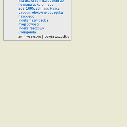
Instrukcya sejmiku posłom do
hetmana w. koronnego
268. 1695, 30 maja, Halicz.
Laudum elekcyjne podsędka
halickiego
Indeks nazw osób i
miejscowości
Indeks rzeczowy
Corrigenda
zwiń wszystkie
|
rozwiń wszystkie