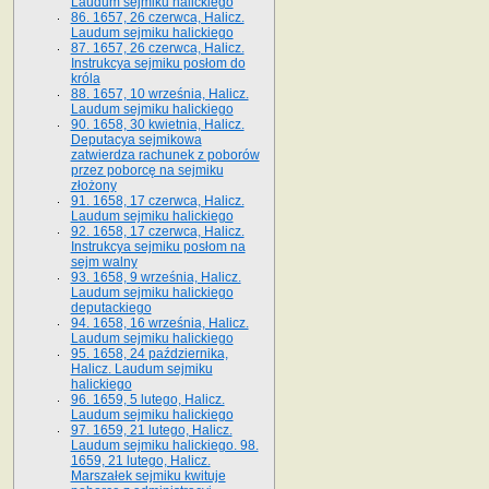
Laudum sejmiku halickiego
86. 1657, 26 czerwca, Halicz.
Laudum sejmiku halickiego
87. 1657, 26 czerwca, Halicz.
Instrukcya sejmiku posłom do
króla
88. 1657, 10 września, Halicz.
Laudum sejmiku halickiego
90. 1658, 30 kwietnia, Halicz.
Deputacya sejmikowa
zatwierdza rachunek z poborów
przez poborcę na sejmiku
złożony
91. 1658, 17 czerwca, Halicz.
Laudum sejmiku halickiego
92. 1658, 17 czerwca, Halicz.
Instrukcya sejmiku posłom na
sejm walny
93. 1658, 9 września, Halicz.
Laudum sejmiku halickiego
deputackiego
94. 1658, 16 września, Halicz.
Laudum sejmiku halickiego
95. 1658, 24 października,
Halicz. Laudum sejmiku
halickiego
96. 1659, 5 lutego, Halicz.
Laudum sejmiku halickiego
97. 1659, 21 lutego, Halicz.
Laudum sejmiku halickiego. 98.
1659, 21 lutego, Halicz.
Marszałek sejmiku kwituje