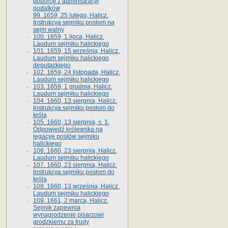
poborcę z administracyi
podatków
99. 1659, 25 lutego, Halicz.
Instrukcya sejmiku posłom na
sejm walny
100. 1659, 1 lipca, Halicz.
Laudum sejmiku halickiego
101. 1659, 15 września, Halicz.
Laudum sejmiku halickiego
deputackiego
102. 1659, 24 listopada, Halicz.
Laudum sejmiku halickiego
103. 1659, 1 grudnia, Halicz.
Laudum sejmiku halickiego
104. 1660, 13 sierpnia, Halicz.
Instrukcya sejmiku posłom do
króla
105. 1660, 13 sierpnia, s. 1.
Odpowiedź królewska na
legacyę posłów sejmiku
halickiego
106. 1660, 23 sierpnia, Halicz.
Laudum sejmiku halickiego
107. 1660, 23 sierpnia, Halicz.
Instrukcya sejmiku posłom do
króla
108. 1660, 13 września, Halicz.
Laudum sejmiku halickiego
109. 1661, 2 marca, Halicz.
Sejmik zapewnia
wynagrodzenie pisarzowi
grodzkiemu za trudy