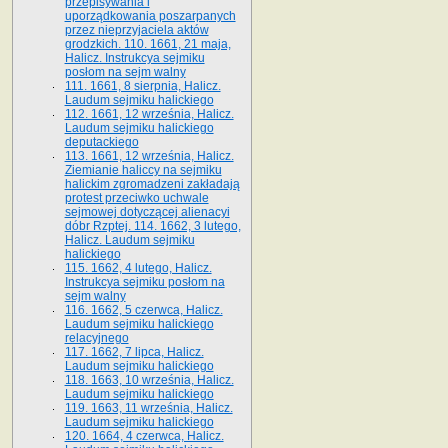
przepisywania i
uporządkowania poszarpanych
przez nieprzyjaciela aktów
grodzkich. 110. 1661, 21 maja,
Halicz. Instrukcya sejmiku
posłom na sejm walny
111. 1661, 8 sierpnia, Halicz.
Laudum sejmiku halickiego
112. 1661, 12 września, Halicz.
Laudum sejmiku halickiego
deputackiego
113. 1661, 12 września, Halicz.
Ziemianie haliccy na sejmiku
halickim zgromadzeni zakładają
protest przeciwko uchwale
sejmowej dotyczącej alienacyi
dóbr Rzptej. 114. 1662, 3 lutego,
Halicz. Laudum sejmiku
halickiego
115. 1662, 4 lutego, Halicz.
Instrukcya sejmiku posłom na
sejm walny
116. 1662, 5 czerwca, Halicz.
Laudum sejmiku halickiego
relacyjnego
117. 1662, 7 lipca, Halicz.
Laudum sejmiku halickiego
118. 1663, 10 września, Halicz.
Laudum sejmiku halickiego
119. 1663, 11 września, Halicz.
Laudum sejmiku halickiego
120. 1664, 4 czerwca, Halicz.