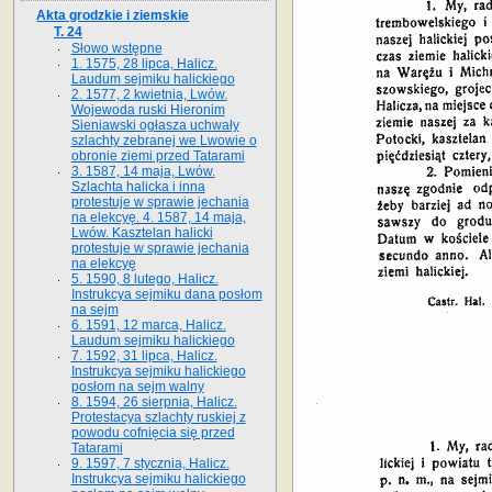
Akta grodzkie i ziemskie
T. 24
Słowo wstępne
1. 1575, 28 lipca, Halicz.
Laudum sejmiku halickiego
2. 1577, 2 kwietnia, Lwów.
Wojewoda ruski Hieronim
Sieniawski ogłasza uchwały
szlachty zebranej we Lwowie o
obronie ziemi przed Tatarami
3. 1587, 14 maja, Lwów.
Szlachta halicka i inna
protestuje w sprawie jechania
na elekcyę. 4. 1587, 14 maja,
Lwów. Kasztelan halicki
protestuje w sprawie jechania
na elekcyę
5. 1590, 8 lutego, Halicz.
Instrukcya sejmiku dana posłom
na sejm
6. 1591, 12 marca, Halicz.
Laudum sejmiku halickiego
7. 1592, 31 lipca, Halicz.
Instrukcya sejmiku halickiego
posłom na sejm walny
8. 1594, 26 sierpnia, Halicz.
Protestacya szlachty ruskiej z
powodu cofnięcia się przed
Tatarami
9. 1597, 7 stycznia, Halicz.
Instrukcya sejmiku halickiego