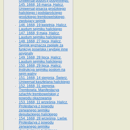
Uniwersał poborcy podymnego.
145. 1668, 16 marca, Halicz.
Uniwersał pisarza grodzkiego
halickiego i podstarościego
grodzkiego trembowelskiego,
zwołujący sejmik
146. 1668, 19 kwietnia, Halicz.
Laudum sejmiku halickiego
147. 1668, 9 maja, Halicz.
Laudum sejmiku halickiego
148. 1668, 27 lipca, Halicz.
Sejmik wyznacza zapłatę za
funkcyę poselską i wydaje inne
asygnaty
149. 1668, 28 lipca, Halicz.
Laudum sejmiku halickiego
150. 1668, 29 lipca, Halicz.
Instrukcya sejmiku posłom na
sejm walny
151. 1668, 14 sierpnia, Świerz.
Uniwersał kasztelana halickiego
152. 1668, 31 sierpnia,
Trembowla. Manifestacya
szlachty trembowelskiej z
powodu okazowania
153. 1668, 11 września, Halicz.
Protestacya z powodu
zerwanego sejmiku
deputackiego halickiego
154. 1668, 28 września, Lwów.
Protestacya z powodu
zerwanego sejmiku