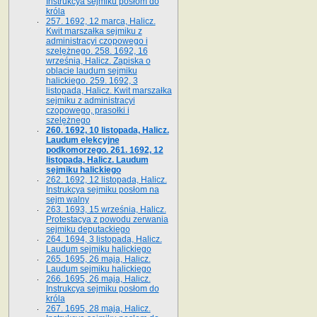
Instrukcya sejmiku posłom do
króla
257. 1692, 12 marca, Halicz.
Kwit marszałka sejmiku z
administracyi czopowego i
szelężnego. 258. 1692, 16
września, Halicz. Zapiska o
oblacie laudum sejmiku
halickiego. 259. 1692, 3
listopada, Halicz. Kwit marszałka
sejmiku z administracyi
czopowego, prasołki i
szelężnego
260. 1692, 10 listopada, Halicz.
Laudum elekcyjne
podkomorzego. 261. 1692, 12
listopada, Halicz. Laudum
sejmiku halickiego
262. 1692, 12 listopada, Halicz.
Instrukcya sejmiku posłom na
sejm walny
263. 1693, 15 września, Halicz.
Protestacya z powodu zerwania
sejmiku deputackiego
264. 1694, 3 listopada, Halicz.
Laudum sejmiku halickiego
265. 1695, 26 maja, Halicz.
Laudum sejmiku halickiego
266. 1695, 26 maja, Halicz.
Instrukcya sejmiku posłom do
króla
267. 1695, 28 maja, Halicz.