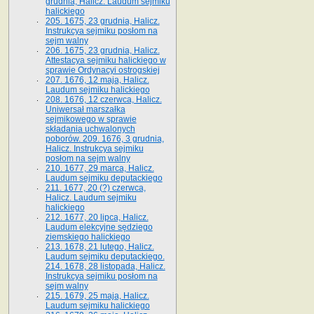
grudnia, Halicz. Laudum sejmiku
halickiego
205. 1675, 23 grudnia, Halicz.
Instrukcya sejmiku posłom na
sejm walny
206. 1675, 23 grudnia, Halicz.
Attestacya sejmiku halickiego w
sprawie Ordynacyi ostrogskiej
207. 1676, 12 maja, Halicz.
Laudum sejmiku halickiego
208. 1676, 12 czerwca, Halicz.
Uniwersał marszałka
sejmikowego w sprawie
składania uchwalonych
poborów. 209. 1676, 3 grudnia,
Halicz. Instrukcya sejmiku
posłom na sejm walny
210. 1677, 29 marca, Halicz.
Laudum sejmiku deputackiego
211. 1677, 20 (?) czerwca,
Halicz. Laudum sejmiku
halickiego
212. 1677, 20 lipca, Halicz.
Laudum elekcyjne sędziego
ziemskiego halickiego
213. 1678, 21 lutego, Halicz.
Laudum sejmiku deputackiego.
214. 1678, 28 listopada, Halicz.
Instrukcya sejmiku posłom na
sejm walny
215. 1679, 25 maja, Halicz.
Laudum sejmiku halickiego