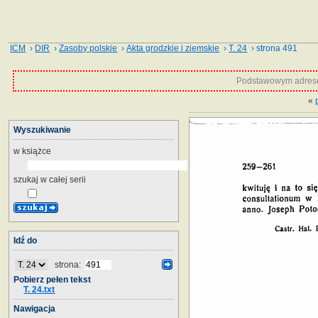
ICM
›
DIR
›
Zasoby polskie
›
Akta grodzkie i ziemskie
›
T. 24
› strona 491
Podstawowym adrese
«
Wyszukiwanie
w książce
szukaj w całej serii
Idź do
strona:
Pobierz pełen tekst
T. 24.txt
Nawigacja