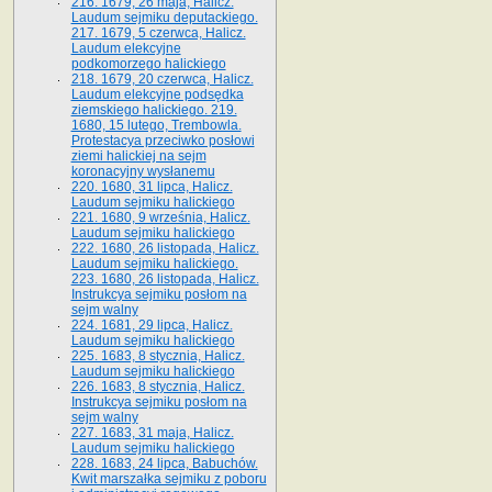
216. 1679, 26 maja, Halicz.
Laudum sejmiku deputackiego.
217. 1679, 5 czerwca, Halicz.
Laudum elekcyjne
podkomorzego halickiego
218. 1679, 20 czerwca, Halicz.
Laudum elekcyjne podsędka
ziemskiego halickiego. 219.
1680, 15 lutego, Trembowla.
Protestacya przeciwko posłowi
ziemi halickiej na sejm
koronacyjny wysłanemu
220. 1680, 31 lipca, Halicz.
Laudum sejmiku halickiego
221. 1680, 9 września, Halicz.
Laudum sejmiku halickiego
222. 1680, 26 listopada, Halicz.
Laudum sejmiku halickiego.
223. 1680, 26 listopada, Halicz.
Instrukcya sejmiku posłom na
sejm walny
224. 1681, 29 lipca, Halicz.
Laudum sejmiku halickiego
225. 1683, 8 stycznia, Halicz.
Laudum sejmiku halickiego
226. 1683, 8 stycznia, Halicz.
Instrukcya sejmiku posłom na
sejm walny
227. 1683, 31 maja, Halicz.
Laudum sejmiku halickiego
228. 1683, 24 lipca, Babuchów.
Kwit marszałka sejmiku z poboru