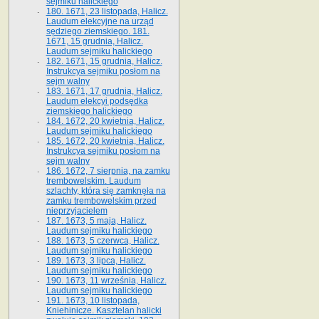
sejmiku halickiego
180. 1671, 23 listopada, Halicz.
Laudum elekcyjne na urząd
sędziego ziemskiego. 181.
1671, 15 grudnia, Halicz.
Laudum sejmiku halickiego
182. 1671, 15 grudnia, Halicz.
Instrukcya sejmiku posłom na
sejm walny
183. 1671, 17 grudnia, Halicz.
Laudum elekcyi podsędka
ziemskiego halickiego
184. 1672, 20 kwietnia, Halicz.
Laudum sejmiku halickiego
185. 1672, 20 kwietnia, Halicz.
Instrukcya sejmiku posłom na
sejm walny
186. 1672, 7 sierpnia, na zamku
trembowelskim. Laudum
szlachty, która się zamknęła na
zamku trembowelskim przed
nieprzyjacielem
187. 1673, 5 maja, Halicz.
Laudum sejmiku halickiego
188. 1673, 5 czerwca, Halicz.
Laudum sejmiku halickiego
189. 1673, 3 lipca, Halicz.
Laudum sejmiku halickiego
190. 1673, 11 września, Halicz.
Laudum sejmiku halickiego
191. 1673, 10 listopada,
Kniehinicze. Kasztelan halicki