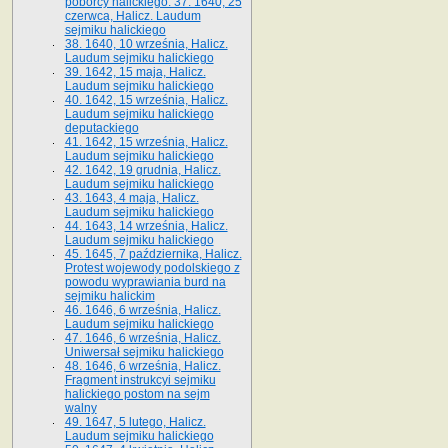
poborcy halickiego. 37. 1640, 25
czerwca, Halicz. Laudum
sejmiku halickiego
38. 1640, 10 września, Halicz.
Laudum sejmiku halickiego
39. 1642, 15 maja, Halicz.
Laudum sejmiku halickiego
40. 1642, 15 września, Halicz.
Laudum sejmiku halickiego
deputackiego
41. 1642, 15 września, Halicz.
Laudum sejmiku halickiego
42. 1642, 19 grudnia, Halicz.
Laudum sejmiku halickiego
43. 1643, 4 maja, Halicz.
Laudum sejmiku halickiego
44. 1643, 14 września, Halicz.
Laudum sejmiku halickiego
45. 1645, 7 października, Halicz.
Protest wojewody podolskiego z
powodu wyprawiania burd na
sejmiku halickim
46. 1646, 6 września, Halicz.
Laudum sejmiku halickiego
47. 1646, 6 września, Halicz.
Uniwersał sejmiku halickiego
48. 1646, 6 września, Halicz.
Fragment instrukcyi sejmiku
halickiego postom na sejm
walny
49. 1647, 5 lutego, Halicz.
Laudum sejmiku halickiego