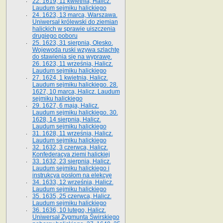
22. 1619, 11 kwietnia, Halicz.
Laudum sejmiku halickiego
24. 1623, 13 marca, Warszawa.
Uniwersał królewski do ziemian
halickich w sprawie uiszczenia
drugiego poboru
25. 1623, 31 sierpnia, Olesko.
Wojewoda ruski wzywa szlachtę
do stawienia się na wyprawę.
26. 1623, 11 września, Halicz.
Laudum sejmiku halickiego
27. 1624, 1 kwietnia, Halicz.
Laudum sejmiku halickiego. 28.
1627, 10 marca, Halicz. Laudum
sejmiku halickiego
29. 1627, 6 maja, Halicz.
Laudum sejmiku halickiego. 30.
1628, 14 sierpnia, Halicz.
Laudum sejmiku halickiego
31. 1628, 11 września, Halicz.
Laudum sejmiku halickiego
32. 1632, 3 czerwca, Halicz.
Konfederacya ziemi halickiej
33. 1632, 23 sierpnia, Halicz.
Laudum sejmiku halickiego i
instrukcya posłom na elekcyę
34. 1633, 12 września, Halicz.
Laudum sejmiku halickiego
35. 1635, 25 czerwca, Halicz.
Laudum sejmiku halickiego
36. 1636, 10 lutego, Halicz.
Uniwersał Zygmunta Świrskiego