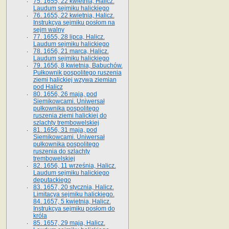
75. 1655, 22 kwietnia, Halicz.
Laudum sejmiku halickiego
76. 1655, 22 kwietnia, Halicz.
Instrukcya sejmiku posłom na
sejm walny
77. 1655, 28 lipca, Halicz.
Laudum sejmiku halickiego
78. 1656, 21 marca, Halicz.
Laudum sejmiku halickiego
79. 1656, 8 kwietnia, Babuchów.
Pułkownik pospolitego ruszenia
ziemi halickiej wzywa ziemian
pod Halicz
80. 1656, 26 maja, pod
Siemikowcami. Uniwersał
pułkownika pospolitego
ruszenia ziemi halickiej do
szlachty trembowelskiej
81. 1656, 31 maja, pod
Siemikowcami. Uniwersał
pułkownika pospolitego
ruszenia do szlachty
trembowelskiej
82. 1656, 11 września, Halicz.
Laudum sejmiku halickiego
deputackiego
83. 1657, 20 stycznia, Halicz.
Limitacya sejmiku halickiego.
84. 1657, 5 kwietnia, Halicz.
Instrukcya sejmiku posłom do
króla
85. 1657, 29 maja, Halicz.