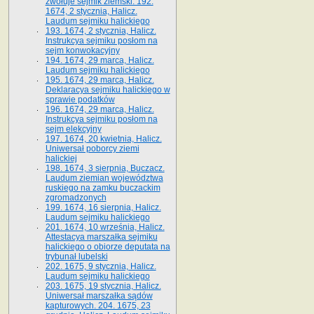
zwołuje sejmik ziemski. 192.
1674, 2 stycznia, Halicz.
Laudum sejmiku halickiego
193. 1674, 2 stycznia, Halicz.
Instrukcya sejmiku posłom na
sejm konwokacyjny
194. 1674, 29 marca, Halicz.
Laudum sejmiku halickiego
195. 1674, 29 marca, Halicz.
Deklaracya sejmiku halickiego w
sprawie podatków
196. 1674, 29 marca, Halicz.
Instrukcya sejmiku posłom na
sejm elekcyjny
197. 1674, 20 kwietnia, Halicz.
Uniwersał poborcy ziemi
halickiej
198. 1674, 3 sierpnia, Buczacz.
Laudum ziemian województwa
ruskiego na zamku buczackim
zgromadzonych
199. 1674, 16 sierpnia, Halicz.
Laudum sejmiku halickiego
201. 1674, 10 września, Halicz.
Attestacya marszałka sejmiku
halickiego o obiorze deputata na
trybunał lubelski
202. 1675, 9 stycznia, Halicz.
Laudum sejmiku halickiego
203. 1675, 19 stycznia, Halicz.
Uniwersał marszałka sądów
kapturowych. 204. 1675, 23