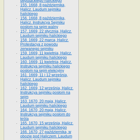
deputackiego halickiego
155. 1668, 8 października,
Halicz. Laudum sejmiku
halickiego
156. 1668, 8 października,
Halicz. Instrukcya Sejmiku
posłom na sejm walny
157. 1669, 22 stycznia, Halicz.
Laudum sejmiku halickiego
158. 1669, 22 marca, Halicz.
Protestacya z powodu
zerwanego sejmiku
159. 1669, 11 kwietnia, Halicz.
Laudum sejmiku halickiego
160. 1669, 11 kwietnia, Halicz.
Instrukcya sejmiku halickiego
posłom na sejm elekcyjny
161. 1669, 11 i 12 września,
Halicz. Laudum sejmiku
halickiego
162. 1669, 12 września, Halicz.
Instrukcya sejmiku posłom na
sejm
163. 1670, 20 maja, Halicz.
Laudum sejmiku halickiego
164. 1670, 20 maja, Halicz.
Instrukcya sejmiku posłom do
króla
165. 1670, 15 września, Halicz.
Laudum sejmiku halickiego
166. 1670, 27 października, w
obozie pod Haliczem. Laudum