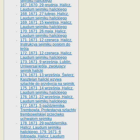
sejmiku halickiego
167. 1670, 29 grudnia, Halicz.
Laudum sejmiku halickiego
168. 1671, 27 lutego, Halicz.
Laudum sejmiku halickiego
169. 1671, 15 kwietnia, Halicz.
Laudum sejmiku halickiego
170. 1671, 26 maja, Halicz.
Laudum sejmiku halickiego
171. 1671, 12 czerwca, Halicz.
Instrukcya sejmiku posłom do
króla
172. 1671, 12 czerwca, Halicz.
Laudum sejmiku halickiego
173. 1671, 9 września, Lublin.
Uniwersał króla, zwołujący
sejmik halicki
174. 1671, 13 września, Świerz.
Kasztelan halicki wzywa
szlachtę do przybycia na sejmik.
175. 1671, 14 września, Halicz.
Laudum sejmiku halickiego
176. 1671, 22 września, Halicz.
Laudum sejmiku halickiego
177. 1671, 5 października,
Trembowla. Protestacya szlachty
trembowelskiej przeciwko
uchwałom sejmiku
178. 1671, 29 października,
Halicz. Laudum sejmiku
halickiego. 179. 1671, 6
listopada, Halicz. Laudum