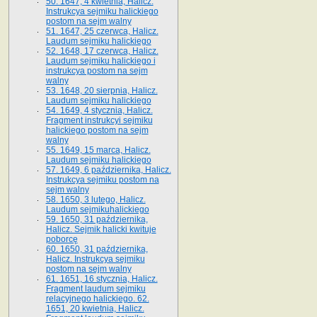
50. 1647, 4 kwietnia, Halicz.
Instrukcya sejmiku halickiego
postom na sejm walny
51. 1647, 25 czerwca, Halicz.
Laudum sejmiku halickiego
52. 1648, 17 czerwca, Halicz.
Laudum sejmiku halickiego i
instrukcya postom na sejm
walny
53. 1648, 20 sierpnia, Halicz.
Laudum sejmiku halickiego
54. 1649, 4 stycznia, Halicz.
Fragment instrukcyi sejmiku
halickiego postom na sejm
walny
55. 1649, 15 marca, Halicz.
Laudum sejmiku halickiego
57. 1649, 6 października, Halicz.
Instrukcya sejmiku postom na
sejm walny
58. 1650, 3 lutego, Halicz.
Laudum sejmikuhalickiego
59. 1650, 31 października,
Halicz. Sejmik halicki kwituje
poborcę
60. 1650, 31 października,
Halicz. Instrukcya sejmiku
postom na sejm walny
61. 1651, 16 stycznia, Halicz.
Fragment laudum sejmiku
relacyjnego halickiego. 62.
1651, 20 kwietnia, Halicz.