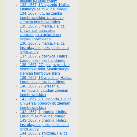
posłom na sejm walny
133. 1667, 13 stycznia, Halicz.
Limitacya sejmiku halickiego
134. 1667, luty, na zamku
trembowelskim. Uniwersał
ziemian trembowelskich
135. 1667, 3 marca, Halicz.
Uniwersał marszałka
ziemskiego o uchwałach
sejmiku halickiego
136. 1667, 3 marca, Halicz.
Instrukcya sejmiku posłom na
sejm walny
137. 1667, 2 czerwca, Halicz.
Laudum sejmiku halickiego
138. 1667, 27 lipca, w grodzie
trembowelskim. Manifestacya
ziemian trembowelskich
139. 1667, 13 września, Halicz.
Laudum sejmiku halickiego
140. 1667, 27 września,
Trembowla. Laudum ziemian
trembowelskich
141. 1667, 20 listopada, Halicz.
Uniwersał poborcy do ziemian
trembowelskich
142. 1667, 7 grudnia, Halicz.
Laudum sejmiku halickiego
143. 1667, 7 grudnia, Halicz.
Instrukcya sejmiku posłom na
sejm walny
144. 1668, 2 stycznia, Halicz.