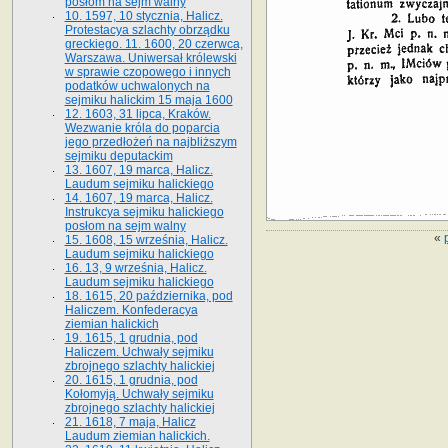
posłom na sejm walny
10. 1597, 10 stycznia, Halicz.
Protestacya szlachty obrządku
greckiego. 11. 1600, 20 czerwca,
Warszawa. Uniwersał królewski
w sprawie czopowego i innych
podatków uchwalonych na
sejmiku halickim 15 maja 1600
12. 1603, 31 lipca, Kraków.
Wezwanie króla do poparcia
jego przedłożeń na najbliższym
sejmiku deputackim
13. 1607, 19 marca, Halicz.
Laudum sejmiku halickiego
14. 1607, 19 marca, Halicz.
Instrukcya sejmiku halickiego
posłom na sejm walny
«
15. 1608, 15 września, Halicz.
Laudum sejmiku halickiego
16. 13, 9 września, Halicz.
Laudum sejmiku halickiego
18. 1615, 20 października, pod
Haliczem. Konfederacya
ziemian halickich
19. 1615, 1 grudnia, pod
Haliczem. Uchwały sejmiku
zbrojnego szlachty halickiej
20. 1615, 1 grudnia, pod
Kołomyją. Uchwały sejmiku
zbrojnego szlachty halickiej
21. 1618, 7 maja, Halicz
Laudum ziemian halickich.