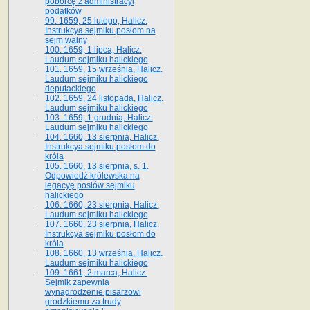
poborcę z administracyi
podatków
99. 1659, 25 lutego, Halicz.
Instrukcya sejmiku posłom na
sejm walny
100. 1659, 1 lipca, Halicz.
Laudum sejmiku halickiego
101. 1659, 15 września, Halicz.
Laudum sejmiku halickiego
deputackiego
102. 1659, 24 listopada, Halicz.
Laudum sejmiku halickiego
103. 1659, 1 grudnia, Halicz.
Laudum sejmiku halickiego
104. 1660, 13 sierpnia, Halicz.
Instrukcya sejmiku posłom do
króla
105. 1660, 13 sierpnia, s. 1.
Odpowiedź królewska na
legacyę posłów sejmiku
halickiego
106. 1660, 23 sierpnia, Halicz.
Laudum sejmiku halickiego
107. 1660, 23 sierpnia, Halicz.
Instrukcya sejmiku posłom do
króla
108. 1660, 13 września, Halicz.
Laudum sejmiku halickiego
109. 1661, 2 marca, Halicz.
Sejmik zapewnia
wynagrodzenie pisarzowi
grodzkiemu za trudy