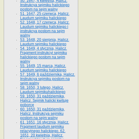
50. 1647, 4 kwietnia, Halicz.
Instrukcya sejmiku halickiego
postom na sejm walny
51. 1647, 25 czerwca, Halicz.
Laudum sejmiku halickiego
52. 1648, 17 czerwca, Halicz.
Laudum sejmiku halickiego i
instrukcya postom na sejm
walny
53. 1648, 20 sierpnia, Halicz.
Laudum sejmiku halickiego
54. 1649, 4 stycznia, Halicz.
Fragment instrukcyi sejmiku
halickiego postom na sejm
walny
55. 1649, 15 marca, Halicz.
Laudum sejmiku halickiego
57. 1649, 6 października, Halicz.
Instrukcya sejmiku postom na
sejm walny
58. 1650, 3 lutego, Halicz.
Laudum sejmikuhalickiego
59. 1650, 31 października,
Halicz. Sejmik halicki kwituje
poborcę
60. 1650, 31 października,
Halicz. Instrukcya sejmiku
postom na sejm walny
61. 1651, 16 stycznia, Halicz.
Fragment laudum sejmiku
relacyjnego halickiego. 62.
1651, 20 kwietnia, Halicz.