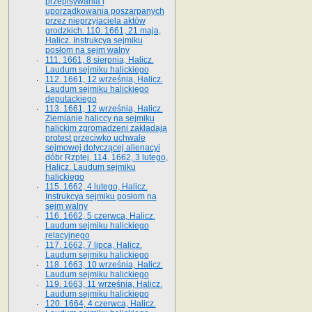
przepisywania i
uporządkowania poszarpanych
przez nieprzyjaciela aktów
grodzkich. 110. 1661, 21 maja,
Halicz. Instrukcya sejmiku
posłom na sejm walny
111. 1661, 8 sierpnia, Halicz.
Laudum sejmiku halickiego
112. 1661, 12 września, Halicz.
Laudum sejmiku halickiego
deputackiego
113. 1661, 12 września, Halicz.
Ziemianie haliccy na sejmiku
halickim zgromadzeni zakładają
protest przeciwko uchwale
sejmowej dotyczącej alienacyi
dóbr Rzptej. 114. 1662, 3 lutego,
Halicz. Laudum sejmiku
halickiego
115. 1662, 4 lutego, Halicz.
Instrukcya sejmiku posłom na
sejm walny
116. 1662, 5 czerwca, Halicz.
Laudum sejmiku halickiego
relacyjnego
117. 1662, 7 lipca, Halicz.
Laudum sejmiku halickiego
118. 1663, 10 września, Halicz.
Laudum sejmiku halickiego
119. 1663, 11 września, Halicz.
Laudum sejmiku halickiego
120. 1664, 4 czerwca, Halicz.