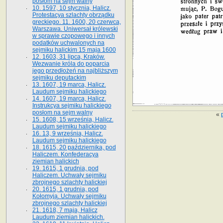
posłom na sejm walny
10. 1597, 10 stycznia, Halicz.
Protestacya szlachty obrządku
greckiego. 11. 1600, 20 czerwca,
Warszawa. Uniwersał królewski
w sprawie czopowego i innych
podatków uchwalonych na
sejmiku halickim 15 maja 1600
12. 1603, 31 lipca, Kraków.
Wezwanie króla do poparcia
jego przedłożeń na najbliższym
sejmiku deputackim
13. 1607, 19 marca, Halicz.
Laudum sejmiku halickiego
14. 1607, 19 marca, Halicz.
Instrukcya sejmiku halickiego
posłom na sejm walny
«
15. 1608, 15 września, Halicz.
Laudum sejmiku halickiego
16. 13, 9 września, Halicz.
Laudum sejmiku halickiego
18. 1615, 20 października, pod
Haliczem. Konfederacya
ziemian halickich
19. 1615, 1 grudnia, pod
Haliczem. Uchwały sejmiku
zbrojnego szlachty halickiej
20. 1615, 1 grudnia, pod
Kołomyją. Uchwały sejmiku
zbrojnego szlachty halickiej
21. 1618, 7 maja, Halicz
Laudum ziemian halickich.