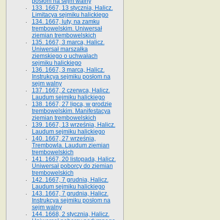
posłom na sejm walny
133. 1667, 13 stycznia, Halicz.
Limitacya sejmiku halickiego
134. 1667, luty, na zamku
trembowelskim. Uniwersał
ziemian trembowelskich
135. 1667, 3 marca, Halicz.
Uniwersał marszałka
ziemskiego o uchwałach
sejmiku halickiego
136. 1667, 3 marca, Halicz.
Instrukcya sejmiku posłom na
sejm walny
137. 1667, 2 czerwca, Halicz.
Laudum sejmiku halickiego
138. 1667, 27 lipca, w grodzie
trembowelskim. Manifestacya
ziemian trembowelskich
139. 1667, 13 września, Halicz.
Laudum sejmiku halickiego
140. 1667, 27 września,
Trembowla. Laudum ziemian
trembowelskich
141. 1667, 20 listopada, Halicz.
Uniwersał poborcy do ziemian
trembowelskich
142. 1667, 7 grudnia, Halicz.
Laudum sejmiku halickiego
143. 1667, 7 grudnia, Halicz.
Instrukcya sejmiku posłom na
sejm walny
144. 1668, 2 stycznia, Halicz.