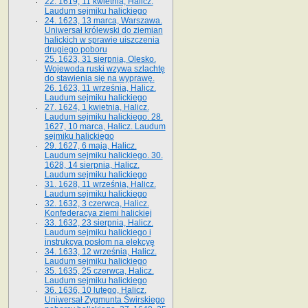
22. 1619, 11 kwietnia, Halicz.
Laudum sejmiku halickiego
24. 1623, 13 marca, Warszawa.
Uniwersał królewski do ziemian
halickich w sprawie uiszczenia
drugiego poboru
25. 1623, 31 sierpnia, Olesko.
Wojewoda ruski wzywa szlachtę
do stawienia się na wyprawę.
26. 1623, 11 września, Halicz.
Laudum sejmiku halickiego
27. 1624, 1 kwietnia, Halicz.
Laudum sejmiku halickiego. 28.
1627, 10 marca, Halicz. Laudum
sejmiku halickiego
29. 1627, 6 maja, Halicz.
Laudum sejmiku halickiego. 30.
1628, 14 sierpnia, Halicz.
Laudum sejmiku halickiego
31. 1628, 11 września, Halicz.
Laudum sejmiku halickiego
32. 1632, 3 czerwca, Halicz.
Konfederacya ziemi halickiej
33. 1632, 23 sierpnia, Halicz.
Laudum sejmiku halickiego i
instrukcya posłom na elekcyę
34. 1633, 12 września, Halicz.
Laudum sejmiku halickiego
35. 1635, 25 czerwca, Halicz.
Laudum sejmiku halickiego
36. 1636, 10 lutego, Halicz.
Uniwersał Zygmunta Świrskiego