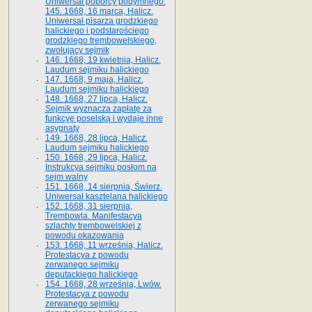
Uniwersał poborcy podymnego.
145. 1668, 16 marca, Halicz.
Uniwersał pisarza grodzkiego
halickiego i podstarościego
grodzkiego trembowelskiego,
zwołujący sejmik
146. 1668, 19 kwietnia, Halicz.
Laudum sejmiku halickiego
147. 1668, 9 maja, Halicz.
Laudum sejmiku halickiego
148. 1668, 27 lipca, Halicz.
Sejmik wyznacza zapłatę za
funkcyę poselską i wydaje inne
asygnaty
149. 1668, 28 lipca, Halicz.
Laudum sejmiku halickiego
150. 1668, 29 lipca, Halicz.
Instrukcya sejmiku posłom na
sejm walny
151. 1668, 14 sierpnia, Świerz.
Uniwersał kasztelana halickiego
152. 1668, 31 sierpnia,
Trembowla. Manifestacya
szlachty trembowelskiej z
powodu okazowania
153. 1668, 11 września, Halicz.
Protestacya z powodu
zerwanego sejmiku
deputackiego halickiego
154. 1668, 28 września, Lwów.
Protestacya z powodu
zerwanego sejmiku