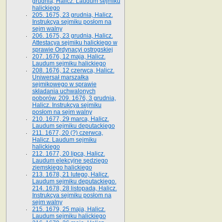
grudnia, Halicz. Laudum sejmiku
halickiego
205. 1675, 23 grudnia, Halicz.
Instrukcya sejmiku posłom na
sejm walny
206. 1675, 23 grudnia, Halicz.
Attestacya sejmiku halickiego w
sprawie Ordynacyi ostrogskiej
207. 1676, 12 maja, Halicz.
Laudum sejmiku halickiego
208. 1676, 12 czerwca, Halicz.
Uniwersał marszałka
sejmikowego w sprawie
składania uchwalonych
poborów. 209. 1676, 3 grudnia,
Halicz. Instrukcya sejmiku
posłom na sejm walny
210. 1677, 29 marca, Halicz.
Laudum sejmiku deputackiego
211. 1677, 20 (?) czerwca,
Halicz. Laudum sejmiku
halickiego
212. 1677, 20 lipca, Halicz.
Laudum elekcyjne sędziego
ziemskiego halickiego
213. 1678, 21 lutego, Halicz.
Laudum sejmiku deputackiego.
214. 1678, 28 listopada, Halicz.
Instrukcya sejmiku posłom na
sejm walny
215. 1679, 25 maja, Halicz.
Laudum sejmiku halickiego