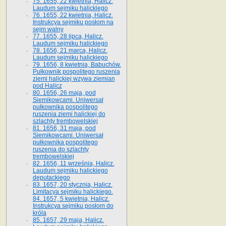
75. 1655, 22 kwietnia, Halicz.
Laudum sejmiku halickiego
76. 1655, 22 kwietnia, Halicz.
Instrukcya sejmiku posłom na
sejm walny
77. 1655, 28 lipca, Halicz.
Laudum sejmiku halickiego
78. 1656, 21 marca, Halicz.
Laudum sejmiku halickiego
79. 1656, 8 kwietnia, Babuchów.
Pułkownik pospolitego ruszenia
ziemi halickiej wzywa ziemian
pod Halicz
80. 1656, 26 maja, pod
Siemikowcami. Uniwersał
pułkownika pospolitego
ruszenia ziemi halickiej do
szlachty trembowelskiej
81. 1656, 31 maja, pod
Siemikowcami. Uniwersał
pułkownika pospolitego
ruszenia do szlachty
trembowelskiej
82. 1656, 11 września, Halicz.
Laudum sejmiku halickiego
deputackiego
83. 1657, 20 stycznia, Halicz.
Limitacya sejmiku halickiego.
84. 1657, 5 kwietnia, Halicz.
Instrukcya sejmiku posłom do
króla
85. 1657, 29 maja, Halicz.