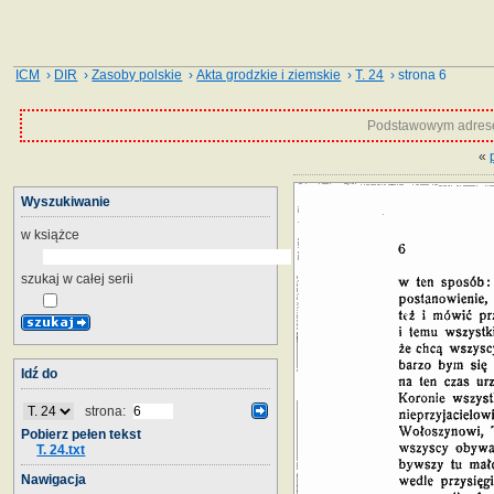
ICM
›
DIR
›
Zasoby polskie
›
Akta grodzkie i ziemskie
›
T. 24
› strona 6
Podstawowym adrese
«
Wyszukiwanie
w książce
szukaj w całej serii
Idź do
strona:
Pobierz pełen tekst
T. 24.txt
Nawigacja