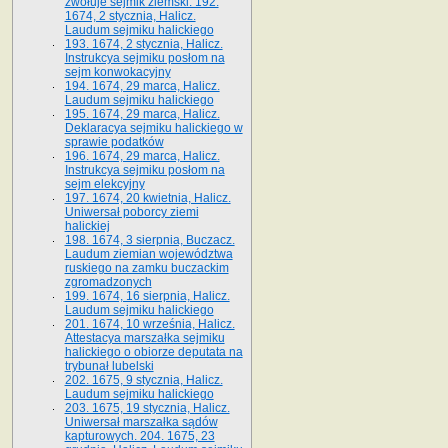
zwołuje sejmik ziemski. 192.
1674, 2 stycznia, Halicz.
Laudum sejmiku halickiego
193. 1674, 2 stycznia, Halicz.
Instrukcya sejmiku posłom na
sejm konwokacyjny
194. 1674, 29 marca, Halicz.
Laudum sejmiku halickiego
195. 1674, 29 marca, Halicz.
Deklaracya sejmiku halickiego w
sprawie podatków
196. 1674, 29 marca, Halicz.
Instrukcya sejmiku posłom na
sejm elekcyjny
197. 1674, 20 kwietnia, Halicz.
Uniwersał poborcy ziemi
halickiej
198. 1674, 3 sierpnia, Buczacz.
Laudum ziemian województwa
ruskiego na zamku buczackim
zgromadzonych
199. 1674, 16 sierpnia, Halicz.
Laudum sejmiku halickiego
201. 1674, 10 września, Halicz.
Attestacya marszałka sejmiku
halickiego o obiorze deputata na
trybunał lubelski
202. 1675, 9 stycznia, Halicz.
Laudum sejmiku halickiego
203. 1675, 19 stycznia, Halicz.
Uniwersał marszałka sądów
kapturowych. 204. 1675, 23