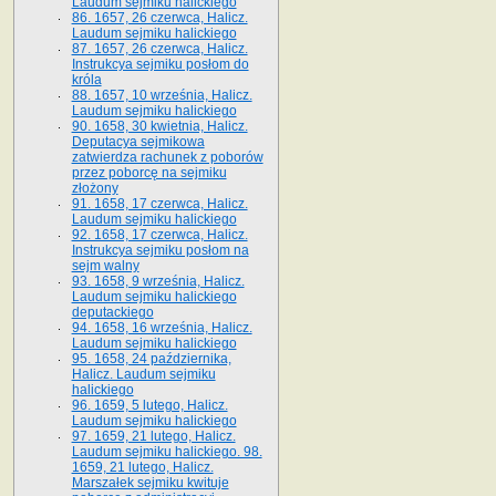
Laudum sejmiku halickiego
86. 1657, 26 czerwca, Halicz.
Laudum sejmiku halickiego
87. 1657, 26 czerwca, Halicz.
Instrukcya sejmiku posłom do
króla
88. 1657, 10 września, Halicz.
Laudum sejmiku halickiego
90. 1658, 30 kwietnia, Halicz.
Deputacya sejmikowa
zatwierdza rachunek z poborów
przez poborcę na sejmiku
złożony
91. 1658, 17 czerwca, Halicz.
Laudum sejmiku halickiego
92. 1658, 17 czerwca, Halicz.
Instrukcya sejmiku posłom na
sejm walny
93. 1658, 9 września, Halicz.
Laudum sejmiku halickiego
deputackiego
94. 1658, 16 września, Halicz.
Laudum sejmiku halickiego
95. 1658, 24 października,
Halicz. Laudum sejmiku
halickiego
96. 1659, 5 lutego, Halicz.
Laudum sejmiku halickiego
97. 1659, 21 lutego, Halicz.
Laudum sejmiku halickiego. 98.
1659, 21 lutego, Halicz.
Marszałek sejmiku kwituje