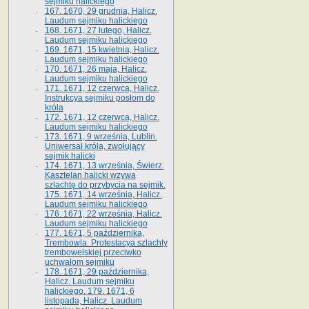
sejmiku halickiego
167. 1670, 29 grudnia, Halicz.
Laudum sejmiku halickiego
168. 1671, 27 lutego, Halicz.
Laudum sejmiku halickiego
169. 1671, 15 kwietnia, Halicz.
Laudum sejmiku halickiego
170. 1671, 26 maja, Halicz.
Laudum sejmiku halickiego
171. 1671, 12 czerwca, Halicz.
Instrukcya sejmiku posłom do
króla
172. 1671, 12 czerwca, Halicz.
Laudum sejmiku halickiego
173. 1671, 9 września, Lublin.
Uniwersał króla, zwołujący
sejmik halicki
174. 1671, 13 września, Świerz.
Kasztelan halicki wzywa
szlachtę do przybycia na sejmik.
175. 1671, 14 września, Halicz.
Laudum sejmiku halickiego
176. 1671, 22 września, Halicz.
Laudum sejmiku halickiego
177. 1671, 5 października,
Trembowla. Protestacya szlachty
trembowelskiej przeciwko
uchwałom sejmiku
178. 1671, 29 października,
Halicz. Laudum sejmiku
halickiego. 179. 1671, 6
listopada, Halicz. Laudum