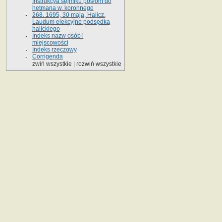
Instrukcya sejmiku posłom do
hetmana w. koronnego
268. 1695, 30 maja, Halicz.
Laudum elekcyjne podsędka
halickiego
Indeks nazw osób i
miejscowości
Indeks rzeczowy
Corrigenda
zwiń wszystkie
|
rozwiń wszystkie