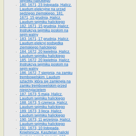
sejmiku halickiego
180. 1671, 23 listopada, Halicz.
Laudum elekcyjne na urząd
sędziego ziemskiego. 181.
1671, 15 grudnia, Halicz.
Laudum sejmiku halickiego
182. 1671, 15 grudnia, Halicz.
Instrukcya sejmiku posłom na
sejm walny
183. 1671, 17 grudnia, Halicz.
Laudum elekcyi podsędka
ziemskiego halickiego
184. 1672, 20 kwietnia, Halicz.
Laudum sejmiku halickiego
185. 1672, 20 kwietnia, Halicz.
Instrukcya sejmiku posłom na
sejm walny
186. 1672, 7 sierpnia, na zamku
trembowelskim. Laudum
szlachty, która się zamknęła na
zamku trembowelskim przed
nieprzyjacielem
187. 1673, 5 maja, Halicz.
Laudum sejmiku halickiego
188. 1673, 5 czerwca, Halicz.
Laudum sejmiku halickiego
189. 1673, 3 lipca, Halicz.
Laudum sejmiku halickiego
190. 1673, 11 września, Halicz.
Laudum sejmiku halickiego
191. 1673, 10 listopada,
Kniehinicze. Kasztelan halicki