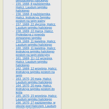
deputackiego halickiego
155. 1668, 8 października,
Halicz. Laudum sejmiku
halickiego
156. 1668, 8 października,
Halicz. Instrukcya Sejmiku
posłom na sejm walny
157. 1669, 22 stycznia, Halicz.
Laudum sejmiku halickiego
158. 1669, 22 marca, Halicz.
Protestacya z powodu
zerwanego sejmiku
159. 1669, 11 kwietnia, Halicz.
Laudum sejmiku halickiego
160. 1669, 11 kwietnia, Halicz.
Instrukcya sejmiku halickiego
posłom na sejm elekcyjny
161. 1669, 11 i 12 września,
Halicz. Laudum sejmiku
halickiego
162. 1669, 12 września, Halicz.
Instrukcya sejmiku posłom na
sejm
163. 1670, 20 maja, Halicz.
Laudum sejmiku halickiego
164. 1670, 20 maja, Halicz.
Instrukcya sejmiku posłom do
króla
165. 1670, 15 września, Halicz.
Laudum sejmiku halickiego
166. 1670, 27 października, w
obozie pod Haliczem. Laudum