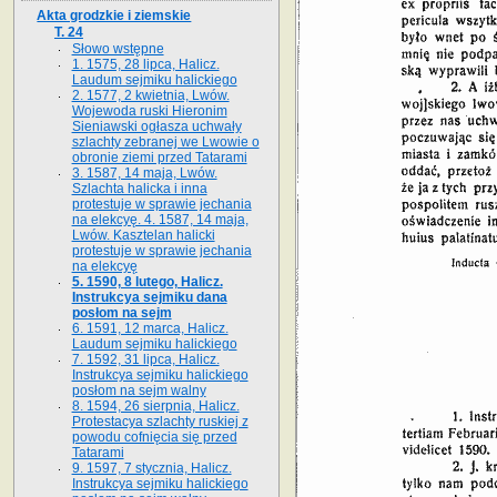
Akta grodzkie i ziemskie
T. 24
Słowo wstępne
1. 1575, 28 lipca, Halicz.
Laudum sejmiku halickiego
2. 1577, 2 kwietnia, Lwów.
Wojewoda ruski Hieronim
Sieniawski ogłasza uchwały
szlachty zebranej we Lwowie o
obronie ziemi przed Tatarami
3. 1587, 14 maja, Lwów.
Szlachta halicka i inna
protestuje w sprawie jechania
na elekcyę. 4. 1587, 14 maja,
Lwów. Kasztelan halicki
protestuje w sprawie jechania
na elekcyę
5. 1590, 8 lutego, Halicz.
Instrukcya sejmiku dana
posłom na sejm
6. 1591, 12 marca, Halicz.
Laudum sejmiku halickiego
7. 1592, 31 lipca, Halicz.
Instrukcya sejmiku halickiego
posłom na sejm walny
8. 1594, 26 sierpnia, Halicz.
Protestacya szlachty ruskiej z
powodu cofnięcia się przed
Tatarami
9. 1597, 7 stycznia, Halicz.
Instrukcya sejmiku halickiego