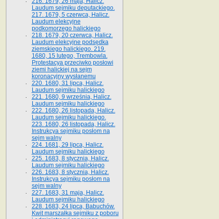
216. 1679, 26 maja, Halicz.
Laudum sejmiku deputackiego.
217. 1679, 5 czerwca, Halicz.
Laudum elekcyjne
podkomorzego halickiego
218. 1679, 20 czerwca, Halicz.
Laudum elekcyjne podsędka
ziemskiego halickiego. 219.
1680, 15 lutego, Trembowla.
Protestacya przeciwko posłowi
ziemi halickiej na sejm
koronacyjny wysłanemu
220. 1680, 31 lipca, Halicz.
Laudum sejmiku halickiego
221. 1680, 9 września, Halicz.
Laudum sejmiku halickiego
222. 1680, 26 listopada, Halicz.
Laudum sejmiku halickiego.
223. 1680, 26 listopada, Halicz.
Instrukcya sejmiku posłom na
sejm walny
224. 1681, 29 lipca, Halicz.
Laudum sejmiku halickiego
225. 1683, 8 stycznia, Halicz.
Laudum sejmiku halickiego
226. 1683, 8 stycznia, Halicz.
Instrukcya sejmiku posłom na
sejm walny
227. 1683, 31 maja, Halicz.
Laudum sejmiku halickiego
228. 1683, 24 lipca, Babuchów.
Kwit marszałka sejmiku z poboru