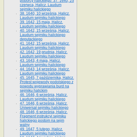
poborcy halickiego. 37. 1640, 25
czerwca, Halicz. Laudum
sejmiku halickiego
38. 1640, 10 września, Halicz.
Laudum sejmiku halickiego
39. 1642, 15 maja, Halicz.
Laudum sejmiku halickiego
40. 1642, 15 września, Halicz.
Laudum sejmiku halickiego
deputackiego
41. 1642, 15 września, Halicz.
Laudum sejmiku halickiego
42. 1642, 19 grudnia, Halicz.
Laudum sejmiku halickiego
43. 1643, 4 maja, Halicz.
Laudum sejmiku halickiego
44. 1643, 14 września, Halicz.
Laudum sejmiku halickiego
45. 1645, 7 października, Halicz.
Protest wojewody podolskiego z
powodu wyprawiania burd na
sejmiku halickim
46. 1646, 6 września, Halicz.
Laudum sejmiku halickiego
47. 1646, 6 września, Halicz.
Uniwersał sejmiku halickiego
48. 1646, 6 września, Halicz.
Fragment instrukcyi sejmiku
halickiego postom na sejm
walny
49. 1647, 5 lutego, Halicz.
Laudum sejmiku halickiego