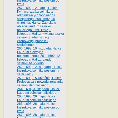
Instrukcya sejmiku posłom do
króla
257. 1692, 12 marca, Halicz.
Kwit marszałka sejmiku z
administracyi czopowego i
szelężnego. 258. 1692, 16
września, Halicz. Zapiska o
oblacie laudum sejmiku
halickiego. 259. 1692, 3
listopada, Halicz. Kwit marszałka
sejmiku z administracyi
czopowego, prasołki i
szelężnego
260. 1692, 10 listopada, Halicz.
Laudum elekcyjne
podkomorzego. 261. 1692, 12
listopada, Halicz. Laudum
sejmiku halickiego
262. 1692, 12 listopada, Halicz.
Instrukcya sejmiku posłom na
sejm walny
263. 1693, 15 września, Halicz.
Protestacya z powodu zerwania
sejmiku deputackiego
264. 1694, 3 listopada, Halicz.
Laudum sejmiku halickiego
265. 1695, 26 maja, Halicz.
Laudum sejmiku halickiego
266. 1695, 26 maja, Halicz.
Instrukcya sejmiku posłom do
króla
267. 1695, 28 maja, Halicz.