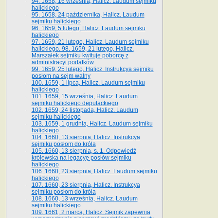
94. 1658, 16 września, Halicz. Laudum sejmiku
halickiego
95. 1658, 24 października, Halicz. Laudum
sejmiku halickiego
96. 1659, 5 lutego, Halicz. Laudum sejmiku
halickiego
97. 1659, 21 lutego, Halicz. Laudum sejmiku
halickiego. 98. 1659, 21 lutego, Halicz.
Marszałek sejmiku kwituje poborcę z
administracyi podatków
99. 1659, 25 lutego, Halicz. Instrukcya sejmiku
posłom na sejm walny
100. 1659, 1 lipca, Halicz. Laudum sejmiku
halickiego
101. 1659, 15 września, Halicz. Laudum
sejmiku halickiego deputackiego
102. 1659, 24 listopada, Halicz. Laudum
sejmiku halickiego
103. 1659, 1 grudnia, Halicz. Laudum sejmiku
halickiego
104. 1660, 13 sierpnia, Halicz. Instrukcya
sejmiku posłom do króla
105. 1660, 13 sierpnia, s. 1. Odpowiedź
królewska na legacyę posłów sejmiku
halickiego
106. 1660, 23 sierpnia, Halicz. Laudum sejmiku
halickiego
107. 1660, 23 sierpnia, Halicz. Instrukcya
sejmiku posłom do króla
108. 1660, 13 września, Halicz. Laudum
sejmiku halickiego
109. 1661, 2 marca, Halicz. Sejmik zapewnia