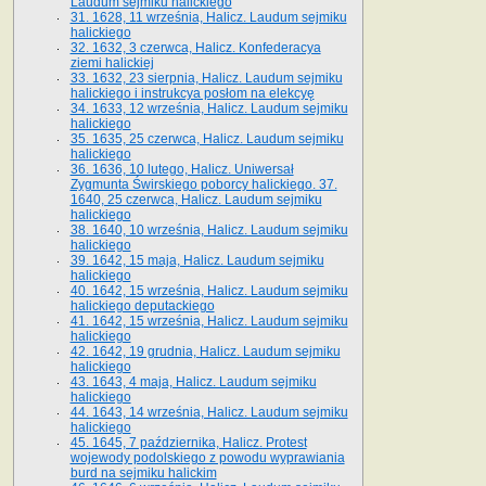
Laudum sejmiku halickiego
31. 1628, 11 września, Halicz. Laudum sejmiku
halickiego
32. 1632, 3 czerwca, Halicz. Konfederacya
ziemi halickiej
33. 1632, 23 sierpnia, Halicz. Laudum sejmiku
halickiego i instrukcya posłom na elekcyę
34. 1633, 12 września, Halicz. Laudum sejmiku
halickiego
35. 1635, 25 czerwca, Halicz. Laudum sejmiku
halickiego
36. 1636, 10 lutego, Halicz. Uniwersał
Zygmunta Świrskiego poborcy halickiego. 37.
1640, 25 czerwca, Halicz. Laudum sejmiku
halickiego
38. 1640, 10 września, Halicz. Laudum sejmiku
halickiego
39. 1642, 15 maja, Halicz. Laudum sejmiku
halickiego
40. 1642, 15 września, Halicz. Laudum sejmiku
halickiego deputackiego
41. 1642, 15 września, Halicz. Laudum sejmiku
halickiego
42. 1642, 19 grudnia, Halicz. Laudum sejmiku
halickiego
43. 1643, 4 maja, Halicz. Laudum sejmiku
halickiego
44. 1643, 14 września, Halicz. Laudum sejmiku
halickiego
45. 1645, 7 października, Halicz. Protest
wojewody podolskiego z powodu wyprawiania
burd na sejmiku halickim