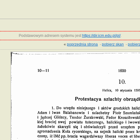
Podstawowym adresem systemu jest
https://dir.icm.edu.pl/pl/
.
«
poprzednia strona
·
pobierz skan
·
pobierz