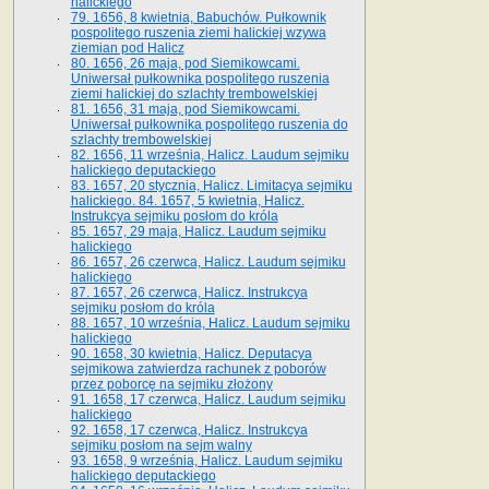
halickiego
79. 1656, 8 kwietnia, Babuchów. Pułkownik
pospolitego ruszenia ziemi halickiej wzywa
ziemian pod Halicz
80. 1656, 26 maja, pod Siemikowcami.
Uniwersał pułkownika pospolitego ruszenia
ziemi halickiej do szlachty trembowelskiej
81. 1656, 31 maja, pod Siemikowcami.
Uniwersał pułkownika pospolitego ruszenia do
szlachty trembowelskiej
82. 1656, 11 września, Halicz. Laudum sejmiku
halickiego deputackiego
83. 1657, 20 stycznia, Halicz. Limitacya sejmiku
halickiego. 84. 1657, 5 kwietnia, Halicz.
Instrukcya sejmiku posłom do króla
85. 1657, 29 maja, Halicz. Laudum sejmiku
halickiego
86. 1657, 26 czerwca, Halicz. Laudum sejmiku
halickiego
87. 1657, 26 czerwca, Halicz. Instrukcya
sejmiku posłom do króla
88. 1657, 10 września, Halicz. Laudum sejmiku
halickiego
90. 1658, 30 kwietnia, Halicz. Deputacya
sejmikowa zatwierdza rachunek z poborów
przez poborcę na sejmiku złożony
91. 1658, 17 czerwca, Halicz. Laudum sejmiku
halickiego
92. 1658, 17 czerwca, Halicz. Instrukcya
sejmiku posłom na sejm walny
93. 1658, 9 września, Halicz. Laudum sejmiku
halickiego deputackiego