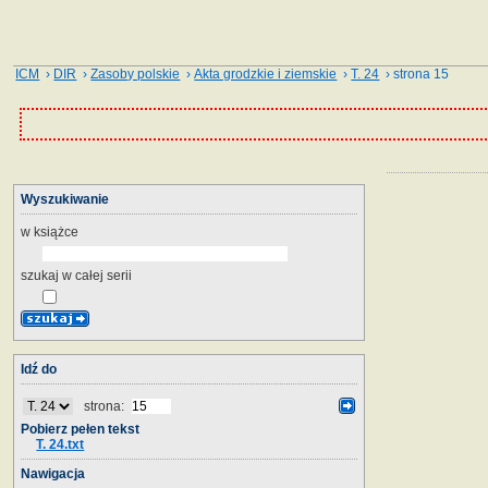
ICM
›
DIR
›
Zasoby polskie
›
Akta grodzkie i ziemskie
›
T. 24
› strona 15
Wyszukiwanie
w książce
szukaj w całej serii
Idź do
strona:
Pobierz pełen tekst
T. 24.txt
Nawigacja