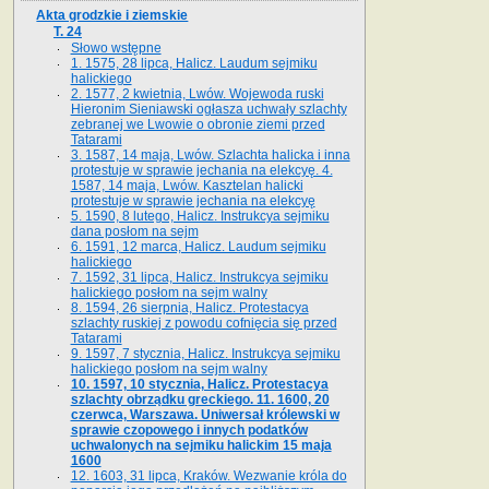
Akta grodzkie i ziemskie
T. 24
Słowo wstępne
1. 1575, 28 lipca, Halicz. Laudum sejmiku
halickiego
2. 1577, 2 kwietnia, Lwów. Wojewoda ruski
Hieronim Sieniawski ogłasza uchwały szlachty
zebranej we Lwowie o obronie ziemi przed
Tatarami
3. 1587, 14 maja, Lwów. Szlachta halicka i inna
protestuje w sprawie jechania na elekcyę. 4.
1587, 14 maja, Lwów. Kasztelan halicki
protestuje w sprawie jechania na elekcyę
5. 1590, 8 lutego, Halicz. Instrukcya sejmiku
dana posłom na sejm
6. 1591, 12 marca, Halicz. Laudum sejmiku
halickiego
7. 1592, 31 lipca, Halicz. Instrukcya sejmiku
halickiego posłom na sejm walny
8. 1594, 26 sierpnia, Halicz. Protestacya
szlachty ruskiej z powodu cofnięcia się przed
Tatarami
9. 1597, 7 stycznia, Halicz. Instrukcya sejmiku
halickiego posłom na sejm walny
10. 1597, 10 stycznia, Halicz. Protestacya
szlachty obrządku greckiego. 11. 1600, 20
czerwca, Warszawa. Uniwersał królewski w
sprawie czopowego i innych podatków
uchwalonych na sejmiku halickim 15 maja
1600
12. 1603, 31 lipca, Kraków. Wezwanie króla do