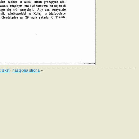
 tekst
·
następna strona
»