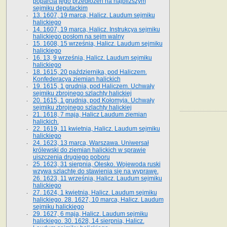
poparcia jego przedłożeń na najbliższym
sejmiku deputackim
13. 1607, 19 marca, Halicz. Laudum sejmiku
halickiego
14. 1607, 19 marca, Halicz. Instrukcya sejmiku
halickiego posłom na sejm walny
15. 1608, 15 września, Halicz. Laudum sejmiku
halickiego
16. 13, 9 września, Halicz. Laudum sejmiku
halickiego
18. 1615, 20 października, pod Haliczem.
Konfederacya ziemian halickich
19. 1615, 1 grudnia, pod Haliczem. Uchwały
sejmiku zbrojnego szlachty halickiej
20. 1615, 1 grudnia, pod Kołomyją. Uchwały
sejmiku zbrojnego szlachty halickiej
21. 1618, 7 maja, Halicz Laudum ziemian
halickich.
22. 1619, 11 kwietnia, Halicz. Laudum sejmiku
halickiego
24. 1623, 13 marca, Warszawa. Uniwersał
królewski do ziemian halickich w sprawie
uiszczenia drugiego poboru
25. 1623, 31 sierpnia, Olesko. Wojewoda ruski
wzywa szlachtę do stawienia się na wyprawę.
26. 1623, 11 września, Halicz. Laudum sejmiku
halickiego
27. 1624, 1 kwietnia, Halicz. Laudum sejmiku
halickiego. 28. 1627, 10 marca, Halicz. Laudum
sejmiku halickiego
29. 1627, 6 maja, Halicz. Laudum sejmiku
halickiego. 30. 1628, 14 sierpnia, Halicz.