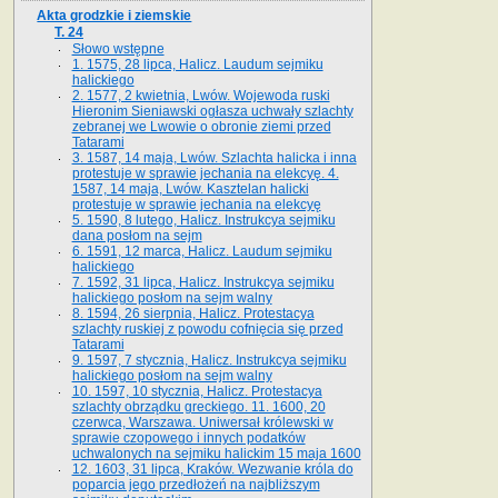
Akta grodzkie i ziemskie
T. 24
Słowo wstępne
1. 1575, 28 lipca, Halicz. Laudum sejmiku
halickiego
2. 1577, 2 kwietnia, Lwów. Wojewoda ruski
Hieronim Sieniawski ogłasza uchwały szlachty
zebranej we Lwowie o obronie ziemi przed
Tatarami
3. 1587, 14 maja, Lwów. Szlachta halicka i inna
protestuje w sprawie jechania na elekcyę. 4.
1587, 14 maja, Lwów. Kasztelan halicki
protestuje w sprawie jechania na elekcyę
5. 1590, 8 lutego, Halicz. Instrukcya sejmiku
dana posłom na sejm
6. 1591, 12 marca, Halicz. Laudum sejmiku
halickiego
7. 1592, 31 lipca, Halicz. Instrukcya sejmiku
halickiego posłom na sejm walny
8. 1594, 26 sierpnia, Halicz. Protestacya
szlachty ruskiej z powodu cofnięcia się przed
Tatarami
9. 1597, 7 stycznia, Halicz. Instrukcya sejmiku
halickiego posłom na sejm walny
10. 1597, 10 stycznia, Halicz. Protestacya
szlachty obrządku greckiego. 11. 1600, 20
czerwca, Warszawa. Uniwersał królewski w
sprawie czopowego i innych podatków
uchwalonych na sejmiku halickim 15 maja 1600
12. 1603, 31 lipca, Kraków. Wezwanie króla do
poparcia jego przedłożeń na najbliższym