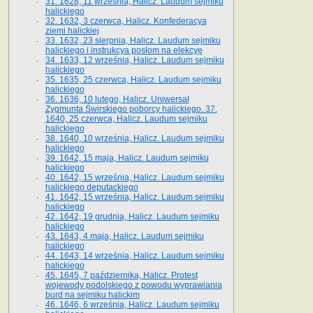
31. 1628, 11 września, Halicz. Laudum sejmiku
halickiego
32. 1632, 3 czerwca, Halicz. Konfederacya
ziemi halickiej
33. 1632, 23 sierpnia, Halicz. Laudum sejmiku
halickiego i instrukcya posłom na elekcyę
34. 1633, 12 września, Halicz. Laudum sejmiku
halickiego
35. 1635, 25 czerwca, Halicz. Laudum sejmiku
halickiego
36. 1636, 10 lutego, Halicz. Uniwersał
Zygmunta Świrskiego poborcy halickiego. 37.
1640, 25 czerwca, Halicz. Laudum sejmiku
halickiego
38. 1640, 10 września, Halicz. Laudum sejmiku
halickiego
39. 1642, 15 maja, Halicz. Laudum sejmiku
halickiego
40. 1642, 15 września, Halicz. Laudum sejmiku
halickiego deputackiego
41. 1642, 15 września, Halicz. Laudum sejmiku
halickiego
42. 1642, 19 grudnia, Halicz. Laudum sejmiku
halickiego
43. 1643, 4 maja, Halicz. Laudum sejmiku
halickiego
44. 1643, 14 września, Halicz. Laudum sejmiku
halickiego
45. 1645, 7 października, Halicz. Protest
wojewody podolskiego z powodu wyprawiania
burd na sejmiku halickim
46. 1646, 6 września, Halicz. Laudum sejmiku