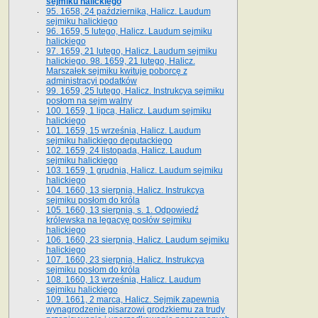
sejmiku halickiego
95. 1658, 24 października, Halicz. Laudum
sejmiku halickiego
96. 1659, 5 lutego, Halicz. Laudum sejmiku
halickiego
97. 1659, 21 lutego, Halicz. Laudum sejmiku
halickiego. 98. 1659, 21 lutego, Halicz.
Marszałek sejmiku kwituje poborcę z
administracyi podatków
99. 1659, 25 lutego, Halicz. Instrukcya sejmiku
posłom na sejm walny
100. 1659, 1 lipca, Halicz. Laudum sejmiku
halickiego
101. 1659, 15 września, Halicz. Laudum
sejmiku halickiego deputackiego
102. 1659, 24 listopada, Halicz. Laudum
sejmiku halickiego
103. 1659, 1 grudnia, Halicz. Laudum sejmiku
halickiego
104. 1660, 13 sierpnia, Halicz. Instrukcya
sejmiku posłom do króla
105. 1660, 13 sierpnia, s. 1. Odpowiedź
królewska na legacyę posłów sejmiku
halickiego
106. 1660, 23 sierpnia, Halicz. Laudum sejmiku
halickiego
107. 1660, 23 sierpnia, Halicz. Instrukcya
sejmiku posłom do króla
108. 1660, 13 września, Halicz. Laudum
sejmiku halickiego
109. 1661, 2 marca, Halicz. Sejmik zapewnia
wynagrodzenie pisarzowi grodzkiemu za trudy