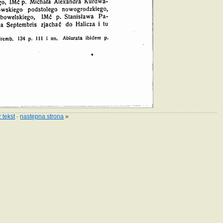
 tekst
·
następna strona
»