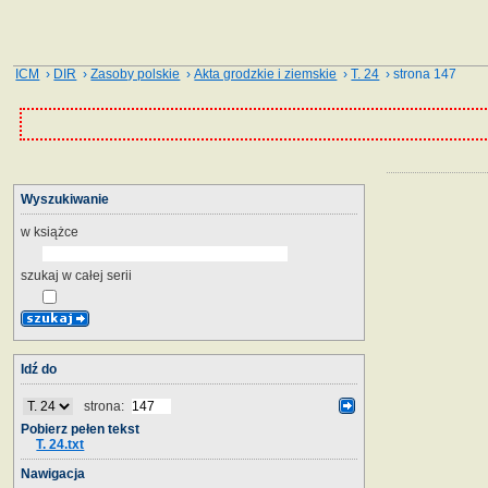
ICM
›
DIR
›
Zasoby polskie
›
Akta grodzkie i ziemskie
›
T. 24
› strona 147
Wyszukiwanie
w książce
szukaj w całej serii
Idź do
strona:
Pobierz pełen tekst
T. 24.txt
Nawigacja