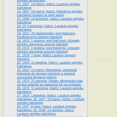
sejmiku deputackim
13. 1607, 19 marca, Halicz. Laudum sejmiku
halickiego
14. 1607, 19 marca, Halicz. Instrukcya sejmiku
halickiego posłom na sejm walny
15. 1608, 15 września, Halicz. Laudum sejmiku
halickiego
16. 13, 9 września, Halicz. Laudum sejmiku
halickiego
18. 1615, 20 października, pod Haliczem.
Konfederacya ziemian halickich
19. 1615, 1 grudnia, pod Haliczem. Uchwały
sejmiku zbrojnego szlachty halickiej
20. 1615, 1 grudnia, pod Kołomyją. Uchwały
sejmiku zbrojnego szlachty halickiej
21. 1618, 7 maja, Halicz Laudum ziemian
halickich.
22. 1619, 11 kwietnia, Halicz. Laudum sejmiku
halickiego
24. 1623, 13 marca, Warszawa. Uniwersał
królewski do ziemian halickich w sprawie
uiszczenia drugiego poboru
25. 1623, 31 sierpnia, Olesko. Wojewoda ruski
wzywa szlachtę do stawienia się na wyprawę.
26. 1623, 11 września, Halicz. Laudum sejmiku
halickiego
27. 1624, 1 kwietnia, Halicz. Laudum sejmiku
halickiego. 28. 1627, 10 marca, Halicz. Laudum
sejmiku halickiego
29. 1627, 6 maja, Halicz. Laudum sejmiku
halickiego. 30. 1628, 14 sierpnia, Halicz.
Laudum sejmiku halickiego