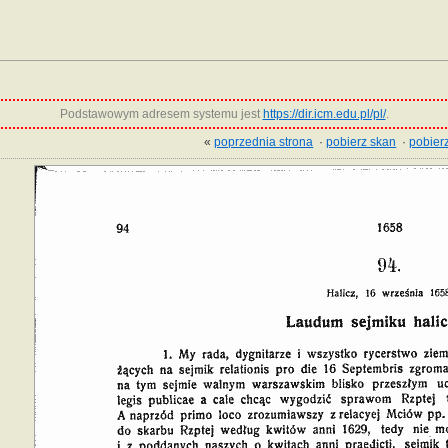
Podstawowym adresem systemu jest
https://dir.icm.edu.pl/pl/
.
«
poprzednia strona
·
pobierz skan
·
pobierz