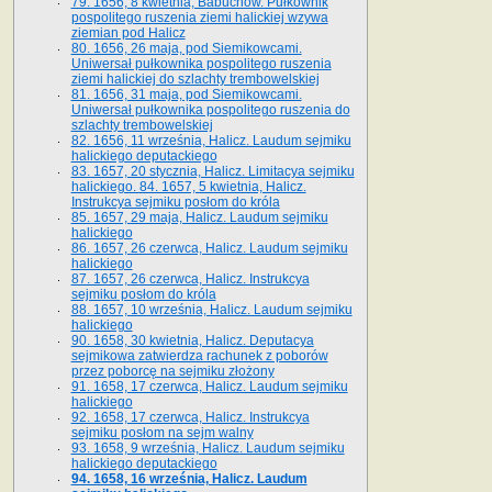
79. 1656, 8 kwietnia, Babuchów. Pułkownik
pospolitego ruszenia ziemi halickiej wzywa
ziemian pod Halicz
80. 1656, 26 maja, pod Siemikowcami.
Uniwersał pułkownika pospolitego ruszenia
ziemi halickiej do szlachty trembowelskiej
81. 1656, 31 maja, pod Siemikowcami.
Uniwersał pułkownika pospolitego ruszenia do
szlachty trembowelskiej
82. 1656, 11 września, Halicz. Laudum sejmiku
halickiego deputackiego
83. 1657, 20 stycznia, Halicz. Limitacya sejmiku
halickiego. 84. 1657, 5 kwietnia, Halicz.
Instrukcya sejmiku posłom do króla
85. 1657, 29 maja, Halicz. Laudum sejmiku
halickiego
86. 1657, 26 czerwca, Halicz. Laudum sejmiku
halickiego
87. 1657, 26 czerwca, Halicz. Instrukcya
sejmiku posłom do króla
88. 1657, 10 września, Halicz. Laudum sejmiku
halickiego
90. 1658, 30 kwietnia, Halicz. Deputacya
sejmikowa zatwierdza rachunek z poborów
przez poborcę na sejmiku złożony
91. 1658, 17 czerwca, Halicz. Laudum sejmiku
halickiego
92. 1658, 17 czerwca, Halicz. Instrukcya
sejmiku posłom na sejm walny
93. 1658, 9 września, Halicz. Laudum sejmiku
halickiego deputackiego
94. 1658, 16 września, Halicz. Laudum