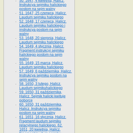
50. 1647, 4 kwietnia, Halicz.
Instrukcya sejmiku halickiego
postom na sejm walny
51. 1647, 25 czerwca, Halicz.
Laudum sejmiku halickiego
52. 1648, 17 czerwca, Halicz.
Laudum sejmiku halickiego i
instrukcya postom na sejm
walny
53. 1648, 20 sierpnia, Halicz.
Laudum sejmiku halickiego
54. 1649, 4 stycznia, Halicz.
Fragment instrukcyi sejmiku
halickiego postom na sejm
walny
55. 1649, 15 marca, Halicz.
Laudum sejmiku halickiego
57. 1649, 6 października, Halicz.
Instrukcya sejmiku postom na
sejm walny
58. 1650, 3 lutego, Halicz.
Laudum sejmikuhalickiego
59. 1650, 31 października,
Halicz. Sejmik halicki kwituje
poborcę
60. 1650, 31 października,
Halicz. Instrukcya sejmiku
postom na sejm walny
61. 1651, 16 stycznia, Halicz.
Fragment laudum sejmiku
relacyjnego halickiego. 62.
1651, 20 kwietnia, Halicz.