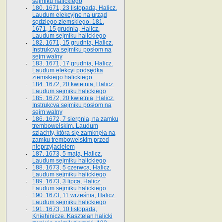
sejmiku halickiego
180. 1671, 23 listopada, Halicz.
Laudum elekcyjne na urząd
sędziego ziemskiego. 181.
1671, 15 grudnia, Halicz.
Laudum sejmiku halickiego
182. 1671, 15 grudnia, Halicz.
Instrukcya sejmiku posłom na
sejm walny
183. 1671, 17 grudnia, Halicz.
Laudum elekcyi podsędka
ziemskiego halickiego
184. 1672, 20 kwietnia, Halicz.
Laudum sejmiku halickiego
185. 1672, 20 kwietnia, Halicz.
Instrukcya sejmiku posłom na
sejm walny
186. 1672, 7 sierpnia, na zamku
trembowelskim. Laudum
szlachty, która się zamknęła na
zamku trembowelskim przed
nieprzyjacielem
187. 1673, 5 maja, Halicz.
Laudum sejmiku halickiego
188. 1673, 5 czerwca, Halicz.
Laudum sejmiku halickiego
189. 1673, 3 lipca, Halicz.
Laudum sejmiku halickiego
190. 1673, 11 września, Halicz.
Laudum sejmiku halickiego
191. 1673, 10 listopada,
Kniehinicze. Kasztelan halicki