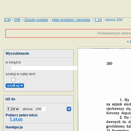
ICM
›
DIR
›
Zasoby polskie
›
Akta grodzkie i ziemskie
›
T. 24
› strona 200
Podstawowym adrese
«
Wyszukiwanie
w książce
szukaj w całej serii
Idź do
strona:
Pobierz pełen tekst
T. 24.txt
Nawigacja