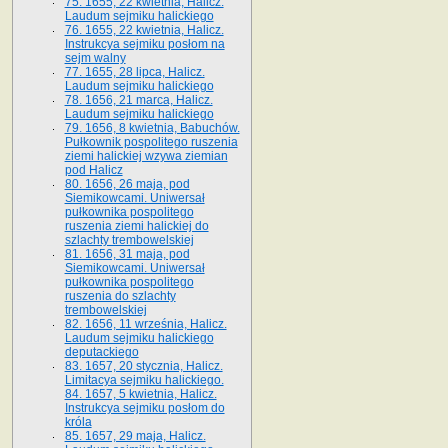
75. 1655, 22 kwietnia, Halicz.
Laudum sejmiku halickiego
76. 1655, 22 kwietnia, Halicz.
Instrukcya sejmiku posłom na
sejm walny
77. 1655, 28 lipca, Halicz.
Laudum sejmiku halickiego
78. 1656, 21 marca, Halicz.
Laudum sejmiku halickiego
79. 1656, 8 kwietnia, Babuchów.
Pułkownik pospolitego ruszenia
ziemi halickiej wzywa ziemian
pod Halicz
80. 1656, 26 maja, pod
Siemikowcami. Uniwersał
pułkownika pospolitego
ruszenia ziemi halickiej do
szlachty trembowelskiej
81. 1656, 31 maja, pod
Siemikowcami. Uniwersał
pułkownika pospolitego
ruszenia do szlachty
trembowelskiej
82. 1656, 11 września, Halicz.
Laudum sejmiku halickiego
deputackiego
83. 1657, 20 stycznia, Halicz.
Limitacya sejmiku halickiego.
84. 1657, 5 kwietnia, Halicz.
Instrukcya sejmiku posłom do
króla
85. 1657, 29 maja, Halicz.