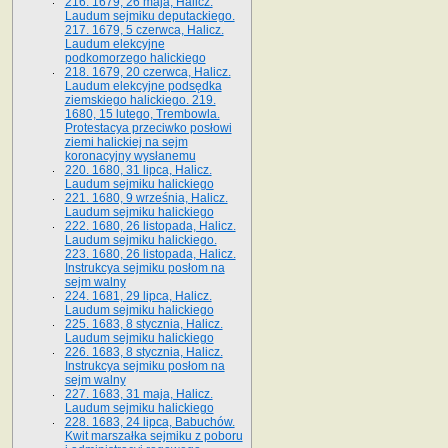
216. 1679, 26 maja, Halicz.
Laudum sejmiku deputackiego.
217. 1679, 5 czerwca, Halicz.
Laudum elekcyjne
podkomorzego halickiego
218. 1679, 20 czerwca, Halicz.
Laudum elekcyjne podsędka
ziemskiego halickiego. 219.
1680, 15 lutego, Trembowla.
Protestacya przeciwko posłowi
ziemi halickiej na sejm
koronacyjny wysłanemu
220. 1680, 31 lipca, Halicz.
Laudum sejmiku halickiego
221. 1680, 9 września, Halicz.
Laudum sejmiku halickiego
222. 1680, 26 listopada, Halicz.
Laudum sejmiku halickiego.
223. 1680, 26 listopada, Halicz.
Instrukcya sejmiku posłom na
sejm walny
224. 1681, 29 lipca, Halicz.
Laudum sejmiku halickiego
225. 1683, 8 stycznia, Halicz.
Laudum sejmiku halickiego
226. 1683, 8 stycznia, Halicz.
Instrukcya sejmiku posłom na
sejm walny
227. 1683, 31 maja, Halicz.
Laudum sejmiku halickiego
228. 1683, 24 lipca, Babuchów.
Kwit marszałka sejmiku z poboru