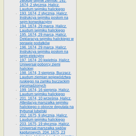
zwołuje sejmik ziemski. 192.
1674, 2 stycznia, Halicz.
Laudum sejmiku halickiego
193. 1674, 2 stycznia, Halicz.
Instrukcya sejmiku posłom na
sejm konwokacyjny
194. 1674, 29 marca, Halicz.
Laudum sejmiku halickiego
195. 1674, 29 marca, Halicz.
Deklaracya sejmiku halickiego w
sprawie podatków
196. 1674, 29 marca, Halicz.
Instrukcya sejmiku posłom na
sejm elekcyjny
197. 1674, 20 kwietnia, Halicz.
Uniwersał poborcy ziemi
halickiej
198. 1674, 3 sierpnia, Buczacz.
Laudum ziemian województwa
ruskiego na zamku buczackim
zgromadzonych
199. 1674, 16 sierpnia, Halicz.
Laudum sejmiku halickiego
201. 1674, 10 września, Halicz.
Attestacya marszałka sejmiku
halickiego o obiorze deputata na
trybunał lubelski
202. 1675, 9 stycznia, Halicz.
Laudum sejmiku halickiego
203. 1675, 19 stycznia, Halicz.
Uniwersał marszałka sądów
kapturowych. 204. 1675, 23