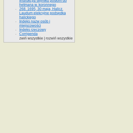
Instrukcya sejmiku posłom do
hetmana w. koronnego
268. 1695, 30 maja, Halicz.
Laudum elekcyjne podsędka
halickiego
Indeks nazw osób i
miejscowości
Indeks rzeczowy
Corrigenda
zwiń wszystkie
|
rozwiń wszystkie