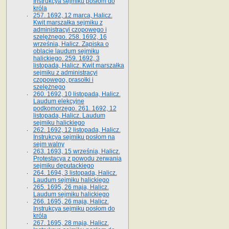
Instrukcya sejmiku posłom do
króla
257. 1692, 12 marca, Halicz.
Kwit marszałka sejmiku z
administracyi czopowego i
szelężnego. 258. 1692, 16
września, Halicz. Zapiska o
oblacie laudum sejmiku
halickiego. 259. 1692, 3
listopada, Halicz. Kwit marszałka
sejmiku z administracyi
czopowego, prasołki i
szelężnego
260. 1692, 10 listopada, Halicz.
Laudum elekcyjne
podkomorzego. 261. 1692, 12
listopada, Halicz. Laudum
sejmiku halickiego
262. 1692, 12 listopada, Halicz.
Instrukcya sejmiku posłom na
sejm walny
263. 1693, 15 września, Halicz.
Protestacya z powodu zerwania
sejmiku deputackiego
264. 1694, 3 listopada, Halicz.
Laudum sejmiku halickiego
265. 1695, 26 maja, Halicz.
Laudum sejmiku halickiego
266. 1695, 26 maja, Halicz.
Instrukcya sejmiku posłom do
króla
267. 1695, 28 maja, Halicz.