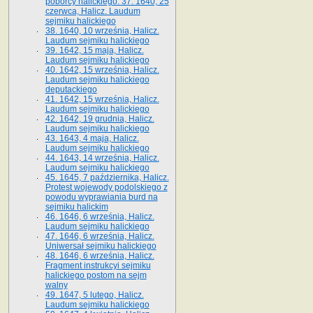
poborcy halickiego. 37. 1640, 25
czerwca, Halicz. Laudum
sejmiku halickiego
38. 1640, 10 września, Halicz.
Laudum sejmiku halickiego
39. 1642, 15 maja, Halicz.
Laudum sejmiku halickiego
40. 1642, 15 września, Halicz.
Laudum sejmiku halickiego
deputackiego
41. 1642, 15 września, Halicz.
Laudum sejmiku halickiego
42. 1642, 19 grudnia, Halicz.
Laudum sejmiku halickiego
43. 1643, 4 maja, Halicz.
Laudum sejmiku halickiego
44. 1643, 14 września, Halicz.
Laudum sejmiku halickiego
45. 1645, 7 października, Halicz.
Protest wojewody podolskiego z
powodu wyprawiania burd na
sejmiku halickim
46. 1646, 6 września, Halicz.
Laudum sejmiku halickiego
47. 1646, 6 września, Halicz.
Uniwersał sejmiku halickiego
48. 1646, 6 września, Halicz.
Fragment instrukcyi sejmiku
halickiego postom na sejm
walny
49. 1647, 5 lutego, Halicz.
Laudum sejmiku halickiego