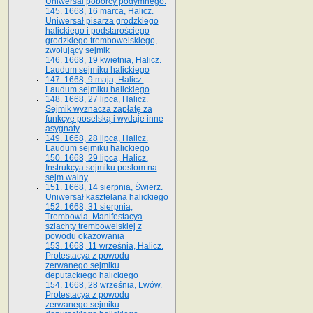
Uniwersał poborcy podymnego.
145. 1668, 16 marca, Halicz.
Uniwersał pisarza grodzkiego
halickiego i podstarościego
grodzkiego trembowelskiego,
zwołujący sejmik
146. 1668, 19 kwietnia, Halicz.
Laudum sejmiku halickiego
147. 1668, 9 maja, Halicz.
Laudum sejmiku halickiego
148. 1668, 27 lipca, Halicz.
Sejmik wyznacza zapłatę za
funkcyę poselską i wydaje inne
asygnaty
149. 1668, 28 lipca, Halicz.
Laudum sejmiku halickiego
150. 1668, 29 lipca, Halicz.
Instrukcya sejmiku posłom na
sejm walny
151. 1668, 14 sierpnia, Świerz.
Uniwersał kasztelana halickiego
152. 1668, 31 sierpnia,
Trembowla. Manifestacya
szlachty trembowelskiej z
powodu okazowania
153. 1668, 11 września, Halicz.
Protestacya z powodu
zerwanego sejmiku
deputackiego halickiego
154. 1668, 28 września, Lwów.
Protestacya z powodu
zerwanego sejmiku