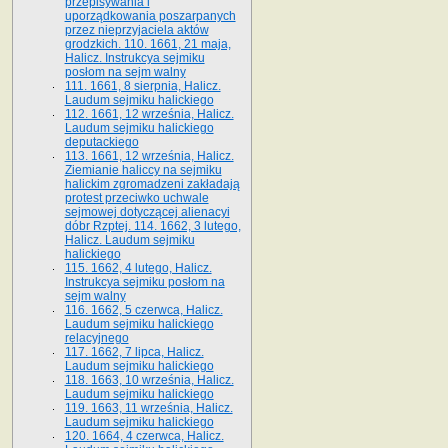
przepisywania i
uporządkowania poszarpanych
przez nieprzyjaciela aktów
grodzkich. 110. 1661, 21 maja,
Halicz. Instrukcya sejmiku
posłom na sejm walny
111. 1661, 8 sierpnia, Halicz.
Laudum sejmiku halickiego
112. 1661, 12 września, Halicz.
Laudum sejmiku halickiego
deputackiego
113. 1661, 12 września, Halicz.
Ziemianie haliccy na sejmiku
halickim zgromadzeni zakładają
protest przeciwko uchwale
sejmowej dotyczącej alienacyi
dóbr Rzptej. 114. 1662, 3 lutego,
Halicz. Laudum sejmiku
halickiego
115. 1662, 4 lutego, Halicz.
Instrukcya sejmiku posłom na
sejm walny
116. 1662, 5 czerwca, Halicz.
Laudum sejmiku halickiego
relacyjnego
117. 1662, 7 lipca, Halicz.
Laudum sejmiku halickiego
118. 1663, 10 września, Halicz.
Laudum sejmiku halickiego
119. 1663, 11 września, Halicz.
Laudum sejmiku halickiego
120. 1664, 4 czerwca, Halicz.