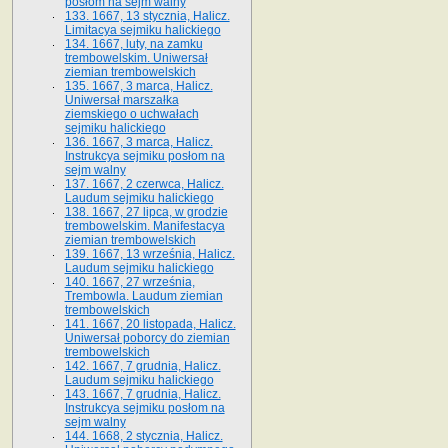
posłom na sejm walny
133. 1667, 13 stycznia, Halicz.
Limitacya sejmiku halickiego
134. 1667, luty, na zamku
trembowelskim. Uniwersał
ziemian trembowelskich
135. 1667, 3 marca, Halicz.
Uniwersał marszałka
ziemskiego o uchwałach
sejmiku halickiego
136. 1667, 3 marca, Halicz.
Instrukcya sejmiku posłom na
sejm walny
137. 1667, 2 czerwca, Halicz.
Laudum sejmiku halickiego
138. 1667, 27 lipca, w grodzie
trembowelskim. Manifestacya
ziemian trembowelskich
139. 1667, 13 września, Halicz.
Laudum sejmiku halickiego
140. 1667, 27 września,
Trembowla. Laudum ziemian
trembowelskich
141. 1667, 20 listopada, Halicz.
Uniwersał poborcy do ziemian
trembowelskich
142. 1667, 7 grudnia, Halicz.
Laudum sejmiku halickiego
143. 1667, 7 grudnia, Halicz.
Instrukcya sejmiku posłom na
sejm walny
144. 1668, 2 stycznia, Halicz.