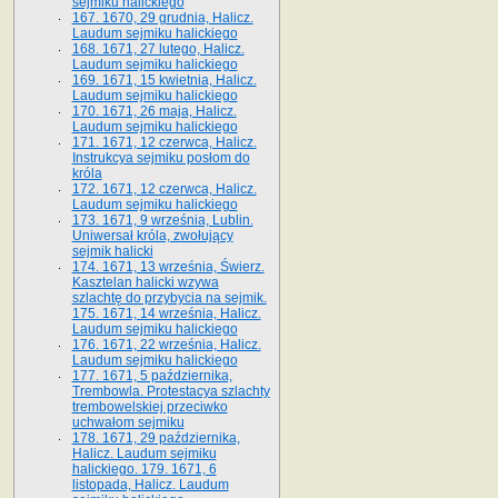
sejmiku halickiego
167. 1670, 29 grudnia, Halicz.
Laudum sejmiku halickiego
168. 1671, 27 lutego, Halicz.
Laudum sejmiku halickiego
169. 1671, 15 kwietnia, Halicz.
Laudum sejmiku halickiego
170. 1671, 26 maja, Halicz.
Laudum sejmiku halickiego
171. 1671, 12 czerwca, Halicz.
Instrukcya sejmiku posłom do
króla
172. 1671, 12 czerwca, Halicz.
Laudum sejmiku halickiego
173. 1671, 9 września, Lublin.
Uniwersał króla, zwołujący
sejmik halicki
174. 1671, 13 września, Świerz.
Kasztelan halicki wzywa
szlachtę do przybycia na sejmik.
175. 1671, 14 września, Halicz.
Laudum sejmiku halickiego
176. 1671, 22 września, Halicz.
Laudum sejmiku halickiego
177. 1671, 5 października,
Trembowla. Protestacya szlachty
trembowelskiej przeciwko
uchwałom sejmiku
178. 1671, 29 października,
Halicz. Laudum sejmiku
halickiego. 179. 1671, 6
listopada, Halicz. Laudum