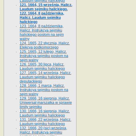
Laudum sejmiku halickiego
121. 1664, 15 września, Halicz.
Laudum sejmiku halickiego.
122. 1664, 8 października,
Halicz. Laudum sejmiku
halickiego
123. 1664, 8 października,
Halicz. Instrukcya sejmiku
halickiego posłom na sejm
walny
124. 1665, 22 stycznia, Halicz.
Elekcya podkomorzego
125. 1665, 12 lutego, Halicz.
Instrukcya sejmiku posłom na
sejm walny
126. 1665, 30 lipca, Halicz.
Laudum sejmiku halickiego
127. 1665, 14 września, Halicz.
Laudum sejmiku halickiego
deputackiego
128. 1666, 1 marca, Halicz.
Instrukcya sejmiku posłom na
sejm walny
129. 1666, 16 sierpnia, Halicz.
Uniwersał marszałka w sprawie
limity sejmiku
130. 1666, 16 sierpnia, Halicz.
Laudum sejmiku halickiego
131. 1666, 22 września, Halicz.
Laudum sejmiku halickiego
132. 1666, 20 (sic) września,
Halicz. Instrukcya sejmiku