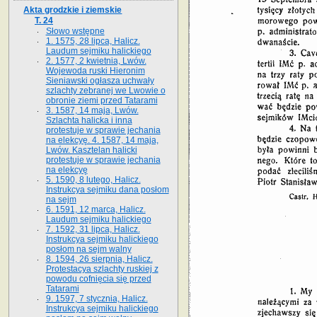
Akta grodzkie i ziemskie
T. 24
Słowo wstępne
1. 1575, 28 lipca, Halicz.
Laudum sejmiku halickiego
2. 1577, 2 kwietnia, Lwów.
Wojewoda ruski Hieronim
Sieniawski ogłasza uchwały
szlachty zebranej we Lwowie o
obronie ziemi przed Tatarami
3. 1587, 14 maja, Lwów.
Szlachta halicka i inna
protestuje w sprawie jechania
na elekcyę. 4. 1587, 14 maja,
Lwów. Kasztelan halicki
protestuje w sprawie jechania
na elekcyę
5. 1590, 8 lutego, Halicz.
Instrukcya sejmiku dana posłom
na sejm
6. 1591, 12 marca, Halicz.
Laudum sejmiku halickiego
7. 1592, 31 lipca, Halicz.
Instrukcya sejmiku halickiego
posłom na sejm walny
8. 1594, 26 sierpnia, Halicz.
Protestacya szlachty ruskiej z
powodu cofnięcia się przed
Tatarami
9. 1597, 7 stycznia, Halicz.
Instrukcya sejmiku halickiego