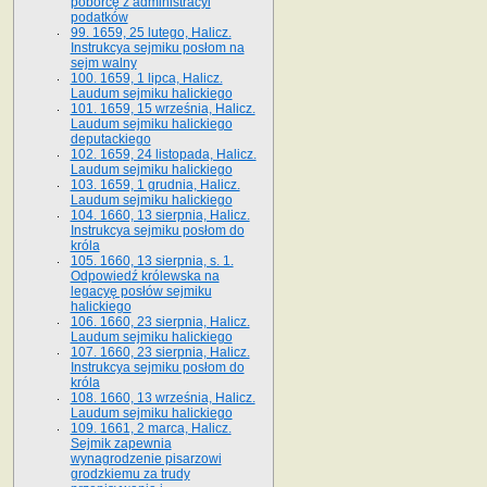
poborcę z administracyi
podatków
99. 1659, 25 lutego, Halicz.
Instrukcya sejmiku posłom na
sejm walny
100. 1659, 1 lipca, Halicz.
Laudum sejmiku halickiego
101. 1659, 15 września, Halicz.
Laudum sejmiku halickiego
deputackiego
102. 1659, 24 listopada, Halicz.
Laudum sejmiku halickiego
103. 1659, 1 grudnia, Halicz.
Laudum sejmiku halickiego
104. 1660, 13 sierpnia, Halicz.
Instrukcya sejmiku posłom do
króla
105. 1660, 13 sierpnia, s. 1.
Odpowiedź królewska na
legacyę posłów sejmiku
halickiego
106. 1660, 23 sierpnia, Halicz.
Laudum sejmiku halickiego
107. 1660, 23 sierpnia, Halicz.
Instrukcya sejmiku posłom do
króla
108. 1660, 13 września, Halicz.
Laudum sejmiku halickiego
109. 1661, 2 marca, Halicz.
Sejmik zapewnia
wynagrodzenie pisarzowi
grodzkiemu za trudy