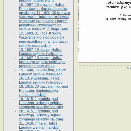
posłom na sejm walny
10. 1597, 10 stycznia, Halicz.
Protestacya szlachty obrządku
greckiego. 11. 1600, 20 czerwca,
Warszawa. Uniwersał królewski
w sprawie czopowego i innych
podatków uchwalonych na
sejmiku halickim 15 maja 1600
12. 1603, 31 lipca, Kraków.
Wezwanie króla do poparcia
jego przedłożeń na najbliższym
sejmiku deputackim
13. 1607, 19 marca, Halicz.
Laudum sejmiku halickiego
14. 1607, 19 marca, Halicz.
Instrukcya sejmiku halickiego
posłom na sejm walny
«
15. 1608, 15 września, Halicz.
Laudum sejmiku halickiego
16. 13, 9 września, Halicz.
Laudum sejmiku halickiego
18. 1615, 20 października, pod
Haliczem. Konfederacya
ziemian halickich
19. 1615, 1 grudnia, pod
Haliczem. Uchwały sejmiku
zbrojnego szlachty halickiej
20. 1615, 1 grudnia, pod
Kołomyją. Uchwały sejmiku
zbrojnego szlachty halickiej
21. 1618, 7 maja, Halicz
Laudum ziemian halickich.