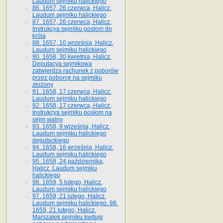
Laudum sejmiku halickiego
86. 1657, 26 czerwca, Halicz.
Laudum sejmiku halickiego
87. 1657, 26 czerwca, Halicz.
Instrukcya sejmiku posłom do
króla
88. 1657, 10 września, Halicz.
Laudum sejmiku halickiego
90. 1658, 30 kwietnia, Halicz.
Deputacya sejmikowa
zatwierdza rachunek z poborów
przez poborcę na sejmiku
złożony
91. 1658, 17 czerwca, Halicz.
Laudum sejmiku halickiego
92. 1658, 17 czerwca, Halicz.
Instrukcya sejmiku posłom na
sejm walny
93. 1658, 9 września, Halicz.
Laudum sejmiku halickiego
deputackiego
94. 1658, 16 września, Halicz.
Laudum sejmiku halickiego
95. 1658, 24 października,
Halicz. Laudum sejmiku
halickiego
96. 1659, 5 lutego, Halicz.
Laudum sejmiku halickiego
97. 1659, 21 lutego, Halicz.
Laudum sejmiku halickiego. 98.
1659, 21 lutego, Halicz.
Marszałek sejmiku kwituje