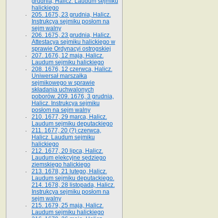
grudnia, Halicz. Laudum sejmiku
halickiego
205. 1675, 23 grudnia, Halicz.
Instrukcya sejmiku posłom na
sejm walny
206. 1675, 23 grudnia, Halicz.
Attestacya sejmiku halickiego w
sprawie Ordynacyi ostrogskiej
207. 1676, 12 maja, Halicz.
Laudum sejmiku halickiego
208. 1676, 12 czerwca, Halicz.
Uniwersał marszałka
sejmikowego w sprawie
składania uchwalonych
poborów. 209. 1676, 3 grudnia,
Halicz. Instrukcya sejmiku
posłom na sejm walny
210. 1677, 29 marca, Halicz.
Laudum sejmiku deputackiego
211. 1677, 20 (?) czerwca,
Halicz. Laudum sejmiku
halickiego
212. 1677, 20 lipca, Halicz.
Laudum elekcyjne sędziego
ziemskiego halickiego
213. 1678, 21 lutego, Halicz.
Laudum sejmiku deputackiego.
214. 1678, 28 listopada, Halicz.
Instrukcya sejmiku posłom na
sejm walny
215. 1679, 25 maja, Halicz.
Laudum sejmiku halickiego