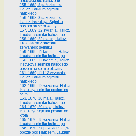
deputackiego halickiego
155. 1668, 8 października,
Halicz. Laudum sejmiku
halickiego
156. 1668, 8 października,
Halicz. Instrukcya Sejmiku
posłom na sejm walny
157. 1669, 22 stycznia, Halicz.
Laudum sejmiku halickiego
158. 1669, 22 marca, Halicz.
Protestacya z powodu
zerwanego sejmiku
159. 1669, 11 kwietnia, Halicz.
Laudum sejmiku halickiego
160. 1669, 11 kwietnia, Halicz.
Instrukcya sejmiku halickiego
posłom na sejm elekcyjny
161. 1669, 11 i 12 września,
Halicz. Laudum sejmiku
halickiego
162. 1669, 12 września, Halicz.
Instrukcya sejmiku posłom na
sejm
163. 1670, 20 maja, Halicz.
Laudum sejmiku halickiego
164. 1670, 20 maja, Halicz.
Instrukcya sejmiku posłom do
króla
165. 1670, 15 września, Halicz.
Laudum sejmiku halickiego
166. 1670, 27 października, w
obozie pod Haliczem. Laudum