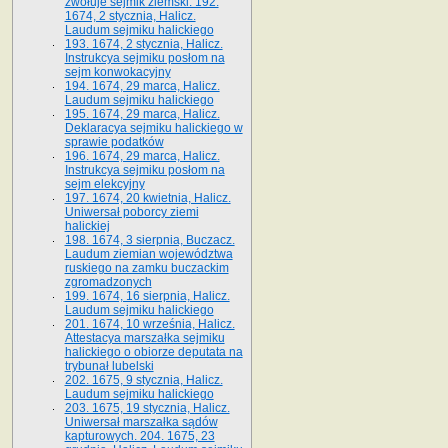
zwołuje sejmik ziemski. 192.
1674, 2 stycznia, Halicz.
Laudum sejmiku halickiego
193. 1674, 2 stycznia, Halicz.
Instrukcya sejmiku posłom na
sejm konwokacyjny
194. 1674, 29 marca, Halicz.
Laudum sejmiku halickiego
195. 1674, 29 marca, Halicz.
Deklaracya sejmiku halickiego w
sprawie podatków
196. 1674, 29 marca, Halicz.
Instrukcya sejmiku posłom na
sejm elekcyjny
197. 1674, 20 kwietnia, Halicz.
Uniwersał poborcy ziemi
halickiej
198. 1674, 3 sierpnia, Buczacz.
Laudum ziemian województwa
ruskiego na zamku buczackim
zgromadzonych
199. 1674, 16 sierpnia, Halicz.
Laudum sejmiku halickiego
201. 1674, 10 września, Halicz.
Attestacya marszałka sejmiku
halickiego o obiorze deputata na
trybunał lubelski
202. 1675, 9 stycznia, Halicz.
Laudum sejmiku halickiego
203. 1675, 19 stycznia, Halicz.
Uniwersał marszałka sądów
kapturowych. 204. 1675, 23