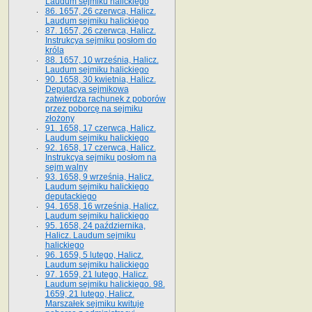
Laudum sejmiku halickiego
86. 1657, 26 czerwca, Halicz.
Laudum sejmiku halickiego
87. 1657, 26 czerwca, Halicz.
Instrukcya sejmiku posłom do
króla
88. 1657, 10 września, Halicz.
Laudum sejmiku halickiego
90. 1658, 30 kwietnia, Halicz.
Deputacya sejmikowa
zatwierdza rachunek z poborów
przez poborcę na sejmiku
złożony
91. 1658, 17 czerwca, Halicz.
Laudum sejmiku halickiego
92. 1658, 17 czerwca, Halicz.
Instrukcya sejmiku posłom na
sejm walny
93. 1658, 9 września, Halicz.
Laudum sejmiku halickiego
deputackiego
94. 1658, 16 września, Halicz.
Laudum sejmiku halickiego
95. 1658, 24 października,
Halicz. Laudum sejmiku
halickiego
96. 1659, 5 lutego, Halicz.
Laudum sejmiku halickiego
97. 1659, 21 lutego, Halicz.
Laudum sejmiku halickiego. 98.
1659, 21 lutego, Halicz.
Marszałek sejmiku kwituje