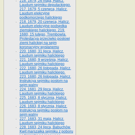
216. 1679, 26 maja, Halicz.
Laudum sejmiku deputackiego.
217. 1679, 5 czerwca, Halicz.
Laudum elekcyjne
podkomorzego halickiego
218. 1679, 20 czerwca, Halicz.
Laudum elekcyjne podsędka
ziemskiego halickiego. 219.
1680, 15 lutego, Trembowla.
Protestacya przeciwko posłowi
ziemi halickiej na sejm
koronacyjny wysłanemu
220. 1680, 31 lipca, Halicz.
Laudum sejmiku halickiego
221. 1680, 9 września, Halicz.
Laudum sejmiku halickiego
222. 1680, 26 listopada, Halicz.
Laudum sejmiku halickiego.
223. 1680, 26 listopada, Halicz.
Instrukcya sejmiku posłom na
sejm walny
224. 1681, 29 lipca, Halicz.
Laudum sejmiku halickiego
225. 1683, 8 stycznia, Halicz.
Laudum sejmiku halickiego
226. 1683, 8 stycznia, Halicz.
Instrukcya sejmiku posłom na
sejm walny
227. 1683, 31 maja, Halicz.
Laudum sejmiku halickiego
228. 1683, 24 lipca, Babuchów.
Kwit marszałka sejmiku z poboru