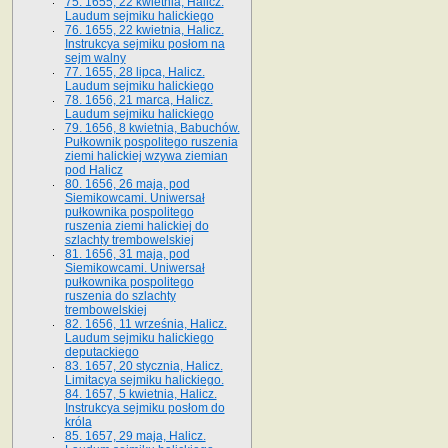
75. 1655, 22 kwietnia, Halicz.
Laudum sejmiku halickiego
76. 1655, 22 kwietnia, Halicz.
Instrukcya sejmiku posłom na
sejm walny
77. 1655, 28 lipca, Halicz.
Laudum sejmiku halickiego
78. 1656, 21 marca, Halicz.
Laudum sejmiku halickiego
79. 1656, 8 kwietnia, Babuchów.
Pułkownik pospolitego ruszenia
ziemi halickiej wzywa ziemian
pod Halicz
80. 1656, 26 maja, pod
Siemikowcami. Uniwersał
pułkownika pospolitego
ruszenia ziemi halickiej do
szlachty trembowelskiej
81. 1656, 31 maja, pod
Siemikowcami. Uniwersał
pułkownika pospolitego
ruszenia do szlachty
trembowelskiej
82. 1656, 11 września, Halicz.
Laudum sejmiku halickiego
deputackiego
83. 1657, 20 stycznia, Halicz.
Limitacya sejmiku halickiego.
84. 1657, 5 kwietnia, Halicz.
Instrukcya sejmiku posłom do
króla
85. 1657, 29 maja, Halicz.