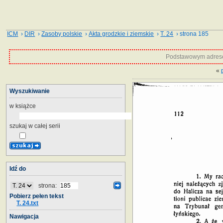
ICM
›
DIR
›
Zasoby polskie
›
Akta grodzkie i ziemskie
›
T. 24
› strona 185
Podstawowym adrese
«
Wyszukiwanie
w książce
szukaj w całej serii
Idź do
strona:
Pobierz pełen tekst
T. 24.txt
Nawigacja