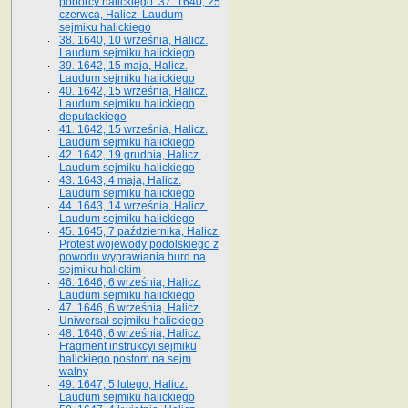
poborcy halickiego. 37. 1640, 25
czerwca, Halicz. Laudum
sejmiku halickiego
38. 1640, 10 września, Halicz.
Laudum sejmiku halickiego
39. 1642, 15 maja, Halicz.
Laudum sejmiku halickiego
40. 1642, 15 września, Halicz.
Laudum sejmiku halickiego
deputackiego
41. 1642, 15 września, Halicz.
Laudum sejmiku halickiego
42. 1642, 19 grudnia, Halicz.
Laudum sejmiku halickiego
43. 1643, 4 maja, Halicz.
Laudum sejmiku halickiego
44. 1643, 14 września, Halicz.
Laudum sejmiku halickiego
45. 1645, 7 października, Halicz.
Protest wojewody podolskiego z
powodu wyprawiania burd na
sejmiku halickim
46. 1646, 6 września, Halicz.
Laudum sejmiku halickiego
47. 1646, 6 września, Halicz.
Uniwersał sejmiku halickiego
48. 1646, 6 września, Halicz.
Fragment instrukcyi sejmiku
halickiego postom na sejm
walny
49. 1647, 5 lutego, Halicz.
Laudum sejmiku halickiego