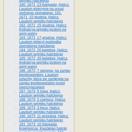
sejmiku halickiego
180. 1671, 23 listopada, Halicz.
Laudum elekcyjne na urząd
sędziego ziemskiego. 181.
1671, 15 grudnia, Halicz.
Laudum sejmiku halickiego
182. 1671, 15 grudnia, Halicz.
Instrukcya sejmiku posłom na
sejm walny
183. 1671, 17 grudnia, Halicz.
Laudum elekcyi podsędka
ziemskiego halickiego
184. 1672, 20 kwietnia, Halicz.
Laudum sejmiku halickiego
185. 1672, 20 kwietnia, Halicz.
Instrukcya sejmiku posłom na
sejm walny
186. 1672, 7 sierpnia, na zamku
trembowelskim. Laudum
szlachty, która się zamknęła na
zamku trembowelskim przed
nieprzyjacielem
187. 1673, 5 maja, Halicz.
Laudum sejmiku halickiego
188. 1673, 5 czerwca, Halicz.
Laudum sejmiku halickiego
189. 1673, 3 lipca, Halicz.
Laudum sejmiku halickiego
190. 1673, 11 września, Halicz.
Laudum sejmiku halickiego
191. 1673, 10 listopada,
Kniehinicze. Kasztelan halicki