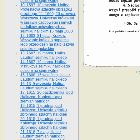
posłom na sejm walny
10. 1597, 10 stycznia, Halicz.
Protestacya szlachty obrządku
greckiego. 11. 1600, 20 czerwca,
Warszawa. Uniwersał królewski
w sprawie czopowego i innych
podatków uchwalonych na
sejmiku halickim 15 maja 1600
12. 1603, 31 lipca, Kraków.
Wezwanie króla do poparcia
jego przedłożeń na najbliższym
sejmiku deputackim
13. 1607, 19 marca, Halicz.
Laudum sejmiku halickiego
14. 1607, 19 marca, Halicz.
Instrukcya sejmiku halickiego
posłom na sejm walny
«
15. 1608, 15 września, Halicz.
Laudum sejmiku halickiego
16. 13, 9 września, Halicz.
Laudum sejmiku halickiego
18. 1615, 20 października, pod
Haliczem. Konfederacya
ziemian halickich
19. 1615, 1 grudnia, pod
Haliczem. Uchwały sejmiku
zbrojnego szlachty halickiej
20. 1615, 1 grudnia, pod
Kołomyją. Uchwały sejmiku
zbrojnego szlachty halickiej
21. 1618, 7 maja, Halicz
Laudum ziemian halickich.