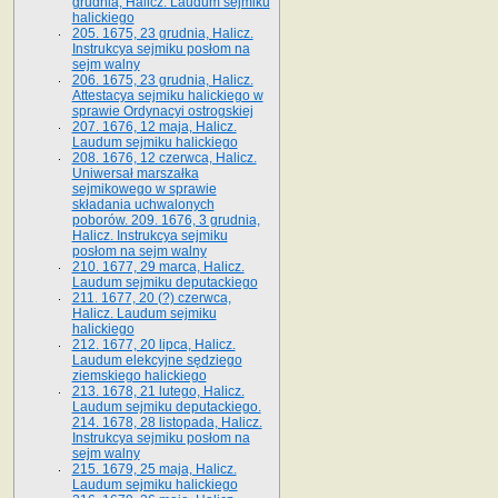
grudnia, Halicz. Laudum sejmiku
halickiego
205. 1675, 23 grudnia, Halicz.
Instrukcya sejmiku posłom na
sejm walny
206. 1675, 23 grudnia, Halicz.
Attestacya sejmiku halickiego w
sprawie Ordynacyi ostrogskiej
207. 1676, 12 maja, Halicz.
Laudum sejmiku halickiego
208. 1676, 12 czerwca, Halicz.
Uniwersał marszałka
sejmikowego w sprawie
składania uchwalonych
poborów. 209. 1676, 3 grudnia,
Halicz. Instrukcya sejmiku
posłom na sejm walny
210. 1677, 29 marca, Halicz.
Laudum sejmiku deputackiego
211. 1677, 20 (?) czerwca,
Halicz. Laudum sejmiku
halickiego
212. 1677, 20 lipca, Halicz.
Laudum elekcyjne sędziego
ziemskiego halickiego
213. 1678, 21 lutego, Halicz.
Laudum sejmiku deputackiego.
214. 1678, 28 listopada, Halicz.
Instrukcya sejmiku posłom na
sejm walny
215. 1679, 25 maja, Halicz.
Laudum sejmiku halickiego