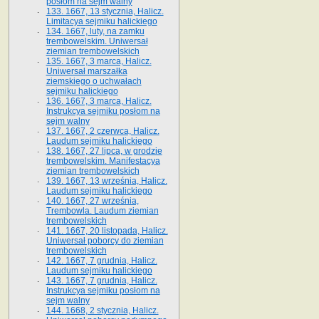
posłom na sejm walny
133. 1667, 13 stycznia, Halicz.
Limitacya sejmiku halickiego
134. 1667, luty, na zamku
trembowelskim. Uniwersał
ziemian trembowelskich
135. 1667, 3 marca, Halicz.
Uniwersał marszałka
ziemskiego o uchwałach
sejmiku halickiego
136. 1667, 3 marca, Halicz.
Instrukcya sejmiku posłom na
sejm walny
137. 1667, 2 czerwca, Halicz.
Laudum sejmiku halickiego
138. 1667, 27 lipca, w grodzie
trembowelskim. Manifestacya
ziemian trembowelskich
139. 1667, 13 września, Halicz.
Laudum sejmiku halickiego
140. 1667, 27 września,
Trembowla. Laudum ziemian
trembowelskich
141. 1667, 20 listopada, Halicz.
Uniwersał poborcy do ziemian
trembowelskich
142. 1667, 7 grudnia, Halicz.
Laudum sejmiku halickiego
143. 1667, 7 grudnia, Halicz.
Instrukcya sejmiku posłom na
sejm walny
144. 1668, 2 stycznia, Halicz.