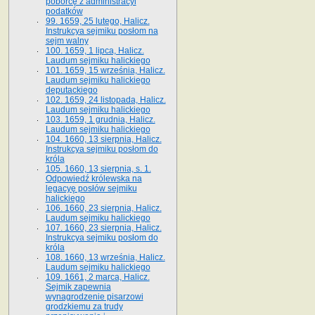
poborcę z administracyi
podatków
99. 1659, 25 lutego, Halicz.
Instrukcya sejmiku posłom na
sejm walny
100. 1659, 1 lipca, Halicz.
Laudum sejmiku halickiego
101. 1659, 15 września, Halicz.
Laudum sejmiku halickiego
deputackiego
102. 1659, 24 listopada, Halicz.
Laudum sejmiku halickiego
103. 1659, 1 grudnia, Halicz.
Laudum sejmiku halickiego
104. 1660, 13 sierpnia, Halicz.
Instrukcya sejmiku posłom do
króla
105. 1660, 13 sierpnia, s. 1.
Odpowiedź królewska na
legacyę posłów sejmiku
halickiego
106. 1660, 23 sierpnia, Halicz.
Laudum sejmiku halickiego
107. 1660, 23 sierpnia, Halicz.
Instrukcya sejmiku posłom do
króla
108. 1660, 13 września, Halicz.
Laudum sejmiku halickiego
109. 1661, 2 marca, Halicz.
Sejmik zapewnia
wynagrodzenie pisarzowi
grodzkiemu za trudy