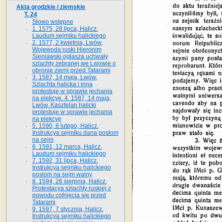
Akta grodzkie i ziemskie
T. 24
Słowo wstępne
1. 1575, 28 lipca, Halicz.
Laudum sejmiku halickiego
2. 1577, 2 kwietnia, Lwów.
Wojewoda ruski Hieronim
Sieniawski ogłasza uchwały
szlachty zebranej we Lwowie o
obronie ziemi przed Tatarami
3. 1587, 14 maja, Lwów.
Szlachta halicka i inna
protestuje w sprawie jechania
na elekcyę. 4. 1587, 14 maja,
Lwów. Kasztelan halicki
protestuje w sprawie jechania
na elekcyę
5. 1590, 8 lutego, Halicz.
Instrukcya sejmiku dana posłom
na sejm
6. 1591, 12 marca, Halicz.
Laudum sejmiku halickiego
7. 1592, 31 lipca, Halicz.
Instrukcya sejmiku halickiego
posłom na sejm walny
8. 1594, 26 sierpnia, Halicz.
Protestacya szlachty ruskiej z
powodu cofnięcia się przed
Tatarami
9. 1597, 7 stycznia, Halicz.
Instrukcya sejmiku halickiego