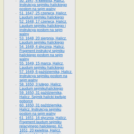
50. 1647, 4 kwietnia, Halicz.
Instrukcya sejmiku halickiego
postom na sejm walny
51. 1647, 25 czerwca, Halicz.
Laudum sejmiku halickiego
52. 1648, 17 czerwca, Halicz.
Laudum sejmiku halickiego i
instrukcya postom na sejm
walny
53. 1648, 20 sierpnia, Halicz.
Laudum sejmiku halickiego
54. 1649, 4 stycznia, Halicz.
Fragment instrukcyi sejmiku
halickiego postom na sejm
walny
55. 1649, 15 marca, Halicz.
Laudum sejmiku halickiego
57. 1649, 6 października, Halicz.
Instrukcya sejmiku postom na
sejm walny
58. 1650, 3 lutego, Halicz.
Laudum sejmikuhalickiego
59. 1650, 31 października,
Halicz. Sejmik halicki kwituje
poborcę
60. 1650, 31 października,
Halicz. Instrukcya sejmiku
postom na sejm walny
61. 1651, 16 stycznia, Halicz.
Fragment laudum sejmiku
relacyjnego halickiego. 62.
1651, 20 kwietnia, Halicz.