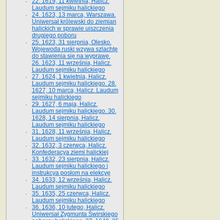
22. 1619, 11 kwietnia, Halicz.
Laudum sejmiku halickiego
24. 1623, 13 marca, Warszawa.
Uniwersał królewski do ziemian
halickich w sprawie uiszczenia
drugiego poboru
25. 1623, 31 sierpnia, Olesko.
Wojewoda ruski wzywa szlachtę
do stawienia się na wyprawę.
26. 1623, 11 września, Halicz.
Laudum sejmiku halickiego
27. 1624, 1 kwietnia, Halicz.
Laudum sejmiku halickiego. 28.
1627, 10 marca, Halicz. Laudum
sejmiku halickiego
29. 1627, 6 maja, Halicz.
Laudum sejmiku halickiego. 30.
1628, 14 sierpnia, Halicz.
Laudum sejmiku halickiego
31. 1628, 11 września, Halicz.
Laudum sejmiku halickiego
32. 1632, 3 czerwca, Halicz.
Konfederacya ziemi halickiej
33. 1632, 23 sierpnia, Halicz.
Laudum sejmiku halickiego i
instrukcya posłom na elekcyę
34. 1633, 12 września, Halicz.
Laudum sejmiku halickiego
35. 1635, 25 czerwca, Halicz.
Laudum sejmiku halickiego
36. 1636, 10 lutego, Halicz.
Uniwersał Zygmunta Świrskiego