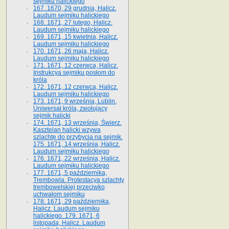
sejmiku halickiego
167. 1670, 29 grudnia, Halicz.
Laudum sejmiku halickiego
168. 1671, 27 lutego, Halicz.
Laudum sejmiku halickiego
169. 1671, 15 kwietnia, Halicz.
Laudum sejmiku halickiego
170. 1671, 26 maja, Halicz.
Laudum sejmiku halickiego
171. 1671, 12 czerwca, Halicz.
Instrukcya sejmiku posłom do
króla
172. 1671, 12 czerwca, Halicz.
Laudum sejmiku halickiego
173. 1671, 9 września, Lublin.
Uniwersał króla, zwołujący
sejmik halicki
174. 1671, 13 września, Świerz.
Kasztelan halicki wzywa
szlachtę do przybycia na sejmik.
175. 1671, 14 września, Halicz.
Laudum sejmiku halickiego
176. 1671, 22 września, Halicz.
Laudum sejmiku halickiego
177. 1671, 5 października,
Trembowla. Protestacya szlachty
trembowelskiej przeciwko
uchwałom sejmiku
178. 1671, 29 października,
Halicz. Laudum sejmiku
halickiego. 179. 1671, 6
listopada, Halicz. Laudum