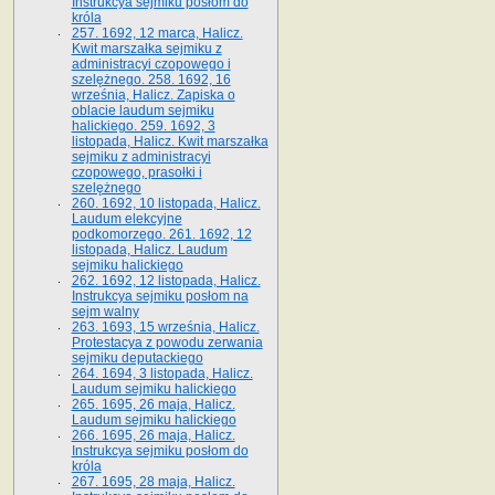
Instrukcya sejmiku posłom do
króla
257. 1692, 12 marca, Halicz.
Kwit marszałka sejmiku z
administracyi czopowego i
szelężnego. 258. 1692, 16
września, Halicz. Zapiska o
oblacie laudum sejmiku
halickiego. 259. 1692, 3
listopada, Halicz. Kwit marszałka
sejmiku z administracyi
czopowego, prasołki i
szelężnego
260. 1692, 10 listopada, Halicz.
Laudum elekcyjne
podkomorzego. 261. 1692, 12
listopada, Halicz. Laudum
sejmiku halickiego
262. 1692, 12 listopada, Halicz.
Instrukcya sejmiku posłom na
sejm walny
263. 1693, 15 września, Halicz.
Protestacya z powodu zerwania
sejmiku deputackiego
264. 1694, 3 listopada, Halicz.
Laudum sejmiku halickiego
265. 1695, 26 maja, Halicz.
Laudum sejmiku halickiego
266. 1695, 26 maja, Halicz.
Instrukcya sejmiku posłom do
króla
267. 1695, 28 maja, Halicz.