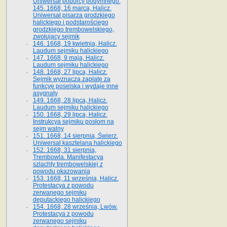
Uniwersał poborcy podymnego.
145. 1668, 16 marca, Halicz.
Uniwersał pisarza grodzkiego
halickiego i podstarościego
grodzkiego trembowelskiego,
zwołujący sejmik
146. 1668, 19 kwietnia, Halicz.
Laudum sejmiku halickiego
147. 1668, 9 maja, Halicz.
Laudum sejmiku halickiego
148. 1668, 27 lipca, Halicz.
Sejmik wyznacza zapłatę za
funkcyę poselską i wydaje inne
asygnaty
149. 1668, 28 lipca, Halicz.
Laudum sejmiku halickiego
150. 1668, 29 lipca, Halicz.
Instrukcya sejmiku posłom na
sejm walny
151. 1668, 14 sierpnia, Świerz.
Uniwersał kasztelana halickiego
152. 1668, 31 sierpnia,
Trembowla. Manifestacya
szlachty trembowelskiej z
powodu okazowania
153. 1668, 11 września, Halicz.
Protestacya z powodu
zerwanego sejmiku
deputackiego halickiego
154. 1668, 28 września, Lwów.
Protestacya z powodu
zerwanego sejmiku