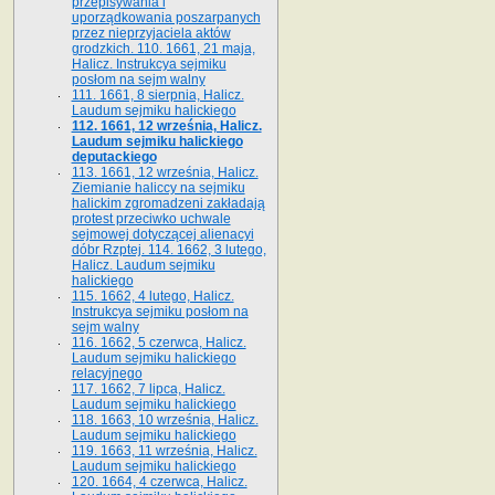
przepisywania i
uporządkowania poszarpanych
przez nieprzyjaciela aktów
grodzkich. 110. 1661, 21 maja,
Halicz. Instrukcya sejmiku
posłom na sejm walny
111. 1661, 8 sierpnia, Halicz.
Laudum sejmiku halickiego
112. 1661, 12 września, Halicz.
Laudum sejmiku halickiego
deputackiego
113. 1661, 12 września, Halicz.
Ziemianie haliccy na sejmiku
halickim zgromadzeni zakładają
protest przeciwko uchwale
sejmowej dotyczącej alienacyi
dóbr Rzptej. 114. 1662, 3 lutego,
Halicz. Laudum sejmiku
halickiego
115. 1662, 4 lutego, Halicz.
Instrukcya sejmiku posłom na
sejm walny
116. 1662, 5 czerwca, Halicz.
Laudum sejmiku halickiego
relacyjnego
117. 1662, 7 lipca, Halicz.
Laudum sejmiku halickiego
118. 1663, 10 września, Halicz.
Laudum sejmiku halickiego
119. 1663, 11 września, Halicz.
Laudum sejmiku halickiego
120. 1664, 4 czerwca, Halicz.