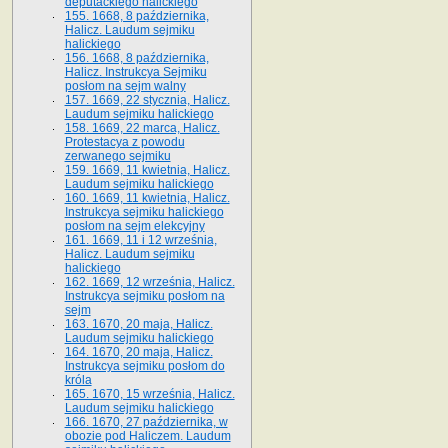
deputackiego halickiego
155. 1668, 8 października,
Halicz. Laudum sejmiku
halickiego
156. 1668, 8 października,
Halicz. Instrukcya Sejmiku
posłom na sejm walny
157. 1669, 22 stycznia, Halicz.
Laudum sejmiku halickiego
158. 1669, 22 marca, Halicz.
Protestacya z powodu
zerwanego sejmiku
159. 1669, 11 kwietnia, Halicz.
Laudum sejmiku halickiego
160. 1669, 11 kwietnia, Halicz.
Instrukcya sejmiku halickiego
posłom na sejm elekcyjny
161. 1669, 11 i 12 września,
Halicz. Laudum sejmiku
halickiego
162. 1669, 12 września, Halicz.
Instrukcya sejmiku posłom na
sejm
163. 1670, 20 maja, Halicz.
Laudum sejmiku halickiego
164. 1670, 20 maja, Halicz.
Instrukcya sejmiku posłom do
króla
165. 1670, 15 września, Halicz.
Laudum sejmiku halickiego
166. 1670, 27 października, w
obozie pod Haliczem. Laudum