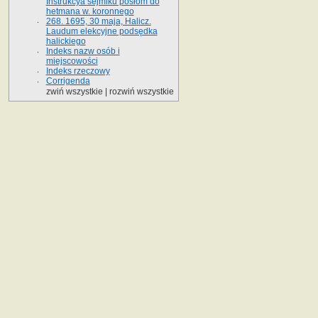
Instrukcya sejmiku posłom do
hetmana w. koronnego
268. 1695, 30 maja, Halicz.
Laudum elekcyjne podsędka
halickiego
Indeks nazw osób i
miejscowości
Indeks rzeczowy
Corrigenda
zwiń wszystkie
|
rozwiń wszystkie