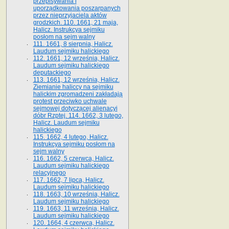
przepisywania i
uporządkowania poszarpanych
przez nieprzyjaciela aktów
grodzkich. 110. 1661, 21 maja,
Halicz. Instrukcya sejmiku
posłom na sejm walny
111. 1661, 8 sierpnia, Halicz.
Laudum sejmiku halickiego
112. 1661, 12 września, Halicz.
Laudum sejmiku halickiego
deputackiego
113. 1661, 12 września, Halicz.
Ziemianie haliccy na sejmiku
halickim zgromadzeni zakładają
protest przeciwko uchwale
sejmowej dotyczącej alienacyi
dóbr Rzptej. 114. 1662, 3 lutego,
Halicz. Laudum sejmiku
halickiego
115. 1662, 4 lutego, Halicz.
Instrukcya sejmiku posłom na
sejm walny
116. 1662, 5 czerwca, Halicz.
Laudum sejmiku halickiego
relacyjnego
117. 1662, 7 lipca, Halicz.
Laudum sejmiku halickiego
118. 1663, 10 września, Halicz.
Laudum sejmiku halickiego
119. 1663, 11 września, Halicz.
Laudum sejmiku halickiego
120. 1664, 4 czerwca, Halicz.