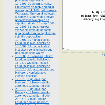
posłom na sejm walny
10. 1597, 10 stycznia, Halicz.
Protestacya szlachty obrządku
greckiego. 11. 1600, 20 czerwca,
Warszawa. Uniwersał królewski
w sprawie czopowego i innych
podatków uchwalonych na
sejmiku halickim 15 maja 1600
12. 1603, 31 lipca, Kraków.
Wezwanie króla do poparcia
jego przedłożeń na najbliższym
sejmiku deputackim
13. 1607, 19 marca, Halicz.
Laudum sejmiku halickiego
14. 1607, 19 marca, Halicz.
Instrukcya sejmiku halickiego
posłom na sejm walny
«
15. 1608, 15 września, Halicz.
Laudum sejmiku halickiego
16. 13, 9 września, Halicz.
Laudum sejmiku halickiego
18. 1615, 20 października, pod
Haliczem. Konfederacya
ziemian halickich
19. 1615, 1 grudnia, pod
Haliczem. Uchwały sejmiku
zbrojnego szlachty halickiej
20. 1615, 1 grudnia, pod
Kołomyją. Uchwały sejmiku
zbrojnego szlachty halickiej
21. 1618, 7 maja, Halicz
Laudum ziemian halickich.