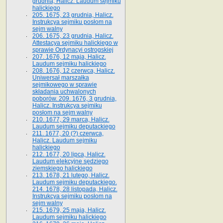
grudnia, Halicz. Laudum sejmiku
halickiego
205. 1675, 23 grudnia, Halicz.
Instrukcya sejmiku posłom na
sejm walny
206. 1675, 23 grudnia, Halicz.
Attestacya sejmiku halickiego w
sprawie Ordynacyi ostrogskiej
207. 1676, 12 maja, Halicz.
Laudum sejmiku halickiego
208. 1676, 12 czerwca, Halicz.
Uniwersał marszałka
sejmikowego w sprawie
składania uchwalonych
poborów. 209. 1676, 3 grudnia,
Halicz. Instrukcya sejmiku
posłom na sejm walny
210. 1677, 29 marca, Halicz.
Laudum sejmiku deputackiego
211. 1677, 20 (?) czerwca,
Halicz. Laudum sejmiku
halickiego
212. 1677, 20 lipca, Halicz.
Laudum elekcyjne sędziego
ziemskiego halickiego
213. 1678, 21 lutego, Halicz.
Laudum sejmiku deputackiego.
214. 1678, 28 listopada, Halicz.
Instrukcya sejmiku posłom na
sejm walny
215. 1679, 25 maja, Halicz.
Laudum sejmiku halickiego