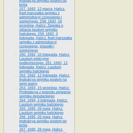
Instrukcya sejmiku posłom do
króla
257. 1692, 12 marca, Halicz.
Kwit marszałka sejmiku z
administracyi czopowego i
szelężnego. 258. 1692, 16
września, Halicz. Zapiska o
oblacie laudum sejmiku
halickiego. 259. 1692, 3
listopada, Halicz. Kwit marszałka
sejmiku z administracyi
czopowego, prasołki i
szelężnego
260. 1692, 10 listopada, Halicz.
Laudum elekcyjne
podkomorzego. 261. 1692, 12
listopada, Halicz. Laudum
sejmiku halickiego
262. 1692, 12 listopada, Halicz.
Instrukcya sejmiku posłom na
sejm walny
263. 1693, 15 września, Halicz.
Protestacya z powodu zerwania
sejmiku deputackiego
264. 1694, 3 listopada, Halicz.
Laudum sejmiku halickiego
265. 1695, 26 maja, Halicz.
Laudum sejmiku halickiego
266. 1695, 26 maja, Halicz.
Instrukcya sejmiku posłom do
króla
267. 1695, 28 maja, Halicz.