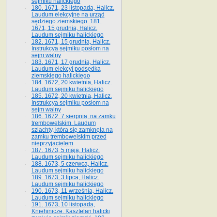
sejmiku halickiego
180. 1671, 23 listopada, Halicz.
Laudum elekcyjne na urząd
sędziego ziemskiego. 181.
1671, 15 grudnia, Halicz.
Laudum sejmiku halickiego
182. 1671, 15 grudnia, Halicz.
Instrukcya sejmiku posłom na
sejm walny
183. 1671, 17 grudnia, Halicz.
Laudum elekcyi podsędka
ziemskiego halickiego
184. 1672, 20 kwietnia, Halicz.
Laudum sejmiku halickiego
185. 1672, 20 kwietnia, Halicz.
Instrukcya sejmiku posłom na
sejm walny
186. 1672, 7 sierpnia, na zamku
trembowelskim. Laudum
szlachty, która się zamknęła na
zamku trembowelskim przed
nieprzyjacielem
187. 1673, 5 maja, Halicz.
Laudum sejmiku halickiego
188. 1673, 5 czerwca, Halicz.
Laudum sejmiku halickiego
189. 1673, 3 lipca, Halicz.
Laudum sejmiku halickiego
190. 1673, 11 września, Halicz.
Laudum sejmiku halickiego
191. 1673, 10 listopada,
Kniehinicze. Kasztelan halicki