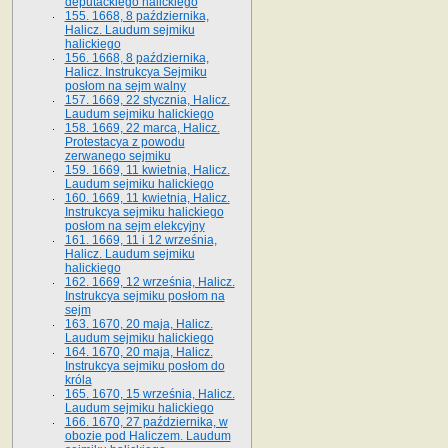
deputackiego halickiego
155. 1668, 8 października,
Halicz. Laudum sejmiku
halickiego
156. 1668, 8 października,
Halicz. Instrukcya Sejmiku
posłom na sejm walny
157. 1669, 22 stycznia, Halicz.
Laudum sejmiku halickiego
158. 1669, 22 marca, Halicz.
Protestacya z powodu
zerwanego sejmiku
159. 1669, 11 kwietnia, Halicz.
Laudum sejmiku halickiego
160. 1669, 11 kwietnia, Halicz.
Instrukcya sejmiku halickiego
posłom na sejm elekcyjny
161. 1669, 11 i 12 września,
Halicz. Laudum sejmiku
halickiego
162. 1669, 12 września, Halicz.
Instrukcya sejmiku posłom na
sejm
163. 1670, 20 maja, Halicz.
Laudum sejmiku halickiego
164. 1670, 20 maja, Halicz.
Instrukcya sejmiku posłom do
króla
165. 1670, 15 września, Halicz.
Laudum sejmiku halickiego
166. 1670, 27 października, w
obozie pod Haliczem. Laudum