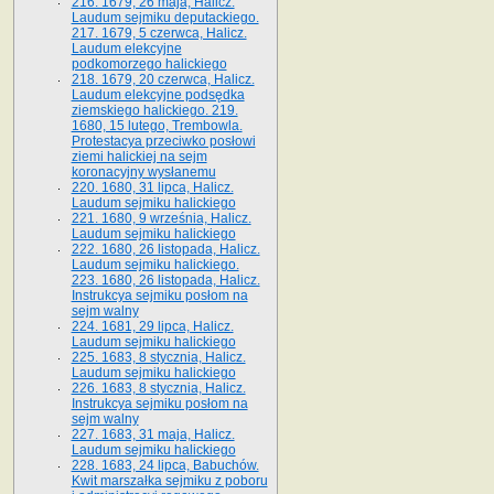
216. 1679, 26 maja, Halicz.
Laudum sejmiku deputackiego.
217. 1679, 5 czerwca, Halicz.
Laudum elekcyjne
podkomorzego halickiego
218. 1679, 20 czerwca, Halicz.
Laudum elekcyjne podsędka
ziemskiego halickiego. 219.
1680, 15 lutego, Trembowla.
Protestacya przeciwko posłowi
ziemi halickiej na sejm
koronacyjny wysłanemu
220. 1680, 31 lipca, Halicz.
Laudum sejmiku halickiego
221. 1680, 9 września, Halicz.
Laudum sejmiku halickiego
222. 1680, 26 listopada, Halicz.
Laudum sejmiku halickiego.
223. 1680, 26 listopada, Halicz.
Instrukcya sejmiku posłom na
sejm walny
224. 1681, 29 lipca, Halicz.
Laudum sejmiku halickiego
225. 1683, 8 stycznia, Halicz.
Laudum sejmiku halickiego
226. 1683, 8 stycznia, Halicz.
Instrukcya sejmiku posłom na
sejm walny
227. 1683, 31 maja, Halicz.
Laudum sejmiku halickiego
228. 1683, 24 lipca, Babuchów.
Kwit marszałka sejmiku z poboru