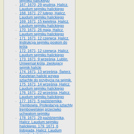
sejmiku halickiego
167. 1670, 29 grudnia, Halicz.
Laudum sejmiku halickiego
168. 1671, 27 lutego, Halicz.
Laudum sejmiku halickiego
169. 1671, 15 kwietnia, Halicz.
Laudum sejmiku halickiego
170. 1671, 26 maja, Halicz.
Laudum sejmiku halickiego
171. 1671, 12 czerwca, Halicz.
Instrukcya sejmiku posłom do
króla
172. 1671, 12 czerwca, Halicz.
Laudum sejmiku halickiego
173. 1671, 9 września, Lublin.
Uniwersał króla, zwołujący
sejmik halicki
174. 1671, 13 września, Świerz.
Kasztelan halicki wzywa
szlachtę do przybycia na sejmik.
175. 1671, 14 września, Halicz.
Laudum sejmiku halickiego
176. 1671, 22 września, Halicz.
Laudum sejmiku halickiego
177. 1671, 5 października,
Trembowla. Protestacya szlachty
trembowelskiej przeciwko
uchwałom sejmiku
178. 1671, 29 października,
Halicz. Laudum sejmiku
halickiego. 179. 1671, 6
listopada, Halicz. Laudum