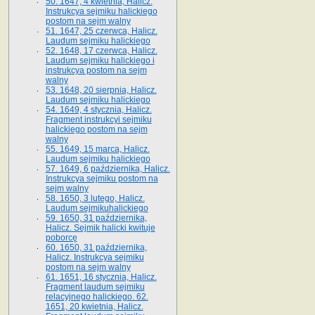
50. 1647, 4 kwietnia, Halicz.
Instrukcya sejmiku halickiego
postom na sejm walny
51. 1647, 25 czerwca, Halicz.
Laudum sejmiku halickiego
52. 1648, 17 czerwca, Halicz.
Laudum sejmiku halickiego i
instrukcya postom na sejm
walny
53. 1648, 20 sierpnia, Halicz.
Laudum sejmiku halickiego
54. 1649, 4 stycznia, Halicz.
Fragment instrukcyi sejmiku
halickiego postom na sejm
walny
55. 1649, 15 marca, Halicz.
Laudum sejmiku halickiego
57. 1649, 6 października, Halicz.
Instrukcya sejmiku postom na
sejm walny
58. 1650, 3 lutego, Halicz.
Laudum sejmikuhalickiego
59. 1650, 31 października,
Halicz. Sejmik halicki kwituje
poborcę
60. 1650, 31 października,
Halicz. Instrukcya sejmiku
postom na sejm walny
61. 1651, 16 stycznia, Halicz.
Fragment laudum sejmiku
relacyjnego halickiego. 62.
1651, 20 kwietnia, Halicz.