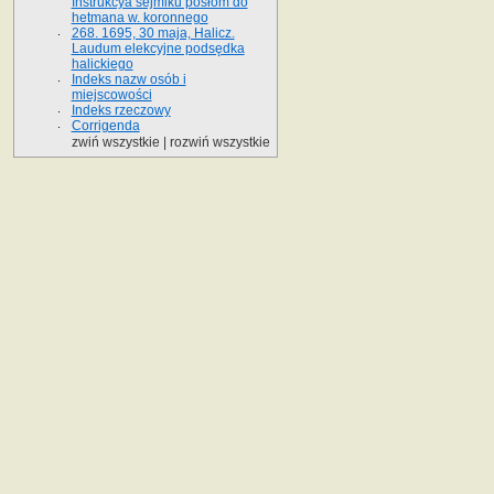
Instrukcya sejmiku posłom do
hetmana w. koronnego
268. 1695, 30 maja, Halicz.
Laudum elekcyjne podsędka
halickiego
Indeks nazw osób i
miejscowości
Indeks rzeczowy
Corrigenda
zwiń wszystkie
|
rozwiń wszystkie