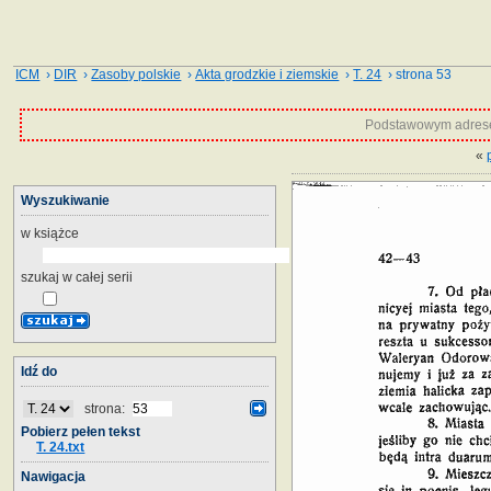
ICM
›
DIR
›
Zasoby polskie
›
Akta grodzkie i ziemskie
›
T. 24
› strona 53
Podstawowym adrese
«
Wyszukiwanie
w książce
szukaj w całej serii
Idź do
strona:
Pobierz pełen tekst
T. 24.txt
Nawigacja