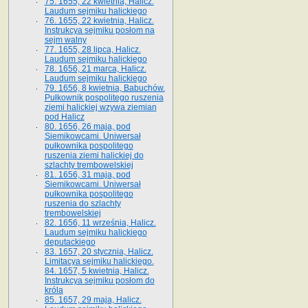
75. 1655, 22 kwietnia, Halicz.
Laudum sejmiku halickiego
76. 1655, 22 kwietnia, Halicz.
Instrukcya sejmiku posłom na
sejm walny
77. 1655, 28 lipca, Halicz.
Laudum sejmiku halickiego
78. 1656, 21 marca, Halicz.
Laudum sejmiku halickiego
79. 1656, 8 kwietnia, Babuchów.
Pułkownik pospolitego ruszenia
ziemi halickiej wzywa ziemian
pod Halicz
80. 1656, 26 maja, pod
Siemikowcami. Uniwersał
pułkownika pospolitego
ruszenia ziemi halickiej do
szlachty trembowelskiej
81. 1656, 31 maja, pod
Siemikowcami. Uniwersał
pułkownika pospolitego
ruszenia do szlachty
trembowelskiej
82. 1656, 11 września, Halicz.
Laudum sejmiku halickiego
deputackiego
83. 1657, 20 stycznia, Halicz.
Limitacya sejmiku halickiego.
84. 1657, 5 kwietnia, Halicz.
Instrukcya sejmiku posłom do
króla
85. 1657, 29 maja, Halicz.