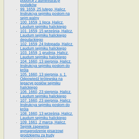
poborcę z administracyi
podatków
99. 1659, 25 lutego, Halicz.
Instrukcya sejmiku posłom na
sejm walny
100. 1659, 1 lipca, Halicz.
Laudum sejmiku halickiego
101. 1659, 15 września, Halicz.
Laudum sejmiku halickiego
deputackiego
102. 1659, 24 listopada, Halicz.
Laudum sejmiku halickiego
103. 1659, 1 grudnia, Halicz.
Laudum sejmiku halickiego
104. 1660, 13 sierpnia, Halicz.
Instrukcya sejmiku posłom do
króla
105. 1660, 13 sierpnia, s. 1.
Odpowiedź królewska na
legacyę posłów sejmiku
halickiego
106. 1660, 23 sierpnia, Halicz.
Laudum sejmiku halickiego
107. 1660, 23 sierpnia, Halicz.
Instrukcya sejmiku posłom do
króla
108. 1660, 13 września, Halicz.
Laudum sejmiku halickiego
109. 1661, 2 marca, Halicz.
Sejmik zapewnia
wynagrodzenie pisarzowi
grodzkiemu za trudy