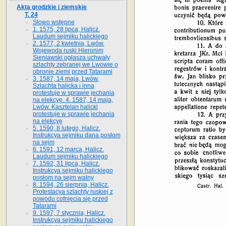
Akta grodzkie i ziemskie
T. 24
Słowo wstępne
1. 1575, 28 lipca, Halicz.
Laudum sejmiku halickiego
2. 1577, 2 kwietnia, Lwów.
Wojewoda ruski Hieronim
Sieniawski ogłasza uchwały
szlachty zebranej we Lwowie o
obronie ziemi przed Tatarami
3. 1587, 14 maja, Lwów.
Szlachta halicka i inna
protestuje w sprawie jechania
na elekcyę. 4. 1587, 14 maja,
Lwów. Kasztelan halicki
protestuje w sprawie jechania
na elekcyę
5. 1590, 8 lutego, Halicz.
Instrukcya sejmiku dana posłom
na sejm
6. 1591, 12 marca, Halicz.
Laudum sejmiku halickiego
7. 1592, 31 lipca, Halicz.
Instrukcya sejmiku halickiego
posłom na sejm walny
8. 1594, 26 sierpnia, Halicz.
Protestacya szlachty ruskiej z
powodu cofnięcia się przed
Tatarami
9. 1597, 7 stycznia, Halicz.
Instrukcya sejmiku halickiego