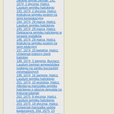
zwołuje sejmik ziemski. 192.
1674, 2 stycznia, Halicz.
Laudum sejmiku halickiego
193. 1674, 2 stycznia, Halicz.
Instrukcya sejmiku posłom na
sejm konwokacyjny
194. 1674, 29 marca, Halicz.
Laudum sejmiku halickiego
195. 1674, 29 marca, Halicz.
Deklaracya sejmiku halickiego w
sprawie podatków
196. 1674, 29 marca, Halicz.
Instrukcya sejmiku posłom na
sejm elekcyjny
197. 1674, 20 kwietnia, Halicz.
Uniwersał poborcy ziemi
halickiej
198. 1674, 3 sierpnia, Buczacz.
Laudum ziemian województwa
ruskiego na zamku buczackim
zgromadzonych
199. 1674, 16 sierpnia, Halicz.
Laudum sejmiku halickiego
201. 1674, 10 września, Halicz.
Attestacya marszałka sejmiku
halickiego o obiorze deputata na
trybunał lubelski
202. 1675, 9 stycznia, Halicz.
Laudum sejmiku halickiego
203. 1675, 19 stycznia, Halicz.
Uniwersał marszałka sądów
kapturowych. 204. 1675, 23