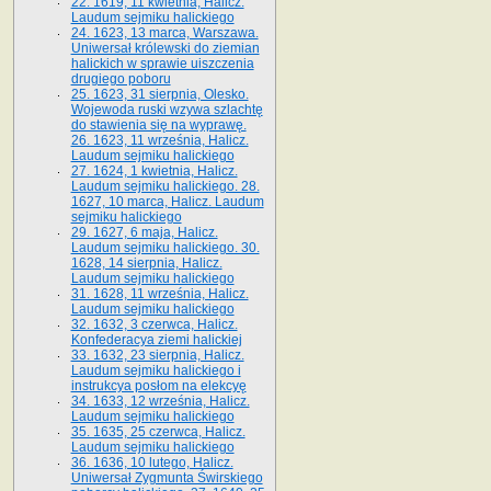
22. 1619, 11 kwietnia, Halicz.
Laudum sejmiku halickiego
24. 1623, 13 marca, Warszawa.
Uniwersał królewski do ziemian
halickich w sprawie uiszczenia
drugiego poboru
25. 1623, 31 sierpnia, Olesko.
Wojewoda ruski wzywa szlachtę
do stawienia się na wyprawę.
26. 1623, 11 września, Halicz.
Laudum sejmiku halickiego
27. 1624, 1 kwietnia, Halicz.
Laudum sejmiku halickiego. 28.
1627, 10 marca, Halicz. Laudum
sejmiku halickiego
29. 1627, 6 maja, Halicz.
Laudum sejmiku halickiego. 30.
1628, 14 sierpnia, Halicz.
Laudum sejmiku halickiego
31. 1628, 11 września, Halicz.
Laudum sejmiku halickiego
32. 1632, 3 czerwca, Halicz.
Konfederacya ziemi halickiej
33. 1632, 23 sierpnia, Halicz.
Laudum sejmiku halickiego i
instrukcya posłom na elekcyę
34. 1633, 12 września, Halicz.
Laudum sejmiku halickiego
35. 1635, 25 czerwca, Halicz.
Laudum sejmiku halickiego
36. 1636, 10 lutego, Halicz.
Uniwersał Zygmunta Świrskiego