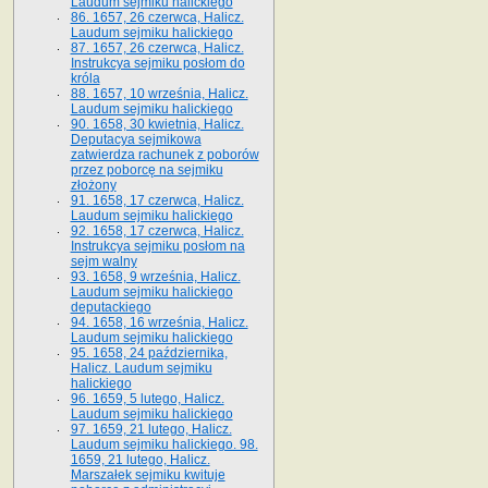
Laudum sejmiku halickiego
86. 1657, 26 czerwca, Halicz.
Laudum sejmiku halickiego
87. 1657, 26 czerwca, Halicz.
Instrukcya sejmiku posłom do
króla
88. 1657, 10 września, Halicz.
Laudum sejmiku halickiego
90. 1658, 30 kwietnia, Halicz.
Deputacya sejmikowa
zatwierdza rachunek z poborów
przez poborcę na sejmiku
złożony
91. 1658, 17 czerwca, Halicz.
Laudum sejmiku halickiego
92. 1658, 17 czerwca, Halicz.
Instrukcya sejmiku posłom na
sejm walny
93. 1658, 9 września, Halicz.
Laudum sejmiku halickiego
deputackiego
94. 1658, 16 września, Halicz.
Laudum sejmiku halickiego
95. 1658, 24 października,
Halicz. Laudum sejmiku
halickiego
96. 1659, 5 lutego, Halicz.
Laudum sejmiku halickiego
97. 1659, 21 lutego, Halicz.
Laudum sejmiku halickiego. 98.
1659, 21 lutego, Halicz.
Marszałek sejmiku kwituje