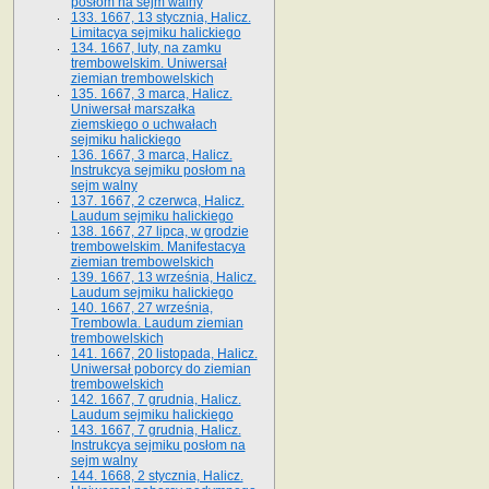
posłom na sejm walny
133. 1667, 13 stycznia, Halicz.
Limitacya sejmiku halickiego
134. 1667, luty, na zamku
trembowelskim. Uniwersał
ziemian trembowelskich
135. 1667, 3 marca, Halicz.
Uniwersał marszałka
ziemskiego o uchwałach
sejmiku halickiego
136. 1667, 3 marca, Halicz.
Instrukcya sejmiku posłom na
sejm walny
137. 1667, 2 czerwca, Halicz.
Laudum sejmiku halickiego
138. 1667, 27 lipca, w grodzie
trembowelskim. Manifestacya
ziemian trembowelskich
139. 1667, 13 września, Halicz.
Laudum sejmiku halickiego
140. 1667, 27 września,
Trembowla. Laudum ziemian
trembowelskich
141. 1667, 20 listopada, Halicz.
Uniwersał poborcy do ziemian
trembowelskich
142. 1667, 7 grudnia, Halicz.
Laudum sejmiku halickiego
143. 1667, 7 grudnia, Halicz.
Instrukcya sejmiku posłom na
sejm walny
144. 1668, 2 stycznia, Halicz.