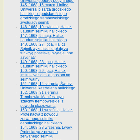
Uniwersał poborcy podymnego.
145. 1668, 16 marca, Halicz.
Uniwersał pisarza grodzkiego
halickiego i podstarościego
grodzkiego trembowelskiego,
zwołujący sejmik
146. 1668, 19 kwietnia, Halicz.
Laudum sejmiku halickiego
147. 1668, 9 maja, Halicz.
Laudum sejmiku halickiego
148. 1668, 27 lipca, Halicz.
Sejmik wyznacza zapłatę za
funkcyę poselską i wydaje inne
asygnaty
149. 1668, 28 lipca, Halicz.
Laudum sejmiku halickiego
150. 1668, 29 lipca, Halicz.
Instrukcya sejmiku posłom na
sejm walny
151. 1668, 14 sierpnia, Świerz.
Uniwersał kasztelana halickiego
152. 1668, 31 sierpnia,
Trembowla. Manifestacya
szlachty trembowelskiej z
powodu okazowania
153. 1668, 11 września, Halicz.
Protestacya z powodu
zerwanego sejmiku
deputackiego halickiego
154. 1668, 28 września, Lwów.
Protestacya z powodu
zerwanego sejmiku