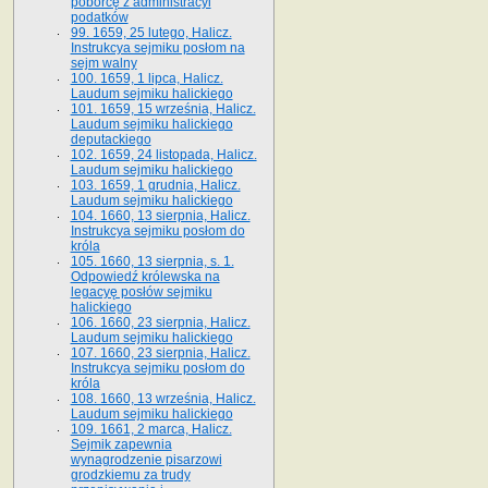
poborcę z administracyi
podatków
99. 1659, 25 lutego, Halicz.
Instrukcya sejmiku posłom na
sejm walny
100. 1659, 1 lipca, Halicz.
Laudum sejmiku halickiego
101. 1659, 15 września, Halicz.
Laudum sejmiku halickiego
deputackiego
102. 1659, 24 listopada, Halicz.
Laudum sejmiku halickiego
103. 1659, 1 grudnia, Halicz.
Laudum sejmiku halickiego
104. 1660, 13 sierpnia, Halicz.
Instrukcya sejmiku posłom do
króla
105. 1660, 13 sierpnia, s. 1.
Odpowiedź królewska na
legacyę posłów sejmiku
halickiego
106. 1660, 23 sierpnia, Halicz.
Laudum sejmiku halickiego
107. 1660, 23 sierpnia, Halicz.
Instrukcya sejmiku posłom do
króla
108. 1660, 13 września, Halicz.
Laudum sejmiku halickiego
109. 1661, 2 marca, Halicz.
Sejmik zapewnia
wynagrodzenie pisarzowi
grodzkiemu za trudy