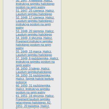
50. 1647, 4 kwietnia, Halicz.
Instrukcya sejmiku halickiego
postom na sejm walny
51. 1647, 25 czerwca, Halicz.
Laudum sejmiku halickiego
52. 1648, 17 czerwca, Halicz.
Laudum sejmiku halickiego i
instrukcya postom na sejm
walny
53. 1648, 20 sierpnia, Halicz.
Laudum sejmiku halickiego
54. 1649, 4 stycznia, Halicz.
Fragment instrukcyi sejmiku
halickiego postom na sejm
walny
55. 1649, 15 marca, Halicz.
Laudum sejmiku halickiego
57. 1649, 6 października, Halicz.
Instrukcya sejmiku postom na
sejm walny
58. 1650, 3 lutego, Halicz.
Laudum sejmikuhalickiego
59. 1650, 31 października,
Halicz. Sejmik halicki kwituje
poborcę
60. 1650, 31 października,
Halicz. Instrukcya sejmiku
postom na sejm walny
61. 1651, 16 stycznia, Halicz.
Fragment laudum sejmiku
relacyjnego halickiego. 62.
1651, 20 kwietnia, Halicz.