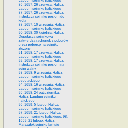
Laudum sejmiku halickiego
86. 1657, 26 czerwca, Halicz.
Laudum sejmiku halickiego
87. 1657, 26 czerwca, Halicz.
Instrukcya sejmiku posłom do
króla
88. 1657, 10 września, Halicz.
Laudum sejmiku halickiego
90. 1658, 30 kwietnia, Halicz.
Deputacya sejmikowa
zatwierdza rachunek z poborów
przez poborcę na sejmiku
złożony
91. 1658, 17 czerwca, Halicz.
Laudum sejmiku halickiego
92. 1658, 17 czerwca, Halicz.
Instrukcya sejmiku posłom na
sejm walny
93. 1658, 9 września, Halicz.
Laudum sejmiku halickiego
deputackiego
94. 1658, 16 września, Halicz.
Laudum sejmiku halickiego
95. 1658, 24 października,
Halicz. Laudum sejmiku
halickiego
96. 1659, 5 lutego, Halicz.
Laudum sejmiku halickiego
97. 1659, 21 lutego, Halicz.
Laudum sejmiku halickiego. 98.
1659, 21 lutego, Halicz.
Marszałek sejmiku kwituje