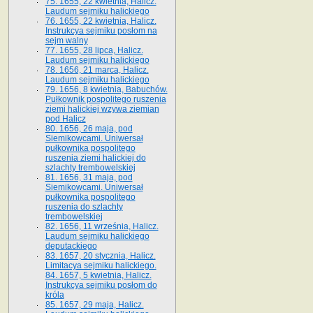
75. 1655, 22 kwietnia, Halicz.
Laudum sejmiku halickiego
76. 1655, 22 kwietnia, Halicz.
Instrukcya sejmiku posłom na
sejm walny
77. 1655, 28 lipca, Halicz.
Laudum sejmiku halickiego
78. 1656, 21 marca, Halicz.
Laudum sejmiku halickiego
79. 1656, 8 kwietnia, Babuchów.
Pułkownik pospolitego ruszenia
ziemi halickiej wzywa ziemian
pod Halicz
80. 1656, 26 maja, pod
Siemikowcami. Uniwersał
pułkownika pospolitego
ruszenia ziemi halickiej do
szlachty trembowelskiej
81. 1656, 31 maja, pod
Siemikowcami. Uniwersał
pułkownika pospolitego
ruszenia do szlachty
trembowelskiej
82. 1656, 11 września, Halicz.
Laudum sejmiku halickiego
deputackiego
83. 1657, 20 stycznia, Halicz.
Limitacya sejmiku halickiego.
84. 1657, 5 kwietnia, Halicz.
Instrukcya sejmiku posłom do
króla
85. 1657, 29 maja, Halicz.