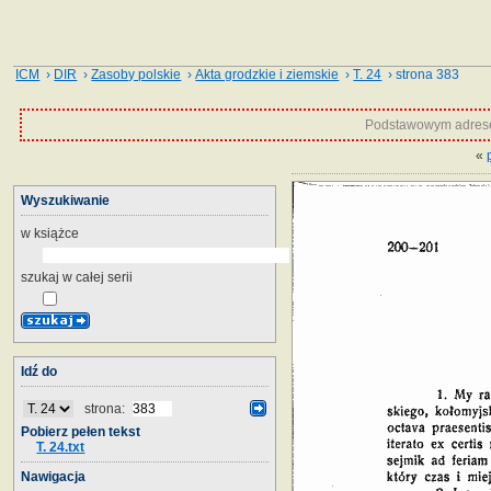
ICM
›
DIR
›
Zasoby polskie
›
Akta grodzkie i ziemskie
›
T. 24
› strona 383
Podstawowym adrese
«
Wyszukiwanie
w książce
szukaj w całej serii
Idź do
strona:
Pobierz pełen tekst
T. 24.txt
Nawigacja