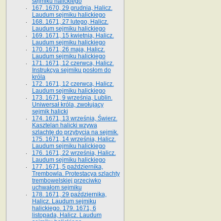
sejmiku halickiego
167. 1670, 29 grudnia, Halicz.
Laudum sejmiku halickiego
168. 1671, 27 lutego, Halicz.
Laudum sejmiku halickiego
169. 1671, 15 kwietnia, Halicz.
Laudum sejmiku halickiego
170. 1671, 26 maja, Halicz.
Laudum sejmiku halickiego
171. 1671, 12 czerwca, Halicz.
Instrukcya sejmiku posłom do
króla
172. 1671, 12 czerwca, Halicz.
Laudum sejmiku halickiego
173. 1671, 9 września, Lublin.
Uniwersał króla, zwołujący
sejmik halicki
174. 1671, 13 września, Świerz.
Kasztelan halicki wzywa
szlachtę do przybycia na sejmik.
175. 1671, 14 września, Halicz.
Laudum sejmiku halickiego
176. 1671, 22 września, Halicz.
Laudum sejmiku halickiego
177. 1671, 5 października,
Trembowla. Protestacya szlachty
trembowelskiej przeciwko
uchwałom sejmiku
178. 1671, 29 października,
Halicz. Laudum sejmiku
halickiego. 179. 1671, 6
listopada, Halicz. Laudum