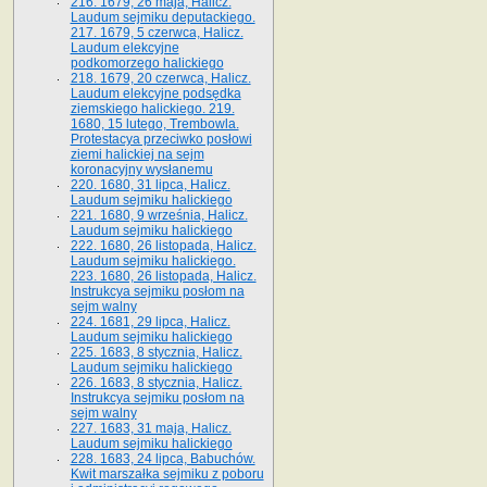
216. 1679, 26 maja, Halicz.
Laudum sejmiku deputackiego.
217. 1679, 5 czerwca, Halicz.
Laudum elekcyjne
podkomorzego halickiego
218. 1679, 20 czerwca, Halicz.
Laudum elekcyjne podsędka
ziemskiego halickiego. 219.
1680, 15 lutego, Trembowla.
Protestacya przeciwko posłowi
ziemi halickiej na sejm
koronacyjny wysłanemu
220. 1680, 31 lipca, Halicz.
Laudum sejmiku halickiego
221. 1680, 9 września, Halicz.
Laudum sejmiku halickiego
222. 1680, 26 listopada, Halicz.
Laudum sejmiku halickiego.
223. 1680, 26 listopada, Halicz.
Instrukcya sejmiku posłom na
sejm walny
224. 1681, 29 lipca, Halicz.
Laudum sejmiku halickiego
225. 1683, 8 stycznia, Halicz.
Laudum sejmiku halickiego
226. 1683, 8 stycznia, Halicz.
Instrukcya sejmiku posłom na
sejm walny
227. 1683, 31 maja, Halicz.
Laudum sejmiku halickiego
228. 1683, 24 lipca, Babuchów.
Kwit marszałka sejmiku z poboru