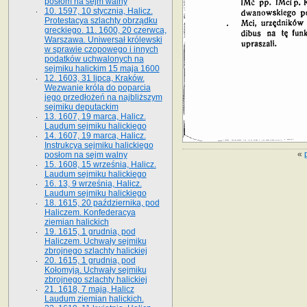
posłom na sejm walny
10. 1597, 10 stycznia, Halicz.
Protestacya szlachty obrządku
greckiego. 11. 1600, 20 czerwca,
Warszawa. Uniwersał królewski
w sprawie czopowego i innych
podatków uchwalonych na
sejmiku halickim 15 maja 1600
12. 1603, 31 lipca, Kraków.
Wezwanie króla do poparcia
jego przedłożeń na najbliższym
sejmiku deputackim
13. 1607, 19 marca, Halicz.
Laudum sejmiku halickiego
14. 1607, 19 marca, Halicz.
Instrukcya sejmiku halickiego
«
posłom na sejm walny
15. 1608, 15 września, Halicz.
Laudum sejmiku halickiego
16. 13, 9 września, Halicz.
Laudum sejmiku halickiego
18. 1615, 20 października, pod
Haliczem. Konfederacya
ziemian halickich
19. 1615, 1 grudnia, pod
Haliczem. Uchwały sejmiku
zbrojnego szlachty halickiej
20. 1615, 1 grudnia, pod
Kołomyją. Uchwały sejmiku
zbrojnego szlachty halickiej
21. 1618, 7 maja, Halicz
Laudum ziemian halickich.