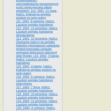
przepisywania i
uporządkowania poszarpanych
przez nieprzyjaciela aktów
grodzkich. 110. 1661, 21 maja,
Halicz. Instrukcya sejmiku
posłom na sejm walny
111. 1661, 8 sierpnia, Halicz.
Laudum sejmiku halickiego
112. 1661, 12 września, Halicz.
Laudum sejmiku halickiego
deputackiego
113. 1661, 12 września, Halicz.
Ziemianie haliccy na sejmiku
halickim zgromadzeni zakładają
protest przeciwko uchwale
sejmowej dotyczącej alienacyi
dóbr Rzptej. 114. 1662, 3 lutego,
Halicz. Laudum sejmiku
halickiego
115. 1662, 4 lutego, Halicz.
Instrukcya sejmiku posłom na
sejm walny
116. 1662, 5 czerwca, Halicz.
Laudum sejmiku halickiego
relacyjnego
117. 1662, 7 lipca, Halicz.
Laudum sejmiku halickiego
118. 1663, 10 września, Halicz.
Laudum sejmiku halickiego
119. 1663, 11 września, Halicz.
Laudum sejmiku halickiego
120. 1664, 4 czerwca, Halicz.