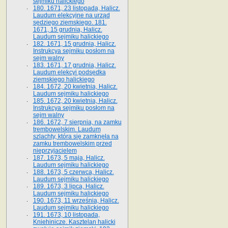
sejmiku halickiego
180. 1671, 23 listopada, Halicz.
Laudum elekcyjne na urząd
sędziego ziemskiego. 181.
1671, 15 grudnia, Halicz.
Laudum sejmiku halickiego
182. 1671, 15 grudnia, Halicz.
Instrukcya sejmiku posłom na
sejm walny
183. 1671, 17 grudnia, Halicz.
Laudum elekcyi podsędka
ziemskiego halickiego
184. 1672, 20 kwietnia, Halicz.
Laudum sejmiku halickiego
185. 1672, 20 kwietnia, Halicz.
Instrukcya sejmiku posłom na
sejm walny
186. 1672, 7 sierpnia, na zamku
trembowelskim. Laudum
szlachty, która się zamknęła na
zamku trembowelskim przed
nieprzyjacielem
187. 1673, 5 maja, Halicz.
Laudum sejmiku halickiego
188. 1673, 5 czerwca, Halicz.
Laudum sejmiku halickiego
189. 1673, 3 lipca, Halicz.
Laudum sejmiku halickiego
190. 1673, 11 września, Halicz.
Laudum sejmiku halickiego
191. 1673, 10 listopada,
Kniehinicze. Kasztelan halicki