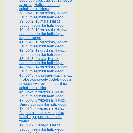
poborcy halickiego. 37. 1640, 25
czerwca, Halicz. Laudum
sejmiku halickiego
38. 1640, 10 września, Halicz.
Laudum sejmiku halickiego
39. 1642, 15 maja, Halicz.
Laudum sejmiku halickiego
40. 1642, 15 września, Halicz.
Laudum sejmiku halickiego
deputackiego
41. 1642, 15 września, Halicz.
Laudum sejmiku halickiego
42. 1642, 19 grudnia, Halicz.
Laudum sejmiku halickiego
43. 1643, 4 maja, Halicz.
Laudum sejmiku halickiego
44. 1643, 14 września, Halicz.
Laudum sejmiku halickiego
45. 1645, 7 października, Halicz.
Protest wojewody podolskiego z
powodu wyprawiania burd na
sejmiku halickim
46. 1646, 6 września, Halicz.
Laudum sejmiku halickiego
47. 1646, 6 września, Halicz.
Uniwersał sejmiku halickiego
48. 1646, 6 września, Halicz.
Fragment instrukcyi sejmiku
halickiego postom na sejm
walny
49. 1647, 5 lutego, Halicz.
Laudum sejmiku halickiego