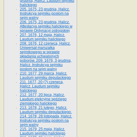
grudnia, Halicz. Laudum sejmiku
halickiego
205. 1675, 23 grudnia, Halicz.
Instrukcya sejmiku posłom na
sejm walny
206. 1675, 23 grudnia, Halicz.
Attestacya sejmiku halickiego w
sprawie Ordynacyi ostrogskiej
207. 1676, 12 maja, Halicz.
Laudum sejmiku halickiego
208. 1676, 12 czerwca, Halicz.
Uniwersał marszałka
sejmikowego w sprawie
składania uchwalonych
poborów. 209. 1676, 3 grudnia,
Halicz. Instrukcya sejmiku
posłom na sejm walny
210. 1677, 29 marca, Halicz.
Laudum sejmiku deputackiego
211. 1677, 20 (?) czerwca,
Halicz. Laudum sejmiku
halickiego
212. 1677, 20 lipca, Halicz.
Laudum elekcyjne sędziego
ziemskiego halickiego
213. 1678, 21 lutego, Halicz.
Laudum sejmiku deputackiego.
214. 1678, 28 listopada, Halicz.
Instrukcya sejmiku posłom na
sejm walny
215. 1679, 25 maja, Halicz.
Laudum sejmiku halickiego