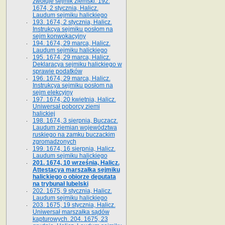
zwołuje sejmik ziemski. 192.
1674, 2 stycznia, Halicz.
Laudum sejmiku halickiego
193. 1674, 2 stycznia, Halicz.
Instrukcya sejmiku posłom na
sejm konwokacyjny
194. 1674, 29 marca, Halicz.
Laudum sejmiku halickiego
195. 1674, 29 marca, Halicz.
Deklaracya sejmiku halickiego w
sprawie podatków
196. 1674, 29 marca, Halicz.
Instrukcya sejmiku posłom na
sejm elekcyjny
197. 1674, 20 kwietnia, Halicz.
Uniwersał poborcy ziemi
halickiej
198. 1674, 3 sierpnia, Buczacz.
Laudum ziemian województwa
ruskiego na zamku buczackim
zgromadzonych
199. 1674, 16 sierpnia, Halicz.
Laudum sejmiku halickiego
201. 1674, 10 września, Halicz.
Attestacya marszałka sejmiku
halickiego o obiorze deputata
na trybunał lubelski
202. 1675, 9 stycznia, Halicz.
Laudum sejmiku halickiego
203. 1675, 19 stycznia, Halicz.
Uniwersał marszałka sądów
kapturowych. 204. 1675, 23