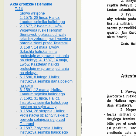
Akta grodzkie i ziemskie
T. 24
Słowo wstępne
1. 1575, 28 lipca, Halicz.
Laudum sejmiku halickiego
2. 1577, 2 kwietnia, Lwów.
Wojewoda ruski Hieronim
Sieniawski ogłasza uchwały
szlachty zebranej we Lwowie o
obronie ziemi przed Tatarami
3. 1587, 14 maja, Lwów.
Szlachta halicka i inna
protestuje w sprawie jechania
na elekcyę. 4. 1587, 14 maja,
Lwów. Kasztelan halicki
protestuje w sprawie jechania
na elekcyę
5. 1590, 8 lutego, Halicz.
Instrukcya sejmiku dana posłom
na sejm
6. 1591, 12 marca, Halicz.
Laudum sejmiku halickiego
7. 1592, 31 lipca, Halicz.
Instrukcya sejmiku halickiego
posłom na sejm walny
8. 1594, 26 sierpnia, Halicz.
Protestacya szlachty ruskiej z
powodu cofnięcia się przed
Tatarami
9. 1597, 7 stycznia, Halicz.
Instrukcya sejmiku halickiego