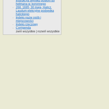
Instrukcya sejmiku posłom do
hetmana w. koronnego
268. 1695, 30 maja, Halicz.
Laudum elekcyjne podsędka
halickiego
Indeks nazw osób i
miejscowości
Indeks rzeczowy
Corrigenda
zwiń wszystkie
|
rozwiń wszystkie