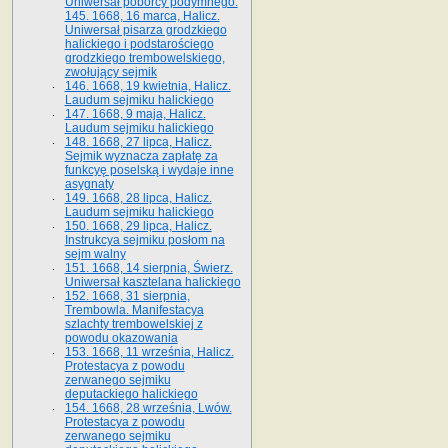
Uniwersał poborcy podymnego.
145. 1668, 16 marca, Halicz.
Uniwersał pisarza grodzkiego
halickiego i podstarościego
grodzkiego trembowelskiego,
zwołujący sejmik
146. 1668, 19 kwietnia, Halicz.
Laudum sejmiku halickiego
147. 1668, 9 maja, Halicz.
Laudum sejmiku halickiego
148. 1668, 27 lipca, Halicz.
Sejmik wyznacza zapłatę za
funkcyę poselską i wydaje inne
asygnaty
149. 1668, 28 lipca, Halicz.
Laudum sejmiku halickiego
150. 1668, 29 lipca, Halicz.
Instrukcya sejmiku posłom na
sejm walny
151. 1668, 14 sierpnia, Świerz.
Uniwersał kasztelana halickiego
152. 1668, 31 sierpnia,
Trembowla. Manifestacya
szlachty trembowelskiej z
powodu okazowania
153. 1668, 11 września, Halicz.
Protestacya z powodu
zerwanego sejmiku
deputackiego halickiego
154. 1668, 28 września, Lwów.
Protestacya z powodu
zerwanego sejmiku