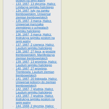
posłom na sejm walny
133. 1667, 13 stycznia, Halicz.
Limitacya sejmiku halickiego
134. 1667, luty, na zamku
trembowelskim. Uniwersał
ziemian trembowelskich
135. 1667, 3 marca, Halicz.
Uniwersał marszałka
ziemskiego o uchwałach
sejmiku halickiego
136. 1667, 3 marca, Halicz.
Instrukcya sejmiku posłom na
sejm walny
137. 1667, 2 czerwca, Halicz.
Laudum sejmiku halickiego
138. 1667, 27 lipca, w grodzie
trembowelskim. Manifestacya
ziemian trembowelskich
139. 1667, 13 września, Halicz.
Laudum sejmiku halickiego
140. 1667, 27 września,
Trembowla. Laudum ziemian
trembowelskich
141. 1667, 20 listopada, Halicz.
Uniwersał poborcy do ziemian
trembowelskich
142. 1667, 7 grudnia, Halicz.
Laudum sejmiku halickiego
143. 1667, 7 grudnia, Halicz.
Instrukcya sejmiku posłom na
sejm walny
144. 1668, 2 stycznia, Halicz.