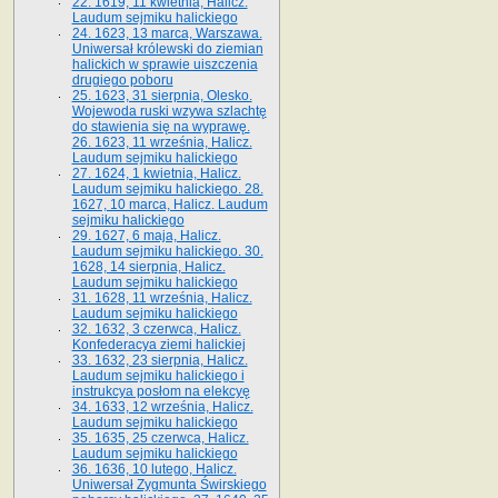
22. 1619, 11 kwietnia, Halicz.
Laudum sejmiku halickiego
24. 1623, 13 marca, Warszawa.
Uniwersał królewski do ziemian
halickich w sprawie uiszczenia
drugiego poboru
25. 1623, 31 sierpnia, Olesko.
Wojewoda ruski wzywa szlachtę
do stawienia się na wyprawę.
26. 1623, 11 września, Halicz.
Laudum sejmiku halickiego
27. 1624, 1 kwietnia, Halicz.
Laudum sejmiku halickiego. 28.
1627, 10 marca, Halicz. Laudum
sejmiku halickiego
29. 1627, 6 maja, Halicz.
Laudum sejmiku halickiego. 30.
1628, 14 sierpnia, Halicz.
Laudum sejmiku halickiego
31. 1628, 11 września, Halicz.
Laudum sejmiku halickiego
32. 1632, 3 czerwca, Halicz.
Konfederacya ziemi halickiej
33. 1632, 23 sierpnia, Halicz.
Laudum sejmiku halickiego i
instrukcya posłom na elekcyę
34. 1633, 12 września, Halicz.
Laudum sejmiku halickiego
35. 1635, 25 czerwca, Halicz.
Laudum sejmiku halickiego
36. 1636, 10 lutego, Halicz.
Uniwersał Zygmunta Świrskiego