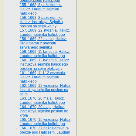
deputackiego halickiego
155. 1668, 8 października,
Halicz. Laudum sejmiku
halickiego
156. 1668, 8 października,
Halicz. Instrukcya Sejmiku
posłom na sejm walny
157. 1669, 22 stycznia, Halicz.
Laudum sejmiku halickiego
158. 1669, 22 marca, Halicz.
Protestacya z powodu
zerwanego sejmiku
159. 1669, 11 kwietnia, Halicz.
Laudum sejmiku halickiego
160. 1669, 11 kwietnia, Halicz.
Instrukcya sejmiku halickiego
posłom na sejm elekcyjny
161. 1669, 11 i 12 września,
Halicz. Laudum sejmiku
halickiego
162. 1669, 12 września, Halicz.
Instrukcya sejmiku posłom na
sejm
163. 1670, 20 maja, Halicz.
Laudum sejmiku halickiego
164. 1670, 20 maja, Halicz.
Instrukcya sejmiku posłom do
króla
165. 1670, 15 września, Halicz.
Laudum sejmiku halickiego
166. 1670, 27 października, w
obozie pod Haliczem. Laudum