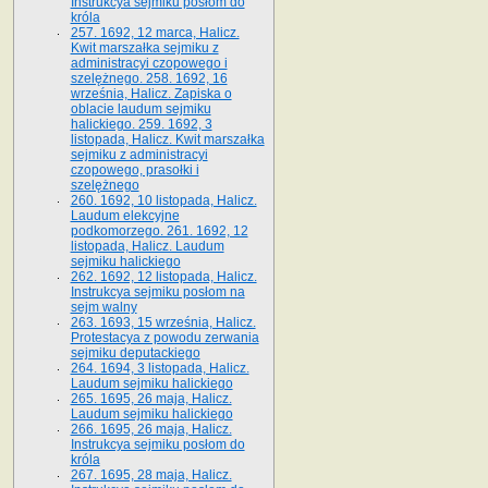
Instrukcya sejmiku posłom do
króla
257. 1692, 12 marca, Halicz.
Kwit marszałka sejmiku z
administracyi czopowego i
szelężnego. 258. 1692, 16
września, Halicz. Zapiska o
oblacie laudum sejmiku
halickiego. 259. 1692, 3
listopada, Halicz. Kwit marszałka
sejmiku z administracyi
czopowego, prasołki i
szelężnego
260. 1692, 10 listopada, Halicz.
Laudum elekcyjne
podkomorzego. 261. 1692, 12
listopada, Halicz. Laudum
sejmiku halickiego
262. 1692, 12 listopada, Halicz.
Instrukcya sejmiku posłom na
sejm walny
263. 1693, 15 września, Halicz.
Protestacya z powodu zerwania
sejmiku deputackiego
264. 1694, 3 listopada, Halicz.
Laudum sejmiku halickiego
265. 1695, 26 maja, Halicz.
Laudum sejmiku halickiego
266. 1695, 26 maja, Halicz.
Instrukcya sejmiku posłom do
króla
267. 1695, 28 maja, Halicz.