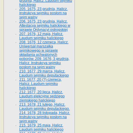
grudnia, Halicz. Laudum sejmiku
halickiego
205. 1675, 23 grudnia, Halicz.
Instrukcya sejmiku posłom na
sejm walny
206. 1675, 23 grudnia, Halicz.
Attestacya sejmiku halickiego w
sprawie Ordynacyi ostrogskiej
207. 1676, 12 maja, Halicz.
Laudum sejmiku halickiego
208. 1676, 12 czerwca, Halicz.
Uniwersał marszałka
sejmikowego w sprawie
składania uchwalonych
poborów. 209. 1676, 3 grudnia,
Halicz. Instrukcya sejmiku
posłom na sejm walny
210. 1677, 29 marca, Halicz.
Laudum sejmiku deputackiego
211. 1677, 20 (?) czerwca,
Halicz. Laudum sejmiku
halickiego
212. 1677, 20 lipca, Halicz.
Laudum elekcyjne sędziego
ziemskiego halickiego
213. 1678, 21 lutego, Halicz.
Laudum sejmiku deputackiego.
214. 1678, 28 listopada, Halicz.
Instrukcya sejmiku posłom na
sejm walny
215. 1679, 25 maja, Halicz.
Laudum sejmiku halickiego