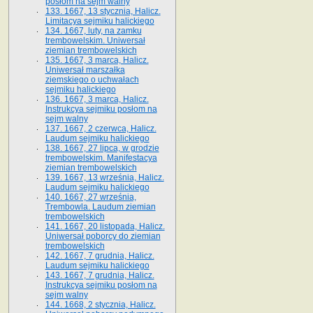
posłom na sejm walny
133. 1667, 13 stycznia, Halicz.
Limitacya sejmiku halickiego
134. 1667, luty, na zamku
trembowelskim. Uniwersał
ziemian trembowelskich
135. 1667, 3 marca, Halicz.
Uniwersał marszałka
ziemskiego o uchwałach
sejmiku halickiego
136. 1667, 3 marca, Halicz.
Instrukcya sejmiku posłom na
sejm walny
137. 1667, 2 czerwca, Halicz.
Laudum sejmiku halickiego
138. 1667, 27 lipca, w grodzie
trembowelskim. Manifestacya
ziemian trembowelskich
139. 1667, 13 września, Halicz.
Laudum sejmiku halickiego
140. 1667, 27 września,
Trembowla. Laudum ziemian
trembowelskich
141. 1667, 20 listopada, Halicz.
Uniwersał poborcy do ziemian
trembowelskich
142. 1667, 7 grudnia, Halicz.
Laudum sejmiku halickiego
143. 1667, 7 grudnia, Halicz.
Instrukcya sejmiku posłom na
sejm walny
144. 1668, 2 stycznia, Halicz.