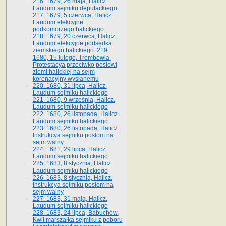
216. 1679, 26 maja, Halicz.
Laudum sejmiku deputackiego.
217. 1679, 5 czerwca, Halicz.
Laudum elekcyjne
podkomorzego halickiego
218. 1679, 20 czerwca, Halicz.
Laudum elekcyjne podsędka
ziemskiego halickiego. 219.
1680, 15 lutego, Trembowla.
Protestacya przeciwko posłowi
ziemi halickiej na sejm
koronacyjny wysłanemu
220. 1680, 31 lipca, Halicz.
Laudum sejmiku halickiego
221. 1680, 9 września, Halicz.
Laudum sejmiku halickiego
222. 1680, 26 listopada, Halicz.
Laudum sejmiku halickiego.
223. 1680, 26 listopada, Halicz.
Instrukcya sejmiku posłom na
sejm walny
224. 1681, 29 lipca, Halicz.
Laudum sejmiku halickiego
225. 1683, 8 stycznia, Halicz.
Laudum sejmiku halickiego
226. 1683, 8 stycznia, Halicz.
Instrukcya sejmiku posłom na
sejm walny
227. 1683, 31 maja, Halicz.
Laudum sejmiku halickiego
228. 1683, 24 lipca, Babuchów.
Kwit marszałka sejmiku z poboru