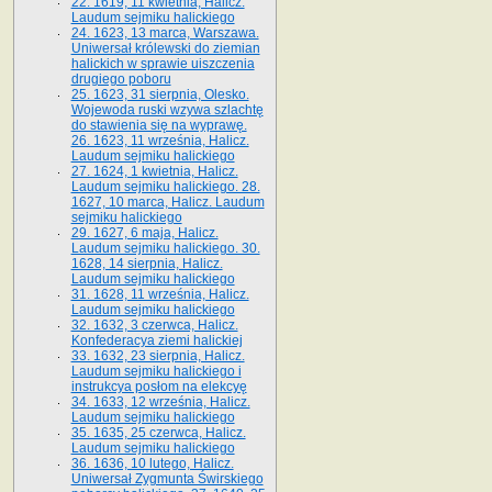
22. 1619, 11 kwietnia, Halicz.
Laudum sejmiku halickiego
24. 1623, 13 marca, Warszawa.
Uniwersał królewski do ziemian
halickich w sprawie uiszczenia
drugiego poboru
25. 1623, 31 sierpnia, Olesko.
Wojewoda ruski wzywa szlachtę
do stawienia się na wyprawę.
26. 1623, 11 września, Halicz.
Laudum sejmiku halickiego
27. 1624, 1 kwietnia, Halicz.
Laudum sejmiku halickiego. 28.
1627, 10 marca, Halicz. Laudum
sejmiku halickiego
29. 1627, 6 maja, Halicz.
Laudum sejmiku halickiego. 30.
1628, 14 sierpnia, Halicz.
Laudum sejmiku halickiego
31. 1628, 11 września, Halicz.
Laudum sejmiku halickiego
32. 1632, 3 czerwca, Halicz.
Konfederacya ziemi halickiej
33. 1632, 23 sierpnia, Halicz.
Laudum sejmiku halickiego i
instrukcya posłom na elekcyę
34. 1633, 12 września, Halicz.
Laudum sejmiku halickiego
35. 1635, 25 czerwca, Halicz.
Laudum sejmiku halickiego
36. 1636, 10 lutego, Halicz.
Uniwersał Zygmunta Świrskiego