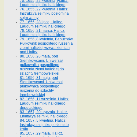
75. 1655, 22 kwietnia, Halicz.
Laudum sejmiku halickiego
76. 1655, 22 kwietnia, Halicz.
Instrukcya sejmiku posłom na
sejm walny
77. 1655, 28 lipca, Halicz.
Laudum sejmiku halickiego
78. 1656, 21 marca, Halicz.
Laudum sejmiku halickiego
79. 1656, 8 kwietnia, Babuchów.
Pułkownik pospolitego ruszenia
ziemi halickiej wzywa ziemian
pod Halicz
80. 1656, 26 maja, pod
Siemikowcami. Uniwersał
pułkownika pospolitego
ruszenia ziemi halickiej do
szlachty trembowelskiej
81. 1656, 31 maja, pod
Siemikowcami. Uniwersał
pułkownika pospolitego
ruszenia do szlachty
trembowelskiej
82. 1656, 11 września, Halicz.
Laudum sejmiku halickiego
deputackiego
83. 1657, 20 stycznia, Halicz.
Limitacya sejmiku halickiego.
84. 1657, 5 kwietnia, Halicz.
Instrukcya sejmiku posłom do
króla
85. 1657, 29 maja, Halicz.