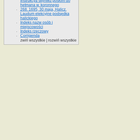
Instrukcya sejmiku posłom do
hetmana w. koronnego
268. 1695, 30 maja, Halicz.
Laudum elekcyjne podsędka
halickiego
Indeks nazw osób i
miejscowości
Indeks rzeczowy
Corrigenda
zwiń wszystkie
|
rozwiń wszystkie