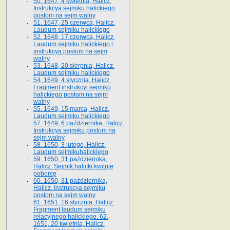
50. 1647, 4 kwietnia, Halicz.
Instrukcya sejmiku halickiego
postom na sejm walny
51. 1647, 25 czerwca, Halicz.
Laudum sejmiku halickiego
52. 1648, 17 czerwca, Halicz.
Laudum sejmiku halickiego i
instrukcya postom na sejm
walny
53. 1648, 20 sierpnia, Halicz.
Laudum sejmiku halickiego
54. 1649, 4 stycznia, Halicz.
Fragment instrukcyi sejmiku
halickiego postom na sejm
walny
55. 1649, 15 marca, Halicz.
Laudum sejmiku halickiego
57. 1649, 6 października, Halicz.
Instrukcya sejmiku postom na
sejm walny
58. 1650, 3 lutego, Halicz.
Laudum sejmikuhalickiego
59. 1650, 31 października,
Halicz. Sejmik halicki kwituje
poborcę
60. 1650, 31 października,
Halicz. Instrukcya sejmiku
postom na sejm walny
61. 1651, 16 stycznia, Halicz.
Fragment laudum sejmiku
relacyjnego halickiego. 62.
1651, 20 kwietnia, Halicz.