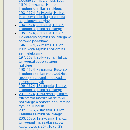
zwołuje sejmik ziemski. 192.
1674, 2 stycznia, Halicz.
Laudum sejmiku halickiego
193. 1674, 2 stycznia, Halicz.
Instrukcya sejmiku posłom na
sejm konwokacyjny
194. 1674, 29 marca, Halicz.
Laudum sejmiku halickiego
195. 1674, 29 marca, Halicz.
Deklaracya sejmiku halickiego w
sprawie podatków
196. 1674, 29 marca, Halicz.
Instrukcya sejmiku posłom na
sejm elekcyjny
197. 1674, 20 kwietnia, Halicz.
Uniwersał poborcy ziemi
halickiej
198. 1674, 3 sierpnia, Buczacz.
Laudum ziemian województwa
ruskiego na zamku buczackim
zgromadzonych
199. 1674, 16 sierpnia, Halicz.
Laudum sejmiku halickiego
201. 1674, 10 września, Halicz.
Attestacya marszałka sejmiku
halickiego o obiorze deputata na
trybunał lubelski
202. 1675, 9 stycznia, Halicz.
Laudum sejmiku halickiego
203. 1675, 19 stycznia, Halicz.
Uniwersał marszałka sądów
kapturowych. 204. 1675, 23