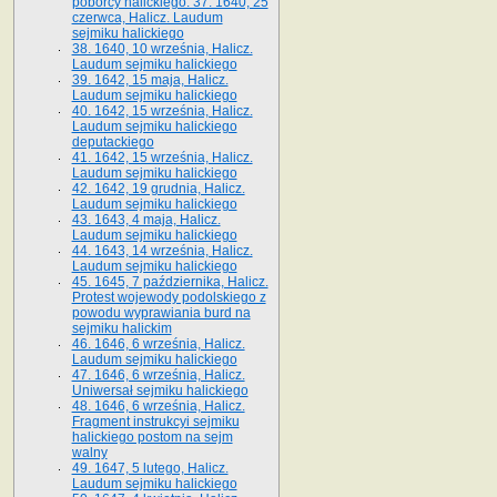
poborcy halickiego. 37. 1640, 25
czerwca, Halicz. Laudum
sejmiku halickiego
38. 1640, 10 września, Halicz.
Laudum sejmiku halickiego
39. 1642, 15 maja, Halicz.
Laudum sejmiku halickiego
40. 1642, 15 września, Halicz.
Laudum sejmiku halickiego
deputackiego
41. 1642, 15 września, Halicz.
Laudum sejmiku halickiego
42. 1642, 19 grudnia, Halicz.
Laudum sejmiku halickiego
43. 1643, 4 maja, Halicz.
Laudum sejmiku halickiego
44. 1643, 14 września, Halicz.
Laudum sejmiku halickiego
45. 1645, 7 października, Halicz.
Protest wojewody podolskiego z
powodu wyprawiania burd na
sejmiku halickim
46. 1646, 6 września, Halicz.
Laudum sejmiku halickiego
47. 1646, 6 września, Halicz.
Uniwersał sejmiku halickiego
48. 1646, 6 września, Halicz.
Fragment instrukcyi sejmiku
halickiego postom na sejm
walny
49. 1647, 5 lutego, Halicz.
Laudum sejmiku halickiego