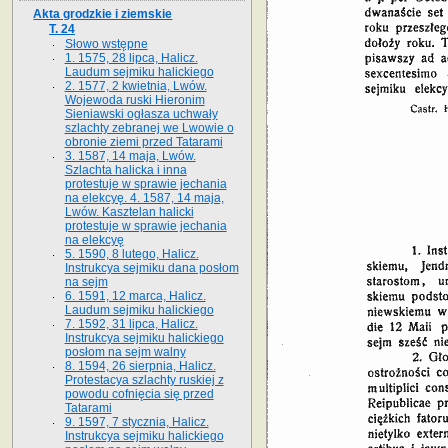
Akta grodzkie i ziemskie
T. 24
Słowo wstępne
1. 1575, 28 lipca, Halicz.
Laudum sejmiku halickiego
2. 1577, 2 kwietnia, Lwów.
Wojewoda ruski Hieronim
Sieniawski ogłasza uchwały
szlachty zebranej we Lwowie o
obronie ziemi przed Tatarami
3. 1587, 14 maja, Lwów.
Szlachta halicka i inna
protestuje w sprawie jechania
na elekcyę. 4. 1587, 14 maja,
Lwów. Kasztelan halicki
protestuje w sprawie jechania
na elekcyę
5. 1590, 8 lutego, Halicz.
Instrukcya sejmiku dana posłom
na sejm
6. 1591, 12 marca, Halicz.
Laudum sejmiku halickiego
7. 1592, 31 lipca, Halicz.
Instrukcya sejmiku halickiego
posłom na sejm walny
8. 1594, 26 sierpnia, Halicz.
Protestacya szlachty ruskiej z
powodu cofnięcia się przed
Tatarami
9. 1597, 7 stycznia, Halicz.
Instrukcya sejmiku halickiego