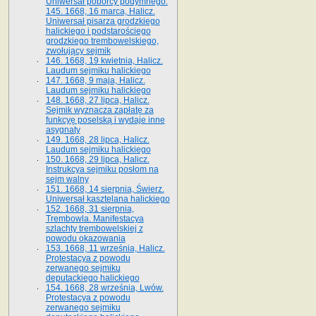
Uniwersał poborcy podymnego.
145. 1668, 16 marca, Halicz.
Uniwersał pisarza grodzkiego
halickiego i podstarościego
grodzkiego trembowelskiego,
zwołujący sejmik
146. 1668, 19 kwietnia, Halicz.
Laudum sejmiku halickiego
147. 1668, 9 maja, Halicz.
Laudum sejmiku halickiego
148. 1668, 27 lipca, Halicz.
Sejmik wyznacza zapłatę za
funkcyę poselską i wydaje inne
asygnaty
149. 1668, 28 lipca, Halicz.
Laudum sejmiku halickiego
150. 1668, 29 lipca, Halicz.
Instrukcya sejmiku posłom na
sejm walny
151. 1668, 14 sierpnia, Świerz.
Uniwersał kasztelana halickiego
152. 1668, 31 sierpnia,
Trembowla. Manifestacya
szlachty trembowelskiej z
powodu okazowania
153. 1668, 11 września, Halicz.
Protestacya z powodu
zerwanego sejmiku
deputackiego halickiego
154. 1668, 28 września, Lwów.
Protestacya z powodu
zerwanego sejmiku