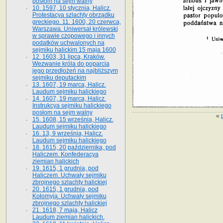
posłom na sejm walny
10. 1597, 10 stycznia, Halicz.
Protestacya szlachty obrządku
greckiego. 11. 1600, 20 czerwca,
Warszawa. Uniwersał królewski
w sprawie czopowego i innych
podatków uchwalonych na
sejmiku halickim 15 maja 1600
12. 1603, 31 lipca, Kraków.
Wezwanie króla do poparcia
jego przedłożeń na najbliższym
sejmiku deputackim
13. 1607, 19 marca, Halicz.
Laudum sejmiku halickiego
14. 1607, 19 marca, Halicz.
Instrukcya sejmiku halickiego
posłom na sejm walny
«
15. 1608, 15 września, Halicz.
Laudum sejmiku halickiego
16. 13, 9 września, Halicz.
Laudum sejmiku halickiego
18. 1615, 20 października, pod
Haliczem. Konfederacya
ziemian halickich
19. 1615, 1 grudnia, pod
Haliczem. Uchwały sejmiku
zbrojnego szlachty halickiej
20. 1615, 1 grudnia, pod
Kołomyją. Uchwały sejmiku
zbrojnego szlachty halickiej
21. 1618, 7 maja, Halicz
Laudum ziemian halickich.