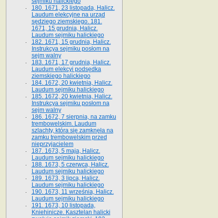
sejmiku halickiego
180. 1671, 23 listopada, Halicz.
Laudum elekcyjne na urząd
sędziego ziemskiego. 181.
1671, 15 grudnia, Halicz.
Laudum sejmiku halickiego
182. 1671, 15 grudnia, Halicz.
Instrukcya sejmiku posłom na
sejm walny
183. 1671, 17 grudnia, Halicz.
Laudum elekcyi podsędka
ziemskiego halickiego
184. 1672, 20 kwietnia, Halicz.
Laudum sejmiku halickiego
185. 1672, 20 kwietnia, Halicz.
Instrukcya sejmiku posłom na
sejm walny
186. 1672, 7 sierpnia, na zamku
trembowelskim. Laudum
szlachty, która się zamknęła na
zamku trembowelskim przed
nieprzyjacielem
187. 1673, 5 maja, Halicz.
Laudum sejmiku halickiego
188. 1673, 5 czerwca, Halicz.
Laudum sejmiku halickiego
189. 1673, 3 lipca, Halicz.
Laudum sejmiku halickiego
190. 1673, 11 września, Halicz.
Laudum sejmiku halickiego
191. 1673, 10 listopada,
Kniehinicze. Kasztelan halicki