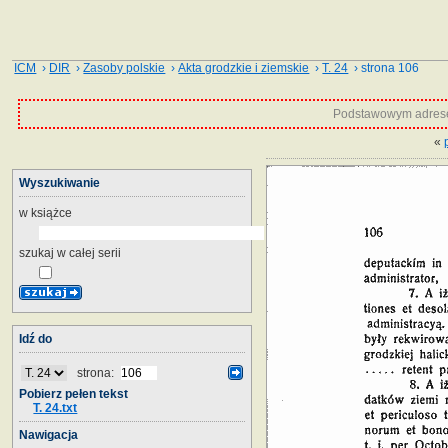
ICM
›
DIR
›
Zasoby polskie
›
Akta grodzkie i ziemskie
›
T. 24
› strona 106
Podstawowym adrese
«
Wyszukiwanie
w książce
szukaj w całej serii
Idź do
strona:
Pobierz pełen tekst
T. 24.txt
Nawigacja