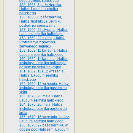
deputackiego halickiego
155. 1668, 8 października,
Halicz. Laudum sejmiku
halickiego
156. 1668, 8 października,
Halicz. Instrukcya Sejmiku
posłom na sejm walny
157. 1669, 22 stycznia, Halicz.
Laudum sejmiku halickiego
158. 1669, 22 marca, Halicz.
Protestacya z powodu
zerwanego sejmiku
159. 1669, 11 kwietnia, Halicz.
Laudum sejmiku halickiego
160. 1669, 11 kwietnia, Halicz.
Instrukcya sejmiku halickiego
posłom na sejm elekcyjny
161. 1669, 11 i 12 września,
Halicz. Laudum sejmiku
halickiego
162. 1669, 12 września, Halicz.
Instrukcya sejmiku posłom na
sejm
163. 1670, 20 maja, Halicz.
Laudum sejmiku halickiego
164. 1670, 20 maja, Halicz.
Instrukcya sejmiku posłom do
króla
165. 1670, 15 września, Halicz.
Laudum sejmiku halickiego
166. 1670, 27 października, w
obozie pod Haliczem. Laudum