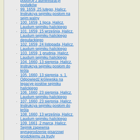
poborcę z administracyi
podatków
99. 1659, 25 lutego, Halicz.
Instrukcya sejmiku posłom na
sejm walny
100. 1659, 1 lipca, Halicz.
Laudum sejmiku halickiego
101. 1659, 15 września, Halicz.
Laudum sejmiku halickiego
deputackiego
102. 1659, 24 listopada, Halicz.
Laudum sejmiku halickiego
103. 1659, 1 grudnia, Halicz.
Laudum sejmiku halickiego
104. 1660, 13 sierpnia, Halicz.
Instrukcya sejmiku posłom do
króla
105. 1660, 13 sierpnia, s. 1.
Odpowiedź królewska na
legacyę posłów sejmiku
halickiego
106. 1660, 23 sierpnia, Halicz.
Laudum sejmiku halickiego
107. 1660, 23 sierpnia, Halicz.
Instrukcya sejmiku posłom do
króla
108. 1660, 13 września, Halicz.
Laudum sejmiku halickiego
109. 1661, 2 marca, Halicz.
Sejmik zapewnia
wynagrodzenie pisarzowi
grodzkiemu za trudy