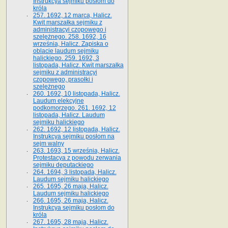
Instrukcya sejmiku posłom do
króla
257. 1692, 12 marca, Halicz.
Kwit marszałka sejmiku z
administracyi czopowego i
szelężnego. 258. 1692, 16
września, Halicz. Zapiska o
oblacie laudum sejmiku
halickiego. 259. 1692, 3
listopada, Halicz. Kwit marszałka
sejmiku z administracyi
czopowego, prasołki i
szelężnego
260. 1692, 10 listopada, Halicz.
Laudum elekcyjne
podkomorzego. 261. 1692, 12
listopada, Halicz. Laudum
sejmiku halickiego
262. 1692, 12 listopada, Halicz.
Instrukcya sejmiku posłom na
sejm walny
263. 1693, 15 września, Halicz.
Protestacya z powodu zerwania
sejmiku deputackiego
264. 1694, 3 listopada, Halicz.
Laudum sejmiku halickiego
265. 1695, 26 maja, Halicz.
Laudum sejmiku halickiego
266. 1695, 26 maja, Halicz.
Instrukcya sejmiku posłom do
króla
267. 1695, 28 maja, Halicz.