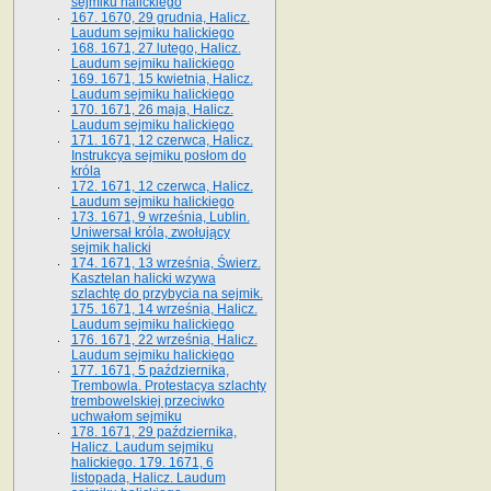
sejmiku halickiego
167. 1670, 29 grudnia, Halicz.
Laudum sejmiku halickiego
168. 1671, 27 lutego, Halicz.
Laudum sejmiku halickiego
169. 1671, 15 kwietnia, Halicz.
Laudum sejmiku halickiego
170. 1671, 26 maja, Halicz.
Laudum sejmiku halickiego
171. 1671, 12 czerwca, Halicz.
Instrukcya sejmiku posłom do
króla
172. 1671, 12 czerwca, Halicz.
Laudum sejmiku halickiego
173. 1671, 9 września, Lublin.
Uniwersał króla, zwołujący
sejmik halicki
174. 1671, 13 września, Świerz.
Kasztelan halicki wzywa
szlachtę do przybycia na sejmik.
175. 1671, 14 września, Halicz.
Laudum sejmiku halickiego
176. 1671, 22 września, Halicz.
Laudum sejmiku halickiego
177. 1671, 5 października,
Trembowla. Protestacya szlachty
trembowelskiej przeciwko
uchwałom sejmiku
178. 1671, 29 października,
Halicz. Laudum sejmiku
halickiego. 179. 1671, 6
listopada, Halicz. Laudum