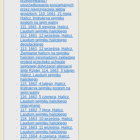
przepisywania i
uporządkowania poszarpanych
przez nieprzyjaciela aktów
grodzkich. 110. 1661, 21 maja,
Halicz. Instrukcya sejmiku
posłom na sejm walny
111. 1661, 8 sierpnia, Halicz.
Laudum sejmiku halickiego
112. 1661, 12 września, Halicz.
Laudum sejmiku halickiego
deputackiego
113. 1661, 12 września, Halicz.
Ziemianie haliccy na sejmiku
halickim zgromadzeni zakładają
protest przeciwko uchwale
sejmowej dotyczącej alienacyi
dóbr Rzptej. 114. 1662, 3 lutego,
Halicz. Laudum sejmiku
halickiego
115. 1662, 4 lutego, Halicz.
Instrukcya sejmiku posłom na
sejm walny
116. 1662, 5 czerwca, Halicz.
Laudum sejmiku halickiego
relacyjnego
117. 1662, 7 lipca, Halicz.
Laudum sejmiku halickiego
118. 1663, 10 września, Halicz.
Laudum sejmiku halickiego
119. 1663, 11 września, Halicz.
Laudum sejmiku halickiego
120. 1664, 4 czerwca, Halicz.