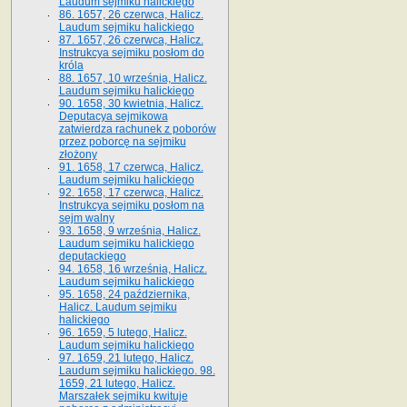
Laudum sejmiku halickiego
86. 1657, 26 czerwca, Halicz.
Laudum sejmiku halickiego
87. 1657, 26 czerwca, Halicz.
Instrukcya sejmiku posłom do
króla
88. 1657, 10 września, Halicz.
Laudum sejmiku halickiego
90. 1658, 30 kwietnia, Halicz.
Deputacya sejmikowa
zatwierdza rachunek z poborów
przez poborcę na sejmiku
złożony
91. 1658, 17 czerwca, Halicz.
Laudum sejmiku halickiego
92. 1658, 17 czerwca, Halicz.
Instrukcya sejmiku posłom na
sejm walny
93. 1658, 9 września, Halicz.
Laudum sejmiku halickiego
deputackiego
94. 1658, 16 września, Halicz.
Laudum sejmiku halickiego
95. 1658, 24 października,
Halicz. Laudum sejmiku
halickiego
96. 1659, 5 lutego, Halicz.
Laudum sejmiku halickiego
97. 1659, 21 lutego, Halicz.
Laudum sejmiku halickiego. 98.
1659, 21 lutego, Halicz.
Marszałek sejmiku kwituje