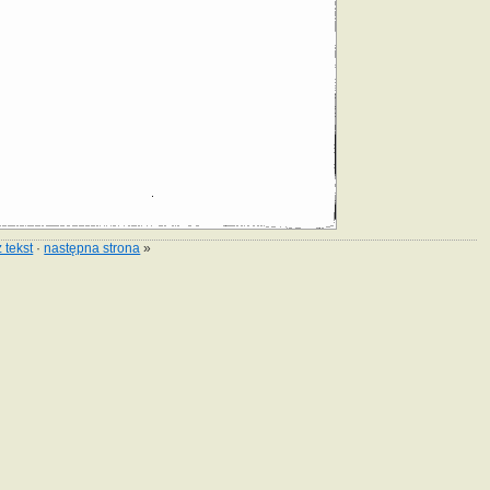
 tekst
·
następna strona
»