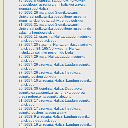
79. 1656, 8 kwietnia, Babuchów. Pułkownik
pospolitego ruszenia ziemi halickiej wzywa
ziemian pod Halicz
80. 1656, 26 maja, pod Siemikowcami.
Uniwersał pułkownika pospolitego ruszenia
ziemi halickiej do szlachty trembowelskiej
81. 1656, 31 maja, pod Siemikowcami.
Uniwersał pułkownika pospolitego ruszenia do
szlachty trembowelskiej
82. 1656, 11 września, Halicz. Laudum sejmiku
halickiego deputackiego
83. 1657, 20 stycznia, Halicz. Limitacya sejmiku
halickiego. 84. 1657, 5 kwietnia, Halicz.
Instrukcya sejmiku posłom do króla
85. 1657, 29 maja, Halicz. Laudum sejmiku
halickiego
86. 1657, 26 czerwca, Halicz. Laudum sejmiku
halickiego
87. 1657, 26 czerwca, Halicz. Instrukcya
sejmiku posłom do króla
88. 1657, 10 września, Halicz. Laudum sejmiku
halickiego
90. 1658, 30 kwietnia, Halicz. Deputacya
sejmikowa zatwierdza rachunek z poborów
przez poborcę na sejmiku złożony
91. 1658, 17 czerwca, Halicz. Laudum sejmiku
halickiego
92. 1658, 17 czerwca, Halicz. Instrukcya
sejmiku posłom na sejm walny
93. 1658, 9 września, Halicz. Laudum sejmiku
halickiego deputackiego
94. 1658, 16 września, Halicz. Laudum sejmiku