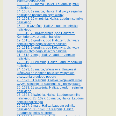
sejmiku deputackim
13. 1607, 19 marca, Halicz. Laudum sejmiku
halickiego
14. 1607, 19 marca, Halicz. Instrukcya sejmiku
halickiego posłom na sejm walny
15. 1608, 15 września, Halicz. Laudum sejmiku
halickiego
16. 13, 9 września, Halicz. Laudum sejmiku
halickiego
18. 1615, 20 października, pod Haliczem.
Konfederacya ziemian halickich
19. 1615, 1 grudnia, pod Haliczem. Uchwały
sejmiku zbrojnego szlachty halickiej
20. 1615, 1 grudnia, pod Kołomyją. Uchwały
sejmiku zbrojnego szlachty halickiej
21. 1618, 7 maja, Halicz Laudum ziemian
halickich.
22. 1619, 11 kwietnia, Halicz. Laudum sejmiku
halickiego
24. 1623, 13 marca, Warszawa. Uniwersał
królewski do ziemian halickich w sprawie
uiszczenia drugiego poboru
25. 1623, 31 sierpnia, Olesko. Wojewoda ruski
wzywa szlachtę do stawienia się na wyprawę.
26. 1623, 11 września, Halicz. Laudum sejmiku
halickiego
27. 1624, 1 kwietnia, Halicz. Laudum sejmiku
halickiego. 28. 1627, 10 marca, Halicz. Laudum
sejmiku halickiego
29. 1627, 6 maja, Halicz. Laudum sejmiku
halickiego. 30. 1628, 14 sierpnia, Halicz.
Laudum sejmiku halickiego