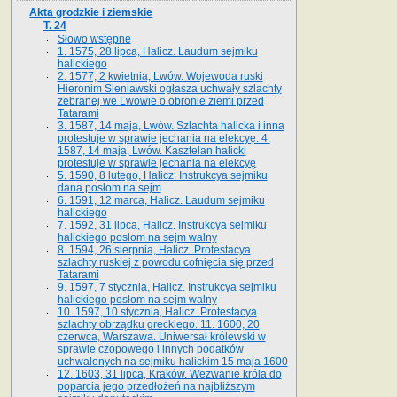
Akta grodzkie i ziemskie
T. 24
Słowo wstępne
1. 1575, 28 lipca, Halicz. Laudum sejmiku
halickiego
2. 1577, 2 kwietnia, Lwów. Wojewoda ruski
Hieronim Sieniawski ogłasza uchwały szlachty
zebranej we Lwowie o obronie ziemi przed
Tatarami
3. 1587, 14 maja, Lwów. Szlachta halicka i inna
protestuje w sprawie jechania na elekcyę. 4.
1587, 14 maja, Lwów. Kasztelan halicki
protestuje w sprawie jechania na elekcyę
5. 1590, 8 lutego, Halicz. Instrukcya sejmiku
dana posłom na sejm
6. 1591, 12 marca, Halicz. Laudum sejmiku
halickiego
7. 1592, 31 lipca, Halicz. Instrukcya sejmiku
halickiego posłom na sejm walny
8. 1594, 26 sierpnia, Halicz. Protestacya
szlachty ruskiej z powodu cofnięcia się przed
Tatarami
9. 1597, 7 stycznia, Halicz. Instrukcya sejmiku
halickiego posłom na sejm walny
10. 1597, 10 stycznia, Halicz. Protestacya
szlachty obrządku greckiego. 11. 1600, 20
czerwca, Warszawa. Uniwersał królewski w
sprawie czopowego i innych podatków
uchwalonych na sejmiku halickim 15 maja 1600
12. 1603, 31 lipca, Kraków. Wezwanie króla do
poparcia jego przedłożeń na najbliższym