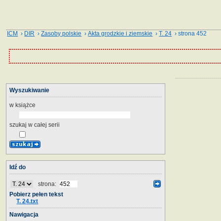
ICM
›
DIR
›
Zasoby polskie
›
Akta grodzkie i ziemskie
›
T. 24
› strona 452
Wyszukiwanie
w książce
szukaj w całej serii
Idź do
strona:
Pobierz pełen tekst
T. 24.txt
Nawigacja