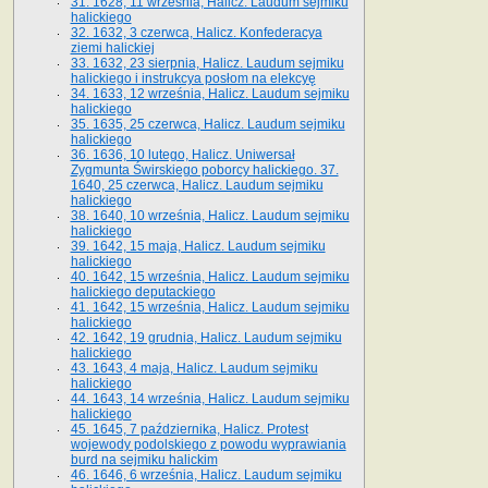
31. 1628, 11 września, Halicz. Laudum sejmiku
halickiego
32. 1632, 3 czerwca, Halicz. Konfederacya
ziemi halickiej
33. 1632, 23 sierpnia, Halicz. Laudum sejmiku
halickiego i instrukcya posłom na elekcyę
34. 1633, 12 września, Halicz. Laudum sejmiku
halickiego
35. 1635, 25 czerwca, Halicz. Laudum sejmiku
halickiego
36. 1636, 10 lutego, Halicz. Uniwersał
Zygmunta Świrskiego poborcy halickiego. 37.
1640, 25 czerwca, Halicz. Laudum sejmiku
halickiego
38. 1640, 10 września, Halicz. Laudum sejmiku
halickiego
39. 1642, 15 maja, Halicz. Laudum sejmiku
halickiego
40. 1642, 15 września, Halicz. Laudum sejmiku
halickiego deputackiego
41. 1642, 15 września, Halicz. Laudum sejmiku
halickiego
42. 1642, 19 grudnia, Halicz. Laudum sejmiku
halickiego
43. 1643, 4 maja, Halicz. Laudum sejmiku
halickiego
44. 1643, 14 września, Halicz. Laudum sejmiku
halickiego
45. 1645, 7 października, Halicz. Protest
wojewody podolskiego z powodu wyprawiania
burd na sejmiku halickim
46. 1646, 6 września, Halicz. Laudum sejmiku