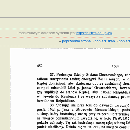
Podstawowym adresem systemu jest
https://dir.icm.edu.pl/pl/
.
«
poprzednia strona
·
pobierz skan
·
pobierz