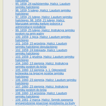
halickiego
95. 1658, 24 października, Halicz. Laudum
sejmiku halickiego
96. 1659, 5 lutego, Halicz. Laudum sejmiku
halickiego
97. 1659, 21 lutego, Halicz. Laudum sejmiku
halickiego. 98. 1659, 21 lutego, Halicz.
Marszałek sejmiku kwituje poborcę z
administracyi podatków
99. 1659, 25 lutego, Halicz. Instrukcya sejmiku
posłom na sejm walny
100. 1659, 1 lipca, Halicz. Laudum sejmiku
halickiego
101. 1659, 15 września, Halicz. Laudum
sejmiku halickiego deputackiego
102. 1659, 24 listopada, Halicz. Laudum
sejmiku halickiego
103. 1659, 1 grudnia, Halicz. Laudum sejmiku
halickiego
104. 1660, 13 sierpnia, Halicz. Instrukcya
sejmiku posłom do króla
105. 1660, 13 sierpnia, s. 1. Odpowiedź
królewska na legacyę posłów sejmiku
halickiego
106. 1660, 23 sierpnia, Halicz. Laudum sejmiku
halickiego
107. 1660, 23 sierpnia, Halicz. Instrukcya
sejmiku posłom do króla
108. 1660, 13 września, Halicz. Laudum
sejmiku halickiego
109. 1661, 2 marca, Halicz. Sejmik zapewnia
wynagrodzenie pisarzowi grodzkiemu za trudy