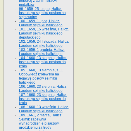
poborcę z administracyi
podatków
99. 1659, 25 lutego, Halicz.
Instrukcya sejmiku posłom na
sejm walny
100. 1659, 1 lipca, Halicz.
Laudum sejmiku halickiego
101. 1659, 15 września, Halicz.
Laudum sejmiku halickiego
deputackiego
102. 1659, 24 listopada, Halicz.
Laudum sejmiku halickiego
103. 1659, 1 grudnia, Halicz.
Laudum sejmiku halickiego
104. 1660, 13 sierpnia, Halicz.
Instrukcya sejmiku posłom do
króla
105. 1660, 13 sierpnia, s. 1.
Odpowiedź królewska na
legacyę posłów sejmiku
halickiego
106. 1660, 23 sierpnia, Halicz.
Laudum sejmiku halickiego
107. 1660, 23 sierpnia, Halicz.
Instrukcya sejmiku posłom do
króla
108. 1660, 13 września, Halicz.
Laudum sejmiku halickiego
109. 1661, 2 marca, Halicz.
Sejmik zapewnia
wynagrodzenie pisarzowi
grodzkiemu za trudy