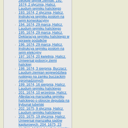
zwołuje sejmik ziemski. 192.
1674, 2 stycznia, Halicz.
Laudum sejmiku halickiego
193. 1674, 2 stycznia, Halicz.
Instrukcya sejmiku posłom na
sejm konwokacyjny
194. 1674, 29 marca, Halicz.
Laudum sejmiku halickiego
195. 1674, 29 marca, Halicz.
Deklaracya sejmiku halickiego w
sprawie podatków
196. 1674, 29 marca, Halicz.
Instrukcya sejmiku posłom na
sejm elekcyjny
197. 1674, 20 kwietnia, Halicz.
Uniwersał poborcy ziemi
halickiej
198. 1674, 3 sierpnia, Buczacz.
Laudum ziemian województwa
ruskiego na zamku buczackim
zgromadzonych
199. 1674, 16 sierpnia, Halicz.
Laudum sejmiku halickiego
201. 1674, 10 września, Halicz.
Attestacya marszałka sejmiku
halickiego o obiorze deputata na
trybunał lubelski
202. 1675, 9 stycznia, Halicz.
Laudum sejmiku halickiego
203. 1675, 19 stycznia, Halicz.
Uniwersał marszałka sądów
kapturowych. 204. 1675, 23