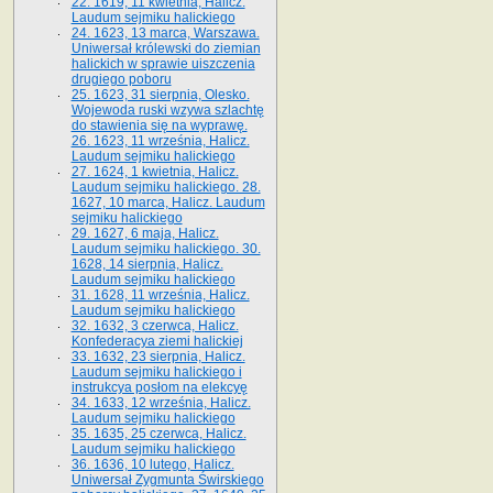
22. 1619, 11 kwietnia, Halicz.
Laudum sejmiku halickiego
24. 1623, 13 marca, Warszawa.
Uniwersał królewski do ziemian
halickich w sprawie uiszczenia
drugiego poboru
25. 1623, 31 sierpnia, Olesko.
Wojewoda ruski wzywa szlachtę
do stawienia się na wyprawę.
26. 1623, 11 września, Halicz.
Laudum sejmiku halickiego
27. 1624, 1 kwietnia, Halicz.
Laudum sejmiku halickiego. 28.
1627, 10 marca, Halicz. Laudum
sejmiku halickiego
29. 1627, 6 maja, Halicz.
Laudum sejmiku halickiego. 30.
1628, 14 sierpnia, Halicz.
Laudum sejmiku halickiego
31. 1628, 11 września, Halicz.
Laudum sejmiku halickiego
32. 1632, 3 czerwca, Halicz.
Konfederacya ziemi halickiej
33. 1632, 23 sierpnia, Halicz.
Laudum sejmiku halickiego i
instrukcya posłom na elekcyę
34. 1633, 12 września, Halicz.
Laudum sejmiku halickiego
35. 1635, 25 czerwca, Halicz.
Laudum sejmiku halickiego
36. 1636, 10 lutego, Halicz.
Uniwersał Zygmunta Świrskiego