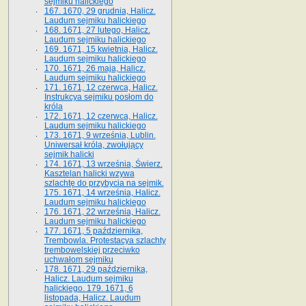
sejmiku halickiego
167. 1670, 29 grudnia, Halicz.
Laudum sejmiku halickiego
168. 1671, 27 lutego, Halicz.
Laudum sejmiku halickiego
169. 1671, 15 kwietnia, Halicz.
Laudum sejmiku halickiego
170. 1671, 26 maja, Halicz.
Laudum sejmiku halickiego
171. 1671, 12 czerwca, Halicz.
Instrukcya sejmiku posłom do
króla
172. 1671, 12 czerwca, Halicz.
Laudum sejmiku halickiego
173. 1671, 9 września, Lublin.
Uniwersał króla, zwołujący
sejmik halicki
174. 1671, 13 września, Świerz.
Kasztelan halicki wzywa
szlachtę do przybycia na sejmik.
175. 1671, 14 września, Halicz.
Laudum sejmiku halickiego
176. 1671, 22 września, Halicz.
Laudum sejmiku halickiego
177. 1671, 5 października,
Trembowla. Protestacya szlachty
trembowelskiej przeciwko
uchwałom sejmiku
178. 1671, 29 października,
Halicz. Laudum sejmiku
halickiego. 179. 1671, 6
listopada, Halicz. Laudum