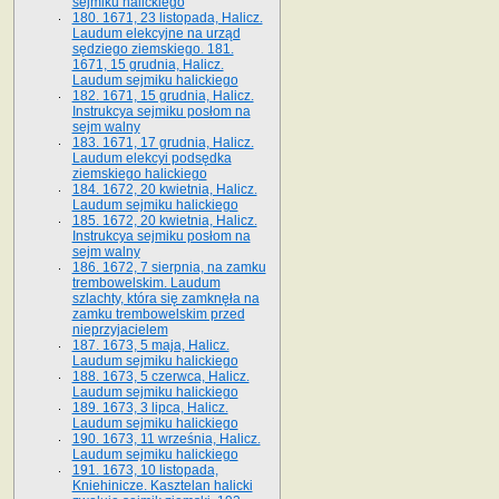
sejmiku halickiego
180. 1671, 23 listopada, Halicz.
Laudum elekcyjne na urząd
sędziego ziemskiego. 181.
1671, 15 grudnia, Halicz.
Laudum sejmiku halickiego
182. 1671, 15 grudnia, Halicz.
Instrukcya sejmiku posłom na
sejm walny
183. 1671, 17 grudnia, Halicz.
Laudum elekcyi podsędka
ziemskiego halickiego
184. 1672, 20 kwietnia, Halicz.
Laudum sejmiku halickiego
185. 1672, 20 kwietnia, Halicz.
Instrukcya sejmiku posłom na
sejm walny
186. 1672, 7 sierpnia, na zamku
trembowelskim. Laudum
szlachty, która się zamknęła na
zamku trembowelskim przed
nieprzyjacielem
187. 1673, 5 maja, Halicz.
Laudum sejmiku halickiego
188. 1673, 5 czerwca, Halicz.
Laudum sejmiku halickiego
189. 1673, 3 lipca, Halicz.
Laudum sejmiku halickiego
190. 1673, 11 września, Halicz.
Laudum sejmiku halickiego
191. 1673, 10 listopada,
Kniehinicze. Kasztelan halicki