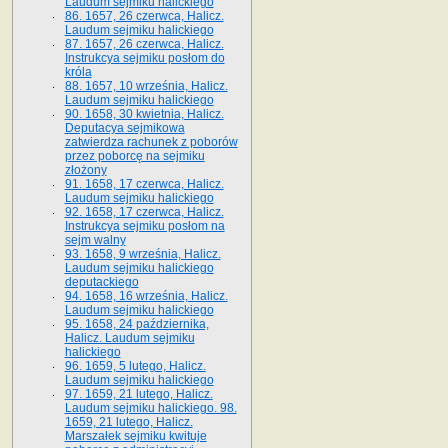
Laudum sejmiku halickiego
86. 1657, 26 czerwca, Halicz.
Laudum sejmiku halickiego
87. 1657, 26 czerwca, Halicz.
Instrukcya sejmiku posłom do
króla
88. 1657, 10 września, Halicz.
Laudum sejmiku halickiego
90. 1658, 30 kwietnia, Halicz.
Deputacya sejmikowa
zatwierdza rachunek z poborów
przez poborcę na sejmiku
złożony
91. 1658, 17 czerwca, Halicz.
Laudum sejmiku halickiego
92. 1658, 17 czerwca, Halicz.
Instrukcya sejmiku posłom na
sejm walny
93. 1658, 9 września, Halicz.
Laudum sejmiku halickiego
deputackiego
94. 1658, 16 września, Halicz.
Laudum sejmiku halickiego
95. 1658, 24 października,
Halicz. Laudum sejmiku
halickiego
96. 1659, 5 lutego, Halicz.
Laudum sejmiku halickiego
97. 1659, 21 lutego, Halicz.
Laudum sejmiku halickiego. 98.
1659, 21 lutego, Halicz.
Marszałek sejmiku kwituje