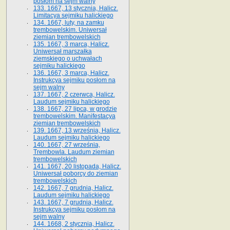
posłom na sejm walny
133. 1667, 13 stycznia, Halicz.
Limitacya sejmiku halickiego
134. 1667, luty, na zamku
trembowelskim. Uniwersał
ziemian trembowelskich
135. 1667, 3 marca, Halicz.
Uniwersał marszałka
ziemskiego o uchwałach
sejmiku halickiego
136. 1667, 3 marca, Halicz.
Instrukcya sejmiku posłom na
sejm walny
137. 1667, 2 czerwca, Halicz.
Laudum sejmiku halickiego
138. 1667, 27 lipca, w grodzie
trembowelskim. Manifestacya
ziemian trembowelskich
139. 1667, 13 września, Halicz.
Laudum sejmiku halickiego
140. 1667, 27 września,
Trembowla. Laudum ziemian
trembowelskich
141. 1667, 20 listopada, Halicz.
Uniwersał poborcy do ziemian
trembowelskich
142. 1667, 7 grudnia, Halicz.
Laudum sejmiku halickiego
143. 1667, 7 grudnia, Halicz.
Instrukcya sejmiku posłom na
sejm walny
144. 1668, 2 stycznia, Halicz.