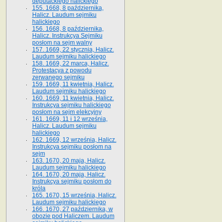
deputackiego halickiego
155. 1668, 8 października,
Halicz. Laudum sejmiku
halickiego
156. 1668, 8 października,
Halicz. Instrukcya Sejmiku
posłom na sejm walny
157. 1669, 22 stycznia, Halicz.
Laudum sejmiku halickiego
158. 1669, 22 marca, Halicz.
Protestacya z powodu
zerwanego sejmiku
159. 1669, 11 kwietnia, Halicz.
Laudum sejmiku halickiego
160. 1669, 11 kwietnia, Halicz.
Instrukcya sejmiku halickiego
posłom na sejm elekcyjny
161. 1669, 11 i 12 września,
Halicz. Laudum sejmiku
halickiego
162. 1669, 12 września, Halicz.
Instrukcya sejmiku posłom na
sejm
163. 1670, 20 maja, Halicz.
Laudum sejmiku halickiego
164. 1670, 20 maja, Halicz.
Instrukcya sejmiku posłom do
króla
165. 1670, 15 września, Halicz.
Laudum sejmiku halickiego
166. 1670, 27 października, w
obozie pod Haliczem. Laudum