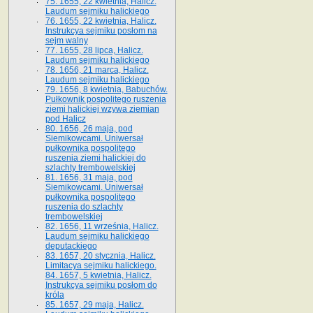
75. 1655, 22 kwietnia, Halicz.
Laudum sejmiku halickiego
76. 1655, 22 kwietnia, Halicz.
Instrukcya sejmiku posłom na
sejm walny
77. 1655, 28 lipca, Halicz.
Laudum sejmiku halickiego
78. 1656, 21 marca, Halicz.
Laudum sejmiku halickiego
79. 1656, 8 kwietnia, Babuchów.
Pułkownik pospolitego ruszenia
ziemi halickiej wzywa ziemian
pod Halicz
80. 1656, 26 maja, pod
Siemikowcami. Uniwersał
pułkownika pospolitego
ruszenia ziemi halickiej do
szlachty trembowelskiej
81. 1656, 31 maja, pod
Siemikowcami. Uniwersał
pułkownika pospolitego
ruszenia do szlachty
trembowelskiej
82. 1656, 11 września, Halicz.
Laudum sejmiku halickiego
deputackiego
83. 1657, 20 stycznia, Halicz.
Limitacya sejmiku halickiego.
84. 1657, 5 kwietnia, Halicz.
Instrukcya sejmiku posłom do
króla
85. 1657, 29 maja, Halicz.