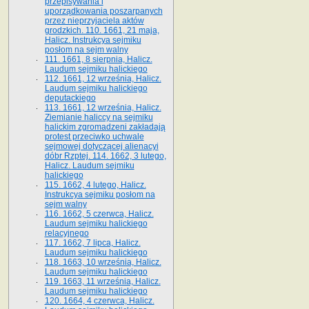
przepisywania i
uporządkowania poszarpanych
przez nieprzyjaciela aktów
grodzkich. 110. 1661, 21 maja,
Halicz. Instrukcya sejmiku
posłom na sejm walny
111. 1661, 8 sierpnia, Halicz.
Laudum sejmiku halickiego
112. 1661, 12 września, Halicz.
Laudum sejmiku halickiego
deputackiego
113. 1661, 12 września, Halicz.
Ziemianie haliccy na sejmiku
halickim zgromadzeni zakładają
protest przeciwko uchwale
sejmowej dotyczącej alienacyi
dóbr Rzptej. 114. 1662, 3 lutego,
Halicz. Laudum sejmiku
halickiego
115. 1662, 4 lutego, Halicz.
Instrukcya sejmiku posłom na
sejm walny
116. 1662, 5 czerwca, Halicz.
Laudum sejmiku halickiego
relacyjnego
117. 1662, 7 lipca, Halicz.
Laudum sejmiku halickiego
118. 1663, 10 września, Halicz.
Laudum sejmiku halickiego
119. 1663, 11 września, Halicz.
Laudum sejmiku halickiego
120. 1664, 4 czerwca, Halicz.