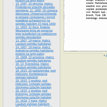
posłom na sejm walny
10. 1597, 10 stycznia, Halicz.
Protestacya szlachty obrządku
greckiego. 11. 1600, 20 czerwca,
Warszawa. Uniwersał królewski
w sprawie czopowego i innych
podatków uchwalonych na
sejmiku halickim 15 maja 1600
12. 1603, 31 lipca, Kraków.
Wezwanie króla do poparcia
jego przedłożeń na najbliższym
sejmiku deputackim
13. 1607, 19 marca, Halicz.
Laudum sejmiku halickiego
14. 1607, 19 marca, Halicz.
Instrukcya sejmiku halickiego
posłom na sejm walny
«
15. 1608, 15 września, Halicz.
Laudum sejmiku halickiego
16. 13, 9 września, Halicz.
Laudum sejmiku halickiego
18. 1615, 20 października, pod
Haliczem. Konfederacya
ziemian halickich
19. 1615, 1 grudnia, pod
Haliczem. Uchwały sejmiku
zbrojnego szlachty halickiej
20. 1615, 1 grudnia, pod
Kołomyją. Uchwały sejmiku
zbrojnego szlachty halickiej
21. 1618, 7 maja, Halicz
Laudum ziemian halickich.