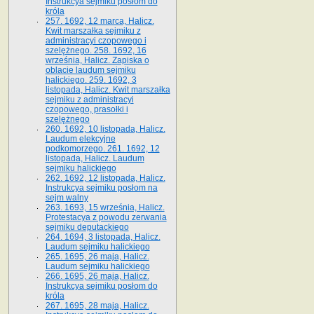
Instrukcya sejmiku posłom do
króla
257. 1692, 12 marca, Halicz.
Kwit marszałka sejmiku z
administracyi czopowego i
szelężnego. 258. 1692, 16
września, Halicz. Zapiska o
oblacie laudum sejmiku
halickiego. 259. 1692, 3
listopada, Halicz. Kwit marszałka
sejmiku z administracyi
czopowego, prasołki i
szelężnego
260. 1692, 10 listopada, Halicz.
Laudum elekcyjne
podkomorzego. 261. 1692, 12
listopada, Halicz. Laudum
sejmiku halickiego
262. 1692, 12 listopada, Halicz.
Instrukcya sejmiku posłom na
sejm walny
263. 1693, 15 września, Halicz.
Protestacya z powodu zerwania
sejmiku deputackiego
264. 1694, 3 listopada, Halicz.
Laudum sejmiku halickiego
265. 1695, 26 maja, Halicz.
Laudum sejmiku halickiego
266. 1695, 26 maja, Halicz.
Instrukcya sejmiku posłom do
króla
267. 1695, 28 maja, Halicz.