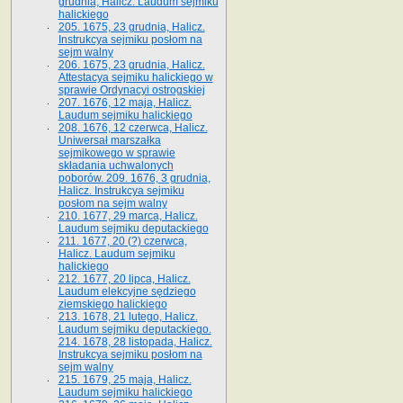
grudnia, Halicz. Laudum sejmiku
halickiego
205. 1675, 23 grudnia, Halicz.
Instrukcya sejmiku posłom na
sejm walny
206. 1675, 23 grudnia, Halicz.
Attestacya sejmiku halickiego w
sprawie Ordynacyi ostrogskiej
207. 1676, 12 maja, Halicz.
Laudum sejmiku halickiego
208. 1676, 12 czerwca, Halicz.
Uniwersał marszałka
sejmikowego w sprawie
składania uchwalonych
poborów. 209. 1676, 3 grudnia,
Halicz. Instrukcya sejmiku
posłom na sejm walny
210. 1677, 29 marca, Halicz.
Laudum sejmiku deputackiego
211. 1677, 20 (?) czerwca,
Halicz. Laudum sejmiku
halickiego
212. 1677, 20 lipca, Halicz.
Laudum elekcyjne sędziego
ziemskiego halickiego
213. 1678, 21 lutego, Halicz.
Laudum sejmiku deputackiego.
214. 1678, 28 listopada, Halicz.
Instrukcya sejmiku posłom na
sejm walny
215. 1679, 25 maja, Halicz.
Laudum sejmiku halickiego