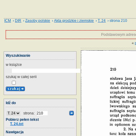
ICM
›
DIR
›
Zasoby polskie
›
Akta grodzkie i ziemskie
›
T. 24
› strona 210
Podstawowym adrese
«
Wyszukiwanie
w książce
szukaj w całej serii
Idź do
strona:
Pobierz pełen tekst
T. 24.txt
Nawigacja