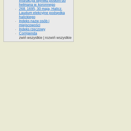
Instrukcya sejmiku posłom do
hetmana w. koronnego
268. 1695, 30 maja, Halicz.
Laudum elekcyjne podsędka
halickiego
Indeks nazw osób i
miejscowości
Indeks rzeczowy
Corrigenda
zwiń wszystkie
|
rozwiń wszystkie