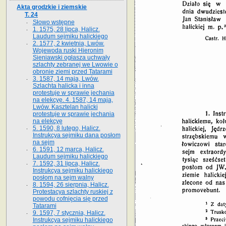
Akta grodzkie i ziemskie
T. 24
Słowo wstępne
1. 1575, 28 lipca, Halicz.
Laudum sejmiku halickiego
2. 1577, 2 kwietnia, Lwów.
Wojewoda ruski Hieronim
Sieniawski ogłasza uchwały
szlachty zebranej we Lwowie o
obronie ziemi przed Tatarami
3. 1587, 14 maja, Lwów.
Szlachta halicka i inna
protestuje w sprawie jechania
na elekcyę. 4. 1587, 14 maja,
Lwów. Kasztelan halicki
protestuje w sprawie jechania
na elekcyę
5. 1590, 8 lutego, Halicz.
Instrukcya sejmiku dana posłom
na sejm
6. 1591, 12 marca, Halicz.
Laudum sejmiku halickiego
7. 1592, 31 lipca, Halicz.
Instrukcya sejmiku halickiego
posłom na sejm walny
8. 1594, 26 sierpnia, Halicz.
Protestacya szlachty ruskiej z
powodu cofnięcia się przed
Tatarami
9. 1597, 7 stycznia, Halicz.
Instrukcya sejmiku halickiego