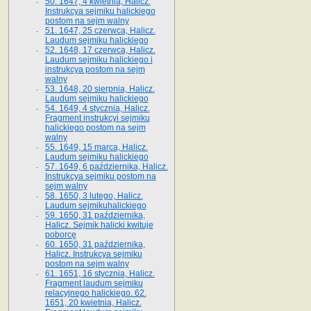
50. 1647, 4 kwietnia, Halicz.
Instrukcya sejmiku halickiego
postom na sejm walny
51. 1647, 25 czerwca, Halicz.
Laudum sejmiku halickiego
52. 1648, 17 czerwca, Halicz.
Laudum sejmiku halickiego i
instrukcya postom na sejm
walny
53. 1648, 20 sierpnia, Halicz.
Laudum sejmiku halickiego
54. 1649, 4 stycznia, Halicz.
Fragment instrukcyi sejmiku
halickiego postom na sejm
walny
55. 1649, 15 marca, Halicz.
Laudum sejmiku halickiego
57. 1649, 6 października, Halicz.
Instrukcya sejmiku postom na
sejm walny
58. 1650, 3 lutego, Halicz.
Laudum sejmikuhalickiego
59. 1650, 31 października,
Halicz. Sejmik halicki kwituje
poborcę
60. 1650, 31 października,
Halicz. Instrukcya sejmiku
postom na sejm walny
61. 1651, 16 stycznia, Halicz.
Fragment laudum sejmiku
relacyjnego halickiego. 62.
1651, 20 kwietnia, Halicz.