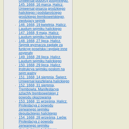
Uniwersał poborcy podymnego.
145. 1668, 16 marca, Halicz.
Uniwersał pisarza grodzkiego
halickiego i podstarościego
grodzkiego trembowelskiego,
zwołujący sejmik
146. 1668, 19 kwietnia, Halicz.
Laudum sejmiku halickiego
147. 1668, 9 maja, Halicz.
Laudum sejmiku halickiego
148. 1668, 27 lipca, Halicz.
Sejmik wyznacza zapłatę za
funkcyę poselską i wydaje inne
asygnaty
149. 1668, 28 lipca, Halicz.
Laudum sejmiku halickiego
150. 1668, 29 lipca, Halicz.
Instrukcya sejmiku posłom na
sejm walny
151. 1668, 14 sierpnia, Świerz.
Uniwersał kasztelana halickiego
152. 1668, 31 sierpnia,
Trembowla. Manifestacya
szlachty trembowelskiej z
powodu okazowania
153. 1668, 11 września, Halicz.
Protestacya z powodu
zerwanego sejmiku
deputackiego halickiego
154. 1668, 28 września, Lwów.
Protestacya z powodu
zerwanego sejmiku