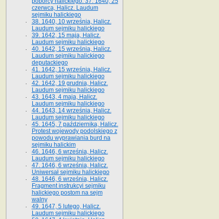
poborcy halickiego. 37. 1640, 25
czerwca, Halicz. Laudum
sejmiku halickiego
38. 1640, 10 września, Halicz.
Laudum sejmiku halickiego
39. 1642, 15 maja, Halicz.
Laudum sejmiku halickiego
40. 1642, 15 września, Halicz.
Laudum sejmiku halickiego
deputackiego
41. 1642, 15 września, Halicz.
Laudum sejmiku halickiego
42. 1642, 19 grudnia, Halicz.
Laudum sejmiku halickiego
43. 1643, 4 maja, Halicz.
Laudum sejmiku halickiego
44. 1643, 14 września, Halicz.
Laudum sejmiku halickiego
45. 1645, 7 października, Halicz.
Protest wojewody podolskiego z
powodu wyprawiania burd na
sejmiku halickim
46. 1646, 6 września, Halicz.
Laudum sejmiku halickiego
47. 1646, 6 września, Halicz.
Uniwersał sejmiku halickiego
48. 1646, 6 września, Halicz.
Fragment instrukcyi sejmiku
halickiego postom na sejm
walny
49. 1647, 5 lutego, Halicz.
Laudum sejmiku halickiego