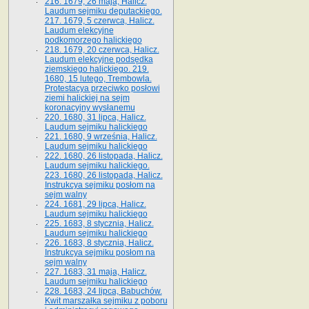
216. 1679, 26 maja, Halicz.
Laudum sejmiku deputackiego.
217. 1679, 5 czerwca, Halicz.
Laudum elekcyjne
podkomorzego halickiego
218. 1679, 20 czerwca, Halicz.
Laudum elekcyjne podsędka
ziemskiego halickiego. 219.
1680, 15 lutego, Trembowla.
Protestacya przeciwko posłowi
ziemi halickiej na sejm
koronacyjny wysłanemu
220. 1680, 31 lipca, Halicz.
Laudum sejmiku halickiego
221. 1680, 9 września, Halicz.
Laudum sejmiku halickiego
222. 1680, 26 listopada, Halicz.
Laudum sejmiku halickiego.
223. 1680, 26 listopada, Halicz.
Instrukcya sejmiku posłom na
sejm walny
224. 1681, 29 lipca, Halicz.
Laudum sejmiku halickiego
225. 1683, 8 stycznia, Halicz.
Laudum sejmiku halickiego
226. 1683, 8 stycznia, Halicz.
Instrukcya sejmiku posłom na
sejm walny
227. 1683, 31 maja, Halicz.
Laudum sejmiku halickiego
228. 1683, 24 lipca, Babuchów.
Kwit marszałka sejmiku z poboru