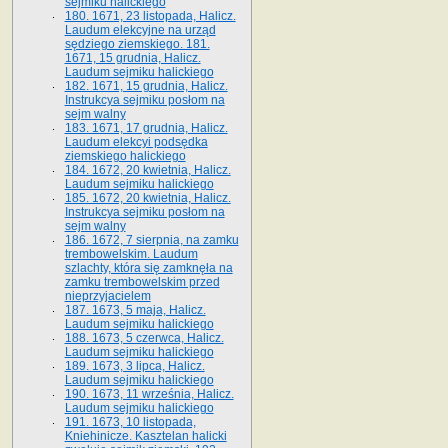
sejmiku halickiego
180. 1671, 23 listopada, Halicz.
Laudum elekcyjne na urząd
sędziego ziemskiego. 181.
1671, 15 grudnia, Halicz.
Laudum sejmiku halickiego
182. 1671, 15 grudnia, Halicz.
Instrukcya sejmiku posłom na
sejm walny
183. 1671, 17 grudnia, Halicz.
Laudum elekcyi podsędka
ziemskiego halickiego
184. 1672, 20 kwietnia, Halicz.
Laudum sejmiku halickiego
185. 1672, 20 kwietnia, Halicz.
Instrukcya sejmiku posłom na
sejm walny
186. 1672, 7 sierpnia, na zamku
trembowelskim. Laudum
szlachty, która się zamknęła na
zamku trembowelskim przed
nieprzyjacielem
187. 1673, 5 maja, Halicz.
Laudum sejmiku halickiego
188. 1673, 5 czerwca, Halicz.
Laudum sejmiku halickiego
189. 1673, 3 lipca, Halicz.
Laudum sejmiku halickiego
190. 1673, 11 września, Halicz.
Laudum sejmiku halickiego
191. 1673, 10 listopada,
Kniehinicze. Kasztelan halicki