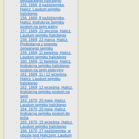
deputackiego halickiego
155. 1668, 8 października,
Halicz. Laudum sejmiku
halickiego
156. 1668, 8 października,
Halicz. Instrukcya Sejmiku
posłom na sejm walny
157. 1669, 22 stycznia, Halicz.
Laudum sejmiku halickiego
158. 1669, 22 marca, Halicz.
Protestacya z powodu
zerwanego sejmiku
159. 1669, 11 kwietnia, Halicz.
Laudum sejmiku halickiego
160. 1669, 11 kwietnia, Halicz.
Instrukcya sejmiku halickiego
posłom na sejm elekcyjny
161. 1669, 11 i 12 września,
Halicz. Laudum sejmiku
halickiego
162. 1669, 12 września, Halicz.
Instrukcya sejmiku posłom na
sejm
163. 1670, 20 maja, Halicz.
Laudum sejmiku halickiego
164. 1670, 20 maja, Halicz.
Instrukcya sejmiku posłom do
króla
165. 1670, 15 września, Halicz.
Laudum sejmiku halickiego
166. 1670, 27 października, w
obozie pod Haliczem. Laudum