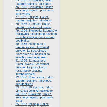
75. 1655, 22 kwietnia, Halicz.
Laudum sejmiku halickiego
76. 1655, 22 kwietnia, Halicz.
Instrukcya sejmiku posłom na
sejm walny
77. 1655, 28 lipca, Halicz.
Laudum sejmiku halickiego
78. 1656, 21 marca, Halicz.
Laudum sejmiku halickiego
79. 1656, 8 kwietnia, Babuchów.
Pułkownik pospolitego ruszenia
ziemi halickiej wzywa ziemian
pod Halicz
80. 1656, 26 maja, pod
Siemikowcami. Uniwersał
pułkownika pospolitego
ruszenia ziemi halickiej do
szlachty trembowelskiej
81. 1656, 31 maja, pod
Siemikowcami. Uniwersał
pułkownika pospolitego
ruszenia do szlachty
trembowelskiej
82. 1656, 11 września, Halicz.
Laudum sejmiku halickiego
deputackiego
83. 1657, 20 stycznia, Halicz.
Limitacya sejmiku halickiego.
84. 1657, 5 kwietnia, Halicz.
Instrukcya sejmiku posłom do
króla
85. 1657, 29 maja, Halicz.