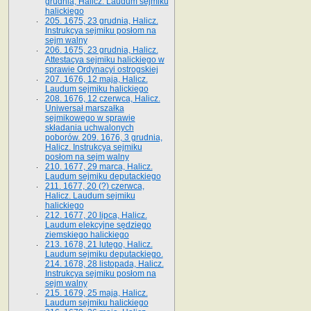
grudnia, Halicz. Laudum sejmiku
halickiego
205. 1675, 23 grudnia, Halicz.
Instrukcya sejmiku posłom na
sejm walny
206. 1675, 23 grudnia, Halicz.
Attestacya sejmiku halickiego w
sprawie Ordynacyi ostrogskiej
207. 1676, 12 maja, Halicz.
Laudum sejmiku halickiego
208. 1676, 12 czerwca, Halicz.
Uniwersał marszałka
sejmikowego w sprawie
składania uchwalonych
poborów. 209. 1676, 3 grudnia,
Halicz. Instrukcya sejmiku
posłom na sejm walny
210. 1677, 29 marca, Halicz.
Laudum sejmiku deputackiego
211. 1677, 20 (?) czerwca,
Halicz. Laudum sejmiku
halickiego
212. 1677, 20 lipca, Halicz.
Laudum elekcyjne sędziego
ziemskiego halickiego
213. 1678, 21 lutego, Halicz.
Laudum sejmiku deputackiego.
214. 1678, 28 listopada, Halicz.
Instrukcya sejmiku posłom na
sejm walny
215. 1679, 25 maja, Halicz.
Laudum sejmiku halickiego