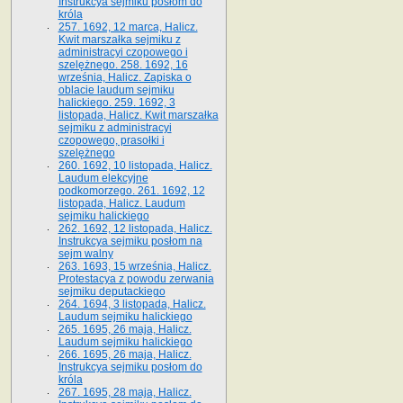
Instrukcya sejmiku posłom do
króla
257. 1692, 12 marca, Halicz.
Kwit marszałka sejmiku z
administracyi czopowego i
szelężnego. 258. 1692, 16
września, Halicz. Zapiska o
oblacie laudum sejmiku
halickiego. 259. 1692, 3
listopada, Halicz. Kwit marszałka
sejmiku z administracyi
czopowego, prasołki i
szelężnego
260. 1692, 10 listopada, Halicz.
Laudum elekcyjne
podkomorzego. 261. 1692, 12
listopada, Halicz. Laudum
sejmiku halickiego
262. 1692, 12 listopada, Halicz.
Instrukcya sejmiku posłom na
sejm walny
263. 1693, 15 września, Halicz.
Protestacya z powodu zerwania
sejmiku deputackiego
264. 1694, 3 listopada, Halicz.
Laudum sejmiku halickiego
265. 1695, 26 maja, Halicz.
Laudum sejmiku halickiego
266. 1695, 26 maja, Halicz.
Instrukcya sejmiku posłom do
króla
267. 1695, 28 maja, Halicz.