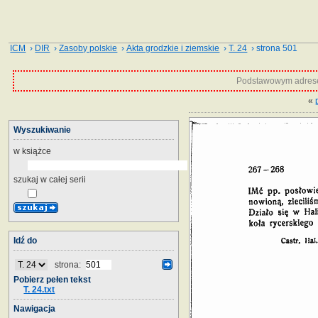
ICM
›
DIR
›
Zasoby polskie
›
Akta grodzkie i ziemskie
›
T. 24
› strona 501
Podstawowym adrese
«
Wyszukiwanie
w książce
szukaj w całej serii
Idź do
strona:
Pobierz pełen tekst
T. 24.txt
Nawigacja