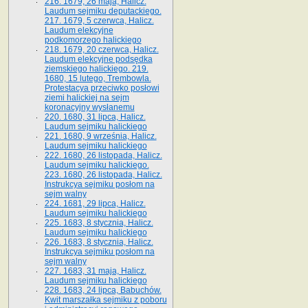
216. 1679, 26 maja, Halicz.
Laudum sejmiku deputackiego.
217. 1679, 5 czerwca, Halicz.
Laudum elekcyjne
podkomorzego halickiego
218. 1679, 20 czerwca, Halicz.
Laudum elekcyjne podsędka
ziemskiego halickiego. 219.
1680, 15 lutego, Trembowla.
Protestacya przeciwko posłowi
ziemi halickiej na sejm
koronacyjny wysłanemu
220. 1680, 31 lipca, Halicz.
Laudum sejmiku halickiego
221. 1680, 9 września, Halicz.
Laudum sejmiku halickiego
222. 1680, 26 listopada, Halicz.
Laudum sejmiku halickiego.
223. 1680, 26 listopada, Halicz.
Instrukcya sejmiku posłom na
sejm walny
224. 1681, 29 lipca, Halicz.
Laudum sejmiku halickiego
225. 1683, 8 stycznia, Halicz.
Laudum sejmiku halickiego
226. 1683, 8 stycznia, Halicz.
Instrukcya sejmiku posłom na
sejm walny
227. 1683, 31 maja, Halicz.
Laudum sejmiku halickiego
228. 1683, 24 lipca, Babuchów.
Kwit marszałka sejmiku z poboru