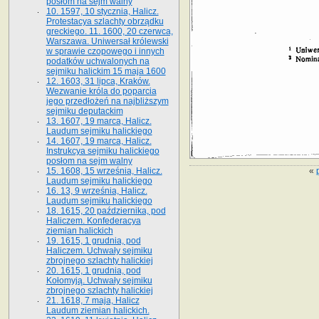
posłom na sejm walny
10. 1597, 10 stycznia, Halicz.
Protestacya szlachty obrządku
greckiego. 11. 1600, 20 czerwca,
Warszawa. Uniwersał królewski
w sprawie czopowego i innych
podatków uchwalonych na
sejmiku halickim 15 maja 1600
12. 1603, 31 lipca, Kraków.
Wezwanie króla do poparcia
jego przedłożeń na najbliższym
sejmiku deputackim
13. 1607, 19 marca, Halicz.
Laudum sejmiku halickiego
14. 1607, 19 marca, Halicz.
Instrukcya sejmiku halickiego
posłom na sejm walny
«
15. 1608, 15 września, Halicz.
Laudum sejmiku halickiego
16. 13, 9 września, Halicz.
Laudum sejmiku halickiego
18. 1615, 20 października, pod
Haliczem. Konfederacya
ziemian halickich
19. 1615, 1 grudnia, pod
Haliczem. Uchwały sejmiku
zbrojnego szlachty halickiej
20. 1615, 1 grudnia, pod
Kołomyją. Uchwały sejmiku
zbrojnego szlachty halickiej
21. 1618, 7 maja, Halicz
Laudum ziemian halickich.