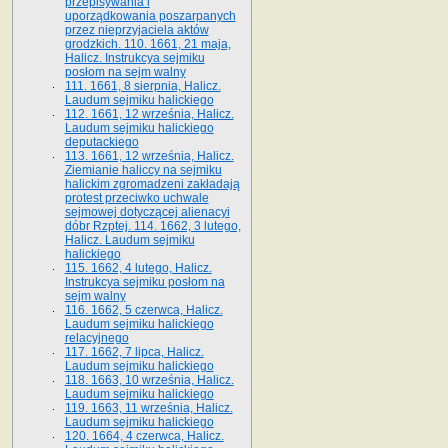
przepisywania i
uporządkowania poszarpanych
przez nieprzyjaciela aktów
grodzkich. 110. 1661, 21 maja,
Halicz. Instrukcya sejmiku
posłom na sejm walny
111. 1661, 8 sierpnia, Halicz.
Laudum sejmiku halickiego
112. 1661, 12 września, Halicz.
Laudum sejmiku halickiego
deputackiego
113. 1661, 12 września, Halicz.
Ziemianie haliccy na sejmiku
halickim zgromadzeni zakładają
protest przeciwko uchwale
sejmowej dotyczącej alienacyi
dóbr Rzptej. 114. 1662, 3 lutego,
Halicz. Laudum sejmiku
halickiego
115. 1662, 4 lutego, Halicz.
Instrukcya sejmiku posłom na
sejm walny
116. 1662, 5 czerwca, Halicz.
Laudum sejmiku halickiego
relacyjnego
117. 1662, 7 lipca, Halicz.
Laudum sejmiku halickiego
118. 1663, 10 września, Halicz.
Laudum sejmiku halickiego
119. 1663, 11 września, Halicz.
Laudum sejmiku halickiego
120. 1664, 4 czerwca, Halicz.