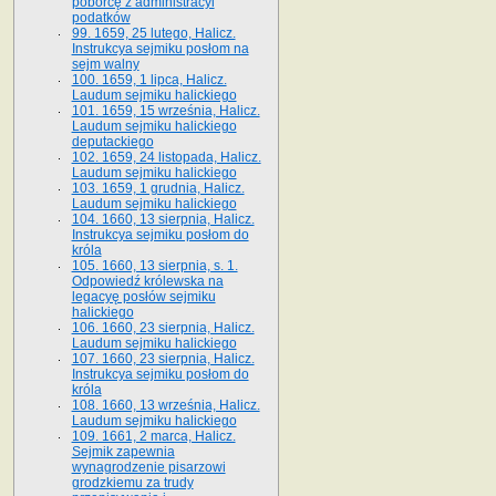
poborcę z administracyi
podatków
99. 1659, 25 lutego, Halicz.
Instrukcya sejmiku posłom na
sejm walny
100. 1659, 1 lipca, Halicz.
Laudum sejmiku halickiego
101. 1659, 15 września, Halicz.
Laudum sejmiku halickiego
deputackiego
102. 1659, 24 listopada, Halicz.
Laudum sejmiku halickiego
103. 1659, 1 grudnia, Halicz.
Laudum sejmiku halickiego
104. 1660, 13 sierpnia, Halicz.
Instrukcya sejmiku posłom do
króla
105. 1660, 13 sierpnia, s. 1.
Odpowiedź królewska na
legacyę posłów sejmiku
halickiego
106. 1660, 23 sierpnia, Halicz.
Laudum sejmiku halickiego
107. 1660, 23 sierpnia, Halicz.
Instrukcya sejmiku posłom do
króla
108. 1660, 13 września, Halicz.
Laudum sejmiku halickiego
109. 1661, 2 marca, Halicz.
Sejmik zapewnia
wynagrodzenie pisarzowi
grodzkiemu za trudy