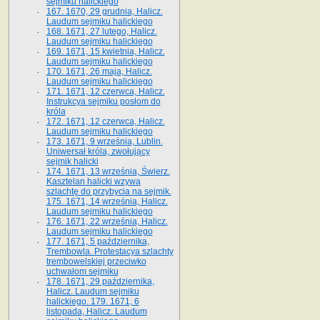
sejmiku halickiego
167. 1670, 29 grudnia, Halicz.
Laudum sejmiku halickiego
168. 1671, 27 lutego, Halicz.
Laudum sejmiku halickiego
169. 1671, 15 kwietnia, Halicz.
Laudum sejmiku halickiego
170. 1671, 26 maja, Halicz.
Laudum sejmiku halickiego
171. 1671, 12 czerwca, Halicz.
Instrukcya sejmiku posłom do
króla
172. 1671, 12 czerwca, Halicz.
Laudum sejmiku halickiego
173. 1671, 9 września, Lublin.
Uniwersał króla, zwołujący
sejmik halicki
174. 1671, 13 września, Świerz.
Kasztelan halicki wzywa
szlachtę do przybycia na sejmik.
175. 1671, 14 września, Halicz.
Laudum sejmiku halickiego
176. 1671, 22 września, Halicz.
Laudum sejmiku halickiego
177. 1671, 5 października,
Trembowla. Protestacya szlachty
trembowelskiej przeciwko
uchwałom sejmiku
178. 1671, 29 października,
Halicz. Laudum sejmiku
halickiego. 179. 1671, 6
listopada, Halicz. Laudum