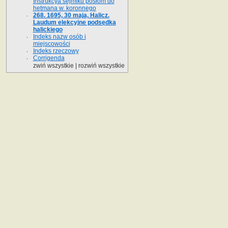
Instrukcya sejmiku posłom do
hetmana w. koronnego
268. 1695, 30 maja, Halicz.
Laudum elekcyjne podsędka
halickiego
Indeks nazw osób i
miejscowości
Indeks rzeczowy
Corrigenda
zwiń wszystkie
|
rozwiń wszystkie