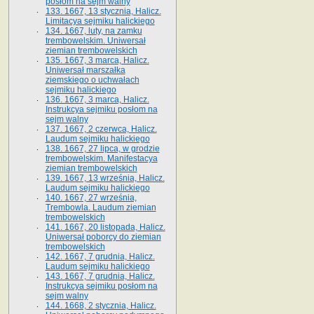
posłom na sejm walny
133. 1667, 13 stycznia, Halicz.
Limitacya sejmiku halickiego
134. 1667, luty, na zamku
trembowelskim. Uniwersał
ziemian trembowelskich
135. 1667, 3 marca, Halicz.
Uniwersał marszałka
ziemskiego o uchwałach
sejmiku halickiego
136. 1667, 3 marca, Halicz.
Instrukcya sejmiku posłom na
sejm walny
137. 1667, 2 czerwca, Halicz.
Laudum sejmiku halickiego
138. 1667, 27 lipca, w grodzie
trembowelskim. Manifestacya
ziemian trembowelskich
139. 1667, 13 września, Halicz.
Laudum sejmiku halickiego
140. 1667, 27 września,
Trembowla. Laudum ziemian
trembowelskich
141. 1667, 20 listopada, Halicz.
Uniwersał poborcy do ziemian
trembowelskich
142. 1667, 7 grudnia, Halicz.
Laudum sejmiku halickiego
143. 1667, 7 grudnia, Halicz.
Instrukcya sejmiku posłom na
sejm walny
144. 1668, 2 stycznia, Halicz.