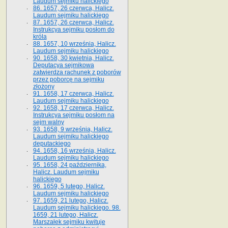
Laudum sejmiku halickiego
86. 1657, 26 czerwca, Halicz.
Laudum sejmiku halickiego
87. 1657, 26 czerwca, Halicz.
Instrukcya sejmiku posłom do
króla
88. 1657, 10 września, Halicz.
Laudum sejmiku halickiego
90. 1658, 30 kwietnia, Halicz.
Deputacya sejmikowa
zatwierdza rachunek z poborów
przez poborcę na sejmiku
złożony
91. 1658, 17 czerwca, Halicz.
Laudum sejmiku halickiego
92. 1658, 17 czerwca, Halicz.
Instrukcya sejmiku posłom na
sejm walny
93. 1658, 9 września, Halicz.
Laudum sejmiku halickiego
deputackiego
94. 1658, 16 września, Halicz.
Laudum sejmiku halickiego
95. 1658, 24 października,
Halicz. Laudum sejmiku
halickiego
96. 1659, 5 lutego, Halicz.
Laudum sejmiku halickiego
97. 1659, 21 lutego, Halicz.
Laudum sejmiku halickiego. 98.
1659, 21 lutego, Halicz.
Marszałek sejmiku kwituje