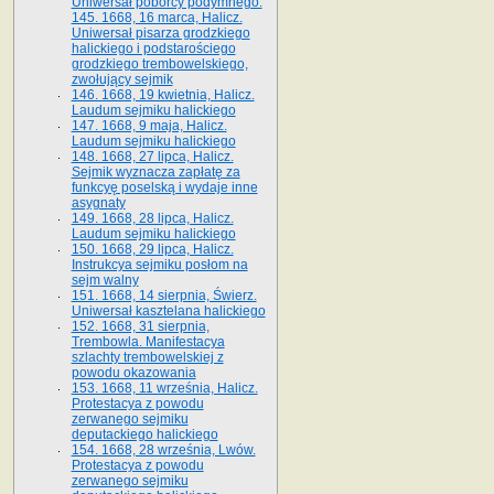
Uniwersał poborcy podymnego.
145. 1668, 16 marca, Halicz.
Uniwersał pisarza grodzkiego
halickiego i podstarościego
grodzkiego trembowelskiego,
zwołujący sejmik
146. 1668, 19 kwietnia, Halicz.
Laudum sejmiku halickiego
147. 1668, 9 maja, Halicz.
Laudum sejmiku halickiego
148. 1668, 27 lipca, Halicz.
Sejmik wyznacza zapłatę za
funkcyę poselską i wydaje inne
asygnaty
149. 1668, 28 lipca, Halicz.
Laudum sejmiku halickiego
150. 1668, 29 lipca, Halicz.
Instrukcya sejmiku posłom na
sejm walny
151. 1668, 14 sierpnia, Świerz.
Uniwersał kasztelana halickiego
152. 1668, 31 sierpnia,
Trembowla. Manifestacya
szlachty trembowelskiej z
powodu okazowania
153. 1668, 11 września, Halicz.
Protestacya z powodu
zerwanego sejmiku
deputackiego halickiego
154. 1668, 28 września, Lwów.
Protestacya z powodu
zerwanego sejmiku