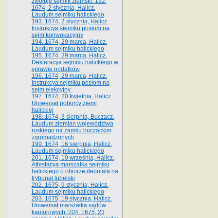
zwołuje sejmik ziemski. 192.
1674, 2 stycznia, Halicz.
Laudum sejmiku halickiego
193. 1674, 2 stycznia, Halicz.
Instrukcya sejmiku posłom na
sejm konwokacyjny
194. 1674, 29 marca, Halicz.
Laudum sejmiku halickiego
195. 1674, 29 marca, Halicz.
Deklaracya sejmiku halickiego w
sprawie podatków
196. 1674, 29 marca, Halicz.
Instrukcya sejmiku posłom na
sejm elekcyjny
197. 1674, 20 kwietnia, Halicz.
Uniwersał poborcy ziemi
halickiej
198. 1674, 3 sierpnia, Buczacz.
Laudum ziemian województwa
ruskiego na zamku buczackim
zgromadzonych
199. 1674, 16 sierpnia, Halicz.
Laudum sejmiku halickiego
201. 1674, 10 września, Halicz.
Attestacya marszałka sejmiku
halickiego o obiorze deputata na
trybunał lubelski
202. 1675, 9 stycznia, Halicz.
Laudum sejmiku halickiego
203. 1675, 19 stycznia, Halicz.
Uniwersał marszałka sądów
kapturowych. 204. 1675, 23