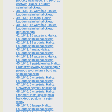
poborcy halickiego. 37. 1640, 25
czerwca, Halicz. Laudum
sejmiku halickiego
38. 1640, 10 września, Halicz.
Laudum sejmiku halickiego
39. 1642, 15 maja, Halicz.
Laudum sejmiku halickiego
40. 1642, 15 września, Halicz.
Laudum sejmiku halickiego
deputackiego
41. 1642, 15 września, Halicz.
Laudum sejmiku halickiego
42. 1642, 19 grudnia, Halicz.
Laudum sejmiku halickiego
43. 1643, 4 maja, Halicz.
Laudum sejmiku halickiego
44. 1643, 14 września, Halicz.
Laudum sejmiku halickiego
45. 1645, 7 października, Halicz.
Protest wojewody podolskiego z
powodu wyprawiania burd na
sejmiku halickim
46. 1646, 6 września, Halicz.
Laudum sejmiku halickiego
47. 1646, 6 września, Halicz.
Uniwersał sejmiku halickiego
48. 1646, 6 września, Halicz.
Fragment instrukcyi sejmiku
halickiego postom na sejm
walny
49. 1647, 5 lutego, Halicz.
Laudum sejmiku halickiego