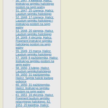
50. 1647, 4 kwietnia, Halicz.
Instrukcya sejmiku halickiego
postom na sejm walny
51. 1647, 25 czerwca, Halicz.
Laudum sejmiku halickiego
52. 1648, 17 czerwca, Halicz.
Laudum sejmiku halickiego i
instrukcya postom na sejm
walny
53. 1648, 20 sierpnia, Halicz.
Laudum sejmiku halickiego
54. 1649, 4 stycznia, Halicz.
Fragment instrukcyi sejmiku
halickiego postom na sejm
walny
55. 1649, 15 marca, Halicz.
Laudum sejmiku halickiego
57. 1649, 6 października, Halicz.
Instrukcya sejmiku postom na
sejm walny
58. 1650, 3 lutego, Halicz.
Laudum sejmikuhalickiego
59. 1650, 31 października,
Halicz. Sejmik halicki kwituje
poborcę
60. 1650, 31 października,
Halicz. Instrukcya sejmiku
postom na sejm walny
61. 1651, 16 stycznia, Halicz.
Fragment laudum sejmiku
relacyjnego halickiego. 62.
1651, 20 kwietnia, Halicz.