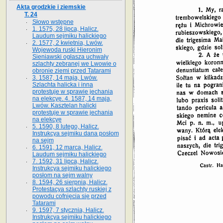
Akta grodzkie i ziemskie
T. 24
Słowo wstępne
1. 1575, 28 lipca, Halicz.
Laudum sejmiku halickiego
2. 1577, 2 kwietnia, Lwów.
Wojewoda ruski Hieronim
Sieniawski ogłasza uchwały
szlachty zebranej we Lwowie o
obronie ziemi przed Tatarami
3. 1587, 14 maja, Lwów.
Szlachta halicka i inna
protestuje w sprawie jechania
na elekcyę. 4. 1587, 14 maja,
Lwów. Kasztelan halicki
protestuje w sprawie jechania
na elekcyę
5. 1590, 8 lutego, Halicz.
Instrukcya sejmiku dana posłom
na sejm
6. 1591, 12 marca, Halicz.
Laudum sejmiku halickiego
7. 1592, 31 lipca, Halicz.
Instrukcya sejmiku halickiego
posłom na sejm walny
8. 1594, 26 sierpnia, Halicz.
Protestacya szlachty ruskiej z
powodu cofnięcia się przed
Tatarami
9. 1597, 7 stycznia, Halicz.
Instrukcya sejmiku halickiego