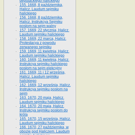
deputackiego halickiego
155. 1668, 8 października,
Halicz. Laudum sejmiku
halickiego
156. 1668, 8 października,
Halicz. Instrukcya Sejmiku
posłom na sejm walny
157. 1669, 22 stycznia, Halicz.
Laudum sejmiku halickiego
158. 1669, 22 marca, Halicz.
Protestacya z powodu
zerwanego sejmiku
159. 1669, 11 kwietnia, Halicz.
Laudum sejmiku halickiego
160. 1669, 11 kwietnia, Halicz.
Instrukcya sejmiku halickiego
posłom na sejm elekcyjny
161. 1669, 11 i 12 września,
Halicz. Laudum sejmiku
halickiego
162. 1669, 12 września, Halicz.
Instrukcya sejmiku posłom na
sejm
163. 1670, 20 maja, Halicz.
Laudum sejmiku halickiego
164. 1670, 20 maja, Halicz.
Instrukcya sejmiku posłom do
króla
165. 1670, 15 września, Halicz.
Laudum sejmiku halickiego
166. 1670, 27 października, w
obozie pod Haliczem. Laudum