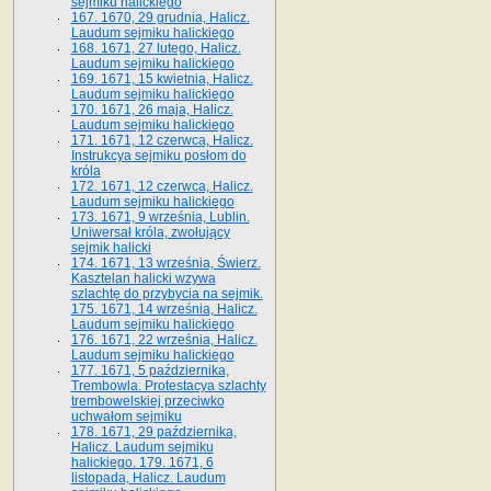
sejmiku halickiego
167. 1670, 29 grudnia, Halicz.
Laudum sejmiku halickiego
168. 1671, 27 lutego, Halicz.
Laudum sejmiku halickiego
169. 1671, 15 kwietnia, Halicz.
Laudum sejmiku halickiego
170. 1671, 26 maja, Halicz.
Laudum sejmiku halickiego
171. 1671, 12 czerwca, Halicz.
Instrukcya sejmiku posłom do
króla
172. 1671, 12 czerwca, Halicz.
Laudum sejmiku halickiego
173. 1671, 9 września, Lublin.
Uniwersał króla, zwołujący
sejmik halicki
174. 1671, 13 września, Świerz.
Kasztelan halicki wzywa
szlachtę do przybycia na sejmik.
175. 1671, 14 września, Halicz.
Laudum sejmiku halickiego
176. 1671, 22 września, Halicz.
Laudum sejmiku halickiego
177. 1671, 5 października,
Trembowla. Protestacya szlachty
trembowelskiej przeciwko
uchwałom sejmiku
178. 1671, 29 października,
Halicz. Laudum sejmiku
halickiego. 179. 1671, 6
listopada, Halicz. Laudum