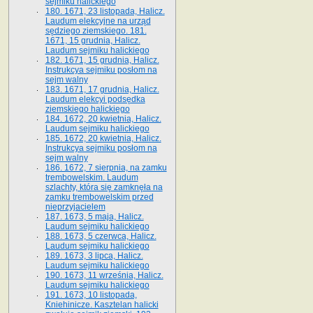
sejmiku halickiego
180. 1671, 23 listopada, Halicz.
Laudum elekcyjne na urząd
sędziego ziemskiego. 181.
1671, 15 grudnia, Halicz.
Laudum sejmiku halickiego
182. 1671, 15 grudnia, Halicz.
Instrukcya sejmiku posłom na
sejm walny
183. 1671, 17 grudnia, Halicz.
Laudum elekcyi podsędka
ziemskiego halickiego
184. 1672, 20 kwietnia, Halicz.
Laudum sejmiku halickiego
185. 1672, 20 kwietnia, Halicz.
Instrukcya sejmiku posłom na
sejm walny
186. 1672, 7 sierpnia, na zamku
trembowelskim. Laudum
szlachty, która się zamknęła na
zamku trembowelskim przed
nieprzyjacielem
187. 1673, 5 maja, Halicz.
Laudum sejmiku halickiego
188. 1673, 5 czerwca, Halicz.
Laudum sejmiku halickiego
189. 1673, 3 lipca, Halicz.
Laudum sejmiku halickiego
190. 1673, 11 września, Halicz.
Laudum sejmiku halickiego
191. 1673, 10 listopada,
Kniehinicze. Kasztelan halicki