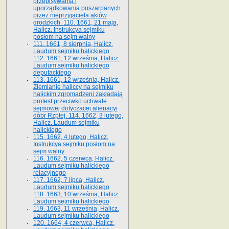
przepisywania i
uporządkowania poszarpanych
przez nieprzyjaciela aktów
grodzkich. 110. 1661, 21 maja,
Halicz. Instrukcya sejmiku
posłom na sejm walny
111. 1661, 8 sierpnia, Halicz.
Laudum sejmiku halickiego
112. 1661, 12 września, Halicz.
Laudum sejmiku halickiego
deputackiego
113. 1661, 12 września, Halicz.
Ziemianie haliccy na sejmiku
halickim zgromadzeni zakładają
protest przeciwko uchwale
sejmowej dotyczącej alienacyi
dóbr Rzptej. 114. 1662, 3 lutego,
Halicz. Laudum sejmiku
halickiego
115. 1662, 4 lutego, Halicz.
Instrukcya sejmiku posłom na
sejm walny
116. 1662, 5 czerwca, Halicz.
Laudum sejmiku halickiego
relacyjnego
117. 1662, 7 lipca, Halicz.
Laudum sejmiku halickiego
118. 1663, 10 września, Halicz.
Laudum sejmiku halickiego
119. 1663, 11 września, Halicz.
Laudum sejmiku halickiego
120. 1664, 4 czerwca, Halicz.