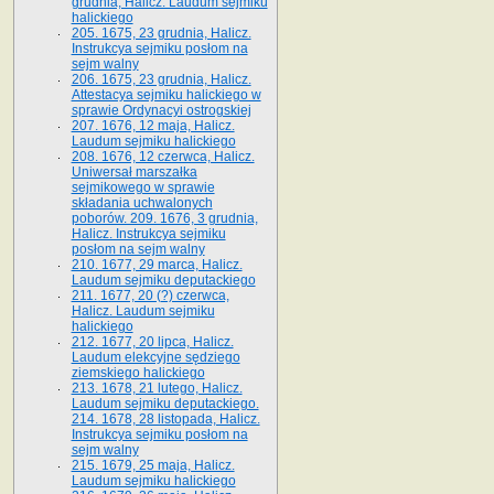
grudnia, Halicz. Laudum sejmiku
halickiego
205. 1675, 23 grudnia, Halicz.
Instrukcya sejmiku posłom na
sejm walny
206. 1675, 23 grudnia, Halicz.
Attestacya sejmiku halickiego w
sprawie Ordynacyi ostrogskiej
207. 1676, 12 maja, Halicz.
Laudum sejmiku halickiego
208. 1676, 12 czerwca, Halicz.
Uniwersał marszałka
sejmikowego w sprawie
składania uchwalonych
poborów. 209. 1676, 3 grudnia,
Halicz. Instrukcya sejmiku
posłom na sejm walny
210. 1677, 29 marca, Halicz.
Laudum sejmiku deputackiego
211. 1677, 20 (?) czerwca,
Halicz. Laudum sejmiku
halickiego
212. 1677, 20 lipca, Halicz.
Laudum elekcyjne sędziego
ziemskiego halickiego
213. 1678, 21 lutego, Halicz.
Laudum sejmiku deputackiego.
214. 1678, 28 listopada, Halicz.
Instrukcya sejmiku posłom na
sejm walny
215. 1679, 25 maja, Halicz.
Laudum sejmiku halickiego