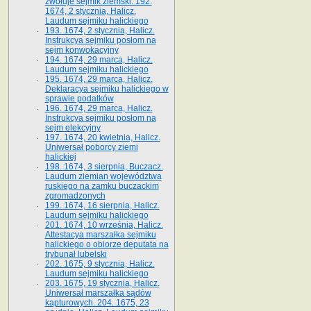
zwołuje sejmik ziemski. 192.
1674, 2 stycznia, Halicz.
Laudum sejmiku halickiego
193. 1674, 2 stycznia, Halicz.
Instrukcya sejmiku posłom na
sejm konwokacyjny
194. 1674, 29 marca, Halicz.
Laudum sejmiku halickiego
195. 1674, 29 marca, Halicz.
Deklaracya sejmiku halickiego w
sprawie podatków
196. 1674, 29 marca, Halicz.
Instrukcya sejmiku posłom na
sejm elekcyjny
197. 1674, 20 kwietnia, Halicz.
Uniwersał poborcy ziemi
halickiej
198. 1674, 3 sierpnia, Buczacz.
Laudum ziemian województwa
ruskiego na zamku buczackim
zgromadzonych
199. 1674, 16 sierpnia, Halicz.
Laudum sejmiku halickiego
201. 1674, 10 września, Halicz.
Attestacya marszałka sejmiku
halickiego o obiorze deputata na
trybunał lubelski
202. 1675, 9 stycznia, Halicz.
Laudum sejmiku halickiego
203. 1675, 19 stycznia, Halicz.
Uniwersał marszałka sądów
kapturowych. 204. 1675, 23