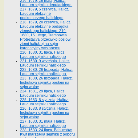
216. 1679, 26 maja, Halicz.
Laudum sejmiku deputackiego.
217. 1679, 5 czerwca, Halicz.
Laudum elekcyjne
podkomorzego halickiego
218. 1679, 20 czerwca, Halicz.
Laudum elekcyjne podsędka
ziemskiego halickiego. 219.
1680, 15 lutego, Trembowla.
Protestacya przeciwko posłowi
ziemi halickiej na sejm
koronacyjny wysłanemu
220. 1680, 31 lipca, Halicz.
Laudum sejmiku halickiego
221. 1680, 9 września, Halicz.
Laudum sejmiku halickiego
222. 1680, 26 listopada, Halicz.
Laudum sejmiku halickiego.
223. 1680, 26 listopada, Halicz.
Instrukcya sejmiku posłom na
sejm walny
224. 1681, 29 lipca, Halicz.
Laudum sejmiku halickiego
225. 1683, 8 stycznia, Halicz.
Laudum sejmiku halickiego
226. 1683, 8 stycznia, Halicz.
Instrukcya sejmiku posłom na
sejm walny
227. 1683, 31 maja, Halicz.
Laudum sejmiku halickiego
228. 1683, 24 lipca, Babuchów.
Kwit marszałka sejmiku z poboru