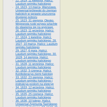
22. 1619, 11 kwietnia, Halicz.
Laudum sejmiku halickiego
24. 1623, 13 marca, Warszawa.
Uniwersał królewski do ziemian
halickich w sprawie uiszczenia
drugiego poboru
25. 1623, 31 sierpnia, Olesko.
Wojewoda ruski wzywa szlachtę
do stawienia się na wyprawę.
26. 1623, 11 września, Halicz.
Laudum sejmiku halickiego
27. 1624, 1 kwietnia, Halicz.
Laudum sejmiku halickiego. 28.
1627, 10 marca, Halicz. Laudum
sejmiku halickiego
29. 1627, 6 maja, Halicz.
Laudum sejmiku halickiego. 30.
1628, 14 sierpnia, Halicz.
Laudum sejmiku halickiego
31. 1628, 11 września, Halicz.
Laudum sejmiku halickiego
32. 1632, 3 czerwca, Halicz.
Konfederacya ziemi halickiej
33. 1632, 23 sierpnia, Halicz.
Laudum sejmiku halickiego i
instrukcya posłom na elekcyę
34. 1633, 12 września, Halicz.
Laudum sejmiku halickiego
35. 1635, 25 czerwca, Halicz.
Laudum sejmiku halickiego
36. 1636, 10 lutego, Halicz.
Uniwersał Zygmunta Świrskiego