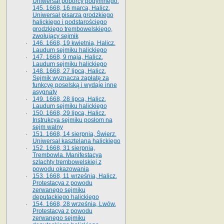
Uniwersał poborcy podymnego.
145. 1668, 16 marca, Halicz.
Uniwersał pisarza grodzkiego
halickiego i podstarościego
grodzkiego trembowelskiego,
zwołujący sejmik
146. 1668, 19 kwietnia, Halicz.
Laudum sejmiku halickiego
147. 1668, 9 maja, Halicz.
Laudum sejmiku halickiego
148. 1668, 27 lipca, Halicz.
Sejmik wyznacza zapłatę za
funkcyę poselską i wydaje inne
asygnaty
149. 1668, 28 lipca, Halicz.
Laudum sejmiku halickiego
150. 1668, 29 lipca, Halicz.
Instrukcya sejmiku posłom na
sejm walny
151. 1668, 14 sierpnia, Świerz.
Uniwersał kasztelana halickiego
152. 1668, 31 sierpnia,
Trembowla. Manifestacya
szlachty trembowelskiej z
powodu okazowania
153. 1668, 11 września, Halicz.
Protestacya z powodu
zerwanego sejmiku
deputackiego halickiego
154. 1668, 28 września, Lwów.
Protestacya z powodu
zerwanego sejmiku