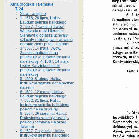
Akta grodzkie i ziemskie
T. 24
Słowo wstępne
1. 1575, 28 lipca, Halicz.
Laudum sejmiku halickiego
2. 1577, 2 kwietnia, Lwów.
Wojewoda ruski Hieronim
Sieniawski ogłasza uchwały
szlachty zebranej we Lwowie o
obronie ziemi przed Tatarami
3. 1587, 14 maja, Lwów.
Szlachta halicka i inna
protestuje w sprawie jechania
na elekcyę. 4. 1587, 14 maja,
Lwów. Kasztelan halicki
protestuje w sprawie jechania
na elekcyę
5. 1590, 8 lutego, Halicz.
Instrukcya sejmiku dana posłom
na sejm
6. 1591, 12 marca, Halicz.
Laudum sejmiku halickiego
7. 1592, 31 lipca, Halicz.
Instrukcya sejmiku halickiego
posłom na sejm walny
8. 1594, 26 sierpnia, Halicz.
Protestacya szlachty ruskiej z
powodu cofnięcia się przed
Tatarami
9. 1597, 7 stycznia, Halicz.
Instrukcya sejmiku halickiego