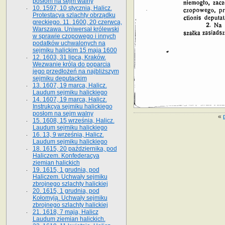
posłom na sejm walny
10. 1597, 10 stycznia, Halicz.
Protestacya szlachty obrządku
greckiego. 11. 1600, 20 czerwca,
Warszawa. Uniwersał królewski
w sprawie czopowego i innych
podatków uchwalonych na
sejmiku halickim 15 maja 1600
12. 1603, 31 lipca, Kraków.
Wezwanie króla do poparcia
jego przedłożeń na najbliższym
sejmiku deputackim
13. 1607, 19 marca, Halicz.
Laudum sejmiku halickiego
14. 1607, 19 marca, Halicz.
Instrukcya sejmiku halickiego
posłom na sejm walny
«
15. 1608, 15 września, Halicz.
Laudum sejmiku halickiego
16. 13, 9 września, Halicz.
Laudum sejmiku halickiego
18. 1615, 20 października, pod
Haliczem. Konfederacya
ziemian halickich
19. 1615, 1 grudnia, pod
Haliczem. Uchwały sejmiku
zbrojnego szlachty halickiej
20. 1615, 1 grudnia, pod
Kołomyją. Uchwały sejmiku
zbrojnego szlachty halickiej
21. 1618, 7 maja, Halicz
Laudum ziemian halickich.