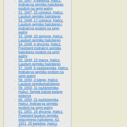
50. 1647, 4 kwietnia, Halicz.
Instrukcya sejmiku halickiego
postom na sejm walny
51. 1647, 25 czerwca, Halicz.
Laudum sejmiku halickiego
52. 1648, 17 czerwca, Halicz.
Laudum sejmiku halickiego i
instrukcya postom na sejm
walny
53. 1648, 20 sierpnia, Halicz.
Laudum sejmiku halickiego
54. 1649, 4 stycznia, Halicz.
Fragment instrukcyi sejmiku
halickiego postom na sejm
walny
55. 1649, 15 marca, Halicz.
Laudum sejmiku halickiego
57. 1649, 6 października, Halicz.
Instrukcya sejmiku postom na
sejm walny
58. 1650, 3 lutego, Halicz.
Laudum sejmikuhalickiego
59. 1650, 31 października,
Halicz. Sejmik halicki kwituje
poborcę
60. 1650, 31 października,
Halicz. Instrukcya sejmiku
postom na sejm walny
61. 1651, 16 stycznia, Halicz.
Fragment laudum sejmiku
relacyjnego halickiego. 62.
1651, 20 kwietnia, Halicz.