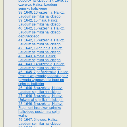
poborcy halickiego. 37. 1640, 25
czerwca, Halicz. Laudum
sejmiku halickiego
38. 1640, 10 września, Halicz.
Laudum sejmiku halickiego
39. 1642, 15 maja, Halicz.
Laudum sejmiku halickiego
40. 1642, 15 września, Halicz.
Laudum sejmiku halickiego
deputackiego
41. 1642, 15 września, Halicz.
Laudum sejmiku halickiego
42. 1642, 19 grudnia, Halicz.
Laudum sejmiku halickiego
43. 1643, 4 maja, Halicz.
Laudum sejmiku halickiego
44. 1643, 14 września, Halicz.
Laudum sejmiku halickiego
45. 1645, 7 października, Halicz.
Protest wojewody podolskiego z
powodu wyprawiania burd na
sejmiku halickim
46. 1646, 6 września, Halicz.
Laudum sejmiku halickiego
47. 1646, 6 września, Halicz.
Uniwersał sejmiku halickiego
48. 1646, 6 września, Halicz.
Fragment instrukcyi sejmiku
halickiego postom na sejm
walny
49. 1647, 5 lutego, Halicz.
Laudum sejmiku halickiego