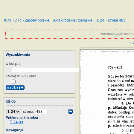
ICM
›
DIR
›
Zasoby polskie
›
Akta grodzkie i ziemskie
›
T. 24
› strona 483
Podstawowym adrese
«
Wyszukiwanie
w książce
szukaj w całej serii
Idź do
strona:
Pobierz pełen tekst
T. 24.txt
Nawigacja