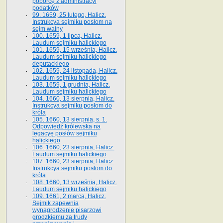
poborcę z administracyi
podatków
99. 1659, 25 lutego, Halicz.
Instrukcya sejmiku posłom na
sejm walny
100. 1659, 1 lipca, Halicz.
Laudum sejmiku halickiego
101. 1659, 15 września, Halicz.
Laudum sejmiku halickiego
deputackiego
102. 1659, 24 listopada, Halicz.
Laudum sejmiku halickiego
103. 1659, 1 grudnia, Halicz.
Laudum sejmiku halickiego
104. 1660, 13 sierpnia, Halicz.
Instrukcya sejmiku posłom do
króla
105. 1660, 13 sierpnia, s. 1.
Odpowiedź królewska na
legacyę posłów sejmiku
halickiego
106. 1660, 23 sierpnia, Halicz.
Laudum sejmiku halickiego
107. 1660, 23 sierpnia, Halicz.
Instrukcya sejmiku posłom do
króla
108. 1660, 13 września, Halicz.
Laudum sejmiku halickiego
109. 1661, 2 marca, Halicz.
Sejmik zapewnia
wynagrodzenie pisarzowi
grodzkiemu za trudy