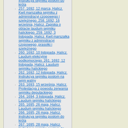
Instrukcya sejmiku posłom do
króla
257. 1692, 12 marca, Halicz.
Kwit marszałka sejmiku z
administracyi czopowego i
szelężnego. 258. 1692, 16
września, Halicz. Zapiska o
oblacie laudum sejmiku
halickiego. 259. 1692, 3
listopada, Halicz. Kwit marszałka
sejmiku z administracyi
czopowego, prasołki i
szelężnego
260. 1692, 10 listopada, Halicz.
Laudum elekcyjne
podkomorzego. 261. 1692, 12
listopada, Halicz. Laudum
sejmiku halickiego
262. 1692, 12 listopada, Halicz.
Instrukcya sejmiku posłom na
sejm walny
263. 1693, 15 września, Halicz.
Protestacya z powodu zerwania
sejmiku deputackiego
264. 1694, 3 listopada, Halicz.
Laudum sejmiku halickiego
265. 1695, 26 maja, Halicz.
Laudum sejmiku halickiego
266. 1695, 26 maja, Halicz.
Instrukcya sejmiku posłom do
króla
267. 1695, 28 maja, Halicz.