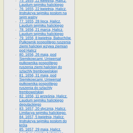
75. 1655, 22 kwietnia, Halicz.
Laudum sejmiku halickiego
76. 1655, 22 kwietnia, Halicz.
Instrukcya sejmiku posłom na
sejm walny
77. 1655, 28 lipca, Halicz.
Laudum sejmiku halickiego
78. 1656, 21 marca, Halicz.
Laudum sejmiku halickiego
79. 1656, 8 kwietnia, Babuchów.
Pułkownik pospolitego ruszenia
ziemi halickiej wzywa ziemian
pod Halicz
80. 1656, 26 maja, pod
Siemikowcami. Uniwersał
pułkownika pospolitego
ruszenia ziemi halickiej do
szlachty trembowelskiej
81. 1656, 31 maja, pod
Siemikowcami. Uniwersał
pułkownika pospolitego
ruszenia do szlachty
trembowelskiej
82. 1656, 11 września, Halicz.
Laudum sejmiku halickiego
deputackiego
83. 1657, 20 stycznia, Halicz.
Limitacya sejmiku halickiego.
84. 1657, 5 kwietnia, Halicz.
Instrukcya sejmiku posłom do
króla
85. 1657, 29 maja, Halicz.