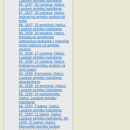
Laudum sejmiku halickiego
86. 1657, 26 czerwca, Halicz.
Laudum sejmiku halickiego
87. 1657, 26 czerwca, Halicz.
Instrukcya sejmiku posłom do
króla
88. 1657, 10 września, Halicz.
Laudum sejmiku halickiego
90. 1658, 30 kwietnia, Halicz.
Deputacya sejmikowa
zatwierdza rachunek z poborów
przez poborcę na sejmiku
złożony
91. 1658, 17 czerwca, Halicz.
Laudum sejmiku halickiego
92. 1658, 17 czerwca, Halicz.
Instrukcya sejmiku posłom na
sejm walny
93. 1658, 9 września, Halicz.
Laudum sejmiku halickiego
deputackiego
94. 1658, 16 września, Halicz.
Laudum sejmiku halickiego
95. 1658, 24 października,
Halicz. Laudum sejmiku
halickiego
96. 1659, 5 lutego, Halicz.
Laudum sejmiku halickiego
97. 1659, 21 lutego, Halicz.
Laudum sejmiku halickiego. 98.
1659, 21 lutego, Halicz.
Marszałek sejmiku kwituje