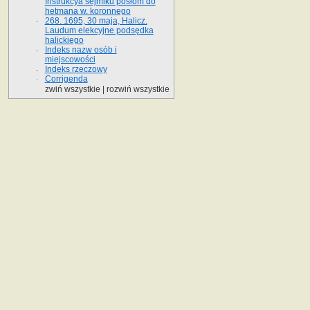
Instrukcya sejmiku posłom do
hetmana w. koronnego
268. 1695, 30 maja, Halicz.
Laudum elekcyjne podsędka
halickiego
Indeks nazw osób i
miejscowości
Indeks rzeczowy
Corrigenda
zwiń wszystkie
|
rozwiń wszystkie