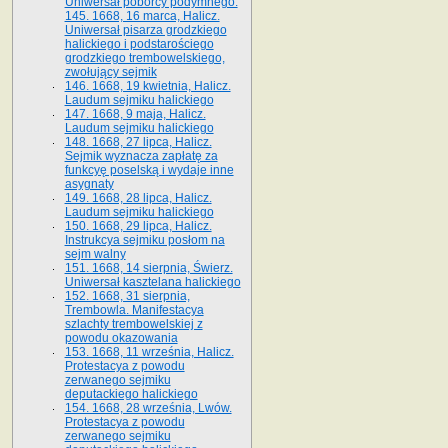
Uniwersał poborcy podymnego.
145. 1668, 16 marca, Halicz.
Uniwersał pisarza grodzkiego
halickiego i podstarościego
grodzkiego trembowelskiego,
zwołujący sejmik
146. 1668, 19 kwietnia, Halicz.
Laudum sejmiku halickiego
147. 1668, 9 maja, Halicz.
Laudum sejmiku halickiego
148. 1668, 27 lipca, Halicz.
Sejmik wyznacza zapłatę za
funkcyę poselską i wydaje inne
asygnaty
149. 1668, 28 lipca, Halicz.
Laudum sejmiku halickiego
150. 1668, 29 lipca, Halicz.
Instrukcya sejmiku posłom na
sejm walny
151. 1668, 14 sierpnia, Świerz.
Uniwersał kasztelana halickiego
152. 1668, 31 sierpnia,
Trembowla. Manifestacya
szlachty trembowelskiej z
powodu okazowania
153. 1668, 11 września, Halicz.
Protestacya z powodu
zerwanego sejmiku
deputackiego halickiego
154. 1668, 28 września, Lwów.
Protestacya z powodu
zerwanego sejmiku