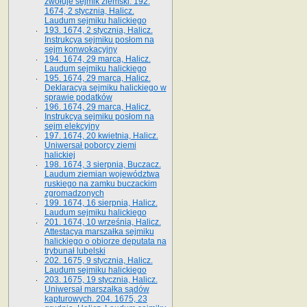
zwołuje sejmik ziemski. 192.
1674, 2 stycznia, Halicz.
Laudum sejmiku halickiego
193. 1674, 2 stycznia, Halicz.
Instrukcya sejmiku posłom na
sejm konwokacyjny
194. 1674, 29 marca, Halicz.
Laudum sejmiku halickiego
195. 1674, 29 marca, Halicz.
Deklaracya sejmiku halickiego w
sprawie podatków
196. 1674, 29 marca, Halicz.
Instrukcya sejmiku posłom na
sejm elekcyjny
197. 1674, 20 kwietnia, Halicz.
Uniwersał poborcy ziemi
halickiej
198. 1674, 3 sierpnia, Buczacz.
Laudum ziemian województwa
ruskiego na zamku buczackim
zgromadzonych
199. 1674, 16 sierpnia, Halicz.
Laudum sejmiku halickiego
201. 1674, 10 września, Halicz.
Attestacya marszałka sejmiku
halickiego o obiorze deputata na
trybunał lubelski
202. 1675, 9 stycznia, Halicz.
Laudum sejmiku halickiego
203. 1675, 19 stycznia, Halicz.
Uniwersał marszałka sądów
kapturowych. 204. 1675, 23