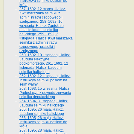
Instrukcya sejmiku posłom do
króla
257. 1692, 12 marca, Halicz.
Kwit marszałka sejmiku z
administracyi czopowego i
szelężnego. 258. 1692, 16
września, Halicz. Zapiska o
oblacie laudum sejmiku
halickiego. 259. 1692, 3
listopada, Halicz. Kwit marszałka
sejmiku z administracyi
czopowego, prasołki i
szelężnego
260. 1692, 10 listopada, Halicz.
Laudum elekcyjne
podkomorzego. 261. 1692, 12
listopada, Halicz. Laudum
sejmiku halickiego
262. 1692, 12 listopada, Halicz.
Instrukcya sejmiku posłom na
sejm walny
263. 1693, 15 września, Halicz.
Protestacya z powodu zerwania
sejmiku deputackiego
264. 1694, 3 listopada, Halicz.
Laudum sejmiku halickiego
265. 1695, 26 maja, Halicz.
Laudum sejmiku halickiego
266. 1695, 26 maja, Halicz.
Instrukcya sejmiku posłom do
króla
267. 1695, 28 maja, Halicz.