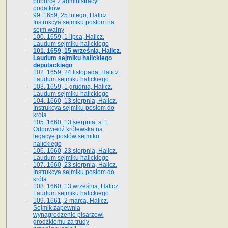
poborcę z administracyi
podatków
99. 1659, 25 lutego, Halicz.
Instrukcya sejmiku posłom na
sejm walny
100. 1659, 1 lipca, Halicz.
Laudum sejmiku halickiego
101. 1659, 15 września, Halicz.
Laudum sejmiku halickiego
deputackiego
102. 1659, 24 listopada, Halicz.
Laudum sejmiku halickiego
103. 1659, 1 grudnia, Halicz.
Laudum sejmiku halickiego
104. 1660, 13 sierpnia, Halicz.
Instrukcya sejmiku posłom do
króla
105. 1660, 13 sierpnia, s. 1.
Odpowiedź królewska na
legacyę posłów sejmiku
halickiego
106. 1660, 23 sierpnia, Halicz.
Laudum sejmiku halickiego
107. 1660, 23 sierpnia, Halicz.
Instrukcya sejmiku posłom do
króla
108. 1660, 13 września, Halicz.
Laudum sejmiku halickiego
109. 1661, 2 marca, Halicz.
Sejmik zapewnia
wynagrodzenie pisarzowi
grodzkiemu za trudy