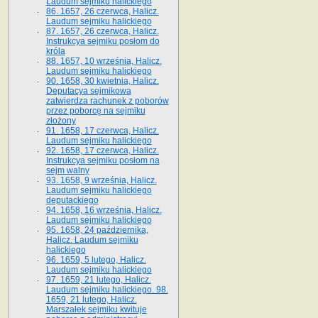
Laudum sejmiku halickiego
86. 1657, 26 czerwca, Halicz.
Laudum sejmiku halickiego
87. 1657, 26 czerwca, Halicz.
Instrukcya sejmiku posłom do
króla
88. 1657, 10 września, Halicz.
Laudum sejmiku halickiego
90. 1658, 30 kwietnia, Halicz.
Deputacya sejmikowa
zatwierdza rachunek z poborów
przez poborcę na sejmiku
złożony
91. 1658, 17 czerwca, Halicz.
Laudum sejmiku halickiego
92. 1658, 17 czerwca, Halicz.
Instrukcya sejmiku posłom na
sejm walny
93. 1658, 9 września, Halicz.
Laudum sejmiku halickiego
deputackiego
94. 1658, 16 września, Halicz.
Laudum sejmiku halickiego
95. 1658, 24 października,
Halicz. Laudum sejmiku
halickiego
96. 1659, 5 lutego, Halicz.
Laudum sejmiku halickiego
97. 1659, 21 lutego, Halicz.
Laudum sejmiku halickiego. 98.
1659, 21 lutego, Halicz.
Marszałek sejmiku kwituje