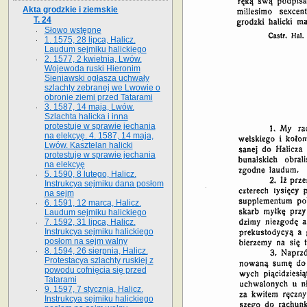
Akta grodzkie i ziemskie
T. 24
Słowo wstępne
1. 1575, 28 lipca, Halicz.
Laudum sejmiku halickiego
2. 1577, 2 kwietnia, Lwów.
Wojewoda ruski Hieronim
Sieniawski ogłasza uchwały
szlachty zebranej we Lwowie o
obronie ziemi przed Tatarami
3. 1587, 14 maja, Lwów.
Szlachta halicka i inna
protestuje w sprawie jechania
na elekcyę. 4. 1587, 14 maja,
Lwów. Kasztelan halicki
protestuje w sprawie jechania
na elekcyę
5. 1590, 8 lutego, Halicz.
Instrukcya sejmiku dana posłom
na sejm
6. 1591, 12 marca, Halicz.
Laudum sejmiku halickiego
7. 1592, 31 lipca, Halicz.
Instrukcya sejmiku halickiego
posłom na sejm walny
8. 1594, 26 sierpnia, Halicz.
Protestacya szlachty ruskiej z
powodu cofnięcia się przed
Tatarami
9. 1597, 7 stycznia, Halicz.
Instrukcya sejmiku halickiego