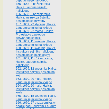
deputackiego halickiego
155. 1668, 8 października,
Halicz. Laudum sejmiku
halickiego
156. 1668, 8 października,
Halicz. Instrukcya Sejmiku
posłom na sejm walny
157. 1669, 22 stycznia, Halicz.
Laudum sejmiku halickiego
158. 1669, 22 marca, Halicz.
Protestacya z powodu
zerwanego sejmiku
159. 1669, 11 kwietnia, Halicz.
Laudum sejmiku halickiego
160. 1669, 11 kwietnia, Halicz.
Instrukcya sejmiku halickiego
posłom na sejm elekcyjny
161. 1669, 11 i 12 września,
Halicz. Laudum sejmiku
halickiego
162. 1669, 12 września, Halicz.
Instrukcya sejmiku posłom na
sejm
163. 1670, 20 maja, Halicz.
Laudum sejmiku halickiego
164. 1670, 20 maja, Halicz.
Instrukcya sejmiku posłom do
króla
165. 1670, 15 września, Halicz.
Laudum sejmiku halickiego
166. 1670, 27 października, w
obozie pod Haliczem. Laudum