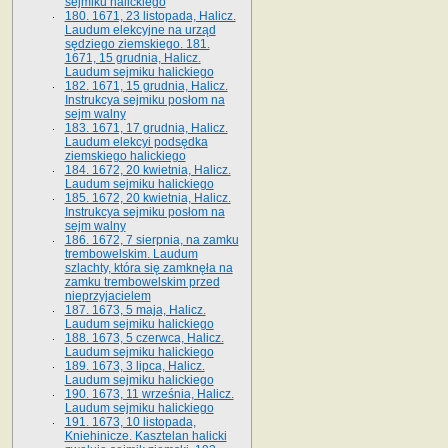
sejmiku halickiego
180. 1671, 23 listopada, Halicz.
Laudum elekcyjne na urząd
sędziego ziemskiego. 181.
1671, 15 grudnia, Halicz.
Laudum sejmiku halickiego
182. 1671, 15 grudnia, Halicz.
Instrukcya sejmiku posłom na
sejm walny
183. 1671, 17 grudnia, Halicz.
Laudum elekcyi podsędka
ziemskiego halickiego
184. 1672, 20 kwietnia, Halicz.
Laudum sejmiku halickiego
185. 1672, 20 kwietnia, Halicz.
Instrukcya sejmiku posłom na
sejm walny
186. 1672, 7 sierpnia, na zamku
trembowelskim. Laudum
szlachty, która się zamknęła na
zamku trembowelskim przed
nieprzyjacielem
187. 1673, 5 maja, Halicz.
Laudum sejmiku halickiego
188. 1673, 5 czerwca, Halicz.
Laudum sejmiku halickiego
189. 1673, 3 lipca, Halicz.
Laudum sejmiku halickiego
190. 1673, 11 września, Halicz.
Laudum sejmiku halickiego
191. 1673, 10 listopada,
Kniehinicze. Kasztelan halicki