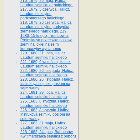
216. 1679, 26 maja, Halicz.
Laudum sejmiku deputackiego.
217. 1679, 5 czerwca, Halicz.
Laudum elekcyjne
podkomorzego halickiego
218. 1679, 20 czerwca, Halicz.
Laudum elekcyjne podsędka
ziemskiego halickiego. 219.
1680, 15 lutego, Trembowla.
Protestacya przeciwko posłowi
ziemi halickiej na sejm
koronacyjny wysłanemu
220. 1680, 31 lipca, Halicz.
Laudum sejmiku halickiego
221. 1680, 9 września, Halicz.
Laudum sejmiku halickiego
222. 1680, 26 listopada, Halicz.
Laudum sejmiku halickiego.
223. 1680, 26 listopada, Halicz.
Instrukcya sejmiku posłom na
sejm walny
224. 1681, 29 lipca, Halicz.
Laudum sejmiku halickiego
225. 1683, 8 stycznia, Halicz.
Laudum sejmiku halickiego
226. 1683, 8 stycznia, Halicz.
Instrukcya sejmiku posłom na
sejm walny
227. 1683, 31 maja, Halicz.
Laudum sejmiku halickiego
228. 1683, 24 lipca, Babuchów.
Kwit marszałka sejmiku z poboru