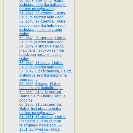
50. 1647, 4 kwietnia, Halicz.
Instrukcya sejmiku halickiego
postom na sejm walny
51. 1647, 25 czerwca, Halicz.
Laudum sejmiku halickiego
52. 1648, 17 czerwca, Halicz.
Laudum sejmiku halickiego i
instrukcya postom na sejm
walny
53. 1648, 20 sierpnia, Halicz.
Laudum sejmiku halickiego
54. 1649, 4 stycznia, Halicz.
Fragment instrukcyi sejmiku
halickiego postom na sejm
walny
55. 1649, 15 marca, Halicz.
Laudum sejmiku halickiego
57. 1649, 6 października, Halicz.
Instrukcya sejmiku postom na
sejm walny
58. 1650, 3 lutego, Halicz.
Laudum sejmikuhalickiego
59. 1650, 31 października,
Halicz. Sejmik halicki kwituje
poborcę
60. 1650, 31 października,
Halicz. Instrukcya sejmiku
postom na sejm walny
61. 1651, 16 stycznia, Halicz.
Fragment laudum sejmiku
relacyjnego halickiego. 62.
1651, 20 kwietnia, Halicz.