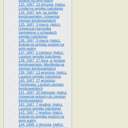
posłom na sejm walny
133. 1667, 13 stycznia, Halicz.
Limitacya sejmiku halickiego
134. 1667, luty, na zamku
trembowelskim. Uniwersał
ziemian trembowelskich
135. 1667, 3 marca, Halicz.
Uniwersał marszałka
ziemskiego o uchwałach
sejmiku halickiego
136. 1667, 3 marca, Halicz.
Instrukcya sejmiku posłom na
sejm walny
137. 1667, 2 czerwca, Halicz.
Laudum sejmiku halickiego
138. 1667, 27 lipca, w grodzie
trembowelskim. Manifestacya
ziemian trembowelskich
139. 1667, 13 września, Halicz.
Laudum sejmiku halickiego
140. 1667, 27 września,
Trembowla. Laudum ziemian
trembowelskich
141. 1667, 20 listopada, Halicz.
Uniwersał poborcy do ziemian
trembowelskich
142. 1667, 7 grudnia, Halicz.
Laudum sejmiku halickiego
143. 1667, 7 grudnia, Halicz.
Instrukcya sejmiku posłom na
sejm walny
144. 1668, 2 stycznia, Halicz.