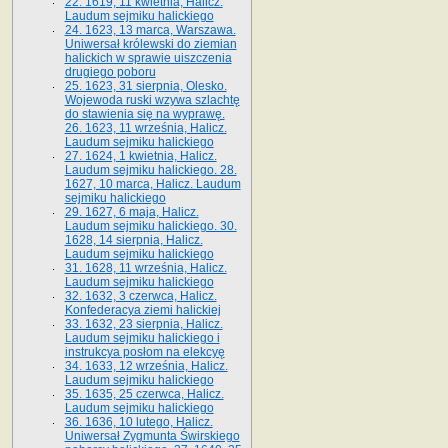
22. 1619, 11 kwietnia, Halicz.
Laudum sejmiku halickiego
24. 1623, 13 marca, Warszawa.
Uniwersał królewski do ziemian
halickich w sprawie uiszczenia
drugiego poboru
25. 1623, 31 sierpnia, Olesko.
Wojewoda ruski wzywa szlachtę
do stawienia się na wyprawę.
26. 1623, 11 września, Halicz.
Laudum sejmiku halickiego
27. 1624, 1 kwietnia, Halicz.
Laudum sejmiku halickiego. 28.
1627, 10 marca, Halicz. Laudum
sejmiku halickiego
29. 1627, 6 maja, Halicz.
Laudum sejmiku halickiego. 30.
1628, 14 sierpnia, Halicz.
Laudum sejmiku halickiego
31. 1628, 11 września, Halicz.
Laudum sejmiku halickiego
32. 1632, 3 czerwca, Halicz.
Konfederacya ziemi halickiej
33. 1632, 23 sierpnia, Halicz.
Laudum sejmiku halickiego i
instrukcya posłom na elekcyę
34. 1633, 12 września, Halicz.
Laudum sejmiku halickiego
35. 1635, 25 czerwca, Halicz.
Laudum sejmiku halickiego
36. 1636, 10 lutego, Halicz.
Uniwersał Zygmunta Świrskiego