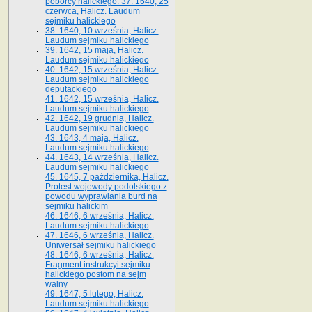
poborcy halickiego. 37. 1640, 25
czerwca, Halicz. Laudum
sejmiku halickiego
38. 1640, 10 września, Halicz.
Laudum sejmiku halickiego
39. 1642, 15 maja, Halicz.
Laudum sejmiku halickiego
40. 1642, 15 września, Halicz.
Laudum sejmiku halickiego
deputackiego
41. 1642, 15 września, Halicz.
Laudum sejmiku halickiego
42. 1642, 19 grudnia, Halicz.
Laudum sejmiku halickiego
43. 1643, 4 maja, Halicz.
Laudum sejmiku halickiego
44. 1643, 14 września, Halicz.
Laudum sejmiku halickiego
45. 1645, 7 października, Halicz.
Protest wojewody podolskiego z
powodu wyprawiania burd na
sejmiku halickim
46. 1646, 6 września, Halicz.
Laudum sejmiku halickiego
47. 1646, 6 września, Halicz.
Uniwersał sejmiku halickiego
48. 1646, 6 września, Halicz.
Fragment instrukcyi sejmiku
halickiego postom na sejm
walny
49. 1647, 5 lutego, Halicz.
Laudum sejmiku halickiego