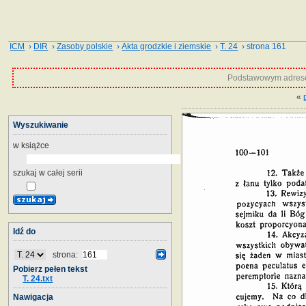
ICM
›
DIR
›
Zasoby polskie
›
Akta grodzkie i ziemskie
›
T. 24
› strona 161
Podstawowym adrese
«
Wyszukiwanie
w książce
szukaj w całej serii
Idź do
strona:
Pobierz pełen tekst
T. 24.txt
Nawigacja