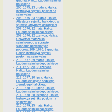
grudnia, Halicz. Laudum sejmiku
halickiego
205. 1675, 23 grudnia, Halicz.
Instrukcya sejmiku posłom na
sejm walny
206. 1675, 23 grudnia, Halicz.
Attestacya sejmiku halickiego w
sprawie Ordynacyi ostrogskiej
207. 1676, 12 maja, Halicz.
Laudum sejmiku halickiego
208. 1676, 12 czerwca, Halicz.
Uniwersał marszałka
sejmikowego w sprawie
składania uchwalonych
poborów. 209. 1676, 3 grudnia,
Halicz. Instrukcya sejmiku
posłom na sejm walny
210. 1677, 29 marca, Halicz.
Laudum sejmiku deputackiego
211. 1677, 20 (?) czerwca,
Halicz. Laudum sejmiku
halickiego
212. 1677, 20 lipca, Halicz.
Laudum elekcyjne sędziego
ziemskiego halickiego
213. 1678, 21 lutego, Halicz.
Laudum sejmiku deputackiego.
214. 1678, 28 listopada, Halicz.
Instrukcya sejmiku posłom na
sejm walny
215. 1679, 25 maja, Halicz.
Laudum sejmiku halickiego