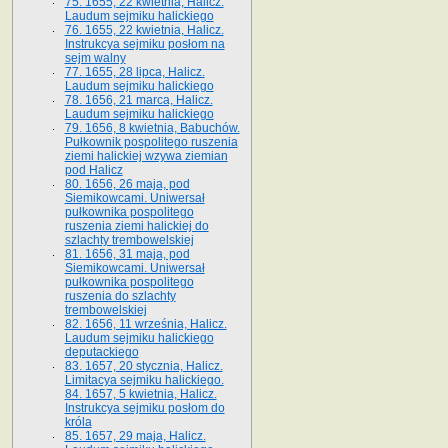
75. 1655, 22 kwietnia, Halicz.
Laudum sejmiku halickiego
76. 1655, 22 kwietnia, Halicz.
Instrukcya sejmiku posłom na
sejm walny
77. 1655, 28 lipca, Halicz.
Laudum sejmiku halickiego
78. 1656, 21 marca, Halicz.
Laudum sejmiku halickiego
79. 1656, 8 kwietnia, Babuchów.
Pułkownik pospolitego ruszenia
ziemi halickiej wzywa ziemian
pod Halicz
80. 1656, 26 maja, pod
Siemikowcami. Uniwersał
pułkownika pospolitego
ruszenia ziemi halickiej do
szlachty trembowelskiej
81. 1656, 31 maja, pod
Siemikowcami. Uniwersał
pułkownika pospolitego
ruszenia do szlachty
trembowelskiej
82. 1656, 11 września, Halicz.
Laudum sejmiku halickiego
deputackiego
83. 1657, 20 stycznia, Halicz.
Limitacya sejmiku halickiego.
84. 1657, 5 kwietnia, Halicz.
Instrukcya sejmiku posłom do
króla
85. 1657, 29 maja, Halicz.