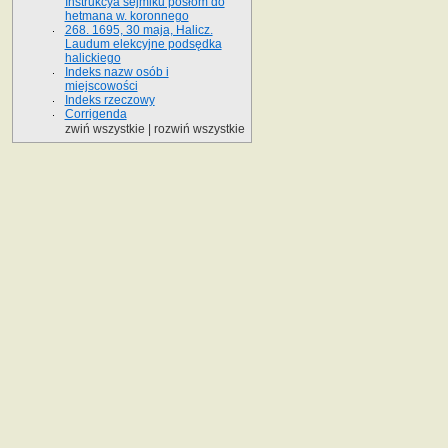
Instrukcya sejmiku posłom do
hetmana w. koronnego
268. 1695, 30 maja, Halicz.
Laudum elekcyjne podsędka
halickiego
Indeks nazw osób i
miejscowości
Indeks rzeczowy
Corrigenda
zwiń wszystkie
|
rozwiń wszystkie