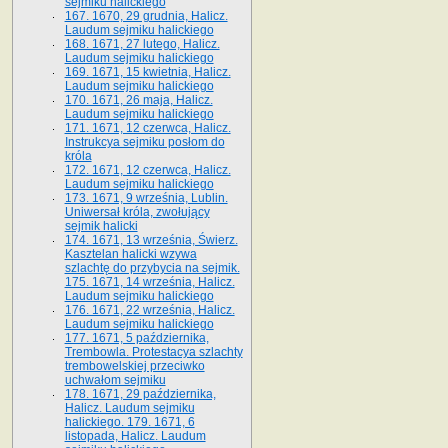
sejmiku halickiego
167. 1670, 29 grudnia, Halicz.
Laudum sejmiku halickiego
168. 1671, 27 lutego, Halicz.
Laudum sejmiku halickiego
169. 1671, 15 kwietnia, Halicz.
Laudum sejmiku halickiego
170. 1671, 26 maja, Halicz.
Laudum sejmiku halickiego
171. 1671, 12 czerwca, Halicz.
Instrukcya sejmiku posłom do
króla
172. 1671, 12 czerwca, Halicz.
Laudum sejmiku halickiego
173. 1671, 9 września, Lublin.
Uniwersał króla, zwołujący
sejmik halicki
174. 1671, 13 września, Świerz.
Kasztelan halicki wzywa
szlachtę do przybycia na sejmik.
175. 1671, 14 września, Halicz.
Laudum sejmiku halickiego
176. 1671, 22 września, Halicz.
Laudum sejmiku halickiego
177. 1671, 5 października,
Trembowla. Protestacya szlachty
trembowelskiej przeciwko
uchwałom sejmiku
178. 1671, 29 października,
Halicz. Laudum sejmiku
halickiego. 179. 1671, 6
listopada, Halicz. Laudum