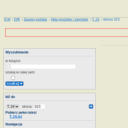
ICM
›
DIR
›
Zasoby polskie
›
Akta grodzkie i ziemskie
›
T. 24
› strona 323
Wyszukiwanie
w książce
szukaj w całej serii
Idź do
strona:
Pobierz pełen tekst
T. 24.txt
Nawigacja