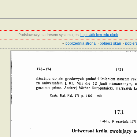
Podstawowym adresem systemu jest
https://dir.icm.edu.pl/pl/
.
«
poprzednia strona
·
pobierz skan
·
pobierz