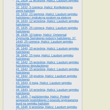
31. 1628, 11 września, Halicz. Laudum sejmiku
halickiego
32. 1632, 3 czerwca, Halicz. Konfederacya
ziemi halickiej
33. 1632, 23 sierpnia, Halicz. Laudum sejmiku
halickiego i instrukcya posłom na elekcyę
34. 1633, 12 września, Halicz. Laudum sejmiku
halickiego
35. 1635, 25 czerwca, Halicz. Laudum sejmiku
halickiego
36. 1636, 10 lutego, Halicz. Uniwersał
Zygmunta Świrskiego poborcy halickiego. 37.
1640, 25 czerwca, Halicz. Laudum sejmiku
halickiego
38. 1640, 10 września, Halicz. Laudum sejmiku
halickiego
39. 1642, 15 maja, Halicz. Laudum sejmiku
halickiego
40. 1642, 15 września, Halicz. Laudum sejmiku
halickiego deputackiego
41. 1642, 15 września, Halicz. Laudum sejmiku
halickiego
42. 1642, 19 grudnia, Halicz. Laudum sejmiku
halickiego
43. 1643, 4 maja, Halicz. Laudum sejmiku
halickiego
44. 1643, 14 września, Halicz. Laudum sejmiku
halickiego
45. 1645, 7 października, Halicz. Protest
wojewody podolskiego z powodu wyprawiania
burd na sejmiku halickim
46. 1646, 6 września, Halicz. Laudum sejmiku