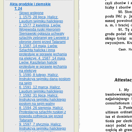
Akta grodzkie i ziemskie
T. 24
Słowo wstępne
1. 1575, 28 lipca, Halicz.
Laudum sejmiku halickiego
2. 1577, 2 kwietnia, Lwów.
Wojewoda ruski Hieronim
Sieniawski ogłasza uchwały
szlachty zebranej we Lwowie o
obronie ziemi przed Tatarami
3. 1587, 14 maja, Lwów.
Szlachta halicka i inna
protestuje w sprawie jechania
na elekcyę. 4. 1587, 14 maja,
Lwów. Kasztelan halicki
protestuje w sprawie jechania
na elekcyę
5. 1590, 8 lutego, Halicz.
Instrukcya sejmiku dana posłom
na sejm
6. 1591, 12 marca, Halicz.
Laudum sejmiku halickiego
7. 1592, 31 lipca, Halicz.
Instrukcya sejmiku halickiego
posłom na sejm walny
8. 1594, 26 sierpnia, Halicz.
Protestacya szlachty ruskiej z
powodu cofnięcia się przed
Tatarami
9. 1597, 7 stycznia, Halicz.
Instrukcya sejmiku halickiego