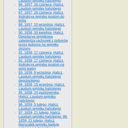
Laudum sejmiku halickiego
86. 1657, 26 czerwca, Halicz.
Laudum sejmiku halickiego
87. 1657, 26 czerwca, Halicz.
Instrukcya sejmiku posłom do
króla
88. 1657, 10 września, Halicz.
Laudum sejmiku halickiego
90. 1658, 30 kwietnia, Halicz.
Deputacya sejmikowa
zatwierdza rachunek z poborów
przez poborcę na sejmiku
złożony
91. 1658, 17 czerwca, Halicz.
Laudum sejmiku halickiego
92. 1658, 17 czerwca, Halicz.
Instrukcya sejmiku posłom na
sejm walny
93. 1658, 9 września, Halicz.
Laudum sejmiku halickiego
deputackiego
94. 1658, 16 września, Halicz.
Laudum sejmiku halickiego
95. 1658, 24 października,
Halicz. Laudum sejmiku
halickiego
96. 1659, 5 lutego, Halicz.
Laudum sejmiku halickiego
97. 1659, 21 lutego, Halicz.
Laudum sejmiku halickiego. 98.
1659, 21 lutego, Halicz.
Marszałek sejmiku kwituje