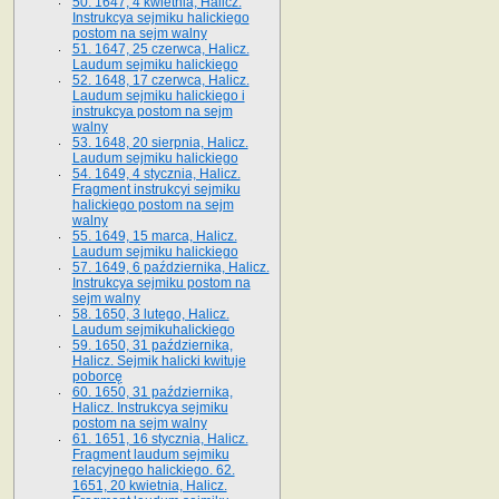
50. 1647, 4 kwietnia, Halicz.
Instrukcya sejmiku halickiego
postom na sejm walny
51. 1647, 25 czerwca, Halicz.
Laudum sejmiku halickiego
52. 1648, 17 czerwca, Halicz.
Laudum sejmiku halickiego i
instrukcya postom na sejm
walny
53. 1648, 20 sierpnia, Halicz.
Laudum sejmiku halickiego
54. 1649, 4 stycznia, Halicz.
Fragment instrukcyi sejmiku
halickiego postom na sejm
walny
55. 1649, 15 marca, Halicz.
Laudum sejmiku halickiego
57. 1649, 6 października, Halicz.
Instrukcya sejmiku postom na
sejm walny
58. 1650, 3 lutego, Halicz.
Laudum sejmikuhalickiego
59. 1650, 31 października,
Halicz. Sejmik halicki kwituje
poborcę
60. 1650, 31 października,
Halicz. Instrukcya sejmiku
postom na sejm walny
61. 1651, 16 stycznia, Halicz.
Fragment laudum sejmiku
relacyjnego halickiego. 62.
1651, 20 kwietnia, Halicz.