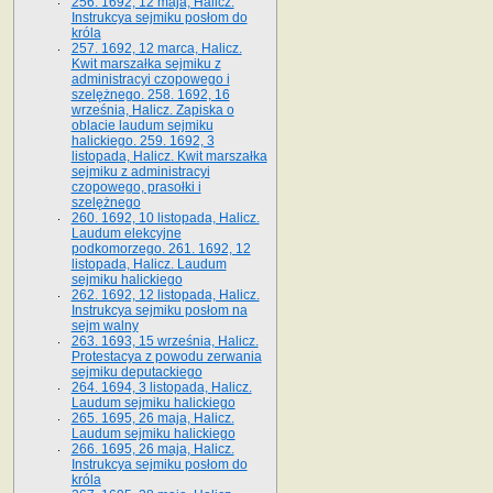
256. 1692, 12 maja, Halicz.
Instrukcya sejmiku posłom do
króla
257. 1692, 12 marca, Halicz.
Kwit marszałka sejmiku z
administracyi czopowego i
szelężnego. 258. 1692, 16
września, Halicz. Zapiska o
oblacie laudum sejmiku
halickiego. 259. 1692, 3
listopada, Halicz. Kwit marszałka
sejmiku z administracyi
czopowego, prasołki i
szelężnego
260. 1692, 10 listopada, Halicz.
Laudum elekcyjne
podkomorzego. 261. 1692, 12
listopada, Halicz. Laudum
sejmiku halickiego
262. 1692, 12 listopada, Halicz.
Instrukcya sejmiku posłom na
sejm walny
263. 1693, 15 września, Halicz.
Protestacya z powodu zerwania
sejmiku deputackiego
264. 1694, 3 listopada, Halicz.
Laudum sejmiku halickiego
265. 1695, 26 maja, Halicz.
Laudum sejmiku halickiego
266. 1695, 26 maja, Halicz.
Instrukcya sejmiku posłom do
króla