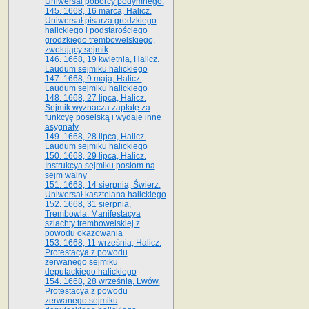
Uniwersał poborcy podymnego.
145. 1668, 16 marca, Halicz.
Uniwersał pisarza grodzkiego
halickiego i podstarościego
grodzkiego trembowelskiego,
zwołujący sejmik
146. 1668, 19 kwietnia, Halicz.
Laudum sejmiku halickiego
147. 1668, 9 maja, Halicz.
Laudum sejmiku halickiego
148. 1668, 27 lipca, Halicz.
Sejmik wyznacza zapłatę za
funkcyę poselską i wydaje inne
asygnaty
149. 1668, 28 lipca, Halicz.
Laudum sejmiku halickiego
150. 1668, 29 lipca, Halicz.
Instrukcya sejmiku posłom na
sejm walny
151. 1668, 14 sierpnia, Świerz.
Uniwersał kasztelana halickiego
152. 1668, 31 sierpnia,
Trembowla. Manifestacya
szlachty trembowelskiej z
powodu okazowania
153. 1668, 11 września, Halicz.
Protestacya z powodu
zerwanego sejmiku
deputackiego halickiego
154. 1668, 28 września, Lwów.
Protestacya z powodu
zerwanego sejmiku