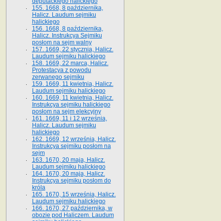
deputackiego halickiego
155. 1668, 8 października,
Halicz. Laudum sejmiku
halickiego
156. 1668, 8 października,
Halicz. Instrukcya Sejmiku
posłom na sejm walny
157. 1669, 22 stycznia, Halicz.
Laudum sejmiku halickiego
158. 1669, 22 marca, Halicz.
Protestacya z powodu
zerwanego sejmiku
159. 1669, 11 kwietnia, Halicz.
Laudum sejmiku halickiego
160. 1669, 11 kwietnia, Halicz.
Instrukcya sejmiku halickiego
posłom na sejm elekcyjny
161. 1669, 11 i 12 września,
Halicz. Laudum sejmiku
halickiego
162. 1669, 12 września, Halicz.
Instrukcya sejmiku posłom na
sejm
163. 1670, 20 maja, Halicz.
Laudum sejmiku halickiego
164. 1670, 20 maja, Halicz.
Instrukcya sejmiku posłom do
króla
165. 1670, 15 września, Halicz.
Laudum sejmiku halickiego
166. 1670, 27 października, w
obozie pod Haliczem. Laudum