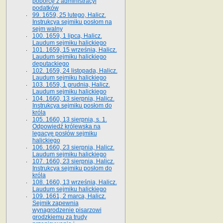
poborcę z administracyi
podatków
99. 1659, 25 lutego, Halicz.
Instrukcya sejmiku posłom na
sejm walny
100. 1659, 1 lipca, Halicz.
Laudum sejmiku halickiego
101. 1659, 15 września, Halicz.
Laudum sejmiku halickiego
deputackiego
102. 1659, 24 listopada, Halicz.
Laudum sejmiku halickiego
103. 1659, 1 grudnia, Halicz.
Laudum sejmiku halickiego
104. 1660, 13 sierpnia, Halicz.
Instrukcya sejmiku posłom do
króla
105. 1660, 13 sierpnia, s. 1.
Odpowiedź królewska na
legacyę posłów sejmiku
halickiego
106. 1660, 23 sierpnia, Halicz.
Laudum sejmiku halickiego
107. 1660, 23 sierpnia, Halicz.
Instrukcya sejmiku posłom do
króla
108. 1660, 13 września, Halicz.
Laudum sejmiku halickiego
109. 1661, 2 marca, Halicz.
Sejmik zapewnia
wynagrodzenie pisarzowi
grodzkiemu za trudy