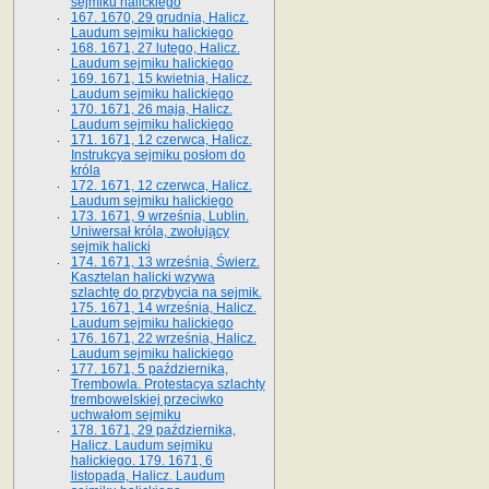
sejmiku halickiego
167. 1670, 29 grudnia, Halicz.
Laudum sejmiku halickiego
168. 1671, 27 lutego, Halicz.
Laudum sejmiku halickiego
169. 1671, 15 kwietnia, Halicz.
Laudum sejmiku halickiego
170. 1671, 26 maja, Halicz.
Laudum sejmiku halickiego
171. 1671, 12 czerwca, Halicz.
Instrukcya sejmiku posłom do
króla
172. 1671, 12 czerwca, Halicz.
Laudum sejmiku halickiego
173. 1671, 9 września, Lublin.
Uniwersał króla, zwołujący
sejmik halicki
174. 1671, 13 września, Świerz.
Kasztelan halicki wzywa
szlachtę do przybycia na sejmik.
175. 1671, 14 września, Halicz.
Laudum sejmiku halickiego
176. 1671, 22 września, Halicz.
Laudum sejmiku halickiego
177. 1671, 5 października,
Trembowla. Protestacya szlachty
trembowelskiej przeciwko
uchwałom sejmiku
178. 1671, 29 października,
Halicz. Laudum sejmiku
halickiego. 179. 1671, 6
listopada, Halicz. Laudum