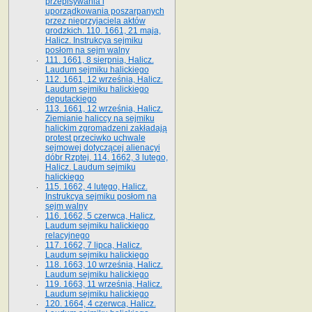
przepisywania i
uporządkowania poszarpanych
przez nieprzyjaciela aktów
grodzkich. 110. 1661, 21 maja,
Halicz. Instrukcya sejmiku
posłom na sejm walny
111. 1661, 8 sierpnia, Halicz.
Laudum sejmiku halickiego
112. 1661, 12 września, Halicz.
Laudum sejmiku halickiego
deputackiego
113. 1661, 12 września, Halicz.
Ziemianie haliccy na sejmiku
halickim zgromadzeni zakładają
protest przeciwko uchwale
sejmowej dotyczącej alienacyi
dóbr Rzptej. 114. 1662, 3 lutego,
Halicz. Laudum sejmiku
halickiego
115. 1662, 4 lutego, Halicz.
Instrukcya sejmiku posłom na
sejm walny
116. 1662, 5 czerwca, Halicz.
Laudum sejmiku halickiego
relacyjnego
117. 1662, 7 lipca, Halicz.
Laudum sejmiku halickiego
118. 1663, 10 września, Halicz.
Laudum sejmiku halickiego
119. 1663, 11 września, Halicz.
Laudum sejmiku halickiego
120. 1664, 4 czerwca, Halicz.