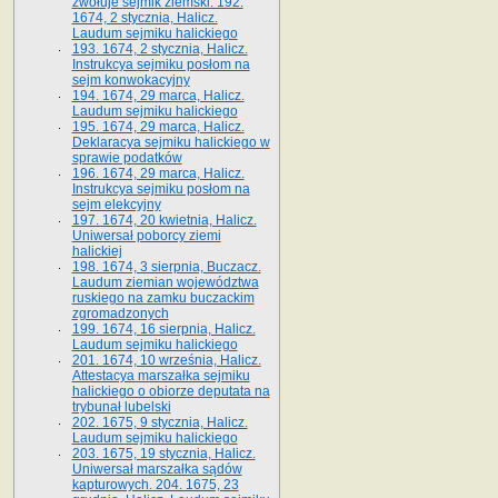
zwołuje sejmik ziemski. 192.
1674, 2 stycznia, Halicz.
Laudum sejmiku halickiego
193. 1674, 2 stycznia, Halicz.
Instrukcya sejmiku posłom na
sejm konwokacyjny
194. 1674, 29 marca, Halicz.
Laudum sejmiku halickiego
195. 1674, 29 marca, Halicz.
Deklaracya sejmiku halickiego w
sprawie podatków
196. 1674, 29 marca, Halicz.
Instrukcya sejmiku posłom na
sejm elekcyjny
197. 1674, 20 kwietnia, Halicz.
Uniwersał poborcy ziemi
halickiej
198. 1674, 3 sierpnia, Buczacz.
Laudum ziemian województwa
ruskiego na zamku buczackim
zgromadzonych
199. 1674, 16 sierpnia, Halicz.
Laudum sejmiku halickiego
201. 1674, 10 września, Halicz.
Attestacya marszałka sejmiku
halickiego o obiorze deputata na
trybunał lubelski
202. 1675, 9 stycznia, Halicz.
Laudum sejmiku halickiego
203. 1675, 19 stycznia, Halicz.
Uniwersał marszałka sądów
kapturowych. 204. 1675, 23