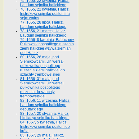
75. 1655, 22 kwietnia, Halicz.
Laudum sejmiku halickiego
76. 1655, 22 kwietnia, Halicz.
Instrukcya sejmiku posłom na
sejm walny
77. 1655, 28 lipca, Halicz.
Laudum sejmiku halickiego
78. 1656, 21 marca, Halicz.
Laudum sejmiku halickiego
79. 1656, 8 kwietnia, Babuchów.
Pułkownik pospolitego ruszenia
ziemi halickiej wzywa ziemian
pod Halicz
80. 1656, 26 maja, pod
Siemikowcami. Uniwersał
pułkownika pospolitego
ruszenia ziemi halickiej do
szlachty trembowelskiej
81. 1656, 31 maja, pod
Siemikowcami. Uniwersał
pułkownika pospolitego
ruszenia do szlachty
trembowelskiej
82. 1656, 11 września, Halicz.
Laudum sejmiku halickiego
deputackiego
83. 1657, 20 stycznia, Halicz.
Limitacya sejmiku halickiego.
84. 1657, 5 kwietnia, Halicz.
Instrukcya sejmiku posłom do
króla
85. 1657, 29 maja, Halicz.