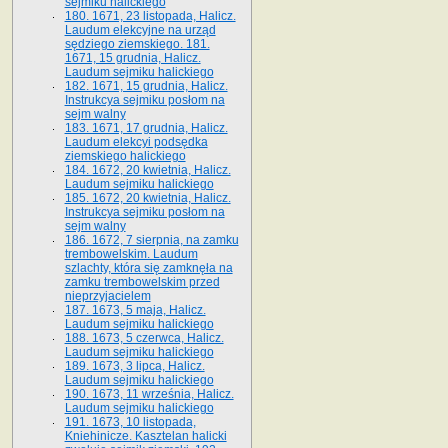
sejmiku halickiego
180. 1671, 23 listopada, Halicz.
Laudum elekcyjne na urząd
sędziego ziemskiego. 181.
1671, 15 grudnia, Halicz.
Laudum sejmiku halickiego
182. 1671, 15 grudnia, Halicz.
Instrukcya sejmiku posłom na
sejm walny
183. 1671, 17 grudnia, Halicz.
Laudum elekcyi podsędka
ziemskiego halickiego
184. 1672, 20 kwietnia, Halicz.
Laudum sejmiku halickiego
185. 1672, 20 kwietnia, Halicz.
Instrukcya sejmiku posłom na
sejm walny
186. 1672, 7 sierpnia, na zamku
trembowelskim. Laudum
szlachty, która się zamknęła na
zamku trembowelskim przed
nieprzyjacielem
187. 1673, 5 maja, Halicz.
Laudum sejmiku halickiego
188. 1673, 5 czerwca, Halicz.
Laudum sejmiku halickiego
189. 1673, 3 lipca, Halicz.
Laudum sejmiku halickiego
190. 1673, 11 września, Halicz.
Laudum sejmiku halickiego
191. 1673, 10 listopada,
Kniehinicze. Kasztelan halicki