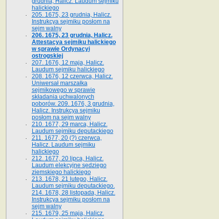
grudnia, Halicz. Laudum sejmiku
halickiego
205. 1675, 23 grudnia, Halicz.
Instrukcya sejmiku posłom na
sejm walny
206. 1675, 23 grudnia, Halicz.
Attestacya sejmiku halickiego
w sprawie Ordynacyi
ostrogskiej
207. 1676, 12 maja, Halicz.
Laudum sejmiku halickiego
208. 1676, 12 czerwca, Halicz.
Uniwersał marszałka
sejmikowego w sprawie
składania uchwalonych
poborów. 209. 1676, 3 grudnia,
Halicz. Instrukcya sejmiku
posłom na sejm walny
210. 1677, 29 marca, Halicz.
Laudum sejmiku deputackiego
211. 1677, 20 (?) czerwca,
Halicz. Laudum sejmiku
halickiego
212. 1677, 20 lipca, Halicz.
Laudum elekcyjne sędziego
ziemskiego halickiego
213. 1678, 21 lutego, Halicz.
Laudum sejmiku deputackiego.
214. 1678, 28 listopada, Halicz.
Instrukcya sejmiku posłom na
sejm walny
215. 1679, 25 maja, Halicz.