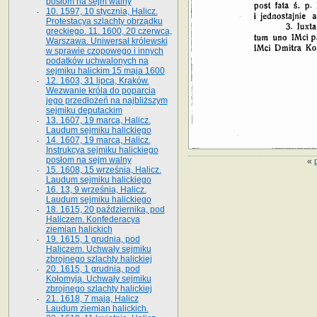
posłom na sejm walny
10. 1597, 10 stycznia, Halicz.
Protestacya szlachty obrządku
greckiego. 11. 1600, 20 czerwca,
Warszawa. Uniwersał królewski
w sprawie czopowego i innych
podatków uchwalonych na
sejmiku halickim 15 maja 1600
12. 1603, 31 lipca, Kraków.
Wezwanie króla do poparcia
jego przedłożeń na najbliższym
sejmiku deputackim
13. 1607, 19 marca, Halicz.
Laudum sejmiku halickiego
14. 1607, 19 marca, Halicz.
Instrukcya sejmiku halickiego
posłom na sejm walny
«
15. 1608, 15 września, Halicz.
Laudum sejmiku halickiego
16. 13, 9 września, Halicz.
Laudum sejmiku halickiego
18. 1615, 20 października, pod
Haliczem. Konfederacya
ziemian halickich
19. 1615, 1 grudnia, pod
Haliczem. Uchwały sejmiku
zbrojnego szlachty halickiej
20. 1615, 1 grudnia, pod
Kołomyją. Uchwały sejmiku
zbrojnego szlachty halickiej
21. 1618, 7 maja, Halicz
Laudum ziemian halickich.