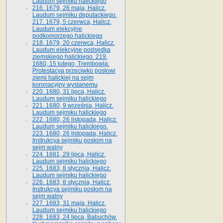
Laudum sejmiku halickiego
216. 1679, 26 maja, Halicz.
Laudum sejmiku deputackiego.
217. 1679, 5 czerwca, Halicz.
Laudum elekcyjne
podkomorzego halickiego
218. 1679, 20 czerwca, Halicz.
Laudum elekcyjne podsędka
ziemskiego halickiego. 219.
1680, 15 lutego, Trembowla.
Protestacya przeciwko posłowi
ziemi halickiej na sejm
koronacyjny wysłanemu
220. 1680, 31 lipca, Halicz.
Laudum sejmiku halickiego
221. 1680, 9 września, Halicz.
Laudum sejmiku halickiego
222. 1680, 26 listopada, Halicz.
Laudum sejmiku halickiego.
223. 1680, 26 listopada, Halicz.
Instrukcya sejmiku posłom na
sejm walny
224. 1681, 29 lipca, Halicz.
Laudum sejmiku halickiego
225. 1683, 8 stycznia, Halicz.
Laudum sejmiku halickiego
226. 1683, 8 stycznia, Halicz.
Instrukcya sejmiku posłom na
sejm walny
227. 1683, 31 maja, Halicz.
Laudum sejmiku halickiego
228. 1683, 24 lipca, Babuchów.