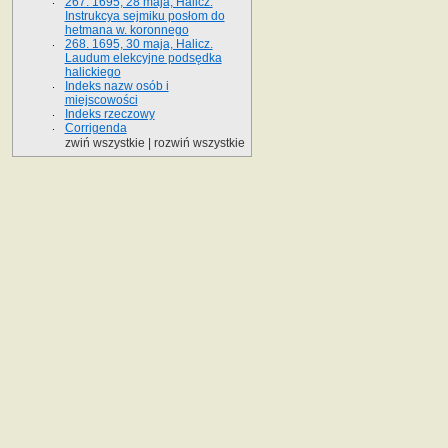
267. 1695, 28 maja, Halicz.
Instrukcya sejmiku posłom do
hetmana w. koronnego
268. 1695, 30 maja, Halicz.
Laudum elekcyjne podsędka
halickiego
Indeks nazw osób i
miejscowości
Indeks rzeczowy
Corrigenda
zwiń wszystkie
|
rozwiń wszystkie