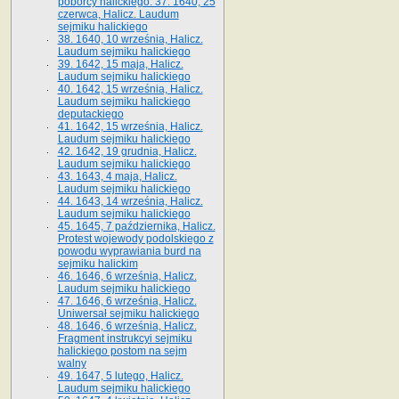
poborcy halickiego. 37. 1640, 25
czerwca, Halicz. Laudum
sejmiku halickiego
38. 1640, 10 września, Halicz.
Laudum sejmiku halickiego
39. 1642, 15 maja, Halicz.
Laudum sejmiku halickiego
40. 1642, 15 września, Halicz.
Laudum sejmiku halickiego
deputackiego
41. 1642, 15 września, Halicz.
Laudum sejmiku halickiego
42. 1642, 19 grudnia, Halicz.
Laudum sejmiku halickiego
43. 1643, 4 maja, Halicz.
Laudum sejmiku halickiego
44. 1643, 14 września, Halicz.
Laudum sejmiku halickiego
45. 1645, 7 października, Halicz.
Protest wojewody podolskiego z
powodu wyprawiania burd na
sejmiku halickim
46. 1646, 6 września, Halicz.
Laudum sejmiku halickiego
47. 1646, 6 września, Halicz.
Uniwersał sejmiku halickiego
48. 1646, 6 września, Halicz.
Fragment instrukcyi sejmiku
halickiego postom na sejm
walny
49. 1647, 5 lutego, Halicz.
Laudum sejmiku halickiego