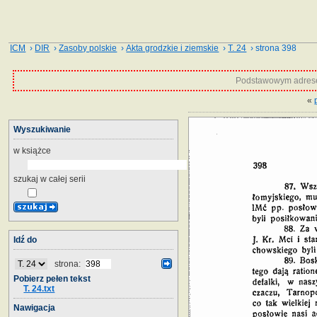
ICM
›
DIR
›
Zasoby polskie
›
Akta grodzkie i ziemskie
›
T. 24
› strona 398
Podstawowym adrese
«
Wyszukiwanie
w książce
szukaj w całej serii
Idź do
strona:
Pobierz pełen tekst
T. 24.txt
Nawigacja