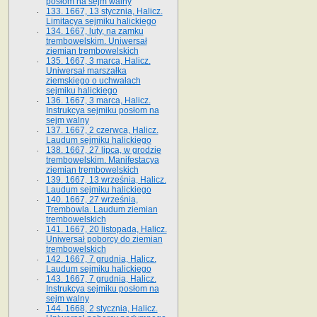
posłom na sejm walny
133. 1667, 13 stycznia, Halicz.
Limitacya sejmiku halickiego
134. 1667, luty, na zamku
trembowelskim. Uniwersał
ziemian trembowelskich
135. 1667, 3 marca, Halicz.
Uniwersał marszałka
ziemskiego o uchwałach
sejmiku halickiego
136. 1667, 3 marca, Halicz.
Instrukcya sejmiku posłom na
sejm walny
137. 1667, 2 czerwca, Halicz.
Laudum sejmiku halickiego
138. 1667, 27 lipca, w grodzie
trembowelskim. Manifestacya
ziemian trembowelskich
139. 1667, 13 września, Halicz.
Laudum sejmiku halickiego
140. 1667, 27 września,
Trembowla. Laudum ziemian
trembowelskich
141. 1667, 20 listopada, Halicz.
Uniwersał poborcy do ziemian
trembowelskich
142. 1667, 7 grudnia, Halicz.
Laudum sejmiku halickiego
143. 1667, 7 grudnia, Halicz.
Instrukcya sejmiku posłom na
sejm walny
144. 1668, 2 stycznia, Halicz.