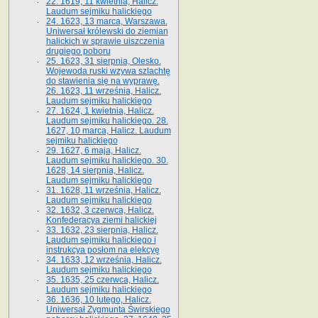
22. 1619, 11 kwietnia, Halicz.
Laudum sejmiku halickiego
24. 1623, 13 marca, Warszawa.
Uniwersał królewski do ziemian
halickich w sprawie uiszczenia
drugiego poboru
25. 1623, 31 sierpnia, Olesko.
Wojewoda ruski wzywa szlachtę
do stawienia się na wyprawę.
26. 1623, 11 września, Halicz.
Laudum sejmiku halickiego
27. 1624, 1 kwietnia, Halicz.
Laudum sejmiku halickiego. 28.
1627, 10 marca, Halicz. Laudum
sejmiku halickiego
29. 1627, 6 maja, Halicz.
Laudum sejmiku halickiego. 30.
1628, 14 sierpnia, Halicz.
Laudum sejmiku halickiego
31. 1628, 11 września, Halicz.
Laudum sejmiku halickiego
32. 1632, 3 czerwca, Halicz.
Konfederacya ziemi halickiej
33. 1632, 23 sierpnia, Halicz.
Laudum sejmiku halickiego i
instrukcya posłom na elekcyę
34. 1633, 12 września, Halicz.
Laudum sejmiku halickiego
35. 1635, 25 czerwca, Halicz.
Laudum sejmiku halickiego
36. 1636, 10 lutego, Halicz.
Uniwersał Zygmunta Świrskiego