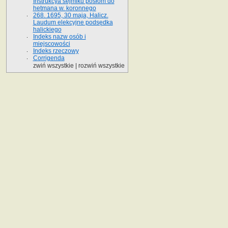
Instrukcya sejmiku posłom do
hetmana w. koronnego
268. 1695, 30 maja, Halicz.
Laudum elekcyjne podsędka
halickiego
Indeks nazw osób i
miejscowości
Indeks rzeczowy
Corrigenda
zwiń wszystkie
|
rozwiń wszystkie