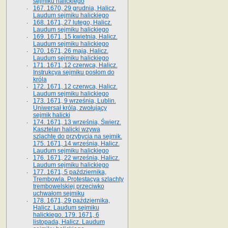
sejmiku halickiego
167. 1670, 29 grudnia, Halicz.
Laudum sejmiku halickiego
168. 1671, 27 lutego, Halicz.
Laudum sejmiku halickiego
169. 1671, 15 kwietnia, Halicz.
Laudum sejmiku halickiego
170. 1671, 26 maja, Halicz.
Laudum sejmiku halickiego
171. 1671, 12 czerwca, Halicz.
Instrukcya sejmiku posłom do
króla
172. 1671, 12 czerwca, Halicz.
Laudum sejmiku halickiego
173. 1671, 9 września, Lublin.
Uniwersał króla, zwołujący
sejmik halicki
174. 1671, 13 września, Świerz.
Kasztelan halicki wzywa
szlachtę do przybycia na sejmik.
175. 1671, 14 września, Halicz.
Laudum sejmiku halickiego
176. 1671, 22 września, Halicz.
Laudum sejmiku halickiego
177. 1671, 5 października,
Trembowla. Protestacya szlachty
trembowelskiej przeciwko
uchwałom sejmiku
178. 1671, 29 października,
Halicz. Laudum sejmiku
halickiego. 179. 1671, 6
listopada, Halicz. Laudum