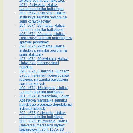
zwołuje sejmik ziemski. 192.
1674, 2 stycznia, Halicz.
Laudum sejmiku halickiego
193. 1674, 2 stycznia, Halicz.
Instrukcya sejmiku posłom na
sejm konwokacyjny
194. 1674, 29 marca, Halicz.
Laudum sejmiku halickiego
195. 1674, 29 marca, Halicz.
Deklaracya sejmiku halickiego w
sprawie podatków
196. 1674, 29 marca, Halicz.
Instrukcya sejmiku posłom na
sejm elekcyjny
197. 1674, 20 kwietnia, Halicz.
Uniwersał poborcy ziemi
halickiej
198. 1674, 3 sierpnia, Buczacz.
Laudum ziemian województwa
ruskiego na zamku buczackim
zgromadzonych
199. 1674, 16 sierpnia, Halicz.
Laudum sejmiku halickiego
201. 1674, 10 września, Halicz.
Attestacya marszałka sejmiku
halickiego o obiorze deputata na
trybunał lubelski
202. 1675, 9 stycznia, Halicz.
Laudum sejmiku halickiego
203. 1675, 19 stycznia, Halicz.
Uniwersał marszałka sądów
kapturowych. 204. 1675, 23