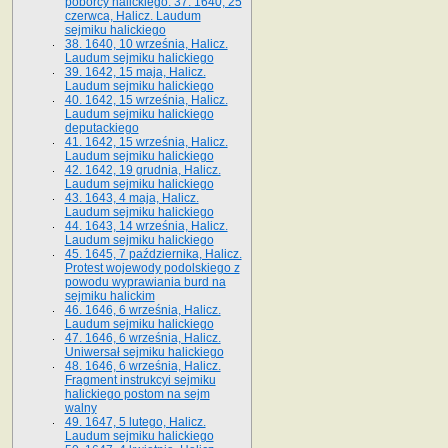
poborcy halickiego. 37. 1640, 25
czerwca, Halicz. Laudum
sejmiku halickiego
38. 1640, 10 września, Halicz.
Laudum sejmiku halickiego
39. 1642, 15 maja, Halicz.
Laudum sejmiku halickiego
40. 1642, 15 września, Halicz.
Laudum sejmiku halickiego
deputackiego
41. 1642, 15 września, Halicz.
Laudum sejmiku halickiego
42. 1642, 19 grudnia, Halicz.
Laudum sejmiku halickiego
43. 1643, 4 maja, Halicz.
Laudum sejmiku halickiego
44. 1643, 14 września, Halicz.
Laudum sejmiku halickiego
45. 1645, 7 października, Halicz.
Protest wojewody podolskiego z
powodu wyprawiania burd na
sejmiku halickim
46. 1646, 6 września, Halicz.
Laudum sejmiku halickiego
47. 1646, 6 września, Halicz.
Uniwersał sejmiku halickiego
48. 1646, 6 września, Halicz.
Fragment instrukcyi sejmiku
halickiego postom na sejm
walny
49. 1647, 5 lutego, Halicz.
Laudum sejmiku halickiego