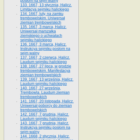
posłom na sejm walny
133. 1667, 13 stycznia, Halicz.
Limitacya sejmiku halickiego
134. 1667, luty, na zamku
trembowelskim. Uniwersał
ziemian trembowelskich
135. 1667, 3 marca, Halicz.
Uniwersał marszałka
ziemskiego o uchwałach
sejmiku halickiego
136. 1667, 3 marca, Halicz.
Instrukcya sejmiku posłom na
sejm walny
137. 1667, 2 czerwca, Halicz.
Laudum sejmiku halickiego
138. 1667, 27 lipca, w grodzie
trembowelskim. Manifestacya
ziemian trembowelskich
139. 1667, 13 września, Halicz.
Laudum sejmiku halickiego
140. 1667, 27 września,
Trembowla. Laudum ziemian
trembowelskich
141. 1667, 20 listopada, Halicz.
Uniwersał poborcy do ziemian
trembowelskich
142. 1667, 7 grudnia, Halicz.
Laudum sejmiku halickiego
143. 1667, 7 grudnia, Halicz.
Instrukcya sejmiku posłom na
sejm walny
144. 1668, 2 stycznia, Halicz.