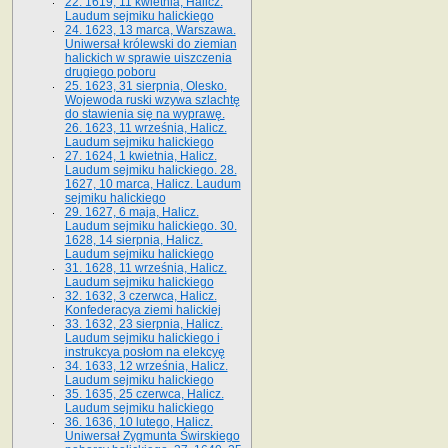
22. 1619, 11 kwietnia, Halicz.
Laudum sejmiku halickiego
24. 1623, 13 marca, Warszawa.
Uniwersał królewski do ziemian
halickich w sprawie uiszczenia
drugiego poboru
25. 1623, 31 sierpnia, Olesko.
Wojewoda ruski wzywa szlachtę
do stawienia się na wyprawę.
26. 1623, 11 września, Halicz.
Laudum sejmiku halickiego
27. 1624, 1 kwietnia, Halicz.
Laudum sejmiku halickiego. 28.
1627, 10 marca, Halicz. Laudum
sejmiku halickiego
29. 1627, 6 maja, Halicz.
Laudum sejmiku halickiego. 30.
1628, 14 sierpnia, Halicz.
Laudum sejmiku halickiego
31. 1628, 11 września, Halicz.
Laudum sejmiku halickiego
32. 1632, 3 czerwca, Halicz.
Konfederacya ziemi halickiej
33. 1632, 23 sierpnia, Halicz.
Laudum sejmiku halickiego i
instrukcya posłom na elekcyę
34. 1633, 12 września, Halicz.
Laudum sejmiku halickiego
35. 1635, 25 czerwca, Halicz.
Laudum sejmiku halickiego
36. 1636, 10 lutego, Halicz.
Uniwersał Zygmunta Świrskiego