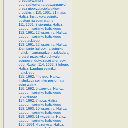
przepisywania i
uporządkowania poszarpanych
przez nieprzyjaciela aktów
grodzkich. 110. 1661, 21 maja,
Halicz. Instrukcya sejmiku
posłom na sejm walny
111. 1661, 8 sierpnia, Halicz.
Laudum sejmiku halickiego
112. 1661, 12 września, Halicz.
Laudum sejmiku halickiego
deputackiego
113. 1661, 12 września, Halicz.
Ziemianie haliccy na sejmiku
halickim zgromadzeni zakładają
protest przeciwko uchwale
sejmowej dotyczącej alienacyi
dóbr Rzptej. 114. 1662, 3 lutego,
Halicz. Laudum sejmiku
halickiego
115. 1662, 4 lutego, Halicz.
Instrukcya sejmiku posłom na
sejm walny
116. 1662, 5 czerwca, Halicz.
Laudum sejmiku halickiego
relacyjnego
117. 1662, 7 lipca, Halicz.
Laudum sejmiku halickiego
118. 1663, 10 września, Halicz.
Laudum sejmiku halickiego
119. 1663, 11 września, Halicz.
Laudum sejmiku halickiego
120. 1664, 4 czerwca, Halicz.