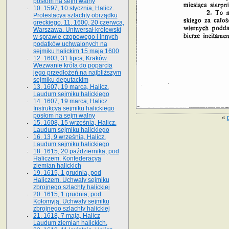
posłom na sejm walny
10. 1597, 10 stycznia, Halicz.
Protestacya szlachty obrządku
greckiego. 11. 1600, 20 czerwca,
Warszawa. Uniwersał królewski
w sprawie czopowego i innych
podatków uchwalonych na
sejmiku halickim 15 maja 1600
12. 1603, 31 lipca, Kraków.
Wezwanie króla do poparcia
jego przedłożeń na najbliższym
sejmiku deputackim
13. 1607, 19 marca, Halicz.
Laudum sejmiku halickiego
14. 1607, 19 marca, Halicz.
Instrukcya sejmiku halickiego
posłom na sejm walny
«
15. 1608, 15 września, Halicz.
Laudum sejmiku halickiego
16. 13, 9 września, Halicz.
Laudum sejmiku halickiego
18. 1615, 20 października, pod
Haliczem. Konfederacya
ziemian halickich
19. 1615, 1 grudnia, pod
Haliczem. Uchwały sejmiku
zbrojnego szlachty halickiej
20. 1615, 1 grudnia, pod
Kołomyją. Uchwały sejmiku
zbrojnego szlachty halickiej
21. 1618, 7 maja, Halicz
Laudum ziemian halickich.