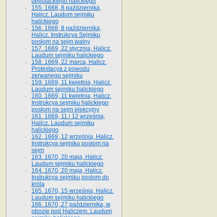
deputackiego halickiego
155. 1668, 8 października,
Halicz. Laudum sejmiku
halickiego
156. 1668, 8 października,
Halicz. Instrukcya Sejmiku
posłom na sejm walny
157. 1669, 22 stycznia, Halicz.
Laudum sejmiku halickiego
158. 1669, 22 marca, Halicz.
Protestacya z powodu
zerwanego sejmiku
159. 1669, 11 kwietnia, Halicz.
Laudum sejmiku halickiego
160. 1669, 11 kwietnia, Halicz.
Instrukcya sejmiku halickiego
posłom na sejm elekcyjny
161. 1669, 11 i 12 września,
Halicz. Laudum sejmiku
halickiego
162. 1669, 12 września, Halicz.
Instrukcya sejmiku posłom na
sejm
163. 1670, 20 maja, Halicz.
Laudum sejmiku halickiego
164. 1670, 20 maja, Halicz.
Instrukcya sejmiku posłom do
króla
165. 1670, 15 września, Halicz.
Laudum sejmiku halickiego
166. 1670, 27 października, w
obozie pod Haliczem. Laudum