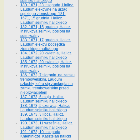
sejmiku halickiego
180. 1671, 23 listopada, Halicz.
Laudum elekcyjne na urząd
sędziego ziemskiego. 181.
1671, 15 grudnia, Halicz.
Laudum sejmiku halickiego
182. 1671, 15 grudnia, Halicz.
Instrukcya sejmiku posłom na
sejm walny
183. 1671, 17 grudnia, Halicz.
Laudum elekcyi podsędka
ziemskiego halickiego
184. 1672, 20 kwietnia, Halicz.
Laudum sejmiku halickiego
185. 1672, 20 kwietnia, Halicz.
Instrukcya sejmiku posłom na
sejm walny
186. 1672, 7 sierpnia, na zamku
trembowelskim. Laudum
szlachty, która się zamknęła na
zamku trembowelskim przed
nieprzyjacielem
187. 1673, 5 maja, Halicz.
Laudum sejmiku halickiego
188. 1673, 5 czerwca, Halicz.
Laudum sejmiku halickiego
189. 1673, 3 lipca, Halicz.
Laudum sejmiku halickiego
190. 1673, 11 września, Halicz.
Laudum sejmiku halickiego
191. 1673, 10 listopada,
Kniehinicze. Kasztelan halicki