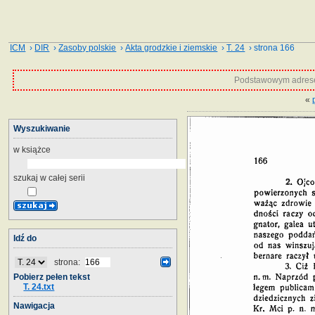
ICM
›
DIR
›
Zasoby polskie
›
Akta grodzkie i ziemskie
›
T. 24
› strona 166
Podstawowym adrese
«
Wyszukiwanie
w książce
szukaj w całej serii
Idź do
strona:
Pobierz pełen tekst
T. 24.txt
Nawigacja