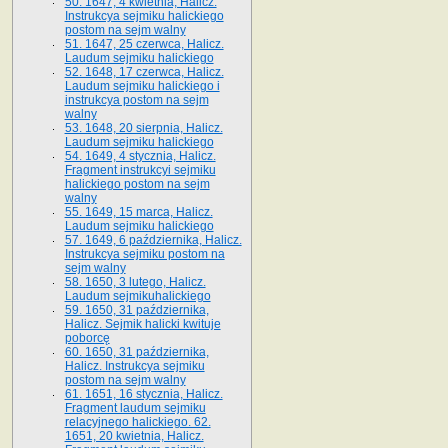
50. 1647, 4 kwietnia, Halicz.
Instrukcya sejmiku halickiego
postom na sejm walny
51. 1647, 25 czerwca, Halicz.
Laudum sejmiku halickiego
52. 1648, 17 czerwca, Halicz.
Laudum sejmiku halickiego i
instrukcya postom na sejm
walny
53. 1648, 20 sierpnia, Halicz.
Laudum sejmiku halickiego
54. 1649, 4 stycznia, Halicz.
Fragment instrukcyi sejmiku
halickiego postom na sejm
walny
55. 1649, 15 marca, Halicz.
Laudum sejmiku halickiego
57. 1649, 6 października, Halicz.
Instrukcya sejmiku postom na
sejm walny
58. 1650, 3 lutego, Halicz.
Laudum sejmikuhalickiego
59. 1650, 31 października,
Halicz. Sejmik halicki kwituje
poborcę
60. 1650, 31 października,
Halicz. Instrukcya sejmiku
postom na sejm walny
61. 1651, 16 stycznia, Halicz.
Fragment laudum sejmiku
relacyjnego halickiego. 62.
1651, 20 kwietnia, Halicz.