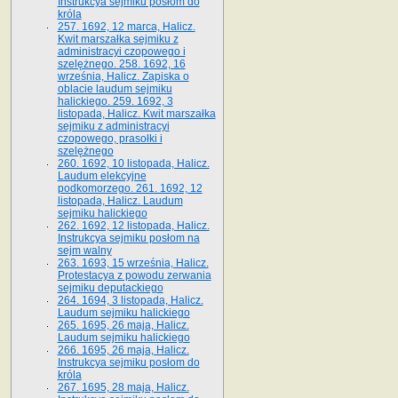
Instrukcya sejmiku posłom do
króla
257. 1692, 12 marca, Halicz.
Kwit marszałka sejmiku z
administracyi czopowego i
szelężnego. 258. 1692, 16
września, Halicz. Zapiska o
oblacie laudum sejmiku
halickiego. 259. 1692, 3
listopada, Halicz. Kwit marszałka
sejmiku z administracyi
czopowego, prasołki i
szelężnego
260. 1692, 10 listopada, Halicz.
Laudum elekcyjne
podkomorzego. 261. 1692, 12
listopada, Halicz. Laudum
sejmiku halickiego
262. 1692, 12 listopada, Halicz.
Instrukcya sejmiku posłom na
sejm walny
263. 1693, 15 września, Halicz.
Protestacya z powodu zerwania
sejmiku deputackiego
264. 1694, 3 listopada, Halicz.
Laudum sejmiku halickiego
265. 1695, 26 maja, Halicz.
Laudum sejmiku halickiego
266. 1695, 26 maja, Halicz.
Instrukcya sejmiku posłom do
króla
267. 1695, 28 maja, Halicz.