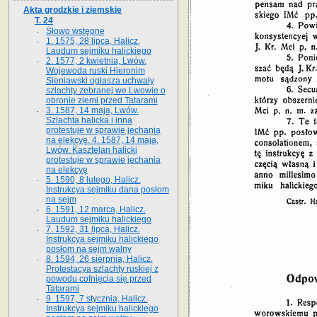
Akta grodzkie i ziemskie
T. 24
Słowo wstępne
1. 1575, 28 lipca, Halicz.
Laudum sejmiku halickiego
2. 1577, 2 kwietnia, Lwów.
Wojewoda ruski Hieronim
Sieniawski ogłasza uchwały
szlachty zebranej we Lwowie o
obronie ziemi przed Tatarami
3. 1587, 14 maja, Lwów.
Szlachta halicka i inna
protestuje w sprawie jechania
na elekcyę. 4. 1587, 14 maja,
Lwów. Kasztelan halicki
protestuje w sprawie jechania
na elekcyę
5. 1590, 8 lutego, Halicz.
Instrukcya sejmiku dana posłom
na sejm
6. 1591, 12 marca, Halicz.
Laudum sejmiku halickiego
7. 1592, 31 lipca, Halicz.
Instrukcya sejmiku halickiego
posłom na sejm walny
8. 1594, 26 sierpnia, Halicz.
Protestacya szlachty ruskiej z
powodu cofnięcia się przed
Tatarami
9. 1597, 7 stycznia, Halicz.
Instrukcya sejmiku halickiego