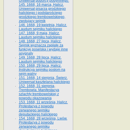
Uniwersał poborcy podymnego.
145. 1668, 16 marca, Halicz.
Uniwersał pisarza grodzkiego
halickiego i podstarościego
grodzkiego trembowelskiego,
zwołujący sejmik
146. 1668, 19 kwietnia, Halicz.
Laudum sejmiku halickiego
147. 1668, 9 maja, Halicz.
Laudum sejmiku halickiego
148. 1668, 27 lipca, Halicz.
Sejmik wyznacza zapłatę za
funkcyę poselską i wydaje inne
asygnaty
149. 1668, 28 lipca, Halicz.
Laudum sejmiku halickiego
150. 1668, 29 lipca, Halicz.
Instrukcya sejmiku posłom na
sejm walny
151. 1668, 14 sierpnia, Świerz.
Uniwersał kasztelana halickiego
152. 1668, 31 sierpnia,
Trembowla. Manifestacya
szlachty trembowelskiej z
powodu okazowania
153. 1668, 11 września, Halicz.
Protestacya z powodu
zerwanego sejmiku
deputackiego halickiego
154. 1668, 28 września, Lwów.
Protestacya z powodu
zerwanego sejmiku