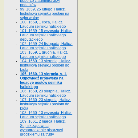
poborcę z administracyi
podatków
99. 1659, 25 lutego, Halicz.
Instrukcya sejmiku posłom na
sejm walny
100. 1659, 1 lipca, Halicz.
Laudum sejmiku halickiego
101. 1659, 15 września, Halicz.
Laudum sejmiku halickiego
deputackiego
102. 1659, 24 listopada, Halicz.
Laudum sejmiku halickiego
103. 1659, 1 grudnia, Halicz.
Laudum sejmiku halickiego
104. 1660, 13 sierpnia, Halicz.
Instrukcya sejmiku posłom do
króla
105. 1660, 13 sierpnia, s. 1.
Odpowiedź królewska na
legacyę posłów sejmiku
halickiego
106. 1660, 23 sierpnia, Halicz.
Laudum sejmiku halickiego
107. 1660, 23 sierpnia, Halicz.
Instrukcya sejmiku posłom do
króla
108. 1660, 13 września, Halicz.
Laudum sejmiku halickiego
109. 1661, 2 marca, Halicz.
Sejmik zapewnia
wynagrodzenie pisarzowi
grodzkiemu za trudy