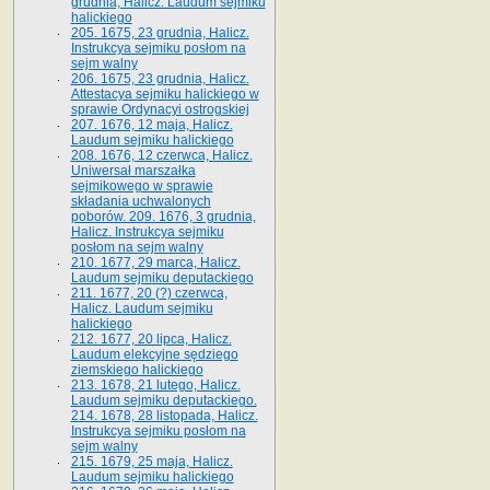
grudnia, Halicz. Laudum sejmiku
halickiego
205. 1675, 23 grudnia, Halicz.
Instrukcya sejmiku posłom na
sejm walny
206. 1675, 23 grudnia, Halicz.
Attestacya sejmiku halickiego w
sprawie Ordynacyi ostrogskiej
207. 1676, 12 maja, Halicz.
Laudum sejmiku halickiego
208. 1676, 12 czerwca, Halicz.
Uniwersał marszałka
sejmikowego w sprawie
składania uchwalonych
poborów. 209. 1676, 3 grudnia,
Halicz. Instrukcya sejmiku
posłom na sejm walny
210. 1677, 29 marca, Halicz.
Laudum sejmiku deputackiego
211. 1677, 20 (?) czerwca,
Halicz. Laudum sejmiku
halickiego
212. 1677, 20 lipca, Halicz.
Laudum elekcyjne sędziego
ziemskiego halickiego
213. 1678, 21 lutego, Halicz.
Laudum sejmiku deputackiego.
214. 1678, 28 listopada, Halicz.
Instrukcya sejmiku posłom na
sejm walny
215. 1679, 25 maja, Halicz.
Laudum sejmiku halickiego