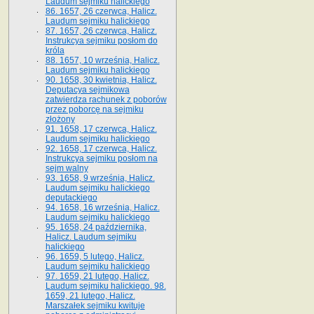
Laudum sejmiku halickiego
86. 1657, 26 czerwca, Halicz.
Laudum sejmiku halickiego
87. 1657, 26 czerwca, Halicz.
Instrukcya sejmiku posłom do
króla
88. 1657, 10 września, Halicz.
Laudum sejmiku halickiego
90. 1658, 30 kwietnia, Halicz.
Deputacya sejmikowa
zatwierdza rachunek z poborów
przez poborcę na sejmiku
złożony
91. 1658, 17 czerwca, Halicz.
Laudum sejmiku halickiego
92. 1658, 17 czerwca, Halicz.
Instrukcya sejmiku posłom na
sejm walny
93. 1658, 9 września, Halicz.
Laudum sejmiku halickiego
deputackiego
94. 1658, 16 września, Halicz.
Laudum sejmiku halickiego
95. 1658, 24 października,
Halicz. Laudum sejmiku
halickiego
96. 1659, 5 lutego, Halicz.
Laudum sejmiku halickiego
97. 1659, 21 lutego, Halicz.
Laudum sejmiku halickiego. 98.
1659, 21 lutego, Halicz.
Marszałek sejmiku kwituje