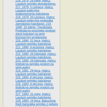
216. 1679, 26 maja, Halicz.
Laudum sejmiku deputackiego.
217. 1679, 5 czerwca, Halicz.
Laudum elekcyjne
podkomorzego halickiego
218. 1679, 20 czerwca, Halicz.
Laudum elekcyjne podsędka
ziemskiego halickiego. 219.
1680, 15 lutego, Trembowla.
Protestacya przeciwko posłowi
ziemi halickiej na sejm
koronacyjny wysłanemu
220. 1680, 31 lipca, Halicz.
Laudum sejmiku halickiego
221. 1680, 9 września, Halicz.
Laudum sejmiku halickiego
222. 1680, 26 listopada, Halicz.
Laudum sejmiku halickiego.
223. 1680, 26 listopada, Halicz.
Instrukcya sejmiku posłom na
sejm walny
224. 1681, 29 lipca, Halicz.
Laudum sejmiku halickiego
225. 1683, 8 stycznia, Halicz.
Laudum sejmiku halickiego
226. 1683, 8 stycznia, Halicz.
Instrukcya sejmiku posłom na
sejm walny
227. 1683, 31 maja, Halicz.
Laudum sejmiku halickiego
228. 1683, 24 lipca, Babuchów.
Kwit marszałka sejmiku z poboru