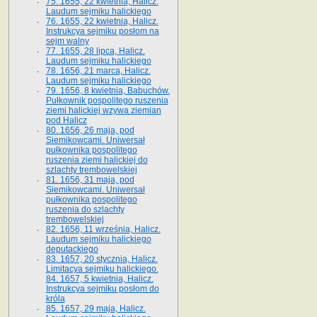
75. 1655, 22 kwietnia, Halicz.
Laudum sejmiku halickiego
76. 1655, 22 kwietnia, Halicz.
Instrukcya sejmiku posłom na
sejm walny
77. 1655, 28 lipca, Halicz.
Laudum sejmiku halickiego
78. 1656, 21 marca, Halicz.
Laudum sejmiku halickiego
79. 1656, 8 kwietnia, Babuchów.
Pułkownik pospolitego ruszenia
ziemi halickiej wzywa ziemian
pod Halicz
80. 1656, 26 maja, pod
Siemikowcami. Uniwersał
pułkownika pospolitego
ruszenia ziemi halickiej do
szlachty trembowelskiej
81. 1656, 31 maja, pod
Siemikowcami. Uniwersał
pułkownika pospolitego
ruszenia do szlachty
trembowelskiej
82. 1656, 11 września, Halicz.
Laudum sejmiku halickiego
deputackiego
83. 1657, 20 stycznia, Halicz.
Limitacya sejmiku halickiego.
84. 1657, 5 kwietnia, Halicz.
Instrukcya sejmiku posłom do
króla
85. 1657, 29 maja, Halicz.