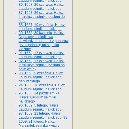
Laudum sejmiku halickiego
86. 1657, 26 czerwca, Halicz.
Laudum sejmiku halickiego
87. 1657, 26 czerwca, Halicz.
Instrukcya sejmiku posłom do
króla
88. 1657, 10 września, Halicz.
Laudum sejmiku halickiego
90. 1658, 30 kwietnia, Halicz.
Deputacya sejmikowa
zatwierdza rachunek z poborów
przez poborcę na sejmiku
złożony
91. 1658, 17 czerwca, Halicz.
Laudum sejmiku halickiego
92. 1658, 17 czerwca, Halicz.
Instrukcya sejmiku posłom na
sejm walny
93. 1658, 9 września, Halicz.
Laudum sejmiku halickiego
deputackiego
94. 1658, 16 września, Halicz.
Laudum sejmiku halickiego
95. 1658, 24 października,
Halicz. Laudum sejmiku
halickiego
96. 1659, 5 lutego, Halicz.
Laudum sejmiku halickiego
97. 1659, 21 lutego, Halicz.
Laudum sejmiku halickiego. 98.
1659, 21 lutego, Halicz.
Marszałek sejmiku kwituje