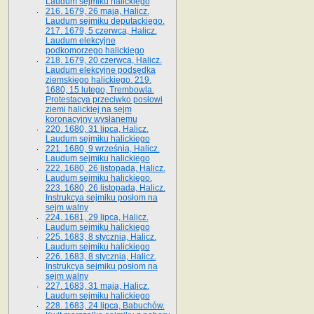
Laudum sejmiku halickiego
216. 1679, 26 maja, Halicz.
Laudum sejmiku deputackiego.
217. 1679, 5 czerwca, Halicz.
Laudum elekcyjne
podkomorzego halickiego
218. 1679, 20 czerwca, Halicz.
Laudum elekcyjne podsędka
ziemskiego halickiego. 219.
1680, 15 lutego, Trembowla.
Protestacya przeciwko posłowi
ziemi halickiej na sejm
koronacyjny wysłanemu
220. 1680, 31 lipca, Halicz.
Laudum sejmiku halickiego
221. 1680, 9 września, Halicz.
Laudum sejmiku halickiego
222. 1680, 26 listopada, Halicz.
Laudum sejmiku halickiego.
223. 1680, 26 listopada, Halicz.
Instrukcya sejmiku posłom na
sejm walny
224. 1681, 29 lipca, Halicz.
Laudum sejmiku halickiego
225. 1683, 8 stycznia, Halicz.
Laudum sejmiku halickiego
226. 1683, 8 stycznia, Halicz.
Instrukcya sejmiku posłom na
sejm walny
227. 1683, 31 maja, Halicz.
Laudum sejmiku halickiego
228. 1683, 24 lipca, Babuchów.