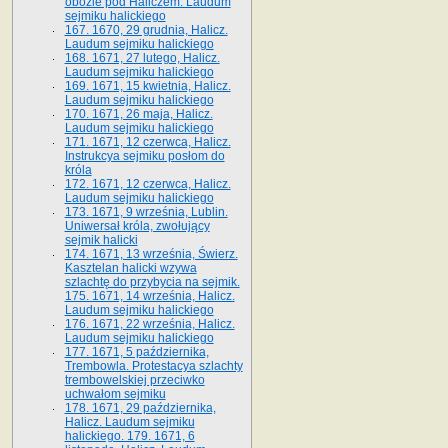
obozie pod Haliczem. Laudum
sejmiku halickiego
167. 1670, 29 grudnia, Halicz.
Laudum sejmiku halickiego
168. 1671, 27 lutego, Halicz.
Laudum sejmiku halickiego
169. 1671, 15 kwietnia, Halicz.
Laudum sejmiku halickiego
170. 1671, 26 maja, Halicz.
Laudum sejmiku halickiego
171. 1671, 12 czerwca, Halicz.
Instrukcya sejmiku posłom do
króla
172. 1671, 12 czerwca, Halicz.
Laudum sejmiku halickiego
173. 1671, 9 września, Lublin.
Uniwersał króla, zwołujący
sejmik halicki
174. 1671, 13 września, Świerz.
Kasztelan halicki wzywa
szlachtę do przybycia na sejmik.
175. 1671, 14 września, Halicz.
Laudum sejmiku halickiego
176. 1671, 22 września, Halicz.
Laudum sejmiku halickiego
177. 1671, 5 października,
Trembowla. Protestacya szlachty
trembowelskiej przeciwko
uchwałom sejmiku
178. 1671, 29 października,
Halicz. Laudum sejmiku
halickiego. 179. 1671, 6