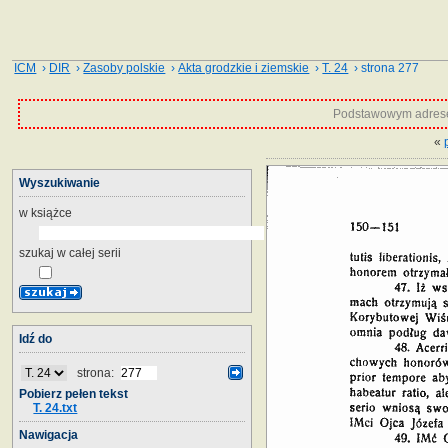
ICM
›
DIR
›
Zasoby polskie
›
Akta grodzkie i ziemskie
›
T. 24
› strona 277
Podstawowym adrese
«
Wyszukiwanie
w książce
szukaj w całej serii
Idź do
strona:
Pobierz pełen tekst
T. 24.txt
Nawigacja