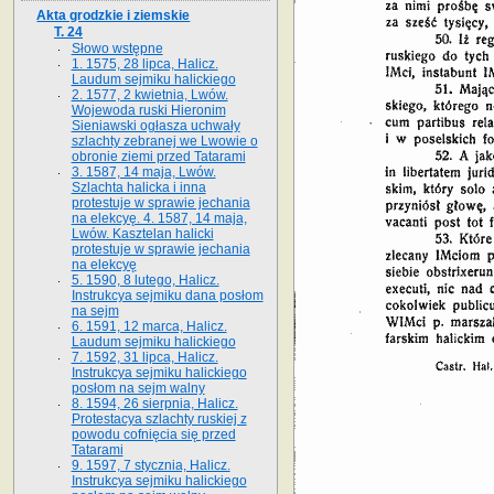
Akta grodzkie i ziemskie
T. 24
Słowo wstępne
1. 1575, 28 lipca, Halicz.
Laudum sejmiku halickiego
2. 1577, 2 kwietnia, Lwów.
Wojewoda ruski Hieronim
Sieniawski ogłasza uchwały
szlachty zebranej we Lwowie o
obronie ziemi przed Tatarami
3. 1587, 14 maja, Lwów.
Szlachta halicka i inna
protestuje w sprawie jechania
na elekcyę. 4. 1587, 14 maja,
Lwów. Kasztelan halicki
protestuje w sprawie jechania
na elekcyę
5. 1590, 8 lutego, Halicz.
Instrukcya sejmiku dana posłom
na sejm
6. 1591, 12 marca, Halicz.
Laudum sejmiku halickiego
7. 1592, 31 lipca, Halicz.
Instrukcya sejmiku halickiego
posłom na sejm walny
8. 1594, 26 sierpnia, Halicz.
Protestacya szlachty ruskiej z
powodu cofnięcia się przed
Tatarami
9. 1597, 7 stycznia, Halicz.
Instrukcya sejmiku halickiego