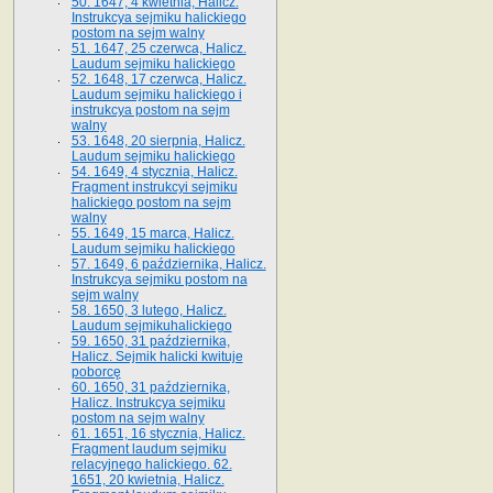
50. 1647, 4 kwietnia, Halicz.
Instrukcya sejmiku halickiego
postom na sejm walny
51. 1647, 25 czerwca, Halicz.
Laudum sejmiku halickiego
52. 1648, 17 czerwca, Halicz.
Laudum sejmiku halickiego i
instrukcya postom na sejm
walny
53. 1648, 20 sierpnia, Halicz.
Laudum sejmiku halickiego
54. 1649, 4 stycznia, Halicz.
Fragment instrukcyi sejmiku
halickiego postom na sejm
walny
55. 1649, 15 marca, Halicz.
Laudum sejmiku halickiego
57. 1649, 6 października, Halicz.
Instrukcya sejmiku postom na
sejm walny
58. 1650, 3 lutego, Halicz.
Laudum sejmikuhalickiego
59. 1650, 31 października,
Halicz. Sejmik halicki kwituje
poborcę
60. 1650, 31 października,
Halicz. Instrukcya sejmiku
postom na sejm walny
61. 1651, 16 stycznia, Halicz.
Fragment laudum sejmiku
relacyjnego halickiego. 62.
1651, 20 kwietnia, Halicz.