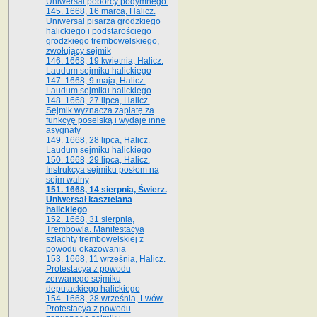
Uniwersał poborcy podymnego.
145. 1668, 16 marca, Halicz.
Uniwersał pisarza grodzkiego
halickiego i podstarościego
grodzkiego trembowelskiego,
zwołujący sejmik
146. 1668, 19 kwietnia, Halicz.
Laudum sejmiku halickiego
147. 1668, 9 maja, Halicz.
Laudum sejmiku halickiego
148. 1668, 27 lipca, Halicz.
Sejmik wyznacza zapłatę za
funkcyę poselską i wydaje inne
asygnaty
149. 1668, 28 lipca, Halicz.
Laudum sejmiku halickiego
150. 1668, 29 lipca, Halicz.
Instrukcya sejmiku posłom na
sejm walny
151. 1668, 14 sierpnia, Świerz.
Uniwersał kasztelana
halickiego
152. 1668, 31 sierpnia,
Trembowla. Manifestacya
szlachty trembowelskiej z
powodu okazowania
153. 1668, 11 września, Halicz.
Protestacya z powodu
zerwanego sejmiku
deputackiego halickiego
154. 1668, 28 września, Lwów.
Protestacya z powodu