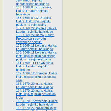
zerwanego sejmiku
deputackiego halickiego
155. 1668, 8 października,
Halicz. Laudum sejmiku
halickiego
156. 1668, 8 października,
Halicz. Instrukcya Sejmiku
posłom na sejm walny
157. 1669, 22 stycznia, Halicz.
Laudum sejmiku halickiego
158. 1669, 22 marca, Halicz.
Protestacya z powodu
zerwanego sejmiku
159. 1669, 11 kwietnia, Halicz.
Laudum sejmiku halickiego
160. 1669, 11 kwietnia, Halicz.
Instrukcya sejmiku halickiego
posłom na sejm elekcyjny
161. 1669, 11 i 12 września,
Halicz. Laudum sejmiku
halickiego
162. 1669, 12 września, Halicz.
Instrukcya sejmiku posłom na
sejm
163. 1670, 20 maja, Halicz.
Laudum sejmiku halickiego
164. 1670, 20 maja, Halicz.
Instrukcya sejmiku posłom do
króla
165. 1670, 15 września, Halicz.
Laudum sejmiku halickiego
166. 1670, 27 października, w