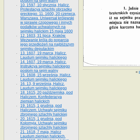
posłom na sejm walny
10. 1597, 10 stycznia, Halicz.
Protestacya szlachty obrządku
greckiego. 11. 1600, 20 czerwca,
Warszawa. Uniwersał królewski
w sprawie czopowego i innych
podatków uchwalonych na
sejmiku halickim 15 maja 1600
12. 1603, 31 lipca, Kraków.
Wezwanie króla do poparcia
jego przedłożeń na najbliższym
sejmiku deputackim
13. 1607, 19 marca, Halicz.
Laudum sejmiku halickiego
14. 1607, 19 marca, Halicz.
Instrukcya sejmiku halickiego
posłom na sejm walny
«
15. 1608, 15 września, Halicz.
Laudum sejmiku halickiego
16. 13, 9 września, Halicz.
Laudum sejmiku halickiego
18. 1615, 20 października, pod
Haliczem. Konfederacya
ziemian halickich
19. 1615, 1 grudnia, pod
Haliczem. Uchwały sejmiku
zbrojnego szlachty halickiej
20. 1615, 1 grudnia, pod
Kołomyją. Uchwały sejmiku
zbrojnego szlachty halickiej
21. 1618, 7 maja, Halicz
Laudum ziemian halickich.