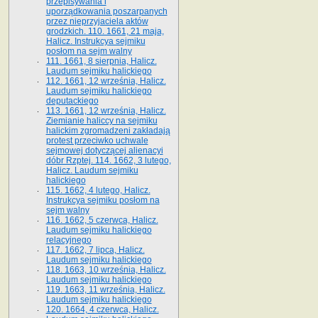
przepisywania i
uporządkowania poszarpanych
przez nieprzyjaciela aktów
grodzkich. 110. 1661, 21 maja,
Halicz. Instrukcya sejmiku
posłom na sejm walny
111. 1661, 8 sierpnia, Halicz.
Laudum sejmiku halickiego
112. 1661, 12 września, Halicz.
Laudum sejmiku halickiego
deputackiego
113. 1661, 12 września, Halicz.
Ziemianie haliccy na sejmiku
halickim zgromadzeni zakładają
protest przeciwko uchwale
sejmowej dotyczącej alienacyi
dóbr Rzptej. 114. 1662, 3 lutego,
Halicz. Laudum sejmiku
halickiego
115. 1662, 4 lutego, Halicz.
Instrukcya sejmiku posłom na
sejm walny
116. 1662, 5 czerwca, Halicz.
Laudum sejmiku halickiego
relacyjnego
117. 1662, 7 lipca, Halicz.
Laudum sejmiku halickiego
118. 1663, 10 września, Halicz.
Laudum sejmiku halickiego
119. 1663, 11 września, Halicz.
Laudum sejmiku halickiego
120. 1664, 4 czerwca, Halicz.