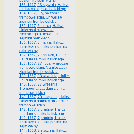
posłom na sejm walny
133. 1667, 13 stycznia, Halicz.
Limitacya sejmiku halickiego
134. 1667, luty, na zamku
trembowelskim. Uniwersał
ziemian trembowelskich
135. 1667, 3 marca, Halicz.
Uniwersał marszałka
ziemskiego o uchwałach
sejmiku halickiego
136. 1667, 3 marca, Halicz.
Instrukcya sejmiku posłom na
sejm walny
137. 1667, 2 czerwca, Halicz.
Laudum sejmiku halickiego
138. 1667, 27 lipca, w grodzie
trembowelskim. Manifestacya
ziemian trembowelskich
139. 1667, 13 września, Halicz.
Laudum sejmiku halickiego
140. 1667, 27 września,
Trembowla. Laudum ziemian
trembowelskich
141. 1667, 20 listopada, Halicz.
Uniwersał poborcy do ziemian
trembowelskich
142. 1667, 7 grudnia, Halicz.
Laudum sejmiku halickiego
143. 1667, 7 grudnia, Halicz.
Instrukcya sejmiku posłom na
sejm walny
144. 1668, 2 stycznia, Halicz.