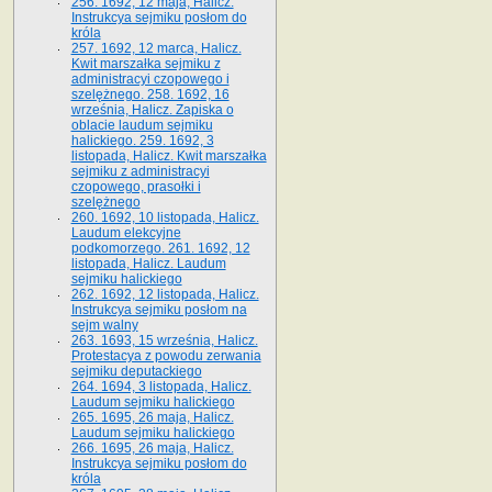
256. 1692, 12 maja, Halicz.
Instrukcya sejmiku posłom do
króla
257. 1692, 12 marca, Halicz.
Kwit marszałka sejmiku z
administracyi czopowego i
szelężnego. 258. 1692, 16
września, Halicz. Zapiska o
oblacie laudum sejmiku
halickiego. 259. 1692, 3
listopada, Halicz. Kwit marszałka
sejmiku z administracyi
czopowego, prasołki i
szelężnego
260. 1692, 10 listopada, Halicz.
Laudum elekcyjne
podkomorzego. 261. 1692, 12
listopada, Halicz. Laudum
sejmiku halickiego
262. 1692, 12 listopada, Halicz.
Instrukcya sejmiku posłom na
sejm walny
263. 1693, 15 września, Halicz.
Protestacya z powodu zerwania
sejmiku deputackiego
264. 1694, 3 listopada, Halicz.
Laudum sejmiku halickiego
265. 1695, 26 maja, Halicz.
Laudum sejmiku halickiego
266. 1695, 26 maja, Halicz.
Instrukcya sejmiku posłom do
króla