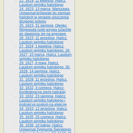
22. 1619, 11 kwietnia, Halicz.
Laudum sejmiku halickiego
24. 1623, 13 marca, Warszawa.
Uniwersał królewski do ziemian
halickich w sprawie uiszczenia
drugiego poboru
25. 1623, 31 sierpnia, Olesko.
Wojewoda ruski wzywa szlachtę
do stawienia się na wyprawę.
26. 1623, 11 września, Halicz.
Laudum sejmiku halickiego
27. 1624, 1 kwietnia, Halicz.
Laudum sejmiku halickiego. 28.
1627, 10 marca, Halicz. Laudum
sejmiku halickiego
29. 1627, 6 maja, Halicz.
Laudum sejmiku halickiego. 30.
1628, 14 sierpnia, Halicz.
Laudum sejmiku halickiego
31. 1628, 11 września, Halicz.
Laudum sejmiku halickiego
32. 1632, 3 czerwca, Halicz.
Konfederacya ziemi halickiej
33. 1632, 23 sierpnia, Halicz.
Laudum sejmiku halickiego i
instrukcya posłom na elekcyę
34. 1633, 12 września, Halicz.
Laudum sejmiku halickiego
35. 1635, 25 czerwca, Halicz.
Laudum sejmiku halickiego
36. 1636, 10 lutego, Halicz.
Uniwersał Zygmunta Świrskiego