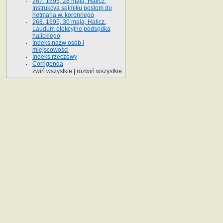
267. 1695, 28 maja, Halicz.
Instrukcya sejmiku posłom do
hetmana w. koronnego
268. 1695, 30 maja, Halicz.
Laudum elekcyjne podsędka
halickiego
Indeks nazw osób i
miejscowości
Indeks rzeczowy
Corrigenda
zwiń wszystkie
|
rozwiń wszystkie