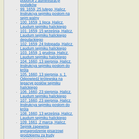
poborcę z administracyi
podatków
99. 1659, 25 lutego, Halicz.
Instrukcya sejmiku posłom na
sejm walny
100. 1659, 1 lipca, Halicz.
Laudum sejmiku halickiego
101. 1659, 15 września, Halicz.
Laudum sejmiku halickiego
deputackiego
102. 1659, 24 listopada, Halicz.
Laudum sejmiku halickiego
103. 1659, 1 grudnia, Halicz.
Laudum sejmiku halickiego
104. 1660, 13 sierpnia, Halicz.
Instrukcya sejmiku posłom do
króla
105. 1660, 13 sierpnia, s. 1.
Odpowiedź królewska na
legacyę posłów sejmiku
halickiego
106. 1660, 23 sierpnia, Halicz.
Laudum sejmiku halickiego
107. 1660, 23 sierpnia, Halicz.
Instrukcya sejmiku posłom do
króla
108. 1660, 13 września, Halicz.
Laudum sejmiku halickiego
109. 1661, 2 marca, Halicz.
Sejmik zapewnia
wynagrodzenie pisarzowi
grodzkiemu za trudy