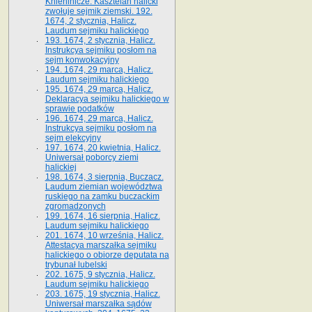
Kniehinicze. Kasztelan halicki
zwołuje sejmik ziemski. 192.
1674, 2 stycznia, Halicz.
Laudum sejmiku halickiego
193. 1674, 2 stycznia, Halicz.
Instrukcya sejmiku posłom na
sejm konwokacyjny
194. 1674, 29 marca, Halicz.
Laudum sejmiku halickiego
195. 1674, 29 marca, Halicz.
Deklaracya sejmiku halickiego w
sprawie podatków
196. 1674, 29 marca, Halicz.
Instrukcya sejmiku posłom na
sejm elekcyjny
197. 1674, 20 kwietnia, Halicz.
Uniwersał poborcy ziemi
halickiej
198. 1674, 3 sierpnia, Buczacz.
Laudum ziemian województwa
ruskiego na zamku buczackim
zgromadzonych
199. 1674, 16 sierpnia, Halicz.
Laudum sejmiku halickiego
201. 1674, 10 września, Halicz.
Attestacya marszałka sejmiku
halickiego o obiorze deputata na
trybunał lubelski
202. 1675, 9 stycznia, Halicz.
Laudum sejmiku halickiego
203. 1675, 19 stycznia, Halicz.
Uniwersał marszałka sądów