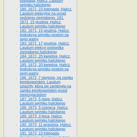
listopada, Halicz. Laudum
sejmiku halickiego
180. 1671, 23 listopada, Halicz.
Laudum elekcyjne na urząd
sędziego ziemskiego. 181.
1671, 15 grudnia, Halicz.
Laudum sejmiku halickiego
182. 1671, 15 grudnia, Halicz.
Instrukcya sejmiku posłom na
sejm walny
183. 1671, 17 grudnia, Halicz.
Laudum elekcyi podsędka
ziemskiego halickiego
184. 1672, 20 kwietnia, Halicz.
Laudum sejmiku halickiego
185. 1672, 20 kwietnia, Halicz.
Instrukcya sejmiku posłom na
sejm walny
186. 1672, 7 sierpnia, na zamku
trembowelskim. Laudum
szlachty, która się zamknęła na
zamku trembowelskim przed
nieprzyjacielem
187. 1673, 5 maja, Halicz.
Laudum sejmiku halickiego
188. 1673, 5 czerwca, Halicz.
Laudum sejmiku halickiego
189. 1673, 3 lipca, Halicz.
Laudum sejmiku halickiego
190. 1673, 11 września, Halicz.
Laudum sejmiku halickiego
191. 1673, 10 listopada,