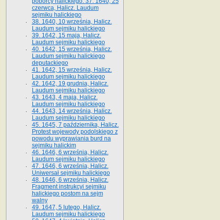
poborcy halickiego. 37. 1640, 25
czerwca, Halicz. Laudum
sejmiku halickiego
38. 1640, 10 września, Halicz.
Laudum sejmiku halickiego
39. 1642, 15 maja, Halicz.
Laudum sejmiku halickiego
40. 1642, 15 września, Halicz.
Laudum sejmiku halickiego
deputackiego
41. 1642, 15 września, Halicz.
Laudum sejmiku halickiego
42. 1642, 19 grudnia, Halicz.
Laudum sejmiku halickiego
43. 1643, 4 maja, Halicz.
Laudum sejmiku halickiego
44. 1643, 14 września, Halicz.
Laudum sejmiku halickiego
45. 1645, 7 października, Halicz.
Protest wojewody podolskiego z
powodu wyprawiania burd na
sejmiku halickim
46. 1646, 6 września, Halicz.
Laudum sejmiku halickiego
47. 1646, 6 września, Halicz.
Uniwersał sejmiku halickiego
48. 1646, 6 września, Halicz.
Fragment instrukcyi sejmiku
halickiego postom na sejm
walny
49. 1647, 5 lutego, Halicz.
Laudum sejmiku halickiego