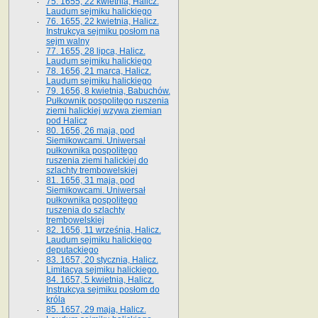
75. 1655, 22 kwietnia, Halicz.
Laudum sejmiku halickiego
76. 1655, 22 kwietnia, Halicz.
Instrukcya sejmiku posłom na
sejm walny
77. 1655, 28 lipca, Halicz.
Laudum sejmiku halickiego
78. 1656, 21 marca, Halicz.
Laudum sejmiku halickiego
79. 1656, 8 kwietnia, Babuchów.
Pułkownik pospolitego ruszenia
ziemi halickiej wzywa ziemian
pod Halicz
80. 1656, 26 maja, pod
Siemikowcami. Uniwersał
pułkownika pospolitego
ruszenia ziemi halickiej do
szlachty trembowelskiej
81. 1656, 31 maja, pod
Siemikowcami. Uniwersał
pułkownika pospolitego
ruszenia do szlachty
trembowelskiej
82. 1656, 11 września, Halicz.
Laudum sejmiku halickiego
deputackiego
83. 1657, 20 stycznia, Halicz.
Limitacya sejmiku halickiego.
84. 1657, 5 kwietnia, Halicz.
Instrukcya sejmiku posłom do
króla
85. 1657, 29 maja, Halicz.