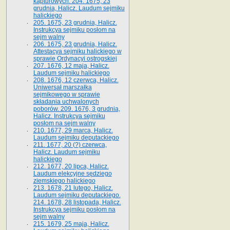
kapturowych. 204. 1675, 23
grudnia, Halicz. Laudum sejmiku
halickiego
205. 1675, 23 grudnia, Halicz.
Instrukcya sejmiku posłom na
sejm walny
206. 1675, 23 grudnia, Halicz.
Attestacya sejmiku halickiego w
sprawie Ordynacyi ostrogskiej
207. 1676, 12 maja, Halicz.
Laudum sejmiku halickiego
208. 1676, 12 czerwca, Halicz.
Uniwersał marszałka
sejmikowego w sprawie
składania uchwalonych
poborów. 209. 1676, 3 grudnia,
Halicz. Instrukcya sejmiku
posłom na sejm walny
210. 1677, 29 marca, Halicz.
Laudum sejmiku deputackiego
211. 1677, 20 (?) czerwca,
Halicz. Laudum sejmiku
halickiego
212. 1677, 20 lipca, Halicz.
Laudum elekcyjne sędziego
ziemskiego halickiego
213. 1678, 21 lutego, Halicz.
Laudum sejmiku deputackiego.
214. 1678, 28 listopada, Halicz.
Instrukcya sejmiku posłom na
sejm walny
215. 1679, 25 maja, Halicz.