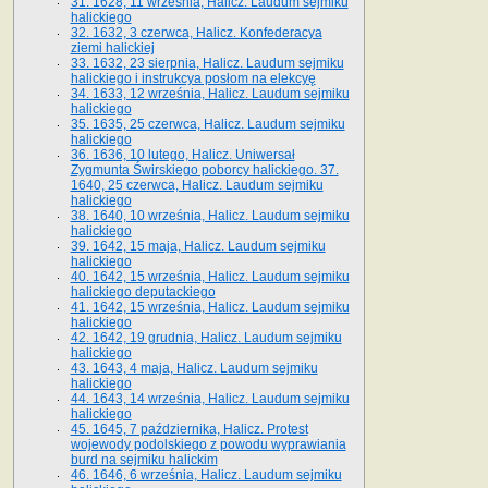
31. 1628, 11 września, Halicz. Laudum sejmiku
halickiego
32. 1632, 3 czerwca, Halicz. Konfederacya
ziemi halickiej
33. 1632, 23 sierpnia, Halicz. Laudum sejmiku
halickiego i instrukcya posłom na elekcyę
34. 1633, 12 września, Halicz. Laudum sejmiku
halickiego
35. 1635, 25 czerwca, Halicz. Laudum sejmiku
halickiego
36. 1636, 10 lutego, Halicz. Uniwersał
Zygmunta Świrskiego poborcy halickiego. 37.
1640, 25 czerwca, Halicz. Laudum sejmiku
halickiego
38. 1640, 10 września, Halicz. Laudum sejmiku
halickiego
39. 1642, 15 maja, Halicz. Laudum sejmiku
halickiego
40. 1642, 15 września, Halicz. Laudum sejmiku
halickiego deputackiego
41. 1642, 15 września, Halicz. Laudum sejmiku
halickiego
42. 1642, 19 grudnia, Halicz. Laudum sejmiku
halickiego
43. 1643, 4 maja, Halicz. Laudum sejmiku
halickiego
44. 1643, 14 września, Halicz. Laudum sejmiku
halickiego
45. 1645, 7 października, Halicz. Protest
wojewody podolskiego z powodu wyprawiania
burd na sejmiku halickim
46. 1646, 6 września, Halicz. Laudum sejmiku