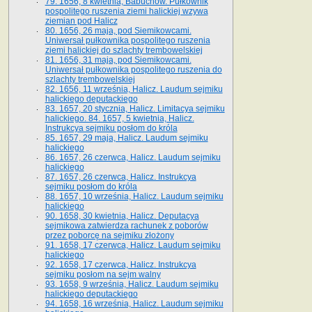
79. 1656, 8 kwietnia, Babuchów. Pułkownik
pospolitego ruszenia ziemi halickiej wzywa
ziemian pod Halicz
80. 1656, 26 maja, pod Siemikowcami.
Uniwersał pułkownika pospolitego ruszenia
ziemi halickiej do szlachty trembowelskiej
81. 1656, 31 maja, pod Siemikowcami.
Uniwersał pułkownika pospolitego ruszenia do
szlachty trembowelskiej
82. 1656, 11 września, Halicz. Laudum sejmiku
halickiego deputackiego
83. 1657, 20 stycznia, Halicz. Limitacya sejmiku
halickiego. 84. 1657, 5 kwietnia, Halicz.
Instrukcya sejmiku posłom do króla
85. 1657, 29 maja, Halicz. Laudum sejmiku
halickiego
86. 1657, 26 czerwca, Halicz. Laudum sejmiku
halickiego
87. 1657, 26 czerwca, Halicz. Instrukcya
sejmiku posłom do króla
88. 1657, 10 września, Halicz. Laudum sejmiku
halickiego
90. 1658, 30 kwietnia, Halicz. Deputacya
sejmikowa zatwierdza rachunek z poborów
przez poborcę na sejmiku złożony
91. 1658, 17 czerwca, Halicz. Laudum sejmiku
halickiego
92. 1658, 17 czerwca, Halicz. Instrukcya
sejmiku posłom na sejm walny
93. 1658, 9 września, Halicz. Laudum sejmiku
halickiego deputackiego
94. 1658, 16 września, Halicz. Laudum sejmiku