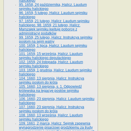
halickiego
95. 1658, 24 października, Halicz. Laudum
sejmiku halickiego
96. 1659, 5 lutego, Halicz. Laudum sejmiku
halickiego
97. 1659, 21 lutego, Halicz. Laudum sejmiku
halickiego. 98. 1659, 21 lutego, Halicz.
Marszałek sejmiku kwituje poborcę z
administracyi podatków
99. 1659, 25 lutego, Halicz. Instrukcya sejmiku
posłom na sejm walny
100. 1659, 1 lipca, Halicz. Laudum sejmiku
halickiego
101. 1659, 15 września, Halicz. Laudum
sejmiku halickiego deputackiego
102. 1659, 24 listopada, Halicz. Laudum
sejmiku halickiego
103. 1659, 1 grudnia, Halicz. Laudum sejmiku
halickiego
104. 1660, 13 sierpnia, Halicz. Instrukcya
sejmiku posłom do króla
105. 1660, 13 sierpnia, s. 1. Odpowiedź
królewska na legacyę posłów sejmiku
halickiego
106. 1660, 23 sierpnia, Halicz. Laudum sejmiku
halickiego
107. 1660, 23 sierpnia, Halicz. Instrukcya
sejmiku posłom do króla
108. 1660, 13 września, Halicz. Laudum
sejmiku halickiego
109. 1661, 2 marca, Halicz. Sejmik zapewnia
wynagrodzenie pisarzowi grodzkiemu za trudy