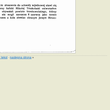
 tekst
·
następna strona
»