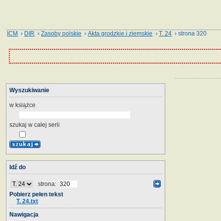
ICM
›
DIR
›
Zasoby polskie
›
Akta grodzkie i ziemskie
›
T. 24
› strona 320
Wyszukiwanie
w książce
szukaj w całej serii
Idź do
strona:
Pobierz pełen tekst
T. 24.txt
Nawigacja