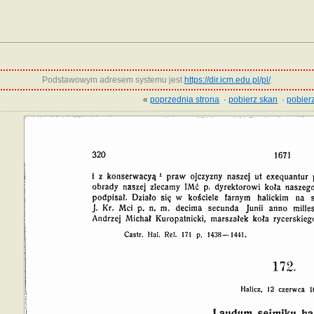
Podstawowym adresem systemu jest
https://dir.icm.edu.pl/pl/
.
«
poprzednia strona
·
pobierz skan
·
pobierz