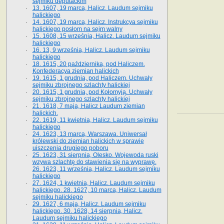
sejmiku deputackim
13. 1607, 19 marca, Halicz. Laudum sejmiku
halickiego
14. 1607, 19 marca, Halicz. Instrukcya sejmiku
halickiego posłom na sejm walny
15. 1608, 15 września, Halicz. Laudum sejmiku
halickiego
16. 13, 9 września, Halicz. Laudum sejmiku
halickiego
18. 1615, 20 października, pod Haliczem.
Konfederacya ziemian halickich
19. 1615, 1 grudnia, pod Haliczem. Uchwały
sejmiku zbrojnego szlachty halickiej
20. 1615, 1 grudnia, pod Kołomyją. Uchwały
sejmiku zbrojnego szlachty halickiej
21. 1618, 7 maja, Halicz Laudum ziemian
halickich.
22. 1619, 11 kwietnia, Halicz. Laudum sejmiku
halickiego
24. 1623, 13 marca, Warszawa. Uniwersał
królewski do ziemian halickich w sprawie
uiszczenia drugiego poboru
25. 1623, 31 sierpnia, Olesko. Wojewoda ruski
wzywa szlachtę do stawienia się na wyprawę.
26. 1623, 11 września, Halicz. Laudum sejmiku
halickiego
27. 1624, 1 kwietnia, Halicz. Laudum sejmiku
halickiego. 28. 1627, 10 marca, Halicz. Laudum
sejmiku halickiego
29. 1627, 6 maja, Halicz. Laudum sejmiku
halickiego. 30. 1628, 14 sierpnia, Halicz.
Laudum sejmiku halickiego