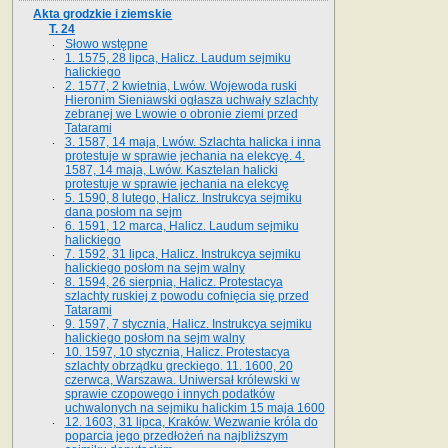
Akta grodzkie i ziemskie
T. 24
Słowo wstępne
1. 1575, 28 lipca, Halicz. Laudum sejmiku
halickiego
2. 1577, 2 kwietnia, Lwów. Wojewoda ruski
Hieronim Sieniawski ogłasza uchwały szlachty
zebranej we Lwowie o obronie ziemi przed
Tatarami
3. 1587, 14 maja, Lwów. Szlachta halicka i inna
protestuje w sprawie jechania na elekcyę. 4.
1587, 14 maja, Lwów. Kasztelan halicki
protestuje w sprawie jechania na elekcyę
5. 1590, 8 lutego, Halicz. Instrukcya sejmiku
dana posłom na sejm
6. 1591, 12 marca, Halicz. Laudum sejmiku
halickiego
7. 1592, 31 lipca, Halicz. Instrukcya sejmiku
halickiego posłom na sejm walny
8. 1594, 26 sierpnia, Halicz. Protestacya
szlachty ruskiej z powodu cofnięcia się przed
Tatarami
9. 1597, 7 stycznia, Halicz. Instrukcya sejmiku
halickiego posłom na sejm walny
10. 1597, 10 stycznia, Halicz. Protestacya
szlachty obrządku greckiego. 11. 1600, 20
czerwca, Warszawa. Uniwersał królewski w
sprawie czopowego i innych podatków
uchwalonych na sejmiku halickim 15 maja 1600
12. 1603, 31 lipca, Kraków. Wezwanie króla do
poparcia jego przedłożeń na najbliższym