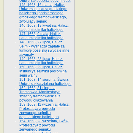
Uniwersał poborcy podymnego.
145. 1668, 16 marca, Halicz.
Uniwersał pisarza grodzkiego
halickiego i podstarościego
grodzkiego trembowelskiego,
zwołujący sejmik
146. 1668, 19 kwietnia, Halicz.
Laudum sejmiku halickiego
147. 1668, 9 maja, Halicz.
Laudum sejmiku halickiego
148. 1668, 27 lipca, Halicz.
Sejmik wyznacza zapłatę za
funkcyę poselską i wydaje inne
asygnaty
149. 1668, 28 lipca, Halicz.
Laudum sejmiku halickiego
150. 1668, 29 lipca, Halicz.
Instrukcya sejmiku posłom na
sejm walny
151. 1668, 14 sierpnia, Świerz.
Uniwersał kasztelana halickiego
152. 1668, 31 sierpnia,
Trembowla. Manifestacya
szlachty trembowelskiej z
powodu okazowania
153. 1668, 11 września, Halicz.
Protestacya z powodu
zerwanego sejmiku
deputackiego halickiego
154. 1668, 28 września, Lwów.
Protestacya z powodu
zerwanego sejmiku