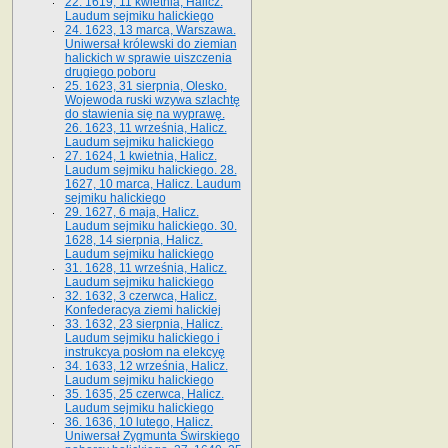
22. 1619, 11 kwietnia, Halicz.
Laudum sejmiku halickiego
24. 1623, 13 marca, Warszawa.
Uniwersał królewski do ziemian
halickich w sprawie uiszczenia
drugiego poboru
25. 1623, 31 sierpnia, Olesko.
Wojewoda ruski wzywa szlachtę
do stawienia się na wyprawę.
26. 1623, 11 września, Halicz.
Laudum sejmiku halickiego
27. 1624, 1 kwietnia, Halicz.
Laudum sejmiku halickiego. 28.
1627, 10 marca, Halicz. Laudum
sejmiku halickiego
29. 1627, 6 maja, Halicz.
Laudum sejmiku halickiego. 30.
1628, 14 sierpnia, Halicz.
Laudum sejmiku halickiego
31. 1628, 11 września, Halicz.
Laudum sejmiku halickiego
32. 1632, 3 czerwca, Halicz.
Konfederacya ziemi halickiej
33. 1632, 23 sierpnia, Halicz.
Laudum sejmiku halickiego i
instrukcya posłom na elekcyę
34. 1633, 12 września, Halicz.
Laudum sejmiku halickiego
35. 1635, 25 czerwca, Halicz.
Laudum sejmiku halickiego
36. 1636, 10 lutego, Halicz.
Uniwersał Zygmunta Świrskiego