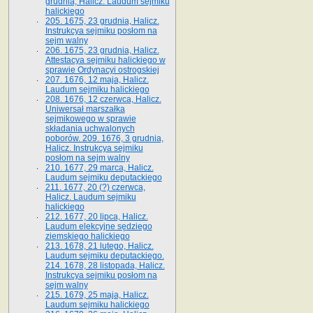
grudnia, Halicz. Laudum sejmiku
halickiego
205. 1675, 23 grudnia, Halicz.
Instrukcya sejmiku posłom na
sejm walny
206. 1675, 23 grudnia, Halicz.
Attestacya sejmiku halickiego w
sprawie Ordynacyi ostrogskiej
207. 1676, 12 maja, Halicz.
Laudum sejmiku halickiego
208. 1676, 12 czerwca, Halicz.
Uniwersał marszałka
sejmikowego w sprawie
składania uchwalonych
poborów. 209. 1676, 3 grudnia,
Halicz. Instrukcya sejmiku
posłom na sejm walny
210. 1677, 29 marca, Halicz.
Laudum sejmiku deputackiego
211. 1677, 20 (?) czerwca,
Halicz. Laudum sejmiku
halickiego
212. 1677, 20 lipca, Halicz.
Laudum elekcyjne sędziego
ziemskiego halickiego
213. 1678, 21 lutego, Halicz.
Laudum sejmiku deputackiego.
214. 1678, 28 listopada, Halicz.
Instrukcya sejmiku posłom na
sejm walny
215. 1679, 25 maja, Halicz.
Laudum sejmiku halickiego