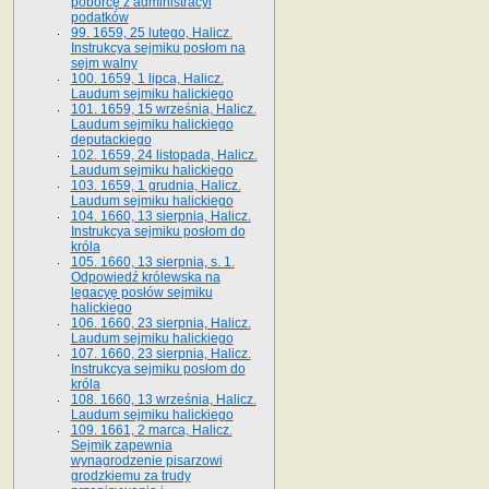
poborcę z administracyi
podatków
99. 1659, 25 lutego, Halicz.
Instrukcya sejmiku posłom na
sejm walny
100. 1659, 1 lipca, Halicz.
Laudum sejmiku halickiego
101. 1659, 15 września, Halicz.
Laudum sejmiku halickiego
deputackiego
102. 1659, 24 listopada, Halicz.
Laudum sejmiku halickiego
103. 1659, 1 grudnia, Halicz.
Laudum sejmiku halickiego
104. 1660, 13 sierpnia, Halicz.
Instrukcya sejmiku posłom do
króla
105. 1660, 13 sierpnia, s. 1.
Odpowiedź królewska na
legacyę posłów sejmiku
halickiego
106. 1660, 23 sierpnia, Halicz.
Laudum sejmiku halickiego
107. 1660, 23 sierpnia, Halicz.
Instrukcya sejmiku posłom do
króla
108. 1660, 13 września, Halicz.
Laudum sejmiku halickiego
109. 1661, 2 marca, Halicz.
Sejmik zapewnia
wynagrodzenie pisarzowi
grodzkiemu za trudy