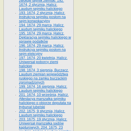
zwołuje sejmik ziemski. 192.
1674, 2 stycznia, Halicz.
Laudum sejmiku halickiego
193. 1674, 2 stycznia, Halicz.
Instrukcya sejmiku posłom na
sejm konwokacyjny
194. 1674, 29 marca, Halicz.
Laudum sejmiku halickiego
195. 1674, 29 marca, Halicz.
Deklaracya sejmiku halickiego w
sprawie podatków
196. 1674, 29 marca, Halicz.
Instrukcya sejmiku posłom na
sejm elekcyjny
197. 1674, 20 kwietnia, Halicz.
Uniwersał poborcy ziemi
halickiej
198. 1674, 3 sierpnia, Buczacz.
Laudum ziemian województwa
ruskiego na zamku buczackim
zgromadzonych
199. 1674, 16 sierpnia, Halicz.
Laudum sejmiku halickiego
201. 1674, 10 września, Halicz.
Attestacya marszałka sejmiku
halickiego o obiorze deputata na
trybunał lubelski
202. 1675, 9 stycznia, Halicz.
Laudum sejmiku halickiego
203. 1675, 19 stycznia, Halicz.
Uniwersał marszałka sądów
kapturowych. 204. 1675, 23