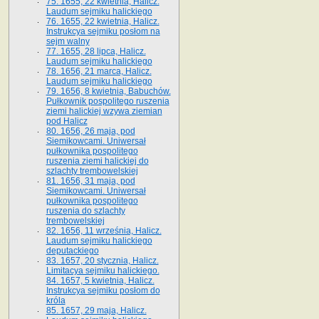
75. 1655, 22 kwietnia, Halicz.
Laudum sejmiku halickiego
76. 1655, 22 kwietnia, Halicz.
Instrukcya sejmiku posłom na
sejm walny
77. 1655, 28 lipca, Halicz.
Laudum sejmiku halickiego
78. 1656, 21 marca, Halicz.
Laudum sejmiku halickiego
79. 1656, 8 kwietnia, Babuchów.
Pułkownik pospolitego ruszenia
ziemi halickiej wzywa ziemian
pod Halicz
80. 1656, 26 maja, pod
Siemikowcami. Uniwersał
pułkownika pospolitego
ruszenia ziemi halickiej do
szlachty trembowelskiej
81. 1656, 31 maja, pod
Siemikowcami. Uniwersał
pułkownika pospolitego
ruszenia do szlachty
trembowelskiej
82. 1656, 11 września, Halicz.
Laudum sejmiku halickiego
deputackiego
83. 1657, 20 stycznia, Halicz.
Limitacya sejmiku halickiego.
84. 1657, 5 kwietnia, Halicz.
Instrukcya sejmiku posłom do
króla
85. 1657, 29 maja, Halicz.