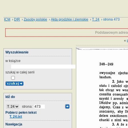
ICM
›
DIR
›
Zasoby polskie
›
Akta grodzkie i ziemskie
›
T. 24
› strona 473
Podstawowym adrese
«
Wyszukiwanie
w książce
szukaj w całej serii
Idź do
strona:
Pobierz pełen tekst
T. 24.txt
Nawigacja