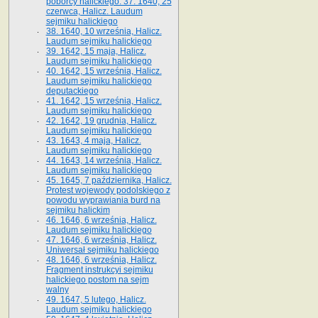
poborcy halickiego. 37. 1640, 25
czerwca, Halicz. Laudum
sejmiku halickiego
38. 1640, 10 września, Halicz.
Laudum sejmiku halickiego
39. 1642, 15 maja, Halicz.
Laudum sejmiku halickiego
40. 1642, 15 września, Halicz.
Laudum sejmiku halickiego
deputackiego
41. 1642, 15 września, Halicz.
Laudum sejmiku halickiego
42. 1642, 19 grudnia, Halicz.
Laudum sejmiku halickiego
43. 1643, 4 maja, Halicz.
Laudum sejmiku halickiego
44. 1643, 14 września, Halicz.
Laudum sejmiku halickiego
45. 1645, 7 października, Halicz.
Protest wojewody podolskiego z
powodu wyprawiania burd na
sejmiku halickim
46. 1646, 6 września, Halicz.
Laudum sejmiku halickiego
47. 1646, 6 września, Halicz.
Uniwersał sejmiku halickiego
48. 1646, 6 września, Halicz.
Fragment instrukcyi sejmiku
halickiego postom na sejm
walny
49. 1647, 5 lutego, Halicz.
Laudum sejmiku halickiego