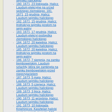
sejmiku halickiego
180. 1671, 23 listopada, Halicz.
Laudum elekcyjne na urząd
sędziego ziemskiego. 181.
1671, 15 grudnia, Halicz.
Laudum sejmiku halickiego
182. 1671, 15 grudnia, Halicz.
Instrukcya sejmiku posłom na
sejm walny
183. 1671, 17 grudnia, Halicz.
Laudum elekcyi podsędka
ziemskiego halickiego
184. 1672, 20 kwietnia, Halicz.
Laudum sejmiku halickiego
185. 1672, 20 kwietnia, Halicz.
Instrukcya sejmiku posłom na
sejm walny
186. 1672, 7 sierpnia, na zamku
trembowelskim. Laudum
szlachty, która się zamknęła na
zamku trembowelskim przed
nieprzyjacielem
187. 1673, 5 maja, Halicz.
Laudum sejmiku halickiego
188. 1673, 5 czerwca, Halicz.
Laudum sejmiku halickiego
189. 1673, 3 lipca, Halicz.
Laudum sejmiku halickiego
190. 1673, 11 września, Halicz.
Laudum sejmiku halickiego
191. 1673, 10 listopada,
Kniehinicze. Kasztelan halicki