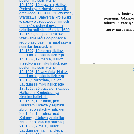
posłom na sejm walny
10. 1597, 10 stycznia, Halicz.
Protestacya szlachty obrządku
greckiego. 11. 1600, 20 czerwca,
Warszawa. Uniwersał królewski
w sprawie czopowego i innych
podatków uchwalonych na
sejmiku halickim 15 maja 1600
12. 1603, 31 lipca, Kraków.
Wezwanie króla do poparcia
jego przedłożeń na najbliższym
sejmiku deputackim
13. 1607, 19 marca, Halicz.
Laudum sejmiku halickiego
14. 1607, 19 marca, Halicz.
Instrukcya sejmiku halickiego
posłom na sejm walny
«
15. 1608, 15 września, Halicz.
Laudum sejmiku halickiego
16. 13, 9 września, Halicz.
Laudum sejmiku halickiego
18. 1615, 20 października, pod
Haliczem. Konfederacya
ziemian halickich
19. 1615, 1 grudnia, pod
Haliczem. Uchwały sejmiku
zbrojnego szlachty halickiej
20. 1615, 1 grudnia, pod
Kołomyją. Uchwały sejmiku
zbrojnego szlachty halickiej
21. 1618, 7 maja, Halicz
Laudum ziemian halickich.