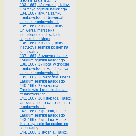
posłom na sejm walny
133. 1667, 13 stycznia, Halicz.
Limitacya sejmiku halickiego
134. 1667, luty, na zamku
trembowelskim. Uniwersał
ziemian trembowelskich
135. 1667, 3 marca, Halicz.
Uniwersał marszałka
ziemskiego o uchwałach
sejmiku halickiego
136. 1667, 3 marca, Halicz.
Instrukcya sejmiku posłom na
sejm walny
137. 1667, 2 czerwca, Halicz.
Laudum sejmiku halickiego
138. 1667, 27 lipca, w grodzie
trembowelskim. Manifestacya
ziemian trembowelskich
139. 1667, 13 września, Halicz.
Laudum sejmiku halickiego
140. 1667, 27 września,
Trembowla. Laudum ziemian
trembowelskich
141. 1667, 20 listopada, Halicz.
Uniwersał poborcy do ziemian
trembowelskich
142. 1667, 7 grudnia, Halicz.
Laudum sejmiku halickiego
143. 1667, 7 grudnia, Halicz.
Instrukcya sejmiku posłom na
sejm walny
144. 1668, 2 stycznia, Halicz.