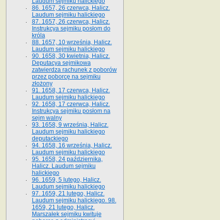
Laudum sejmiku halickiego
86. 1657, 26 czerwca, Halicz.
Laudum sejmiku halickiego
87. 1657, 26 czerwca, Halicz.
Instrukcya sejmiku posłom do
króla
88. 1657, 10 września, Halicz.
Laudum sejmiku halickiego
90. 1658, 30 kwietnia, Halicz.
Deputacya sejmikowa
zatwierdza rachunek z poborów
przez poborcę na sejmiku
złożony
91. 1658, 17 czerwca, Halicz.
Laudum sejmiku halickiego
92. 1658, 17 czerwca, Halicz.
Instrukcya sejmiku posłom na
sejm walny
93. 1658, 9 września, Halicz.
Laudum sejmiku halickiego
deputackiego
94. 1658, 16 września, Halicz.
Laudum sejmiku halickiego
95. 1658, 24 października,
Halicz. Laudum sejmiku
halickiego
96. 1659, 5 lutego, Halicz.
Laudum sejmiku halickiego
97. 1659, 21 lutego, Halicz.
Laudum sejmiku halickiego. 98.
1659, 21 lutego, Halicz.
Marszałek sejmiku kwituje