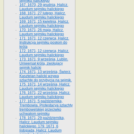
sejmiku halickiego
167. 1670, 29 grudnia, Halicz.
Laudum sejmiku halickiego
168. 1671, 27 lutego, Halicz.
Laudum sejmiku halickiego
169. 1671, 15 kwietnia, Halicz.
Laudum sejmiku halickiego
170. 1671, 26 maja, Halicz.
Laudum sejmiku halickiego
171. 1671, 12 czerwca, Halicz.
Instrukcya sejmiku posłom do
króla
172. 1671, 12 czerwca, Halicz.
Laudum sejmiku halickiego
173. 1671, 9 września, Lublin.
Uniwersał króla, zwołujący
sejmik halicki
174. 1671, 13 września, Świerz.
Kasztelan halicki wzywa
szlachtę do przybycia na sejmik.
175. 1671, 14 września, Halicz.
Laudum sejmiku halickiego
176. 1671, 22 września, Halicz.
Laudum sejmiku halickiego
177. 1671, 5 października,
Trembowla. Protestacya szlachty
trembowelskiej przeciwko
uchwałom sejmiku
178. 1671, 29 października,
Halicz. Laudum sejmiku
halickiego. 179. 1671, 6
listopada, Halicz. Laudum