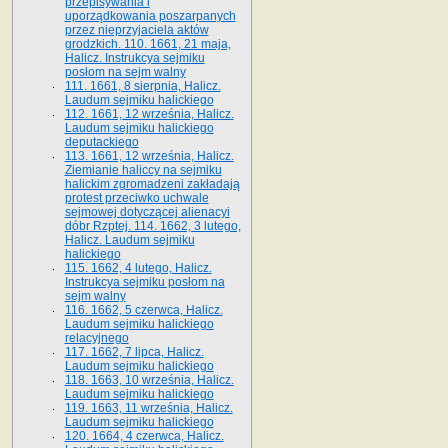
przepisywania i
uporządkowania poszarpanych
przez nieprzyjaciela aktów
grodzkich. 110. 1661, 21 maja,
Halicz. Instrukcya sejmiku
posłom na sejm walny
111. 1661, 8 sierpnia, Halicz.
Laudum sejmiku halickiego
112. 1661, 12 września, Halicz.
Laudum sejmiku halickiego
deputackiego
113. 1661, 12 września, Halicz.
Ziemianie haliccy na sejmiku
halickim zgromadzeni zakładają
protest przeciwko uchwale
sejmowej dotyczącej alienacyi
dóbr Rzptej. 114. 1662, 3 lutego,
Halicz. Laudum sejmiku
halickiego
115. 1662, 4 lutego, Halicz.
Instrukcya sejmiku posłom na
sejm walny
116. 1662, 5 czerwca, Halicz.
Laudum sejmiku halickiego
relacyjnego
117. 1662, 7 lipca, Halicz.
Laudum sejmiku halickiego
118. 1663, 10 września, Halicz.
Laudum sejmiku halickiego
119. 1663, 11 września, Halicz.
Laudum sejmiku halickiego
120. 1664, 4 czerwca, Halicz.