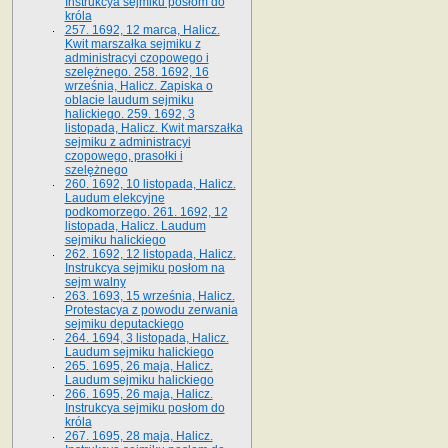
Instrukcya sejmiku posłom do
króla
257. 1692, 12 marca, Halicz.
Kwit marszałka sejmiku z
administracyi czopowego i
szelężnego. 258. 1692, 16
września, Halicz. Zapiska o
oblacie laudum sejmiku
halickiego. 259. 1692, 3
listopada, Halicz. Kwit marszałka
sejmiku z administracyi
czopowego, prasołki i
szelężnego
260. 1692, 10 listopada, Halicz.
Laudum elekcyjne
podkomorzego. 261. 1692, 12
listopada, Halicz. Laudum
sejmiku halickiego
262. 1692, 12 listopada, Halicz.
Instrukcya sejmiku posłom na
sejm walny
263. 1693, 15 września, Halicz.
Protestacya z powodu zerwania
sejmiku deputackiego
264. 1694, 3 listopada, Halicz.
Laudum sejmiku halickiego
265. 1695, 26 maja, Halicz.
Laudum sejmiku halickiego
266. 1695, 26 maja, Halicz.
Instrukcya sejmiku posłom do
króla
267. 1695, 28 maja, Halicz.