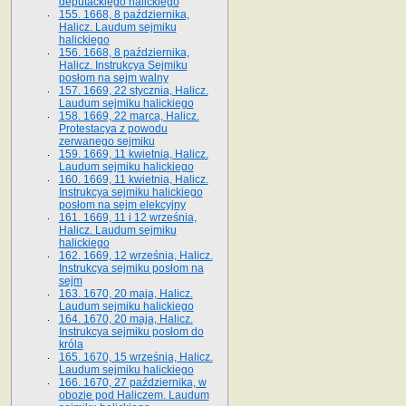
deputackiego halickiego
155. 1668, 8 października,
Halicz. Laudum sejmiku
halickiego
156. 1668, 8 października,
Halicz. Instrukcya Sejmiku
posłom na sejm walny
157. 1669, 22 stycznia, Halicz.
Laudum sejmiku halickiego
158. 1669, 22 marca, Halicz.
Protestacya z powodu
zerwanego sejmiku
159. 1669, 11 kwietnia, Halicz.
Laudum sejmiku halickiego
160. 1669, 11 kwietnia, Halicz.
Instrukcya sejmiku halickiego
posłom na sejm elekcyjny
161. 1669, 11 i 12 września,
Halicz. Laudum sejmiku
halickiego
162. 1669, 12 września, Halicz.
Instrukcya sejmiku posłom na
sejm
163. 1670, 20 maja, Halicz.
Laudum sejmiku halickiego
164. 1670, 20 maja, Halicz.
Instrukcya sejmiku posłom do
króla
165. 1670, 15 września, Halicz.
Laudum sejmiku halickiego
166. 1670, 27 października, w
obozie pod Haliczem. Laudum