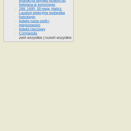
Instrukcya sejmiku posłom do
hetmana w. koronnego
268. 1695, 30 maja, Halicz.
Laudum elekcyjne podsędka
halickiego
Indeks nazw osób i
miejscowości
Indeks rzeczowy
Corrigenda
zwiń wszystkie
|
rozwiń wszystkie