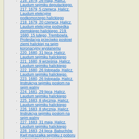
216. 1679, 26 maja, Halicz.
Laudum sejmiku deputackiego.
217. 1679, 5 czerwca, Halicz.
Laudum elekcyjne
podkomorzego halickiego
218. 1679, 20 czerwca, Halicz.
Laudum elekcyjne podsędka
ziemskiego halickiego. 219.
1680, 15 lutego, Trembowla.
Protestacya przeciwko posłowi
ziemi halickiej na sejm
koronacyjny wysłanemu
220. 1680, 31 lipca, Halicz.
Laudum sejmiku halickiego
221. 1680, 9 września, Halicz.
Laudum sejmiku halickiego
222. 1680, 26 listopada, Halicz.
Laudum sejmiku halickiego.
223. 1680, 26 listopada, Halicz.
Instrukcya sejmiku posłom na
sejm walny
224. 1681, 29 lipca, Halicz.
Laudum sejmiku halickiego
225. 1683, 8 stycznia, Halicz.
Laudum sejmiku halickiego
226. 1683, 8 stycznia, Halicz.
Instrukcya sejmiku posłom na
sejm walny
227. 1683, 31 maja, Halicz.
Laudum sejmiku halickiego
228. 1683, 24 lipca, Babuchów.
Kwit marszałka sejmiku z poboru