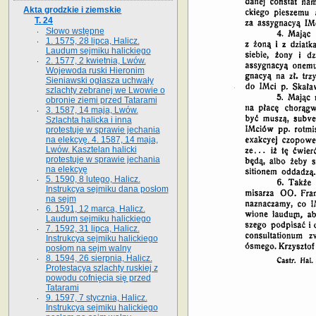
Akta grodzkie i ziemskie
T. 24
Słowo wstępne
1. 1575, 28 lipca, Halicz.
Laudum sejmiku halickiego
2. 1577, 2 kwietnia, Lwów.
Wojewoda ruski Hieronim
Sieniawski ogłasza uchwały
szlachty zebranej we Lwowie o
obronie ziemi przed Tatarami
3. 1587, 14 maja, Lwów.
Szlachta halicka i inna
protestuje w sprawie jechania
na elekcyę. 4. 1587, 14 maja,
Lwów. Kasztelan halicki
protestuje w sprawie jechania
na elekcyę
5. 1590, 8 lutego, Halicz.
Instrukcya sejmiku dana posłom
na sejm
6. 1591, 12 marca, Halicz.
Laudum sejmiku halickiego
7. 1592, 31 lipca, Halicz.
Instrukcya sejmiku halickiego
posłom na sejm walny
8. 1594, 26 sierpnia, Halicz.
Protestacya szlachty ruskiej z
powodu cofnięcia się przed
Tatarami
9. 1597, 7 stycznia, Halicz.
Instrukcya sejmiku halickiego