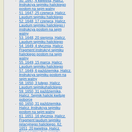
50. 1647, 4 kwietnia, Halicz.
Instrukcya sejmiku halickiego
postom na sejm walny
51. 1647, 25 czerwca, Halicz.
Laudum sejmiku halickiego
52. 1648, 17 czerwca, Halicz.
Laudum sejmiku halickiego i
instrukcya postom na sejm
walny
53. 1648, 20 sierpnia, Halicz.
Laudum sejmiku halickiego
54. 1649, 4 stycznia, Halicz.
Fragment instrukcyi sejmiku
halickiego postom na sejm
walny
55. 1649, 15 marca, Halicz.
Laudum sejmiku halickiego
57. 1649, 6 października, Halicz.
Instrukcya sejmiku postom na
sejm walny
58. 1650, 3 lutego, Halicz.
Laudum sejmikuhalickiego
59. 1650, 31 października,
Halicz. Sejmik halicki kwituje
poborcę
60. 1650, 31 października,
Halicz. Instrukcya sejmiku
postom na sejm walny
61. 1651, 16 stycznia, Halicz.
Fragment laudum sejmiku
relacyjnego halickiego. 62.
1651, 20 kwietnia, Halicz.