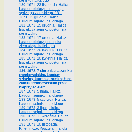
sejmiku halickiego
180. 1671, 23 listopada, Halicz.
Laudum elekcyjne na urząd
sędziego ziemskiego. 181.
1671, 15 grudnia, Halicz.
Laudum sejmiku halickiego
182. 1671, 15 grudnia, Halicz.
Instrukcya sejmiku posłom na
sejm walny
183. 1671, 17 grudnia, Halicz.
Laudum elekcyi podsędka
ziemskiego halickiego
184. 1672, 20 kwietnia, Halicz.
Laudum sejmiku halickiego
185. 1672, 20 kwietnia, Halicz.
Instrukcya sejmiku posłom na
sejm walny
186. 1672, 7 sierpnia, na zamku
trembowelskim. Laudum
szlachty, która się zamknęła na
zamku trembowelskim przed
nieprzyjacielem
187. 1673, 5 maja, Halicz.
Laudum sejmiku halickiego
188. 1673, 5 czerwca, Halicz.
Laudum sejmiku halickiego
189. 1673, 3 lipca, Halicz.
Laudum sejmiku halickiego
190. 1673, 11 września, Halicz.
Laudum sejmiku halickiego
191. 1673, 10 listopada,
Kniehinicze. Kasztelan halicki