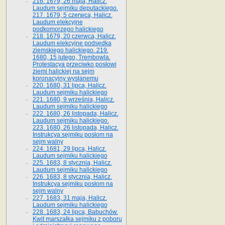
216. 1679, 26 maja, Halicz.
Laudum sejmiku deputackiego.
217. 1679, 5 czerwca, Halicz.
Laudum elekcyjne
podkomorzego halickiego
218. 1679, 20 czerwca, Halicz.
Laudum elekcyjne podsędka
ziemskiego halickiego. 219.
1680, 15 lutego, Trembowla.
Protestacya przeciwko posłowi
ziemi halickiej na sejm
koronacyjny wysłanemu
220. 1680, 31 lipca, Halicz.
Laudum sejmiku halickiego
221. 1680, 9 września, Halicz.
Laudum sejmiku halickiego
222. 1680, 26 listopada, Halicz.
Laudum sejmiku halickiego.
223. 1680, 26 listopada, Halicz.
Instrukcya sejmiku posłom na
sejm walny
224. 1681, 29 lipca, Halicz.
Laudum sejmiku halickiego
225. 1683, 8 stycznia, Halicz.
Laudum sejmiku halickiego
226. 1683, 8 stycznia, Halicz.
Instrukcya sejmiku posłom na
sejm walny
227. 1683, 31 maja, Halicz.
Laudum sejmiku halickiego
228. 1683, 24 lipca, Babuchów.
Kwit marszałka sejmiku z poboru