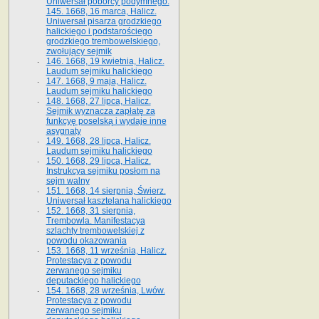
Uniwersał poborcy podymnego.
145. 1668, 16 marca, Halicz.
Uniwersał pisarza grodzkiego
halickiego i podstarościego
grodzkiego trembowelskiego,
zwołujący sejmik
146. 1668, 19 kwietnia, Halicz.
Laudum sejmiku halickiego
147. 1668, 9 maja, Halicz.
Laudum sejmiku halickiego
148. 1668, 27 lipca, Halicz.
Sejmik wyznacza zapłatę za
funkcyę poselską i wydaje inne
asygnaty
149. 1668, 28 lipca, Halicz.
Laudum sejmiku halickiego
150. 1668, 29 lipca, Halicz.
Instrukcya sejmiku posłom na
sejm walny
151. 1668, 14 sierpnia, Świerz.
Uniwersał kasztelana halickiego
152. 1668, 31 sierpnia,
Trembowla. Manifestacya
szlachty trembowelskiej z
powodu okazowania
153. 1668, 11 września, Halicz.
Protestacya z powodu
zerwanego sejmiku
deputackiego halickiego
154. 1668, 28 września, Lwów.
Protestacya z powodu
zerwanego sejmiku