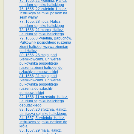
75. 1655, 22 kwietnia, Halicz.
Laudum sejmiku halickiego
76. 1655, 22 kwietnia, Halicz.
Instrukcya sejmiku posłom na
sejm walny
77. 1655, 28 lipca, Halicz.
Laudum sejmiku halickiego
78. 1656, 21 marca, Halicz.
Laudum sejmiku halickiego
79. 1656, 8 kwietnia, Babuchów.
Pułkownik pospolitego ruszenia
ziemi halickiej wzywa ziemian
pod Halicz
80. 1656, 26 maja, pod
Siemikowcami. Uniwersał
pułkownika pospolitego
ruszenia ziemi halickiej do
szlachty trembowelskiej
81. 1656, 31 maja, pod
Siemikowcami. Uniwersał
pułkownika pospolitego
ruszenia do szlachty
trembowelskiej
82. 1656, 11 września, Halicz.
Laudum sejmiku halickiego
deputackiego
83. 1657, 20 stycznia, Halicz.
Limitacya sejmiku halickiego.
84. 1657, 5 kwietnia, Halicz.
Instrukcya sejmiku posłom do
króla
85. 1657, 29 maja, Halicz.