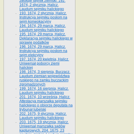
zwołuje sejmik ziemski. 192.
1674, 2 stycznia, Halicz.
Laudum sejmiku halickiego
193. 1674, 2 stycznia, Halicz.
Instrukcya sejmiku posłom na
sejm konwokacyjny
194. 1674, 29 marca, Halicz.
Laudum sejmiku halickiego
195. 1674, 29 marca, Halicz.
Deklaracya sejmiku halickiego w
sprawie podatków
196. 1674, 29 marca, Halicz.
Instrukcya sejmiku posłom na
sejm elekcyjny
197. 1674, 20 kwietnia, Halicz.
Uniwersał poborcy ziemi
halickiej
198. 1674, 3 sierpnia, Buczacz.
Laudum ziemian województwa
ruskiego na zamku buczackim
zgromadzonych
199. 1674, 16 sierpnia, Halicz.
Laudum sejmiku halickiego
201. 1674, 10 września, Halicz.
Attestacya marszałka sejmiku
halickiego o obiorze deputata na
trybunał lubelski
202. 1675, 9 stycznia, Halicz.
Laudum sejmiku halickiego
203. 1675, 19 stycznia, Halicz.
Uniwersał marszałka sądów
kapturowych. 204. 1675, 23