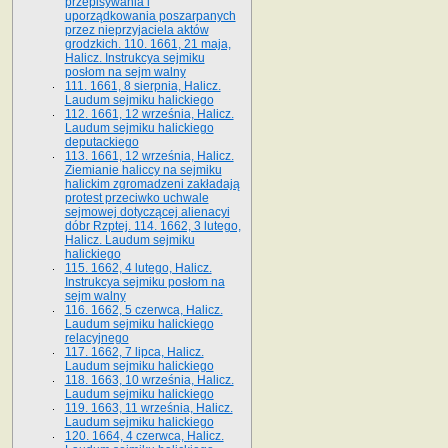
przepisywania i
uporządkowania poszarpanych
przez nieprzyjaciela aktów
grodzkich. 110. 1661, 21 maja,
Halicz. Instrukcya sejmiku
posłom na sejm walny
111. 1661, 8 sierpnia, Halicz.
Laudum sejmiku halickiego
112. 1661, 12 września, Halicz.
Laudum sejmiku halickiego
deputackiego
113. 1661, 12 września, Halicz.
Ziemianie haliccy na sejmiku
halickim zgromadzeni zakładają
protest przeciwko uchwale
sejmowej dotyczącej alienacyi
dóbr Rzptej. 114. 1662, 3 lutego,
Halicz. Laudum sejmiku
halickiego
115. 1662, 4 lutego, Halicz.
Instrukcya sejmiku posłom na
sejm walny
116. 1662, 5 czerwca, Halicz.
Laudum sejmiku halickiego
relacyjnego
117. 1662, 7 lipca, Halicz.
Laudum sejmiku halickiego
118. 1663, 10 września, Halicz.
Laudum sejmiku halickiego
119. 1663, 11 września, Halicz.
Laudum sejmiku halickiego
120. 1664, 4 czerwca, Halicz.