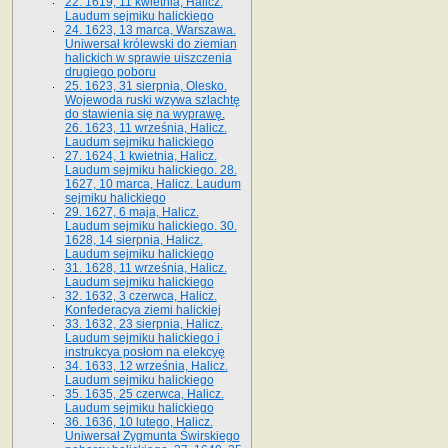
22. 1619, 11 kwietnia, Halicz.
Laudum sejmiku halickiego
24. 1623, 13 marca, Warszawa.
Uniwersał królewski do ziemian
halickich w sprawie uiszczenia
drugiego poboru
25. 1623, 31 sierpnia, Olesko.
Wojewoda ruski wzywa szlachtę
do stawienia się na wyprawę.
26. 1623, 11 września, Halicz.
Laudum sejmiku halickiego
27. 1624, 1 kwietnia, Halicz.
Laudum sejmiku halickiego. 28.
1627, 10 marca, Halicz. Laudum
sejmiku halickiego
29. 1627, 6 maja, Halicz.
Laudum sejmiku halickiego. 30.
1628, 14 sierpnia, Halicz.
Laudum sejmiku halickiego
31. 1628, 11 września, Halicz.
Laudum sejmiku halickiego
32. 1632, 3 czerwca, Halicz.
Konfederacya ziemi halickiej
33. 1632, 23 sierpnia, Halicz.
Laudum sejmiku halickiego i
instrukcya posłom na elekcyę
34. 1633, 12 września, Halicz.
Laudum sejmiku halickiego
35. 1635, 25 czerwca, Halicz.
Laudum sejmiku halickiego
36. 1636, 10 lutego, Halicz.
Uniwersał Zygmunta Świrskiego