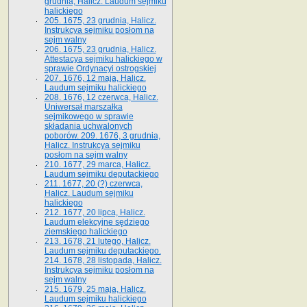
grudnia, Halicz. Laudum sejmiku
halickiego
205. 1675, 23 grudnia, Halicz.
Instrukcya sejmiku posłom na
sejm walny
206. 1675, 23 grudnia, Halicz.
Attestacya sejmiku halickiego w
sprawie Ordynacyi ostrogskiej
207. 1676, 12 maja, Halicz.
Laudum sejmiku halickiego
208. 1676, 12 czerwca, Halicz.
Uniwersał marszałka
sejmikowego w sprawie
składania uchwalonych
poborów. 209. 1676, 3 grudnia,
Halicz. Instrukcya sejmiku
posłom na sejm walny
210. 1677, 29 marca, Halicz.
Laudum sejmiku deputackiego
211. 1677, 20 (?) czerwca,
Halicz. Laudum sejmiku
halickiego
212. 1677, 20 lipca, Halicz.
Laudum elekcyjne sędziego
ziemskiego halickiego
213. 1678, 21 lutego, Halicz.
Laudum sejmiku deputackiego.
214. 1678, 28 listopada, Halicz.
Instrukcya sejmiku posłom na
sejm walny
215. 1679, 25 maja, Halicz.
Laudum sejmiku halickiego