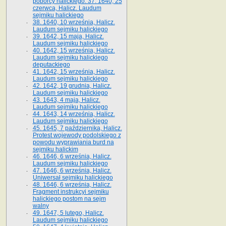
poborcy halickiego. 37. 1640, 25
czerwca, Halicz. Laudum
sejmiku halickiego
38. 1640, 10 września, Halicz.
Laudum sejmiku halickiego
39. 1642, 15 maja, Halicz.
Laudum sejmiku halickiego
40. 1642, 15 września, Halicz.
Laudum sejmiku halickiego
deputackiego
41. 1642, 15 września, Halicz.
Laudum sejmiku halickiego
42. 1642, 19 grudnia, Halicz.
Laudum sejmiku halickiego
43. 1643, 4 maja, Halicz.
Laudum sejmiku halickiego
44. 1643, 14 września, Halicz.
Laudum sejmiku halickiego
45. 1645, 7 października, Halicz.
Protest wojewody podolskiego z
powodu wyprawiania burd na
sejmiku halickim
46. 1646, 6 września, Halicz.
Laudum sejmiku halickiego
47. 1646, 6 września, Halicz.
Uniwersał sejmiku halickiego
48. 1646, 6 września, Halicz.
Fragment instrukcyi sejmiku
halickiego postom na sejm
walny
49. 1647, 5 lutego, Halicz.
Laudum sejmiku halickiego