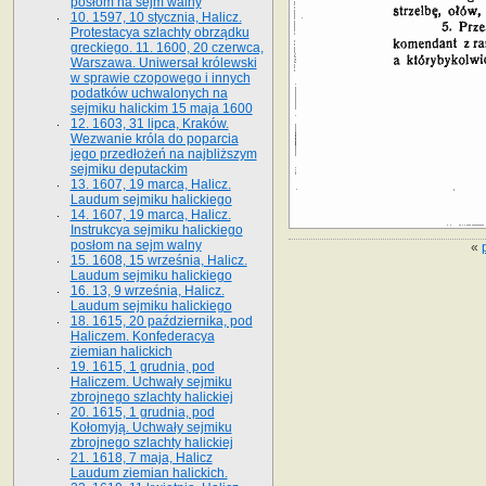
posłom na sejm walny
10. 1597, 10 stycznia, Halicz.
Protestacya szlachty obrządku
greckiego. 11. 1600, 20 czerwca,
Warszawa. Uniwersał królewski
w sprawie czopowego i innych
podatków uchwalonych na
sejmiku halickim 15 maja 1600
12. 1603, 31 lipca, Kraków.
Wezwanie króla do poparcia
jego przedłożeń na najbliższym
sejmiku deputackim
13. 1607, 19 marca, Halicz.
Laudum sejmiku halickiego
14. 1607, 19 marca, Halicz.
Instrukcya sejmiku halickiego
posłom na sejm walny
«
15. 1608, 15 września, Halicz.
Laudum sejmiku halickiego
16. 13, 9 września, Halicz.
Laudum sejmiku halickiego
18. 1615, 20 października, pod
Haliczem. Konfederacya
ziemian halickich
19. 1615, 1 grudnia, pod
Haliczem. Uchwały sejmiku
zbrojnego szlachty halickiej
20. 1615, 1 grudnia, pod
Kołomyją. Uchwały sejmiku
zbrojnego szlachty halickiej
21. 1618, 7 maja, Halicz
Laudum ziemian halickich.