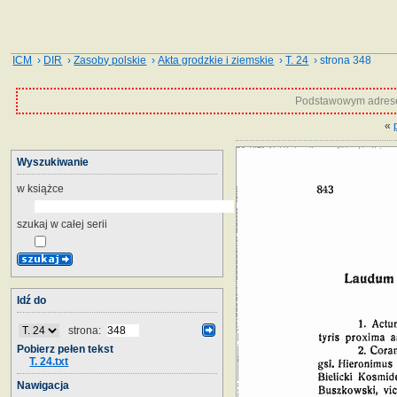
ICM
›
DIR
›
Zasoby polskie
›
Akta grodzkie i ziemskie
›
T. 24
› strona 348
Podstawowym adrese
«
Wyszukiwanie
w książce
szukaj w całej serii
Idź do
strona:
Pobierz pełen tekst
T. 24.txt
Nawigacja