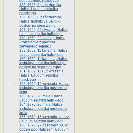
deputackiego halickiego
155. 1668, 8 października,
Halicz. Laudum sejmiku
halickiego
156. 1668, 8 października,
Halicz. Instrukcya Sejmiku
posłom na sejm walny
157. 1669, 22 stycznia, Halicz.
Laudum sejmiku halickiego
158. 1669, 22 marca, Halicz.
Protestacya z powodu
zerwanego sejmiku
159. 1669, 11 kwietnia, Halicz.
Laudum sejmiku halickiego
160. 1669, 11 kwietnia, Halicz.
Instrukcya sejmiku halickiego
posłom na sejm elekcyjny
161. 1669, 11 i 12 września,
Halicz. Laudum sejmiku
halickiego
162. 1669, 12 września, Halicz.
Instrukcya sejmiku posłom na
sejm
163. 1670, 20 maja, Halicz.
Laudum sejmiku halickiego
164. 1670, 20 maja, Halicz.
Instrukcya sejmiku posłom do
króla
165. 1670, 15 września, Halicz.
Laudum sejmiku halickiego
166. 1670, 27 października, w
obozie pod Haliczem. Laudum