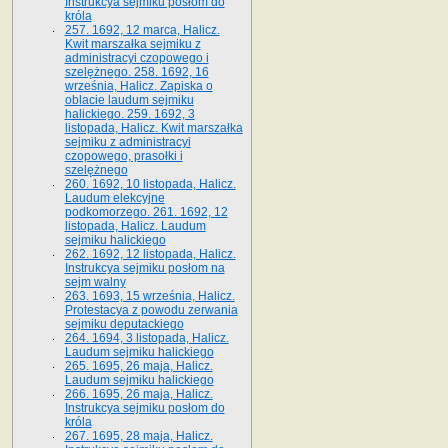
Instrukcya sejmiku posłom do
króla
257. 1692, 12 marca, Halicz.
Kwit marszałka sejmiku z
administracyi czopowego i
szelężnego. 258. 1692, 16
września, Halicz. Zapiska o
oblacie laudum sejmiku
halickiego. 259. 1692, 3
listopada, Halicz. Kwit marszałka
sejmiku z administracyi
czopowego, prasołki i
szelężnego
260. 1692, 10 listopada, Halicz.
Laudum elekcyjne
podkomorzego. 261. 1692, 12
listopada, Halicz. Laudum
sejmiku halickiego
262. 1692, 12 listopada, Halicz.
Instrukcya sejmiku posłom na
sejm walny
263. 1693, 15 września, Halicz.
Protestacya z powodu zerwania
sejmiku deputackiego
264. 1694, 3 listopada, Halicz.
Laudum sejmiku halickiego
265. 1695, 26 maja, Halicz.
Laudum sejmiku halickiego
266. 1695, 26 maja, Halicz.
Instrukcya sejmiku posłom do
króla
267. 1695, 28 maja, Halicz.