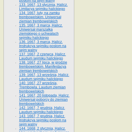
posłom na sejm walny
133. 1667, 13 stycznia, Halicz.
Limitacya sejmiku halickiego
134. 1667, luty, na zamku
trembowelskim. Uniwersał
ziemian trembowelskich
135. 1667, 3 marca, Halicz.
Uniwersał marszałka
ziemskiego o uchwałach
sejmiku halickiego
136. 1667, 3 marca, Halicz.
Instrukcya sejmiku posłom na
sejm walny
137. 1667, 2 czerwca, Halicz.
Laudum sejmiku halickiego
138. 1667, 27 lipca, w grodzie
trembowelskim. Manifestacya
ziemian trembowelskich
139. 1667, 13 września, Halicz.
Laudum sejmiku halickiego
140. 1667, 27 września,
Trembowla. Laudum ziemian
trembowelskich
141. 1667, 20 listopada, Halicz.
Uniwersał poborcy do ziemian
trembowelskich
142. 1667, 7 grudnia, Halicz.
Laudum sejmiku halickiego
143. 1667, 7 grudnia, Halicz.
Instrukcya sejmiku posłom na
sejm walny
144. 1668, 2 stycznia, Halicz.