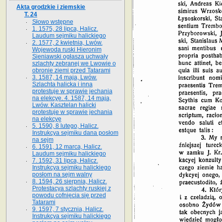
Akta grodzkie i ziemskie
T. 24
Słowo wstępne
1. 1575, 28 lipca, Halicz.
Laudum sejmiku halickiego
2. 1577, 2 kwietnia, Lwów.
Wojewoda ruski Hieronim
Sieniawski ogłasza uchwały
szlachty zebranej we Lwowie o
obronie ziemi przed Tatarami
3. 1587, 14 maja, Lwów.
Szlachta halicka i inna
protestuje w sprawie jechania
na elekcyę. 4. 1587, 14 maja,
Lwów. Kasztelan halicki
protestuje w sprawie jechania
na elekcyę
5. 1590, 8 lutego, Halicz.
Instrukcya sejmiku dana posłom
na sejm
6. 1591, 12 marca, Halicz.
Laudum sejmiku halickiego
7. 1592, 31 lipca, Halicz.
Instrukcya sejmiku halickiego
posłom na sejm walny
8. 1594, 26 sierpnia, Halicz.
Protestacya szlachty ruskiej z
powodu cofnięcia się przed
Tatarami
9. 1597, 7 stycznia, Halicz.
Instrukcya sejmiku halickiego