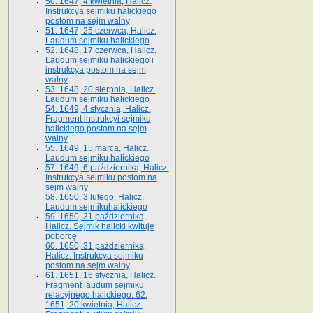
50. 1647, 4 kwietnia, Halicz.
Instrukcya sejmiku halickiego
postom na sejm walny
51. 1647, 25 czerwca, Halicz.
Laudum sejmiku halickiego
52. 1648, 17 czerwca, Halicz.
Laudum sejmiku halickiego i
instrukcya postom na sejm
walny
53. 1648, 20 sierpnia, Halicz.
Laudum sejmiku halickiego
54. 1649, 4 stycznia, Halicz.
Fragment instrukcyi sejmiku
halickiego postom na sejm
walny
55. 1649, 15 marca, Halicz.
Laudum sejmiku halickiego
57. 1649, 6 października, Halicz.
Instrukcya sejmiku postom na
sejm walny
58. 1650, 3 lutego, Halicz.
Laudum sejmikuhalickiego
59. 1650, 31 października,
Halicz. Sejmik halicki kwituje
poborcę
60. 1650, 31 października,
Halicz. Instrukcya sejmiku
postom na sejm walny
61. 1651, 16 stycznia, Halicz.
Fragment laudum sejmiku
relacyjnego halickiego. 62.
1651, 20 kwietnia, Halicz.