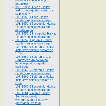
poborcę z administracyi
podatków
99. 1659, 25 lutego, Halicz.
Instrukcya sejmiku posłom na
sejm walny
100. 1659, 1 lipca, Halicz.
Laudum sejmiku halickiego
101. 1659, 15 września, Halicz.
Laudum sejmiku halickiego
deputackiego
102. 1659, 24 listopada, Halicz.
Laudum sejmiku halickiego
103. 1659, 1 grudnia, Halicz.
Laudum sejmiku halickiego
104. 1660, 13 sierpnia, Halicz.
Instrukcya sejmiku posłom do
króla
105. 1660, 13 sierpnia, s. 1.
Odpowiedź królewska na
legacyę posłów sejmiku
halickiego
106. 1660, 23 sierpnia, Halicz.
Laudum sejmiku halickiego
107. 1660, 23 sierpnia, Halicz.
Instrukcya sejmiku posłom do
króla
108. 1660, 13 września, Halicz.
Laudum sejmiku halickiego
109. 1661, 2 marca, Halicz.
Sejmik zapewnia
wynagrodzenie pisarzowi
grodzkiemu za trudy