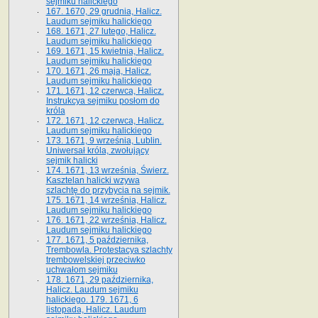
sejmiku halickiego
167. 1670, 29 grudnia, Halicz.
Laudum sejmiku halickiego
168. 1671, 27 lutego, Halicz.
Laudum sejmiku halickiego
169. 1671, 15 kwietnia, Halicz.
Laudum sejmiku halickiego
170. 1671, 26 maja, Halicz.
Laudum sejmiku halickiego
171. 1671, 12 czerwca, Halicz.
Instrukcya sejmiku posłom do
króla
172. 1671, 12 czerwca, Halicz.
Laudum sejmiku halickiego
173. 1671, 9 września, Lublin.
Uniwersał króla, zwołujący
sejmik halicki
174. 1671, 13 września, Świerz.
Kasztelan halicki wzywa
szlachtę do przybycia na sejmik.
175. 1671, 14 września, Halicz.
Laudum sejmiku halickiego
176. 1671, 22 września, Halicz.
Laudum sejmiku halickiego
177. 1671, 5 października,
Trembowla. Protestacya szlachty
trembowelskiej przeciwko
uchwałom sejmiku
178. 1671, 29 października,
Halicz. Laudum sejmiku
halickiego. 179. 1671, 6
listopada, Halicz. Laudum