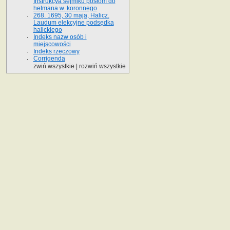
Instrukcya sejmiku posłom do
hetmana w. koronnego
268. 1695, 30 maja, Halicz.
Laudum elekcyjne podsędka
halickiego
Indeks nazw osób i
miejscowości
Indeks rzeczowy
Corrigenda
zwiń wszystkie
|
rozwiń wszystkie