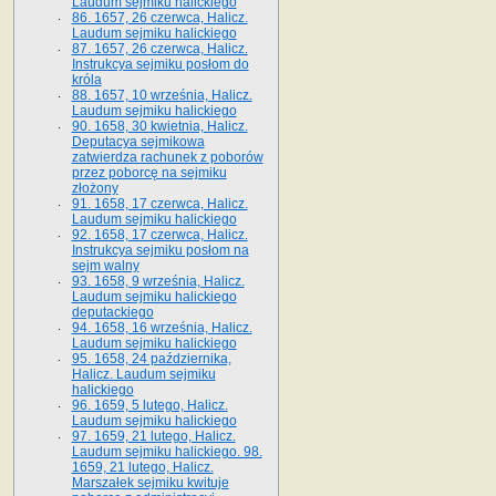
Laudum sejmiku halickiego
86. 1657, 26 czerwca, Halicz.
Laudum sejmiku halickiego
87. 1657, 26 czerwca, Halicz.
Instrukcya sejmiku posłom do
króla
88. 1657, 10 września, Halicz.
Laudum sejmiku halickiego
90. 1658, 30 kwietnia, Halicz.
Deputacya sejmikowa
zatwierdza rachunek z poborów
przez poborcę na sejmiku
złożony
91. 1658, 17 czerwca, Halicz.
Laudum sejmiku halickiego
92. 1658, 17 czerwca, Halicz.
Instrukcya sejmiku posłom na
sejm walny
93. 1658, 9 września, Halicz.
Laudum sejmiku halickiego
deputackiego
94. 1658, 16 września, Halicz.
Laudum sejmiku halickiego
95. 1658, 24 października,
Halicz. Laudum sejmiku
halickiego
96. 1659, 5 lutego, Halicz.
Laudum sejmiku halickiego
97. 1659, 21 lutego, Halicz.
Laudum sejmiku halickiego. 98.
1659, 21 lutego, Halicz.
Marszałek sejmiku kwituje