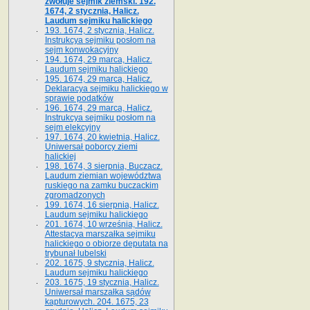
zwołuje sejmik ziemski. 192.
1674, 2 stycznia, Halicz.
Laudum sejmiku halickiego
193. 1674, 2 stycznia, Halicz.
Instrukcya sejmiku posłom na
sejm konwokacyjny
194. 1674, 29 marca, Halicz.
Laudum sejmiku halickiego
195. 1674, 29 marca, Halicz.
Deklaracya sejmiku halickiego w
sprawie podatków
196. 1674, 29 marca, Halicz.
Instrukcya sejmiku posłom na
sejm elekcyjny
197. 1674, 20 kwietnia, Halicz.
Uniwersał poborcy ziemi
halickiej
198. 1674, 3 sierpnia, Buczacz.
Laudum ziemian województwa
ruskiego na zamku buczackim
zgromadzonych
199. 1674, 16 sierpnia, Halicz.
Laudum sejmiku halickiego
201. 1674, 10 września, Halicz.
Attestacya marszałka sejmiku
halickiego o obiorze deputata na
trybunał lubelski
202. 1675, 9 stycznia, Halicz.
Laudum sejmiku halickiego
203. 1675, 19 stycznia, Halicz.
Uniwersał marszałka sądów
kapturowych. 204. 1675, 23