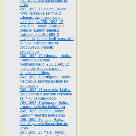
Instrukcya sejmiku posłom do
króla
257. 1692, 12 marca, Halicz.
Kwit marszałka sejmiku z
administracyi czopowego i
szelężnego. 258. 1692, 16
września, Halicz. Zapiska o
oblacie laudum sejmiku
halickiego. 259. 1692, 3
listopada, Halicz. Kwit marszałka
sejmiku z administracyi
czopowego, prasołki i
szelężnego
260. 1692, 10 listopada, Halicz.
Laudum elekcyjne
podkomorzego. 261. 1692, 12
listopada, Halicz. Laudum
sejmiku halickiego
262. 1692, 12 listopada, Halicz.
Instrukcya sejmiku posłom na
sejm walny
263. 1693, 15 września, Halicz.
Protestacya z powodu zerwania
sejmiku deputackiego
264. 1694, 3 listopada, Halicz.
Laudum sejmiku halickiego
265. 1695, 26 maja, Halicz.
Laudum sejmiku halickiego
266. 1695, 26 maja, Halicz.
Instrukcya sejmiku posłom do
króla
267. 1695, 28 maja, Halicz.