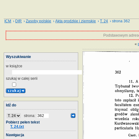
ICM
›
DIR
›
Zasoby polskie
›
Akta grodzkie i ziemskie
›
T. 24
› strona 362
Podstawowym adrese
«
Wyszukiwanie
w książce
szukaj w całej serii
Idź do
strona:
Pobierz pełen tekst
T. 24.txt
Nawigacja