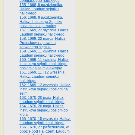
deputackiego halickiego
155. 1668, 8 października,
Halicz. Laudum sejmiku
halickiego
156. 1668, 8 października,
Halicz. Instrukcya Sejmiku
posłom na sejm walny
157. 1669, 22 stycznia, Halicz.
Laudum sejmiku halickiego
158. 1669, 22 marca, Halicz.
Protestacya z powodu
zerwanego sejmiku
159. 1669, 11 kwietnia, Halicz.
Laudum sejmiku halickiego
160. 1669, 11 kwietnia, Halicz.
Instrukcya sejmiku halickiego
posłom na sejm elekcyjny
161. 1669, 11 i 12 września,
Halicz. Laudum sejmiku
halickiego
162. 1669, 12 września, Halicz.
Instrukcya sejmiku posłom na
sejm
163. 1670, 20 maja, Halicz.
Laudum sejmiku halickiego
164. 1670, 20 maja, Halicz.
Instrukcya sejmiku posłom do
króla
165. 1670, 15 września, Halicz.
Laudum sejmiku halickiego
166. 1670, 27 października, w
obozie pod Haliczem. Laudum