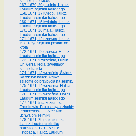
sejmiku halickiego
167. 1670, 29 grudnia, Halicz.
Laudum sejmiku halickiego
168. 1671, 27 lutego, Halicz.
Laudum sejmiku halickiego
169. 1671, 15 kwietnia, Halicz.
Laudum sejmiku halickiego
170. 1671, 26 maja, Halicz.
Laudum sejmiku halickiego
171. 1671, 12 czerwca, Halicz.
Instrukcya sejmiku posłom do
króla
172. 1671, 12 czerwca, Halicz.
Laudum sejmiku halickiego
173. 1671, 9 września, Lublin.
Uniwersał króla, zwołujący
sejmik halicki
174. 1671, 13 września, Świerz.
Kasztelan halicki wzywa
szlachtę do przybycia na sejmik.
175. 1671, 14 września, Halicz.
Laudum sejmiku halickiego
176. 1671, 22 września, Halicz.
Laudum sejmiku halickiego
177. 1671, 5 października,
Trembowla. Protestacya szlachty
trembowelskiej przeciwko
uchwałom sejmiku
178. 1671, 29 października,
Halicz. Laudum sejmiku
halickiego. 179. 1671, 6
listopada, Halicz. Laudum