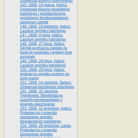
Uniwersał poborcy podymnego.
145. 1668, 16 marca, Halicz.
Uniwersał pisarza grodzkiego
halickiego i podstarościego
grodzkiego trembowelskiego,
zwołujący sejmik
146. 1668, 19 kwietnia, Halicz.
Laudum sejmiku halickiego
147. 1668, 9 maja, Halicz.
Laudum sejmiku halickiego
148. 1668, 27 lipca, Halicz.
Sejmik wyznacza zapłatę za
funkcyę poselską i wydaje inne
asygnaty
149. 1668, 28 lipca, Halicz.
Laudum sejmiku halickiego
150. 1668, 29 lipca, Halicz.
Instrukcya sejmiku posłom na
sejm walny
151. 1668, 14 sierpnia, Świerz.
Uniwersał kasztelana halickiego
152. 1668, 31 sierpnia,
Trembowla. Manifestacya
szlachty trembowelskiej z
powodu okazowania
153. 1668, 11 września, Halicz.
Protestacya z powodu
zerwanego sejmiku
deputackiego halickiego
154. 1668, 28 września, Lwów.
Protestacya z powodu
zerwanego sejmiku