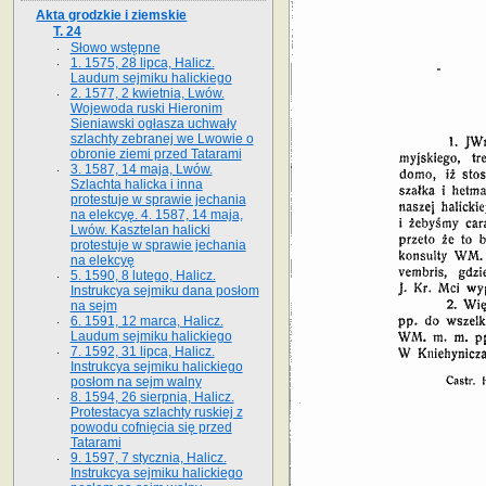
Akta grodzkie i ziemskie
T. 24
Słowo wstępne
1. 1575, 28 lipca, Halicz.
Laudum sejmiku halickiego
2. 1577, 2 kwietnia, Lwów.
Wojewoda ruski Hieronim
Sieniawski ogłasza uchwały
szlachty zebranej we Lwowie o
obronie ziemi przed Tatarami
3. 1587, 14 maja, Lwów.
Szlachta halicka i inna
protestuje w sprawie jechania
na elekcyę. 4. 1587, 14 maja,
Lwów. Kasztelan halicki
protestuje w sprawie jechania
na elekcyę
5. 1590, 8 lutego, Halicz.
Instrukcya sejmiku dana posłom
na sejm
6. 1591, 12 marca, Halicz.
Laudum sejmiku halickiego
7. 1592, 31 lipca, Halicz.
Instrukcya sejmiku halickiego
posłom na sejm walny
8. 1594, 26 sierpnia, Halicz.
Protestacya szlachty ruskiej z
powodu cofnięcia się przed
Tatarami
9. 1597, 7 stycznia, Halicz.
Instrukcya sejmiku halickiego