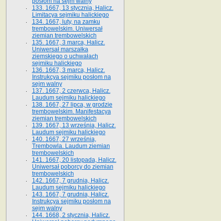
posłom na sejm walny
133. 1667, 13 stycznia, Halicz.
Limitacya sejmiku halickiego
134. 1667, luty, na zamku
trembowelskim. Uniwersał
ziemian trembowelskich
135. 1667, 3 marca, Halicz.
Uniwersał marszałka
ziemskiego o uchwałach
sejmiku halickiego
136. 1667, 3 marca, Halicz.
Instrukcya sejmiku posłom na
sejm walny
137. 1667, 2 czerwca, Halicz.
Laudum sejmiku halickiego
138. 1667, 27 lipca, w grodzie
trembowelskim. Manifestacya
ziemian trembowelskich
139. 1667, 13 września, Halicz.
Laudum sejmiku halickiego
140. 1667, 27 września,
Trembowla. Laudum ziemian
trembowelskich
141. 1667, 20 listopada, Halicz.
Uniwersał poborcy do ziemian
trembowelskich
142. 1667, 7 grudnia, Halicz.
Laudum sejmiku halickiego
143. 1667, 7 grudnia, Halicz.
Instrukcya sejmiku posłom na
sejm walny
144. 1668, 2 stycznia, Halicz.