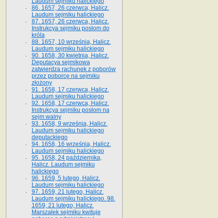
Laudum sejmiku halickiego
86. 1657, 26 czerwca, Halicz.
Laudum sejmiku halickiego
87. 1657, 26 czerwca, Halicz.
Instrukcya sejmiku posłom do
króla
88. 1657, 10 września, Halicz.
Laudum sejmiku halickiego
90. 1658, 30 kwietnia, Halicz.
Deputacya sejmikowa
zatwierdza rachunek z poborów
przez poborcę na sejmiku
złożony
91. 1658, 17 czerwca, Halicz.
Laudum sejmiku halickiego
92. 1658, 17 czerwca, Halicz.
Instrukcya sejmiku posłom na
sejm walny
93. 1658, 9 września, Halicz.
Laudum sejmiku halickiego
deputackiego
94. 1658, 16 września, Halicz.
Laudum sejmiku halickiego
95. 1658, 24 października,
Halicz. Laudum sejmiku
halickiego
96. 1659, 5 lutego, Halicz.
Laudum sejmiku halickiego
97. 1659, 21 lutego, Halicz.
Laudum sejmiku halickiego. 98.
1659, 21 lutego, Halicz.
Marszałek sejmiku kwituje