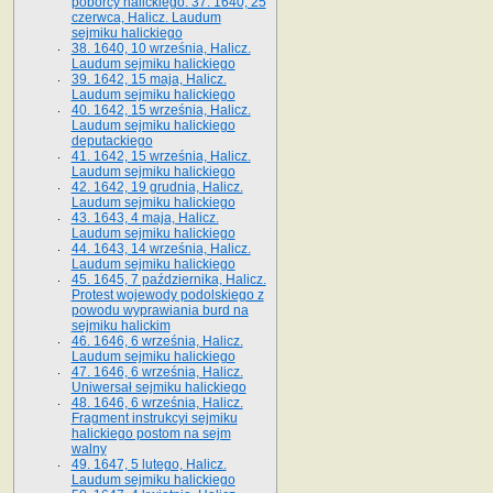
poborcy halickiego. 37. 1640, 25
czerwca, Halicz. Laudum
sejmiku halickiego
38. 1640, 10 września, Halicz.
Laudum sejmiku halickiego
39. 1642, 15 maja, Halicz.
Laudum sejmiku halickiego
40. 1642, 15 września, Halicz.
Laudum sejmiku halickiego
deputackiego
41. 1642, 15 września, Halicz.
Laudum sejmiku halickiego
42. 1642, 19 grudnia, Halicz.
Laudum sejmiku halickiego
43. 1643, 4 maja, Halicz.
Laudum sejmiku halickiego
44. 1643, 14 września, Halicz.
Laudum sejmiku halickiego
45. 1645, 7 października, Halicz.
Protest wojewody podolskiego z
powodu wyprawiania burd na
sejmiku halickim
46. 1646, 6 września, Halicz.
Laudum sejmiku halickiego
47. 1646, 6 września, Halicz.
Uniwersał sejmiku halickiego
48. 1646, 6 września, Halicz.
Fragment instrukcyi sejmiku
halickiego postom na sejm
walny
49. 1647, 5 lutego, Halicz.
Laudum sejmiku halickiego