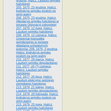
grudnia, Halicz. Laudum sejmiku
halickiego
205. 1675, 23 grudnia, Halicz.
Instrukcya sejmiku posłom na
sejm walny
206. 1675, 23 grudnia, Halicz.
Attestacya sejmiku halickiego w
sprawie Ordynacyi ostrogskiej
207. 1676, 12 maja, Halicz.
Laudum sejmiku halickiego
208. 1676, 12 czerwca, Halicz.
Uniwersał marszałka
sejmikowego w sprawie
składania uchwalonych
poborów. 209. 1676, 3 grudnia,
Halicz. Instrukcya sejmiku
posłom na sejm walny
210. 1677, 29 marca, Halicz.
Laudum sejmiku deputackiego
211. 1677, 20 (?) czerwca,
Halicz. Laudum sejmiku
halickiego
212. 1677, 20 lipca, Halicz.
Laudum elekcyjne sędziego
ziemskiego halickiego
213. 1678, 21 lutego, Halicz.
Laudum sejmiku deputackiego.
214. 1678, 28 listopada, Halicz.
Instrukcya sejmiku posłom na
sejm walny
215. 1679, 25 maja, Halicz.
Laudum sejmiku halickiego