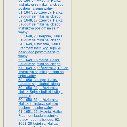
50. 1647, 4 kwietnia, Halicz.
Instrukcya sejmiku halickiego
postom na sejm walny
51. 1647, 25 czerwca, Halicz.
Laudum sejmiku halickiego
52. 1648, 17 czerwca, Halicz.
Laudum sejmiku halickiego i
instrukcya postom na sejm
walny
53. 1648, 20 sierpnia, Halicz.
Laudum sejmiku halickiego
54. 1649, 4 stycznia, Halicz.
Fragment instrukcyi sejmiku
halickiego postom na sejm
walny
55. 1649, 15 marca, Halicz.
Laudum sejmiku halickiego
57. 1649, 6 października, Halicz.
Instrukcya sejmiku postom na
sejm walny
58. 1650, 3 lutego, Halicz.
Laudum sejmikuhalickiego
59. 1650, 31 października,
Halicz. Sejmik halicki kwituje
poborcę
60. 1650, 31 października,
Halicz. Instrukcya sejmiku
postom na sejm walny
61. 1651, 16 stycznia, Halicz.
Fragment laudum sejmiku
relacyjnego halickiego. 62.
1651, 20 kwietnia, Halicz.