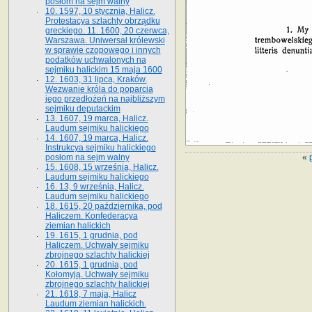
posłom na sejm walny
10. 1597, 10 stycznia, Halicz.
Protestacya szlachty obrządku
greckiego. 11. 1600, 20 czerwca,
Warszawa. Uniwersał królewski
w sprawie czopowego i innych
podatków uchwalonych na
sejmiku halickim 15 maja 1600
12. 1603, 31 lipca, Kraków.
Wezwanie króla do poparcia
jego przedłożeń na najbliższym
sejmiku deputackim
13. 1607, 19 marca, Halicz.
Laudum sejmiku halickiego
14. 1607, 19 marca, Halicz.
Instrukcya sejmiku halickiego
«
posłom na sejm walny
15. 1608, 15 września, Halicz.
Laudum sejmiku halickiego
16. 13, 9 września, Halicz.
Laudum sejmiku halickiego
18. 1615, 20 października, pod
Haliczem. Konfederacya
ziemian halickich
19. 1615, 1 grudnia, pod
Haliczem. Uchwały sejmiku
zbrojnego szlachty halickiej
20. 1615, 1 grudnia, pod
Kołomyją. Uchwały sejmiku
zbrojnego szlachty halickiej
21. 1618, 7 maja, Halicz
Laudum ziemian halickich.