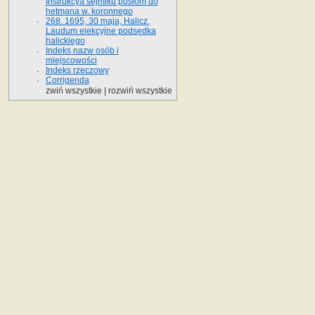
Instrukcya sejmiku posłom do
hetmana w. koronnego
268. 1695, 30 maja, Halicz.
Laudum elekcyjne podsędka
halickiego
Indeks nazw osób i
miejscowości
Indeks rzeczowy
Corrigenda
zwiń wszystkie
|
rozwiń wszystkie