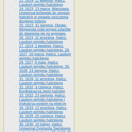
22. 1619, 11 kwietnia, Halicz.
Laudum sejmiku halickiego
24. 1623, 13 marca, Warszawa.
Uniwersał królewski do ziemian
halickich w sprawie uiszczenia
drugiego poboru
25. 1623, 31 sierpnia, Olesko.
Wojewoda ruski wzywa szlachtę
do stawienia się na wyprawę.
26. 1623, 11 września, Halicz.
Laudum sejmiku halickiego
27. 1624, 1 kwietnia, Halicz.
Laudum sejmiku halickiego. 28.
1627, 10 marca, Halicz. Laudum
sejmiku halickiego
29. 1627, 6 maja, Halicz.
Laudum sejmiku halickiego. 30.
1628, 14 sierpnia, Halicz.
Laudum sejmiku halickiego
31. 1628, 11 września, Halicz.
Laudum sejmiku halickiego
32. 1632, 3 czerwca, Halicz.
Konfederacya ziemi halickiej
33. 1632, 23 sierpnia, Halicz.
Laudum sejmiku halickiego i
instrukcya posłom na elekcyę
34. 1633, 12 września, Halicz.
Laudum sejmiku halickiego
35. 1635, 25 czerwca, Halicz.
Laudum sejmiku halickiego
36. 1636, 10 lutego, Halicz.
Uniwersał Zygmunta Świrskiego