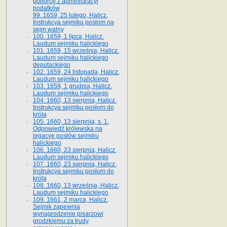
poborcę z administracyi
podatków
99. 1659, 25 lutego, Halicz.
Instrukcya sejmiku posłom na
sejm walny
100. 1659, 1 lipca, Halicz.
Laudum sejmiku halickiego
101. 1659, 15 września, Halicz.
Laudum sejmiku halickiego
deputackiego
102. 1659, 24 listopada, Halicz.
Laudum sejmiku halickiego
103. 1659, 1 grudnia, Halicz.
Laudum sejmiku halickiego
104. 1660, 13 sierpnia, Halicz.
Instrukcya sejmiku posłom do
króla
105. 1660, 13 sierpnia, s. 1.
Odpowiedź królewska na
legacyę posłów sejmiku
halickiego
106. 1660, 23 sierpnia, Halicz.
Laudum sejmiku halickiego
107. 1660, 23 sierpnia, Halicz.
Instrukcya sejmiku posłom do
króla
108. 1660, 13 września, Halicz.
Laudum sejmiku halickiego
109. 1661, 2 marca, Halicz.
Sejmik zapewnia
wynagrodzenie pisarzowi
grodzkiemu za trudy