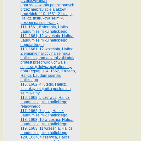
przepisywania i
uporządkowania poszarpanych
przez nieprzyjaciela aktów
grodzkich. 110. 1661, 21 maja,
Halicz. Instrukcya sejmiku
posłom na sejm walny
111. 1661, 8 sierpnia, Halicz.
Laudum sejmiku halickiego
112. 1661, 12 września, Halicz.
Laudum sejmiku halickiego
deputackiego
113. 1661, 12 września, Halicz.
Ziemianie haliccy na sejmiku
halickim zgromadzeni zakładają
protest przeciwko uchwale
sejmowej dotyczącej alienacyi
dóbr Rzptej. 114. 1662, 3 lutego,
Halicz. Laudum sejmiku
halickiego
115. 1662, 4 lutego, Halicz.
Instrukcya sejmiku posłom na
sejm walny
116. 1662, 5 czerwca, Halicz.
Laudum sejmiku halickiego
relacyjnego
117. 1662, 7 lipca, Halicz.
Laudum sejmiku halickiego
118. 1663, 10 września, Halicz.
Laudum sejmiku halickiego
119. 1663, 11 września, Halicz.
Laudum sejmiku halickiego
120. 1664, 4 czerwca, Halicz.