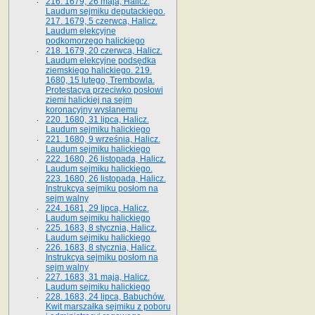
216. 1679, 26 maja, Halicz.
Laudum sejmiku deputackiego.
217. 1679, 5 czerwca, Halicz.
Laudum elekcyjne
podkomorzego halickiego
218. 1679, 20 czerwca, Halicz.
Laudum elekcyjne podsędka
ziemskiego halickiego. 219.
1680, 15 lutego, Trembowla.
Protestacya przeciwko posłowi
ziemi halickiej na sejm
koronacyjny wysłanemu
220. 1680, 31 lipca, Halicz.
Laudum sejmiku halickiego
221. 1680, 9 września, Halicz.
Laudum sejmiku halickiego
222. 1680, 26 listopada, Halicz.
Laudum sejmiku halickiego.
223. 1680, 26 listopada, Halicz.
Instrukcya sejmiku posłom na
sejm walny
224. 1681, 29 lipca, Halicz.
Laudum sejmiku halickiego
225. 1683, 8 stycznia, Halicz.
Laudum sejmiku halickiego
226. 1683, 8 stycznia, Halicz.
Instrukcya sejmiku posłom na
sejm walny
227. 1683, 31 maja, Halicz.
Laudum sejmiku halickiego
228. 1683, 24 lipca, Babuchów.
Kwit marszałka sejmiku z poboru