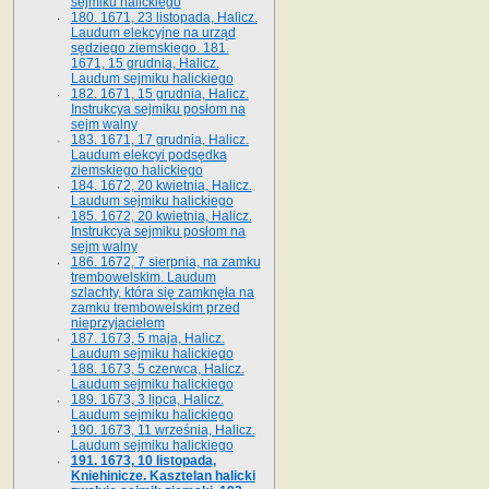
sejmiku halickiego
180. 1671, 23 listopada, Halicz.
Laudum elekcyjne na urząd
sędziego ziemskiego. 181.
1671, 15 grudnia, Halicz.
Laudum sejmiku halickiego
182. 1671, 15 grudnia, Halicz.
Instrukcya sejmiku posłom na
sejm walny
183. 1671, 17 grudnia, Halicz.
Laudum elekcyi podsędka
ziemskiego halickiego
184. 1672, 20 kwietnia, Halicz.
Laudum sejmiku halickiego
185. 1672, 20 kwietnia, Halicz.
Instrukcya sejmiku posłom na
sejm walny
186. 1672, 7 sierpnia, na zamku
trembowelskim. Laudum
szlachty, która się zamknęła na
zamku trembowelskim przed
nieprzyjacielem
187. 1673, 5 maja, Halicz.
Laudum sejmiku halickiego
188. 1673, 5 czerwca, Halicz.
Laudum sejmiku halickiego
189. 1673, 3 lipca, Halicz.
Laudum sejmiku halickiego
190. 1673, 11 września, Halicz.
Laudum sejmiku halickiego
191. 1673, 10 listopada,
Kniehinicze. Kasztelan halicki