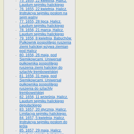
75. 1655, 22 kwietnia, Halicz.
Laudum sejmiku halickiego
76. 1655, 22 kwietnia, Halicz.
Instrukcya sejmiku posłom na
sejm walny
77. 1655, 28 lipca, Halicz.
Laudum sejmiku halickiego
78. 1656, 21 marca, Halicz.
Laudum sejmiku halickiego
79. 1656, 8 kwietnia, Babuchów.
Pułkownik pospolitego ruszenia
ziemi halickiej wzywa ziemian
pod Halicz
80. 1656, 26 maja, pod
Siemikowcami. Uniwersał
pułkownika pospolitego
ruszenia ziemi halickiej do
szlachty trembowelskiej
81. 1656, 31 maja, pod
Siemikowcami. Uniwersał
pułkownika pospolitego
ruszenia do szlachty
trembowelskiej
82. 1656, 11 września, Halicz.
Laudum sejmiku halickiego
deputackiego
83. 1657, 20 stycznia, Halicz.
Limitacya sejmiku halickiego.
84. 1657, 5 kwietnia, Halicz.
Instrukcya sejmiku posłom do
króla
85. 1657, 29 maja, Halicz.