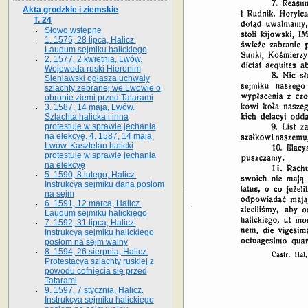
Akta grodzkie i ziemskie
T. 24
Słowo wstępne
1. 1575, 28 lipca, Halicz.
Laudum sejmiku halickiego
2. 1577, 2 kwietnia, Lwów.
Wojewoda ruski Hieronim
Sieniawski ogłasza uchwały
szlachty zebranej we Lwowie o
obronie ziemi przed Tatarami
3. 1587, 14 maja, Lwów.
Szlachta halicka i inna
protestuje w sprawie jechania
na elekcyę. 4. 1587, 14 maja,
Lwów. Kasztelan halicki
protestuje w sprawie jechania
na elekcyę
5. 1590, 8 lutego, Halicz.
Instrukcya sejmiku dana posłom
na sejm
6. 1591, 12 marca, Halicz.
Laudum sejmiku halickiego
7. 1592, 31 lipca, Halicz.
Instrukcya sejmiku halickiego
posłom na sejm walny
8. 1594, 26 sierpnia, Halicz.
Protestacya szlachty ruskiej z
powodu cofnięcia się przed
Tatarami
9. 1597, 7 stycznia, Halicz.
Instrukcya sejmiku halickiego