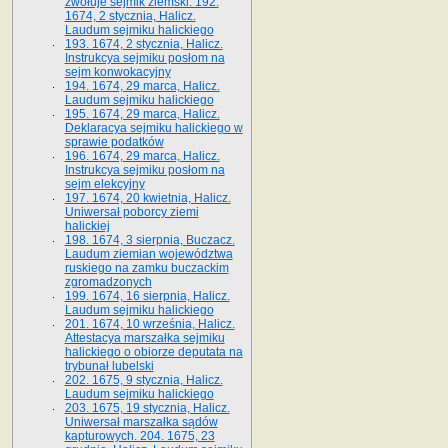
zwołuje sejmik ziemski. 192.
1674, 2 stycznia, Halicz.
Laudum sejmiku halickiego
193. 1674, 2 stycznia, Halicz.
Instrukcya sejmiku posłom na
sejm konwokacyjny
194. 1674, 29 marca, Halicz.
Laudum sejmiku halickiego
195. 1674, 29 marca, Halicz.
Deklaracya sejmiku halickiego w
sprawie podatków
196. 1674, 29 marca, Halicz.
Instrukcya sejmiku posłom na
sejm elekcyjny
197. 1674, 20 kwietnia, Halicz.
Uniwersał poborcy ziemi
halickiej
198. 1674, 3 sierpnia, Buczacz.
Laudum ziemian województwa
ruskiego na zamku buczackim
zgromadzonych
199. 1674, 16 sierpnia, Halicz.
Laudum sejmiku halickiego
201. 1674, 10 września, Halicz.
Attestacya marszałka sejmiku
halickiego o obiorze deputata na
trybunał lubelski
202. 1675, 9 stycznia, Halicz.
Laudum sejmiku halickiego
203. 1675, 19 stycznia, Halicz.
Uniwersał marszałka sądów
kapturowych. 204. 1675, 23