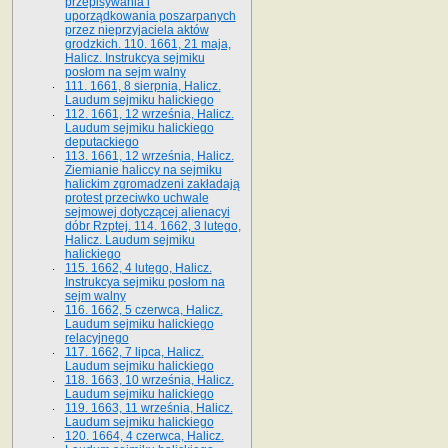
przepisywania i
uporządkowania poszarpanych
przez nieprzyjaciela aktów
grodzkich. 110. 1661, 21 maja,
Halicz. Instrukcya sejmiku
posłom na sejm walny
111. 1661, 8 sierpnia, Halicz.
Laudum sejmiku halickiego
112. 1661, 12 września, Halicz.
Laudum sejmiku halickiego
deputackiego
113. 1661, 12 września, Halicz.
Ziemianie haliccy na sejmiku
halickim zgromadzeni zakładają
protest przeciwko uchwale
sejmowej dotyczącej alienacyi
dóbr Rzptej. 114. 1662, 3 lutego,
Halicz. Laudum sejmiku
halickiego
115. 1662, 4 lutego, Halicz.
Instrukcya sejmiku posłom na
sejm walny
116. 1662, 5 czerwca, Halicz.
Laudum sejmiku halickiego
relacyjnego
117. 1662, 7 lipca, Halicz.
Laudum sejmiku halickiego
118. 1663, 10 września, Halicz.
Laudum sejmiku halickiego
119. 1663, 11 września, Halicz.
Laudum sejmiku halickiego
120. 1664, 4 czerwca, Halicz.