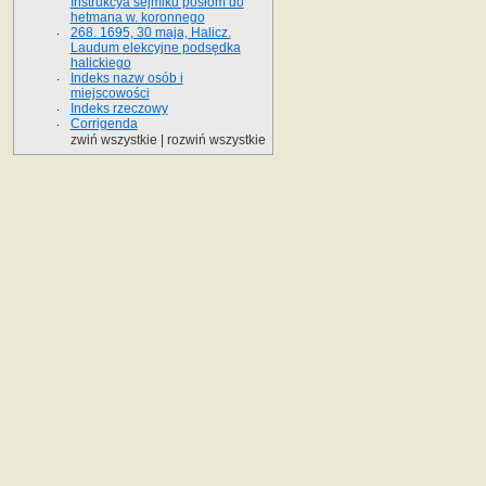
Instrukcya sejmiku posłom do
hetmana w. koronnego
268. 1695, 30 maja, Halicz.
Laudum elekcyjne podsędka
halickiego
Indeks nazw osób i
miejscowości
Indeks rzeczowy
Corrigenda
zwiń wszystkie
|
rozwiń wszystkie