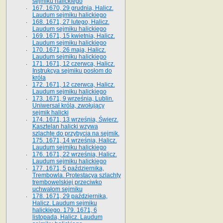
sejmiku halickiego
167. 1670, 29 grudnia, Halicz.
Laudum sejmiku halickiego
168. 1671, 27 lutego, Halicz.
Laudum sejmiku halickiego
169. 1671, 15 kwietnia, Halicz.
Laudum sejmiku halickiego
170. 1671, 26 maja, Halicz.
Laudum sejmiku halickiego
171. 1671, 12 czerwca, Halicz.
Instrukcya sejmiku posłom do
króla
172. 1671, 12 czerwca, Halicz.
Laudum sejmiku halickiego
173. 1671, 9 września, Lublin.
Uniwersał króla, zwołujący
sejmik halicki
174. 1671, 13 września, Świerz.
Kasztelan halicki wzywa
szlachtę do przybycia na sejmik.
175. 1671, 14 września, Halicz.
Laudum sejmiku halickiego
176. 1671, 22 września, Halicz.
Laudum sejmiku halickiego
177. 1671, 5 października,
Trembowla. Protestacya szlachty
trembowelskiej przeciwko
uchwałom sejmiku
178. 1671, 29 października,
Halicz. Laudum sejmiku
halickiego. 179. 1671, 6
listopada, Halicz. Laudum