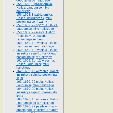
deputackiego halickiego
155. 1668, 8 października,
Halicz. Laudum sejmiku
halickiego
156. 1668, 8 października,
Halicz. Instrukcya Sejmiku
posłom na sejm walny
157. 1669, 22 stycznia, Halicz.
Laudum sejmiku halickiego
158. 1669, 22 marca, Halicz.
Protestacya z powodu
zerwanego sejmiku
159. 1669, 11 kwietnia, Halicz.
Laudum sejmiku halickiego
160. 1669, 11 kwietnia, Halicz.
Instrukcya sejmiku halickiego
posłom na sejm elekcyjny
161. 1669, 11 i 12 września,
Halicz. Laudum sejmiku
halickiego
162. 1669, 12 września, Halicz.
Instrukcya sejmiku posłom na
sejm
163. 1670, 20 maja, Halicz.
Laudum sejmiku halickiego
164. 1670, 20 maja, Halicz.
Instrukcya sejmiku posłom do
króla
165. 1670, 15 września, Halicz.
Laudum sejmiku halickiego
166. 1670, 27 października, w
obozie pod Haliczem. Laudum