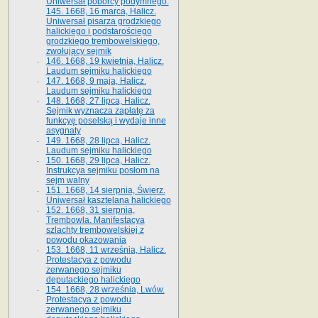
Uniwersał poborcy podymnego.
145. 1668, 16 marca, Halicz.
Uniwersał pisarza grodzkiego
halickiego i podstarościego
grodzkiego trembowelskiego,
zwołujący sejmik
146. 1668, 19 kwietnia, Halicz.
Laudum sejmiku halickiego
147. 1668, 9 maja, Halicz.
Laudum sejmiku halickiego
148. 1668, 27 lipca, Halicz.
Sejmik wyznacza zapłatę za
funkcyę poselską i wydaje inne
asygnaty
149. 1668, 28 lipca, Halicz.
Laudum sejmiku halickiego
150. 1668, 29 lipca, Halicz.
Instrukcya sejmiku posłom na
sejm walny
151. 1668, 14 sierpnia, Świerz.
Uniwersał kasztelana halickiego
152. 1668, 31 sierpnia,
Trembowla. Manifestacya
szlachty trembowelskiej z
powodu okazowania
153. 1668, 11 września, Halicz.
Protestacya z powodu
zerwanego sejmiku
deputackiego halickiego
154. 1668, 28 września, Lwów.
Protestacya z powodu
zerwanego sejmiku