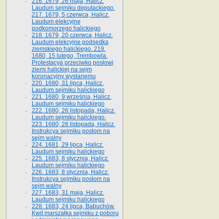
216. 1679, 26 maja, Halicz.
Laudum sejmiku deputackiego.
217. 1679, 5 czerwca, Halicz.
Laudum elekcyjne
podkomorzego halickiego
218. 1679, 20 czerwca, Halicz.
Laudum elekcyjne podsędka
ziemskiego halickiego. 219.
1680, 15 lutego, Trembowla.
Protestacya przeciwko posłowi
ziemi halickiej na sejm
koronacyjny wysłanemu
220. 1680, 31 lipca, Halicz.
Laudum sejmiku halickiego
221. 1680, 9 września, Halicz.
Laudum sejmiku halickiego
222. 1680, 26 listopada, Halicz.
Laudum sejmiku halickiego.
223. 1680, 26 listopada, Halicz.
Instrukcya sejmiku posłom na
sejm walny
224. 1681, 29 lipca, Halicz.
Laudum sejmiku halickiego
225. 1683, 8 stycznia, Halicz.
Laudum sejmiku halickiego
226. 1683, 8 stycznia, Halicz.
Instrukcya sejmiku posłom na
sejm walny
227. 1683, 31 maja, Halicz.
Laudum sejmiku halickiego
228. 1683, 24 lipca, Babuchów.
Kwit marszałka sejmiku z poboru