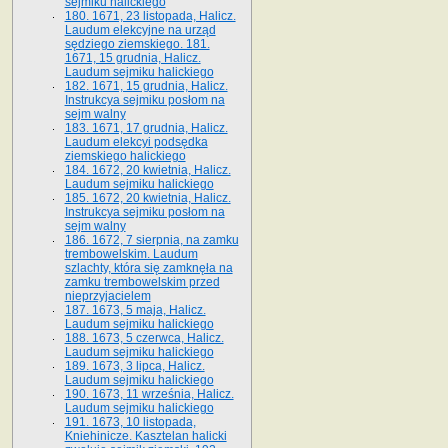
sejmiku halickiego
180. 1671, 23 listopada, Halicz.
Laudum elekcyjne na urząd
sędziego ziemskiego. 181.
1671, 15 grudnia, Halicz.
Laudum sejmiku halickiego
182. 1671, 15 grudnia, Halicz.
Instrukcya sejmiku posłom na
sejm walny
183. 1671, 17 grudnia, Halicz.
Laudum elekcyi podsędka
ziemskiego halickiego
184. 1672, 20 kwietnia, Halicz.
Laudum sejmiku halickiego
185. 1672, 20 kwietnia, Halicz.
Instrukcya sejmiku posłom na
sejm walny
186. 1672, 7 sierpnia, na zamku
trembowelskim. Laudum
szlachty, która się zamknęła na
zamku trembowelskim przed
nieprzyjacielem
187. 1673, 5 maja, Halicz.
Laudum sejmiku halickiego
188. 1673, 5 czerwca, Halicz.
Laudum sejmiku halickiego
189. 1673, 3 lipca, Halicz.
Laudum sejmiku halickiego
190. 1673, 11 września, Halicz.
Laudum sejmiku halickiego
191. 1673, 10 listopada,
Kniehinicze. Kasztelan halicki