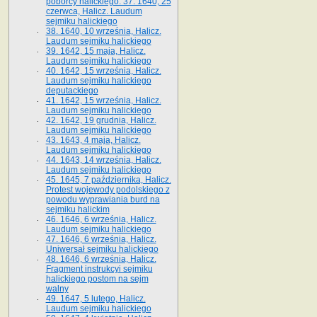
poborcy halickiego. 37. 1640, 25
czerwca, Halicz. Laudum
sejmiku halickiego
38. 1640, 10 września, Halicz.
Laudum sejmiku halickiego
39. 1642, 15 maja, Halicz.
Laudum sejmiku halickiego
40. 1642, 15 września, Halicz.
Laudum sejmiku halickiego
deputackiego
41. 1642, 15 września, Halicz.
Laudum sejmiku halickiego
42. 1642, 19 grudnia, Halicz.
Laudum sejmiku halickiego
43. 1643, 4 maja, Halicz.
Laudum sejmiku halickiego
44. 1643, 14 września, Halicz.
Laudum sejmiku halickiego
45. 1645, 7 października, Halicz.
Protest wojewody podolskiego z
powodu wyprawiania burd na
sejmiku halickim
46. 1646, 6 września, Halicz.
Laudum sejmiku halickiego
47. 1646, 6 września, Halicz.
Uniwersał sejmiku halickiego
48. 1646, 6 września, Halicz.
Fragment instrukcyi sejmiku
halickiego postom na sejm
walny
49. 1647, 5 lutego, Halicz.
Laudum sejmiku halickiego