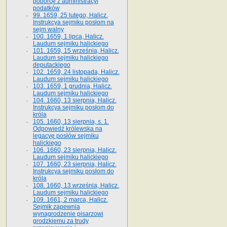
poborcę z administracyi
podatków
99. 1659, 25 lutego, Halicz.
Instrukcya sejmiku posłom na
sejm walny
100. 1659, 1 lipca, Halicz.
Laudum sejmiku halickiego
101. 1659, 15 września, Halicz.
Laudum sejmiku halickiego
deputackiego
102. 1659, 24 listopada, Halicz.
Laudum sejmiku halickiego
103. 1659, 1 grudnia, Halicz.
Laudum sejmiku halickiego
104. 1660, 13 sierpnia, Halicz.
Instrukcya sejmiku posłom do
króla
105. 1660, 13 sierpnia, s. 1.
Odpowiedź królewska na
legacyę posłów sejmiku
halickiego
106. 1660, 23 sierpnia, Halicz.
Laudum sejmiku halickiego
107. 1660, 23 sierpnia, Halicz.
Instrukcya sejmiku posłom do
króla
108. 1660, 13 września, Halicz.
Laudum sejmiku halickiego
109. 1661, 2 marca, Halicz.
Sejmik zapewnia
wynagrodzenie pisarzowi
grodzkiemu za trudy