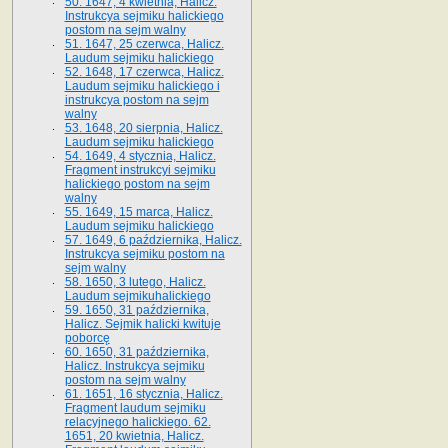
50. 1647, 4 kwietnia, Halicz.
Instrukcya sejmiku halickiego
postom na sejm walny
51. 1647, 25 czerwca, Halicz.
Laudum sejmiku halickiego
52. 1648, 17 czerwca, Halicz.
Laudum sejmiku halickiego i
instrukcya postom na sejm
walny
53. 1648, 20 sierpnia, Halicz.
Laudum sejmiku halickiego
54. 1649, 4 stycznia, Halicz.
Fragment instrukcyi sejmiku
halickiego postom na sejm
walny
55. 1649, 15 marca, Halicz.
Laudum sejmiku halickiego
57. 1649, 6 października, Halicz.
Instrukcya sejmiku postom na
sejm walny
58. 1650, 3 lutego, Halicz.
Laudum sejmikuhalickiego
59. 1650, 31 października,
Halicz. Sejmik halicki kwituje
poborcę
60. 1650, 31 października,
Halicz. Instrukcya sejmiku
postom na sejm walny
61. 1651, 16 stycznia, Halicz.
Fragment laudum sejmiku
relacyjnego halickiego. 62.
1651, 20 kwietnia, Halicz.