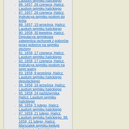
Laudum sejmiku halickiego
86. 1657, 26 czerwca, Halicz.
Laudum sejmiku halickiego
87. 1657, 26 czerwca, Halicz.
Instrukcya sejmiku posłom do
króla
88. 1657, 10 września, Halicz.
Laudum sejmiku halickiego
90. 1658, 30 kwietnia, Halicz.
Deputacya sejmikowa
zatwierdza rachunek z poborów
przez poborcę na sejmiku
złożony
91. 1658, 17 czerwca, Halicz.
Laudum sejmiku halickiego
92. 1658, 17 czerwca, Halicz.
Instrukcya sejmiku posłom na
sejm walny
93. 1658, 9 września, Halicz.
Laudum sejmiku halickiego
deputackiego
94. 1658, 16 września, Halicz.
Laudum sejmiku halickiego
95. 1658, 24 października,
Halicz. Laudum sejmiku
halickiego
96. 1659, 5 lutego, Halicz.
Laudum sejmiku halickiego
97. 1659, 21 lutego, Halicz.
Laudum sejmiku halickiego. 98.
1659, 21 lutego, Halicz.
Marszałek sejmiku kwituje