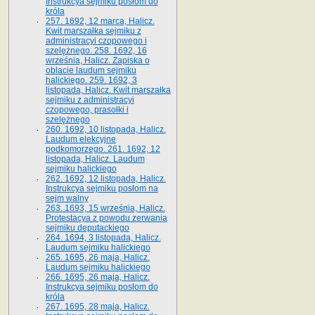
Instrukcya sejmiku posłom do
króla
257. 1692, 12 marca, Halicz.
Kwit marszałka sejmiku z
administracyi czopowego i
szelężnego. 258. 1692, 16
września, Halicz. Zapiska o
oblacie laudum sejmiku
halickiego. 259. 1692, 3
listopada, Halicz. Kwit marszałka
sejmiku z administracyi
czopowego, prasołki i
szelężnego
260. 1692, 10 listopada, Halicz.
Laudum elekcyjne
podkomorzego. 261. 1692, 12
listopada, Halicz. Laudum
sejmiku halickiego
262. 1692, 12 listopada, Halicz.
Instrukcya sejmiku posłom na
sejm walny
263. 1693, 15 września, Halicz.
Protestacya z powodu zerwania
sejmiku deputackiego
264. 1694, 3 listopada, Halicz.
Laudum sejmiku halickiego
265. 1695, 26 maja, Halicz.
Laudum sejmiku halickiego
266. 1695, 26 maja, Halicz.
Instrukcya sejmiku posłom do
króla
267. 1695, 28 maja, Halicz.