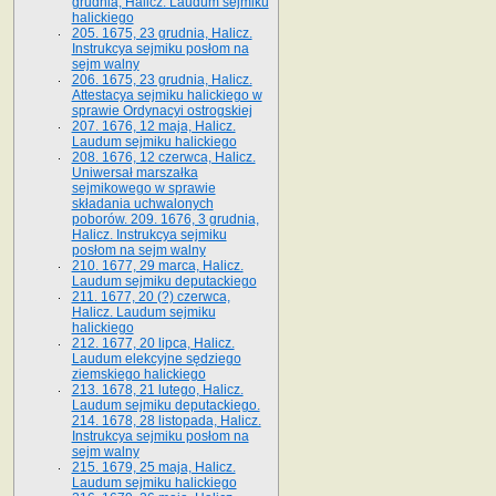
grudnia, Halicz. Laudum sejmiku
halickiego
205. 1675, 23 grudnia, Halicz.
Instrukcya sejmiku posłom na
sejm walny
206. 1675, 23 grudnia, Halicz.
Attestacya sejmiku halickiego w
sprawie Ordynacyi ostrogskiej
207. 1676, 12 maja, Halicz.
Laudum sejmiku halickiego
208. 1676, 12 czerwca, Halicz.
Uniwersał marszałka
sejmikowego w sprawie
składania uchwalonych
poborów. 209. 1676, 3 grudnia,
Halicz. Instrukcya sejmiku
posłom na sejm walny
210. 1677, 29 marca, Halicz.
Laudum sejmiku deputackiego
211. 1677, 20 (?) czerwca,
Halicz. Laudum sejmiku
halickiego
212. 1677, 20 lipca, Halicz.
Laudum elekcyjne sędziego
ziemskiego halickiego
213. 1678, 21 lutego, Halicz.
Laudum sejmiku deputackiego.
214. 1678, 28 listopada, Halicz.
Instrukcya sejmiku posłom na
sejm walny
215. 1679, 25 maja, Halicz.
Laudum sejmiku halickiego