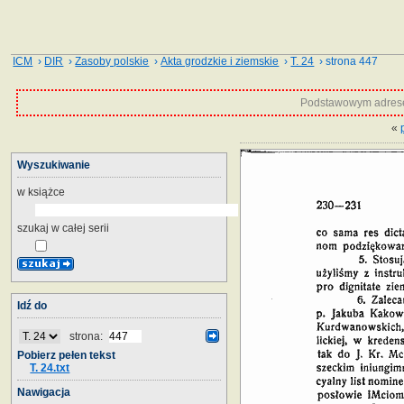
ICM
›
DIR
›
Zasoby polskie
›
Akta grodzkie i ziemskie
›
T. 24
› strona 447
Podstawowym adrese
«
Wyszukiwanie
w książce
szukaj w całej serii
Idź do
strona:
Pobierz pełen tekst
T. 24.txt
Nawigacja