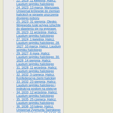
22. 1619, 11 kwietnia, Halicz.
Laudum sejmiku halickiego
24. 1623, 13 marca, Warszawa.
Uniwersał królewski do ziemian
halickich w sprawie uiszczenia
drugiego poboru
25. 1623, 31 sierpnia, Olesko.
Wojewoda ruski wzywa szlachtę
do stawienia się na wyprawę.
26. 1623, 11 września, Halicz.
Laudum sejmiku halickiego
27. 1624, 1 kwietnia, Halicz.
Laudum sejmiku halickiego. 28.
1627, 10 marca, Halicz. Laudum
sejmiku halickiego
29. 1627, 6 maja, Halicz.
Laudum sejmiku halickiego. 30.
1628, 14 sierpnia, Halicz.
Laudum sejmiku halickiego
31. 1628, 11 września, Halicz.
Laudum sejmiku halickiego
32. 1632, 3 czerwca, Halicz.
Konfederacya ziemi halickiej
33. 1632, 23 sierpnia, Halicz.
Laudum sejmiku halickiego i
instrukcya posłom na elekcyę
34. 1633, 12 września, Halicz.
Laudum sejmiku halickiego
35. 1635, 25 czerwca, Halicz.
Laudum sejmiku halickiego
36. 1636, 10 lutego, Halicz.
Uniwersał Zygmunta Świrskiego