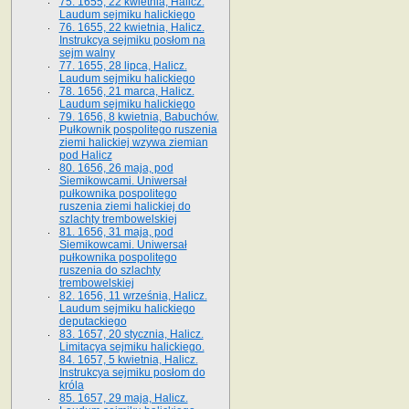
75. 1655, 22 kwietnia, Halicz.
Laudum sejmiku halickiego
76. 1655, 22 kwietnia, Halicz.
Instrukcya sejmiku posłom na
sejm walny
77. 1655, 28 lipca, Halicz.
Laudum sejmiku halickiego
78. 1656, 21 marca, Halicz.
Laudum sejmiku halickiego
79. 1656, 8 kwietnia, Babuchów.
Pułkownik pospolitego ruszenia
ziemi halickiej wzywa ziemian
pod Halicz
80. 1656, 26 maja, pod
Siemikowcami. Uniwersał
pułkownika pospolitego
ruszenia ziemi halickiej do
szlachty trembowelskiej
81. 1656, 31 maja, pod
Siemikowcami. Uniwersał
pułkownika pospolitego
ruszenia do szlachty
trembowelskiej
82. 1656, 11 września, Halicz.
Laudum sejmiku halickiego
deputackiego
83. 1657, 20 stycznia, Halicz.
Limitacya sejmiku halickiego.
84. 1657, 5 kwietnia, Halicz.
Instrukcya sejmiku posłom do
króla
85. 1657, 29 maja, Halicz.