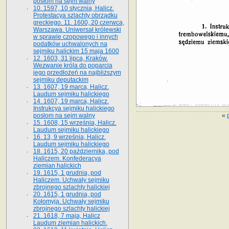
posłom na sejm walny
10. 1597, 10 stycznia, Halicz.
Protestacya szlachty obrządku
greckiego. 11. 1600, 20 czerwca,
Warszawa. Uniwersał królewski
w sprawie czopowego i innych
podatków uchwalonych na
sejmiku halickim 15 maja 1600
12. 1603, 31 lipca, Kraków.
Wezwanie króla do poparcia
jego przedłożeń na najbliższym
sejmiku deputackim
13. 1607, 19 marca, Halicz.
Laudum sejmiku halickiego
14. 1607, 19 marca, Halicz.
Instrukcya sejmiku halickiego
«
posłom na sejm walny
15. 1608, 15 września, Halicz.
Laudum sejmiku halickiego
16. 13, 9 września, Halicz.
Laudum sejmiku halickiego
18. 1615, 20 października, pod
Haliczem. Konfederacya
ziemian halickich
19. 1615, 1 grudnia, pod
Haliczem. Uchwały sejmiku
zbrojnego szlachty halickiej
20. 1615, 1 grudnia, pod
Kołomyją. Uchwały sejmiku
zbrojnego szlachty halickiej
21. 1618, 7 maja, Halicz
Laudum ziemian halickich.