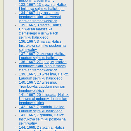
posłom na sejm walny
133. 1667, 13 stycznia, Halicz.
Limitacya sejmiku halickiego
134. 1667, luty, na zamku
trembowelskim. Uniwersał
ziemian trembowelskich
135. 1667, 3 marca, Halicz.
Uniwersał marszałka
ziemskiego o uchwałach
sejmiku halickiego
136. 1667, 3 marca, Halicz.
Instrukcya sejmiku posłom na
sejm walny
137. 1667, 2 czerwca, Halicz.
Laudum sejmiku halickiego
138. 1667, 27 lipca, w grodzie
trembowelskim. Manifestacya
ziemian trembowelskich
139. 1667, 13 września, Halicz.
Laudum sejmiku halickiego
140. 1667, 27 września,
Trembowla. Laudum ziemian
trembowelskich
141. 1667, 20 listopada, Halicz.
Uniwersał poborcy do ziemian
trembowelskich
142. 1667, 7 grudnia, Halicz.
Laudum sejmiku halickiego
143. 1667, 7 grudnia, Halicz.
Instrukcya sejmiku posłom na
sejm walny
144. 1668, 2 stycznia, Halicz.