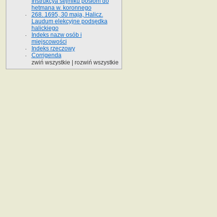
Instrukcya sejmiku posłom do
hetmana w. koronnego
268. 1695, 30 maja, Halicz.
Laudum elekcyjne podsędka
halickiego
Indeks nazw osób i
miejscowości
Indeks rzeczowy
Corrigenda
zwiń wszystkie
|
rozwiń wszystkie