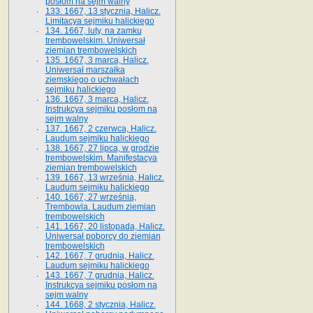
posłom na sejm walny
133. 1667, 13 stycznia, Halicz.
Limitacya sejmiku halickiego
134. 1667, luty, na zamku
trembowelskim. Uniwersał
ziemian trembowelskich
135. 1667, 3 marca, Halicz.
Uniwersał marszałka
ziemskiego o uchwałach
sejmiku halickiego
136. 1667, 3 marca, Halicz.
Instrukcya sejmiku posłom na
sejm walny
137. 1667, 2 czerwca, Halicz.
Laudum sejmiku halickiego
138. 1667, 27 lipca, w grodzie
trembowelskim. Manifestacya
ziemian trembowelskich
139. 1667, 13 września, Halicz.
Laudum sejmiku halickiego
140. 1667, 27 września,
Trembowla. Laudum ziemian
trembowelskich
141. 1667, 20 listopada, Halicz.
Uniwersał poborcy do ziemian
trembowelskich
142. 1667, 7 grudnia, Halicz.
Laudum sejmiku halickiego
143. 1667, 7 grudnia, Halicz.
Instrukcya sejmiku posłom na
sejm walny
144. 1668, 2 stycznia, Halicz.