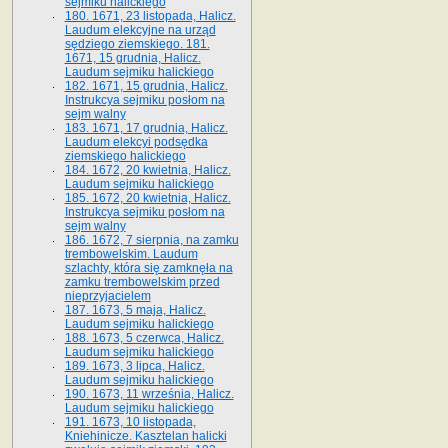
sejmiku halickiego
180. 1671, 23 listopada, Halicz.
Laudum elekcyjne na urząd
sędziego ziemskiego. 181.
1671, 15 grudnia, Halicz.
Laudum sejmiku halickiego
182. 1671, 15 grudnia, Halicz.
Instrukcya sejmiku posłom na
sejm walny
183. 1671, 17 grudnia, Halicz.
Laudum elekcyi podsędka
ziemskiego halickiego
184. 1672, 20 kwietnia, Halicz.
Laudum sejmiku halickiego
185. 1672, 20 kwietnia, Halicz.
Instrukcya sejmiku posłom na
sejm walny
186. 1672, 7 sierpnia, na zamku
trembowelskim. Laudum
szlachty, która się zamknęła na
zamku trembowelskim przed
nieprzyjacielem
187. 1673, 5 maja, Halicz.
Laudum sejmiku halickiego
188. 1673, 5 czerwca, Halicz.
Laudum sejmiku halickiego
189. 1673, 3 lipca, Halicz.
Laudum sejmiku halickiego
190. 1673, 11 września, Halicz.
Laudum sejmiku halickiego
191. 1673, 10 listopada,
Kniehinicze. Kasztelan halicki