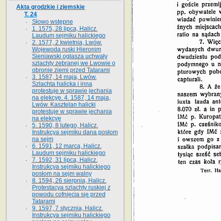
Akta grodzkie i ziemskie
T. 24
Słowo wstępne
1. 1575, 28 lipca, Halicz.
Laudum sejmiku halickiego
2. 1577, 2 kwietnia, Lwów.
Wojewoda ruski Hieronim
Sieniawski ogłasza uchwały
szlachty zebranej we Lwowie o
obronie ziemi przed Tatarami
3. 1587, 14 maja, Lwów.
Szlachta halicka i inna
protestuje w sprawie jechania
na elekcyę. 4. 1587, 14 maja,
Lwów. Kasztelan halicki
protestuje w sprawie jechania
na elekcyę
5. 1590, 8 lutego, Halicz.
Instrukcya sejmiku dana posłom
na sejm
6. 1591, 12 marca, Halicz.
Laudum sejmiku halickiego
7. 1592, 31 lipca, Halicz.
Instrukcya sejmiku halickiego
posłom na sejm walny
8. 1594, 26 sierpnia, Halicz.
Protestacya szlachty ruskiej z
powodu cofnięcia się przed
Tatarami
9. 1597, 7 stycznia, Halicz.
Instrukcya sejmiku halickiego