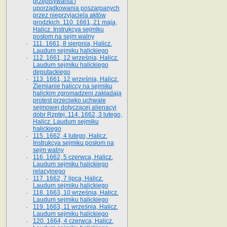
przepisywania i
uporządkowania poszarpanych
przez nieprzyjaciela aktów
grodzkich. 110. 1661, 21 maja,
Halicz. Instrukcya sejmiku
posłom na sejm walny
111. 1661, 8 sierpnia, Halicz.
Laudum sejmiku halickiego
112. 1661, 12 września, Halicz.
Laudum sejmiku halickiego
deputackiego
113. 1661, 12 września, Halicz.
Ziemianie haliccy na sejmiku
halickim zgromadzeni zakładają
protest przeciwko uchwale
sejmowej dotyczącej alienacyi
dóbr Rzptej. 114. 1662, 3 lutego,
Halicz. Laudum sejmiku
halickiego
115. 1662, 4 lutego, Halicz.
Instrukcya sejmiku posłom na
sejm walny
116. 1662, 5 czerwca, Halicz.
Laudum sejmiku halickiego
relacyjnego
117. 1662, 7 lipca, Halicz.
Laudum sejmiku halickiego
118. 1663, 10 września, Halicz.
Laudum sejmiku halickiego
119. 1663, 11 września, Halicz.
Laudum sejmiku halickiego
120. 1664, 4 czerwca, Halicz.