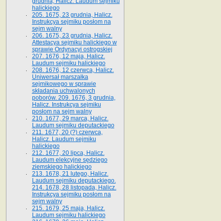
grudnia, Halicz. Laudum sejmiku
halickiego
205. 1675, 23 grudnia, Halicz.
Instrukcya sejmiku posłom na
sejm walny
206. 1675, 23 grudnia, Halicz.
Attestacya sejmiku halickiego w
sprawie Ordynacyi ostrogskiej
207. 1676, 12 maja, Halicz.
Laudum sejmiku halickiego
208. 1676, 12 czerwca, Halicz.
Uniwersał marszałka
sejmikowego w sprawie
składania uchwalonych
poborów. 209. 1676, 3 grudnia,
Halicz. Instrukcya sejmiku
posłom na sejm walny
210. 1677, 29 marca, Halicz.
Laudum sejmiku deputackiego
211. 1677, 20 (?) czerwca,
Halicz. Laudum sejmiku
halickiego
212. 1677, 20 lipca, Halicz.
Laudum elekcyjne sędziego
ziemskiego halickiego
213. 1678, 21 lutego, Halicz.
Laudum sejmiku deputackiego.
214. 1678, 28 listopada, Halicz.
Instrukcya sejmiku posłom na
sejm walny
215. 1679, 25 maja, Halicz.
Laudum sejmiku halickiego