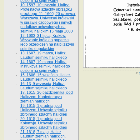
posłom na sejm walny
10. 1597, 10 stycznia, Halicz.
Protestacya szlachty obrządku
greckiego. 11. 1600, 20 czerwca,
Warszawa. Uniwersał królewski
w sprawie czopowego i innych
podatków uchwalonych na
sejmiku halickim 15 maja 1600
12. 1603, 31 lipca, Kraków.
Wezwanie króla do poparcia
jego przedłożeń na najbliższym
sejmiku deputackim
13. 1607, 19 marca, Halicz.
Laudum sejmiku halickiego
14. 1607, 19 marca, Halicz.
Instrukcya sejmiku halickiego
posłom na sejm walny
«
15. 1608, 15 września, Halicz.
Laudum sejmiku halickiego
16. 13, 9 września, Halicz.
Laudum sejmiku halickiego
18. 1615, 20 października, pod
Haliczem. Konfederacya
ziemian halickich
19. 1615, 1 grudnia, pod
Haliczem. Uchwały sejmiku
zbrojnego szlachty halickiej
20. 1615, 1 grudnia, pod
Kołomyją. Uchwały sejmiku
zbrojnego szlachty halickiej
21. 1618, 7 maja, Halicz
Laudum ziemian halickich.