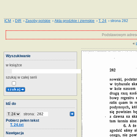
ICM
›
DIR
›
Zasoby polskie
›
Akta grodzkie i ziemskie
›
T. 24
› strona 282
Podstawowym adrese
«
Wyszukiwanie
w książce
szukaj w całej serii
Idź do
strona:
Pobierz pełen tekst
T. 24.txt
Nawigacja