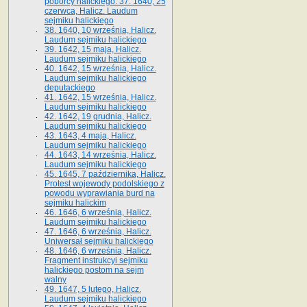
poborcy halickiego. 37. 1640, 25
czerwca, Halicz. Laudum
sejmiku halickiego
38. 1640, 10 września, Halicz.
Laudum sejmiku halickiego
39. 1642, 15 maja, Halicz.
Laudum sejmiku halickiego
40. 1642, 15 września, Halicz.
Laudum sejmiku halickiego
deputackiego
41. 1642, 15 września, Halicz.
Laudum sejmiku halickiego
42. 1642, 19 grudnia, Halicz.
Laudum sejmiku halickiego
43. 1643, 4 maja, Halicz.
Laudum sejmiku halickiego
44. 1643, 14 września, Halicz.
Laudum sejmiku halickiego
45. 1645, 7 października, Halicz.
Protest wojewody podolskiego z
powodu wyprawiania burd na
sejmiku halickim
46. 1646, 6 września, Halicz.
Laudum sejmiku halickiego
47. 1646, 6 września, Halicz.
Uniwersał sejmiku halickiego
48. 1646, 6 września, Halicz.
Fragment instrukcyi sejmiku
halickiego postom na sejm
walny
49. 1647, 5 lutego, Halicz.
Laudum sejmiku halickiego