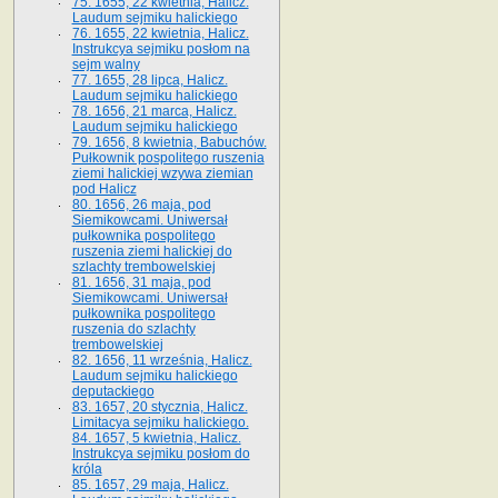
75. 1655, 22 kwietnia, Halicz.
Laudum sejmiku halickiego
76. 1655, 22 kwietnia, Halicz.
Instrukcya sejmiku posłom na
sejm walny
77. 1655, 28 lipca, Halicz.
Laudum sejmiku halickiego
78. 1656, 21 marca, Halicz.
Laudum sejmiku halickiego
79. 1656, 8 kwietnia, Babuchów.
Pułkownik pospolitego ruszenia
ziemi halickiej wzywa ziemian
pod Halicz
80. 1656, 26 maja, pod
Siemikowcami. Uniwersał
pułkownika pospolitego
ruszenia ziemi halickiej do
szlachty trembowelskiej
81. 1656, 31 maja, pod
Siemikowcami. Uniwersał
pułkownika pospolitego
ruszenia do szlachty
trembowelskiej
82. 1656, 11 września, Halicz.
Laudum sejmiku halickiego
deputackiego
83. 1657, 20 stycznia, Halicz.
Limitacya sejmiku halickiego.
84. 1657, 5 kwietnia, Halicz.
Instrukcya sejmiku posłom do
króla
85. 1657, 29 maja, Halicz.