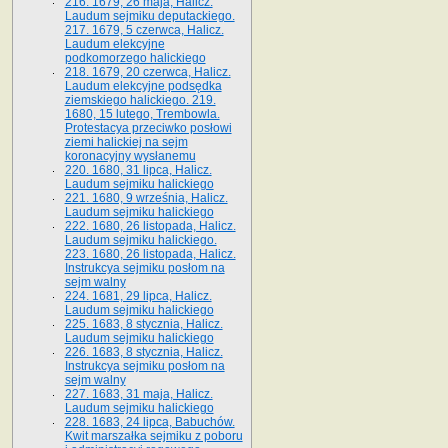
216. 1679, 26 maja, Halicz.
Laudum sejmiku deputackiego.
217. 1679, 5 czerwca, Halicz.
Laudum elekcyjne
podkomorzego halickiego
218. 1679, 20 czerwca, Halicz.
Laudum elekcyjne podsędka
ziemskiego halickiego. 219.
1680, 15 lutego, Trembowla.
Protestacya przeciwko posłowi
ziemi halickiej na sejm
koronacyjny wysłanemu
220. 1680, 31 lipca, Halicz.
Laudum sejmiku halickiego
221. 1680, 9 września, Halicz.
Laudum sejmiku halickiego
222. 1680, 26 listopada, Halicz.
Laudum sejmiku halickiego.
223. 1680, 26 listopada, Halicz.
Instrukcya sejmiku posłom na
sejm walny
224. 1681, 29 lipca, Halicz.
Laudum sejmiku halickiego
225. 1683, 8 stycznia, Halicz.
Laudum sejmiku halickiego
226. 1683, 8 stycznia, Halicz.
Instrukcya sejmiku posłom na
sejm walny
227. 1683, 31 maja, Halicz.
Laudum sejmiku halickiego
228. 1683, 24 lipca, Babuchów.
Kwit marszałka sejmiku z poboru