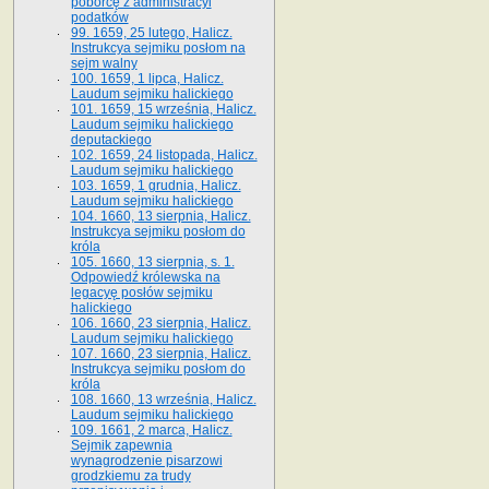
poborcę z administracyi
podatków
99. 1659, 25 lutego, Halicz.
Instrukcya sejmiku posłom na
sejm walny
100. 1659, 1 lipca, Halicz.
Laudum sejmiku halickiego
101. 1659, 15 września, Halicz.
Laudum sejmiku halickiego
deputackiego
102. 1659, 24 listopada, Halicz.
Laudum sejmiku halickiego
103. 1659, 1 grudnia, Halicz.
Laudum sejmiku halickiego
104. 1660, 13 sierpnia, Halicz.
Instrukcya sejmiku posłom do
króla
105. 1660, 13 sierpnia, s. 1.
Odpowiedź królewska na
legacyę posłów sejmiku
halickiego
106. 1660, 23 sierpnia, Halicz.
Laudum sejmiku halickiego
107. 1660, 23 sierpnia, Halicz.
Instrukcya sejmiku posłom do
króla
108. 1660, 13 września, Halicz.
Laudum sejmiku halickiego
109. 1661, 2 marca, Halicz.
Sejmik zapewnia
wynagrodzenie pisarzowi
grodzkiemu za trudy