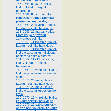
deputackiego halickiego
155. 1668, 8 października,
Halicz. Laudum sejmiku
halickiego
156. 1668, 8 października,
Halicz. Instrukcya Sejmiku
posłom na sejm walny
157. 1669, 22 stycznia, Halicz.
Laudum sejmiku halickiego
158. 1669, 22 marca, Halicz.
Protestacya z powodu
zerwanego sejmiku
159. 1669, 11 kwietnia, Halicz.
Laudum sejmiku halickiego
160. 1669, 11 kwietnia, Halicz.
Instrukcya sejmiku halickiego
posłom na sejm elekcyjny
161. 1669, 11 i 12 września,
Halicz. Laudum sejmiku
halickiego
162. 1669, 12 września, Halicz.
Instrukcya sejmiku posłom na
sejm
163. 1670, 20 maja, Halicz.
Laudum sejmiku halickiego
164. 1670, 20 maja, Halicz.
Instrukcya sejmiku posłom do
króla
165. 1670, 15 września, Halicz.
Laudum sejmiku halickiego
166. 1670, 27 października, w
obozie pod Haliczem. Laudum