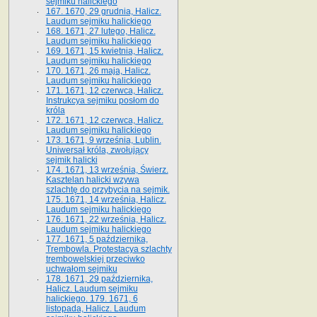
sejmiku halickiego
167. 1670, 29 grudnia, Halicz.
Laudum sejmiku halickiego
168. 1671, 27 lutego, Halicz.
Laudum sejmiku halickiego
169. 1671, 15 kwietnia, Halicz.
Laudum sejmiku halickiego
170. 1671, 26 maja, Halicz.
Laudum sejmiku halickiego
171. 1671, 12 czerwca, Halicz.
Instrukcya sejmiku posłom do
króla
172. 1671, 12 czerwca, Halicz.
Laudum sejmiku halickiego
173. 1671, 9 września, Lublin.
Uniwersał króla, zwołujący
sejmik halicki
174. 1671, 13 września, Świerz.
Kasztelan halicki wzywa
szlachtę do przybycia na sejmik.
175. 1671, 14 września, Halicz.
Laudum sejmiku halickiego
176. 1671, 22 września, Halicz.
Laudum sejmiku halickiego
177. 1671, 5 października,
Trembowla. Protestacya szlachty
trembowelskiej przeciwko
uchwałom sejmiku
178. 1671, 29 października,
Halicz. Laudum sejmiku
halickiego. 179. 1671, 6
listopada, Halicz. Laudum