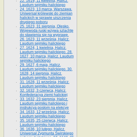
22. 1619, 11 kwietnia, Halicz.
Laudum sejmiku halickiego
24. 1623, 13 marca, Warszawa.
Uniwersał królewski do ziemian
halickich w sprawie uiszczenia
drugiego poboru
25. 1623, 31 sierpnia, Olesko.
Wojewoda ruski wzywa szlachtę
do stawienia się na wyprawę.
26. 1623, 11 września, Halicz.
Laudum sejmiku halickiego
27. 1624, 1 kwietnia, Halicz.
Laudum sejmiku halickiego. 28.
1627, 10 marca, Halicz. Laudum
sejmiku halickiego
29. 1627, 6 maja, Halicz.
Laudum sejmiku halickiego. 30.
1628, 14 sierpnia, Halicz.
Laudum sejmiku halickiego
31. 1628, 11 września, Halicz.
Laudum sejmiku halickiego
32. 1632, 3 czerwca, Halicz.
Konfederacya ziemi halickiej
33. 1632, 23 sierpnia, Halicz.
Laudum sejmiku halickiego i
instrukcya posłom na elekcyę
34. 1633, 12 września, Halicz.
Laudum sejmiku halickiego
35. 1635, 25 czerwca, Halicz.
Laudum sejmiku halickiego
36. 1636, 10 lutego, Halicz.
Uniwersał Zygmunta Świrskiego