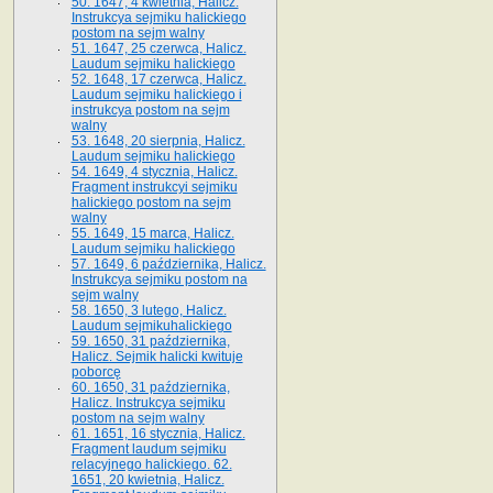
50. 1647, 4 kwietnia, Halicz.
Instrukcya sejmiku halickiego
postom na sejm walny
51. 1647, 25 czerwca, Halicz.
Laudum sejmiku halickiego
52. 1648, 17 czerwca, Halicz.
Laudum sejmiku halickiego i
instrukcya postom na sejm
walny
53. 1648, 20 sierpnia, Halicz.
Laudum sejmiku halickiego
54. 1649, 4 stycznia, Halicz.
Fragment instrukcyi sejmiku
halickiego postom na sejm
walny
55. 1649, 15 marca, Halicz.
Laudum sejmiku halickiego
57. 1649, 6 października, Halicz.
Instrukcya sejmiku postom na
sejm walny
58. 1650, 3 lutego, Halicz.
Laudum sejmikuhalickiego
59. 1650, 31 października,
Halicz. Sejmik halicki kwituje
poborcę
60. 1650, 31 października,
Halicz. Instrukcya sejmiku
postom na sejm walny
61. 1651, 16 stycznia, Halicz.
Fragment laudum sejmiku
relacyjnego halickiego. 62.
1651, 20 kwietnia, Halicz.