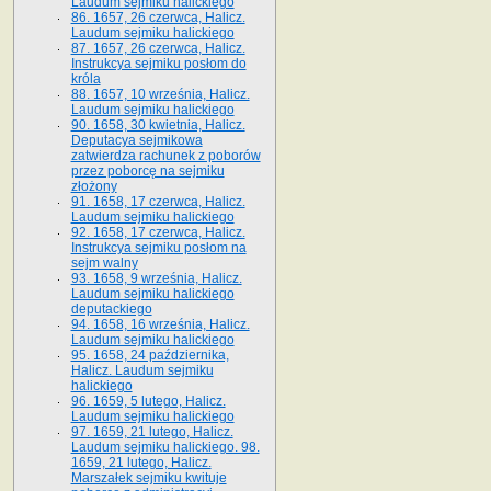
Laudum sejmiku halickiego
86. 1657, 26 czerwca, Halicz.
Laudum sejmiku halickiego
87. 1657, 26 czerwca, Halicz.
Instrukcya sejmiku posłom do
króla
88. 1657, 10 września, Halicz.
Laudum sejmiku halickiego
90. 1658, 30 kwietnia, Halicz.
Deputacya sejmikowa
zatwierdza rachunek z poborów
przez poborcę na sejmiku
złożony
91. 1658, 17 czerwca, Halicz.
Laudum sejmiku halickiego
92. 1658, 17 czerwca, Halicz.
Instrukcya sejmiku posłom na
sejm walny
93. 1658, 9 września, Halicz.
Laudum sejmiku halickiego
deputackiego
94. 1658, 16 września, Halicz.
Laudum sejmiku halickiego
95. 1658, 24 października,
Halicz. Laudum sejmiku
halickiego
96. 1659, 5 lutego, Halicz.
Laudum sejmiku halickiego
97. 1659, 21 lutego, Halicz.
Laudum sejmiku halickiego. 98.
1659, 21 lutego, Halicz.
Marszałek sejmiku kwituje