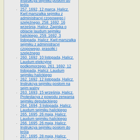
Instrukcya sejmiku posłom do
króla
257. 1692, 12 marca, Halicz.
Kwit marszałka sejmiku z
administracyi czopowego i
szelężnego. 258. 1692, 16
września, Halicz. Zapiska o
oblacie laudum sejmiku
halickiego. 259. 1692, 3
listopada, Halicz. Kwit marszałka
sejmiku z administracyi
czopowego, prasołki i
szelężnego
260. 1692, 10 listopada, Halicz.
Laudum elekcyjne
podkomorzego. 261. 1692, 12
listopada, Halicz. Laudum
sejmiku halickiego
262. 1692, 12 listopada, Halicz.
Instrukcya sejmiku posłom na
sejm walny
263. 1693, 15 września, Halicz.
Protestacya z powodu zerwania
sejmiku deputackiego
264. 1694, 3 listopada, Halicz.
Laudum sejmiku halickiego
265. 1695, 26 maja, Halicz.
Laudum sejmiku halickiego
266. 1695, 26 maja, Halicz.
Instrukcya sejmiku posłom do
króla
267. 1695, 28 maja, Halicz.