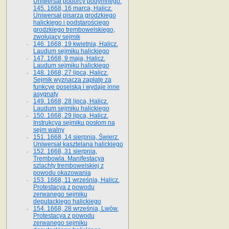
Uniwersał poborcy podymnego.
145. 1668, 16 marca, Halicz.
Uniwersał pisarza grodzkiego
halickiego i podstarościego
grodzkiego trembowelskiego,
zwołujący sejmik
146. 1668, 19 kwietnia, Halicz.
Laudum sejmiku halickiego
147. 1668, 9 maja, Halicz.
Laudum sejmiku halickiego
148. 1668, 27 lipca, Halicz.
Sejmik wyznacza zapłatę za
funkcyę poselską i wydaje inne
asygnaty
149. 1668, 28 lipca, Halicz.
Laudum sejmiku halickiego
150. 1668, 29 lipca, Halicz.
Instrukcya sejmiku posłom na
sejm walny
151. 1668, 14 sierpnia, Świerz.
Uniwersał kasztelana halickiego
152. 1668, 31 sierpnia,
Trembowla. Manifestacya
szlachty trembowelskiej z
powodu okazowania
153. 1668, 11 września, Halicz.
Protestacya z powodu
zerwanego sejmiku
deputackiego halickiego
154. 1668, 28 września, Lwów.
Protestacya z powodu
zerwanego sejmiku