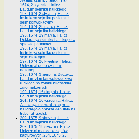
zwołuje sejmik ziemski. 192.
1674, 2 stycznia, Halicz.
Laudum sejmiku halickiego
193. 1674, 2 stycznia, Halicz.
Instrukcya sejmiku posłom na
sejm konwokacyjny
194. 1674, 29 marca, Halicz.
Laudum sejmiku halickiego
195. 1674, 29 marca, Halicz.
Deklaracya sejmiku halickiego w
sprawie podatków
196. 1674, 29 marca, Halicz.
Instrukcya sejmiku posłom na
sejm elekcyjny
197. 1674, 20 kwietnia, Halicz.
Uniwersał poborcy ziemi
halickiej
198. 1674, 3 sierpnia, Buczacz.
Laudum ziemian województwa
ruskiego na zamku buczackim
zgromadzonych
199. 1674, 16 sierpnia, Halicz.
Laudum sejmiku halickiego
201. 1674, 10 września, Halicz.
Attestacya marszałka sejmiku
halickiego o obiorze deputata na
trybunał lubelski
202. 1675, 9 stycznia, Halicz.
Laudum sejmiku halickiego
203. 1675, 19 stycznia, Halicz.
Uniwersał marszałka sądów
kapturowych. 204. 1675, 23