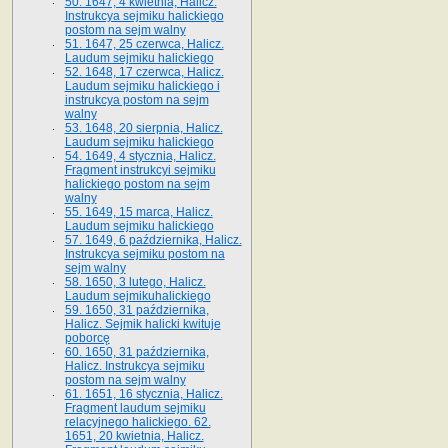
50. 1647, 4 kwietnia, Halicz.
Instrukcya sejmiku halickiego
postom na sejm walny
51. 1647, 25 czerwca, Halicz.
Laudum sejmiku halickiego
52. 1648, 17 czerwca, Halicz.
Laudum sejmiku halickiego i
instrukcya postom na sejm
walny
53. 1648, 20 sierpnia, Halicz.
Laudum sejmiku halickiego
54. 1649, 4 stycznia, Halicz.
Fragment instrukcyi sejmiku
halickiego postom na sejm
walny
55. 1649, 15 marca, Halicz.
Laudum sejmiku halickiego
57. 1649, 6 października, Halicz.
Instrukcya sejmiku postom na
sejm walny
58. 1650, 3 lutego, Halicz.
Laudum sejmikuhalickiego
59. 1650, 31 października,
Halicz. Sejmik halicki kwituje
poborcę
60. 1650, 31 października,
Halicz. Instrukcya sejmiku
postom na sejm walny
61. 1651, 16 stycznia, Halicz.
Fragment laudum sejmiku
relacyjnego halickiego. 62.
1651, 20 kwietnia, Halicz.