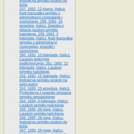
Instrukcya sejmiku posłom do
króla
257. 1692, 12 marca, Halicz.
Kwit marszałka sejmiku z
administracyi czopowego i
szelężnego. 258. 1692, 16
września, Halicz. Zapiska o
oblacie laudum sejmiku
halickiego. 259. 1692, 3
listopada, Halicz. Kwit marszałka
sejmiku z administracyi
czopowego, prasołki i
szelężnego
260. 1692, 10 listopada, Halicz.
Laudum elekcyjne
podkomorzego. 261. 1692, 12
listopada, Halicz. Laudum
sejmiku halickiego
262. 1692, 12 listopada, Halicz.
Instrukcya sejmiku posłom na
sejm walny
263. 1693, 15 września, Halicz.
Protestacya z powodu zerwania
sejmiku deputackiego
264. 1694, 3 listopada, Halicz.
Laudum sejmiku halickiego
265. 1695, 26 maja, Halicz.
Laudum sejmiku halickiego
266. 1695, 26 maja, Halicz.
Instrukcya sejmiku posłom do
króla
267. 1695, 28 maja, Halicz.