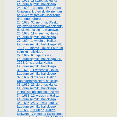
22. 1619, 11 kwietnia, Halicz.
Laudum sejmiku halickiego
24. 1623, 13 marca, Warszawa.
Uniwersał królewski do ziemian
halickich w sprawie uiszczenia
drugiego poboru
25. 1623, 31 sierpnia, Olesko.
Wojewoda ruski wzywa szlachtę
do stawienia się na wyprawę.
26. 1623, 11 września, Halicz.
Laudum sejmiku halickiego
27. 1624, 1 kwietnia, Halicz.
Laudum sejmiku halickiego. 28.
1627, 10 marca, Halicz. Laudum
sejmiku halickiego
29. 1627, 6 maja, Halicz.
Laudum sejmiku halickiego. 30.
1628, 14 sierpnia, Halicz.
Laudum sejmiku halickiego
31. 1628, 11 września, Halicz.
Laudum sejmiku halickiego
32. 1632, 3 czerwca, Halicz.
Konfederacya ziemi halickiej
33. 1632, 23 sierpnia, Halicz.
Laudum sejmiku halickiego i
instrukcya posłom na elekcyę
34. 1633, 12 września, Halicz.
Laudum sejmiku halickiego
35. 1635, 25 czerwca, Halicz.
Laudum sejmiku halickiego
36. 1636, 10 lutego, Halicz.
Uniwersał Zygmunta Świrskiego