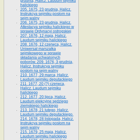
grudnia, Halicz. Laudum sejmiku
halickiego
205. 1675, 23 grudnia, Halicz.
Instrukcya sejmiku posłom na
sejm walny
206. 1675, 23 grudnia, Halicz.
Attestacya sejmiku halickiego w
sprawie Ordynacyi ostrogskiej
207. 1676, 12 maja, Halicz.
Laudum sejmiku halickiego
208. 1676, 12 czerwca, Halicz.
Uniwersał marszałka
sejmikowego w sprawie
składania uchwalonych
poborów. 209. 1676, 3 grudnia,
Halicz. Instrukcya sejmiku
posłom na sejm walny
210. 1677, 29 marca, Halicz.
Laudum sejmiku deputackiego
211. 1677, 20 (?) czerwca,
Halicz. Laudum sejmiku
halickiego
212. 1677, 20 lipca, Halicz.
Laudum elekcyjne sędziego
ziemskiego halickiego
213. 1678, 21 lutego, Halicz.
Laudum sejmiku deputackiego.
214. 1678, 28 listopada, Halicz.
Instrukcya sejmiku posłom na
sejm walny
215. 1679, 25 maja, Halicz.
Laudum sejmiku halickiego