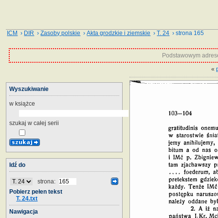
ICM
›
DIR
›
Zasoby polskie
›
Akta grodzkie i ziemskie
›
T. 24
› strona 165
Podstawowym adrese
«
Wyszukiwanie
w książce
szukaj w całej serii
Idź do
strona:
Pobierz pełen tekst
T. 24.txt
Nawigacja