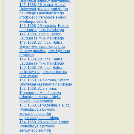
Uniwersał poborcy podymnego.
145. 1668, 16 marca, Halicz.
Uniwersał pisarza grodzkiego
halickiego i podstarościego
grodzkiego trembowelskiego,
zwołujący sejmik
146. 1668, 19 kwietnia, Halicz.
Laudum sejmiku halickiego
147. 1668, 9 maja, Halicz.
Laudum sejmiku halickiego
148. 1668, 27 lipca, Halicz.
Sejmik wyznacza zapłatę za
funkcyę poselską i wydaje inne
asygnaty
149. 1668, 28 lipca, Halicz.
Laudum sejmiku halickiego
150. 1668, 29 lipca, Halicz.
Instrukcya sejmiku posłom na
sejm walny
151. 1668, 14 sierpnia, Świerz.
Uniwersał kasztelana halickiego
152. 1668, 31 sierpnia,
Trembowla. Manifestacya
szlachty trembowelskiej z
powodu okazowania
153. 1668, 11 września, Halicz.
Protestacya z powodu
zerwanego sejmiku
deputackiego halickiego
154. 1668, 28 września, Lwów.
Protestacya z powodu
zerwanego sejmiku