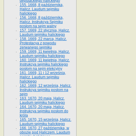
deputackiego halickiego
155. 1668, 8 października,
Halicz. Laudum sejmiku
halickiego
156. 1668, 8 października,
Halicz. Instrukcya Sejmiku
posłom na sejm walny
157. 1669, 22 stycznia, Halicz.
Laudum sejmiku halickiego
158. 1669, 22 marca, Halicz.
Protestacya z powodu
zerwanego sejmiku
159. 1669, 11 kwietnia, Halicz.
Laudum sejmiku halickiego
160. 1669, 11 kwietnia, Halicz.
Instrukcya sejmiku halickiego
posłom na sejm elekcyjny
161. 1669, 11 i 12 września,
Halicz. Laudum sejmiku
halickiego
162. 1669, 12 września, Halicz.
Instrukcya sejmiku posłom na
sejm
163. 1670, 20 maja, Halicz.
Laudum sejmiku halickiego
164. 1670, 20 maja, Halicz.
Instrukcya sejmiku posłom do
króla
165. 1670, 15 września, Halicz.
Laudum sejmiku halickiego
166. 1670, 27 października, w
obozie pod Haliczem. Laudum