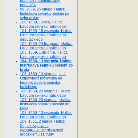
poborcę z administracyi
podatków
99. 1659, 25 lutego, Halicz.
Instrukcya sejmiku posłom na
sejm walny
100. 1659, 1 lipca, Halicz.
Laudum sejmiku halickiego
101. 1659, 15 września, Halicz.
Laudum sejmiku halickiego
deputackiego
102. 1659, 24 listopada, Halicz.
Laudum sejmiku halickiego
103. 1659, 1 grudnia, Halicz.
Laudum sejmiku halickiego
104. 1660, 13 sierpnia, Halicz.
Instrukcya sejmiku posłom do
króla
105. 1660, 13 sierpnia, s. 1.
Odpowiedź królewska na
legacyę posłów sejmiku
halickiego
106. 1660, 23 sierpnia, Halicz.
Laudum sejmiku halickiego
107. 1660, 23 sierpnia, Halicz.
Instrukcya sejmiku posłom do
króla
108. 1660, 13 września, Halicz.
Laudum sejmiku halickiego
109. 1661, 2 marca, Halicz.
Sejmik zapewnia
wynagrodzenie pisarzowi
grodzkiemu za trudy