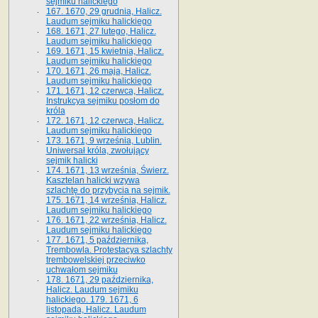
sejmiku halickiego
167. 1670, 29 grudnia, Halicz.
Laudum sejmiku halickiego
168. 1671, 27 lutego, Halicz.
Laudum sejmiku halickiego
169. 1671, 15 kwietnia, Halicz.
Laudum sejmiku halickiego
170. 1671, 26 maja, Halicz.
Laudum sejmiku halickiego
171. 1671, 12 czerwca, Halicz.
Instrukcya sejmiku posłom do
króla
172. 1671, 12 czerwca, Halicz.
Laudum sejmiku halickiego
173. 1671, 9 września, Lublin.
Uniwersał króla, zwołujący
sejmik halicki
174. 1671, 13 września, Świerz.
Kasztelan halicki wzywa
szlachtę do przybycia na sejmik.
175. 1671, 14 września, Halicz.
Laudum sejmiku halickiego
176. 1671, 22 września, Halicz.
Laudum sejmiku halickiego
177. 1671, 5 października,
Trembowla. Protestacya szlachty
trembowelskiej przeciwko
uchwałom sejmiku
178. 1671, 29 października,
Halicz. Laudum sejmiku
halickiego. 179. 1671, 6
listopada, Halicz. Laudum