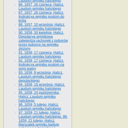
Laudum sejmiku halickiego
86. 1657, 26 czerwca, Halicz.
Laudum sejmiku halickiego
87. 1657, 26 czerwca, Halicz.
Instrukcya sejmiku posłom do
króla
88. 1657, 10 września, Halicz.
Laudum sejmiku halickiego
90. 1658, 30 kwietnia, Halicz.
Deputacya sejmikowa
zatwierdza rachunek z poborów
przez poborcę na sejmiku
złożony
91. 1658, 17 czerwca, Halicz.
Laudum sejmiku halickiego
92. 1658, 17 czerwca, Halicz.
Instrukcya sejmiku posłom na
sejm walny
93. 1658, 9 września, Halicz.
Laudum sejmiku halickiego
deputackiego
94. 1658, 16 września, Halicz.
Laudum sejmiku halickiego
95. 1658, 24 października,
Halicz. Laudum sejmiku
halickiego
96. 1659, 5 lutego, Halicz.
Laudum sejmiku halickiego
97. 1659, 21 lutego, Halicz.
Laudum sejmiku halickiego. 98.
1659, 21 lutego, Halicz.
Marszałek sejmiku kwituje