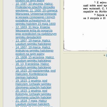
posłom na sejm walny
10. 1597, 10 stycznia, Halicz.
Protestacya szlachty obrządku
greckiego. 11. 1600, 20 czerwca,
Warszawa. Uniwersał królewski
w sprawie czopowego i innych
podatków uchwalonych na
sejmiku halickim 15 maja 1600
12. 1603, 31 lipca, Kraków.
Wezwanie króla do poparcia
jego przedłożeń na najbliższym
sejmiku deputackim
13. 1607, 19 marca, Halicz.
Laudum sejmiku halickiego
14. 1607, 19 marca, Halicz.
Instrukcya sejmiku halickiego
posłom na sejm walny
«
15. 1608, 15 września, Halicz.
Laudum sejmiku halickiego
16. 13, 9 września, Halicz.
Laudum sejmiku halickiego
18. 1615, 20 października, pod
Haliczem. Konfederacya
ziemian halickich
19. 1615, 1 grudnia, pod
Haliczem. Uchwały sejmiku
zbrojnego szlachty halickiej
20. 1615, 1 grudnia, pod
Kołomyją. Uchwały sejmiku
zbrojnego szlachty halickiej
21. 1618, 7 maja, Halicz
Laudum ziemian halickich.