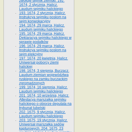
zwołuje sejmik ziemski. 192.
1674, 2 stycznia, Halicz.
Laudum sejmiku halickiego
193. 1674, 2 stycznia, Halicz.
Instrukcya sejmiku posłom na
sejm konwokacyjny
194. 1674, 29 marca, Halicz.
Laudum sejmiku halickiego
195. 1674, 29 marca, Halicz.
Deklaracya sejmiku halickiego w
sprawie podatków
196. 1674, 29 marca, Halicz.
Instrukcya sejmiku posłom na
sejm elekcyjny
197. 1674, 20 kwietnia, Halicz.
Uniwersał poborcy ziemi
halickiej
198. 1674, 3 sierpnia, Buczacz.
Laudum ziemian województwa
ruskiego na zamku buczackim
zgromadzonych
199. 1674, 16 sierpnia, Halicz.
Laudum sejmiku halickiego
201. 1674, 10 września, Halicz.
Attestacya marszałka sejmiku
halickiego o obiorze deputata na
trybunał lubelski
202. 1675, 9 stycznia, Halicz.
Laudum sejmiku halickiego
203. 1675, 19 stycznia, Halicz.
Uniwersał marszałka sądów
kapturowych. 204. 1675, 23