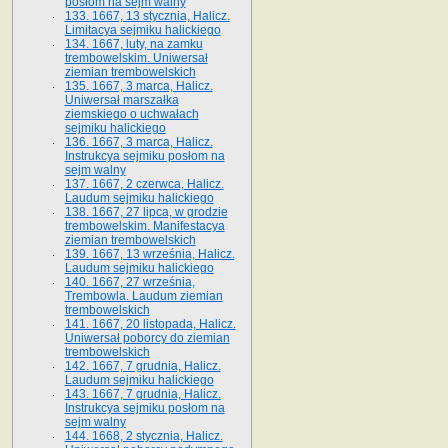
posłom na sejm walny
133. 1667, 13 stycznia, Halicz.
Limitacya sejmiku halickiego
134. 1667, luty, na zamku
trembowelskim. Uniwersał
ziemian trembowelskich
135. 1667, 3 marca, Halicz.
Uniwersał marszałka
ziemskiego o uchwałach
sejmiku halickiego
136. 1667, 3 marca, Halicz.
Instrukcya sejmiku posłom na
sejm walny
137. 1667, 2 czerwca, Halicz.
Laudum sejmiku halickiego
138. 1667, 27 lipca, w grodzie
trembowelskim. Manifestacya
ziemian trembowelskich
139. 1667, 13 września, Halicz.
Laudum sejmiku halickiego
140. 1667, 27 września,
Trembowla. Laudum ziemian
trembowelskich
141. 1667, 20 listopada, Halicz.
Uniwersał poborcy do ziemian
trembowelskich
142. 1667, 7 grudnia, Halicz.
Laudum sejmiku halickiego
143. 1667, 7 grudnia, Halicz.
Instrukcya sejmiku posłom na
sejm walny
144. 1668, 2 stycznia, Halicz.