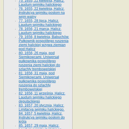
75. 1655, 22 kwietnia, Halicz.
Laudum sejmiku halickiego
76. 1655, 22 kwietnia, Halicz.
Instrukcya sejmiku posłom na
sejm walny
77. 1655, 28 lipca, Halicz.
Laudum sejmiku halickiego
78. 1656, 21 marca, Halicz.
Laudum sejmiku halickiego
79. 1656, 8 kwietnia, Babuchów.
Pułkownik pospolitego ruszenia
ziemi halickiej wzywa ziemian
pod Halicz
80. 1656, 26 maja, pod
Siemikowcami. Uniwersał
pułkownika pospolitego
ruszenia ziemi halickiej do
szlachty trembowelskiej
81. 1656, 31 maja, pod
Siemikowcami. Uniwersał
pułkownika pospolitego
ruszenia do szlachty
trembowelskiej
82. 1656, 11 września, Halicz.
Laudum sejmiku halickiego
deputackiego
83. 1657, 20 stycznia, Halicz.
Limitacya sejmiku halickiego.
84. 1657, 5 kwietnia, Halicz.
Instrukcya sejmiku posłom do
króla
85. 1657, 29 maja, Halicz.