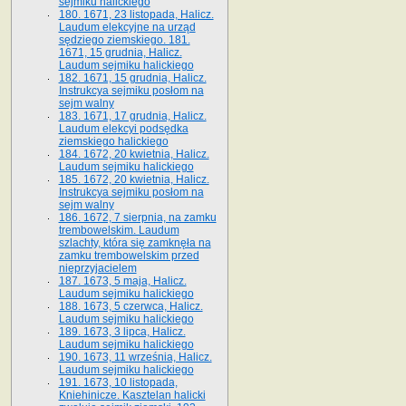
sejmiku halickiego
180. 1671, 23 listopada, Halicz.
Laudum elekcyjne na urząd
sędziego ziemskiego. 181.
1671, 15 grudnia, Halicz.
Laudum sejmiku halickiego
182. 1671, 15 grudnia, Halicz.
Instrukcya sejmiku posłom na
sejm walny
183. 1671, 17 grudnia, Halicz.
Laudum elekcyi podsędka
ziemskiego halickiego
184. 1672, 20 kwietnia, Halicz.
Laudum sejmiku halickiego
185. 1672, 20 kwietnia, Halicz.
Instrukcya sejmiku posłom na
sejm walny
186. 1672, 7 sierpnia, na zamku
trembowelskim. Laudum
szlachty, która się zamknęła na
zamku trembowelskim przed
nieprzyjacielem
187. 1673, 5 maja, Halicz.
Laudum sejmiku halickiego
188. 1673, 5 czerwca, Halicz.
Laudum sejmiku halickiego
189. 1673, 3 lipca, Halicz.
Laudum sejmiku halickiego
190. 1673, 11 września, Halicz.
Laudum sejmiku halickiego
191. 1673, 10 listopada,
Kniehinicze. Kasztelan halicki