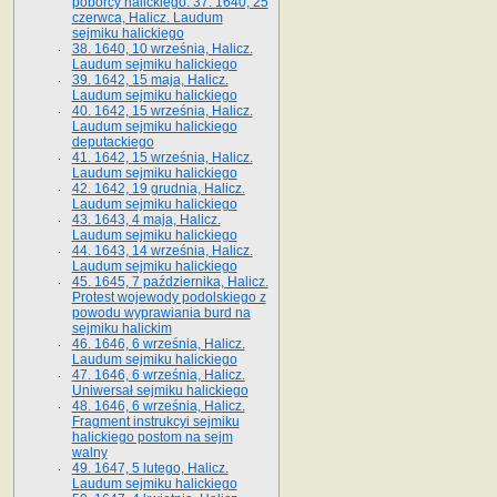
poborcy halickiego. 37. 1640, 25
czerwca, Halicz. Laudum
sejmiku halickiego
38. 1640, 10 września, Halicz.
Laudum sejmiku halickiego
39. 1642, 15 maja, Halicz.
Laudum sejmiku halickiego
40. 1642, 15 września, Halicz.
Laudum sejmiku halickiego
deputackiego
41. 1642, 15 września, Halicz.
Laudum sejmiku halickiego
42. 1642, 19 grudnia, Halicz.
Laudum sejmiku halickiego
43. 1643, 4 maja, Halicz.
Laudum sejmiku halickiego
44. 1643, 14 września, Halicz.
Laudum sejmiku halickiego
45. 1645, 7 października, Halicz.
Protest wojewody podolskiego z
powodu wyprawiania burd na
sejmiku halickim
46. 1646, 6 września, Halicz.
Laudum sejmiku halickiego
47. 1646, 6 września, Halicz.
Uniwersał sejmiku halickiego
48. 1646, 6 września, Halicz.
Fragment instrukcyi sejmiku
halickiego postom na sejm
walny
49. 1647, 5 lutego, Halicz.
Laudum sejmiku halickiego