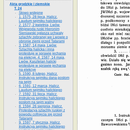
Akta grodzkie i ziemskie
T. 24
Słowo wstępne
1. 1575, 28 lipca, Halicz.
Laudum sejmiku halickiego
2. 1577, 2 kwietnia, Lwów.
Wojewoda ruski Hieronim
Sieniawski ogłasza uchwały
szlachty zebranej we Lwowie o
obronie ziemi przed Tatarami
3. 1587, 14 maja, Lwów.
Szlachta halicka i inna
protestuje w sprawie jechania
na elekcyę. 4. 1587, 14 maja,
Lwów. Kasztelan halicki
protestuje w sprawie jechania
na elekcyę
5. 1590, 8 lutego, Halicz.
Instrukcya sejmiku dana posłom
na sejm
6. 1591, 12 marca, Halicz.
Laudum sejmiku halickiego
7. 1592, 31 lipca, Halicz.
Instrukcya sejmiku halickiego
posłom na sejm walny
8. 1594, 26 sierpnia, Halicz.
Protestacya szlachty ruskiej z
powodu cofnięcia się przed
Tatarami
9. 1597, 7 stycznia, Halicz.
Instrukcya sejmiku halickiego