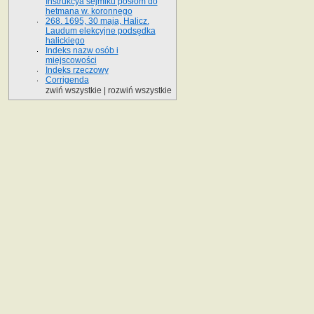
Instrukcya sejmiku posłom do
hetmana w. koronnego
268. 1695, 30 maja, Halicz.
Laudum elekcyjne podsędka
halickiego
Indeks nazw osób i
miejscowości
Indeks rzeczowy
Corrigenda
zwiń wszystkie
|
rozwiń wszystkie