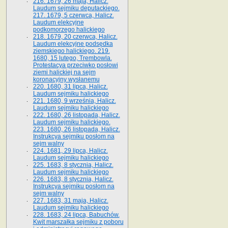
216. 1679, 26 maja, Halicz.
Laudum sejmiku deputackiego.
217. 1679, 5 czerwca, Halicz.
Laudum elekcyjne
podkomorzego halickiego
218. 1679, 20 czerwca, Halicz.
Laudum elekcyjne podsędka
ziemskiego halickiego. 219.
1680, 15 lutego, Trembowla.
Protestacya przeciwko posłowi
ziemi halickiej na sejm
koronacyjny wysłanemu
220. 1680, 31 lipca, Halicz.
Laudum sejmiku halickiego
221. 1680, 9 września, Halicz.
Laudum sejmiku halickiego
222. 1680, 26 listopada, Halicz.
Laudum sejmiku halickiego.
223. 1680, 26 listopada, Halicz.
Instrukcya sejmiku posłom na
sejm walny
224. 1681, 29 lipca, Halicz.
Laudum sejmiku halickiego
225. 1683, 8 stycznia, Halicz.
Laudum sejmiku halickiego
226. 1683, 8 stycznia, Halicz.
Instrukcya sejmiku posłom na
sejm walny
227. 1683, 31 maja, Halicz.
Laudum sejmiku halickiego
228. 1683, 24 lipca, Babuchów.
Kwit marszałka sejmiku z poboru