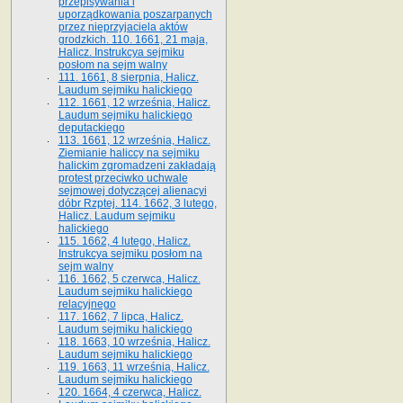
przepisywania i
uporządkowania poszarpanych
przez nieprzyjaciela aktów
grodzkich. 110. 1661, 21 maja,
Halicz. Instrukcya sejmiku
posłom na sejm walny
111. 1661, 8 sierpnia, Halicz.
Laudum sejmiku halickiego
112. 1661, 12 września, Halicz.
Laudum sejmiku halickiego
deputackiego
113. 1661, 12 września, Halicz.
Ziemianie haliccy na sejmiku
halickim zgromadzeni zakładają
protest przeciwko uchwale
sejmowej dotyczącej alienacyi
dóbr Rzptej. 114. 1662, 3 lutego,
Halicz. Laudum sejmiku
halickiego
115. 1662, 4 lutego, Halicz.
Instrukcya sejmiku posłom na
sejm walny
116. 1662, 5 czerwca, Halicz.
Laudum sejmiku halickiego
relacyjnego
117. 1662, 7 lipca, Halicz.
Laudum sejmiku halickiego
118. 1663, 10 września, Halicz.
Laudum sejmiku halickiego
119. 1663, 11 września, Halicz.
Laudum sejmiku halickiego
120. 1664, 4 czerwca, Halicz.