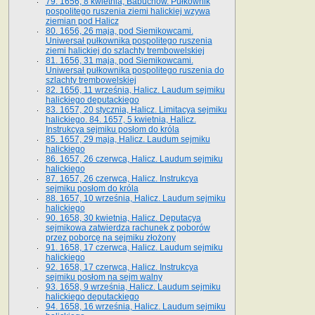
79. 1656, 8 kwietnia, Babuchów. Pułkownik
pospolitego ruszenia ziemi halickiej wzywa
ziemian pod Halicz
80. 1656, 26 maja, pod Siemikowcami.
Uniwersał pułkownika pospolitego ruszenia
ziemi halickiej do szlachty trembowelskiej
81. 1656, 31 maja, pod Siemikowcami.
Uniwersał pułkownika pospolitego ruszenia do
szlachty trembowelskiej
82. 1656, 11 września, Halicz. Laudum sejmiku
halickiego deputackiego
83. 1657, 20 stycznia, Halicz. Limitacya sejmiku
halickiego. 84. 1657, 5 kwietnia, Halicz.
Instrukcya sejmiku posłom do króla
85. 1657, 29 maja, Halicz. Laudum sejmiku
halickiego
86. 1657, 26 czerwca, Halicz. Laudum sejmiku
halickiego
87. 1657, 26 czerwca, Halicz. Instrukcya
sejmiku posłom do króla
88. 1657, 10 września, Halicz. Laudum sejmiku
halickiego
90. 1658, 30 kwietnia, Halicz. Deputacya
sejmikowa zatwierdza rachunek z poborów
przez poborcę na sejmiku złożony
91. 1658, 17 czerwca, Halicz. Laudum sejmiku
halickiego
92. 1658, 17 czerwca, Halicz. Instrukcya
sejmiku posłom na sejm walny
93. 1658, 9 września, Halicz. Laudum sejmiku
halickiego deputackiego
94. 1658, 16 września, Halicz. Laudum sejmiku