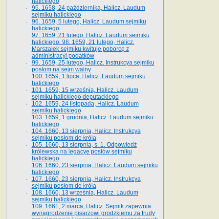
halickiego
95. 1658, 24 października, Halicz. Laudum
sejmiku halickiego
96. 1659, 5 lutego, Halicz. Laudum sejmiku
halickiego
97. 1659, 21 lutego, Halicz. Laudum sejmiku
halickiego. 98. 1659, 21 lutego, Halicz.
Marszałek sejmiku kwituje poborcę z
administracyi podatków
99. 1659, 25 lutego, Halicz. Instrukcya sejmiku
posłom na sejm walny
100. 1659, 1 lipca, Halicz. Laudum sejmiku
halickiego
101. 1659, 15 września, Halicz. Laudum
sejmiku halickiego deputackiego
102. 1659, 24 listopada, Halicz. Laudum
sejmiku halickiego
103. 1659, 1 grudnia, Halicz. Laudum sejmiku
halickiego
104. 1660, 13 sierpnia, Halicz. Instrukcya
sejmiku posłom do króla
105. 1660, 13 sierpnia, s. 1. Odpowiedź
królewska na legacyę posłów sejmiku
halickiego
106. 1660, 23 sierpnia, Halicz. Laudum sejmiku
halickiego
107. 1660, 23 sierpnia, Halicz. Instrukcya
sejmiku posłom do króla
108. 1660, 13 września, Halicz. Laudum
sejmiku halickiego
109. 1661, 2 marca, Halicz. Sejmik zapewnia
wynagrodzenie pisarzowi grodzkiemu za trudy