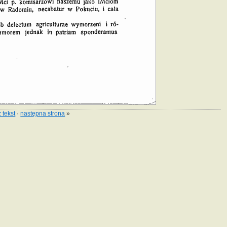
 tekst
·
następna strona
»