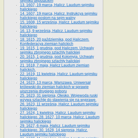
sejmiku deputackim
13. 1607, 19 marca, Halicz. Laudum sejmiku
halickiego
14. 1607, 19 marca, Halicz. Instrukcya sejmiku
halickiego posłom na sejm walny
15. 1608, 15 września, Halicz. Laudum sejmiku
halickiego
16. 13, 9 września, Halicz. Laudum sejmiku
halickiego
18. 1615, 20 października, pod Haliczem.
Konfederacya ziemian halickich
19. 1615, 1 grudnia, pod Haliczem. Uchwały
sejmiku zbrojnego szlachty halickiej
20. 1615, 1 grudnia, pod Kołomyją. Uchwały
sejmiku zbrojnego szlachty halickiej
21. 1618, 7 maja, Halicz Laudum ziemian
halickich.
22. 1619, 11 kwietnia, Halicz. Laudum sejmiku
halickiego
24. 1623, 13 marca, Warszawa. Uniwersał
królewski do ziemian halickich w sprawie
uiszczenia drugiego poboru
25. 1623, 31 sierpnia, Olesko. Wojewoda ruski
wzywa szlachtę do stawienia się na wyprawę.
26. 1623, 11 września, Halicz. Laudum sejmiku
halickiego
27. 1624, 1 kwietnia, Halicz. Laudum sejmiku
halickiego. 28. 1627, 10 marca, Halicz. Laudum
sejmiku halickiego
29. 1627, 6 maja, Halicz. Laudum sejmiku
halickiego. 30. 1628, 14 sierpnia, Halicz.
Laudum sejmiku halickiego