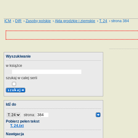
ICM
›
DIR
›
Zasoby polskie
›
Akta grodzkie i ziemskie
›
T. 24
› strona 384
Wyszukiwanie
w książce
szukaj w całej serii
Idź do
strona:
Pobierz pełen tekst
T. 24.txt
Nawigacja