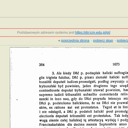
Podstawowym adresem systemu jest
https://dir.icm.edu.pl/pl/
.
«
poprzednia strona
·
pobierz skan
·
pobierz