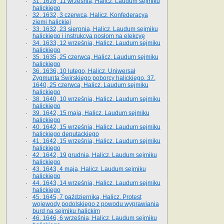
31. 1628, 11 września, Halicz. Laudum sejmiku
halickiego
32. 1632, 3 czerwca, Halicz. Konfederacya
ziemi halickiej
33. 1632, 23 sierpnia, Halicz. Laudum sejmiku
halickiego i instrukcya posłom na elekcyę
34. 1633, 12 września, Halicz. Laudum sejmiku
halickiego
35. 1635, 25 czerwca, Halicz. Laudum sejmiku
halickiego
36. 1636, 10 lutego, Halicz. Uniwersał
Zygmunta Świrskiego poborcy halickiego. 37.
1640, 25 czerwca, Halicz. Laudum sejmiku
halickiego
38. 1640, 10 września, Halicz. Laudum sejmiku
halickiego
39. 1642, 15 maja, Halicz. Laudum sejmiku
halickiego
40. 1642, 15 września, Halicz. Laudum sejmiku
halickiego deputackiego
41. 1642, 15 września, Halicz. Laudum sejmiku
halickiego
42. 1642, 19 grudnia, Halicz. Laudum sejmiku
halickiego
43. 1643, 4 maja, Halicz. Laudum sejmiku
halickiego
44. 1643, 14 września, Halicz. Laudum sejmiku
halickiego
45. 1645, 7 października, Halicz. Protest
wojewody podolskiego z powodu wyprawiania
burd na sejmiku halickim
46. 1646, 6 września, Halicz. Laudum sejmiku