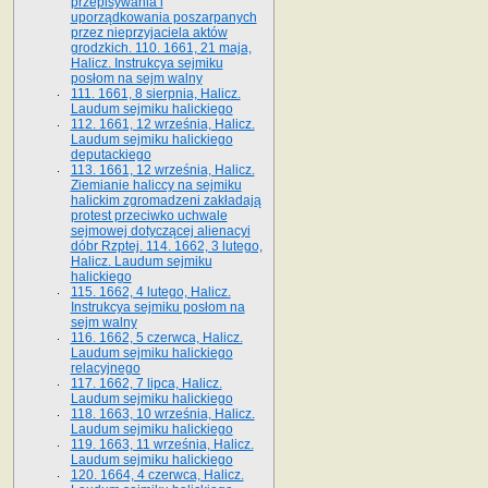
przepisywania i
uporządkowania poszarpanych
przez nieprzyjaciela aktów
grodzkich. 110. 1661, 21 maja,
Halicz. Instrukcya sejmiku
posłom na sejm walny
111. 1661, 8 sierpnia, Halicz.
Laudum sejmiku halickiego
112. 1661, 12 września, Halicz.
Laudum sejmiku halickiego
deputackiego
113. 1661, 12 września, Halicz.
Ziemianie haliccy na sejmiku
halickim zgromadzeni zakładają
protest przeciwko uchwale
sejmowej dotyczącej alienacyi
dóbr Rzptej. 114. 1662, 3 lutego,
Halicz. Laudum sejmiku
halickiego
115. 1662, 4 lutego, Halicz.
Instrukcya sejmiku posłom na
sejm walny
116. 1662, 5 czerwca, Halicz.
Laudum sejmiku halickiego
relacyjnego
117. 1662, 7 lipca, Halicz.
Laudum sejmiku halickiego
118. 1663, 10 września, Halicz.
Laudum sejmiku halickiego
119. 1663, 11 września, Halicz.
Laudum sejmiku halickiego
120. 1664, 4 czerwca, Halicz.