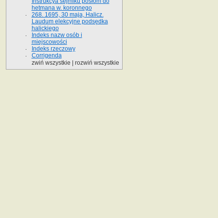
Instrukcya sejmiku posłom do
hetmana w. koronnego
268. 1695, 30 maja, Halicz.
Laudum elekcyjne podsędka
halickiego
Indeks nazw osób i
miejscowości
Indeks rzeczowy
Corrigenda
zwiń wszystkie
|
rozwiń wszystkie