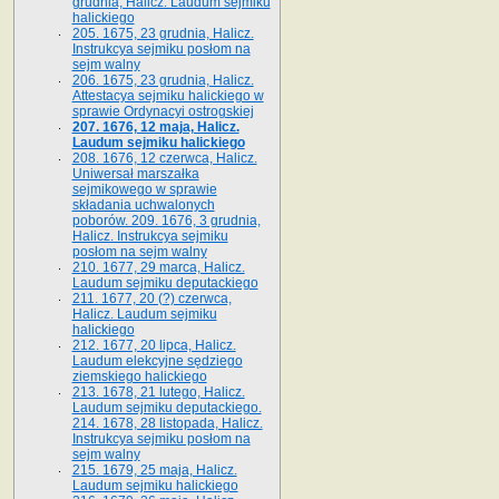
grudnia, Halicz. Laudum sejmiku
halickiego
205. 1675, 23 grudnia, Halicz.
Instrukcya sejmiku posłom na
sejm walny
206. 1675, 23 grudnia, Halicz.
Attestacya sejmiku halickiego w
sprawie Ordynacyi ostrogskiej
207. 1676, 12 maja, Halicz.
Laudum sejmiku halickiego
208. 1676, 12 czerwca, Halicz.
Uniwersał marszałka
sejmikowego w sprawie
składania uchwalonych
poborów. 209. 1676, 3 grudnia,
Halicz. Instrukcya sejmiku
posłom na sejm walny
210. 1677, 29 marca, Halicz.
Laudum sejmiku deputackiego
211. 1677, 20 (?) czerwca,
Halicz. Laudum sejmiku
halickiego
212. 1677, 20 lipca, Halicz.
Laudum elekcyjne sędziego
ziemskiego halickiego
213. 1678, 21 lutego, Halicz.
Laudum sejmiku deputackiego.
214. 1678, 28 listopada, Halicz.
Instrukcya sejmiku posłom na
sejm walny
215. 1679, 25 maja, Halicz.
Laudum sejmiku halickiego