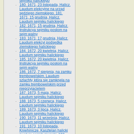
sejmiku halickiego
180. 1671, 23 listopada, Halicz.
Laudum elekcyjne na urząd
sędziego ziemskiego. 181.
1671, 15 grudnia, Halicz.
Laudum sejmiku halickiego
182. 1671, 15 grudnia, Halicz.
Instrukcya sejmiku posłom na
sejm walny
183. 1671, 17 grudnia, Halicz.
Laudum elekcyi podsędka
ziemskiego halickiego
184. 1672, 20 kwietnia, Halicz.
Laudum sejmiku halickiego
185. 1672, 20 kwietnia, Halicz.
Instrukcya sejmiku posłom na
sejm walny
186. 1672, 7 sierpnia, na zamku
trembowelskim. Laudum
szlachty, która się zamknęła na
zamku trembowelskim przed
nieprzyjacielem
187. 1673, 5 maja, Halicz.
Laudum sejmiku halickiego
188. 1673, 5 czerwca, Halicz.
Laudum sejmiku halickiego
189. 1673, 3 lipca, Halicz.
Laudum sejmiku halickiego
190. 1673, 11 września, Halicz.
Laudum sejmiku halickiego
191. 1673, 10 listopada,
Kniehinicze. Kasztelan halicki