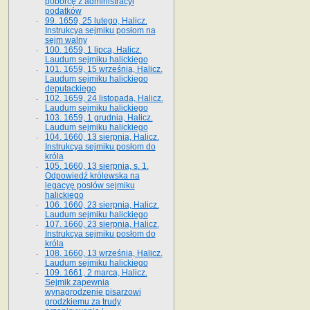
poborcę z administracyi
podatków
99. 1659, 25 lutego, Halicz.
Instrukcya sejmiku posłom na
sejm walny
100. 1659, 1 lipca, Halicz.
Laudum sejmiku halickiego
101. 1659, 15 września, Halicz.
Laudum sejmiku halickiego
deputackiego
102. 1659, 24 listopada, Halicz.
Laudum sejmiku halickiego
103. 1659, 1 grudnia, Halicz.
Laudum sejmiku halickiego
104. 1660, 13 sierpnia, Halicz.
Instrukcya sejmiku posłom do
króla
105. 1660, 13 sierpnia, s. 1.
Odpowiedź królewska na
legacyę posłów sejmiku
halickiego
106. 1660, 23 sierpnia, Halicz.
Laudum sejmiku halickiego
107. 1660, 23 sierpnia, Halicz.
Instrukcya sejmiku posłom do
króla
108. 1660, 13 września, Halicz.
Laudum sejmiku halickiego
109. 1661, 2 marca, Halicz.
Sejmik zapewnia
wynagrodzenie pisarzowi
grodzkiemu za trudy