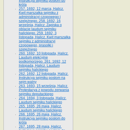
Instrukcya sejmiku posłom do
króla
257. 1692, 12 marca, Halicz.
Kwit marszałka sejmiku z
administracyi czopowego i
szelężnego. 258. 1692, 16
września, Halicz. Zapiska o
oblacie laudum sejmiku
halickiego. 259. 1692, 3
listopada, Halicz. Kwit marszałka
sejmiku z administracyi
czopowego, prasołki i
szelężnego
260. 1692, 10 listopada, Halicz.
Laudum elekcyjne
podkomorzego. 261. 1692, 12
listopada, Halicz. Laudum
sejmiku halickiego
262. 1692, 12 listopada, Halicz.
Instrukcya sejmiku posłom na
sejm walny
263. 1693, 15 września, Halicz.
Protestacya z powodu zerwania
sejmiku deputackiego
264. 1694, 3 listopada, Halicz.
Laudum sejmiku halickiego
265. 1695, 26 maja, Halicz.
Laudum sejmiku halickiego
266. 1695, 26 maja, Halicz.
Instrukcya sejmiku posłom do
króla
267. 1695, 28 maja, Halicz.