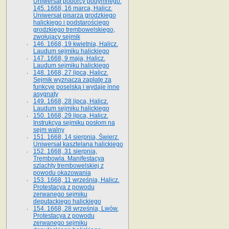
Uniwersał poborcy podymnego.
145. 1668, 16 marca, Halicz.
Uniwersał pisarza grodzkiego
halickiego i podstarościego
grodzkiego trembowelskiego,
zwołujący sejmik
146. 1668, 19 kwietnia, Halicz.
Laudum sejmiku halickiego
147. 1668, 9 maja, Halicz.
Laudum sejmiku halickiego
148. 1668, 27 lipca, Halicz.
Sejmik wyznacza zapłatę za
funkcyę poselską i wydaje inne
asygnaty
149. 1668, 28 lipca, Halicz.
Laudum sejmiku halickiego
150. 1668, 29 lipca, Halicz.
Instrukcya sejmiku posłom na
sejm walny
151. 1668, 14 sierpnia, Świerz.
Uniwersał kasztelana halickiego
152. 1668, 31 sierpnia,
Trembowla. Manifestacya
szlachty trembowelskiej z
powodu okazowania
153. 1668, 11 września, Halicz.
Protestacya z powodu
zerwanego sejmiku
deputackiego halickiego
154. 1668, 28 września, Lwów.
Protestacya z powodu
zerwanego sejmiku