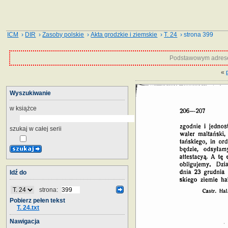
ICM
›
DIR
›
Zasoby polskie
›
Akta grodzkie i ziemskie
›
T. 24
› strona 399
Podstawowym adrese
«
Wyszukiwanie
w książce
szukaj w całej serii
Idź do
strona:
Pobierz pełen tekst
T. 24.txt
Nawigacja