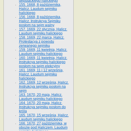
deputackiego halickiego
155. 1668, 8 października,
Halicz. Laudum sejmiku
halickiego
156. 1668, 8 października,
Halicz. Instrukcya Sejmiku
posłom na sejm walny
157. 1669, 22 stycznia, Halicz.
Laudum sejmiku halickiego
158. 1669, 22 marca, Halicz.
Protestacya z powodu
zerwanego sejmiku
159. 1669, 11 kwietnia, Halicz.
Laudum sejmiku halickiego
160. 1669, 11 kwietnia, Halicz.
Instrukcya sejmiku halickiego
posłom na sejm elekcyjny
161. 1669, 11 i 12 września,
Halicz. Laudum sejmiku
halickiego
162. 1669, 12 września, Halicz.
Instrukcya sejmiku posłom na
sejm
163. 1670, 20 maja, Halicz.
Laudum sejmiku halickiego
164. 1670, 20 maja, Halicz.
Instrukcya sejmiku posłom do
króla
165. 1670, 15 września, Halicz.
Laudum sejmiku halickiego
166. 1670, 27 października, w
obozie pod Haliczem. Laudum