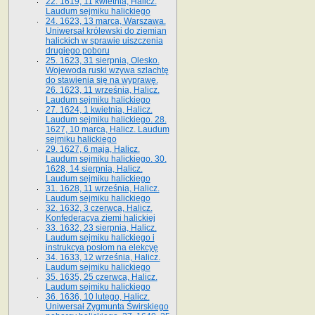
22. 1619, 11 kwietnia, Halicz.
Laudum sejmiku halickiego
24. 1623, 13 marca, Warszawa.
Uniwersał królewski do ziemian
halickich w sprawie uiszczenia
drugiego poboru
25. 1623, 31 sierpnia, Olesko.
Wojewoda ruski wzywa szlachtę
do stawienia się na wyprawę.
26. 1623, 11 września, Halicz.
Laudum sejmiku halickiego
27. 1624, 1 kwietnia, Halicz.
Laudum sejmiku halickiego. 28.
1627, 10 marca, Halicz. Laudum
sejmiku halickiego
29. 1627, 6 maja, Halicz.
Laudum sejmiku halickiego. 30.
1628, 14 sierpnia, Halicz.
Laudum sejmiku halickiego
31. 1628, 11 września, Halicz.
Laudum sejmiku halickiego
32. 1632, 3 czerwca, Halicz.
Konfederacya ziemi halickiej
33. 1632, 23 sierpnia, Halicz.
Laudum sejmiku halickiego i
instrukcya posłom na elekcyę
34. 1633, 12 września, Halicz.
Laudum sejmiku halickiego
35. 1635, 25 czerwca, Halicz.
Laudum sejmiku halickiego
36. 1636, 10 lutego, Halicz.
Uniwersał Zygmunta Świrskiego