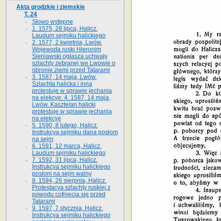
Akta grodzkie i ziemskie
T. 24
Słowo wstępne
1. 1575, 28 lipca, Halicz.
Laudum sejmiku halickiego
2. 1577, 2 kwietnia, Lwów.
Wojewoda ruski Hieronim
Sieniawski ogłasza uchwały
szlachty zebranej we Lwowie o
obronie ziemi przed Tatarami
3. 1587, 14 maja, Lwów.
Szlachta halicka i inna
protestuje w sprawie jechania
na elekcyę. 4. 1587, 14 maja,
Lwów. Kasztelan halicki
protestuje w sprawie jechania
na elekcyę
5. 1590, 8 lutego, Halicz.
Instrukcya sejmiku dana posłom
na sejm
6. 1591, 12 marca, Halicz.
Laudum sejmiku halickiego
7. 1592, 31 lipca, Halicz.
Instrukcya sejmiku halickiego
posłom na sejm walny
8. 1594, 26 sierpnia, Halicz.
Protestacya szlachty ruskiej z
powodu cofnięcia się przed
Tatarami
9. 1597, 7 stycznia, Halicz.
Instrukcya sejmiku halickiego