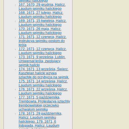
sejmiku halickiego
167. 1670, 29 grudnia, Halicz.
Laudum sejmiku halickiego
168. 1671, 27 lutego, Halicz.
Laudum sejmiku halickiego
169. 1671, 15 kwietnia, Halicz.
Laudum sejmiku halickiego
170. 1671, 26 maja, Halicz.
Laudum sejmiku halickiego
171. 1671, 12 czerwca, Halicz.
Instrukcya sejmiku posłom do
króla
172. 1671, 12 czerwca, Halicz.
Laudum sejmiku halickiego
173. 1671, 9 września, Lublin.
Uniwersał króla, zwołujący
sejmik halicki
174. 1671, 13 września, Świerz.
Kasztelan halicki wzywa
szlachtę do przybycia na sejmik.
175. 1671, 14 września, Halicz.
Laudum sejmiku halickiego
176. 1671, 22 września, Halicz.
Laudum sejmiku halickiego
177. 1671, 5 października,
Trembowla. Protestacya szlachty
trembowelskiej przeciwko
uchwałom sejmiku
178. 1671, 29 października,
Halicz. Laudum sejmiku
halickiego. 179. 1671, 6
listopada, Halicz. Laudum