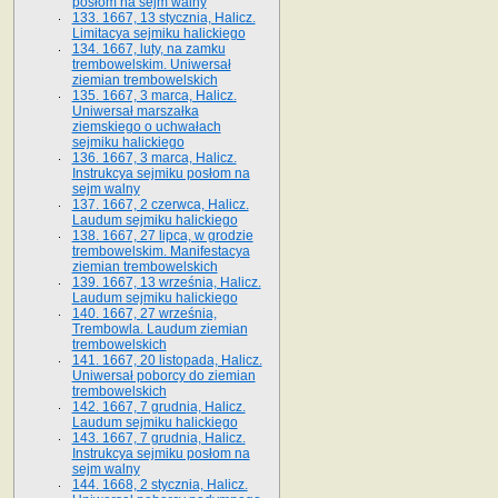
posłom na sejm walny
133. 1667, 13 stycznia, Halicz.
Limitacya sejmiku halickiego
134. 1667, luty, na zamku
trembowelskim. Uniwersał
ziemian trembowelskich
135. 1667, 3 marca, Halicz.
Uniwersał marszałka
ziemskiego o uchwałach
sejmiku halickiego
136. 1667, 3 marca, Halicz.
Instrukcya sejmiku posłom na
sejm walny
137. 1667, 2 czerwca, Halicz.
Laudum sejmiku halickiego
138. 1667, 27 lipca, w grodzie
trembowelskim. Manifestacya
ziemian trembowelskich
139. 1667, 13 września, Halicz.
Laudum sejmiku halickiego
140. 1667, 27 września,
Trembowla. Laudum ziemian
trembowelskich
141. 1667, 20 listopada, Halicz.
Uniwersał poborcy do ziemian
trembowelskich
142. 1667, 7 grudnia, Halicz.
Laudum sejmiku halickiego
143. 1667, 7 grudnia, Halicz.
Instrukcya sejmiku posłom na
sejm walny
144. 1668, 2 stycznia, Halicz.