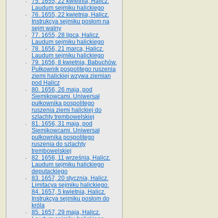
75. 1655, 22 kwietnia, Halicz.
Laudum sejmiku halickiego
76. 1655, 22 kwietnia, Halicz.
Instrukcya sejmiku posłom na
sejm walny
77. 1655, 28 lipca, Halicz.
Laudum sejmiku halickiego
78. 1656, 21 marca, Halicz.
Laudum sejmiku halickiego
79. 1656, 8 kwietnia, Babuchów.
Pułkownik pospolitego ruszenia
ziemi halickiej wzywa ziemian
pod Halicz
80. 1656, 26 maja, pod
Siemikowcami. Uniwersał
pułkownika pospolitego
ruszenia ziemi halickiej do
szlachty trembowelskiej
81. 1656, 31 maja, pod
Siemikowcami. Uniwersał
pułkownika pospolitego
ruszenia do szlachty
trembowelskiej
82. 1656, 11 września, Halicz.
Laudum sejmiku halickiego
deputackiego
83. 1657, 20 stycznia, Halicz.
Limitacya sejmiku halickiego.
84. 1657, 5 kwietnia, Halicz.
Instrukcya sejmiku posłom do
króla
85. 1657, 29 maja, Halicz.