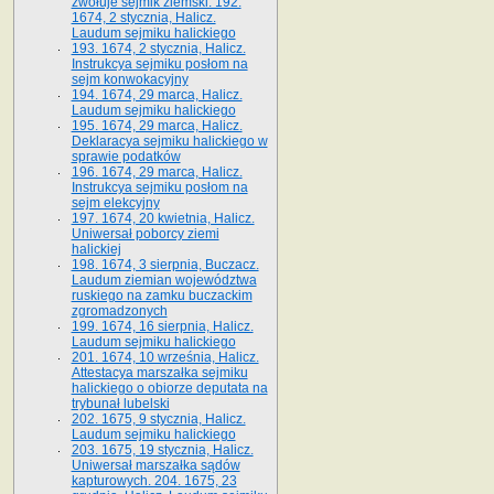
zwołuje sejmik ziemski. 192.
1674, 2 stycznia, Halicz.
Laudum sejmiku halickiego
193. 1674, 2 stycznia, Halicz.
Instrukcya sejmiku posłom na
sejm konwokacyjny
194. 1674, 29 marca, Halicz.
Laudum sejmiku halickiego
195. 1674, 29 marca, Halicz.
Deklaracya sejmiku halickiego w
sprawie podatków
196. 1674, 29 marca, Halicz.
Instrukcya sejmiku posłom na
sejm elekcyjny
197. 1674, 20 kwietnia, Halicz.
Uniwersał poborcy ziemi
halickiej
198. 1674, 3 sierpnia, Buczacz.
Laudum ziemian województwa
ruskiego na zamku buczackim
zgromadzonych
199. 1674, 16 sierpnia, Halicz.
Laudum sejmiku halickiego
201. 1674, 10 września, Halicz.
Attestacya marszałka sejmiku
halickiego o obiorze deputata na
trybunał lubelski
202. 1675, 9 stycznia, Halicz.
Laudum sejmiku halickiego
203. 1675, 19 stycznia, Halicz.
Uniwersał marszałka sądów
kapturowych. 204. 1675, 23