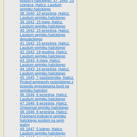
poborcy halickiego. 37. 1640, 25
czerwca, Halicz. Laudum
sejmiku halickiego
38. 1640, 10 września, Halicz.
Laudum sejmiku halickiego
39. 1642, 15 maja, Halicz.
Laudum sejmiku halickiego
40. 1642, 15 września, Halicz.
Laudum sejmiku halickiego
deputackiego
41. 1642, 15 września, Halicz.
Laudum sejmiku halickiego
42. 1642, 19 grudnia, Halicz.
Laudum sejmiku halickiego
43. 1643, 4 maja, Halicz.
Laudum sejmiku halickiego
44. 1643, 14 września, Halicz.
Laudum sejmiku halickiego
45. 1645, 7 października, Halicz.
Protest wojewody podolskiego z
powodu wyprawiania burd na
sejmiku halickim
46. 1646, 6 września, Halicz.
Laudum sejmiku halickiego
47. 1646, 6 września, Halicz.
Uniwersał sejmiku halickiego
48. 1646, 6 września, Halicz.
Fragment instrukcyi sejmiku
halickiego postom na sejm
walny
49. 1647, 5 lutego, Halicz.
Laudum sejmiku halickiego