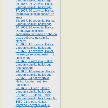
Laudum sejmiku halickiego
86. 1657, 26 czerwca, Halicz.
Laudum sejmiku halickiego
87. 1657, 26 czerwca, Halicz.
Instrukcya sejmiku posłom do
króla
88. 1657, 10 września, Halicz.
Laudum sejmiku halickiego
90. 1658, 30 kwietnia, Halicz.
Deputacya sejmikowa
zatwierdza rachunek z poborów
przez poborcę na sejmiku
złożony
91. 1658, 17 czerwca, Halicz.
Laudum sejmiku halickiego
92. 1658, 17 czerwca, Halicz.
Instrukcya sejmiku posłom na
sejm walny
93. 1658, 9 września, Halicz.
Laudum sejmiku halickiego
deputackiego
94. 1658, 16 września, Halicz.
Laudum sejmiku halickiego
95. 1658, 24 października,
Halicz. Laudum sejmiku
halickiego
96. 1659, 5 lutego, Halicz.
Laudum sejmiku halickiego
97. 1659, 21 lutego, Halicz.
Laudum sejmiku halickiego. 98.
1659, 21 lutego, Halicz.
Marszałek sejmiku kwituje