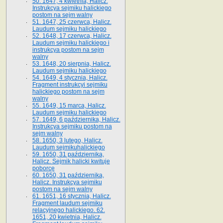
50. 1647, 4 kwietnia, Halicz.
Instrukcya sejmiku halickiego
postom na sejm walny
51. 1647, 25 czerwca, Halicz.
Laudum sejmiku halickiego
52. 1648, 17 czerwca, Halicz.
Laudum sejmiku halickiego i
instrukcya postom na sejm
walny
53. 1648, 20 sierpnia, Halicz.
Laudum sejmiku halickiego
54. 1649, 4 stycznia, Halicz.
Fragment instrukcyi sejmiku
halickiego postom na sejm
walny
55. 1649, 15 marca, Halicz.
Laudum sejmiku halickiego
57. 1649, 6 października, Halicz.
Instrukcya sejmiku postom na
sejm walny
58. 1650, 3 lutego, Halicz.
Laudum sejmikuhalickiego
59. 1650, 31 października,
Halicz. Sejmik halicki kwituje
poborcę
60. 1650, 31 października,
Halicz. Instrukcya sejmiku
postom na sejm walny
61. 1651, 16 stycznia, Halicz.
Fragment laudum sejmiku
relacyjnego halickiego. 62.
1651, 20 kwietnia, Halicz.