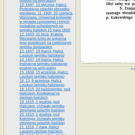
posłom na sejm walny
10. 1597, 10 stycznia, Halicz.
Protestacya szlachty obrządku
greckiego. 11. 1600, 20 czerwca,
Warszawa. Uniwersał królewski
w sprawie czopowego i innych
podatków uchwalonych na
sejmiku halickim 15 maja 1600
12. 1603, 31 lipca, Kraków.
Wezwanie króla do poparcia
jego przedłożeń na najbliższym
sejmiku deputackim
13. 1607, 19 marca, Halicz.
Laudum sejmiku halickiego
14. 1607, 19 marca, Halicz.
Instrukcya sejmiku halickiego
posłom na sejm walny
«
15. 1608, 15 września, Halicz.
Laudum sejmiku halickiego
16. 13, 9 września, Halicz.
Laudum sejmiku halickiego
18. 1615, 20 października, pod
Haliczem. Konfederacya
ziemian halickich
19. 1615, 1 grudnia, pod
Haliczem. Uchwały sejmiku
zbrojnego szlachty halickiej
20. 1615, 1 grudnia, pod
Kołomyją. Uchwały sejmiku
zbrojnego szlachty halickiej
21. 1618, 7 maja, Halicz
Laudum ziemian halickich.