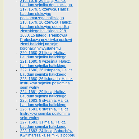
216. 1679, 26 maja, Halicz.
Laudum sejmiku deputackiego.
217. 1679, 5 czerwca, Halicz.
Laudum elekcyjne
podkomorzego halickiego
218. 1679, 20 czerwca, Halicz.
Laudum elekcyjne podsędka
ziemskiego halickiego. 219.
1680, 15 lutego, Trembowla.
Protestacya przeciwko posłowi
ziemi halickiej na sejm
koronacyjny wysłanemu
220. 1680, 31 lipca, Halicz.
Laudum sejmiku halickiego
221. 1680, 9 września, Halicz.
Laudum sejmiku halickiego
222. 1680, 26 listopada, Halicz.
Laudum sejmiku halickiego.
223. 1680, 26 listopada, Halicz.
Instrukcya sejmiku posłom na
sejm walny
224. 1681, 29 lipca, Halicz.
Laudum sejmiku halickiego
225. 1683, 8 stycznia, Halicz.
Laudum sejmiku halickiego
226. 1683, 8 stycznia, Halicz.
Instrukcya sejmiku posłom na
sejm walny
227. 1683, 31 maja, Halicz.
Laudum sejmiku halickiego
228. 1683, 24 lipca, Babuchów.
Kwit marszałka sejmiku z poboru